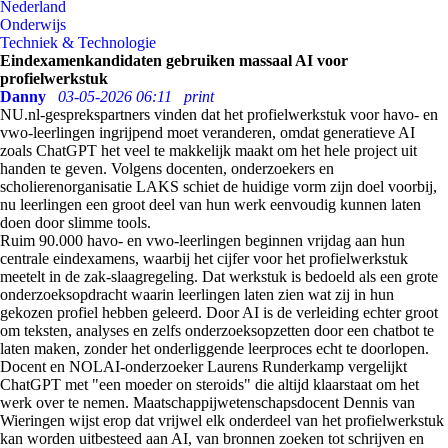
Nederland
Onderwijs
Techniek & Technologie
Eindexamenkandidaten gebruiken massaal AI voor
profielwerkstuk
Danny
03-05-2026 06:11
print
NU.nl-gesprekspartners vinden dat het profielwerkstuk voor havo- en
vwo-leerlingen ingrijpend moet veranderen, omdat generatieve AI
zoals ChatGPT het veel te makkelijk maakt om het hele project uit
handen te geven. Volgens docenten, onderzoekers en
scholierenorganisatie LAKS schiet de huidige vorm zijn doel voorbij,
nu leerlingen een groot deel van hun werk eenvoudig kunnen laten
doen door slimme tools.
Ruim 90.000 havo- en vwo-leerlingen beginnen vrijdag aan hun
centrale eindexamens, waarbij het cijfer voor het profielwerkstuk
meetelt in de zak-slaagregeling. Dat werkstuk is bedoeld als een grote
onderzoeksopdracht waarin leerlingen laten zien wat zij in hun
gekozen profiel hebben geleerd. Door AI is de verleiding echter groot
om teksten, analyses en zelfs onderzoeksopzetten door een chatbot te
laten maken, zonder het onderliggende leerproces echt te doorlopen.
Docent en NOLAI-onderzoeker Laurens Runderkamp vergelijkt
ChatGPT met "een moeder on steroids" die altijd klaarstaat om het
werk over te nemen. Maatschappijwetenschapsdocent Dennis van
Wieringen wijst erop dat vrijwel elk onderdeel van het profielwerkstuk
kan worden uitbesteed aan AI, van bronnen zoeken tot schrijven en