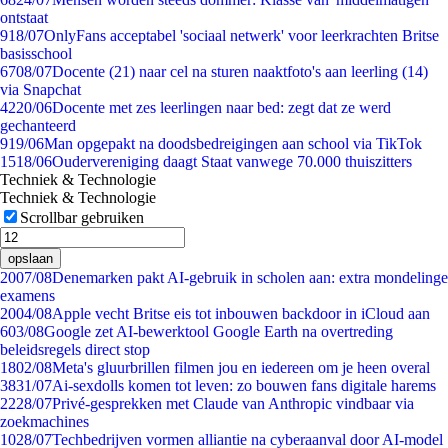
ontstaat
9
18/07
OnlyFans acceptabel 'sociaal netwerk' voor leerkrachten Britse
basisschool
67
08/07
Docente (21) naar cel na sturen naaktfoto's aan leerling (14)
via Snapchat
42
20/06
Docente met zes leerlingen naar bed: zegt dat ze werd
gechanteerd
9
19/06
Man opgepakt na doodsbedreigingen aan school via TikTok
15
18/06
Oudervereniging daagt Staat vanwege 70.000 thuiszitters
Techniek & Technologie
Techniek & Technologie
Scrollbar gebruiken
opslaan
20
07/08
Denemarken pakt AI-gebruik in scholen aan: extra mondelinge
examens
20
04/08
Apple vecht Britse eis tot inbouwen backdoor in iCloud aan
6
03/08
Google zet AI-bewerktool Google Earth na overtreding
beleidsregels direct stop
18
02/08
Meta's gluurbrillen filmen jou en iedereen om je heen overal
38
31/07
Ai-sexdolls komen tot leven: zo bouwen fans digitale harems
22
28/07
Privé-gesprekken met Claude van Anthropic vindbaar via
zoekmachines
10
28/07
Techbedrijven vormen alliantie na cyberaanval door AI-model