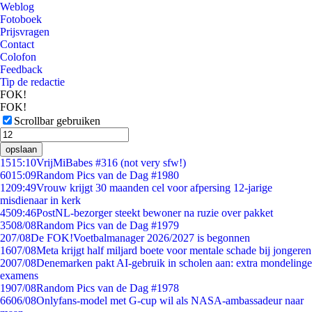
Weblog
Fotoboek
Prijsvragen
Contact
Colofon
Feedback
Tip de redactie
FOK!
FOK!
Scrollbar gebruiken
opslaan
15
15:10
VrijMiBabes #316 (not very sfw!)
60
15:09
Random Pics van de Dag #1980
12
09:49
Vrouw krijgt 30 maanden cel voor afpersing 12-jarige
misdienaar in kerk
45
09:46
PostNL-bezorger steekt bewoner na ruzie over pakket
35
08/08
Random Pics van de Dag #1979
2
07/08
De FOK!Voetbalmanager 2026/2027 is begonnen
16
07/08
Meta krijgt half miljard boete voor mentale schade bij jongeren
20
07/08
Denemarken pakt AI-gebruik in scholen aan: extra mondelinge
examens
19
07/08
Random Pics van de Dag #1978
66
06/08
Onlyfans-model met G-cup wil als NASA-ambassadeur naar