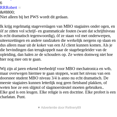
6
RRRobert
&#8800;
Niet alleen bij het PWS wordt dit gedaan.
Ik krijg regelmatig stageverslagen van MBO stagiaires onder ogen, en
óf ze zitten vol schrijf- en grammaticale fouten (want dat schrijfniveau
is echt dramatisch tegenwoordig), óf ze staan vol met onderwerpen,
uiteenzettingen en andere randzaken die werkelijk nergens op slaan en
dus alleen maar uit de koker van een AI client kunnen komen. Als je
die bevindingen dan terugkoppelt naar de stagebegeleider van de
opleiding, dan halen ze de schouders op. Ze weten domweg niet hoe
hier nog mee om te gaan.
Wij zijn al jaren erkend leerbedrijf voor MBO mechatronica en wtb,
maar overwegen hiermee te gaan stoppen, want het niveau van een
doorsnee student MBO niveau 3/4 is anno nu echt dramatisch. De
meeste stagiaires kunnen letterlijk nog geen fietsband plakken, of
weten hoe ze een slijptol of slagmoersleutel moeten gebruiken..
Elke god is een leugen. Elke religie is een doctrine. Elke profeet is een
charlatan. Punt.
▼ Advertentie door Refinery89