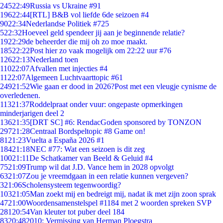
245
22:49
Russia vs Ukraine #91
196
22:44
[RTL] B&B vol liefde 6de seizoen #4
90
22:34
Nederlandse Politiek #725
5
22:32
Hoeveel geld spendeer jij aan je beginnende relatie?
19
22:29
de beheerder die mij oh zo moe maakt.
185
22:22
Post hier zo vaak mogelijk om 22:22 uur #76
126
22:13
Nederland toen
110
22:07
Afvallen met injecties #4
11
22:07
Algemeen Luchtvaarttopic #61
249
21:52
Wie gaan er dood in 2026?Post met een vleugje cynisme de
overledenen.
113
21:37
Roddelpraat onder vuur: ongepaste opmerkingen
minderjarigen deel 2
136
21:35
[DRT SC] #6: RendacGoden sponsored by TONZON
297
21:28
Centraal Bordspeltopic #8 Game on!
81
21:23
Vuelta a España 2026 #1
184
21:18
NEC #77: Wat een seizoen is dit zeg
100
21:11
De Schatkamer van Beeld & Geluid #4
75
21:09
Trump wil dat J.D. Vance hem in 2028 opvolgt
63
21:07
Zou je vreemdgaan in een relatie kunnen vergeven?
3
21:06
Scholensysteem tegenwoordig?
103
21:05
Man zoekt mij en bedreigt mij, nadat ik met zijn zoon sprak
47
21:00
Woordensamenstelspel #1184 met 2 woorden spreken SVP
281
20:54
Van kleuter tot puber deel 184
83
20:48
2010: Vermissing van Herman Ploegstra