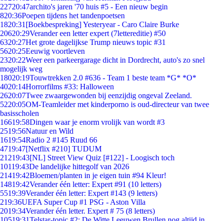
227
20:47
archito's jaren '70 huis #5 - Een nieuw begin
8
20:36
Poepen tijdens het tandenpoetsen
18
20:31
[Boekbespreking] Yesteryear - Caro Claire Burke
206
20:29
Verander een letter expert (7lettereditie) #50
63
20:27
Het grote dagelijkse Trump nieuws topic #31
56
20:25
Eeuwig voortleven
23
20:22
Weer een parkeergarage dicht in Dordrecht, auto's zo snel
mogelijk weg
180
20:19
Touwtrekken 2.0 #636 - Team 1 beste team *G* *O*
40
20:14
Horrorfilms #33: Halloween
26
20:07
Twee zwaargewonden bij eenzijdig ongeval Zeeland.
52
20:05
OM-Teamleider met kinderporno is oud-directeur van twee
basisscholen
166
19:58
Dingen waar je enorm vrolijk van wordt #3
25
19:56
Natuur en Wild
16
19:54
Radio 2 #145 Ruud 66
47
19:47
[Netflix #210] TUDUM
212
19:43
[NL] Street View Quiz [#122] - Loogisch toch
101
19:43
De landelijke hittegolf van 2026
214
19:42
Bloemen/planten in je eigen tuin #94 Kleur!
148
19:42
Verander één letter: Expert #91 (10 letters)
55
19:39
Verander één letter: Expert #143 (9 letters)
2
19:36
UEFA Super Cup #1 PSG - Aston Villa
20
19:34
Verander één letter. Expert # 75 (8 letters)
105
19:31
Telstar-topic #2: De Witte Leeuwen Brullen nog altijd in