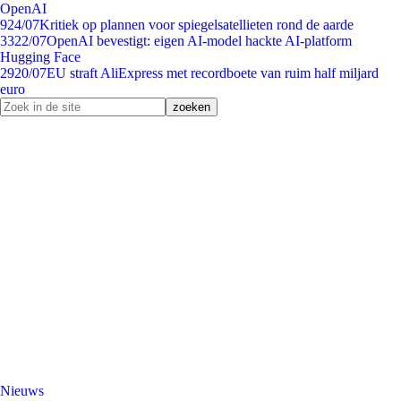
OpenAI
9
24/07
Kritiek op plannen voor spiegelsatellieten rond de aarde
33
22/07
OpenAI bevestigt: eigen AI-model hackte AI-platform
Hugging Face
29
20/07
EU straft AliExpress met recordboete van ruim half miljard
euro
Nieuws