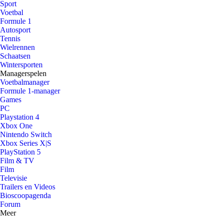
Sport
Voetbal
Formule 1
Autosport
Tennis
Wielrennen
Schaatsen
Wintersporten
Managerspelen
Voetbalmanager
Formule 1-manager
Games
PC
Playstation 4
Xbox One
Nintendo Switch
Xbox Series X|S
PlayStation 5
Film & TV
Film
Televisie
Trailers en Videos
Bioscoopagenda
Forum
Meer