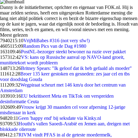
Danny is de initiatiefnemer, oprichter en eigenaar van FOK.nl. Hij is
maar zelden serieus, heeft een uitgesproken Rotterdamse mening die
lang niet altijd politiek correct is en bezit de bizarre eigenschap mensen
op de kast te jagen, waar dat eigenlijk nooit de bedoeling is. Houdt van
films, series, tech en gamen, en wil vooral nieuws met een mening.
Meest gelezen
79402
15:10
VrijMiBabes #316 (not very sfw!)
46051
15:09
Random Pics van de Dag #1980
1631
09:46
PostNL-bezorger steekt bewoner na ruzie over pakket
1573
12:42
VS: kans op Russische aanval op NAVO-land groeit,
munitietekort wordt probleem
1487
13:26
Britney Spears: "Ik geloof dat ik heb gefaald als moeder"
1116
12:28
Broer 135 keer gestoken en gesneden: zes jaar cel en tbs
voor doodslag Gouda
1112
09:32
Wegpiraat scheurt met 146 km/u door het centrum van
Amsterdam
1039
10:16
EU bekritiseert Meta en TikTok om verspreiden
desinformatie Ceuta
1026
09:49
Vrouw krijgt 30 maanden cel voor afpersing 12-jarige
misdienaar in kerk
948
20:11
Geen 'happy end' bij seksdate via Kinky.nl
937
09:53
Houthi's vallen Saoedi-Arabië en Jemen aan, dreigen met
blokkade olieroute
894
12:17
RIVM vindt PFAS in al de geteste moedermelk,