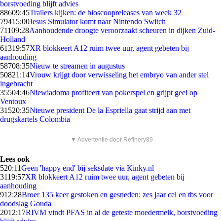
borstvoeding blijft advies
886
09:45
Trailers kijken: de bioscoopreleases van week 32
794
15:00
Jesus Simulator komt naar Nintendo Switch
711
09:28
Aanhoudende droogte veroorzaakt scheuren in dijken Zuid-
Holland
613
19:57
XR blokkeert A12 ruim twee uur, agent gebeten bij
aanhouding
587
08:35
Nieuw te streamen in augustus
508
21:14
Vrouw krijgt door verwisseling het embryo van ander stel
ingebracht
355
04:46
Niewiadoma profiteert van pokerspel en grijpt geel op
Ventoux
315
20:35
Nieuwe president De la Espriella gaat strijd aan met
drugskartels Colombia
▼ Advertentie door Refinery89
Lees ook
5
20:11
Geen 'happy end' bij seksdate via Kinky.nl
31
19:57
XR blokkeert A12 ruim twee uur, agent gebeten bij
aanhouding
9
12:28
Broer 135 keer gestoken en gesneden: zes jaar cel en tbs voor
doodslag Gouda
20
12:17
RIVM vindt PFAS in al de geteste moedermelk, borstvoeding