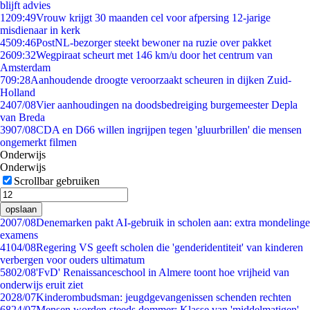
blijft advies
12
09:49
Vrouw krijgt 30 maanden cel voor afpersing 12-jarige
misdienaar in kerk
45
09:46
PostNL-bezorger steekt bewoner na ruzie over pakket
26
09:32
Wegpiraat scheurt met 146 km/u door het centrum van
Amsterdam
7
09:28
Aanhoudende droogte veroorzaakt scheuren in dijken Zuid-
Holland
24
07/08
Vier aanhoudingen na doodsbedreiging burgemeester Depla
van Breda
39
07/08
CDA en D66 willen ingrijpen tegen 'gluurbrillen' die mensen
ongemerkt filmen
Onderwijs
Onderwijs
Scrollbar gebruiken
opslaan
20
07/08
Denemarken pakt AI-gebruik in scholen aan: extra mondelinge
examens
41
04/08
Regering VS geeft scholen die 'genderidentiteit' van kinderen
verbergen voor ouders ultimatum
58
02/08
'FvD' Renaissanceschool in Almere toont hoe vrijheid van
onderwijs eruit ziet
20
28/07
Kinderombudsman: jeugdgevangenissen schenden rechten
68
24/07
Mensen worden steeds dommer: Klasse van 'middelmatigen'