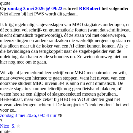
quote:
Op
zondag 3 mei 2026 @ 09:22
schreef
RRRobert
het volgende:
Niet alleen bij het PWS wordt dit gedaan.
Ik krijg regelmatig stageverslagen van MBO stagiaires onder ogen, en
óf ze zitten vol schrijf- en grammaticale fouten (want dat schrijfniveau
is echt dramatisch tegenwoordig), óf ze staan vol met onderwerpen,
uiteenzettingen en andere randzaken die werkelijk nergens op slaan en
dus alleen maar uit de koker van een AI client kunnen komen. Als je
die bevindingen dan terugkoppelt naar de stagebegeleider van de
opleiding, dan halen ze de schouders op. Ze weten domweg niet hoe
hier nog mee om te gaan.
Wij zijn al jaren erkend leerbedrijf voor MBO mechatronica en wtb,
maar overwegen hiermee te gaan stoppen, want het niveau van een
doorsnee student MBO niveau 3/4 is anno nu echt dramatisch. De
meeste stagiaires kunnen letterlijk nog geen fietsband plakken, of
weten hoe ze een slijptol of slagmoersleutel moeten gebruiken..
Herkenbaar, maar ook zeker bij HBO en WO studenten gaat het
niveau zienderogen achteruit. De kompjoeter "denkt en doet" het wel
voor ze...
zondag 3 mei 2026, 09:54 uur
#8
3
Nico_S.
quote: