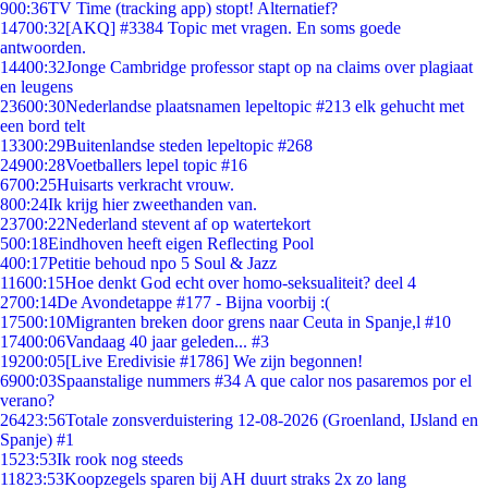
9
00:36
TV Time (tracking app) stopt! Alternatief?
147
00:32
[AKQ] #3384 Topic met vragen. En soms goede
antwoorden.
144
00:32
Jonge Cambridge professor stapt op na claims over plagiaat
en leugens
236
00:30
Nederlandse plaatsnamen lepeltopic #213 elk gehucht met
een bord telt
133
00:29
Buitenlandse steden lepeltopic #268
249
00:28
Voetballers lepel topic #16
67
00:25
Huisarts verkracht vrouw.
8
00:24
Ik krijg hier zweethanden van.
237
00:22
Nederland stevent af op watertekort
5
00:18
Eindhoven heeft eigen Reflecting Pool
4
00:17
Petitie behoud npo 5 Soul & Jazz
116
00:15
Hoe denkt God echt over homo-seksualiteit? deel 4
27
00:14
De Avondetappe #177 - Bijna voorbij :(
175
00:10
Migranten breken door grens naar Ceuta in Spanje,l #10
174
00:06
Vandaag 40 jaar geleden... #3
192
00:05
[Live Eredivisie #1786] We zijn begonnen!
69
00:03
Spaanstalige nummers #34 A que calor nos pasaremos por el
verano?
264
23:56
Totale zonsverduistering 12-08-2026 (Groenland, IJsland en
Spanje) #1
15
23:53
Ik rook nog steeds
118
23:53
Koopzegels sparen bij AH duurt straks 2x zo lang