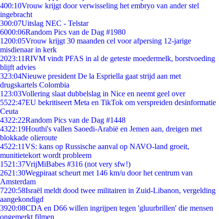
4
00:10
Vrouw krijgt door verwisseling het embryo van ander stel
ingebracht
3
00:07
Uitslag NEC - Telstar
60
00:06
Random Pics van de Dag #1980
12
00:05
Vrouw krijgt 30 maanden cel voor afpersing 12-jarige
misdienaar in kerk
20
23:11
RIVM vindt PFAS in al de geteste moedermelk, borstvoeding
blijft advies
3
23:04
Nieuwe president De la Espriella gaat strijd aan met
drugskartels Colombia
1
23:03
Vollering slaat dubbelslag in Nice en neemt geel over
55
22:47
EU bekritiseert Meta en TikTok om verspreiden desinformatie
Ceuta
43
22:22
Random Pics van de Dag #1448
43
22:19
Houthi's vallen Saoedi-Arabië en Jemen aan, dreigen met
blokkade olieroute
45
22:11
VS: kans op Russische aanval op NAVO-land groeit,
munitietekort wordt probleem
15
21:37
VrijMiBabes #316 (not very sfw!)
26
21:30
Wegpiraat scheurt met 146 km/u door het centrum van
Amsterdam
72
20:58
Israël meldt dood twee militairen in Zuid-Libanon, vergelding
aangekondigd
39
20:08
CDA en D66 willen ingrijpen tegen 'gluurbrillen' die mensen
ongemerkt filmen