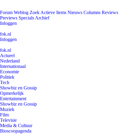
Forum
Weblog
Zoek
Actieve Items
Nieuws
Columns
Reviews
Previews
Specials
Archief
Inloggen
fok.nl
Inloggen
fok.nl
Actueel
Nederland
Internationaal
Economie
Politiek
Tech
Showbiz en Gossip
Opmerkelijk
Entertainment
Showbiz en Gossip
Muziek
Film
Televisie
Media & Cultuur
Bioscoopagenda