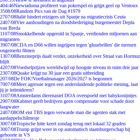
4
04:46
Niewiadoma profiteert van pokerspel en grijpt geel op Ventoux
35
08/08
Random Pics van de Dag #1979
27
07/08
Italië hindert reizigers uit Spanje na migratiecrisis Ceuta
24
07/08
Vier aanhoudingen na doodsbedreiging burgemeester Depla
van Breda
11
07/08
Smokkelbende opgerold in Spanje, verdienden miljoenen aan
migranten
39
07/08
CDA en D66 willen ingrijpen tegen 'gluurbrillen' die mensen
ongemerkt filmen
13
07/08
Benzineprijs daalt verder, onzekerheid over Straat van Hormuz
blijft
42
07/08
Voedselprijzen wereldwijd op hoogste niveau in ruim drie jaar
23
07/08
Quake krijgt na 30 jaar een gratis uitbreiding
2
07/08
De FOK!Voetbalmanager 2026/2027 is begonnen
70
07/08
Meer agressie tegen een andersluidende politieke mening, laat
jij je intimideren?
31
07/08
Amsterdams dierenasiel DOA overspoeld met babykonijntjes
29
07/08
Kabinet geeft bedrijven geen compensatie voor schade door
laagwater
24
07/08
OM eist TBS tegen verwarde man die agenten stak met
aardappelschilmesje
30
07/08
Tropische hitte keert zondag terug met lokaal 32 graden
30
07/08
Trump grijpt weer in op automatisch staatsburgerschap bij
geboorte in VS