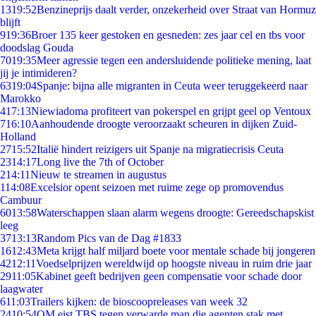
13
19:52
Benzineprijs daalt verder, onzekerheid over Straat van Hormuz
blijft
9
19:36
Broer 135 keer gestoken en gesneden: zes jaar cel en tbs voor
doodslag Gouda
70
19:35
Meer agressie tegen een andersluidende politieke mening, laat
jij je intimideren?
63
19:04
Spanje: bijna alle migranten in Ceuta weer teruggekeerd naar
Marokko
4
17:13
Niewiadoma profiteert van pokerspel en grijpt geel op Ventoux
7
16:10
Aanhoudende droogte veroorzaakt scheuren in dijken Zuid-
Holland
27
15:52
Italië hindert reizigers uit Spanje na migratiecrisis Ceuta
23
14:17
Long live the 7th of October
2
14:11
Nieuw te streamen in augustus
1
14:08
Excelsior opent seizoen met ruime zege op promovendus
Cambuur
60
13:58
Waterschappen slaan alarm wegens droogte: Gereedschapskist
leeg
37
13:13
Random Pics van de Dag #1833
16
12:43
Meta krijgt half miljard boete voor mentale schade bij jongeren
42
12:11
Voedselprijzen wereldwijd op hoogste niveau in ruim drie jaar
29
11:05
Kabinet geeft bedrijven geen compensatie voor schade door
laagwater
6
11:03
Trailers kijken: de bioscoopreleases van week 32
24
10:54
OM eist TBS tegen verwarde man die agenten stak met