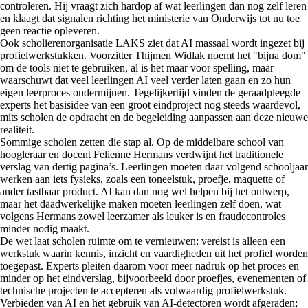
controleren. Hij vraagt zich hardop af wat leerlingen dan nog zelf leren
en klaagt dat signalen richting het ministerie van Onderwijs tot nu toe
geen reactie opleveren.
Ook scholierenorganisatie LAKS ziet dat AI massaal wordt ingezet bij
profielwerkstukken. Voorzitter Thijmen Widlak noemt het "bijna dom"
om de tools niet te gebruiken, al is het maar voor spelling, maar
waarschuwt dat veel leerlingen AI veel verder laten gaan en zo hun
eigen leerproces ondermijnen. Tegelijkertijd vinden de geraadpleegde
experts het basisidee van een groot eindproject nog steeds waardevol,
mits scholen de opdracht en de begeleiding aanpassen aan deze nieuwe
realiteit.
Sommige scholen zetten die stap al. Op de middelbare school van
hoogleraar en docent Felienne Hermans verdwijnt het traditionele
verslag van dertig pagina’s. Leerlingen moeten daar volgend schooljaar
werken aan iets fysieks, zoals een toneelstuk, proefje, maquette of
ander tastbaar product. AI kan dan nog wel helpen bij het ontwerp,
maar het daadwerkelijke maken moeten leerlingen zelf doen, wat
volgens Hermans zowel leerzamer als leuker is en fraudecontroles
minder nodig maakt.
De wet laat scholen ruimte om te vernieuwen: vereist is alleen een
werkstuk waarin kennis, inzicht en vaardigheden uit het profiel worden
toegepast. Experts pleiten daarom voor meer nadruk op het proces en
minder op het eindverslag, bijvoorbeeld door proefjes, evenementen of
technische projecten te accepteren als volwaardig profielwerkstuk.
Verbieden van AI en het gebruik van AI-detectoren wordt afgeraden;