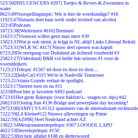
5
23:50
[INFLUENCERS #297] Toetjes & Bevers & Zwemmen in
water
86
23:49
Voorspellingstopic: Wie is hier de weerkundige? #16
119
23:47
Huisarts doet haar werk onder invloed van alcohol
3
23:45
Podcasts
187
23:38
[Wielrennen #616] Brennan!
116
23:37
Vrouwen willen geen man meer #30
150
23:33
Wat je ook stemt, je krijgt in NL altijd Links Liberaal Beleid.
175
23:31
[WLR SC #417] Nieuw deel openen was kaputt
67
23:29
De neergang van Duitsland als lichtend voorbeeld #3
258
23:27
[Videoland] B&B vol liefde 6de seizoen #1 voor de
vooruitkijkers
71
23:23
Teltopic #1567 tel door en door en door....
77
23:22
[IndyCar] #115 We're in Nashville Tennessee
17
23:21
Ariana Grande verlaat de spotlight.
153
23:17
Sterren toen en nu #11
3
23:08
Post hier je favoriete SHO podcast!
67
23:01
Het grote Baktopic (voor bakfoto's, -vragen en -tips) #42
268
23:01
Oorlog Iran #136 Bridge and powerplant day incoming?
297
23:00
[AMV] VS #1312 spammers van de internationale rechtsorde
72
22:59
[Lil Kleine#12] Nieuwe afleveringen op Prime
34
22:59
[AZ#98] Heel Nederland achter AZ
138
22:54
Meisjesnamenlepeltopic #367 LOOOOL LAPO
40
22:53
Dierenlepeltopic #150
38
22:53
Het hele alfabet #108 en 4letterwoord