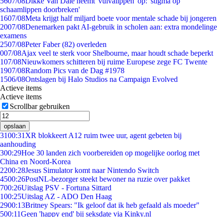
56
07/08
Dikke Van Dale neemt 'vulvalippen' op: 'stigma op
schaamlippen doorbreken'
16
07/08
Meta krijgt half miljard boete voor mentale schade bij jongeren
20
07/08
Denemarken pakt AI-gebruik in scholen aan: extra mondelinge
examens
25
07/08
Peter Faber (82) overleden
0
07/08
Ajax veel te sterk voor Shelbourne, maar houdt schade beperkt
1
07/08
Nieuwkomers schitteren bij ruime Europese zege FC Twente
19
07/08
Random Pics van de Dag #1978
15
06/08
Ontslagen bij Halo Studios na Campaign Evolved
Actieve items
Actieve items
Scrollbar gebruiken
opslaan
31
00:31
XR blokkeert A12 ruim twee uur, agent gebeten bij
aanhouding
3
00:29
Hoe 30 landen zich voorbereiden op mogelijke oorlog met
China en Noord-Korea
22
00:28
Jesus Simulator komt naar Nintendo Switch
45
00:26
PostNL-bezorger steekt bewoner na ruzie over pakket
7
00:26
Uitslag PSV - Fortuna Sittard
1
00:25
Uitslag AZ - ADO Den Haag
29
00:13
Britney Spears: "Ik geloof dat ik heb gefaald als moeder"
5
00:11
Geen 'happy end' bij seksdate via Kinky.nl