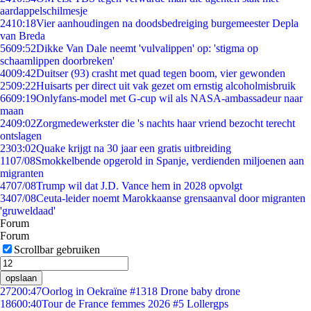
aardappelschilmesje
24
10:18
Vier aanhoudingen na doodsbedreiging burgemeester Depla
van Breda
56
09:52
Dikke Van Dale neemt 'vulvalippen' op: 'stigma op
schaamlippen doorbreken'
40
09:42
Duitser (93) crasht met quad tegen boom, vier gewonden
25
09:22
Huisarts per direct uit vak gezet om ernstig alcoholmisbruik
66
09:19
Onlyfans-model met G-cup wil als NASA-ambassadeur naar
maan
24
09:02
Zorgmedewerkster die 's nachts haar vriend bezocht terecht
ontslagen
23
03:02
Quake krijgt na 30 jaar een gratis uitbreiding
11
07/08
Smokkelbende opgerold in Spanje, verdienden miljoenen aan
migranten
47
07/08
Trump wil dat J.D. Vance hem in 2028 opvolgt
34
07/08
Ceuta-leider noemt Marokkaanse grensaanval door migranten
'gruweldaad'
Forum
Forum
Scrollbar gebruiken
opslaan
272
00:47
Oorlog in Oekraïne #1318 Drone baby drone
186
00:40
Tour de France femmes 2026 #5 Lollergps