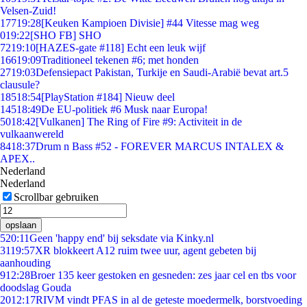
Velsen-Zuid!
177
19:28
[Keuken Kampioen Divisie] #44 Vitesse mag weg
0
19:22
[SHO FB] SHO
72
19:10
[HAZES-gate #118] Echt een leuk wijf
166
19:09
Traditioneel tekenen #6; met honden
27
19:03
Defensiepact Pakistan, Turkije en Saudi-Arabië bevat art.5
clausule?
185
18:54
[PlayStation #184] Nieuw deel
145
18:49
De EU-politiek #6 Musk naar Europa!
50
18:42
[Vulkanen] The Ring of Fire #9: Activiteit in de
vulkaanwereld
84
18:37
Drum n Bass #52 - FOREVER MARCUS INTALEX &
APEX..
Nederland
Nederland
Scrollbar gebruiken
opslaan
5
20:11
Geen 'happy end' bij seksdate via Kinky.nl
31
19:57
XR blokkeert A12 ruim twee uur, agent gebeten bij
aanhouding
9
12:28
Broer 135 keer gestoken en gesneden: zes jaar cel en tbs voor
doodslag Gouda
20
12:17
RIVM vindt PFAS in al de geteste moedermelk, borstvoeding