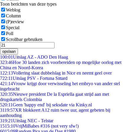
Toon berichten van deze types
Weblog
Column
(P)review
Special
Poll
Scrollbar gebruiken
opslaan
1
00:01
Uitslag AZ - ADO Den Haag
3
23:46
Hoe 30 landen zich voorbereiden op mogelijke oorlog met
China en Noord-Korea
1
22:13
Vollering slaat dubbelslag in Nice en neemt geel over
7
22:11
Uitslag PSV - Fortuna Sittard
4
21:14
Vrouw krijgt door verwisseling het embryo van ander stel
ingebracht
3
20:35
Nieuwe president De la Espriella gaat strijd aan met
drugskartels Colombia
5
20:11
Geen 'happy end' bij seksdate via Kinky.nl
31
19:57
XR blokkeert A12 ruim twee uur, agent gebeten bij
aanhouding
3
19:21
Uitslag NEC - Telstar
15
15:10
VrijMiBabes #316 (not very sfw!)
60
15:09
Random Pics van de Dag #1980