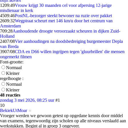
blijft advies
12
09:49
Vrouw krijgt 30 maanden cel voor afpersing 12-jarige
misdienaar in kerk
45
09:46
PostNL-bezorger steekt bewoner na ruzie over pakket
26
09:32
Wegpiraat scheurt met 146 km/u door het centrum van
Amsterdam
7
09:28
Aanhoudende droogte veroorzaakt scheuren in dijken Zuid-
Holland
24
07/08
Vier aanhoudingen na doodsbedreiging burgemeester Depla
van Breda
39
07/08
CDA en D66 willen ingrijpen tegen 'gluurbrillen' die mensen
ongemerkt filmen
Font-grootte:
Normaal
Kleiner
regelhoogte :
Normaal
Kleiner
48 reacties
zondag 3 mei 2026, 08:25 uur
#1
10
BekiekUtMoar
Vroeger werden we gewoon getest op opgedane kennis door middel
van examens, tegenwoordig zijn scholen op alle niveaus verslaafd aan
werkstukken. Begint al in groep 3 ongeveer.