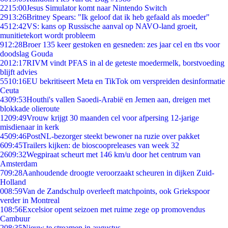
22
15:00
Jesus Simulator komt naar Nintendo Switch
29
13:26
Britney Spears: "Ik geloof dat ik heb gefaald als moeder"
45
12:42
VS: kans op Russische aanval op NAVO-land groeit,
munitietekort wordt probleem
9
12:28
Broer 135 keer gestoken en gesneden: zes jaar cel en tbs voor
doodslag Gouda
20
12:17
RIVM vindt PFAS in al de geteste moedermelk, borstvoeding
blijft advies
55
10:16
EU bekritiseert Meta en TikTok om verspreiden desinformatie
Ceuta
43
09:53
Houthi's vallen Saoedi-Arabië en Jemen aan, dreigen met
blokkade olieroute
12
09:49
Vrouw krijgt 30 maanden cel voor afpersing 12-jarige
misdienaar in kerk
45
09:46
PostNL-bezorger steekt bewoner na ruzie over pakket
6
09:45
Trailers kijken: de bioscoopreleases van week 32
26
09:32
Wegpiraat scheurt met 146 km/u door het centrum van
Amsterdam
7
09:28
Aanhoudende droogte veroorzaakt scheuren in dijken Zuid-
Holland
0
08:59
Van de Zandschulp overleeft matchpoints, ook Griekspoor
verder in Montreal
1
08:56
Excelsior opent seizoen met ruime zege op promovendus
Cambuur
2
08:35
Nieuw te streamen in augustus