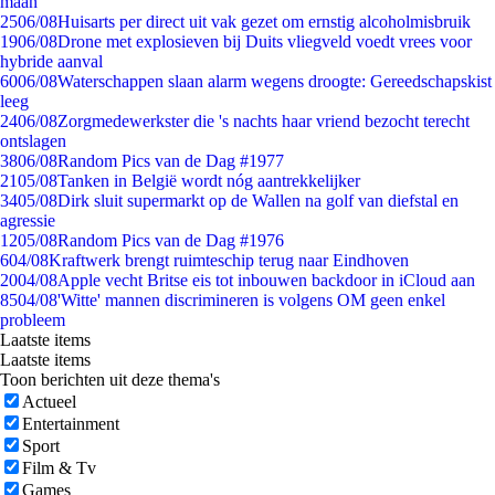
maan
25
06/08
Huisarts per direct uit vak gezet om ernstig alcoholmisbruik
19
06/08
Drone met explosieven bij Duits vliegveld voedt vrees voor
hybride aanval
60
06/08
Waterschappen slaan alarm wegens droogte: Gereedschapskist
leeg
24
06/08
Zorgmedewerkster die 's nachts haar vriend bezocht terecht
ontslagen
38
06/08
Random Pics van de Dag #1977
21
05/08
Tanken in België wordt nóg aantrekkelijker
34
05/08
Dirk sluit supermarkt op de Wallen na golf van diefstal en
agressie
12
05/08
Random Pics van de Dag #1976
6
04/08
Kraftwerk brengt ruimteschip terug naar Eindhoven
20
04/08
Apple vecht Britse eis tot inbouwen backdoor in iCloud aan
85
04/08
'Witte' mannen discrimineren is volgens OM geen enkel
probleem
Laatste items
Laatste items
Toon berichten uit deze thema's
Actueel
Entertainment
Sport
Film & Tv
Games