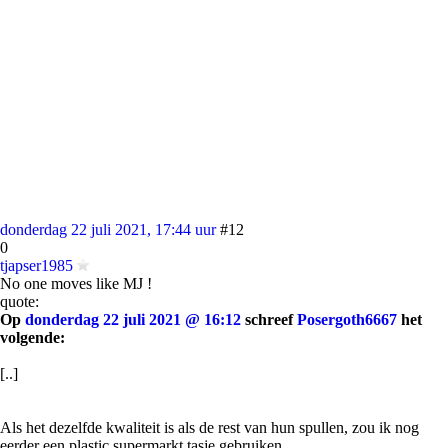
donderdag 22 juli 2021, 17:44 uur
#12
0
tjapser1985
No one moves like MJ !
quote:
Op
donderdag 22 juli 2021 @ 16:12
schreef
Posergoth6667
het
volgende:
[..]
Als het dezelfde kwaliteit is als de rest van hun spullen, zou ik nog
eerder een plastic supermarkt tasje gebruiken.