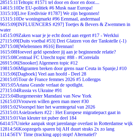
285
15:11
Teltopic #1571 tel door en door en door....
146
15:10
De EU-politiek #6 Musk naar Europa!
33
15:10
[Live Eredivisie #1787] We zijn begonnen!
153
15:10
De woningmarkt #96 Eenmaal, andermaal
96
15:09
[INFLUENCERS #297] Toetjes & Bevers & Zwemmen in
water
145
15:09
Zaken waar je je echt dood aan ergert #17 - Werklui
271
15:09
[Duits voetbal #53] Drei Glatzen von der Tankstelle (-1)
207
15:08
[Wielrennen #616] Brennan!
16
15:08
Hoeveel geld spendeer jij aan je beginnende relatie?
19
15:08
Centraal FC Utrecht topic #88 - #CorreiaIn
269
15:06
[Snooker] Algemeen topic #12
198
15:06
Migranten breken door grens naar Ceuta in Spanje,l #10
13
15:06
[Dagboek] Veel aan hoofd - Deel 28
230
15:05
Tour de France femmes 2026 #5 Lollergps
30
15:05
Ariana Grande verlaat de spotlight.
273
15:04
Russia vs Ukraine #91
22
15:04
Burgemeester Mamdani van New York
126
15:03
Vrouwen willen geen man meer #30
169
15:02
Voorspel hier het warmtegetal van 2026
253
15:01
Asielzoekers #22 : Het Europese migratiepact gaat in
283
15:01
Van kleuter tot puber deel 184
64
14:57
Unieke aanpak stopt jarenlange overlast in Rotterdamse wijk
128
14:56
Koopzegels sparen bij AH duurt straks 2x zo lang
11
14:56
TV Time (tracking app) stopt! Alternatief?