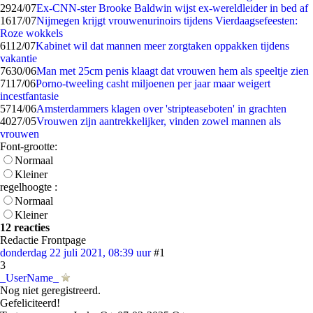
29
24/07
Ex-CNN-ster Brooke Baldwin wijst ex-wereldleider in bed af
16
17/07
Nijmegen krijgt vrouwenurinoirs tijdens Vierdaagsefeesten:
Roze wokkels
61
12/07
Kabinet wil dat mannen meer zorgtaken oppakken tijdens
vakantie
76
30/06
Man met 25cm penis klaagt dat vrouwen hem als speeltje zien
71
17/06
Porno-tweeling casht miljoenen per jaar maar weigert
incestfantasie
57
14/06
Amsterdammers klagen over 'stripteaseboten' in grachten
40
27/05
Vrouwen zijn aantrekkelijker, vinden zowel mannen als
vrouwen
Font-grootte:
Normaal
Kleiner
regelhoogte :
Normaal
Kleiner
12 reacties
Redactie Frontpage
donderdag 22 juli 2021, 08:39 uur
#1
3
_UserName_
Nog niet geregistreerd.
Gefeliciteerd!