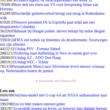
1013
06:30
Trailers kijken: de bioscoopreleases van week 32
705
09:39
Iran stelt zes eisen aan VS voor heropening Straat van
Hormuz
652
09:50
Nachtelijk gebiedsverbod brengt rust terug in Rotterdamse
wijk
619
20:35
Nieuwe president De la Espriella gaat strijd aan met
drugskartels Colombia
562
10:03
Inbraak bij Haagse politie: dieven betrapt bij stelen illegale
sigaretten
559
10:24
FIFA ziet kritiek op Infantino als desinformatie, Noorwegen
eist zijn aftreden
441
22:11
Uitslag PSV - Fortuna Sittard
288
22:13
Vollering slaat dubbelslag in Nice en neemt geel over
286
00:01
Uitslag AZ - ADO Den Haag
280
19:21
Uitslag NEC - Telstar
78
13:59
Sensationele Moto2-race Silverstone levert nieuwe winnaar
op, Nederlanders buiten de punten
▼ Advertentie door Refinery89
Lees ook
66
06/08
Onlyfans-model met G-cup wil als NASA-ambassadeur naar
maan
19
02/08
Zon en hitte maken mensen geiler
38
31/07
Ai-sexdolls komen tot leven: zo bouwen fans digitale harems