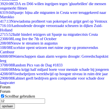
39
20:08
CDA en D66 willen ingrijpen tegen 'gluurbrillen' die mensen
ongemerkt filmen
63
19:04
Spanje: bijna alle migranten in Ceuta weer teruggekeerd naar
Marokko
4
17:13
Niewiadoma profiteert van pokerspel en grijpt geel op Ventoux
7
16:10
Aanhoudende droogte veroorzaakt scheuren in dijken Zuid-
Holland
27
15:52
Italië hindert reizigers uit Spanje na migratiecrisis Ceuta
23
08/08
Long live the 7th of October
2
08/08
Nieuw te streamen in augustus
1
08/08
Excelsior opent seizoen met ruime zege op promovendus
Cambuur
60
08/08
Waterschappen slaan alarm wegens droogte: Gereedschapskist
leeg
37
08/08
Random Pics van de Dag #1833
16
08/08
Meta krijgt half miljard boete voor mentale schade bij jongeren
42
08/08
Voedselprijzen wereldwijd op hoogste niveau in ruim drie jaar
29
08/08
Kabinet geeft bedrijven geen compensatie voor schade door
laagwater
Forum
Forum
Scrollbar gebruiken
opslaan