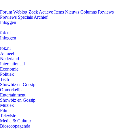
Forum
Weblog
Zoek
Actieve Items
Nieuws
Columns
Reviews
Previews
Specials
Archief
Inloggen
fok.nl
Inloggen
fok.nl
Actueel
Nederland
Internationaal
Economie
Politiek
Tech
Showbiz en Gossip
Opmerkelijk
Entertainment
Showbiz en Gossip
Muziek
Film
Televisie
Media & Cultuur
Bioscoopagenda