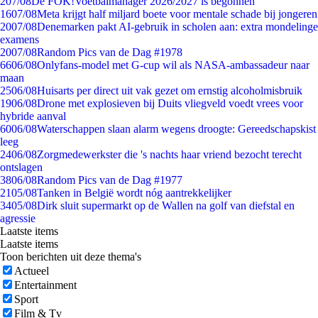
2
07/08
De FOK!Voetbalmanager 2026/2027 is begonnen
16
07/08
Meta krijgt half miljard boete voor mentale schade bij jongeren
20
07/08
Denemarken pakt AI-gebruik in scholen aan: extra mondelinge
examens
20
07/08
Random Pics van de Dag #1978
66
06/08
Onlyfans-model met G-cup wil als NASA-ambassadeur naar
maan
25
06/08
Huisarts per direct uit vak gezet om ernstig alcoholmisbruik
19
06/08
Drone met explosieven bij Duits vliegveld voedt vrees voor
hybride aanval
60
06/08
Waterschappen slaan alarm wegens droogte: Gereedschapskist
leeg
24
06/08
Zorgmedewerkster die 's nachts haar vriend bezocht terecht
ontslagen
38
06/08
Random Pics van de Dag #1977
21
05/08
Tanken in België wordt nóg aantrekkelijker
34
05/08
Dirk sluit supermarkt op de Wallen na golf van diefstal en
agressie
Laatste items
Laatste items
Toon berichten uit deze thema's
Actueel
Entertainment
Sport
Film & Tv