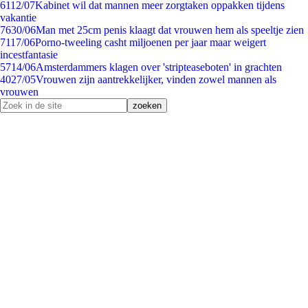
61
12/07
Kabinet wil dat mannen meer zorgtaken oppakken tijdens
vakantie
76
30/06
Man met 25cm penis klaagt dat vrouwen hem als speeltje zien
71
17/06
Porno-tweeling casht miljoenen per jaar maar weigert
incestfantasie
57
14/06
Amsterdammers klagen over 'stripteaseboten' in grachten
40
27/05
Vrouwen zijn aantrekkelijker, vinden zowel mannen als
vrouwen