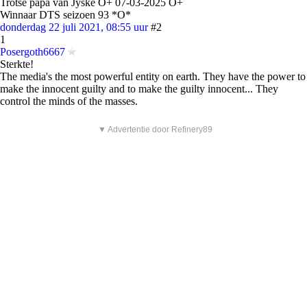
Trotse papa van Jyske O+ 07-03-2025 O+
Winnaar DTS seizoen 93 *O*
donderdag 22 juli 2021, 08:55 uur
#2
1
Posergoth6667
Sterkte!
The media's the most powerful entity on earth. They have the power to
make the innocent guilty and to make the guilty innocent... They
control the minds of the masses.
▼ Advertentie door Refinery89