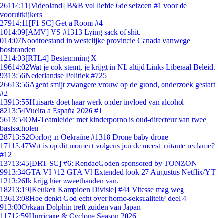
261
14:11
[Videoland] B&B vol liefde 6de seizoen #1 voor de
vooruitkijkers
279
14:11
[F1 SC] Get a Room #4
10
14:09
[AMV] VS #1313 Lying sack of shit.
0
14:07
Noodtoestand in westelijke provincie Canada vanwege
bosbranden
12
14:03
[RTL4] Bestemming X
196
14:02
Wat je ook stemt, je krijgt in NL altijd Links Liberaal Beleid.
93
13:56
Nederlandse Politiek #725
266
13:56
Agent smijt zwangere vrouw op de grond, onderzoek gestart
#2
139
13:55
Huisarts doet haar werk onder invloed van alcohol
82
13:54
Vuelta a España 2026 #1
56
13:54
OM-Teamleider met kinderporno is oud-directeur van twee
basisscholen
287
13:52
Oorlog in Oekraïne #1318 Drone baby drone
171
13:47
Wat is op dit moment volgens jou de meest irritante reclame?
#12
137
13:45
[DRT SC] #6: RendacGoden sponsored by TONZON
99
13:34
GTA VI #12 GTA VI Extended look 27 Augustus Netflix/YT
12
13:26
Ik krijg hier zweethanden van.
182
13:19
[Keuken Kampioen Divisie] #44 Vitesse mag weg
136
13:08
Hoe denkt God echt over homo-seksualiteit? deel 4
9
13:00
Orkaan Dolphin treft zuiden van Japan
117
12:59
Hurricane & Cyclone Season 2026