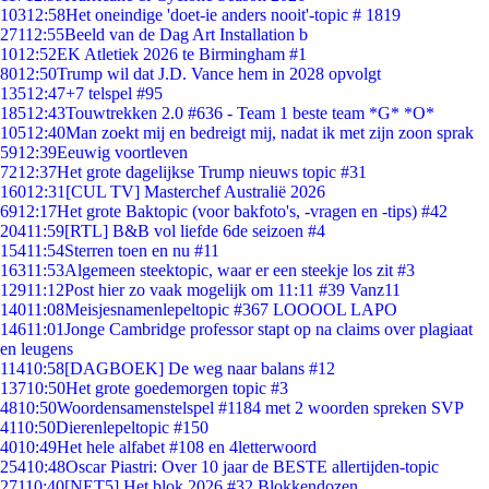
103
12:58
Het oneindige 'doet-ie anders nooit'-topic # 1819
271
12:55
Beeld van de Dag Art Installation b
10
12:52
EK Atletiek 2026 te Birmingham #1
80
12:50
Trump wil dat J.D. Vance hem in 2028 opvolgt
135
12:47
+7 telspel #95
185
12:43
Touwtrekken 2.0 #636 - Team 1 beste team *G* *O*
105
12:40
Man zoekt mij en bedreigt mij, nadat ik met zijn zoon sprak
59
12:39
Eeuwig voortleven
72
12:37
Het grote dagelijkse Trump nieuws topic #31
160
12:31
[CUL TV] Masterchef Australië 2026
69
12:17
Het grote Baktopic (voor bakfoto's, -vragen en -tips) #42
204
11:59
[RTL] B&B vol liefde 6de seizoen #4
154
11:54
Sterren toen en nu #11
163
11:53
Algemeen steektopic, waar er een steekje los zit #3
129
11:12
Post hier zo vaak mogelijk om 11:11 #39 Vanz11
140
11:08
Meisjesnamenlepeltopic #367 LOOOOL LAPO
146
11:01
Jonge Cambridge professor stapt op na claims over plagiaat
en leugens
114
10:58
[DAGBOEK] De weg naar balans #12
137
10:50
Het grote goedemorgen topic #3
48
10:50
Woordensamenstelspel #1184 met 2 woorden spreken SVP
41
10:50
Dierenlepeltopic #150
40
10:49
Het hele alfabet #108 en 4letterwoord
254
10:48
Oscar Piastri: Over 10 jaar de BESTE allertijden-topic
271
10:40
[NET5] Het blok 2026 #32 Blokkendozen