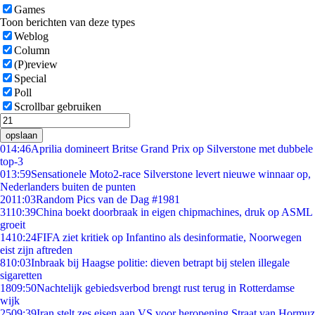
Games
Toon berichten van deze types
Weblog
Column
(P)review
Special
Poll
Scrollbar gebruiken
opslaan
0
14:46
Aprilia domineert Britse Grand Prix op Silverstone met dubbele
top-3
0
13:59
Sensationele Moto2-race Silverstone levert nieuwe winnaar op,
Nederlanders buiten de punten
20
11:03
Random Pics van de Dag #1981
31
10:39
China boekt doorbraak in eigen chipmachines, druk op ASML
groeit
14
10:24
FIFA ziet kritiek op Infantino als desinformatie, Noorwegen
eist zijn aftreden
8
10:03
Inbraak bij Haagse politie: dieven betrapt bij stelen illegale
sigaretten
18
09:50
Nachtelijk gebiedsverbod brengt rust terug in Rotterdamse
wijk
25
09:39
Iran stelt zes eisen aan VS voor heropening Straat van Hormuz