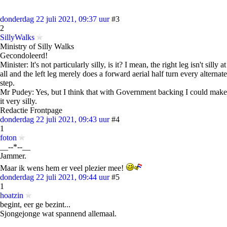
donderdag 22 juli 2021, 09:37 uur
#3
2
SillyWalks
Ministry of Silly Walks
Gecondoleerd!
Minister: lt's not particularly silly, is it? I mean, the right leg isn't silly at
all and the left leg merely does a forward aerial half turn every alternate
step.
Mr Pudey: Yes, but I think that with Government backing I could make
it very silly.
Redactie Frontpage
donderdag 22 juli 2021, 09:43 uur
#4
1
foton
__--*--__
Jammer.
Maar ik wens hem er veel plezier mee!
donderdag 22 juli 2021, 09:44 uur
#5
1
hoatzin
begint, eer ge bezint...
Sjongejonge wat spannend allemaal.