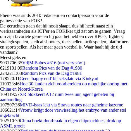
Pheno was sinds 2010 redacteur en contactpersoon voor de
gamessectie van FOK!.
De geruchten gaan dat hij nooit slaapt, dus hij heeft naast zijn
werkzaamheden als ICT'er en FOK!ker tijd zat om te gamen. Vraag
om zijn favoriete genre en hij gaat het hebben over RPG's, fighters,
strategiespellen, tactical shooters, racespellen, actiespellen, platformers
en sportspellen. Als het maar geen voetbal is. Waar haalt hij de tijd
vandaan?
Meest gelezen
90317
06:35
VrijMiBabes #316 (not very sfw!)
62191
01:09
Random Pics van de Dag #1980
22422
11:03
Random Pics van de Dag #1981
1785
20:11
Geen 'happy end' bij seksdate via Kinky.nl
1109
23:46
Hoe 30 landen zich voorbereiden op mogelijke oorlog met
China en Noord-Korea
1091
19:57
XR blokkeert A12 ruim twee uur, agent gebeten bij
aanhouding
1075
07:36
MIVD-baas lekt via Strava routes naar geheime kazerne
1066
21:14
Vrouw krijgt door verwisseling het embryo van ander stel
ingebracht
1025
10:39
China boekt doorbraak in eigen chipmachines, druk op
ASML groeit