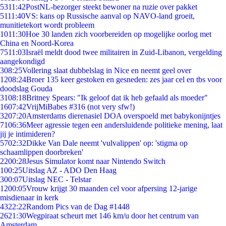
53
11:42
PostNL-bezorger steekt bewoner na ruzie over pakket
51
11:40
VS: kans op Russische aanval op NAVO-land groeit,
munitietekort wordt probleem
10
11:30
Hoe 30 landen zich voorbereiden op mogelijke oorlog met
China en Noord-Korea
75
11:03
Israël meldt dood twee militairen in Zuid-Libanon, vergelding
aangekondigd
3
08:25
Vollering slaat dubbelslag in Nice en neemt geel over
12
08:24
Broer 135 keer gestoken en gesneden: zes jaar cel en tbs voor
doodslag Gouda
31
08:18
Britney Spears: "Ik geloof dat ik heb gefaald als moeder"
16
07:42
VrijMiBabes #316 (not very sfw!)
32
07:20
Amsterdams dierenasiel DOA overspoeld met babykonijntjes
71
06:36
Meer agressie tegen een andersluidende politieke mening, laat
jij je intimideren?
57
02:32
Dikke Van Dale neemt 'vulvalippen' op: 'stigma op
schaamlippen doorbreken'
22
00:28
Jesus Simulator komt naar Nintendo Switch
1
00:25
Uitslag AZ - ADO Den Haag
3
00:07
Uitslag NEC - Telstar
12
00:05
Vrouw krijgt 30 maanden cel voor afpersing 12-jarige
misdienaar in kerk
43
22:22
Random Pics van de Dag #1448
26
21:30
Wegpiraat scheurt met 146 km/u door het centrum van
Amsterdam