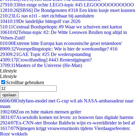
279
10:33
Het enige echte LEGO-topic #45 LEGOOOOOOOOOOO
128
10:26
[SBS6] De Bondgenoten #318 Een klein kusje moet kunnen
2
10:23
LG nas n1t1 - niet zichtbaar bij aansluiten
104
10:19
De landelijke hittegolf van 2026
5
10:11
Centraal Bordspeltopic #9 Waar we schuiven met karton
106
10:02
Telstar-topic #2: De Witte Leeuwen Brullen nog altijd in
Velsen-Zuid!
0
10:00
Extreme hitte Europa kan economische groei tenietdoen'
89
09:32
Voorspellingstopic: Wie is hier de weerkundige? #16
293
09:21
GAE Topic #25 De wederopstanding
43
09:17
[Crowdfunding] #443 Rentestijgingen?
37
09:11
Masters of the Universe (He-Man)
Lifestyle
Lifestyle
Scrollbar gebruiken
opslaan
66
06/08
Onlyfans-model met G-cup wil als NASA-ambassadeur naar
maan
19
02/08
Zon en hitte maken mensen geiler
38
31/07
Ai-sexdolls komen tot leven: zo bouwen fans digitale harems
29
24/07
Ex-CNN-ster Brooke Baldwin wijst ex-wereldleider in bed af
16
17/07
Nijmegen krijgt vrouwenurinoirs tijdens Vierdaagsefeesten:
Roze wokkels