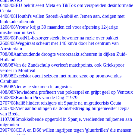
64
08/08
EU bekritiseert Meta en TikTok om verspreiden desinformatie
Ceuta
44
08/08
Houthi's vallen Saoedi-Arabië en Jemen aan, dreigen met
blokkade olieroute
12
08/08
Vrouw krijgt 30 maanden cel voor afpersing 12-jarige
misdienaar in kerk
53
08/08
PostNL-bezorger steekt bewoner na ruzie over pakket
26
08/08
Wegpiraat scheurt met 146 km/u door het centrum van
Amsterdam
7
08/08
Aanhoudende droogte veroorzaakt scheuren in dijken Zuid-
Holland
0
08/08
Van de Zandschulp overleeft matchpoints, ook Griekspoor
verder in Montreal
1
08/08
Excelsior opent seizoen met ruime zege op promovendus
Cambuur
2
08/08
Nieuw te streamen in augustus
4
08/08
Niewiadoma profiteert van pokerspel en grijpt geel op Ventoux
35
08/08
Random Pics van de Dag #1979
27
07/08
Italië hindert reizigers uit Spanje na migratiecrisis Ceuta
24
07/08
Vier aanhoudingen na doodsbedreiging burgemeester Depla
van Breda
11
07/08
Smokkelbende opgerold in Spanje, verdienden miljoenen aan
migranten
39
07/08
CDA en D66 willen ingrijpen tegen 'gluurbrillen' die mensen