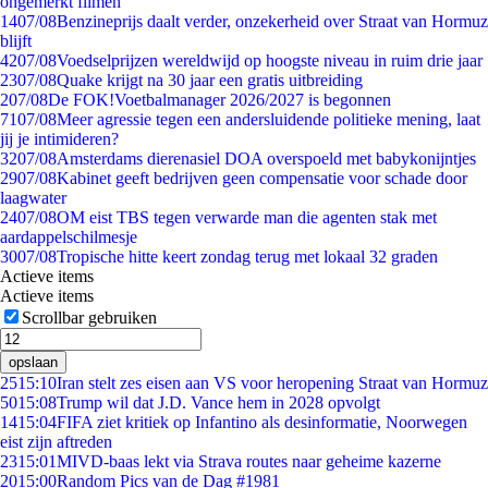
ongemerkt filmen
14
07/08
Benzineprijs daalt verder, onzekerheid over Straat van Hormuz
blijft
42
07/08
Voedselprijzen wereldwijd op hoogste niveau in ruim drie jaar
23
07/08
Quake krijgt na 30 jaar een gratis uitbreiding
2
07/08
De FOK!Voetbalmanager 2026/2027 is begonnen
71
07/08
Meer agressie tegen een andersluidende politieke mening, laat
jij je intimideren?
32
07/08
Amsterdams dierenasiel DOA overspoeld met babykonijntjes
29
07/08
Kabinet geeft bedrijven geen compensatie voor schade door
laagwater
24
07/08
OM eist TBS tegen verwarde man die agenten stak met
aardappelschilmesje
30
07/08
Tropische hitte keert zondag terug met lokaal 32 graden
Actieve items
Actieve items
Scrollbar gebruiken
opslaan
25
15:10
Iran stelt zes eisen aan VS voor heropening Straat van Hormuz
50
15:08
Trump wil dat J.D. Vance hem in 2028 opvolgt
14
15:04
FIFA ziet kritiek op Infantino als desinformatie, Noorwegen
eist zijn aftreden
23
15:01
MIVD-baas lekt via Strava routes naar geheime kazerne
20
15:00
Random Pics van de Dag #1981