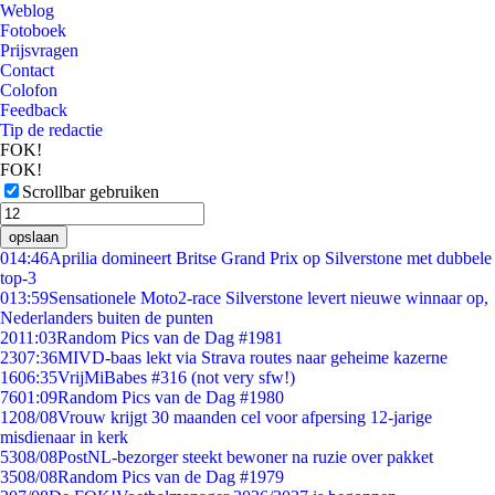
Weblog
Fotoboek
Prijsvragen
Contact
Colofon
Feedback
Tip de redactie
FOK!
FOK!
Scrollbar gebruiken
opslaan
0
14:46
Aprilia domineert Britse Grand Prix op Silverstone met dubbele
top-3
0
13:59
Sensationele Moto2-race Silverstone levert nieuwe winnaar op,
Nederlanders buiten de punten
20
11:03
Random Pics van de Dag #1981
23
07:36
MIVD-baas lekt via Strava routes naar geheime kazerne
16
06:35
VrijMiBabes #316 (not very sfw!)
76
01:09
Random Pics van de Dag #1980
12
08/08
Vrouw krijgt 30 maanden cel voor afpersing 12-jarige
misdienaar in kerk
53
08/08
PostNL-bezorger steekt bewoner na ruzie over pakket
35
08/08
Random Pics van de Dag #1979