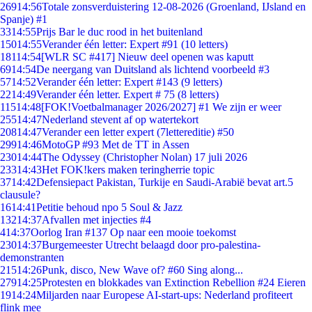
269
14:56
Totale zonsverduistering 12-08-2026 (Groenland, IJsland en
Spanje) #1
33
14:55
Prijs Bar le duc rood in het buitenland
150
14:55
Verander één letter: Expert #91 (10 letters)
181
14:54
[WLR SC #417] Nieuw deel openen was kaputt
69
14:54
De neergang van Duitsland als lichtend voorbeeld #3
57
14:52
Verander één letter: Expert #143 (9 letters)
22
14:49
Verander één letter. Expert # 75 (8 letters)
115
14:48
[FOK!Voetbalmanager 2026/2027] #1 We zijn er weer
255
14:47
Nederland stevent af op watertekort
208
14:47
Verander een letter expert (7lettereditie) #50
299
14:46
MotoGP #93 Met de TT in Assen
230
14:44
The Odyssey (Christopher Nolan) 17 juli 2026
233
14:43
Het FOK!kers maken teringherrie topic
37
14:42
Defensiepact Pakistan, Turkije en Saudi-Arabië bevat art.5
clausule?
16
14:41
Petitie behoud npo 5 Soul & Jazz
132
14:37
Afvallen met injecties #4
4
14:37
Oorlog Iran #137 Op naar een mooie toekomst
230
14:37
Burgemeester Utrecht belaagd door pro-palestina-
demonstranten
215
14:26
Punk, disco, New Wave of? #60 Sing along...
279
14:25
Protesten en blokkades van Extinction Rebellion #24 Eieren
19
14:24
Miljarden naar Europese AI-start-ups: Nederland profiteert
flink mee