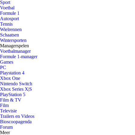
Sport
Voetbal
Formule 1
Autosport
Tennis
Wielrennen
Schaatsen
Wintersporten
Managerspelen
Voetbalmanager
Formule 1-manager
Games
PC
Playstation 4
Xbox One
Nintendo Switch
Xbox Series X|S
PlayStation 5
Film & TV
Film
Televisie
Trailers en Videos
Bioscoopagenda
Forum
Meer