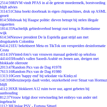
25
14:59
RIVM vindt PFAS in al de geteste moedermelk, borstvoeding
blijft advies
31
14:51
China boekt doorbraak in eigen chipmachines, druk op ASML
groeit
8
14:50
Inbraak bij Haagse politie: dieven betrapt bij stelen illegale
sigaretten
18
14:35
Nachtelijk gebiedsverbod brengt rust terug in Rotterdamse
wijk
6
14:34
Nieuwe president De la Espriella gaat strijd aan met
drugskartels Colombia
64
14:21
EU bekritiseert Meta en TikTok om verspreiden desinformatie
Ceuta
41
14:16
Vinted-foto's van vrouwen massaal gedeeld op seksfora
44
14:03
Houthi's vallen Saoedi-Arabië en Jemen aan, dreigen met
blokkade olieroute
20
13:47
Random Pics van de Dag #1978
76
13:16
Random Pics van de Dag #1980
13
13:10
Geen 'happy end' bij seksdate via Kinky.nl
14
13:06
Benzineprijs daalt verder, onzekerheid over Straat van Hormuz
blijft
41
12:39
XR blokkeert A12 ruim twee uur, agent gebeten bij
aanhouding
8
12:37
Vrouw krijgt door verwisseling het embryo van ander stel
ingebracht
11
12:30
Uitslag PSV - Fortuna Sittard