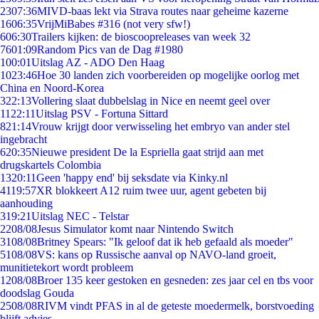
23
07:36
MIVD-baas lekt via Strava routes naar geheime kazerne
16
06:35
VrijMiBabes #316 (not very sfw!)
6
06:30
Trailers kijken: de bioscoopreleases van week 32
76
01:09
Random Pics van de Dag #1980
1
00:01
Uitslag AZ - ADO Den Haag
10
23:46
Hoe 30 landen zich voorbereiden op mogelijke oorlog met
China en Noord-Korea
3
22:13
Vollering slaat dubbelslag in Nice en neemt geel over
11
22:11
Uitslag PSV - Fortuna Sittard
8
21:14
Vrouw krijgt door verwisseling het embryo van ander stel
ingebracht
6
20:35
Nieuwe president De la Espriella gaat strijd aan met
drugskartels Colombia
13
20:11
Geen 'happy end' bij seksdate via Kinky.nl
41
19:57
XR blokkeert A12 ruim twee uur, agent gebeten bij
aanhouding
3
19:21
Uitslag NEC - Telstar
22
08/08
Jesus Simulator komt naar Nintendo Switch
31
08/08
Britney Spears: "Ik geloof dat ik heb gefaald als moeder"
51
08/08
VS: kans op Russische aanval op NAVO-land groeit,
munitietekort wordt probleem
12
08/08
Broer 135 keer gestoken en gesneden: zes jaar cel en tbs voor
doodslag Gouda
25
08/08
RIVM vindt PFAS in al de geteste moedermelk, borstvoeding
blijft advies