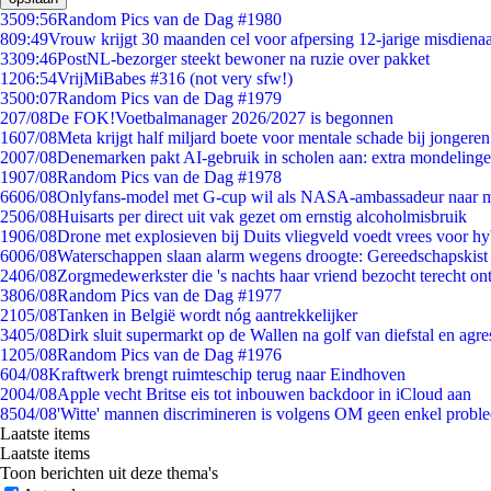
35
09:56
Random Pics van de Dag #1980
8
09:49
Vrouw krijgt 30 maanden cel voor afpersing 12-jarige misdienaa
33
09:46
PostNL-bezorger steekt bewoner na ruzie over pakket
12
06:54
VrijMiBabes #316 (not very sfw!)
35
00:07
Random Pics van de Dag #1979
2
07/08
De FOK!Voetbalmanager 2026/2027 is begonnen
16
07/08
Meta krijgt half miljard boete voor mentale schade bij jongeren
20
07/08
Denemarken pakt AI-gebruik in scholen aan: extra mondeling
19
07/08
Random Pics van de Dag #1978
66
06/08
Onlyfans-model met G-cup wil als NASA-ambassadeur naar 
25
06/08
Huisarts per direct uit vak gezet om ernstig alcoholmisbruik
19
06/08
Drone met explosieven bij Duits vliegveld voedt vrees voor hy
60
06/08
Waterschappen slaan alarm wegens droogte: Gereedschapskist
24
06/08
Zorgmedewerkster die 's nachts haar vriend bezocht terecht on
38
06/08
Random Pics van de Dag #1977
21
05/08
Tanken in België wordt nóg aantrekkelijker
34
05/08
Dirk sluit supermarkt op de Wallen na golf van diefstal en agre
12
05/08
Random Pics van de Dag #1976
6
04/08
Kraftwerk brengt ruimteschip terug naar Eindhoven
20
04/08
Apple vecht Britse eis tot inbouwen backdoor in iCloud aan
85
04/08
'Witte' mannen discrimineren is volgens OM geen enkel probl
Laatste items
Laatste items
Toon berichten uit deze thema's