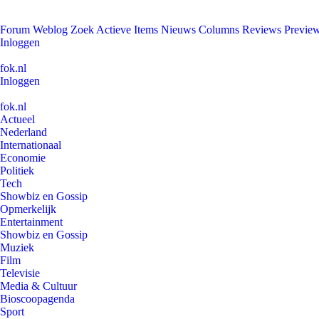
Forum
Weblog
Zoek
Actieve Items
Nieuws
Columns
Reviews
Previe
Inloggen
fok.nl
Inloggen
fok.nl
Actueel
Nederland
Internationaal
Economie
Politiek
Tech
Showbiz en Gossip
Opmerkelijk
Entertainment
Showbiz en Gossip
Muziek
Film
Televisie
Media & Cultuur
Bioscoopagenda
Sport