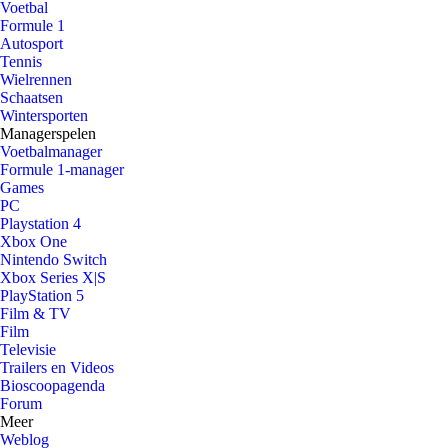
Voetbal
Formule 1
Autosport
Tennis
Wielrennen
Schaatsen
Wintersporten
Managerspelen
Voetbalmanager
Formule 1-manager
Games
PC
Playstation 4
Xbox One
Nintendo Switch
Xbox Series X|S
PlayStation 5
Film & TV
Film
Televisie
Trailers en Videos
Bioscoopagenda
Forum
Meer
Weblog