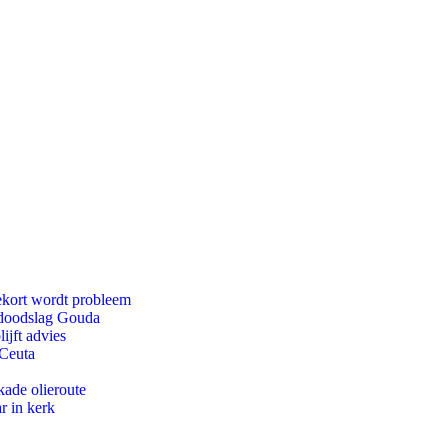
ekort wordt probleem
r doodslag Gouda
ijft advies
 Ceuta
kade olieroute
r in kerk