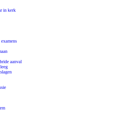
r in kerk
e examens
maan
bride aanval
 leeg
tslagen
ssie
eem