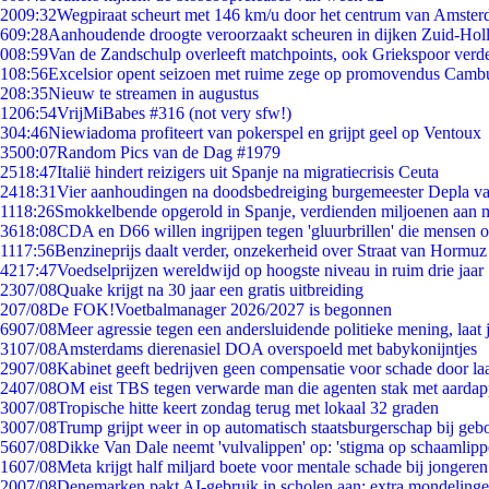
20
09:32
Wegpiraat scheurt met 146 km/u door het centrum van Amste
6
09:28
Aanhoudende droogte veroorzaakt scheuren in dijken Zuid-Hol
0
08:59
Van de Zandschulp overleeft matchpoints, ook Griekspoor verde
1
08:56
Excelsior opent seizoen met ruime zege op promovendus Camb
2
08:35
Nieuw te streamen in augustus
12
06:54
VrijMiBabes #316 (not very sfw!)
3
04:46
Niewiadoma profiteert van pokerspel en grijpt geel op Ventoux
35
00:07
Random Pics van de Dag #1979
25
18:47
Italië hindert reizigers uit Spanje na migratiecrisis Ceuta
24
18:31
Vier aanhoudingen na doodsbedreiging burgemeester Depla v
11
18:26
Smokkelbende opgerold in Spanje, verdienden miljoenen aan 
36
18:08
CDA en D66 willen ingrijpen tegen 'gluurbrillen' die mensen 
11
17:56
Benzineprijs daalt verder, onzekerheid over Straat van Hormuz b
42
17:47
Voedselprijzen wereldwijd op hoogste niveau in ruim drie jaar
23
07/08
Quake krijgt na 30 jaar een gratis uitbreiding
2
07/08
De FOK!Voetbalmanager 2026/2027 is begonnen
69
07/08
Meer agressie tegen een andersluidende politieke mening, laat j
31
07/08
Amsterdams dierenasiel DOA overspoeld met babykonijntjes
29
07/08
Kabinet geeft bedrijven geen compensatie voor schade door la
24
07/08
OM eist TBS tegen verwarde man die agenten stak met aardap
30
07/08
Tropische hitte keert zondag terug met lokaal 32 graden
30
07/08
Trump grijpt weer in op automatisch staatsburgerschap bij geb
56
07/08
Dikke Van Dale neemt 'vulvalippen' op: 'stigma op schaamlip
16
07/08
Meta krijgt half miljard boete voor mentale schade bij jongeren
20
07/08
Denemarken pakt AI-gebruik in scholen aan: extra mondeling