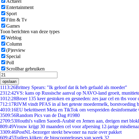
Actueel
Entertainment
Sport
Film & Tv
Games
Toon berichten van deze types
Weblog
Column
(P)review
Special
Poll
Scrollbar gebruiken
opslaan
11
13:26
Britney Spears: "Ik geloof dat ik heb gefaald als moeder"
23
12:42
VS: kans op Russische aanval op NAVO-land groeit, munitiet
10
12:28
Broer 135 keer gestoken en gesneden: zes jaar cel en tbs voo
7
12:17
RIVM vindt PFAS in al het geteste moedermelk, borstvoeding bl
40
10:16
EU bekritiseert Meta en TikTok om verspreiden desinformatie
35
09:56
Random Pics van de Dag #1980
27
09:53
Houthi's vallen Saoedi-Arabië en Jemen aan, dreigen met blok
8
09:49
Vrouw krijgt 30 maanden cel voor afpersing 12-jarige misdienaa
33
09:46
PostNL-bezorger steekt bewoner na ruzie over pakket
6
09:45
Trailers kijken: de bioscoopreleases van week 32