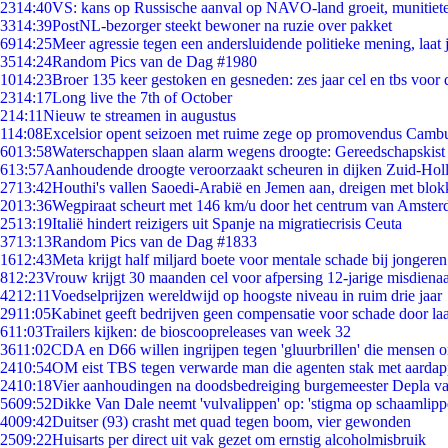
23
14:40
VS: kans op Russische aanval op NAVO-land groeit, munitiet
33
14:39
PostNL-bezorger steekt bewoner na ruzie over pakket
69
14:25
Meer agressie tegen een andersluidende politieke mening, laat j
35
14:24
Random Pics van de Dag #1980
10
14:23
Broer 135 keer gestoken en gesneden: zes jaar cel en tbs voo
23
14:17
Long live the 7th of October
2
14:11
Nieuw te streamen in augustus
1
14:08
Excelsior opent seizoen met ruime zege op promovendus Camb
60
13:58
Waterschappen slaan alarm wegens droogte: Gereedschapskist
6
13:57
Aanhoudende droogte veroorzaakt scheuren in dijken Zuid-Hol
27
13:42
Houthi's vallen Saoedi-Arabië en Jemen aan, dreigen met blok
20
13:36
Wegpiraat scheurt met 146 km/u door het centrum van Amste
25
13:19
Italië hindert reizigers uit Spanje na migratiecrisis Ceuta
37
13:13
Random Pics van de Dag #1833
16
12:43
Meta krijgt half miljard boete voor mentale schade bij jongeren
8
12:23
Vrouw krijgt 30 maanden cel voor afpersing 12-jarige misdienaa
42
12:11
Voedselprijzen wereldwijd op hoogste niveau in ruim drie jaar
29
11:05
Kabinet geeft bedrijven geen compensatie voor schade door la
6
11:03
Trailers kijken: de bioscoopreleases van week 32
36
11:02
CDA en D66 willen ingrijpen tegen 'gluurbrillen' die mensen 
24
10:54
OM eist TBS tegen verwarde man die agenten stak met aardap
24
10:18
Vier aanhoudingen na doodsbedreiging burgemeester Depla v
56
09:52
Dikke Van Dale neemt 'vulvalippen' op: 'stigma op schaamlip
40
09:42
Duitser (93) crasht met quad tegen boom, vier gewonden
25
09:22
Huisarts per direct uit vak gezet om ernstig alcoholmisbruik