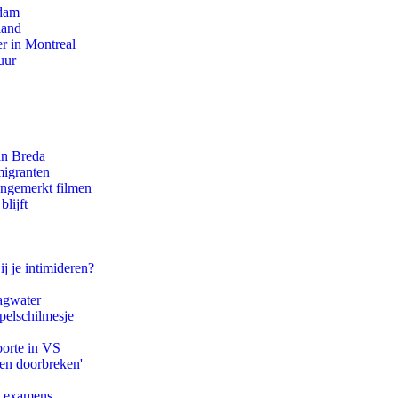
rdam
land
r in Montreal
uur
an Breda
migranten
ongemerkt filmen
lijft
ij je intimideren?
agwater
pelschilmesje
oorte in VS
pen doorbreken'
e examens