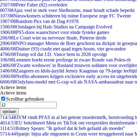
25
07/08
Peter Faber (82) overleden
0
07/08
Ajax veel te sterk voor Shelbourne, maar houdt schade beperkt
1
07/08
Nieuwkomers schitteren bij ruime Europese zege FC Twente
19
07/08
Random Pics van de Dag #1978
15
06/08
Ontslagen bij Halo Studios na Campaign Evolved
19
06/08
PS5-doos waarschuwt voor einde fysieke games
2
06/08
Le Court wint na nerveuze finale, Pieterse derde
29
06/08
NPO-manager Menno de Boer geschorst na dickpic in groeps
40
06/08
Duitser (93) crasht met quad tegen boom, vier gewonden
47
06/08
Trump wil dat J.D. Vance hem in 2028 opvolgt
1
06/08
Lemmen boekt eerste profzege in zware Ronde van Polen-rit
24
06/08
'Zwarte weduwes' in Rusland trouwen soldaten voor overlijden
14
06/08
Zangeres en Idols-jurylid Jerney Kaagman op 79-jarige leeftij
10
06/08
Netflix-abonnees krijgen exclusieve early access tot uitgebreid
66
06/08
Onlyfans-model met G-cup wil als NASA-ambassadeur naar 
Actieve items
Actieve items
Scrollbar gebruiken
opslaan
7
14:54
RIVM vindt PFAS in al het geteste moedermelk, borstvoeding bl
40
14:53
EU bekritiseert Meta en TikTok om verspreiden desinformatie
11
14:51
Britney Spears: "Ik geloof dat ik heb gefaald als moeder"
57
14:44
Spanje: bijna alle migranten in Ceuta weer teruggekeerd naar