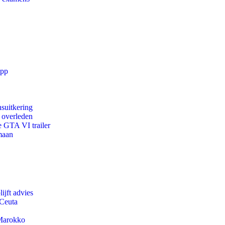
app
suitkering
d overleden
e GTA VI trailer
maan
ijft advies
 Ceuta
 Marokko