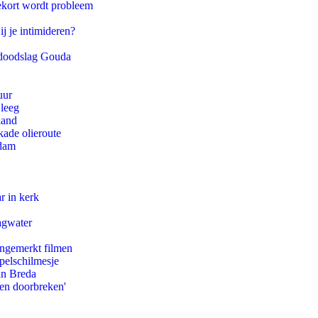
ekort wordt probleem
ij je intimideren?
r doodslag Gouda
uur
 leeg
land
kade olieroute
rdam
r in kerk
agwater
ongemerkt filmen
pelschilmesje
an Breda
pen doorbreken'