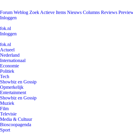
Forum
Weblog
Zoek
Actieve Items
Nieuws
Columns
Reviews
Previe
Inloggen
fok.nl
Inloggen
fok.nl
Actueel
Nederland
Internationaal
Economie
Politiek
Tech
Showbiz en Gossip
Opmerkelijk
Entertainment
Showbiz en Gossip
Muziek
Film
Televisie
Media & Cultuur
Bioscoopagenda
Sport