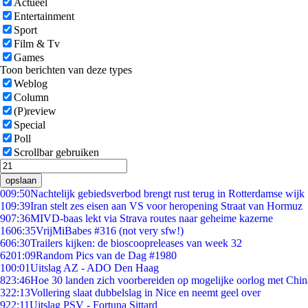
Actueel
Entertainment
Sport
Film & Tv
Games
Toon berichten van deze types
Weblog
Column
(P)review
Special
Poll
Scrollbar gebruiken
opslaan
0
09:50
Nachtelijk gebiedsverbod brengt rust terug in Rotterdamse wijk
1
09:39
Iran stelt zes eisen aan VS voor heropening Straat van Hormuz
9
07:36
MIVD-baas lekt via Strava routes naar geheime kazerne
16
06:35
VrijMiBabes #316 (not very sfw!)
6
06:30
Trailers kijken: de bioscoopreleases van week 32
62
01:09
Random Pics van de Dag #1980
1
00:01
Uitslag AZ - ADO Den Haag
8
23:46
Hoe 30 landen zich voorbereiden op mogelijke oorlog met Chi
3
22:13
Vollering slaat dubbelslag in Nice en neemt geel over
9
22:11
Uitslag PSV - Fortuna Sittard