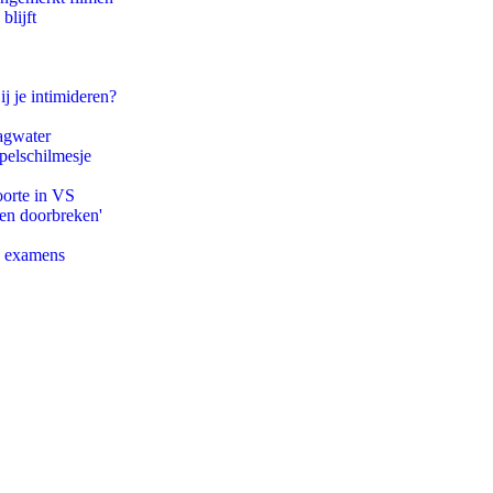
blijft
ij je intimideren?
agwater
pelschilmesje
oorte in VS
pen doorbreken'
e examens