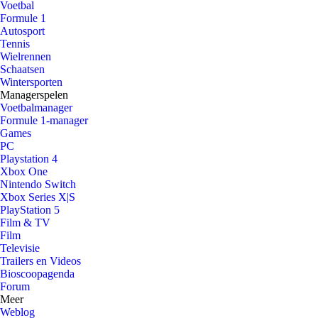
Voetbal
Formule 1
Autosport
Tennis
Wielrennen
Schaatsen
Wintersporten
Managerspelen
Voetbalmanager
Formule 1-manager
Games
PC
Playstation 4
Xbox One
Nintendo Switch
Xbox Series X|S
PlayStation 5
Film & TV
Film
Televisie
Trailers en Videos
Bioscoopagenda
Forum
Meer
Weblog