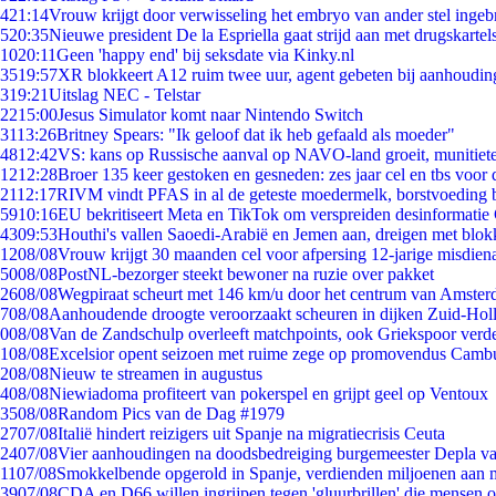
4
21:14
Vrouw krijgt door verwisseling het embryo van ander stel ingeb
5
20:35
Nieuwe president De la Espriella gaat strijd aan met drugskarte
10
20:11
Geen 'happy end' bij seksdate via Kinky.nl
35
19:57
XR blokkeert A12 ruim twee uur, agent gebeten bij aanhoudin
3
19:21
Uitslag NEC - Telstar
22
15:00
Jesus Simulator komt naar Nintendo Switch
31
13:26
Britney Spears: "Ik geloof dat ik heb gefaald als moeder"
48
12:42
VS: kans op Russische aanval op NAVO-land groeit, munitiet
12
12:28
Broer 135 keer gestoken en gesneden: zes jaar cel en tbs voo
21
12:17
RIVM vindt PFAS in al de geteste moedermelk, borstvoeding bl
59
10:16
EU bekritiseert Meta en TikTok om verspreiden desinformatie
43
09:53
Houthi's vallen Saoedi-Arabië en Jemen aan, dreigen met blok
12
08/08
Vrouw krijgt 30 maanden cel voor afpersing 12-jarige misdiena
50
08/08
PostNL-bezorger steekt bewoner na ruzie over pakket
26
08/08
Wegpiraat scheurt met 146 km/u door het centrum van Amste
7
08/08
Aanhoudende droogte veroorzaakt scheuren in dijken Zuid-Hol
0
08/08
Van de Zandschulp overleeft matchpoints, ook Griekspoor verde
1
08/08
Excelsior opent seizoen met ruime zege op promovendus Camb
2
08/08
Nieuw te streamen in augustus
4
08/08
Niewiadoma profiteert van pokerspel en grijpt geel op Ventoux
35
08/08
Random Pics van de Dag #1979
27
07/08
Italië hindert reizigers uit Spanje na migratiecrisis Ceuta
24
07/08
Vier aanhoudingen na doodsbedreiging burgemeester Depla v
11
07/08
Smokkelbende opgerold in Spanje, verdienden miljoenen aan 
39
07/08
CDA en D66 willen ingrijpen tegen 'gluurbrillen' die mensen 