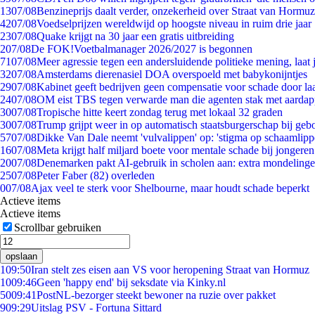
13
07/08
Benzineprijs daalt verder, onzekerheid over Straat van Hormuz 
42
07/08
Voedselprijzen wereldwijd op hoogste niveau in ruim drie jaar
23
07/08
Quake krijgt na 30 jaar een gratis uitbreiding
2
07/08
De FOK!Voetbalmanager 2026/2027 is begonnen
71
07/08
Meer agressie tegen een andersluidende politieke mening, laat j
32
07/08
Amsterdams dierenasiel DOA overspoeld met babykonijntjes
29
07/08
Kabinet geeft bedrijven geen compensatie voor schade door la
24
07/08
OM eist TBS tegen verwarde man die agenten stak met aardap
30
07/08
Tropische hitte keert zondag terug met lokaal 32 graden
30
07/08
Trump grijpt weer in op automatisch staatsburgerschap bij geb
57
07/08
Dikke Van Dale neemt 'vulvalippen' op: 'stigma op schaamlip
16
07/08
Meta krijgt half miljard boete voor mentale schade bij jongeren
20
07/08
Denemarken pakt AI-gebruik in scholen aan: extra mondeling
25
07/08
Peter Faber (82) overleden
0
07/08
Ajax veel te sterk voor Shelbourne, maar houdt schade beperkt
Actieve items
Actieve items
Scrollbar gebruiken
opslaan
1
09:50
Iran stelt zes eisen aan VS voor heropening Straat van Hormuz
10
09:46
Geen 'happy end' bij seksdate via Kinky.nl
50
09:41
PostNL-bezorger steekt bewoner na ruzie over pakket
9
09:29
Uitslag PSV - Fortuna Sittard