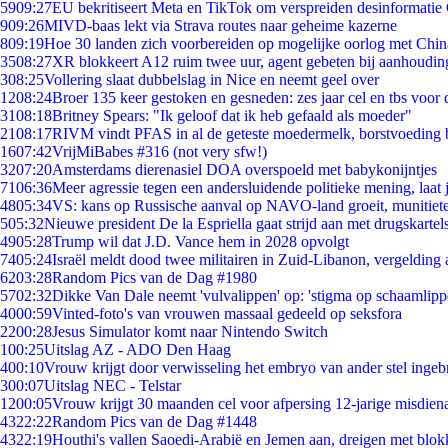
59
09:27
EU bekritiseert Meta en TikTok om verspreiden desinformatie
9
09:26
MIVD-baas lekt via Strava routes naar geheime kazerne
8
09:19
Hoe 30 landen zich voorbereiden op mogelijke oorlog met Chi
35
08:27
XR blokkeert A12 ruim twee uur, agent gebeten bij aanhoudin
3
08:25
Vollering slaat dubbelslag in Nice en neemt geel over
12
08:24
Broer 135 keer gestoken en gesneden: zes jaar cel en tbs voo
31
08:18
Britney Spears: "Ik geloof dat ik heb gefaald als moeder"
21
08:17
RIVM vindt PFAS in al de geteste moedermelk, borstvoeding bl
16
07:42
VrijMiBabes #316 (not very sfw!)
32
07:20
Amsterdams dierenasiel DOA overspoeld met babykonijntjes
71
06:36
Meer agressie tegen een andersluidende politieke mening, laat j
48
05:34
VS: kans op Russische aanval op NAVO-land groeit, munitiet
5
05:32
Nieuwe president De la Espriella gaat strijd aan met drugskarte
49
05:28
Trump wil dat J.D. Vance hem in 2028 opvolgt
74
05:24
Israël meldt dood twee militairen in Zuid-Libanon, vergeldin
62
03:28
Random Pics van de Dag #1980
57
02:32
Dikke Van Dale neemt 'vulvalippen' op: 'stigma op schaamlip
40
00:59
Vinted-foto's van vrouwen massaal gedeeld op seksfora
22
00:28
Jesus Simulator komt naar Nintendo Switch
1
00:25
Uitslag AZ - ADO Den Haag
4
00:10
Vrouw krijgt door verwisseling het embryo van ander stel ingeb
3
00:07
Uitslag NEC - Telstar
12
00:05
Vrouw krijgt 30 maanden cel voor afpersing 12-jarige misdiena
43
22:22
Random Pics van de Dag #1448
43
22:19
Houthi's vallen Saoedi-Arabië en Jemen aan, dreigen met blok