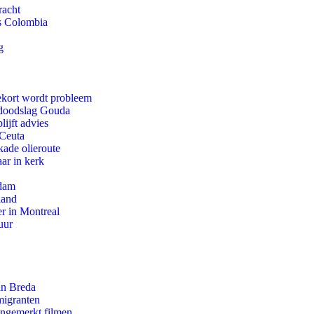
racht
ls Colombia
g
ekort wordt probleem
r doodslag Gouda
ijft advies
 Ceuta
kade olieroute
ar in kerk
rdam
land
r in Montreal
uur
an Breda
migranten
ongemerkt filmen