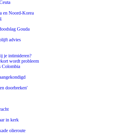
 Ceuta
na en Noord-Korea
g
r doodslag Gouda
ijft advies
ij je intimideren?
ekort wordt probleem
ls Colombia
g aangekondigd
pen doorbreken'
racht
ar in kerk
kade olieroute