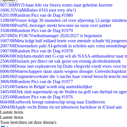
9
07:36
MIVD-baas lekt via Strava routes naar geheime kazerne
16
06:35
VrijMiBabes #316 (not very sfw!)
62
01:09
Random Pics van de Dag #1980
12
08/08
Vrouw krijgt 30 maanden cel voor afpersing 12-jarige misdiena
50
08/08
PostNL-bezorger steekt bewoner na ruzie over pakket
35
08/08
Random Pics van de Dag #1979
2
07/08
De FOK!Voetbalmanager 2026/2027 is begonnen
16
07/08
Meta krijgt half miljard boete voor mentale schade bij jongeren
20
07/08
Denemarken pakt AI-gebruik in scholen aan: extra mondeling
19
07/08
Random Pics van de Dag #1978
66
06/08
Onlyfans-model met G-cup wil als NASA-ambassadeur naar 
25
06/08
Huisarts per direct uit vak gezet om ernstig alcoholmisbruik
19
06/08
Drone met explosieven bij Duits vliegveld voedt vrees voor hy
60
06/08
Waterschappen slaan alarm wegens droogte: Gereedschapskist
24
06/08
Zorgmedewerkster die 's nachts haar vriend bezocht terecht on
38
06/08
Random Pics van de Dag #1977
21
05/08
Tanken in België wordt nóg aantrekkelijker
34
05/08
Dirk sluit supermarkt op de Wallen na golf van diefstal en agre
12
05/08
Random Pics van de Dag #1976
6
04/08
Kraftwerk brengt ruimteschip terug naar Eindhoven
20
04/08
Apple vecht Britse eis tot inbouwen backdoor in iCloud aan
Laatste items
Laatste items
Toon berichten uit deze thema's