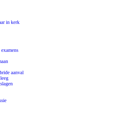
ar in kerk
e examens
maan
bride aanval
 leeg
tslagen
ssie