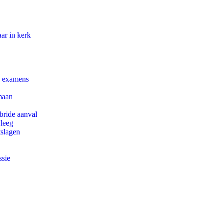
ar in kerk
e examens
maan
bride aanval
 leeg
tslagen
ssie