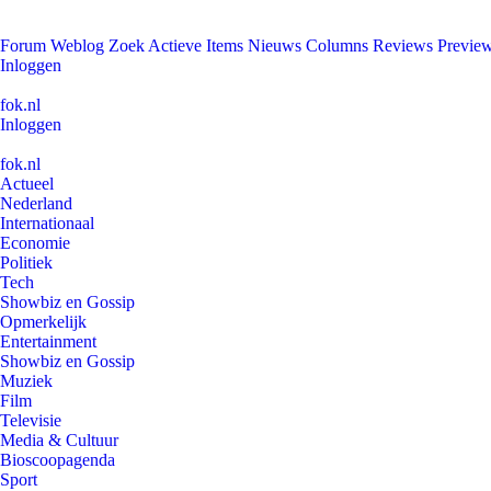
Forum
Weblog
Zoek
Actieve Items
Nieuws
Columns
Reviews
Previe
Inloggen
fok.nl
Inloggen
fok.nl
Actueel
Nederland
Internationaal
Economie
Politiek
Tech
Showbiz en Gossip
Opmerkelijk
Entertainment
Showbiz en Gossip
Muziek
Film
Televisie
Media & Cultuur
Bioscoopagenda
Sport