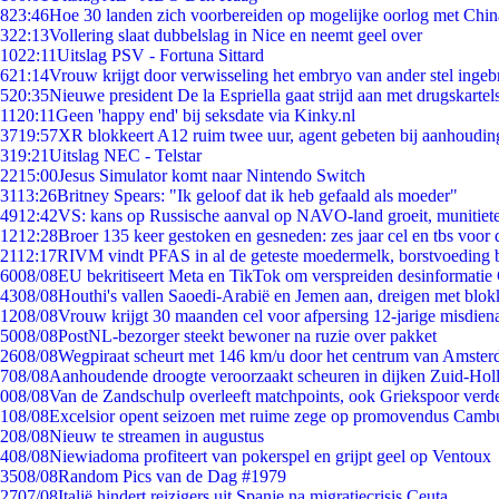
8
23:46
Hoe 30 landen zich voorbereiden op mogelijke oorlog met Chi
3
22:13
Vollering slaat dubbelslag in Nice en neemt geel over
10
22:11
Uitslag PSV - Fortuna Sittard
6
21:14
Vrouw krijgt door verwisseling het embryo van ander stel ingeb
5
20:35
Nieuwe president De la Espriella gaat strijd aan met drugskarte
11
20:11
Geen 'happy end' bij seksdate via Kinky.nl
37
19:57
XR blokkeert A12 ruim twee uur, agent gebeten bij aanhoudin
3
19:21
Uitslag NEC - Telstar
22
15:00
Jesus Simulator komt naar Nintendo Switch
31
13:26
Britney Spears: "Ik geloof dat ik heb gefaald als moeder"
49
12:42
VS: kans op Russische aanval op NAVO-land groeit, munitiet
12
12:28
Broer 135 keer gestoken en gesneden: zes jaar cel en tbs voo
21
12:17
RIVM vindt PFAS in al de geteste moedermelk, borstvoeding bl
60
08/08
EU bekritiseert Meta en TikTok om verspreiden desinformatie
43
08/08
Houthi's vallen Saoedi-Arabië en Jemen aan, dreigen met blok
12
08/08
Vrouw krijgt 30 maanden cel voor afpersing 12-jarige misdiena
50
08/08
PostNL-bezorger steekt bewoner na ruzie over pakket
26
08/08
Wegpiraat scheurt met 146 km/u door het centrum van Amste
7
08/08
Aanhoudende droogte veroorzaakt scheuren in dijken Zuid-Hol
0
08/08
Van de Zandschulp overleeft matchpoints, ook Griekspoor verde
1
08/08
Excelsior opent seizoen met ruime zege op promovendus Camb
2
08/08
Nieuw te streamen in augustus
4
08/08
Niewiadoma profiteert van pokerspel en grijpt geel op Ventoux
35
08/08
Random Pics van de Dag #1979
27
07/08
Italië hindert reizigers uit Spanje na migratiecrisis Ceuta