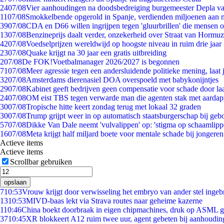
24
07/08
Vier aanhoudingen na doodsbedreiging burgemeester Depla v
11
07/08
Smokkelbende opgerold in Spanje, verdienden miljoenen aan 
39
07/08
CDA en D66 willen ingrijpen tegen 'gluurbrillen' die mensen 
13
07/08
Benzineprijs daalt verder, onzekerheid over Straat van Hormuz 
42
07/08
Voedselprijzen wereldwijd op hoogste niveau in ruim drie jaar
23
07/08
Quake krijgt na 30 jaar een gratis uitbreiding
2
07/08
De FOK!Voetbalmanager 2026/2027 is begonnen
71
07/08
Meer agressie tegen een andersluidende politieke mening, laat j
32
07/08
Amsterdams dierenasiel DOA overspoeld met babykonijntjes
29
07/08
Kabinet geeft bedrijven geen compensatie voor schade door la
24
07/08
OM eist TBS tegen verwarde man die agenten stak met aardap
30
07/08
Tropische hitte keert zondag terug met lokaal 32 graden
30
07/08
Trump grijpt weer in op automatisch staatsburgerschap bij geb
57
07/08
Dikke Van Dale neemt 'vulvalippen' op: 'stigma op schaamlip
16
07/08
Meta krijgt half miljard boete voor mentale schade bij jongeren
Actieve items
Actieve items
Scrollbar gebruiken
opslaan
7
10:53
Vrouw krijgt door verwisseling het embryo van ander stel ingeb
13
10:53
MIVD-baas lekt via Strava routes naar geheime kazerne
1
10:46
China boekt doorbraak in eigen chipmachines, druk op ASML g
37
10:45
XR blokkeert A12 ruim twee uur, agent gebeten bij aanhoudin