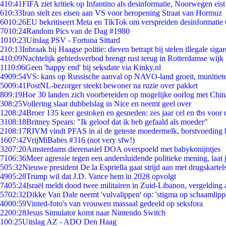
4
10:41
FIFA ziet kritiek op Infantino als desinformatie, Noorwegen eist 
6
10:33
Iran stelt zes eisen aan VS voor heropening Straat van Hormuz
60
10:26
EU bekritiseert Meta en TikTok om verspreiden desinformatie
70
10:24
Random Pics van de Dag #1980
10
10:23
Uitslag PSV - Fortuna Sittard
2
10:13
Inbraak bij Haagse politie: dieven betrapt bij stelen illegale sigar
4
10:09
Nachtelijk gebiedsverbod brengt rust terug in Rotterdamse wijk
11
10:06
Geen 'happy end' bij seksdate via Kinky.nl
49
09:54
VS: kans op Russische aanval op NAVO-land groeit, munitiet
50
09:41
PostNL-bezorger steekt bewoner na ruzie over pakket
8
09:19
Hoe 30 landen zich voorbereiden op mogelijke oorlog met Chi
3
08:25
Vollering slaat dubbelslag in Nice en neemt geel over
12
08:24
Broer 135 keer gestoken en gesneden: zes jaar cel en tbs voo
31
08:18
Britney Spears: "Ik geloof dat ik heb gefaald als moeder"
21
08:17
RIVM vindt PFAS in al de geteste moedermelk, borstvoeding bl
16
07:42
VrijMiBabes #316 (not very sfw!)
32
07:20
Amsterdams dierenasiel DOA overspoeld met babykonijntjes
71
06:36
Meer agressie tegen een andersluidende politieke mening, laat j
5
05:32
Nieuwe president De la Espriella gaat strijd aan met drugskarte
49
05:28
Trump wil dat J.D. Vance hem in 2028 opvolgt
74
05:24
Israël meldt dood twee militairen in Zuid-Libanon, vergeldin
57
02:32
Dikke Van Dale neemt 'vulvalippen' op: 'stigma op schaamlip
40
00:59
Vinted-foto's van vrouwen massaal gedeeld op seksfora
22
00:28
Jesus Simulator komt naar Nintendo Switch
1
00:25
Uitslag AZ - ADO Den Haag