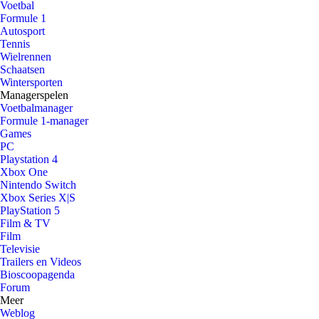
Voetbal
Formule 1
Autosport
Tennis
Wielrennen
Schaatsen
Wintersporten
Managerspelen
Voetbalmanager
Formule 1-manager
Games
PC
Playstation 4
Xbox One
Nintendo Switch
Xbox Series X|S
PlayStation 5
Film & TV
Film
Televisie
Trailers en Videos
Bioscoopagenda
Forum
Meer
Weblog