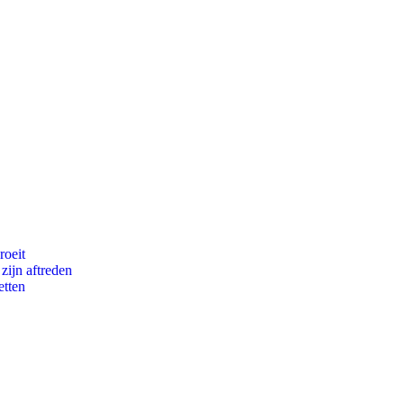
roeit
zijn aftreden
etten