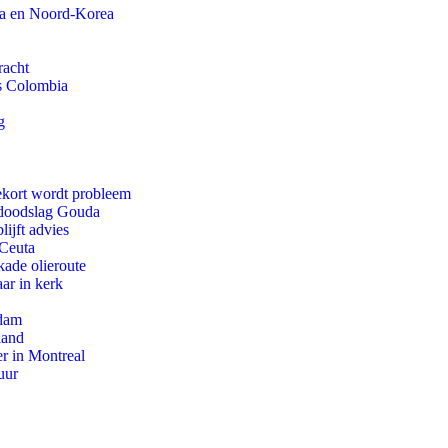
na en Noord-Korea
racht
ls Colombia
g
ekort wordt probleem
r doodslag Gouda
ijft advies
 Ceuta
kade olieroute
ar in kerk
rdam
land
r in Montreal
uur