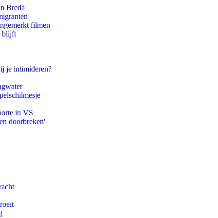
an Breda
migranten
ongemerkt filmen
blijft
ij je intimideren?
agwater
pelschilmesje
oorte in VS
pen doorbreken'
racht
roeit
g