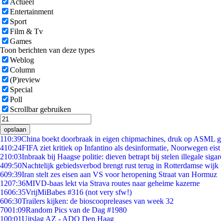
Actueel
Entertainment
Sport
Film & Tv
Games
Toon berichten van deze types
Weblog
Column
(P)review
Special
Poll
Scrollbar gebruiken
opslaan
1
10:39
China boekt doorbraak in eigen chipmachines, druk op ASML g
4
10:24
FIFA ziet kritiek op Infantino als desinformatie, Noorwegen eist 
2
10:03
Inbraak bij Haagse politie: dieven betrapt bij stelen illegale sigar
4
09:50
Nachtelijk gebiedsverbod brengt rust terug in Rotterdamse wijk
6
09:39
Iran stelt zes eisen aan VS voor heropening Straat van Hormuz
12
07:36
MIVD-baas lekt via Strava routes naar geheime kazerne
16
06:35
VrijMiBabes #316 (not very sfw!)
6
06:30
Trailers kijken: de bioscoopreleases van week 32
70
01:09
Random Pics van de Dag #1980
1
00:01
Uitslag AZ - ADO Den Haag