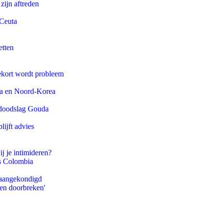
zijn aftreden
 Ceuta
etten
ekort wordt probleem
na en Noord-Korea
r doodslag Gouda
ijft advies
ij je intimideren?
ls Colombia
g aangekondigd
pen doorbreken'