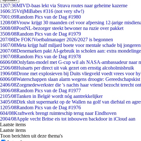
12
07:36
MIVD-baas lekt via Strava routes naar geheime kazerne
16
06:35
VrijMiBabes #316 (not very sfw!)
70
01:09
Random Pics van de Dag #1980
12
08/08
Vrouw krijgt 30 maanden cel voor afpersing 12-jarige misdiena
50
08/08
PostNL-bezorger steekt bewoner na ruzie over pakket
35
08/08
Random Pics van de Dag #1979
2
07/08
De FOK!Voetbalmanager 2026/2027 is begonnen
16
07/08
Meta krijgt half miljard boete voor mentale schade bij jongeren
20
07/08
Denemarken pakt AI-gebruik in scholen aan: extra mondeling
19
07/08
Random Pics van de Dag #1978
66
06/08
Onlyfans-model met G-cup wil als NASA-ambassadeur naar 
25
06/08
Huisarts per direct uit vak gezet om ernstig alcoholmisbruik
19
06/08
Drone met explosieven bij Duits vliegveld voedt vrees voor hy
60
06/08
Waterschappen slaan alarm wegens droogte: Gereedschapskist
24
06/08
Zorgmedewerkster die 's nachts haar vriend bezocht terecht on
38
06/08
Random Pics van de Dag #1977
21
05/08
Tanken in België wordt nóg aantrekkelijker
34
05/08
Dirk sluit supermarkt op de Wallen na golf van diefstal en agre
12
05/08
Random Pics van de Dag #1976
6
04/08
Kraftwerk brengt ruimteschip terug naar Eindhoven
20
04/08
Apple vecht Britse eis tot inbouwen backdoor in iCloud aan
Laatste items
Laatste items
Toon berichten uit deze thema's