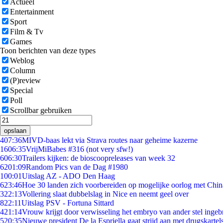
Actueel
Entertainment
Sport
Film & Tv
Games
Toon berichten van deze types
Weblog
Column
(P)review
Special
Poll
Scrollbar gebruiken
opslaan
4
07:36
MIVD-baas lekt via Strava routes naar geheime kazerne
16
06:35
VrijMiBabes #316 (not very sfw!)
6
06:30
Trailers kijken: de bioscoopreleases van week 32
62
01:09
Random Pics van de Dag #1980
1
00:01
Uitslag AZ - ADO Den Haag
6
23:46
Hoe 30 landen zich voorbereiden op mogelijke oorlog met Chi
3
22:13
Vollering slaat dubbelslag in Nice en neemt geel over
8
22:11
Uitslag PSV - Fortuna Sittard
4
21:14
Vrouw krijgt door verwisseling het embryo van ander stel ingeb
5
20:35
Nieuwe president De la Espriella gaat strijd aan met drugskarte