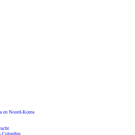
na en Noord-Korea
racht
ls Colombia