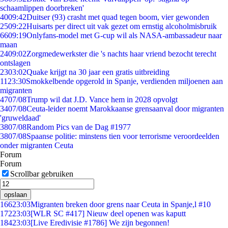
schaamlippen doorbreken'
40
09:42
Duitser (93) crasht met quad tegen boom, vier gewonden
25
09:22
Huisarts per direct uit vak gezet om ernstig alcoholmisbruik
66
09:19
Onlyfans-model met G-cup wil als NASA-ambassadeur naar
maan
24
09:02
Zorgmedewerkster die 's nachts haar vriend bezocht terecht
ontslagen
23
03:02
Quake krijgt na 30 jaar een gratis uitbreiding
11
23:30
Smokkelbende opgerold in Spanje, verdienden miljoenen aan
migranten
47
07/08
Trump wil dat J.D. Vance hem in 2028 opvolgt
34
07/08
Ceuta-leider noemt Marokkaanse grensaanval door migranten
'gruweldaad'
38
07/08
Random Pics van de Dag #1977
38
07/08
Spaanse politie: minstens tien voor terrorisme veroordeelden
onder migranten Ceuta
Forum
Forum
Scrollbar gebruiken
opslaan
166
23:03
Migranten breken door grens naar Ceuta in Spanje,l #10
172
23:03
[WLR SC #417] Nieuw deel openen was kaputt
184
23:03
[Live Eredivisie #1786] We zijn begonnen!