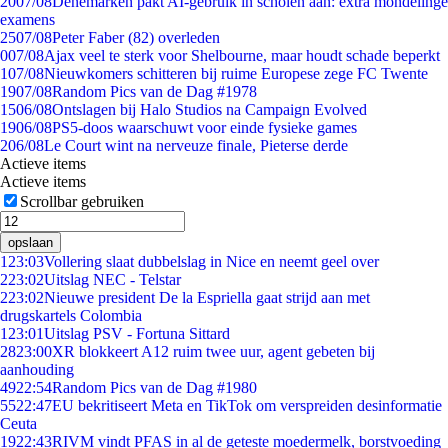
20
07/08
Denemarken pakt AI-gebruik in scholen aan: extra mondelinge
examens
25
07/08
Peter Faber (82) overleden
0
07/08
Ajax veel te sterk voor Shelbourne, maar houdt schade beperkt
1
07/08
Nieuwkomers schitteren bij ruime Europese zege FC Twente
19
07/08
Random Pics van de Dag #1978
15
06/08
Ontslagen bij Halo Studios na Campaign Evolved
19
06/08
PS5-doos waarschuwt voor einde fysieke games
2
06/08
Le Court wint na nerveuze finale, Pieterse derde
Actieve items
Actieve items
Scrollbar gebruiken
opslaan
1
23:03
Vollering slaat dubbelslag in Nice en neemt geel over
2
23:02
Uitslag NEC - Telstar
2
23:02
Nieuwe president De la Espriella gaat strijd aan met
drugskartels Colombia
1
23:01
Uitslag PSV - Fortuna Sittard
28
23:00
XR blokkeert A12 ruim twee uur, agent gebeten bij
aanhouding
49
22:54
Random Pics van de Dag #1980
55
22:47
EU bekritiseert Meta en TikTok om verspreiden desinformatie
Ceuta
19
22:43
RIVM vindt PFAS in al de geteste moedermelk, borstvoeding