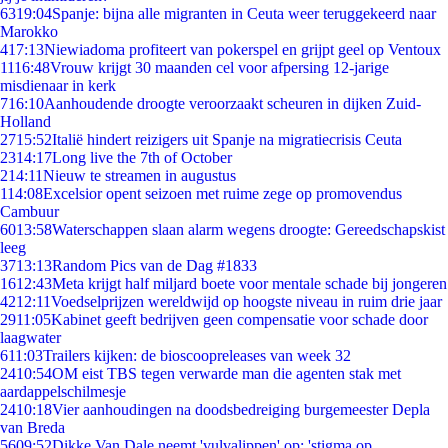
63
19:04
Spanje: bijna alle migranten in Ceuta weer teruggekeerd naar
Marokko
4
17:13
Niewiadoma profiteert van pokerspel en grijpt geel op Ventoux
11
16:48
Vrouw krijgt 30 maanden cel voor afpersing 12-jarige
misdienaar in kerk
7
16:10
Aanhoudende droogte veroorzaakt scheuren in dijken Zuid-
Holland
27
15:52
Italië hindert reizigers uit Spanje na migratiecrisis Ceuta
23
14:17
Long live the 7th of October
2
14:11
Nieuw te streamen in augustus
1
14:08
Excelsior opent seizoen met ruime zege op promovendus
Cambuur
60
13:58
Waterschappen slaan alarm wegens droogte: Gereedschapskist
leeg
37
13:13
Random Pics van de Dag #1833
16
12:43
Meta krijgt half miljard boete voor mentale schade bij jongeren
42
12:11
Voedselprijzen wereldwijd op hoogste niveau in ruim drie jaar
29
11:05
Kabinet geeft bedrijven geen compensatie voor schade door
laagwater
6
11:03
Trailers kijken: de bioscoopreleases van week 32
24
10:54
OM eist TBS tegen verwarde man die agenten stak met
aardappelschilmesje
24
10:18
Vier aanhoudingen na doodsbedreiging burgemeester Depla
van Breda
56
09:52
Dikke Van Dale neemt 'vulvalippen' op: 'stigma op