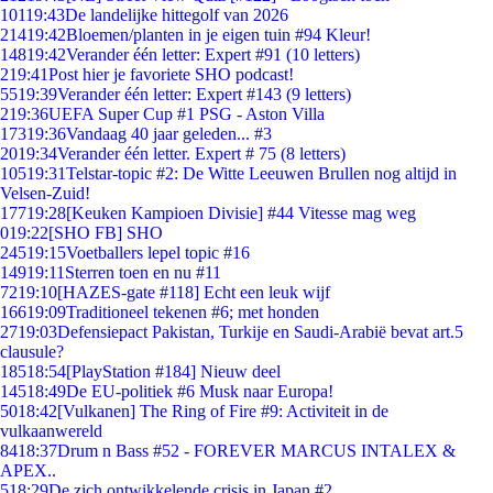
101
19:43
De landelijke hittegolf van 2026
214
19:42
Bloemen/planten in je eigen tuin #94 Kleur!
148
19:42
Verander één letter: Expert #91 (10 letters)
2
19:41
Post hier je favoriete SHO podcast!
55
19:39
Verander één letter: Expert #143 (9 letters)
2
19:36
UEFA Super Cup #1 PSG - Aston Villa
173
19:36
Vandaag 40 jaar geleden... #3
20
19:34
Verander één letter. Expert # 75 (8 letters)
105
19:31
Telstar-topic #2: De Witte Leeuwen Brullen nog altijd in
Velsen-Zuid!
177
19:28
[Keuken Kampioen Divisie] #44 Vitesse mag weg
0
19:22
[SHO FB] SHO
245
19:15
Voetballers lepel topic #16
149
19:11
Sterren toen en nu #11
72
19:10
[HAZES-gate #118] Echt een leuk wijf
166
19:09
Traditioneel tekenen #6; met honden
27
19:03
Defensiepact Pakistan, Turkije en Saudi-Arabië bevat art.5
clausule?
185
18:54
[PlayStation #184] Nieuw deel
145
18:49
De EU-politiek #6 Musk naar Europa!
50
18:42
[Vulkanen] The Ring of Fire #9: Activiteit in de
vulkaanwereld
84
18:37
Drum n Bass #52 - FOREVER MARCUS INTALEX &
APEX..
5
18:29
De zich ontwikkelende crisis in Japan #2