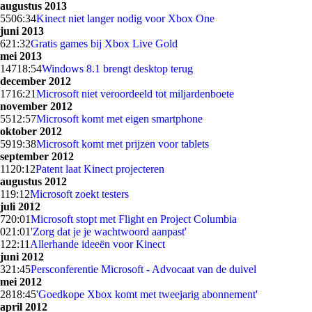
augustus 2013
55
06:34
Kinect niet langer nodig voor Xbox One
juni 2013
6
21:32
Gratis games bij Xbox Live Gold
mei 2013
147
18:54
Windows 8.1 brengt desktop terug
december 2012
17
16:21
Microsoft niet veroordeeld tot miljardenboete
november 2012
55
12:57
Microsoft komt met eigen smartphone
oktober 2012
59
19:38
Microsoft komt met prijzen voor tablets
september 2012
11
20:12
Patent laat Kinect projecteren
augustus 2012
1
19:12
Microsoft zoekt testers
juli 2012
7
20:01
Microsoft stopt met Flight en Project Columbia
0
21:01
'Zorg dat je je wachtwoord aanpast'
1
22:11
Allerhande ideeën voor Kinect
juni 2012
3
21:45
Persconferentie Microsoft - Advocaat van de duivel
mei 2012
28
18:45
'Goedkope Xbox komt met tweejarig abonnement'
april 2012