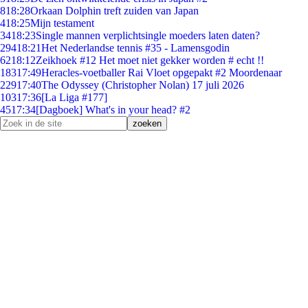
8
18:28
Orkaan Dolphin treft zuiden van Japan
4
18:25
Mijn testament
34
18:23
Single mannen verplichtsingle moeders laten daten?
294
18:21
Het Nederlandse tennis #35 - Lamensgodin
62
18:12
Zeikhoek #12 Het moet niet gekker worden # echt !!
183
17:49
Heracles-voetballer Rai Vloet opgepakt #2 Moordenaar
229
17:40
The Odyssey (Christopher Nolan) 17 juli 2026
103
17:36
[La Liga #177]
45
17:34
[Dagboek] What's in your head? #2