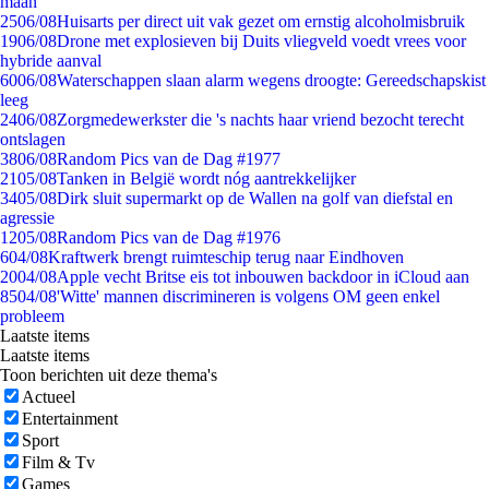
maan
25
06/08
Huisarts per direct uit vak gezet om ernstig alcoholmisbruik
19
06/08
Drone met explosieven bij Duits vliegveld voedt vrees voor
hybride aanval
60
06/08
Waterschappen slaan alarm wegens droogte: Gereedschapskist
leeg
24
06/08
Zorgmedewerkster die 's nachts haar vriend bezocht terecht
ontslagen
38
06/08
Random Pics van de Dag #1977
21
05/08
Tanken in België wordt nóg aantrekkelijker
34
05/08
Dirk sluit supermarkt op de Wallen na golf van diefstal en
agressie
12
05/08
Random Pics van de Dag #1976
6
04/08
Kraftwerk brengt ruimteschip terug naar Eindhoven
20
04/08
Apple vecht Britse eis tot inbouwen backdoor in iCloud aan
85
04/08
'Witte' mannen discrimineren is volgens OM geen enkel
probleem
Laatste items
Laatste items
Toon berichten uit deze thema's
Actueel
Entertainment
Sport
Film & Tv
Games