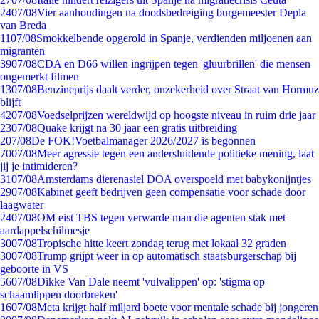
24
07/08
Vier aanhoudingen na doodsbedreiging burgemeester Depla
van Breda
11
07/08
Smokkelbende opgerold in Spanje, verdienden miljoenen aan
migranten
39
07/08
CDA en D66 willen ingrijpen tegen 'gluurbrillen' die mensen
ongemerkt filmen
13
07/08
Benzineprijs daalt verder, onzekerheid over Straat van Hormuz
blijft
42
07/08
Voedselprijzen wereldwijd op hoogste niveau in ruim drie jaar
23
07/08
Quake krijgt na 30 jaar een gratis uitbreiding
2
07/08
De FOK!Voetbalmanager 2026/2027 is begonnen
70
07/08
Meer agressie tegen een andersluidende politieke mening, laat
jij je intimideren?
31
07/08
Amsterdams dierenasiel DOA overspoeld met babykonijntjes
29
07/08
Kabinet geeft bedrijven geen compensatie voor schade door
laagwater
24
07/08
OM eist TBS tegen verwarde man die agenten stak met
aardappelschilmesje
30
07/08
Tropische hitte keert zondag terug met lokaal 32 graden
30
07/08
Trump grijpt weer in op automatisch staatsburgerschap bij
geboorte in VS
56
07/08
Dikke Van Dale neemt 'vulvalippen' op: 'stigma op
schaamlippen doorbreken'
16
07/08
Meta krijgt half miljard boete voor mentale schade bij jongeren