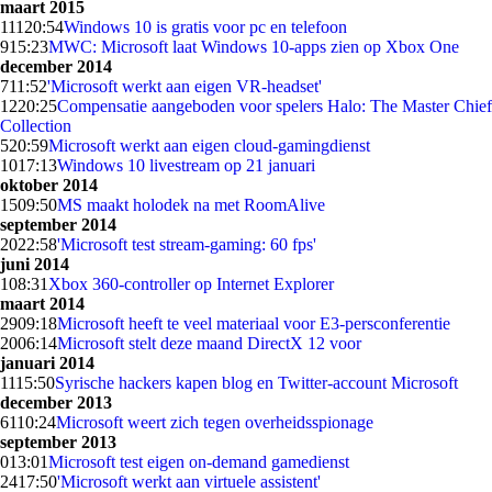
maart 2015
111
20:54
Windows 10 is gratis voor pc en telefoon
9
15:23
MWC: Microsoft laat Windows 10-apps zien op Xbox One
december 2014
7
11:52
'Microsoft werkt aan eigen VR-headset'
12
20:25
Compensatie aangeboden voor spelers Halo: The Master Chief
Collection
5
20:59
Microsoft werkt aan eigen cloud-gamingdienst
10
17:13
Windows 10 livestream op 21 januari
oktober 2014
15
09:50
MS maakt holodek na met RoomAlive
september 2014
20
22:58
'Microsoft test stream-gaming: 60 fps'
juni 2014
1
08:31
Xbox 360-controller op Internet Explorer
maart 2014
29
09:18
Microsoft heeft te veel materiaal voor E3-persconferentie
20
06:14
Microsoft stelt deze maand DirectX 12 voor
januari 2014
11
15:50
Syrische hackers kapen blog en Twitter-account Microsoft
december 2013
61
10:24
Microsoft weert zich tegen overheidsspionage
september 2013
0
13:01
Microsoft test eigen on-demand gamedienst
24
17:50
'Microsoft werkt aan virtuele assistent'