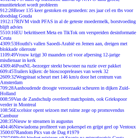
munitietekort wordt probleem
9
12:28
Broer 135 keer gestoken en gesneden: zes jaar cel en tbs voor
doodslag Gouda
19
12:17
RIVM vindt PFAS in al de geteste moedermelk, borstvoeding
blijft advies
55
10:16
EU bekritiseert Meta en TikTok om verspreiden desinformatie
Ceuta
43
09:53
Houthi's vallen Saoedi-Arabië en Jemen aan, dreigen met
blokkade olieroute
11
09:49
Vrouw krijgt 30 maanden cel voor afpersing 12-jarige
misdienaar in kerk
43
09:46
PostNL-bezorger steekt bewoner na ruzie over pakket
6
09:45
Trailers kijken: de bioscoopreleases van week 32
26
09:32
Wegpiraat scheurt met 146 km/u door het centrum van
Amsterdam
7
09:28
Aanhoudende droogte veroorzaakt scheuren in dijken Zuid-
Holland
0
08:59
Van de Zandschulp overleeft matchpoints, ook Griekspoor
verder in Montreal
1
08:56
Excelsior opent seizoen met ruime zege op promovendus
Cambuur
2
08:35
Nieuw te streamen in augustus
4
04:46
Niewiadoma profiteert van pokerspel en grijpt geel op Ventoux
35
00:07
Random Pics van de Dag #1979
27
07/08
Italië hindert reizigers uit Spanje na migratiecrisis Ceuta