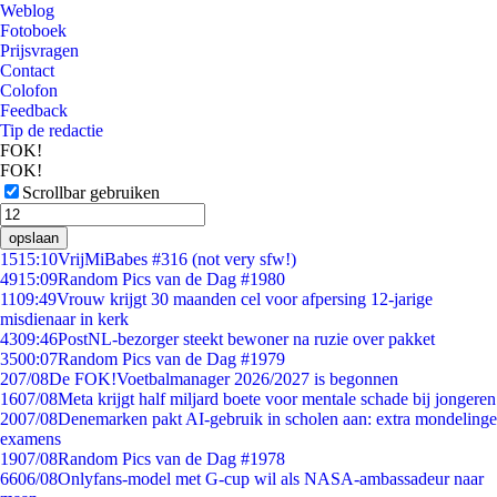
Weblog
Fotoboek
Prijsvragen
Contact
Colofon
Feedback
Tip de redactie
FOK!
FOK!
Scrollbar gebruiken
opslaan
15
15:10
VrijMiBabes #316 (not very sfw!)
49
15:09
Random Pics van de Dag #1980
11
09:49
Vrouw krijgt 30 maanden cel voor afpersing 12-jarige
misdienaar in kerk
43
09:46
PostNL-bezorger steekt bewoner na ruzie over pakket
35
00:07
Random Pics van de Dag #1979
2
07/08
De FOK!Voetbalmanager 2026/2027 is begonnen
16
07/08
Meta krijgt half miljard boete voor mentale schade bij jongeren
20
07/08
Denemarken pakt AI-gebruik in scholen aan: extra mondelinge
examens
19
07/08
Random Pics van de Dag #1978
66
06/08
Onlyfans-model met G-cup wil als NASA-ambassadeur naar