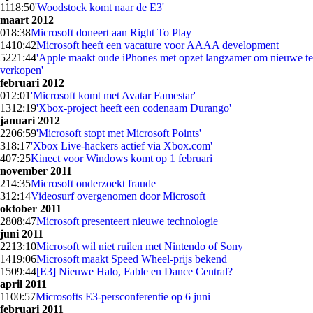
11
18:50
'Woodstock komt naar de E3'
maart 2012
0
18:38
Microsoft doneert aan Right To Play
14
10:42
Microsoft heeft een vacature voor AAAA development
52
21:44
'Apple maakt oude iPhones met opzet langzamer om nieuwe te
verkopen'
februari 2012
0
12:01
'Microsoft komt met Avatar Famestar'
13
12:19
'Xbox-project heeft een codenaam Durango'
januari 2012
22
06:59
'Microsoft stopt met Microsoft Points'
3
18:17
'Xbox Live-hackers actief via Xbox.com'
4
07:25
Kinect voor Windows komt op 1 februari
november 2011
2
14:35
Microsoft onderzoekt fraude
3
12:14
Videosurf overgenomen door Microsoft
oktober 2011
28
08:47
Microsoft presenteert nieuwe technologie
juni 2011
22
13:10
Microsoft wil niet ruilen met Nintendo of Sony
14
19:06
Microsoft maakt Speed Wheel-prijs bekend
15
09:44
[E3] Nieuwe Halo, Fable en Dance Central?
april 2011
11
00:57
Microsofts E3-persconferentie op 6 juni
februari 2011