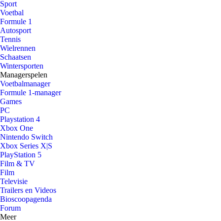
Sport
Voetbal
Formule 1
Autosport
Tennis
Wielrennen
Schaatsen
Wintersporten
Managerspelen
Voetbalmanager
Formule 1-manager
Games
PC
Playstation 4
Xbox One
Nintendo Switch
Xbox Series X|S
PlayStation 5
Film & TV
Film
Televisie
Trailers en Videos
Bioscoopagenda
Forum
Meer