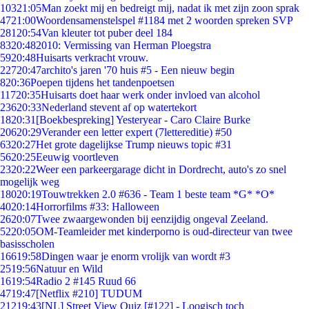
103
21:05
Man zoekt mij en bedreigt mij, nadat ik met zijn zoon sprak
47
21:00
Woordensamenstelspel #1184 met 2 woorden spreken SVP
281
20:54
Van kleuter tot puber deel 184
83
20:48
2010: Vermissing van Herman Ploegstra
59
20:48
Huisarts verkracht vrouw.
227
20:47
archito's jaren '70 huis #5 - Een nieuw begin
8
20:36
Poepen tijdens het tandenpoetsen
117
20:35
Huisarts doet haar werk onder invloed van alcohol
236
20:33
Nederland stevent af op watertekort
18
20:31
[Boekbespreking] Yesteryear - Caro Claire Burke
206
20:29
Verander een letter expert (7lettereditie) #50
63
20:27
Het grote dagelijkse Trump nieuws topic #31
56
20:25
Eeuwig voortleven
23
20:22
Weer een parkeergarage dicht in Dordrecht, auto's zo snel
mogelijk weg
180
20:19
Touwtrekken 2.0 #636 - Team 1 beste team *G* *O*
40
20:14
Horrorfilms #33: Halloween
26
20:07
Twee zwaargewonden bij eenzijdig ongeval Zeeland.
52
20:05
OM-Teamleider met kinderporno is oud-directeur van twee
basisscholen
166
19:58
Dingen waar je enorm vrolijk van wordt #3
25
19:56
Natuur en Wild
16
19:54
Radio 2 #145 Ruud 66
47
19:47
[Netflix #210] TUDUM
212
19:43
[NL] Street View Quiz [#122] - Loogisch toch