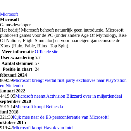
Microsoft
Microsoft
Game-developer
Het bedrijf Microsoft behoeft natuurlijk geen introductie. Microsoft
publiceert games voor de PC (onder andere Age Of Mythology, Rise
Of Nations, Flight Simulator) en voor haar eigen gameconsole de
Xbox (Halo, Fable, Blinx, Top Spin).
Meer informatie
Officiele site
User-waardering
5.7
Aantal stemmen
57
Positie in chart
24
februari 2024
8
09:59
Microsoft brengt viertal first-party exclusives naar PlayStation
en Nintendo
januari 2022
44
15:05
Microsoft neemt Activision Blizzard over in miljardendeal
september 2020
59
15:14
Microsoft koopt Bethesda
juni 2018
3
21:30
Kijk mee naar de E3-persconferentie van Microsoft!
oktober 2015
9
19:42
Microsoft koopt Havok van Intel