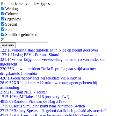
Toon berichten van deze types
Weblog
Column
(P)review
Special
Poll
Scrollbar gebruiken
opslaan
1
22:13
Vollering slaat dubbelslag in Nice en neemt geel over
1
22:11
Uitslag PSV - Fortuna Sittard
3
21:14
Vrouw krijgt door verwisseling het embryo van ander stel
ingebracht
2
20:35
Nieuwe president De la Espriella gaat strijd aan met
drugskartels Colombia
4
20:11
Geen 'happy end' bij seksdate via Kinky.nl
28
19:57
XR blokkeert A12 ruim twee uur, agent gebeten bij
aanhouding
2
19:21
Uitslag NEC - Telstar
15
15:10
VrijMiBabes #316 (not very sfw!)
49
15:09
Random Pics van de Dag #1980
17
15:00
Jesus Simulator komt naar Nintendo Switch
27
13:26
Britney Spears: "Ik geloof dat ik heb gefaald als moeder"
45
12:42
VS: kans op Russische aanval op NAVO-land groeit,