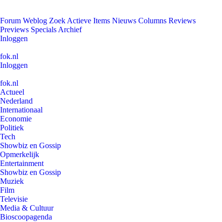
Forum
Weblog
Zoek
Actieve Items
Nieuws
Columns
Reviews
Previews
Specials
Archief
Inloggen
fok.nl
Inloggen
fok.nl
Actueel
Nederland
Internationaal
Economie
Politiek
Tech
Showbiz en Gossip
Opmerkelijk
Entertainment
Showbiz en Gossip
Muziek
Film
Televisie
Media & Cultuur
Bioscoopagenda