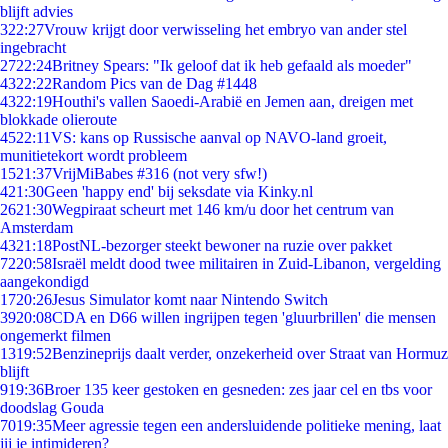
blijft advies
3
22:27
Vrouw krijgt door verwisseling het embryo van ander stel
ingebracht
27
22:24
Britney Spears: "Ik geloof dat ik heb gefaald als moeder"
43
22:22
Random Pics van de Dag #1448
43
22:19
Houthi's vallen Saoedi-Arabië en Jemen aan, dreigen met
blokkade olieroute
45
22:11
VS: kans op Russische aanval op NAVO-land groeit,
munitietekort wordt probleem
15
21:37
VrijMiBabes #316 (not very sfw!)
4
21:30
Geen 'happy end' bij seksdate via Kinky.nl
26
21:30
Wegpiraat scheurt met 146 km/u door het centrum van
Amsterdam
43
21:18
PostNL-bezorger steekt bewoner na ruzie over pakket
72
20:58
Israël meldt dood twee militairen in Zuid-Libanon, vergelding
aangekondigd
17
20:26
Jesus Simulator komt naar Nintendo Switch
39
20:08
CDA en D66 willen ingrijpen tegen 'gluurbrillen' die mensen
ongemerkt filmen
13
19:52
Benzineprijs daalt verder, onzekerheid over Straat van Hormuz
blijft
9
19:36
Broer 135 keer gestoken en gesneden: zes jaar cel en tbs voor
doodslag Gouda
70
19:35
Meer agressie tegen een andersluidende politieke mening, laat
jij je intimideren?