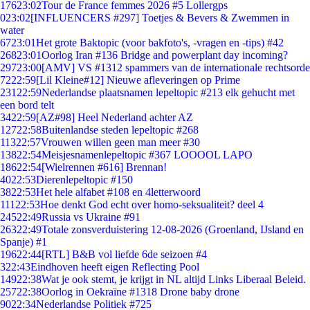
176
23:02
Tour de France femmes 2026 #5 Lollergps
0
23:02
[INFLUENCERS #297] Toetjes & Bevers & Zwemmen in
water
67
23:01
Het grote Baktopic (voor bakfoto's, -vragen en -tips) #42
268
23:01
Oorlog Iran #136 Bridge and powerplant day incoming?
297
23:00
[AMV] VS #1312 spammers van de internationale rechtsorde
72
22:59
[Lil Kleine#12] Nieuwe afleveringen op Prime
231
22:59
Nederlandse plaatsnamen lepeltopic #213 elk gehucht met
een bord telt
34
22:59
[AZ#98] Heel Nederland achter AZ
127
22:58
Buitenlandse steden lepeltopic #268
113
22:57
Vrouwen willen geen man meer #30
138
22:54
Meisjesnamenlepeltopic #367 LOOOOL LAPO
186
22:54
[Wielrennen #616] Brennan!
40
22:53
Dierenlepeltopic #150
38
22:53
Het hele alfabet #108 en 4letterwoord
111
22:53
Hoe denkt God echt over homo-seksualiteit? deel 4
245
22:49
Russia vs Ukraine #91
263
22:49
Totale zonsverduistering 12-08-2026 (Groenland, IJsland en
Spanje) #1
196
22:44
[RTL] B&B vol liefde 6de seizoen #4
3
22:43
Eindhoven heeft eigen Reflecting Pool
149
22:38
Wat je ook stemt, je krijgt in NL altijd Links Liberaal Beleid.
257
22:38
Oorlog in Oekraïne #1318 Drone baby drone
90
22:34
Nederlandse Politiek #725