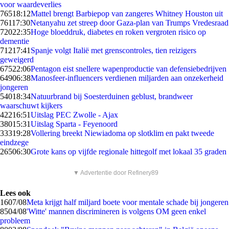
voor waardeverlies
765
18:12
Mattel brengt Barbiepop van zangeres Whitney Houston uit
761
17:30
Netanyahu zet streep door Gaza-plan van Trumps Vredesraad
720
22:35
Hoge bloeddruk, diabetes en roken vergroten risico op
dementie
712
17:41
Spanje volgt Italië met grenscontroles, tien reizigers
geweigerd
675
22:06
Pentagon eist snellere wapenproductie van defensiebedrijven
649
06:38
Manosfeer-influencers verdienen miljarden aan onzekerheid
jongeren
540
18:34
Natuurbrand bij Soesterduinen geblust, brandweer
waarschuwt kijkers
422
16:51
Uitslag PEC Zwolle - Ajax
380
15:31
Uitslag Sparta - Feyenoord
333
19:28
Vollering breekt Niewiadoma op slotklim en pakt tweede
eindzege
265
06:30
Grote kans op vijfde regionale hittegolf met lokaal 35 graden
▼ Advertentie door Refinery89
Lees ook
16
07/08
Meta krijgt half miljard boete voor mentale schade bij jongeren
85
04/08
'Witte' mannen discrimineren is volgens OM geen enkel
probleem