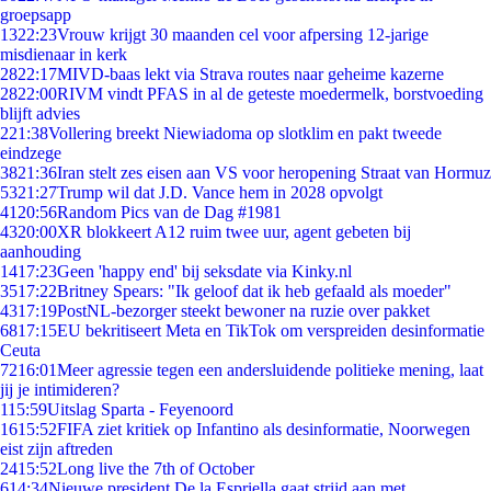
groepsapp
13
22:23
Vrouw krijgt 30 maanden cel voor afpersing 12-jarige
misdienaar in kerk
28
22:17
MIVD-baas lekt via Strava routes naar geheime kazerne
28
22:00
RIVM vindt PFAS in al de geteste moedermelk, borstvoeding
blijft advies
2
21:38
Vollering breekt Niewiadoma op slotklim en pakt tweede
eindzege
38
21:36
Iran stelt zes eisen aan VS voor heropening Straat van Hormuz
53
21:27
Trump wil dat J.D. Vance hem in 2028 opvolgt
41
20:56
Random Pics van de Dag #1981
43
20:00
XR blokkeert A12 ruim twee uur, agent gebeten bij
aanhouding
14
17:23
Geen 'happy end' bij seksdate via Kinky.nl
35
17:22
Britney Spears: "Ik geloof dat ik heb gefaald als moeder"
43
17:19
PostNL-bezorger steekt bewoner na ruzie over pakket
68
17:15
EU bekritiseert Meta en TikTok om verspreiden desinformatie
Ceuta
72
16:01
Meer agressie tegen een andersluidende politieke mening, laat
jij je intimideren?
1
15:59
Uitslag Sparta - Feyenoord
16
15:52
FIFA ziet kritiek op Infantino als desinformatie, Noorwegen
eist zijn aftreden
24
15:52
Long live the 7th of October
6
14:34
Nieuwe president De la Espriella gaat strijd aan met