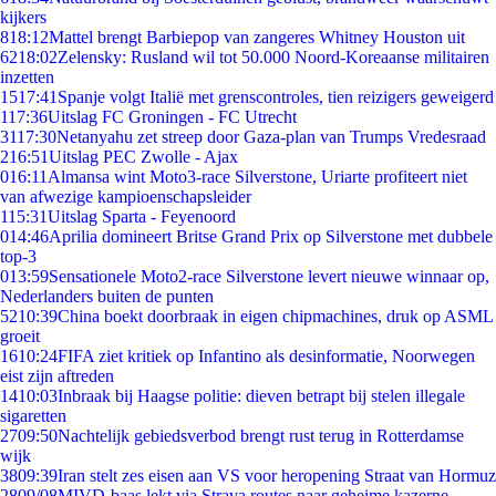
kijkers
8
18:12
Mattel brengt Barbiepop van zangeres Whitney Houston uit
62
18:02
Zelensky: Rusland wil tot 50.000 Noord-Koreaanse militairen
inzetten
15
17:41
Spanje volgt Italië met grenscontroles, tien reizigers geweigerd
1
17:36
Uitslag FC Groningen - FC Utrecht
31
17:30
Netanyahu zet streep door Gaza-plan van Trumps Vredesraad
2
16:51
Uitslag PEC Zwolle - Ajax
0
16:11
Almansa wint Moto3-race Silverstone, Uriarte profiteert niet
van afwezige kampioenschapsleider
1
15:31
Uitslag Sparta - Feyenoord
0
14:46
Aprilia domineert Britse Grand Prix op Silverstone met dubbele
top-3
0
13:59
Sensationele Moto2-race Silverstone levert nieuwe winnaar op,
Nederlanders buiten de punten
52
10:39
China boekt doorbraak in eigen chipmachines, druk op ASML
groeit
16
10:24
FIFA ziet kritiek op Infantino als desinformatie, Noorwegen
eist zijn aftreden
14
10:03
Inbraak bij Haagse politie: dieven betrapt bij stelen illegale
sigaretten
27
09:50
Nachtelijk gebiedsverbod brengt rust terug in Rotterdamse
wijk
38
09:39
Iran stelt zes eisen aan VS voor heropening Straat van Hormuz
28
09/08
MIVD-baas lekt via Strava routes naar geheime kazerne