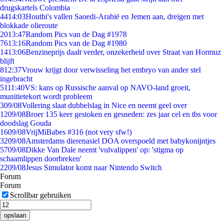
drugskartels Colombia
44
14:03
Houthi's vallen Saoedi-Arabië en Jemen aan, dreigen met
blokkade olieroute
20
13:47
Random Pics van de Dag #1978
76
13:16
Random Pics van de Dag #1980
14
13:06
Benzineprijs daalt verder, onzekerheid over Straat van Hormuz
blijft
8
12:37
Vrouw krijgt door verwisseling het embryo van ander stel
ingebracht
51
11:40
VS: kans op Russische aanval op NAVO-land groeit,
munitietekort wordt probleem
3
09/08
Vollering slaat dubbelslag in Nice en neemt geel over
12
09/08
Broer 135 keer gestoken en gesneden: zes jaar cel en tbs voor
doodslag Gouda
16
09/08
VrijMiBabes #316 (not very sfw!)
32
09/08
Amsterdams dierenasiel DOA overspoeld met babykonijntjes
57
09/08
Dikke Van Dale neemt 'vulvalippen' op: 'stigma op
schaamlippen doorbreken'
22
09/08
Jesus Simulator komt naar Nintendo Switch
Forum
Forum
Scrollbar gebruiken
opslaan