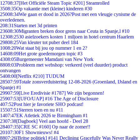
127
08:37
[Het Officiële Steam Topic #201] Steamrolled
35
08:35
Op vakantie met (kleine) kinderen #30
250
08:34
Wie gaan er dood in 2026?Post met een vleugje cynisme de
overledenen.
2
08:31
Starten met 3d printen
236
08:30
Migranten breken door grens naar Ceuta in Spanje,l #10
123
08:25
30 asielzoekers kosten 1 miljoen in hotel centrum Haarlem
298
08:25
Van kleuter tot puber deel 184
10
08:20
Wat staat bij jou op nummer 1 en 2?
146
08:09
Het grote goedemorgen topic #3
43
08:05
Burgemeester Mamdani van New York
88
08:03
Probleem met webshop: verkeerd (veel duurder) product
ontvangen
54
08:00
[Netflix #210] TUDUM
285
07:59
Totale zonsverduistering 12-08-2026 (Groenland, IJsland en
Spanje) #1
299
07:59
[Live Eredivisie #1787] We zijn begonnen!
259
07:53
[UFO/UAP] #16 The Age of Disclosure
4
07:52
Post hier je favoriete SHO podcast!
155
07:51
Sterren toen en nu #11
14
07:47
EK Atletiek 2026 te Birmingham #1
23
07:38
[Dagboek] Veel aan hoofd - Deel 28
284
07:35
[CRE SC #160] Op naar de zomer!!
201
07:30
F1 Shownieuws! #4
88
07:26
[Britse politiek] #141 Declining Gracefully Was Never Really