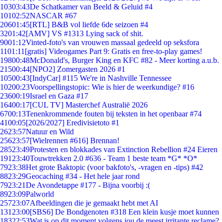
103
03:43
De Schatkamer van Beeld & Geluid #4
101
02:52
NASCAR #67
206
01:45
[RTL] B&B vol liefde 6de seizoen #4
32
01:42
[AMV] VS #1313 Lying sack of shit.
90
01:12
Vinted-foto's van vrouwen massaal gedeeld op seksfora
11
01:11
[gratis] Videogames Part 9: Gratis en free-to-play games!
198
00:48
McDonald's, Burger King en KFC #82 - Meer korting a.u.b.
215
00:44
[NPO2] Zomergasten 2026 #1
105
00:43
[IndyCar] #115 We're in Nashville Tennessee
102
00:23
Voorspellingstopic: Wie is hier de weerkundige? #16
236
00:19
Israel en Gaza #17
164
00:17
[CUL TV] Masterchef Australië 2026
67
00:13
Tenenkrommende fouten bij teksten in het openbaar #74
41
00:05
[2026/2027] Eredivisietoto #1
26
23:57
Natuur en Wild
256
23:57
[Wielrennen #616] Brennan!
285
23:49
Protesten en blokkades van Extinction Rebellion #24 Eieren
191
23:40
Touwtrekken 2.0 #636 - Team 1 beste team *G* *O*
79
23:38
Het grote Baktopic (voor bakfoto's, -vragen en -tips) #42
88
23:29
Geocaching #34 - Het hele jaar rond
79
23:21
De Avondetappe #177 - Bijna voorbij :(
89
23:09
Palworld
257
23:07
Afbeeldingen die je gemaakt hebt met AI
131
23:00
[SBS6] De Bondgenoten #318 Een klein kusje moet kunnen
183
22:53
Wat is op dit moment volgens jou de meest irritante reclame?