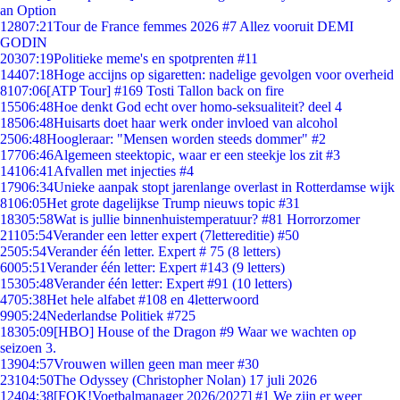
an Option
128
07:21
Tour de France femmes 2026 #7 Allez vooruit DEMI
GODIN
203
07:19
Politieke meme's en spotprenten #11
144
07:18
Hoge accijns op sigaretten: nadelige gevolgen voor overheid
81
07:06
[ATP Tour] #169 Tosti Tallon back on fire
155
06:48
Hoe denkt God echt over homo-seksualiteit? deel 4
185
06:48
Huisarts doet haar werk onder invloed van alcohol
25
06:48
Hoogleraar: "Mensen worden steeds dommer" #2
177
06:46
Algemeen steektopic, waar er een steekje los zit #3
141
06:41
Afvallen met injecties #4
179
06:34
Unieke aanpak stopt jarenlange overlast in Rotterdamse wijk
81
06:05
Het grote dagelijkse Trump nieuws topic #31
183
05:58
Wat is jullie binnenhuistemperatuur? #81 Horrorzomer
211
05:54
Verander een letter expert (7lettereditie) #50
25
05:54
Verander één letter. Expert # 75 (8 letters)
60
05:51
Verander één letter: Expert #143 (9 letters)
153
05:48
Verander één letter: Expert #91 (10 letters)
47
05:38
Het hele alfabet #108 en 4letterwoord
99
05:24
Nederlandse Politiek #725
183
05:09
[HBO] House of the Dragon #9 Waar we wachten op
seizoen 3.
139
04:57
Vrouwen willen geen man meer #30
231
04:50
The Odyssey (Christopher Nolan) 17 juli 2026
124
04:38
[FOK!Voetbalmanager 2026/2027] #1 We zijn er weer