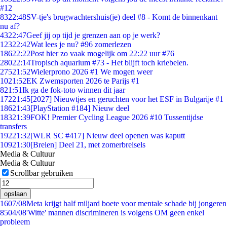
#12
83
22:48
SV-tje's brugwachtershuis(je) deel #8 - Komt de binnenkant
nu af?
43
22:47
Geef jij op tijd je grenzen aan op je werk?
123
22:42
Wat lees je nu? #96 zomerlezen
186
22:22
Post hier zo vaak mogelijk om 22:22 uur #76
280
22:14
Tropisch aquarium #73 - Het blijft toch kriebelen.
275
21:52
Wielerprono 2026 #1 We mogen weer
10
21:52
EK Zwemsporten 2026 te Parijs #1
8
21:51
Ik ga de fok-toto winnen dit jaar
172
21:45
[2027] Nieuwtjes en geruchten voor het ESF in Bulgarije #1
186
21:43
[PlayStation #184] Nieuw deel
183
21:39
FOK! Premier Cycling League 2026 #10 Tussentijdse
transfers
192
21:32
[WLR SC #417] Nieuw deel openen was kaputt
109
21:30
[Breien] Deel 21, met zomerbreisels
Media & Cultuur
Media & Cultuur
Scrollbar gebruiken
opslaan
16
07/08
Meta krijgt half miljard boete voor mentale schade bij jongeren
85
04/08
'Witte' mannen discrimineren is volgens OM geen enkel
probleem