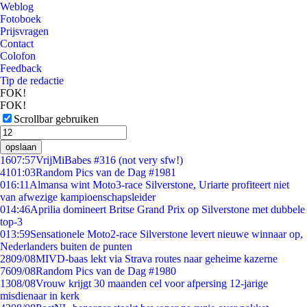
Weblog
Fotoboek
Prijsvragen
Contact
Colofon
Feedback
Tip de redactie
FOK!
FOK!
Scrollbar gebruiken
opslaan
16
07:57
VrijMiBabes #316 (not very sfw!)
41
01:03
Random Pics van de Dag #1981
0
16:11
Almansa wint Moto3-race Silverstone, Uriarte profiteert niet
van afwezige kampioenschapsleider
0
14:46
Aprilia domineert Britse Grand Prix op Silverstone met dubbele
top-3
0
13:59
Sensationele Moto2-race Silverstone levert nieuwe winnaar op,
Nederlanders buiten de punten
28
09/08
MIVD-baas lekt via Strava routes naar geheime kazerne
76
09/08
Random Pics van de Dag #1980
13
08/08
Vrouw krijgt 30 maanden cel voor afpersing 12-jarige
misdienaar in kerk