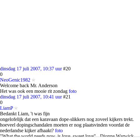
dinsdag 17 juli 2007, 10:37 uur
#20
0
NeoGenic1982
Welcome back Mr. Anderson
Het was ook een mooie rit zondag
foto
dinsdag 17 juli 2007, 10:41 uur
#21
0
LiamP
Bedankt Liam, 't was fijn
ongelofelijk dat een karavaan dope-slikkers nog zoveel kijkers trekt.
hoeveel dopingschandalen moeten er nog plaatsvinden voordat de
nederlandse kijker afhaakt?
foto
"What the world needs now, is love, sweet love" - Dionne Warwick.