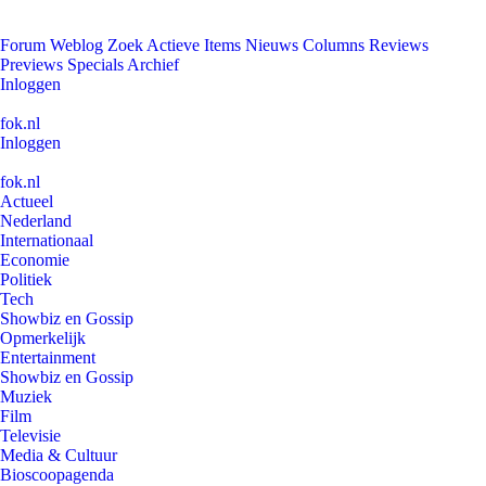
Forum
Weblog
Zoek
Actieve Items
Nieuws
Columns
Reviews
Previews
Specials
Archief
Inloggen
fok.nl
Inloggen
fok.nl
Actueel
Nederland
Internationaal
Economie
Politiek
Tech
Showbiz en Gossip
Opmerkelijk
Entertainment
Showbiz en Gossip
Muziek
Film
Televisie
Media & Cultuur
Bioscoopagenda