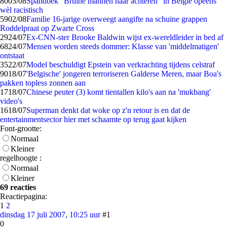
80
03/08
Spandoek "Bruine mannen naar achteren" in België opeens
wèl racistisch
59
02/08
Familie 16-jarige overweegt aangifte na schuine grappen
Roddelpraat op Zwarte Cross
29
24/07
Ex-CNN-ster Brooke Baldwin wijst ex-wereldleider in bed af
68
24/07
Mensen worden steeds dommer: Klasse van 'middelmatigen'
ontstaat
35
22/07
Model beschuldigt Epstein van verkrachting tijdens celstraf
90
18/07
'Belgische' jongeren terroriseren Galderse Meren, maar Boa's
pakken topless zonnen aan
17
18/07
Chinese peuter (3) komt tientallen kilo's aan na 'mukbang'
video's
16
18/07
Superman denkt dat woke op z'n retour is en dat de
entertainmentsector hier met schaamte op terug gaat kijken
Font-grootte:
Normaal
Kleiner
regelhoogte :
Normaal
Kleiner
69 reacties
Reactiepagina:
1
2
dinsdag 17 juli 2007, 10:25 uur
#1
0