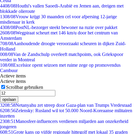
Ceuta
44
08/08
Houthi's vallen Saoedi-Arabië en Jemen aan, dreigen met
blokkade olieroute
13
08/08
Vrouw krijgt 30 maanden cel voor afpersing 12-jarige
misdienaar in kerk
43
08/08
PostNL-bezorger steekt bewoner na ruzie over pakket
26
08/08
Wegpiraat scheurt met 146 km/u door het centrum van
Amsterdam
7
08/08
Aanhoudende droogte veroorzaakt scheuren in dijken Zuid-
Holland
0
08/08
Van de Zandschulp overleeft matchpoints, ook Griekspoor
verder in Montreal
1
08/08
Excelsior opent seizoen met ruime zege op promovendus
Cambuur
Actieve items
Actieve items
Scrollbar gebruiken
opslaan
32
08:58
Netanyahu zet streep door Gaza-plan van Trumps Vredesraad
62
08:56
Zelensky: Rusland wil tot 50.000 Noord-Koreaanse militairen
inzetten
23
08:51
Manosfeer-influencers verdienen miljarden aan onzekerheid
jongeren
6
08:51
Grote kans op vijfde regionale hittegolf met lokaal 35 graden