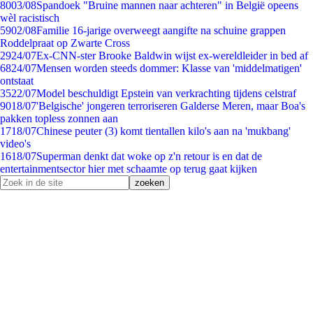
80
03/08
Spandoek "Bruine mannen naar achteren" in België opeens
wèl racistisch
59
02/08
Familie 16-jarige overweegt aangifte na schuine grappen
Roddelpraat op Zwarte Cross
29
24/07
Ex-CNN-ster Brooke Baldwin wijst ex-wereldleider in bed af
68
24/07
Mensen worden steeds dommer: Klasse van 'middelmatigen'
ontstaat
35
22/07
Model beschuldigt Epstein van verkrachting tijdens celstraf
90
18/07
'Belgische' jongeren terroriseren Galderse Meren, maar Boa's
pakken topless zonnen aan
17
18/07
Chinese peuter (3) komt tientallen kilo's aan na 'mukbang'
video's
16
18/07
Superman denkt dat woke op z'n retour is en dat de
entertainmentsector hier met schaamte op terug gaat kijken