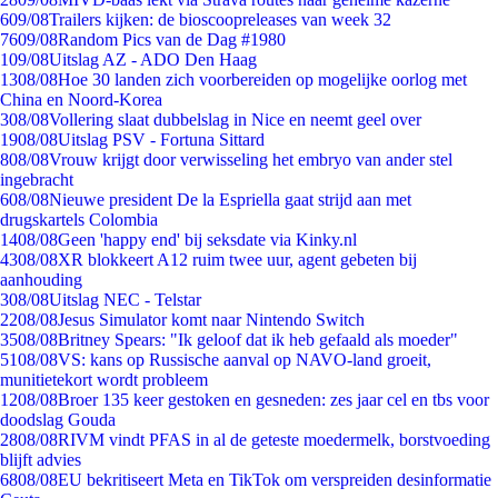
6
09/08
Trailers kijken: de bioscoopreleases van week 32
76
09/08
Random Pics van de Dag #1980
1
09/08
Uitslag AZ - ADO Den Haag
13
08/08
Hoe 30 landen zich voorbereiden op mogelijke oorlog met
China en Noord-Korea
3
08/08
Vollering slaat dubbelslag in Nice en neemt geel over
19
08/08
Uitslag PSV - Fortuna Sittard
8
08/08
Vrouw krijgt door verwisseling het embryo van ander stel
ingebracht
6
08/08
Nieuwe president De la Espriella gaat strijd aan met
drugskartels Colombia
14
08/08
Geen 'happy end' bij seksdate via Kinky.nl
43
08/08
XR blokkeert A12 ruim twee uur, agent gebeten bij
aanhouding
3
08/08
Uitslag NEC - Telstar
22
08/08
Jesus Simulator komt naar Nintendo Switch
35
08/08
Britney Spears: "Ik geloof dat ik heb gefaald als moeder"
51
08/08
VS: kans op Russische aanval op NAVO-land groeit,
munitietekort wordt probleem
12
08/08
Broer 135 keer gestoken en gesneden: zes jaar cel en tbs voor
doodslag Gouda
28
08/08
RIVM vindt PFAS in al de geteste moedermelk, borstvoeding
blijft advies
68
08/08
EU bekritiseert Meta en TikTok om verspreiden desinformatie