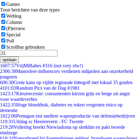
Games
Toon berichten van deze types
Weblog
Column
(P)review
Special
Poll
Scrollbar gebruiken
opslaan
16
07:57
VrijMiBabes #316 (not very sfw!)
23
06:38
Manosfeer-influencers verdienen miljarden aan onzekerheid
jongeren
6
06:30
Grote kans op vijfde regionale hittegolf met lokaal 35 graden
41
01:03
Random Pics van de Dag #1981
14
23:17
Kleurrecessie: consumenten kiezen grijs en beige uit angst
voor waardeverlies
14
22:35
Hoge bloeddruk, diabetes en roken vergroten risico op
dementie
18
22:06
Pentagon eist snellere wapenproductie van defensiebedrijven
1
19:31
Uitslag sc Heerenveen - FC Twente
2
19:28
Vollering breekt Niewiadoma op slotklim en pakt tweede
eindzege
6
18:34
Natuurbrand bij Soesterduinen geblust, brandweer waarschuwt