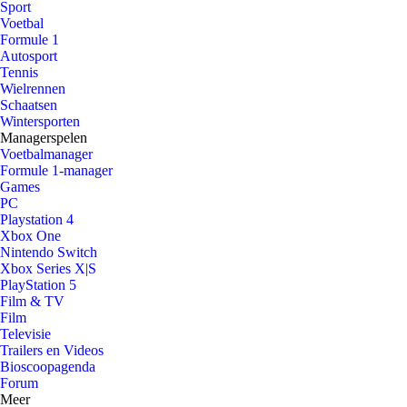
Sport
Voetbal
Formule 1
Autosport
Tennis
Wielrennen
Schaatsen
Wintersporten
Managerspelen
Voetbalmanager
Formule 1-manager
Games
PC
Playstation 4
Xbox One
Nintendo Switch
Xbox Series X|S
PlayStation 5
Film & TV
Film
Televisie
Trailers en Videos
Bioscoopagenda
Forum
Meer