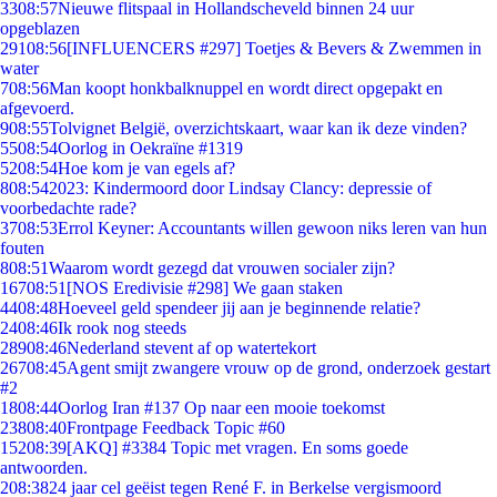
33
08:57
Nieuwe flitspaal in Hollandscheveld binnen 24 uur
opgeblazen
291
08:56
[INFLUENCERS #297] Toetjes & Bevers & Zwemmen in
water
7
08:56
Man koopt honkbalknuppel en wordt direct opgepakt en
afgevoerd.
9
08:55
Tolvignet België, overzichtskaart, waar kan ik deze vinden?
55
08:54
Oorlog in Oekraïne #1319
52
08:54
Hoe kom je van egels af?
8
08:54
2023: Kindermoord door Lindsay Clancy: depressie of
voorbedachte rade?
37
08:53
Errol Keyner: Accountants willen gewoon niks leren van hun
fouten
8
08:51
Waarom wordt gezegd dat vrouwen socialer zijn?
167
08:51
[NOS Eredivisie #298] We gaan staken
44
08:48
Hoeveel geld spendeer jij aan je beginnende relatie?
24
08:46
Ik rook nog steeds
289
08:46
Nederland stevent af op watertekort
267
08:45
Agent smijt zwangere vrouw op de grond, onderzoek gestart
#2
18
08:44
Oorlog Iran #137 Op naar een mooie toekomst
238
08:40
Frontpage Feedback Topic #60
152
08:39
[AKQ] #3384 Topic met vragen. En soms goede
antwoorden.
2
08:38
24 jaar cel geëist tegen René F. in Berkelse vergismoord