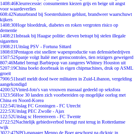
14
08:46
Kleurrecessie: consumenten kiezen grijs en beige uit angst
voor waardeverlies
6
08:42
Natuurbrand bij Soesterduinen geblust, brandweer waarschuwt
kijkers
14
08:30
Hoge bloeddruk, diabetes en roken vergroten risico op
dementie
14
08:21
Inbraak bij Haagse politie: dieven betrapt bij stelen illegale
sigaretten
19
08:21
Uitslag PSV - Fortuna Sittard
18
08:03
Pentagon eist snellere wapenproductie van defensiebedrijven
15
07:52
Spanje volgt Italië met grenscontroles, tien reizigers geweigerd
8
07:46
Mattel brengt Barbiepop van zangeres Whitney Houston uit
52
07:19
China boekt doorbraak in eigen chipmachines, druk op ASML
groeit
79
06:51
Israël meldt dood twee militairen in Zuid-Libanon, vergelding
aangekondigd
42
00:52
Vinted-foto's van vrouwen massaal gedeeld op seksfora
13
23:56
Hoe 30 landen zich voorbereiden op mogelijke oorlog met
China en Noord-Korea
1
22:54
Uitslag FC Groningen - FC Utrecht
2
22:53
Uitslag PEC Zwolle - Ajax
1
22:52
Uitslag sc Heerenveen - FC Twente
27
22:52
Nachtelijk gebiedsverbod brengt rust terug in Rotterdamse
wijk
30
22:47
NPO-manager Menno de Boer geschorst na dickpic in