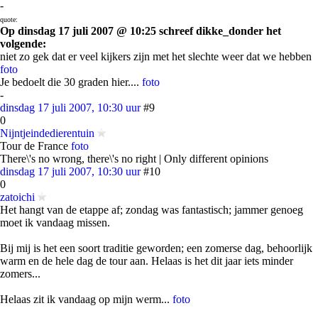
-
quote:
Op dinsdag 17 juli 2007 @ 10:25 schreef dikke_donder het
volgende:
niet zo gek dat er veel kijkers zijn met het slechte weer dat we hebben
foto
Je bedoelt die 30 graden hier....
foto
-
dinsdag 17 juli 2007, 10:30 uur
#9
0
Nijntjeindedierentuin
Tour de France
foto
There\'s no wrong, there\'s no right | Only different opinions
dinsdag 17 juli 2007, 10:30 uur
#10
0
zatoichi
Het hangt van de etappe af; zondag was fantastisch; jammer genoeg
moet ik vandaag missen.
Bij mij is het een soort traditie geworden; een zomerse dag, behoorlijk
warm en de hele dag de tour aan. Helaas is het dit jaar iets minder
zomers...
Helaas zit ik vandaag op mijn werm...
foto