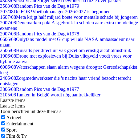
43
08/08
PostNL-bezorger steekt bewoner na ruzie over pakket
35
08/08
Random Pics van de Dag #1979
2
07/08
De FOK!Voetbalmanager 2026/2027 is begonnen
16
07/08
Meta krijgt half miljard boete voor mentale schade bij jongeren
20
07/08
Denemarken pakt AI-gebruik in scholen aan: extra mondelinge
examens
20
07/08
Random Pics van de Dag #1978
66
06/08
Onlyfans-model met G-cup wil als NASA-ambassadeur naar
maan
25
06/08
Huisarts per direct uit vak gezet om ernstig alcoholmisbruik
19
06/08
Drone met explosieven bij Duits vliegveld voedt vrees voor
hybride aanval
60
06/08
Waterschappen slaan alarm wegens droogte: Gereedschapskist
leeg
24
06/08
Zorgmedewerkster die 's nachts haar vriend bezocht terecht
ontslagen
38
06/08
Random Pics van de Dag #1977
21
05/08
Tanken in België wordt nóg aantrekkelijker
Laatste items
Laatste items
Toon berichten uit deze thema's
Actueel
Entertainment
Sport
Film & Tv