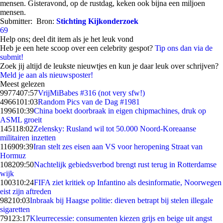
mensen. Gisteravond, op de rustdag, keken ook bijna een miljoen
mensen.
Submitter:
Bron:
Stichting Kijkonderzoek
69
Help ons; deel dit item als je het leuk vond
Heb je een hete scoop over een celebrity gespot?
Tip ons dan via de
submit!
Zoek jij altijd de leukste nieuwtjes en kun je daar leuk over schrijven?
Meld je aan als nieuwsposter!
Meest gelezen
99774
07:57
VrijMiBabes #316 (not very sfw!)
49661
01:03
Random Pics van de Dag #1981
1996
10:39
China boekt doorbraak in eigen chipmachines, druk op
ASML groeit
1451
18:02
Zelensky: Rusland wil tot 50.000 Noord-Koreaanse
militairen inzetten
1169
09:39
Iran stelt zes eisen aan VS voor heropening Straat van
Hormuz
1082
09:50
Nachtelijk gebiedsverbod brengt rust terug in Rotterdamse
wijk
1003
10:24
FIFA ziet kritiek op Infantino als desinformatie, Noorwegen
eist zijn aftreden
982
10:03
Inbraak bij Haagse politie: dieven betrapt bij stelen illegale
sigaretten
791
23:17
Kleurrecessie: consumenten kiezen grijs en beige uit angst