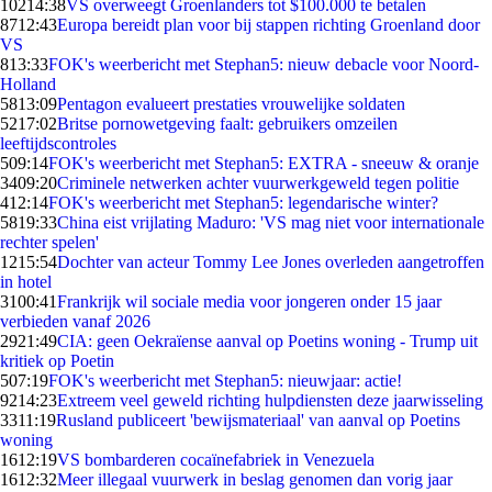
102
14:38
VS overweegt Groenlanders tot $100.000 te betalen
87
12:43
Europa bereidt plan voor bij stappen richting Groenland door
VS
8
13:33
FOK's weerbericht met Stephan5: nieuw debacle voor Noord-
Holland
58
13:09
Pentagon evalueert prestaties vrouwelijke soldaten
52
17:02
Britse pornowetgeving faalt: gebruikers omzeilen
leeftijdscontroles
5
09:14
FOK's weerbericht met Stephan5: EXTRA - sneeuw & oranje
34
09:20
Criminele netwerken achter vuurwerkgeweld tegen politie
4
12:14
FOK's weerbericht met Stephan5: legendarische winter?
58
19:33
China eist vrijlating Maduro: 'VS mag niet voor internationale
rechter spelen'
12
15:54
Dochter van acteur Tommy Lee Jones overleden aangetroffen
in hotel
31
00:41
Frankrijk wil sociale media voor jongeren onder 15 jaar
verbieden vanaf 2026
29
21:49
CIA: geen Oekraïense aanval op Poetins woning - Trump uit
kritiek op Poetin
5
07:19
FOK's weerbericht met Stephan5: nieuwjaar: actie!
92
14:23
Extreem veel geweld richting hulpdiensten deze jaarwisseling
33
11:19
Rusland publiceert 'bewijsmateriaal' van aanval op Poetins
woning
16
12:19
VS bombarderen cocaïnefabriek in Venezuela
16
12:32
Meer illegaal vuurwerk in beslag genomen dan vorig jaar