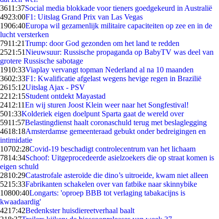
36
11:37
Social media blokkade voor tieners goedgekeurd in Australië
49
23:00
F1: Uitslag Grand Prix van Las Vegas
19
06:40
Europa wil gezamenlijk militaire capaciteiten op zee en in de
lucht versterken
79
11:21
Trump: door God gezonden om het land te redden
25
21:51
Nieuwsuur: Russische propaganda op BabyTV was deel van
grotere Russische sabotage
19
10:33
Viaplay vervangt topman Nederland al na 10 maanden
36
02:33
F1: Kwalificatie afgelast wegens hevige regen in Brazilië
26
15:12
Uitslag Ajax - PSV
22
12:15
Student ontdekt Mayastad
24
12:11
En wij sturen Joost Klein weer naar het Songfestival!
5
01:33
Kolderiek eigen doelpunt Sparta gaat de wereld over
59
11:57
Belastingdienst haalt coronaschuld terug met beslaglegging
46
18:18
Amsterdamse gemeenteraad gebukt onder bedreigingen en
intimidatie
107
02:28
Covid-19 beschadigt controlecentrum van het lichaam
78
14:34
Schoof: Uitgeprocedeerde asielzoekers die op straat komen is
eigen schuld
28
10:29
Catastrofale asteroïde die dino’s uitroeide, kwam niet alleen
52
15:33
Fabrikanten schakelen over van fatbike naar skinnybike
108
00:40
Longarts: 'oproep BBB tot verlaging tabakacijns is
kwaadaardig'
42
17:42
Bedenkster huisdiereetverhaal baalt