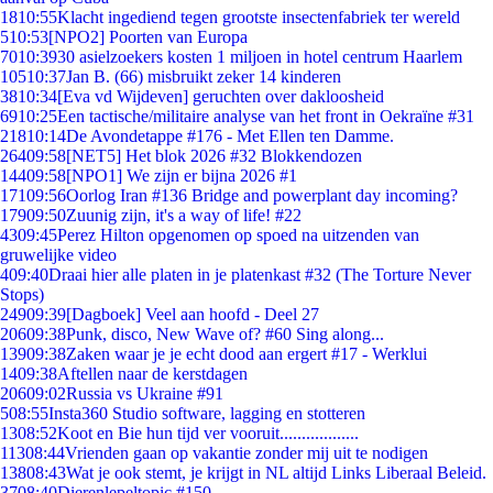
18
10:55
Klacht ingediend tegen grootste insectenfabriek ter wereld
5
10:53
[NPO2] Poorten van Europa
70
10:39
30 asielzoekers kosten 1 miljoen in hotel centrum Haarlem
105
10:37
Jan B. (66) misbruikt zeker 14 kinderen
38
10:34
[Eva vd Wijdeven] geruchten over dakloosheid
69
10:25
Een tactische/militaire analyse van het front in Oekraïne #31
218
10:14
De Avondetappe #176 - Met Ellen ten Damme.
264
09:58
[NET5] Het blok 2026 #32 Blokkendozen
144
09:58
[NPO1] We zijn er bijna 2026 #1
171
09:56
Oorlog Iran #136 Bridge and powerplant day incoming?
179
09:50
Zuunig zijn, it's a way of life! #22
43
09:45
Perez Hilton opgenomen op spoed na uitzenden van
gruwelijke video
4
09:40
Draai hier alle platen in je platenkast #32 (The Torture Never
Stops)
249
09:39
[Dagboek] Veel aan hoofd - Deel 27
206
09:38
Punk, disco, New Wave of? #60 Sing along...
139
09:38
Zaken waar je je echt dood aan ergert #17 - Werklui
14
09:38
Aftellen naar de kerstdagen
206
09:02
Russia vs Ukraine #91
5
08:55
Insta360 Studio software, lagging en stotteren
13
08:52
Koot en Bie hun tijd ver vooruit..................
113
08:44
Vrienden gaan op vakantie zonder mij uit te nodigen
138
08:43
Wat je ook stemt, je krijgt in NL altijd Links Liberaal Beleid.
37
08:40
Dierenlepeltopic #150