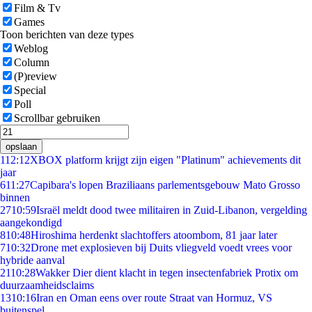
Film & Tv
Games
Toon berichten van deze types
Weblog
Column
(P)review
Special
Poll
Scrollbar gebruiken
opslaan
1
12:12
XBOX platform krijgt zijn eigen "Platinum" achievements dit
jaar
6
11:27
Capibara's lopen Braziliaans parlementsgebouw Mato Grosso
binnen
27
10:59
Israël meldt dood twee militairen in Zuid-Libanon, vergelding
aangekondigd
8
10:48
Hiroshima herdenkt slachtoffers atoombom, 81 jaar later
7
10:32
Drone met explosieven bij Duits vliegveld voedt vrees voor
hybride aanval
21
10:28
Wakker Dier dient klacht in tegen insectenfabriek Protix om
duurzaamheidsclaims
13
10:16
Iran en Oman eens over route Straat van Hormuz, VS
buitenspel