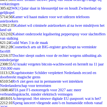
verkiezingen
3
05:42
[WK] Qatar slaat in blessuretijd toe en houdt Zwitserland op
gelijkspel
57
14:56
Kamer wil haast maken voor wet uitlezen telefoons
asielzoekers
129
12:35
Kabinet wil criminele asielzoekers al na twee misdrijven het
land uit
32
12:02
Kabinet onderzoekt legalisering pepperspray voor slachtoffers
van stalking
6
21:24
Guild Wars 3 in de maak
38
12:28
Cosmetisch arts uit BIG-register geschrapt na verminkte
facelift
22
16:37
Dochter sleept ouders voor de rechter wegens uitbuiting als
minderjarige
23
08:55
AI kraakt vergeten bitcoin-wachtwoord en herstelt na 11 jaar
350.000 euro
11
13:12
Kogelstootster Schilder verplettert Nederlands record en
doorbreekt magische grens
65
10:54
RvS ziet geen nut in permanente wet intrekken
Nederlanderschap voor terroristen
16
08:46
FIA past F1-motorregels voor 2027 aan: meer
verbrandingskracht, minder elektrisch vermogen
48
18:01
Achtergrond: Het nieuwe digitale EU-paspoort: wat is het?
22
12:10
Xpeng lanceert vliegende auto’s en humanoïde robots vanaf