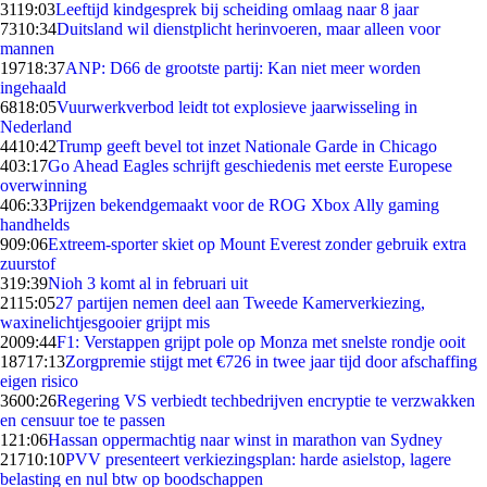
31
19:03
Leeftijd kindgesprek bij scheiding omlaag naar 8 jaar
73
10:34
Duitsland wil dienstplicht herinvoeren, maar alleen voor
mannen
197
18:37
ANP: D66 de grootste partij: Kan niet meer worden
ingehaald
68
18:05
Vuurwerkverbod leidt tot explosieve jaarwisseling in
Nederland
44
10:42
Trump geeft bevel tot inzet Nationale Garde in Chicago
4
03:17
Go Ahead Eagles schrijft geschiedenis met eerste Europese
overwinning
4
06:33
Prijzen bekendgemaakt voor de ROG Xbox Ally gaming
handhelds
9
09:06
Extreem-sporter skiet op Mount Everest zonder gebruik extra
zuurstof
3
19:39
Nioh 3 komt al in februari uit
21
15:05
27 partijen nemen deel aan Tweede Kamerverkiezing,
waxinelichtjesgooier grijpt mis
20
09:44
F1: Verstappen grijpt pole op Monza met snelste rondje ooit
187
17:13
Zorgpremie stijgt met €726 in twee jaar tijd door afschaffing
eigen risico
36
00:26
Regering VS verbiedt techbedrijven encryptie te verzwakken
en censuur toe te passen
1
21:06
Hassan oppermachtig naar winst in marathon van Sydney
217
10:10
PVV presenteert verkiezingsplan: harde asielstop, lagere
belasting en nul btw op boodschappen