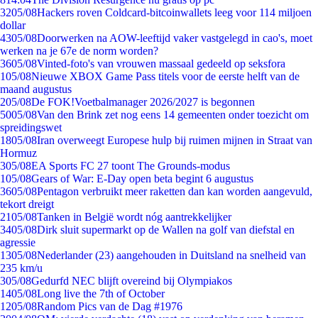
32
05/08
Hackers roven Coldcard-bitcoinwallets leeg voor 114 miljoen
dollar
43
05/08
Doorwerken na AOW-leeftijd vaker vastgelegd in cao's, moet
werken na je 67e de norm worden?
36
05/08
Vinted-foto's van vrouwen massaal gedeeld op seksfora
1
05/08
Nieuwe XBOX Game Pass titels voor de eerste helft van de
maand augustus
2
05/08
De FOK!Voetbalmanager 2026/2027 is begonnen
50
05/08
Van den Brink zet nog eens 14 gemeenten onder toezicht om
spreidingswet
18
05/08
Iran overweegt Europese hulp bij ruimen mijnen in Straat van
Hormuz
3
05/08
EA Sports FC 27 toont The Grounds-modus
1
05/08
Gears of War: E-Day open beta begint 6 augustus
36
05/08
Pentagon verbruikt meer raketten dan kan worden aangevuld,
tekort dreigt
21
05/08
Tanken in België wordt nóg aantrekkelijker
34
05/08
Dirk sluit supermarkt op de Wallen na golf van diefstal en
agressie
13
05/08
Nederlander (23) aangehouden in Duitsland na snelheid van
235 km/u
3
05/08
Gedurfd NEC blijft overeind bij Olympiakos
14
05/08
Long live the 7th of October
12
05/08
Random Pics van de Dag #1976