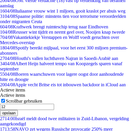
20
04/08
OM: vierde verdachte (18) vast op verdenking van beramen
aanslag
16
04/08
Italiaanse vrouw wint 1 miljoen, gooit kraslot per abuis weg
31
04/08
Spaanse politie: minstens tien voor terrorisme veroordeelden
onder migranten Ceuta
6
04/08
Kraftwerk brengt ruimteschip terug naar Eindhoven
1
04/08
Reusser wint tijdrit en neemt geel over, Nooijen knap tweede
7
04/08
Vakantiekiekje Verstappen en Wolff voedt geruchten over
Mercedes-overstap
18
04/08
Spotify bereikt mijlpaal, voor het eerst 300 miljoen premium-
abonnees
27
04/08
Houthi's vallen luchthaven Najran in Saoedi-Arabië aan
34
04/08
Albert Heijn halveert tempo van Koopzegels sparen vanaf
september
55
04/08
Boeren waarschuwen voor lagere oogst door aanhoudende
hitte en droogte
20
04/08
Apple vecht Britse eis tot inbouwen backdoor in iCloud aan
Actieve items
Actieve items
Scrollbar gebruiken
opslaan
27
14:00
Israël meldt dood twee militairen in Zuid-Libanon, vergelding
aangekondigd
17
13:58
NAVO zet wegens Russische provocatie 250% meer