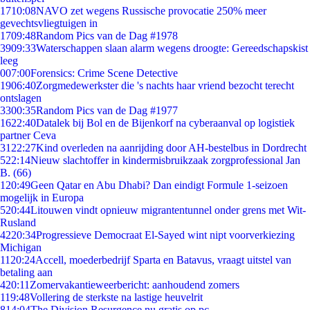
17
10:08
NAVO zet wegens Russische provocatie 250% meer
gevechtsvliegtuigen in
17
09:48
Random Pics van de Dag #1978
39
09:33
Waterschappen slaan alarm wegens droogte: Gereedschapskist
leeg
0
07:00
Forensics: Crime Scene Detective
19
06:40
Zorgmedewerkster die 's nachts haar vriend bezocht terecht
ontslagen
33
00:35
Random Pics van de Dag #1977
16
22:40
Datalek bij Bol en de Bijenkorf na cyberaanval op logistiek
partner Ceva
31
22:27
Kind overleden na aanrijding door AH-bestelbus in Dordrecht
5
22:14
Nieuw slachtoffer in kindermisbruikzaak zorgprofessional Jan
B. (66)
1
20:49
Geen Qatar en Abu Dhabi? Dan eindigt Formule 1-seizoen
mogelijk in Europa
5
20:44
Litouwen vindt opnieuw migrantentunnel onder grens met Wit-
Rusland
42
20:34
Progressieve Democraat El-Sayed wint nipt voorverkiezing
Michigan
11
20:24
Accell, moederbedrijf Sparta en Batavus, vraagt uitstel van
betaling aan
4
20:11
Zomervakantieweerbericht: aanhoudend zomers
1
19:48
Vollering de sterkste na lastige heuvelrit
8
14:04
The Division Resurgence nu gratis op pc