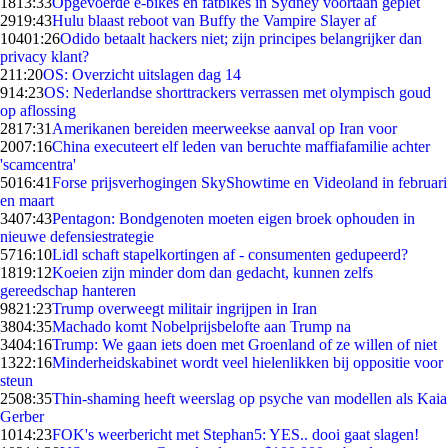
18
13:33
Opgevoerde e-bikes en fatbikes in Sydney voortaan geplet
29
19:43
Hulu blaast reboot van Buffy the Vampire Slayer af
104
01:26
Odido betaalt hackers niet; zijn principes belangrijker dan
privacy klant?
2
11:20
OS: Overzicht uitslagen dag 14
9
14:23
OS: Nederlandse shorttrackers verrassen met olympisch goud
op aflossing
28
17:31
Amerikanen bereiden meerweekse aanval op Iran voor
20
07:16
China executeert elf leden van beruchte maffiafamilie achter
'scamcentra'
50
16:41
Forse prijsverhogingen SkyShowtime en Videoland in februari
en maart
34
07:43
Pentagon: Bondgenoten moeten eigen broek ophouden in
nieuwe defensiestrategie
57
16:10
Lidl schaft stapelkortingen af - consumenten gedupeerd?
18
19:12
Koeien zijn minder dom dan gedacht, kunnen zelfs
gereedschap hanteren
98
21:23
Trump overweegt militair ingrijpen in Iran
38
04:35
Machado komt Nobelprijsbelofte aan Trump na
34
04:16
Trump: We gaan iets doen met Groenland of ze willen of niet
13
22:16
Minderheidskabinet wordt veel hielenlikken bij oppositie voor
steun
25
08:35
Thin-shaming heeft weerslag op psyche van modellen als Kaia
Gerber
10
14:23
FOK's weerbericht met Stephan5: YES.. dooi gaat slagen!