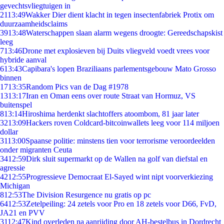
gevechtsvliegtuigen in
21
13:49
Wakker Dier dient klacht in tegen insectenfabriek Protix om
duurzaamheidsclaims
39
13:48
Waterschappen slaan alarm wegens droogte: Gereedschapskist
leeg
7
13:46
Drone met explosieven bij Duits vliegveld voedt vrees voor
hybride aanval
6
13:43
Capibara's lopen Braziliaans parlementsgebouw Mato Grosso
binnen
17
13:35
Random Pics van de Dag #1978
13
13:17
Iran en Oman eens over route Straat van Hormuz, VS
buitenspel
8
13:14
Hiroshima herdenkt slachtoffers atoombom, 81 jaar later
32
13:09
Hackers roven Coldcard-bitcoinwallets leeg voor 114 miljoen
dollar
31
13:00
Spaanse politie: minstens tien voor terrorisme veroordeelden
onder migranten Ceuta
34
12:59
Dirk sluit supermarkt op de Wallen na golf van diefstal en
agressie
42
12:55
Progressieve Democraat El-Sayed wint nipt voorverkiezing
Michigan
8
12:53
The Division Resurgence nu gratis op pc
64
12:53
Zetelpeiling: 24 zetels voor Pro en 18 zetels voor D66, FvD,
JA21 en PVV
31
12:47
Kind overleden na aanrijding door AH-bestelbus in Dordrecht