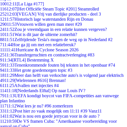
100
12:11
[La Liga #177]
116
12:07
[Het Officiële Steam Topic #201] Steamrolled
252
12:03
[VEGAN] Vrij van dierlijke producten - deel 3
12
11:57
Historisch lage waterstanden Rijn en Donau
290
11:53
Vrouwen willen geen man meer #29
24
11:52
Zou je vreemdgaan in een relatie kunnen vergeven?
10
11:51
Wat is dit jaar de ultieme zomerhit?
88
11:51
Zelfrijdende Tesla's mogen de weg op in Nederland #2
7
11:44
Hoe ga jij om met een relatiebreuk?
111
11:41
Hurricane & Cyclone Season 2026
25
11:36
Transfergeruchten en contractverlenging #83
9
11:34
[RTL4] Bestemming X
59
11:33
Tenenkrommende fouten bij teksten in het openbaar #74
94
11:33
Het grote goedemorgen topic #3
18
11:29
Meer dan helft van verkochte auto's is volgend jaar elektrisch
49
11:29
[Wielrennen #616] Brennan!
61
11:25
Afvallen met injecties #4
114
11:18
[Nederlands Elftal] Op naar Louis IV?
79
11:13
UEFA kondigt boycot van FIFA-competities aan vanwege
plan Infantino
117
11:12
Wat lees je nu? #96 zomerlezen
33
11:12
Post hier zo vaak mogelijk om 11:11 #39 Vanz11
14
11:02
Wat is nou een goede jerrycan voor in de auto ?
112
10:59
De VS framen Cuba: "Amerikaanse voorbereiding voor
aanval op Cuba"