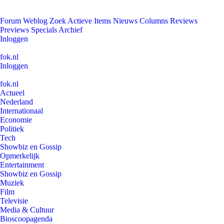
Forum
Weblog
Zoek
Actieve Items
Nieuws
Columns
Reviews
Previews
Specials
Archief
Inloggen
fok.nl
Inloggen
fok.nl
Actueel
Nederland
Internationaal
Economie
Politiek
Tech
Showbiz en Gossip
Opmerkelijk
Entertainment
Showbiz en Gossip
Muziek
Film
Televisie
Media & Cultuur
Bioscoopagenda