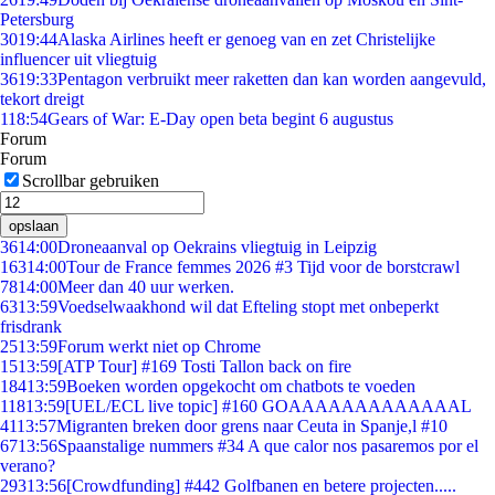
Petersburg
30
19:44
Alaska Airlines heeft er genoeg van en zet Christelijke
influencer uit vliegtuig
36
19:33
Pentagon verbruikt meer raketten dan kan worden aangevuld,
tekort dreigt
1
18:54
Gears of War: E-Day open beta begint 6 augustus
Forum
Forum
Scrollbar gebruiken
opslaan
36
14:00
Droneaanval op Oekrains vliegtuig in Leipzig
163
14:00
Tour de France femmes 2026 #3 Tijd voor de borstcrawl
78
14:00
Meer dan 40 uur werken.
63
13:59
Voedselwaakhond wil dat Efteling stopt met onbeperkt
frisdrank
25
13:59
Forum werkt niet op Chrome
15
13:59
[ATP Tour] #169 Tosti Tallon back on fire
184
13:59
Boeken worden opgekocht om chatbots te voeden
118
13:59
[UEL/ECL live topic] #160 GOAAAAAAAAAAAAAL
41
13:57
Migranten breken door grens naar Ceuta in Spanje,l #10
67
13:56
Spaanstalige nummers #34 A que calor nos pasaremos por el
verano?
293
13:56
[Crowdfunding] #442 Golfbanen en betere projecten.....