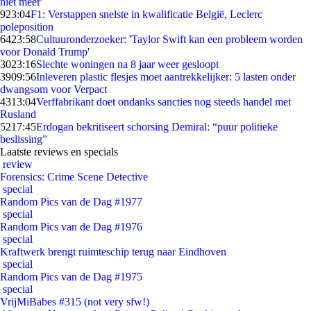
niet meer'
9
23:04
F1: Verstappen snelste in kwalificatie België, Leclerc
poleposition
64
23:58
Cultuuronderzoeker: 'Taylor Swift kan een probleem worden
voor Donald Trump'
30
23:16
Slechte woningen na 8 jaar weer gesloopt
39
09:56
Inleveren plastic flesjes moet aantrekkelijker: 5 lasten onder
dwangsom voor Verpact
43
13:04
Verffabrikant doet ondanks sancties nog steeds handel met
Rusland
52
17:45
Erdogan bekritiseert schorsing Demiral: “puur politieke
beslissing”
Laatste reviews en specials
review
Forensics: Crime Scene Detective
special
Random Pics van de Dag #1977
special
Random Pics van de Dag #1976
special
Kraftwerk brengt ruimteschip terug naar Eindhoven
special
Random Pics van de Dag #1975
special
VrijMiBabes #315 (not very sfw!)