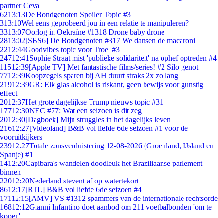
partner Ceva
62
13:13
De Bondgenoten Spoiler Topic #3
3
13:10
Wel eens geprobeerd jou in een relatie te manipuleren?
33
13:07
Oorlog in Oekraïne #1318 Drone baby drone
28
13:02
[SBS6] De Bondgenoten #317 We dansen de macaroni
22
12:44
Goodvibes topic voor Troel #3
247
12:41
Sophie Straat mist 'publieke solidariteit' na ophef optreden #4
115
12:39
[Apple TV] Met fantastische films/series! #2 Silo genot
77
12:39
Koopzegels sparen bij AH duurt straks 2x zo lang
219
12:39
GR: Elk glas alcohol is riskant, geen bewijs voor gunstig
effect
20
12:37
Het grote dagelijkse Trump nieuws topic #31
177
12:30
NEC #77: Wat een seizoen is dit zeg
20
12:30
[Dagboek] Mijn struggles in het dagelijks leven
216
12:27
[Videoland] B&B vol liefde 6de seizoen #1 voor de
vooruitkijkers
239
12:27
Totale zonsverduistering 12-08-2026 (Groenland, IJsland en
Spanje) #1
14
12:20
Capibara's wandelen doodleuk het Braziliaanse parlement
binnen
220
12:20
Nederland stevent af op watertekort
86
12:17
[RTL] B&B vol liefde 6de seizoen #4
171
12:15
[AMV] VS #1312 spammers van de internationale rechtsorde
168
12:12
Gianni Infantino doet aanbod om 211 voetbalbonden 'om te
kopen'