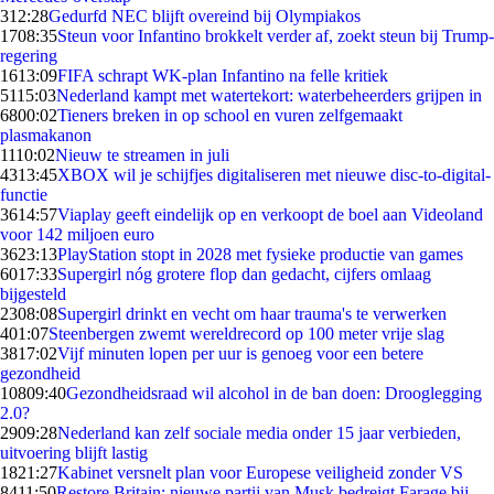
3
12:28
Gedurfd NEC blijft overeind bij Olympiakos
17
08:35
Steun voor Infantino brokkelt verder af, zoekt steun bij Trump-
regering
16
13:09
FIFA schrapt WK-plan Infantino na felle kritiek
51
15:03
Nederland kampt met watertekort: waterbeheerders grijpen in
68
00:02
Tieners breken in op school en vuren zelfgemaakt
plasmakanon
11
10:02
Nieuw te streamen in juli
43
13:45
XBOX wil je schijfjes digitaliseren met nieuwe disc-to-digital-
functie
36
14:57
Viaplay geeft eindelijk op en verkoopt de boel aan Videoland
voor 142 miljoen euro
36
23:13
PlayStation stopt in 2028 met fysieke productie van games
60
17:33
Supergirl nóg grotere flop dan gedacht, cijfers omlaag
bijgesteld
23
08:08
Supergirl drinkt en vecht om haar trauma's te verwerken
4
01:07
Steenbergen zwemt wereldrecord op 100 meter vrije slag
38
17:02
Vijf minuten lopen per uur is genoeg voor een betere
gezondheid
108
09:40
Gezondheidsraad wil alcohol in de ban doen: Drooglegging
2.0?
29
09:28
Nederland kan zelf sociale media onder 15 jaar verbieden,
uitvoering blijft lastig
18
21:27
Kabinet versnelt plan voor Europese veiligheid zonder VS
84
11:50
Restore Britain: nieuwe partij van Musk bedreigt Farage bij