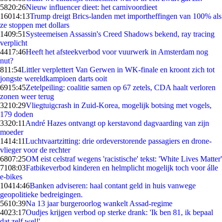
58
20:26
Nieuw influencer dieet: het carnivoordieet
160
14:13
Trump dreigt Brics-landen met importheffingen van 100% als
ze stoppen met dollars
14
09:51
Systeemeisen Assassin's Creed Shadows bekend, ray tracing
verplicht
44
17:46
Heeft het afsteekverbod voor vuurwerk in Amsterdam nog
nut?
8
11:54
Littler verplettert Van Gerwen in WK-finale en kroont zich tot
jongste wereldkampioen darts ooit
69
15:45
Zetelpeiling: coalitie samen op 67 zetels, CDA haalt verloren
zonen weer terug
32
10:29
Vliegtuigcrash in Zuid-Korea, mogelijk botsing met vogels,
179 doden
33
20:11
André Hazes ontvangt op kerstavond dagvaarding van zijn
moeder
14
14:11
Luchtvaartzitting: drie ordeverstorende passagiers en drone-
vlieger voor de rechter
68
07:25
OM eist celstraf wegens 'racistische' tekst: 'White Lives Matter'
71
08:03
Fatbikeverbod kinderen en helmplicht mogelijk toch voor álle
e-bikes
104
14:46
Banken adviseren: haal contant geld in huis vanwege
geopolitieke bedreigingen.
56
10:39
Na 13 jaar burgeroorlog wankelt Assad-regime
40
23:17
Oudjes krijgen verbod op sterke drank: 'Ik ben 81, ik bepaal
dat zelf wel!'