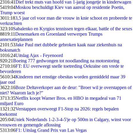
23
16:41
Dief trekt muts van hoofd van 1-jarig jongetje in kinderwagen
54
19:04
Moskou beschuldigt Kiev van aanval op residentie Poetin,
Trump woest
30
11:18
3,5 jaar cel voor man die vrouw in knie schoot en probeerde te
verkrachten
3
23:10
Sabalenko en Kyrgios tennissen tegen elkaar, battle of the sexes
88
19:11
Denemarken en Groenland verwerpen Trumps
annexatieplannen
21
01:53
Jake Paul met dubbele gebroken kaak naar ziekenhuis na
boksmatch
10
16:24
Uitslag Ajax - Feyenoord
9
20:21
Boeing 777 gedwongen tot noodlanding na motorstoring
27
10:16
FT: EU overweegt snelle toetreding Oekraïne om vrede te
bevorderen
56
10:34
Kinderen met ernstige obesitas worden gemiddeld maar 39
jaar oud
36
22:16
Boze Deltaverkoper aan de deur: "Broer wil je overstappen of
niet? Waarom lach je?"
37
13:35
Netflix koopt Warner Bros. en HBO in megadeal van 71
miljard Euro
13
21:32
Verstappen overweegt F1-Stop na 2026: regels bepalen
toekomst
2
05:04
Uniek Nederlands 1-2-3-4-5'je op 500m in Calgary, winst voor
vrouwen en gemengde aflossing
53
13:06
F1: Uitslag Grand Prix van Las Vegas