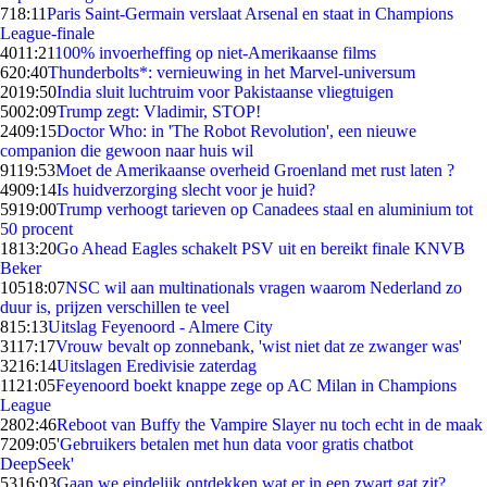
7
18:11
Paris Saint-Germain verslaat Arsenal en staat in Champions
League-finale
40
11:21
100% invoerheffing op niet-Amerikaanse films
6
20:40
Thunderbolts*: vernieuwing in het Marvel-universum
20
19:50
India sluit luchtruim voor Pakistaanse vliegtuigen
50
02:09
Trump zegt: Vladimir, STOP!
24
09:15
Doctor Who: in 'The Robot Revolution', een nieuwe
companion die gewoon naar huis wil
91
19:53
Moet de Amerikaanse overheid Groenland met rust laten ?
49
09:14
Is huidverzorging slecht voor je huid?
59
19:00
Trump verhoogt tarieven op Canadees staal en aluminium tot
50 procent
18
13:20
Go Ahead Eagles schakelt PSV uit en bereikt finale KNVB
Beker
105
18:07
NSC wil aan multinationals vragen waarom Nederland zo
duur is, prijzen verschillen te veel
8
15:13
Uitslag Feyenoord - Almere City
31
17:17
Vrouw bevalt op zonnebank, 'wist niet dat ze zwanger was'
32
16:14
Uitslagen Eredivisie zaterdag
11
21:05
Feyenoord boekt knappe zege op AC Milan in Champions
League
28
02:46
Reboot van Buffy the Vampire Slayer nu toch echt in de maak
72
09:05
'Gebruikers betalen met hun data voor gratis chatbot
DeepSeek'
53
16:03
Gaan we eindelijk ontdekken wat er in een zwart gat zit?