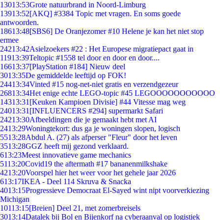
130
13:53
Grote natuurbrand in Noord-Limburg
139
13:52
[AKQ] #3384 Topic met vragen. En soms goede
antwoorden.
186
13:48
[SBS6] De Oranjezomer #10 Helene je kan het niet stop
ermee
242
13:42
Asielzoekers #22 : Het Europese migratiepact gaat in
119
13:39
Teltopic #1558 tel door en door en door....
166
13:37
[PlayStation #184] Nieuw deel
30
13:35
De gemiddelde leeftijd op FOK!
244
13:34
Vinted #15 nog-net-niet gratis en verzendgezeur
268
13:34
Het enige echte LEGO-topic #45 LEGOOOOOOOOOOO
143
13:31
[Keuken Kampioen Divisie] #44 Vitesse mag weg
240
13:31
[INFLUENCERS #294] supermarkt Safari
242
13:30
Afbeeldingen die je gemaakt hebt met AI
24
13:29
Woningtekort: dus ga je woningen slopen, logisch
55
13:28
Abdul A. (27) als afperser "Fleur" door het leven
35
13:28
GGZ heeft mij gezond verklaard.
6
13:23
Meest innovatieve game mechanics
51
13:20
Covid19 the aftermath #17 bananenmilkshake
42
13:20
Voorspel hier het weer voor het gehele jaar 2026
6
13:17
IKEA - Deel 114 Skruva & Snacka
40
13:15
Progressieve Democraat El-Sayed wint nipt voorverkiezing
Michigan
101
13:15
[Breien] Deel 21, met zomerbreisels
30
13:14
Datalek bij Bol en Bijenkorf na cyberaanval op logistiek