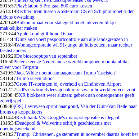
2
18:37
Trailers kijken: de bioscoopreleases van week 37
59
15:57
PlayStation 5 Pro gaat 800 euro kosten
26
14:19
Rechter: trein tussen Amsterdam CS en Schiphol moet rijden
tijdens ov-staking
47
09:48
Bulkautomaat voor statiegeld moet inleveren blikjes
makkelijker maken
27
13:44
Apple kondigt iPhone 16 aan
81
14:44
Duitsland voert paspoortcontrole aan alle landsgrenzen in
33
18:44
Woningcorporatie wil 91-jarige uit huis zetten, maar rechter
beslist anders
10
16:20
De bioscooptips van september
1
16:50
Pieterse eerste Nederlandse wereldkampioen mountainbike,
zilver voor Terpstra
34
19:57
Jack White noemt campagneteam Trump 'fascisten'
58
11:47
Trump is een idioot
17
18:37
Grote IT-storingen bij overheid en Eindhoven Airport
56
12:57
Lidl's erwt/rundvlees-gehaktmix: zwaar bewerkt en veel zout
123
08:45
XR blokkeert weer sluizen: gebrek aan consequenties geeft
ze vrij spel
6
09:46
[OS] Lavreysen sprint naar goud, Van der Duin/Van Belle naar
brons op koppelkoers
40
14:49
Rechtbank VS: Google's monopoliepositie is illegaal
13
16:34
Deadpool & Wolverine schrijft geschiedenis met
openingsweekend
59
18:27
Trump: 'Christenen, ga stemmen in november daarna hoeft het