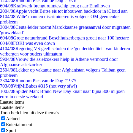
12
05/08
Random Pics van de Dag #1976
6
04/08
Kraftwerk brengt ruimteschip terug naar Eindhoven
20
04/08
Apple vecht Britse eis tot inbouwen backdoor in iCloud aan
81
04/08
'Witte' mannen discrimineren is volgens OM geen enkel
probleem
30
04/08
Ceuta-leider noemt Marokkaanse grensaanval door migranten
'gruweldaad'
6
04/08
Grote natuurbrand Boschhuizerbergen groeit naar 100 hectare
6
04/08
FOK! was even down
41
04/08
Regering VS geeft scholen die 'genderidentiteit' van kinderen
verbergen voor ouders ultimatum
59
04/08
Vrouw die asielzoekers hielp in Athene vermoord door
Afghaanse asielzoeker
25
04/08
Lekker op vakantie naar Afghanistan volgens Taliban geen
probleem
23
04/08
Random Pics van de Dag #1975
7
03/08
VrijMiBabes #315 (not very sfw!)
10
03/08
Spider-Man: Brand New Day knalt naar bijna 800 miljoen
euro in eerste weekend
Laatste items
Laatste items
Toon berichten uit deze thema's
Actueel
Entertainment
Sport