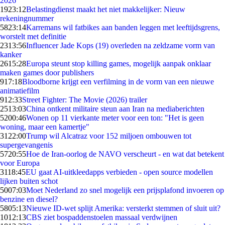
2026
19
23:12
Belastingdienst maakt het niet makkelijker: Nieuw
rekeningnummer
58
23:14
Karremans wil fatbikes aan banden leggen met leeftijdsgrens,
worstelt met definitie
23
13:56
Influencer Jade Kops (19) overleden na zeldzame vorm van
kanker
26
15:28
Europa steunt stop killing games, mogelijk aanpak onklaar
maken games door publishers
9
17:18
Bloodborne krijgt een verfilming in de vorm van een nieuwe
animatiefilm
9
12:33
Street Fighter: The Movie (2026) trailer
25
13:03
China ontkent militaire steun aan Iran na mediaberichten
52
00:46
Wonen op 11 vierkante meter voor een ton: "Het is geen
woning, maar een kamertje"
31
22:00
Trump wil Alcatraz voor 152 miljoen ombouwen tot
supergevangenis
57
20:55
Hoe de Iran-oorlog de NAVO verscheurt - en wat dat betekent
voor Europa
31
18:45
EU gaat AI-uitkleedapps verbieden - open source modellen
lijken buiten schot
50
07:03
Moet Nederland zo snel mogelijk een prijsplafond invoeren op
benzine en diesel?
58
05:13
Nieuwe ID-wet splijt Amerika: versterkt stemmen of sluit uit?
10
12:13
CBS ziet bospaddenstoelen massaal verdwijnen