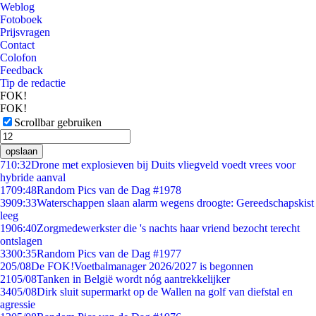
Weblog
Fotoboek
Prijsvragen
Contact
Colofon
Feedback
Tip de redactie
FOK!
FOK!
Scrollbar gebruiken
opslaan
7
10:32
Drone met explosieven bij Duits vliegveld voedt vrees voor
hybride aanval
17
09:48
Random Pics van de Dag #1978
39
09:33
Waterschappen slaan alarm wegens droogte: Gereedschapskist
leeg
19
06:40
Zorgmedewerkster die 's nachts haar vriend bezocht terecht
ontslagen
33
00:35
Random Pics van de Dag #1977
2
05/08
De FOK!Voetbalmanager 2026/2027 is begonnen
21
05/08
Tanken in België wordt nóg aantrekkelijker
34
05/08
Dirk sluit supermarkt op de Wallen na golf van diefstal en
agressie