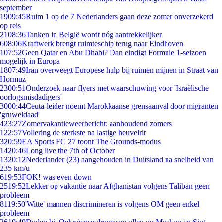
september
19
09:45
Ruim 1 op de 7 Nederlanders gaan deze zomer onverzekerd
op reis
21
08:36
Tanken in België wordt nóg aantrekkelijker
6
08:06
Kraftwerk brengt ruimteschip terug naar Eindhoven
1
07:52
Geen Qatar en Abu Dhabi? Dan eindigt Formule 1-seizoen
mogelijk in Europa
18
07:49
Iran overweegt Europese hulp bij ruimen mijnen in Straat van
Hormuz
23
00:51
Onderzoek naar flyers met waarschuwing voor 'Israëlische
oorlogsmisdadigers'
30
00:44
Ceuta-leider noemt Marokkaanse grensaanval door migranten
'gruweldaad'
4
23:27
Zomervakantieweerbericht: aanhoudend zomers
1
22:57
Vollering de sterkste na lastige heuvelrit
3
20:59
EA Sports FC 27 toont The Grounds-modus
14
20:46
Long live the 7th of October
13
20:12
Nederlander (23) aangehouden in Duitsland na snelheid van
235 km/u
6
19:53
FOK! was even down
25
19:52
Lekker op vakantie naar Afghanistan volgens Taliban geen
probleem
81
19:50
'Witte' mannen discrimineren is volgens OM geen enkel
probleem
26
19:49
Doden bij Oekraïense droneaanvallen op Moskou en Sint-