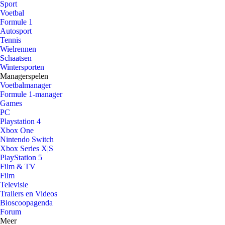
Sport
Voetbal
Formule 1
Autosport
Tennis
Wielrennen
Schaatsen
Wintersporten
Managerspelen
Voetbalmanager
Formule 1-manager
Games
PC
Playstation 4
Xbox One
Nintendo Switch
Xbox Series X|S
PlayStation 5
Film & TV
Film
Televisie
Trailers en Videos
Bioscoopagenda
Forum
Meer