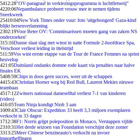
54
12:28
"OV-paragraaf in verkiezingsprogramma is luchtfietserij"
42
20:06
Nepambulance probeert vrouw mee te nemen tijdens
Sneekweek
254
10:04
New York Times onder vuur: foto 'uitgehongerd' Gaza-kind
blijkt hersenverlamming
23
02:19
Voor Beter OV: 'Commissarissen moeten gang van zaken NS
onderzoeken'
3
15:16
Dunne slaat slag met winst in natte Formule 2-hoofdrace Spa,
Verschoor verliest leiding in titelstrijd
5
11:59
Vos wint eerste etappe van de Tour de France Femmes na sprint
heuvelop
4
21:05
Duitsland ondanks domme rode kaart via penalties naar halve
finales EK
54
08:59
Chips in doos geen succes, weer uit de schappen
44
15:43
Christian Horner weg bij Red Bull, Laurent Mekies nieuwe
teambaas
45
17:12
Zwitsers nationaal dameselftal verliest 7-1 van kinderen
(video)
4
16:05
Team Ninja kondigt Nioh 3 aan
10
09:43
Clair Obscur: Expedition 33 heeft 3,3 miljoen exemplaren
verkocht in 33 dagen
17
12:38
F1: Norris grijpt poleposition in Monaco, Verstappen vijfde
23
10:31
Het derde seizoen van Foundation verschijnt deze zomer
33
13:25
Meer Chinese benzineauto's verkocht na invoer
importheffingen