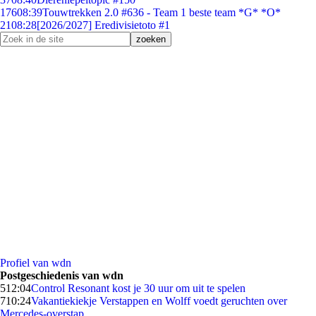
176
08:39
Touwtrekken 2.0 #636 - Team 1 beste team *G* *O*
21
08:28
[2026/2027] Eredivisietoto #1
Profiel van wdn
Postgeschiedenis van wdn
5
12:04
Control Resonant kost je 30 uur om uit te spelen
7
10:24
Vakantiekiekje Verstappen en Wolff voedt geruchten over
Mercedes-overstap