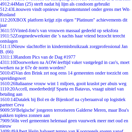
49
12:44
Man (25) sterft nadat hij lijm als condoom gebruikt
5
12:43
Litouwen vindt opnieuw migrantentunnel onder grens met Wit-
Rusland
1
12:20
XBOX platform krijgt zijn eigen "Platinum" achievements dit
jaar
36
11:55
Vinted-foto's van vrouwen massaal gedeeld op seksfora
19
11:52
Zorgmedewerkster die 's nachts haar vriend bezocht terecht
ontslagen
5
11:13
Nieuw slachtoffer in kindermisbruikzaak zorgprofessional Jan
B. (66)
33
11:13
Random Pics van de Dag #1977
43
11:10
Doorwerken na AOW-leeftijd vaker vastgelegd in cao's, moet
werken na je 67e de norm worden?
50
10:45
Van den Brink zet nog eens 14 gemeenten onder toezicht om
spreidingswet
16
10:26
Italiaanse vrouw wint 1 miljoen, gooit kraslot per abuis weg
11
10:20
Accell, moederbedrijf Sparta en Batavus, vraagt uitstel van
betaling aan
16
10:14
Datalek bij Bol en de Bijenkorf na cyberaanval op logistiek
partner Ceva
90
09:59
'Belgische' jongeren terroriseren Galderse Meren, maar Boa's
pakken topless zonnen aan
79
09:56
In veel gemeenten helemaal geen vuurwerk meer met oud en
nieuw
34
09:49
Albert Heijn halveert tempo van Koopzegels sparen vanaf