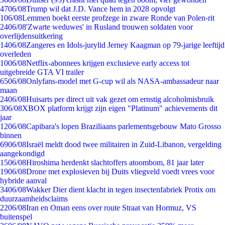
47
06/08
Trump wil dat J.D. Vance hem in 2028 opvolgt
1
06/08
Lemmen boekt eerste profzege in zware Ronde van Polen-rit
24
06/08
'Zwarte weduwes' in Rusland trouwen soldaten voor
overlijdensuitkering
14
06/08
Zangeres en Idols-jurylid Jerney Kaagman op 79-jarige leeftijd
overleden
10
06/08
Netflix-abonnees krijgen exclusieve early access tot
uitgebreide GTA VI trailer
65
06/08
Onlyfans-model met G-cup wil als NASA-ambassadeur naar
maan
24
06/08
Huisarts per direct uit vak gezet om ernstig alcoholmisbruik
3
06/08
XBOX platform krijgt zijn eigen "Platinum" achievements dit
jaar
12
06/08
Capibara's lopen Braziliaans parlementsgebouw Mato Grosso
binnen
69
06/08
Israël meldt dood twee militairen in Zuid-Libanon, vergelding
aangekondigd
15
06/08
Hiroshima herdenkt slachtoffers atoombom, 81 jaar later
19
06/08
Drone met explosieven bij Duits vliegveld voedt vrees voor
hybride aanval
34
06/08
Wakker Dier dient klacht in tegen insectenfabriek Protix om
duurzaamheidsclaims
22
06/08
Iran en Oman eens over route Straat van Hormuz, VS
buitenspel