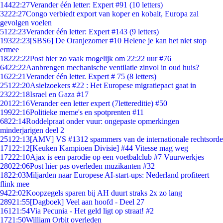
144
22:27
Verander één letter: Expert #91 (10 letters)
32
22:27
Congo verbiedt export van koper en kobalt, Europa zal
gevolgen voelen
51
22:23
Verander één letter: Expert #143 (9 letters)
193
22:23
[SBS6] De Oranjezomer #10 Helene je kan het niet stop
ermee
182
22:22
Post hier zo vaak mogelijk om 22:22 uur #76
64
22:22
Aanbrengen mechanische ventilatie zinvol in oud huis?
16
22:21
Verander één letter. Expert # 75 (8 letters)
251
22:20
Asielzoekers #22 : Het Europese migratiepact gaat in
232
22:18
Israel en Gaza #17
201
22:16
Verander een letter expert (7lettereditie) #50
199
22:16
Politieke meme's en spotprenten #11
68
22:14
Roddelpraat onder vuur: ongepaste opmerkingen
minderjarigen deel 2
251
22:13
[AMV] VS #1312 spammers van de internationale rechtsorde
171
22:12
[Keuken Kampioen Divisie] #44 Vitesse mag weg
172
22:10
Ajax is een parodie op een voetbalclub #7 Vuurwerkjes
280
22:06
Post hier pas overleden muzikanten #32
18
22:03
Miljarden naar Europese AI-start-ups: Nederland profiteert
flink mee
94
22:02
Koopzegels sparen bij AH duurt straks 2x zo lang
289
21:55
[Dagboek] Veel aan hoofd - Deel 27
161
21:54
Via Pecunia - Het geld ligt op straat! #2
17
21:50
William Orbit overleden