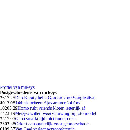
Profiel van mrkeys
Postgeschiedenis van mrkeys
26
17:25
Dan Karaty helpt Gordon voor Songfestival
40
13:08
Jakhals irriteert Ajax-trainer Jol fors
102
03:29
Homo rukt vriends kloten letterlijk af
74
23:19
Meisjes willen waarschuwing bij foto model
35
17:05
Gamesmarkt lijdt niet onder crisis
25
03:38
Orkest aansprakelijk voor gehoorschade
61
09:57
Van Gaal verlaat persconferentie