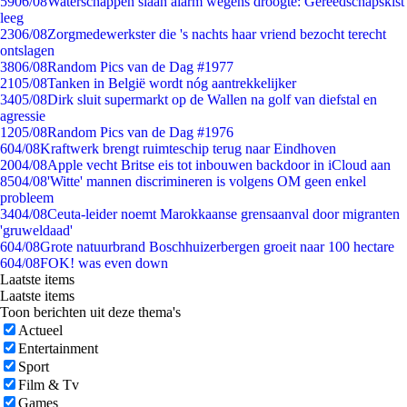
59
06/08
Waterschappen slaan alarm wegens droogte: Gereedschapskist
leeg
23
06/08
Zorgmedewerkster die 's nachts haar vriend bezocht terecht
ontslagen
38
06/08
Random Pics van de Dag #1977
21
05/08
Tanken in België wordt nóg aantrekkelijker
34
05/08
Dirk sluit supermarkt op de Wallen na golf van diefstal en
agressie
12
05/08
Random Pics van de Dag #1976
6
04/08
Kraftwerk brengt ruimteschip terug naar Eindhoven
20
04/08
Apple vecht Britse eis tot inbouwen backdoor in iCloud aan
85
04/08
'Witte' mannen discrimineren is volgens OM geen enkel
probleem
34
04/08
Ceuta-leider noemt Marokkaanse grensaanval door migranten
'gruweldaad'
6
04/08
Grote natuurbrand Boschhuizerbergen groeit naar 100 hectare
6
04/08
FOK! was even down
Laatste items
Laatste items
Toon berichten uit deze thema's
Actueel
Entertainment
Sport
Film & Tv
Games