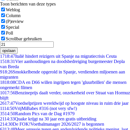
Toon berichten van deze types
Weblog
Column
(P)review
Special
Poll
Scrollbar gebruiken
opslaan
17
18:47
Italië hindert reizigers uit Spanje na migratiecrisis Ceuta
15
18:31
Vier aanhoudingen na doodsbedreiging burgemeester Depla
van Breda
9
18:26
Smokkelbende opgerold in Spanje, verdienden miljoenen aan
migranten
18
18:08
CDA en D66 willen ingrijpen tegen 'gluurbrillen' die mensen
ongemerkt filmen
10
17:56
Benzineprijs daalt verder, onzekerheid over Straat van Hormuz
blijft
26
17:47
Voedselprijzen wereldwijd op hoogste niveau in ruim drie jaar
11
14:50
VrijMiBabes #316 (not very sfw!)
35
14:50
Random Pics van de Dag #1979
21
14:33
Quake krijgt na 30 jaar een gratis uitbreiding
2
14:30
De FOK!Voetbalmanager 2026/2027 is begonnen
63
13:48
Meer agressie tegen een andersluidende politieke mening, laat