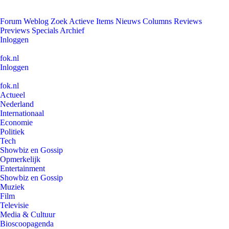
Forum
Weblog
Zoek
Actieve Items
Nieuws
Columns
Reviews
Previews
Specials
Archief
Inloggen
fok.nl
Inloggen
fok.nl
Actueel
Nederland
Internationaal
Economie
Politiek
Tech
Showbiz en Gossip
Opmerkelijk
Entertainment
Showbiz en Gossip
Muziek
Film
Televisie
Media & Cultuur
Bioscoopagenda