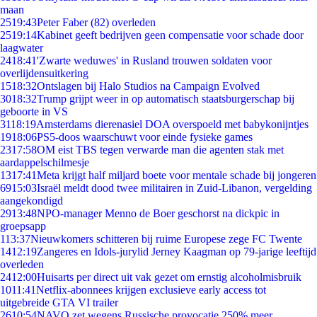
maan
25
19:43
Peter Faber (82) overleden
25
19:14
Kabinet geeft bedrijven geen compensatie voor schade door
laagwater
24
18:41
'Zwarte weduwes' in Rusland trouwen soldaten voor
overlijdensuitkering
15
18:32
Ontslagen bij Halo Studios na Campaign Evolved
30
18:32
Trump grijpt weer in op automatisch staatsburgerschap bij
geboorte in VS
31
18:19
Amsterdams dierenasiel DOA overspoeld met babykonijntjes
19
18:06
PS5-doos waarschuwt voor einde fysieke games
23
17:58
OM eist TBS tegen verwarde man die agenten stak met
aardappelschilmesje
13
17:41
Meta krijgt half miljard boete voor mentale schade bij jongeren
69
15:03
Israël meldt dood twee militairen in Zuid-Libanon, vergelding
aangekondigd
29
13:48
NPO-manager Menno de Boer geschorst na dickpic in
groepsapp
1
13:37
Nieuwkomers schitteren bij ruime Europese zege FC Twente
14
12:19
Zangeres en Idols-jurylid Jerney Kaagman op 79-jarige leeftijd
overleden
24
12:00
Huisarts per direct uit vak gezet om ernstig alcoholmisbruik
10
11:41
Netflix-abonnees krijgen exclusieve early access tot
uitgebreide GTA VI trailer
26
10:54
NAVO zet wegens Russische provocatie 250% meer