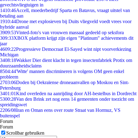
gevechtsvliegtuigen in
14
10:46
Accell, moederbedrijf Sparta en Batavus, vraagt uitstel van
betaling aan
19
10:44
Drone met explosieven bij Duits vliegveld voedt vrees voor
hybride aanval
39
09:53
Vinted-foto's van vrouwen massaal gedeeld op seksfora
3
09:33
XBOX platform krijgt zijn eigen "Platinum" achievements dit
jaar
46
09:22
Progressieve Democraat El-Sayed wint nipt voorverkiezing
Michigan
34
08:18
Wakker Dier dient klacht in tegen insectenfabriek Protix om
duurzaamheidsclaims
85
04:44
'Witte' mannen discrimineren is volgens OM geen enkel
probleem
27
03:06
Doden bij Oekraïense droneaanvallen op Moskou en Sint-
Petersburg
34
01:01
Kind overleden na aanrijding door AH-bestelbus in Dordrecht
53
00:28
Van den Brink zet nog eens 14 gemeenten onder toezicht om
spreidingswet
22
06/08
Iran en Oman eens over route Straat van Hormuz, VS
buitenspel
Forum
Forum
Scrollbar gebruiken