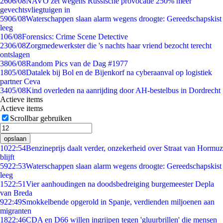
26
06/08
NAVO zet wegens Russische provocatie 250% meer
gevechtsvliegtuigen in
59
06/08
Waterschappen slaan alarm wegens droogte: Gereedschapskist
leeg
1
06/08
Forensics: Crime Scene Detective
23
06/08
Zorgmedewerkster die 's nachts haar vriend bezocht terecht
ontslagen
38
06/08
Random Pics van de Dag #1977
18
05/08
Datalek bij Bol en de Bijenkorf na cyberaanval op logistiek
partner Ceva
34
05/08
Kind overleden na aanrijding door AH-bestelbus in Dordrecht
Actieve items
Actieve items
Scrollbar gebruiken
opslaan
10
22:54
Benzineprijs daalt verder, onzekerheid over Straat van Hormuz
blijft
59
22:53
Waterschappen slaan alarm wegens droogte: Gereedschapskist
leeg
15
22:51
Vier aanhoudingen na doodsbedreiging burgemeester Depla
van Breda
9
22:49
Smokkelbende opgerold in Spanje, verdienden miljoenen aan
migranten
18
22:46
CDA en D66 willen ingrijpen tegen 'gluurbrillen' die mensen