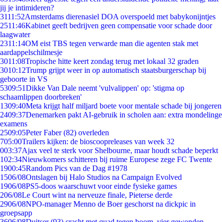
jij je intimideren?
31
11:52
Amsterdams dierenasiel DOA overspoeld met babykonijntjes
25
11:46
Kabinet geeft bedrijven geen compensatie voor schade door
laagwater
23
11:14
OM eist TBS tegen verwarde man die agenten stak met
aardappelschilmesje
30
11:08
Tropische hitte keert zondag terug met lokaal 32 graden
30
10:12
Trump grijpt weer in op automatisch staatsburgerschap bij
geboorte in VS
53
09:51
Dikke Van Dale neemt 'vulvalippen' op: 'stigma op
schaamlippen doorbreken'
13
09:40
Meta krijgt half miljard boete voor mentale schade bij jongeren
24
09:37
Denemarken pakt AI-gebruik in scholen aan: extra mondelinge
examens
25
09:05
Peter Faber (82) overleden
7
05:00
Trailers kijken: de bioscoopreleases van week 32
0
03:37
Ajax veel te sterk voor Shelbourne, maar houdt schade beperkt
1
02:34
Nieuwkomers schitteren bij ruime Europese zege FC Twente
19
00:45
Random Pics van de Dag #1978
15
06/08
Ontslagen bij Halo Studios na Campaign Evolved
19
06/08
PS5-doos waarschuwt voor einde fysieke games
2
06/08
Le Court wint na nerveuze finale, Pieterse derde
29
06/08
NPO-manager Menno de Boer geschorst na dickpic in
groepsapp
36
06/08
Duitser (93) crasht met quad tegen boom, vier gewonden