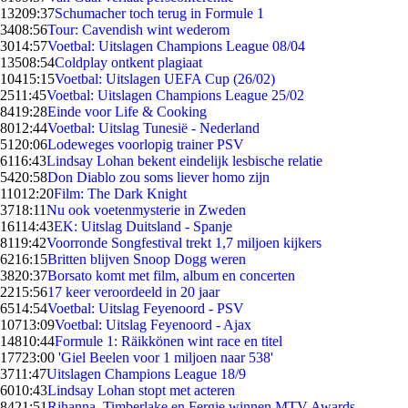
132
09:37
Schumacher toch terug in Formule 1
34
08:56
Tour: Cavendish wint wederom
30
14:57
Voetbal: Uitslagen Champions League 08/04
135
08:54
Coldplay ontkent plagiaat
104
15:15
Voetbal: Uitslagen UEFA Cup (26/02)
25
11:45
Voetbal: Uitslagen Champions League 25/02
84
19:28
Einde voor Life & Cooking
80
12:44
Voetbal: Uitslag Tunesië - Nederland
51
20:06
Lodeweges voorlopig trainer PSV
61
16:43
Lindsay Lohan bekent eindelijk lesbische relatie
54
20:58
Don Diablo zou soms liever homo zijn
110
12:20
Film: The Dark Knight
37
18:11
Nu ook voetenmysterie in Zweden
161
14:43
EK: Uitslag Duitsland - Spanje
81
19:42
Voorronde Songfestival trekt 1,7 miljoen kijkers
62
16:15
Britten blijven Snoop Dogg weren
38
20:37
Borsato komt met film, album en concerten
22
15:56
17 keer veroordeeld in 20 jaar
65
14:54
Voetbal: Uitslag Feyenoord - PSV
107
13:09
Voetbal: Uitslag Feyenoord - Ajax
148
10:44
Formule 1: Räikkönen wint race en titel
177
23:00
'Giel Beelen voor 1 miljoen naar 538'
37
11:47
Uitslagen Champions League 18/9
60
10:43
Lindsay Lohan stopt met acteren
84
21:51
Rihanna, Timberlake en Fergie winnen MTV Awards