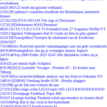
overledenen.
44
20:30
GGZ heeft mij gezond verklaard.
23
20:29
Capibara's wandelen doodleuk het Braziliaanse parlement
binnen
257
20:25
[UFO/UAP] #16 The Age of Disclosure
137
20:20
[Wielrennen #616] Brennan!
68
20:15
GTA VI #12 GTA VI Extended look 27 Augustus Netflix/YT
10
20:13
[gratis] Videogames Part 9: Gratis en free-to-play games!
43
19:50
[Voorspellen] Voorspel de eindstand van de Eredivisie
2026/2027
7
19:48
Dries Roelvink spreekt vakantieganger aan om gele zwembroek
49
19:46
Woningtekort: dus ga je woningen slopen, logisch
241
19:46
Top 2000 Editie 2025 #243 Alle dikzakken willen op je
lijken
4
19:42
Last minute balie Schiphol
8
19:39
[2023] Australië: Voyager - Promise #2 - Ze komen naar
Tilburg
74
19:36
Een tactische/militaire analyse van het front in Oekraïne #31
148
19:32
[SBS6] Vandaag Inside #136 - Boekje pluggen.
5
19:29
Ik ga de fok-toto winnen dit jaar
273
19:25
Het enige echte LEGO-topic #45 LEGOOOOOOOOOOO
235
19:13
Frontpage Feedback Topic #60
9
19:07
14-jarige leerling Thailand schiet grootouders en leraren dood
14
19:06
Prijs Bar le duc rood in het buitenland
37
19:02
[2026/2027] Eredivisietoto #1