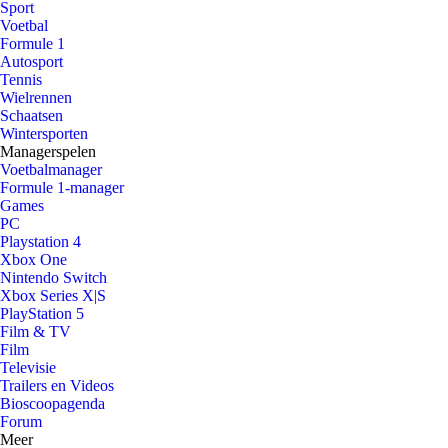
Sport
Voetbal
Formule 1
Autosport
Tennis
Wielrennen
Schaatsen
Wintersporten
Managerspelen
Voetbalmanager
Formule 1-manager
Games
PC
Playstation 4
Xbox One
Nintendo Switch
Xbox Series X|S
PlayStation 5
Film & TV
Film
Televisie
Trailers en Videos
Bioscoopagenda
Forum
Meer