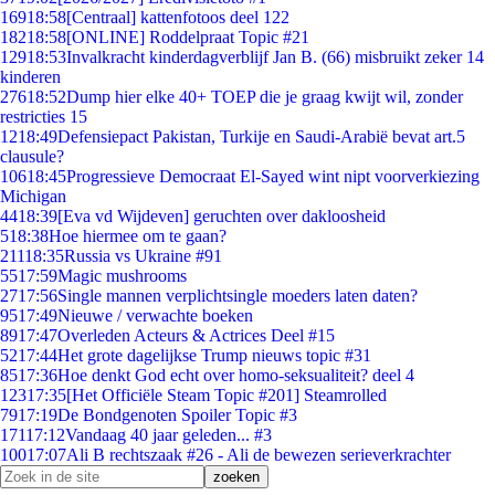
169
18:58
[Centraal] kattenfotoos deel 122
182
18:58
[ONLINE] Roddelpraat Topic #21
129
18:53
Invalkracht kinderdagverblijf Jan B. (66) misbruikt zeker 14
kinderen
276
18:52
Dump hier elke 40+ TOEP die je graag kwijt wil, zonder
restricties 15
12
18:49
Defensiepact Pakistan, Turkije en Saudi-Arabië bevat art.5
clausule?
106
18:45
Progressieve Democraat El-Sayed wint nipt voorverkiezing
Michigan
44
18:39
[Eva vd Wijdeven] geruchten over dakloosheid
5
18:38
Hoe hiermee om te gaan?
211
18:35
Russia vs Ukraine #91
55
17:59
Magic mushrooms
27
17:56
Single mannen verplichtsingle moeders laten daten?
95
17:49
Nieuwe / verwachte boeken
89
17:47
Overleden Acteurs & Actrices Deel #15
52
17:44
Het grote dagelijkse Trump nieuws topic #31
85
17:36
Hoe denkt God echt over homo-seksualiteit? deel 4
123
17:35
[Het Officiële Steam Topic #201] Steamrolled
79
17:19
De Bondgenoten Spoiler Topic #3
171
17:12
Vandaag 40 jaar geleden... #3
100
17:07
Ali B rechtszaak #26 - Ali de bewezen serieverkrachter