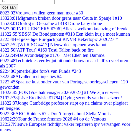
opslaan
80
23:02
Vrouwen willen geen man meer #30
133
23:01
Migranten breken door grens naar Ceuta in Spanje,l #10
155
23:01
Oorlog in Oekraïne #1318 Drone baby drone
55
23:00
[INFLUENCERS #296] Alles is welkom kneuzing of breuk
113
22:55
[SBS6] De Bondgenoten #318 Een klein kusje moet kunnen
3
22:54
Het gezellige Eurojackpot KNVB Bekertopic 2026/27 #1
145
22:52
[WLR SC #417] Nieuw deel openen was kaputt
43
22:50
[ATP Tour] #169 Tosti Tallon back on fire
272
22:49
De Avondetappe #176 - Met Ellen ten Damme.
69
22:48
Techniekles verdwijnt uit onderbouw: maar half zo veel uren
als 2007
9
22:48
Opmerkelijke foto's van Funda #243
73
22:48
Afvallen met injecties #4
12
22:45
Spaanse kust onder vuur van Portugese oorlogsschepen: 120
gewonden
110
22:45
[FOK!Voetbalmanager 2026/2027] #1 We zijn er weer
219
22:38
[Live Eredivisie #1784] Dying seconds van het seizoen!
118
22:37
Jonge Cambridge professor stapt op na claims over plagiaat
en leugens
90
22:36
ARC Raiders #7 - Don’t forget about Stella Montis
196
22:29
Tour de France femmes 2026 #4 op de Ventoux
3
22:27
Nieuwe Europese richtlijn: vaker repareren ipv vervangen voor
nieuw