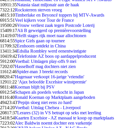
109
11:35
Natasia slaat miljonair aan de haak
73
22:12
Rocksterren sterven vroeg
48
15:10
Timberlake en Beyoncé toppers bij MTV-Awards
69
15:51
Veel kijkers voor Tour de France
195
00:26
Vrouw verliest zaak tegen Postcode Loterij
154
09:17
Ali B geweigerd op premièrevoorstelling
314
19:07
Helft stages rijk moet naar allochtonen
68
14:55
Spice Girls gaan op tournee
117
09:32
Eenhoorn ontdekt in China
134
11:34
Edsilia Rombley werd eenentwintigste
104
19:42
Telefoniste AZ boos op aardappelproducent
59
12:00
Voetbal: Uitslagen play-offs 9 mei
72
02:07
Hasselhoff mag dochters niet zien
116
12:46
Spider-man 3 breekt records
88
20:47
Hagenaar verkoopt 16-jarige 'vriendin'
129
11:22
'Ajax beloofde Excelsior winstpremie'
98
11:48
Koeman blijft bij PSV
69
12:54
Schapen als poedels verkocht in Japan
81
16:40
Ronald Koeman op Marktplaats aangeboden
494
23:43
'Pepijn sloeg niet eens zo hard'
27
14:20
Voetbal: Uitslag Chelsea - Liverpool
208
17:37
Lerares (32) in VS betrapt op seks met leerling
54
18:54
Kaarten Excelsior - AZ massaal te koop op marktplaats
72
23:02
Alec Baldwin noemt dochter een varkentje