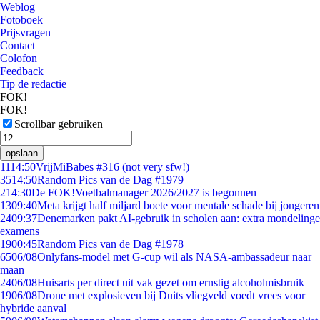
Weblog
Fotoboek
Prijsvragen
Contact
Colofon
Feedback
Tip de redactie
FOK!
FOK!
Scrollbar gebruiken
opslaan
11
14:50
VrijMiBabes #316 (not very sfw!)
35
14:50
Random Pics van de Dag #1979
2
14:30
De FOK!Voetbalmanager 2026/2027 is begonnen
13
09:40
Meta krijgt half miljard boete voor mentale schade bij jongeren
24
09:37
Denemarken pakt AI-gebruik in scholen aan: extra mondelinge
examens
19
00:45
Random Pics van de Dag #1978
65
06/08
Onlyfans-model met G-cup wil als NASA-ambassadeur naar
maan
24
06/08
Huisarts per direct uit vak gezet om ernstig alcoholmisbruik
19
06/08
Drone met explosieven bij Duits vliegveld voedt vrees voor
hybride aanval