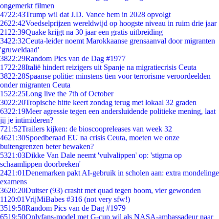
ongemerkt filmen
47
22:43
Trump wil dat J.D. Vance hem in 2028 opvolgt
26
22:42
Voedselprijzen wereldwijd op hoogste niveau in ruim drie jaar
21
22:39
Quake krijgt na 30 jaar een gratis uitbreiding
34
22:32
Ceuta-leider noemt Marokkaanse grensaanval door migranten
'gruweldaad'
38
22:29
Random Pics van de Dag #1977
17
22:28
Italië hindert reizigers uit Spanje na migratiecrisis Ceuta
38
22:28
Spaanse politie: minstens tien voor terrorisme veroordeelden
onder migranten Ceuta
15
22:25
Long live the 7th of October
30
22:20
Tropische hitte keert zondag terug met lokaal 32 graden
63
22:19
Meer agressie tegen een andersluidende politieke mening, laat
jij je intimideren?
7
21:52
Trailers kijken: de bioscoopreleases van week 32
46
21:30
Spoedberaad EU na crisis Ceuta, moeten we onze
buitengrenzen beter bewaken?
53
21:03
Dikke Van Dale neemt 'vulvalippen' op: 'stigma op
schaamlippen doorbreken'
24
21:01
Denemarken pakt AI-gebruik in scholen aan: extra mondelinge
examens
36
20:20
Duitser (93) crasht met quad tegen boom, vier gewonden
11
20:01
VrijMiBabes #316 (not very sfw!)
35
19:58
Random Pics van de Dag #1979
65
19:50
Onlyfans-model met G-cup wil als NASA-ambassadeur naar