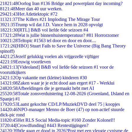
218
21:48
Oorlog Iran #136 Bridge and powerplant day incoming?
81
21:48
Meer dan 40 uur werken.
294
21:43
Het Atletiektopic #72
113
21:37
The Killers #21 Imploding The Mirage Tour
39
21:35
Trump wil dat J.D. Vance hem in 2028 opvolgt
182
21:30
[RTL] B&B vol liefde 6de seizoen #4
173
21:28
Wat is jullie binnenhuistemperatuur? #81 Horrorzomer
100
21:28
Teltopic #1563 tel door en door en door....
17
21:26
[HBO] Stuart Fails to Save the Universe (Big Bang Theory
spinoff)
44
21:25
Jezelf gelukkig voelen als vrijgezelle vijftiger
42
21:19
Eeuwig voortleven
248
21:13
[Videoland] B&B vol liefde 6de seizoen #1 voor de
vooruitkijkers
24
21:12
Op vakantie met (kleine) kinderen #30
143
21:08
Zaken waar je je echt dood aan ergert #17 - Werklui
248
20:58
Afbeeldingen die je gemaakt hebt met AI
255
20:58
Totale zonsverduistering 12-08-2026 (Groenland, IJsland en
Spanje) #1
179
20:53
Laatst gekochte CD/LP/MuziekDVD deel 75 | koopjes
144
20:46
NPO-manager Menno de Boer (47) op non-actief stuurde
dick-pic rond
118
20:45
Het RLS Social Media-topic #160 Zonder Kolonel!!
37
20:44
[Crowdfunding] #443 Rentestijgingen?
241
20:39
Wie gaan er dood in 2026?Post met een vleugje cynisme de