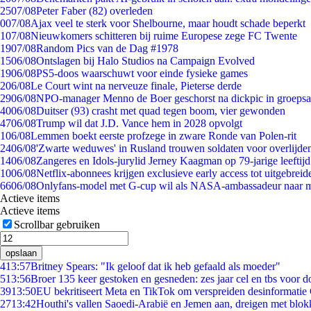
25
07/08
Peter Faber (82) overleden
0
07/08
Ajax veel te sterk voor Shelbourne, maar houdt schade beperkt
1
07/08
Nieuwkomers schitteren bij ruime Europese zege FC Twente
19
07/08
Random Pics van de Dag #1978
15
06/08
Ontslagen bij Halo Studios na Campaign Evolved
19
06/08
PS5-doos waarschuwt voor einde fysieke games
2
06/08
Le Court wint na nerveuze finale, Pieterse derde
29
06/08
NPO-manager Menno de Boer geschorst na dickpic in groeps
40
06/08
Duitser (93) crasht met quad tegen boom, vier gewonden
47
06/08
Trump wil dat J.D. Vance hem in 2028 opvolgt
1
06/08
Lemmen boekt eerste profzege in zware Ronde van Polen-rit
24
06/08
'Zwarte weduwes' in Rusland trouwen soldaten voor overlijden
14
06/08
Zangeres en Idols-jurylid Jerney Kaagman op 79-jarige leeftij
10
06/08
Netflix-abonnees krijgen exclusieve early access tot uitgebreid
66
06/08
Onlyfans-model met G-cup wil als NASA-ambassadeur naar 
Actieve items
Actieve items
Scrollbar gebruiken
opslaan
4
13:57
Britney Spears: "Ik geloof dat ik heb gefaald als moeder"
5
13:56
Broer 135 keer gestoken en gesneden: zes jaar cel en tbs voor
39
13:50
EU bekritiseert Meta en TikTok om verspreiden desinformatie
27
13:42
Houthi's vallen Saoedi-Arabië en Jemen aan, dreigen met blok