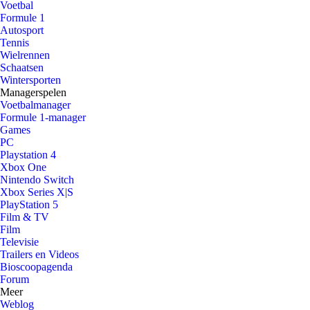
Voetbal
Formule 1
Autosport
Tennis
Wielrennen
Schaatsen
Wintersporten
Managerspelen
Voetbalmanager
Formule 1-manager
Games
PC
Playstation 4
Xbox One
Nintendo Switch
Xbox Series X|S
PlayStation 5
Film & TV
Film
Televisie
Trailers en Videos
Bioscoopagenda
Forum
Meer
Weblog