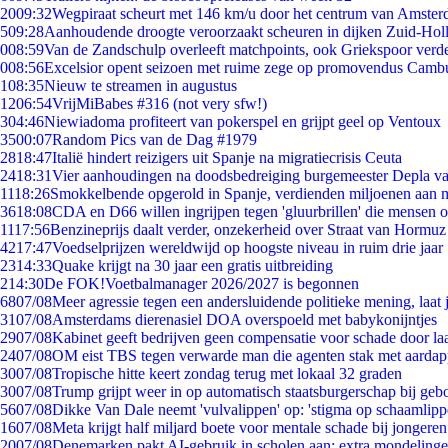
20
09:32
Wegpiraat scheurt met 146 km/u door het centrum van Amste
5
09:28
Aanhoudende droogte veroorzaakt scheuren in dijken Zuid-Hol
0
08:59
Van de Zandschulp overleeft matchpoints, ook Griekspoor verde
0
08:56
Excelsior opent seizoen met ruime zege op promovendus Camb
1
08:35
Nieuw te streamen in augustus
12
06:54
VrijMiBabes #316 (not very sfw!)
3
04:46
Niewiadoma profiteert van pokerspel en grijpt geel op Ventoux
35
00:07
Random Pics van de Dag #1979
28
18:47
Italië hindert reizigers uit Spanje na migratiecrisis Ceuta
24
18:31
Vier aanhoudingen na doodsbedreiging burgemeester Depla v
11
18:26
Smokkelbende opgerold in Spanje, verdienden miljoenen aan 
36
18:08
CDA en D66 willen ingrijpen tegen 'gluurbrillen' die mensen 
11
17:56
Benzineprijs daalt verder, onzekerheid over Straat van Hormuz b
42
17:47
Voedselprijzen wereldwijd op hoogste niveau in ruim drie jaar
23
14:33
Quake krijgt na 30 jaar een gratis uitbreiding
2
14:30
De FOK!Voetbalmanager 2026/2027 is begonnen
68
07/08
Meer agressie tegen een andersluidende politieke mening, laat j
31
07/08
Amsterdams dierenasiel DOA overspoeld met babykonijntjes
29
07/08
Kabinet geeft bedrijven geen compensatie voor schade door la
24
07/08
OM eist TBS tegen verwarde man die agenten stak met aardap
30
07/08
Tropische hitte keert zondag terug met lokaal 32 graden
30
07/08
Trump grijpt weer in op automatisch staatsburgerschap bij geb
56
07/08
Dikke Van Dale neemt 'vulvalippen' op: 'stigma op schaamlip
16
07/08
Meta krijgt half miljard boete voor mentale schade bij jongeren
20
07/08
Denemarken pakt AI-gebruik in scholen aan: extra mondeling