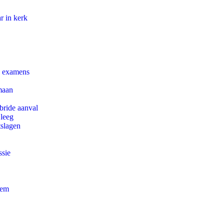
r in kerk
e examens
maan
bride aanval
 leeg
tslagen
ssie
eem