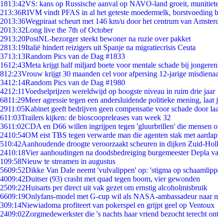
18
13:42
VS: kans op Russische aanval op NAVO-land groeit, munitiet
2
13:36
RIVM vindt PFAS in al het geteste moedermelk, borstvoeding bl
20
13:36
Wegpiraat scheurt met 146 km/u door het centrum van Amste
20
13:32
Long live the 7th of October
29
13:20
PostNL-bezorger steekt bewoner na ruzie over pakket
28
13:19
Italië hindert reizigers uit Spanje na migratiecrisis Ceuta
37
13:13
Random Pics van de Dag #1833
16
12:43
Meta krijgt half miljard boete voor mentale schade bij jongeren
8
12:23
Vrouw krijgt 30 maanden cel voor afpersing 12-jarige misdienaa
34
12:14
Random Pics van de Dag #1980
42
12:11
Voedselprijzen wereldwijd op hoogste niveau in ruim drie jaar
68
11:29
Meer agressie tegen een andersluidende politieke mening, laat ji
29
11:05
Kabinet geeft bedrijven geen compensatie voor schade door la
6
11:03
Trailers kijken: de bioscoopreleases van week 32
36
11:02
CDA en D66 willen ingrijpen tegen 'gluurbrillen' die mensen 
24
10:54
OM eist TBS tegen verwarde man die agenten stak met aardap
5
10:42
Aanhoudende droogte veroorzaakt scheuren in dijken Zuid-Hol
24
10:18
Vier aanhoudingen na doodsbedreiging burgemeester Depla v
1
09:58
Nieuw te streamen in augustus
56
09:52
Dikke Van Dale neemt 'vulvalippen' op: 'stigma op schaamlip
40
09:42
Duitser (93) crasht met quad tegen boom, vier gewonden
25
09:22
Huisarts per direct uit vak gezet om ernstig alcoholmisbruik
66
09:19
Onlyfans-model met G-cup wil als NASA-ambassadeur naar 
3
09:14
Niewiadoma profiteert van pokerspel en grijpt geel op Ventoux
24
09:02
Zorgmedewerkster die 's nachts haar vriend bezocht terecht on