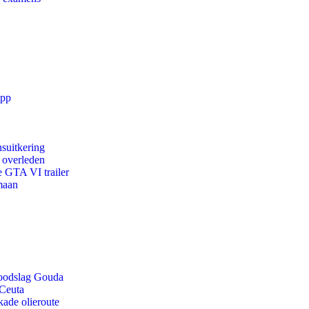
app
suitkering
d overleden
e GTA VI trailer
maan
 doodslag Gouda
 Ceuta
kade olieroute