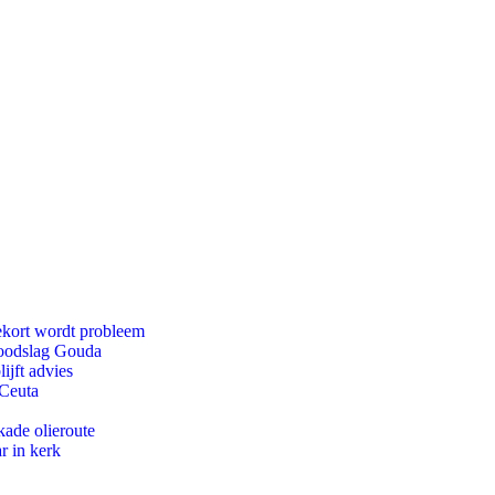
ekort wordt probleem
 doodslag Gouda
ijft advies
 Ceuta
kade olieroute
r in kerk