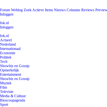
Forum
Weblog
Zoek
Actieve Items
Nieuws
Columns
Reviews
Previe
Inloggen
fok.nl
Inloggen
fok.nl
Actueel
Nederland
Internationaal
Economie
Politiek
Tech
Showbiz en Gossip
Opmerkelijk
Entertainment
Showbiz en Gossip
Muziek
Film
Televisie
Media & Cultuur
Bioscoopagenda
Sport