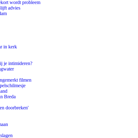
ekort wordt probleem
ijft advies
rdam
r in kerk
j je intimideren?
agwater
ongemerkt filmen
pelschilmesje
land
an Breda
pen doorbreken'
maan
tslagen