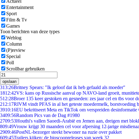
Actueel
Entertainment
Sport
Film & Tv
Games
Toon berichten van deze types
Weblog
Column
(P)review
Special
Poll
Scrollbar gebruiken
opslaan
3
13:26
Britney Spears: "Ik geloof dat ik heb gefaald als moeder"
18
12:42
VS: kans op Russische aanval op NAVO-land groeit, munitiet
5
12:28
Broer 135 keer gestoken en gesneden: zes jaar cel en tbs voor
2
12:17
RIVM vindt PFAS in al het geteste moedermelk, borstvoeding bl
39
10:16
EU bekritiseert Meta en TikTok om verspreiden desinformatie
34
09:56
Random Pics van de Dag #1980
27
09:53
Houthi's vallen Saoedi-Arabië en Jemen aan, dreigen met blok
8
09:49
Vrouw krijgt 30 maanden cel voor afpersing 12-jarige misdienaa
29
09:46
PostNL-bezorger steekt bewoner na ruzie over pakket
6
09:45
Trailers kijken: de bioscoopreleases van week 32