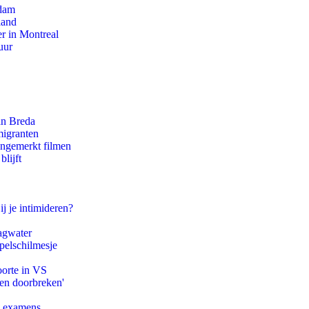
rdam
land
r in Montreal
uur
an Breda
migranten
ongemerkt filmen
lijft
ij je intimideren?
agwater
pelschilmesje
oorte in VS
pen doorbreken'
e examens