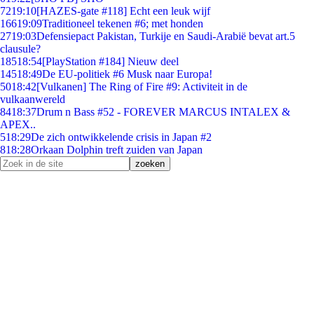
72
19:10
[HAZES-gate #118] Echt een leuk wijf
166
19:09
Traditioneel tekenen #6; met honden
27
19:03
Defensiepact Pakistan, Turkije en Saudi-Arabië bevat art.5
clausule?
185
18:54
[PlayStation #184] Nieuw deel
145
18:49
De EU-politiek #6 Musk naar Europa!
50
18:42
[Vulkanen] The Ring of Fire #9: Activiteit in de
vulkaanwereld
84
18:37
Drum n Bass #52 - FOREVER MARCUS INTALEX &
APEX..
5
18:29
De zich ontwikkelende crisis in Japan #2
8
18:28
Orkaan Dolphin treft zuiden van Japan