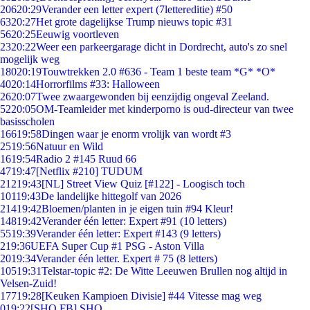
206
20:29
Verander een letter expert (7lettereditie) #50
63
20:27
Het grote dagelijkse Trump nieuws topic #31
56
20:25
Eeuwig voortleven
23
20:22
Weer een parkeergarage dicht in Dordrecht, auto's zo snel
mogelijk weg
180
20:19
Touwtrekken 2.0 #636 - Team 1 beste team *G* *O*
40
20:14
Horrorfilms #33: Halloween
26
20:07
Twee zwaargewonden bij eenzijdig ongeval Zeeland.
52
20:05
OM-Teamleider met kinderporno is oud-directeur van twee
basisscholen
166
19:58
Dingen waar je enorm vrolijk van wordt #3
25
19:56
Natuur en Wild
16
19:54
Radio 2 #145 Ruud 66
47
19:47
[Netflix #210] TUDUM
212
19:43
[NL] Street View Quiz [#122] - Loogisch toch
101
19:43
De landelijke hittegolf van 2026
214
19:42
Bloemen/planten in je eigen tuin #94 Kleur!
148
19:42
Verander één letter: Expert #91 (10 letters)
55
19:39
Verander één letter: Expert #143 (9 letters)
2
19:36
UEFA Super Cup #1 PSG - Aston Villa
20
19:34
Verander één letter. Expert # 75 (8 letters)
105
19:31
Telstar-topic #2: De Witte Leeuwen Brullen nog altijd in
Velsen-Zuid!
177
19:28
[Keuken Kampioen Divisie] #44 Vitesse mag weg
0
19:22
[SHO FB] SHO