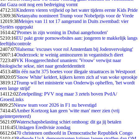
dat Gaza ooit nog een bedreiging vormt
47
12:31
Kinderen vieren vrijheid op het water tijdens eerste Kids Pride
53
09:36
Netanyahu nomineert Trump voor Nobelprijs voor de Vrede
120
19:38
Meisjes van 11 tot 17 aangerand in Duits zwembad: vier
Syriërs opgepakt
16
14:42
'Promes in zijn woning in Dubai aangehouden'
52
10:16
EU pakt grote pornowebsites aan: jongeren te makkelijk langs
leeftijdscontrole
24
07:07
Halsema: 'excuses voor rol Amsterdam bij Jodenvervolging'
50
07:14
Onderzoek: te weinig aminozuren in veganistisch dieet
72
23:49
VK Hooggerechtshof unaniem: 'Vrouw' verwijst naar
biologische sekse, niet naar genderidentiteit
45
13:48
In één nacht 375 boetes voor illegale straatraces in Westpoort
89
20:05
'Snow White' keldert, kijkers keren zich af van woke sprookje
38
19:12
Trump wil het ministerie van Onderwijs opheffen, 'het wordt
een lange strijd'
141
12:02
Zetelpeiling: PVV nog maar 3 zetels boven PvdA/
GroenLinks
8
09:25
Nieuw team voor 2026 in F1 nu bevestigd
74
14:45
Amber Kortzorg kan geen 'witte man' meer zien (vrij
geinterpreteerd)
56
21:09
Waterschapsbelasting schiet omhoog: dit ga jij betalen
11
16:45
Uitslagen Eredivisie zondag
66
12:04
70 christenen onthoofd in Democratische Republiek Congo
51
03:43
Rellende UvA-demonstranten krijgen lagere straffen dan OM