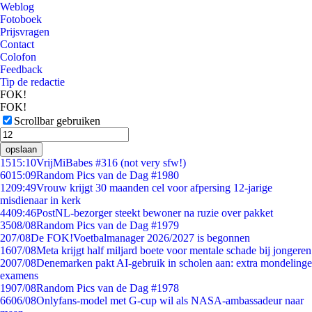
Weblog
Fotoboek
Prijsvragen
Contact
Colofon
Feedback
Tip de redactie
FOK!
FOK!
Scrollbar gebruiken
opslaan
15
15:10
VrijMiBabes #316 (not very sfw!)
60
15:09
Random Pics van de Dag #1980
12
09:49
Vrouw krijgt 30 maanden cel voor afpersing 12-jarige
misdienaar in kerk
44
09:46
PostNL-bezorger steekt bewoner na ruzie over pakket
35
08/08
Random Pics van de Dag #1979
2
07/08
De FOK!Voetbalmanager 2026/2027 is begonnen
16
07/08
Meta krijgt half miljard boete voor mentale schade bij jongeren
20
07/08
Denemarken pakt AI-gebruik in scholen aan: extra mondelinge
examens
19
07/08
Random Pics van de Dag #1978
66
06/08
Onlyfans-model met G-cup wil als NASA-ambassadeur naar