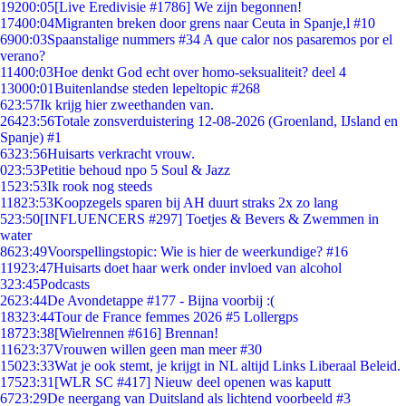
192
00:05
[Live Eredivisie #1786] We zijn begonnen!
174
00:04
Migranten breken door grens naar Ceuta in Spanje,l #10
69
00:03
Spaanstalige nummers #34 A que calor nos pasaremos por el
verano?
114
00:03
Hoe denkt God echt over homo-seksualiteit? deel 4
130
00:01
Buitenlandse steden lepeltopic #268
6
23:57
Ik krijg hier zweethanden van.
264
23:56
Totale zonsverduistering 12-08-2026 (Groenland, IJsland en
Spanje) #1
63
23:56
Huisarts verkracht vrouw.
0
23:53
Petitie behoud npo 5 Soul & Jazz
15
23:53
Ik rook nog steeds
118
23:53
Koopzegels sparen bij AH duurt straks 2x zo lang
5
23:50
[INFLUENCERS #297] Toetjes & Bevers & Zwemmen in
water
86
23:49
Voorspellingstopic: Wie is hier de weerkundige? #16
119
23:47
Huisarts doet haar werk onder invloed van alcohol
3
23:45
Podcasts
26
23:44
De Avondetappe #177 - Bijna voorbij :(
183
23:44
Tour de France femmes 2026 #5 Lollergps
187
23:38
[Wielrennen #616] Brennan!
116
23:37
Vrouwen willen geen man meer #30
150
23:33
Wat je ook stemt, je krijgt in NL altijd Links Liberaal Beleid.
175
23:31
[WLR SC #417] Nieuw deel openen was kaputt
67
23:29
De neergang van Duitsland als lichtend voorbeeld #3