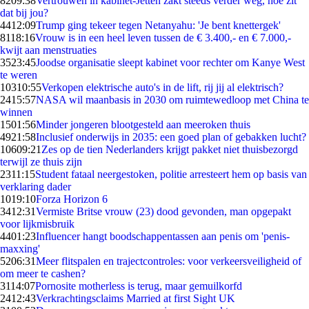
82
09:38
Vertrouwen in kabinet-Jetten zakt steeds verder weg, hoe zit
dat bij jou?
44
12:09
Trump ging tekeer tegen Netanyahu: 'Je bent knettergek'
81
18:16
Vrouw is in een heel leven tussen de € 3.400,- en € 7.000,-
kwijt aan menstruaties
35
23:45
Joodse organisatie sleept kabinet voor rechter om Kanye West
te weren
103
10:55
Verkopen elektrische auto's in de lift, rij jij al elektrisch?
24
15:57
NASA wil maanbasis in 2030 om ruimtewedloop met China te
winnen
15
01:56
Minder jongeren blootgesteld aan meeroken thuis
49
21:58
Inclusief onderwijs in 2035: een goed plan of gebakken lucht?
106
09:21
Zes op de tien Nederlanders krijgt pakket niet thuisbezorgd
terwijl ze thuis zijn
23
11:15
Student fataal neergestoken, politie arresteert hem op basis van
verklaring dader
10
19:10
Forza Horizon 6
34
12:31
Vermiste Britse vrouw (23) dood gevonden, man opgepakt
voor lijkmisbruik
44
01:23
Influencer hangt boodschappentassen aan penis om 'penis-
maxxing'
52
06:31
Meer flitspalen en trajectcontroles: voor verkeersveiligheid of
om meer te cashen?
31
14:07
Pornosite motherless is terug, maar gemuilkorfd
24
12:43
Verkrachtingsclaims Married at first Sight UK