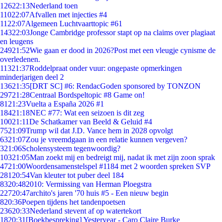
126
22:13
Nederland toen
110
22:07
Afvallen met injecties #4
11
22:07
Algemeen Luchtvaarttopic #61
143
22:03
Jonge Cambridge professor stapt op na claims over plagiaat
en leugens
249
21:52
Wie gaan er dood in 2026?Post met een vleugje cynisme de
overledenen.
113
21:37
Roddelpraat onder vuur: ongepaste opmerkingen
minderjarigen deel 2
136
21:35
[DRT SC] #6: RendacGoden sponsored by TONZON
297
21:28
Centraal Bordspeltopic #8 Game on!
81
21:23
Vuelta a España 2026 #1
184
21:18
NEC #77: Wat een seizoen is dit zeg
100
21:11
De Schatkamer van Beeld & Geluid #4
75
21:09
Trump wil dat J.D. Vance hem in 2028 opvolgt
63
21:07
Zou je vreemdgaan in een relatie kunnen vergeven?
3
21:06
Scholensysteem tegenwoordig?
103
21:05
Man zoekt mij en bedreigt mij, nadat ik met zijn zoon sprak
47
21:00
Woordensamenstelspel #1184 met 2 woorden spreken SVP
281
20:54
Van kleuter tot puber deel 184
83
20:48
2010: Vermissing van Herman Ploegstra
227
20:47
archito's jaren '70 huis #5 - Een nieuw begin
8
20:36
Poepen tijdens het tandenpoetsen
236
20:33
Nederland stevent af op watertekort
18
20:31
[Boekbespreking] Yesteryear - Caro Claire Burke