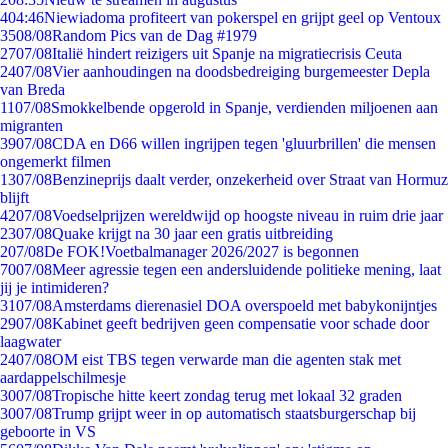
4
04:46
Niewiadoma profiteert van pokerspel en grijpt geel op Ventoux
35
08/08
Random Pics van de Dag #1979
27
07/08
Italië hindert reizigers uit Spanje na migratiecrisis Ceuta
24
07/08
Vier aanhoudingen na doodsbedreiging burgemeester Depla
van Breda
11
07/08
Smokkelbende opgerold in Spanje, verdienden miljoenen aan
migranten
39
07/08
CDA en D66 willen ingrijpen tegen 'gluurbrillen' die mensen
ongemerkt filmen
13
07/08
Benzineprijs daalt verder, onzekerheid over Straat van Hormuz
blijft
42
07/08
Voedselprijzen wereldwijd op hoogste niveau in ruim drie jaar
23
07/08
Quake krijgt na 30 jaar een gratis uitbreiding
2
07/08
De FOK!Voetbalmanager 2026/2027 is begonnen
70
07/08
Meer agressie tegen een andersluidende politieke mening, laat
jij je intimideren?
31
07/08
Amsterdams dierenasiel DOA overspoeld met babykonijntjes
29
07/08
Kabinet geeft bedrijven geen compensatie voor schade door
laagwater
24
07/08
OM eist TBS tegen verwarde man die agenten stak met
aardappelschilmesje
30
07/08
Tropische hitte keert zondag terug met lokaal 32 graden
30
07/08
Trump grijpt weer in op automatisch staatsburgerschap bij
geboorte in VS