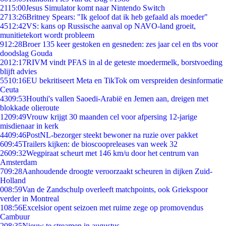
21
15:00
Jesus Simulator komt naar Nintendo Switch
27
13:26
Britney Spears: "Ik geloof dat ik heb gefaald als moeder"
45
12:42
VS: kans op Russische aanval op NAVO-land groeit,
munitietekort wordt probleem
9
12:28
Broer 135 keer gestoken en gesneden: zes jaar cel en tbs voor
doodslag Gouda
20
12:17
RIVM vindt PFAS in al de geteste moedermelk, borstvoeding
blijft advies
55
10:16
EU bekritiseert Meta en TikTok om verspreiden desinformatie
Ceuta
43
09:53
Houthi's vallen Saoedi-Arabië en Jemen aan, dreigen met
blokkade olieroute
12
09:49
Vrouw krijgt 30 maanden cel voor afpersing 12-jarige
misdienaar in kerk
44
09:46
PostNL-bezorger steekt bewoner na ruzie over pakket
6
09:45
Trailers kijken: de bioscoopreleases van week 32
26
09:32
Wegpiraat scheurt met 146 km/u door het centrum van
Amsterdam
7
09:28
Aanhoudende droogte veroorzaakt scheuren in dijken Zuid-
Holland
0
08:59
Van de Zandschulp overleeft matchpoints, ook Griekspoor
verder in Montreal
1
08:56
Excelsior opent seizoen met ruime zege op promovendus
Cambuur
2
08:35
Nieuw te streamen in augustus