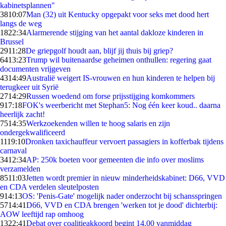
kabinetsplannen"
38
10:07
Man (32) uit Kentucky opgepakt voor seks met dood hert
langs de weg
18
22:34
Alarmerende stijging van het aantal dakloze kinderen in
Brussel
29
11:28
De griepgolf houdt aan, blijf jij thuis bij griep?
64
13:23
Trump wil buitenaardse geheimen onthullen: regering gaat
documenten vrijgeven
43
14:49
Australië weigert IS-vrouwen en hun kinderen te helpen bij
terugkeer uit Syrië
27
14:29
Russen woedend om forse prijsstijging komkommers
9
17:18
FOK's weerbericht met Stephan5: Nog één keer koud.. daarna
heerlijk zacht!
75
14:35
Werkzoekenden willen te hoog salaris en zijn
ondergekwalificeerd
11
19:10
Dronken taxichauffeur vervoert passagiers in kofferbak tijdens
carnaval
34
12:34
AP: 250k boeten voor gemeenten die info over moslims
verzamelden
85
11:03
Jetten wordt premier in nieuw minderheidskabinet: D66, VVD
en CDA verdelen sleutelposten
9
14:13
OS: 'Penis-Gate' mogelijk nader onderzocht bij schansspringen
57
14:41
D66, VVD en CDA brengen 'werken tot je dood' dichterbij:
AOW leeftijd rap omhoog
13
22:41
Debat over coalitieakkoord begint 14.00 vanmiddag