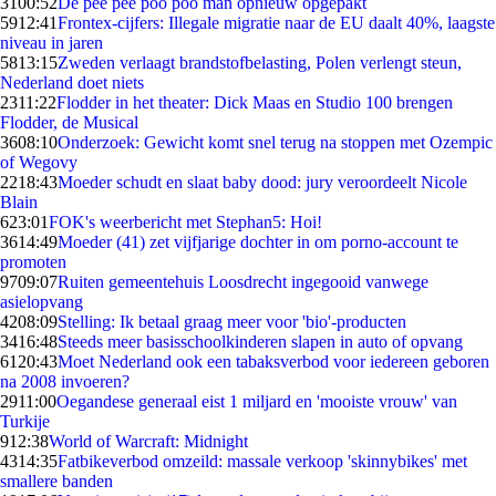
31
00:52
De pee pee poo poo man opnieuw opgepakt
59
12:41
Frontex-cijfers: Illegale migratie naar de EU daalt 40%, laagste
niveau in jaren
58
13:15
Zweden verlaagt brandstofbelasting, Polen verlengt steun,
Nederland doet niets
23
11:22
Flodder in het theater: Dick Maas en Studio 100 brengen
Flodder, de Musical
36
08:10
Onderzoek: Gewicht komt snel terug na stoppen met Ozempic
of Wegovy
22
18:43
Moeder schudt en slaat baby dood: jury veroordeelt Nicole
Blain
6
23:01
FOK's weerbericht met Stephan5: Hoi!
36
14:49
Moeder (41) zet vijfjarige dochter in om porno-account te
promoten
97
09:07
Ruiten gemeentehuis Loosdrecht ingegooid vanwege
asielopvang
42
08:09
Stelling: Ik betaal graag meer voor 'bio'-producten
34
16:48
Steeds meer basisschoolkinderen slapen in auto of opvang
61
20:43
Moet Nederland ook een tabaksverbod voor iedereen geboren
na 2008 invoeren?
29
11:00
Oegandese generaal eist 1 miljard en 'mooiste vrouw' van
Turkije
9
12:38
World of Warcraft: Midnight
43
14:35
Fatbikeverbod omzeild: massale verkoop 'skinnybikes' met
smallere banden