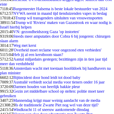
eiste
71
18:45
Burgemeester Halsema is beste lokale bestuurder van 2024
67
12:57
NVWA neemt in maand tijd tienduizenden vapes in beslag
170
18:43
Trump wil transgenders uitsluiten van vrouwensporten
389
11:54
Trump wil 'Riviera' maken van Gazastrook en waar nodig is
Israël hierbij helpen
20
15:40
VN: gezondheidszorg Gaza 'op instorten'
93
19:06
Steeds meer amputaties door Cobra 6 bij jongeren: chirurgen
slaan alarm
30
14:17
Weg met kerst
60
11:28
'Overheid moet reclame voor ongezond eten verbieden'
51
15:04
Heb jij al een kerstboom staan?
57
12:52
Aantal miljardairs gestegen; bezittingen zijn in tien jaar tijd
meer dan verdubbeld
51
18:36
Amsterdam wacht met toestaan hoofddoek bij handhavers na
plan minister
66
02:12
Bijtincident door hond leidt tot dood baby
70
09:37
Australië verbiedt social media voor tieners onder 16 jaar
37
20:09
Darmen houden van heerlijk bakkie pleur
99
15:32
Gezin zet middelbare school op stelten: politie moet taser
gebruiken
34
07:25
Mannendag krijgt maar weinig aandacht van de media
213
08:29
Is de traditionele Zwarte Piet nog wel van deze tijd?
24
15:54
Windkracht 11 of sneeuw aankomende dinsdag