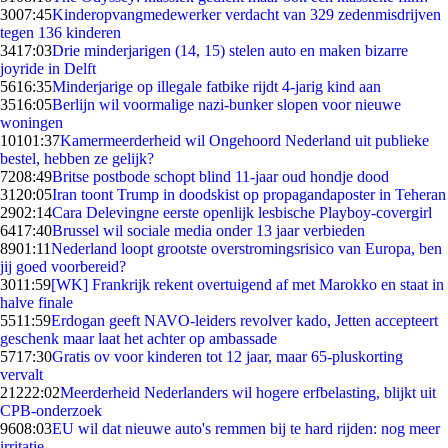
30
07:45
Kinderopvangmedewerker verdacht van 329 zedenmisdrijven
tegen 136 kinderen
34
17:03
Drie minderjarigen (14, 15) stelen auto en maken bizarre
joyride in Delft
56
16:35
Minderjarige op illegale fatbike rijdt 4-jarig kind aan
35
16:05
Berlijn wil voormalige nazi-bunker slopen voor nieuwe
woningen
101
01:37
Kamermeerderheid wil Ongehoord Nederland uit publieke
bestel, hebben ze gelijk?
72
08:49
Britse postbode schopt blind 11-jaar oud hondje dood
31
20:05
Iran toont Trump in doodskist op propagandaposter in Teheran
29
02:14
Cara Delevingne eerste openlijk lesbische Playboy-covergirl
64
17:40
Brussel wil sociale media onder 13 jaar verbieden
89
01:11
Nederland loopt grootste overstromingsrisico van Europa, ben
jij goed voorbereid?
30
11:59
[WK] Frankrijk rekent overtuigend af met Marokko en staat in
halve finale
55
11:59
Erdogan geeft NAVO-leiders revolver kado, Jetten accepteert
geschenk maar laat het achter op ambassade
57
17:30
Gratis ov voor kinderen tot 12 jaar, maar 65-pluskorting
vervalt
212
22:02
Meerderheid Nederlanders wil hogere erfbelasting, blijkt uit
CPB-onderzoek
96
08:03
EU wil dat nieuwe auto's remmen bij te hard rijden: nog meer
irritatie