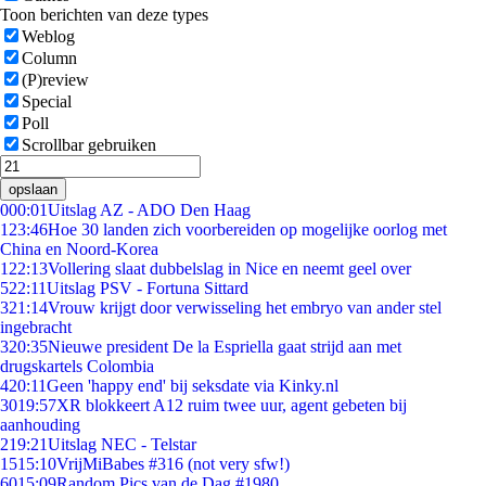
Toon berichten van deze types
Weblog
Column
(P)review
Special
Poll
Scrollbar gebruiken
opslaan
0
00:01
Uitslag AZ - ADO Den Haag
1
23:46
Hoe 30 landen zich voorbereiden op mogelijke oorlog met
China en Noord-Korea
1
22:13
Vollering slaat dubbelslag in Nice en neemt geel over
5
22:11
Uitslag PSV - Fortuna Sittard
3
21:14
Vrouw krijgt door verwisseling het embryo van ander stel
ingebracht
3
20:35
Nieuwe president De la Espriella gaat strijd aan met
drugskartels Colombia
4
20:11
Geen 'happy end' bij seksdate via Kinky.nl
30
19:57
XR blokkeert A12 ruim twee uur, agent gebeten bij
aanhouding
2
19:21
Uitslag NEC - Telstar
15
15:10
VrijMiBabes #316 (not very sfw!)
60
15:09
Random Pics van de Dag #1980