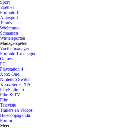
Sport
Voetbal
Formule 1
Autosport
Tennis
Wielrennen
Schaatsen
Wintersporten
Managerspelen
Voetbalmanager
Formule 1-manager
Games
PC
Playstation 4
Xbox One
Nintendo Switch
Xbox Series X|S
PlayStation 5
Film & TV
Film
Televisie
Trailers en Videos
Bioscoopagenda
Forum
Meer