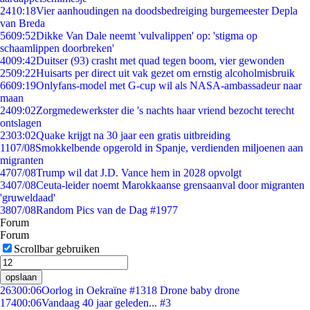
24
10:18
Vier aanhoudingen na doodsbedreiging burgemeester Depla
van Breda
56
09:52
Dikke Van Dale neemt 'vulvalippen' op: 'stigma op
schaamlippen doorbreken'
40
09:42
Duitser (93) crasht met quad tegen boom, vier gewonden
25
09:22
Huisarts per direct uit vak gezet om ernstig alcoholmisbruik
66
09:19
Onlyfans-model met G-cup wil als NASA-ambassadeur naar
maan
24
09:02
Zorgmedewerkster die 's nachts haar vriend bezocht terecht
ontslagen
23
03:02
Quake krijgt na 30 jaar een gratis uitbreiding
11
07/08
Smokkelbende opgerold in Spanje, verdienden miljoenen aan
migranten
47
07/08
Trump wil dat J.D. Vance hem in 2028 opvolgt
34
07/08
Ceuta-leider noemt Marokkaanse grensaanval door migranten
'gruweldaad'
38
07/08
Random Pics van de Dag #1977
Forum
Forum
Scrollbar gebruiken
opslaan
263
00:06
Oorlog in Oekraïne #1318 Drone baby drone
174
00:06
Vandaag 40 jaar geleden... #3