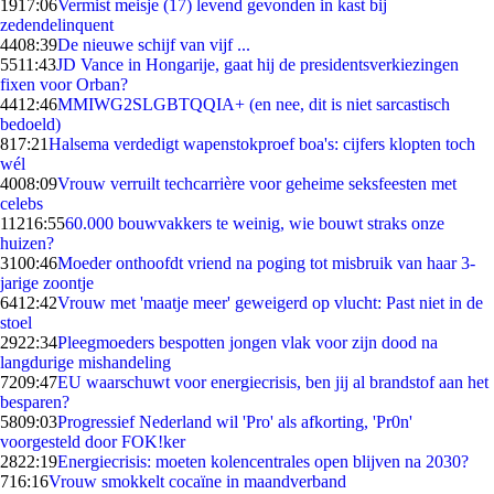
19
17:06
Vermist meisje (17) levend gevonden in kast bij
zedendelinquent
44
08:39
De nieuwe schijf van vijf ...
55
11:43
JD Vance in Hongarije, gaat hij de presidentsverkiezingen
fixen voor Orban?
44
12:46
MMIWG2SLGBTQQIA+ (en nee, dit is niet sarcastisch
bedoeld)
8
17:21
Halsema verdedigt wapenstokproef boa's: cijfers klopten toch
wél
40
08:09
Vrouw verruilt techcarrière voor geheime seksfeesten met
celebs
112
16:55
60.000 bouwvakkers te weinig, wie bouwt straks onze
huizen?
31
00:46
Moeder onthoofdt vriend na poging tot misbruik van haar 3-
jarige zoontje
64
12:42
Vrouw met 'maatje meer' geweigerd op vlucht: Past niet in de
stoel
29
22:34
Pleegmoeders bespotten jongen vlak voor zijn dood na
langdurige mishandeling
72
09:47
EU waarschuwt voor energiecrisis, ben jij al brandstof aan het
besparen?
58
09:03
Progressief Nederland wil 'Pro' als afkorting, 'Pr0n'
voorgesteld door FOK!ker
28
22:19
Energiecrisis: moeten kolencentrales open blijven na 2030?
7
16:16
Vrouw smokkelt cocaïne in maandverband