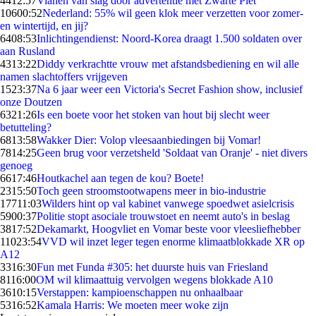
44
12:57
Vianen van slag door advertentie met Zwarte Piet
106
00:52
Nederland: 55% wil geen klok meer verzetten voor zomer-
en wintertijd, en jij?
64
08:53
Inlichtingendienst: Noord-Korea draagt 1.500 soldaten over
aan Rusland
43
13:22
Diddy verkrachtte vrouw met afstandsbediening en wil alle
namen slachtoffers vrijgeven
15
23:37
Na 6 jaar weer een Victoria's Secret Fashion show, inclusief
onze Doutzen
63
21:26
Is een boete voor het stoken van hout bij slecht weer
betutteling?
68
13:58
Wakker Dier: Volop vleesaanbiedingen bij Vomar!
78
14:25
Geen brug voor verzetsheld 'Soldaat van Oranje' - niet divers
genoeg
66
17:46
Houtkachel aan tegen de kou? Boete!
23
15:50
Toch geen stroomstootwapens meer in bio-industrie
177
11:03
Wilders hint op val kabinet vanwege spoedwet asielcrisis
59
00:37
Politie stopt asociale trouwstoet en neemt auto's in beslag
38
17:52
Dekamarkt, Hoogvliet en Vomar beste voor vleesliefhebber
110
23:54
VVD wil inzet leger tegen enorme klimaatblokkade XR op
A12
33
16:30
Fun met Funda #305: het duurste huis van Friesland
81
16:00
OM wil klimaattuig vervolgen wegens blokkade A10
36
10:15
Verstappen: kampioenschappen nu onhaalbaar
53
16:52
Kamala Harris: We moeten meer woke zijn