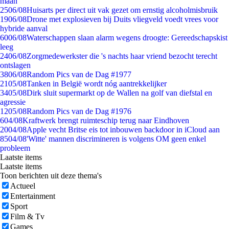
maan
25
06/08
Huisarts per direct uit vak gezet om ernstig alcoholmisbruik
19
06/08
Drone met explosieven bij Duits vliegveld voedt vrees voor
hybride aanval
60
06/08
Waterschappen slaan alarm wegens droogte: Gereedschapskist
leeg
24
06/08
Zorgmedewerkster die 's nachts haar vriend bezocht terecht
ontslagen
38
06/08
Random Pics van de Dag #1977
21
05/08
Tanken in België wordt nóg aantrekkelijker
34
05/08
Dirk sluit supermarkt op de Wallen na golf van diefstal en
agressie
12
05/08
Random Pics van de Dag #1976
6
04/08
Kraftwerk brengt ruimteschip terug naar Eindhoven
20
04/08
Apple vecht Britse eis tot inbouwen backdoor in iCloud aan
85
04/08
'Witte' mannen discrimineren is volgens OM geen enkel
probleem
Laatste items
Laatste items
Toon berichten uit deze thema's
Actueel
Entertainment
Sport
Film & Tv
Games