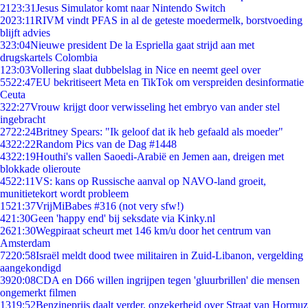
21
23:31
Jesus Simulator komt naar Nintendo Switch
20
23:11
RIVM vindt PFAS in al de geteste moedermelk, borstvoeding
blijft advies
3
23:04
Nieuwe president De la Espriella gaat strijd aan met
drugskartels Colombia
1
23:03
Vollering slaat dubbelslag in Nice en neemt geel over
55
22:47
EU bekritiseert Meta en TikTok om verspreiden desinformatie
Ceuta
3
22:27
Vrouw krijgt door verwisseling het embryo van ander stel
ingebracht
27
22:24
Britney Spears: "Ik geloof dat ik heb gefaald als moeder"
43
22:22
Random Pics van de Dag #1448
43
22:19
Houthi's vallen Saoedi-Arabië en Jemen aan, dreigen met
blokkade olieroute
45
22:11
VS: kans op Russische aanval op NAVO-land groeit,
munitietekort wordt probleem
15
21:37
VrijMiBabes #316 (not very sfw!)
4
21:30
Geen 'happy end' bij seksdate via Kinky.nl
26
21:30
Wegpiraat scheurt met 146 km/u door het centrum van
Amsterdam
72
20:58
Israël meldt dood twee militairen in Zuid-Libanon, vergelding
aangekondigd
39
20:08
CDA en D66 willen ingrijpen tegen 'gluurbrillen' die mensen
ongemerkt filmen
13
19:52
Benzineprijs daalt verder, onzekerheid over Straat van Hormuz