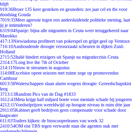
blijft
9
19:36
Broer 135 keer gestoken en gesneden: zes jaar cel en tbs voor
doodslag Gouda
70
19:35
Meer agressie tegen een andersluidende politieke mening, laat
jij je intimideren?
63
19:04
Spanje: bijna alle migranten in Ceuta weer teruggekeerd naar
Marokko
4
17:13
Niewiadoma profiteert van pokerspel en grijpt geel op Ventoux
7
16:10
Aanhoudende droogte veroorzaakt scheuren in dijken Zuid-
Holland
27
15:52
Italië hindert reizigers uit Spanje na migratiecrisis Ceuta
23
14:17
Long live the 7th of October
2
14:11
Nieuw te streamen in augustus
1
14:08
Excelsior opent seizoen met ruime zege op promovendus
Cambuur
60
13:58
Waterschappen slaan alarm wegens droogte: Gereedschapskist
leeg
37
13:13
Random Pics van de Dag #1833
16
12:43
Meta krijgt half miljard boete voor mentale schade bij jongeren
42
12:11
Voedselprijzen wereldwijd op hoogste niveau in ruim drie jaar
29
11:05
Kabinet geeft bedrijven geen compensatie voor schade door
laagwater
6
11:03
Trailers kijken: de bioscoopreleases van week 32
24
10:54
OM eist TBS tegen verwarde man die agenten stak met
aardappelschilmesje