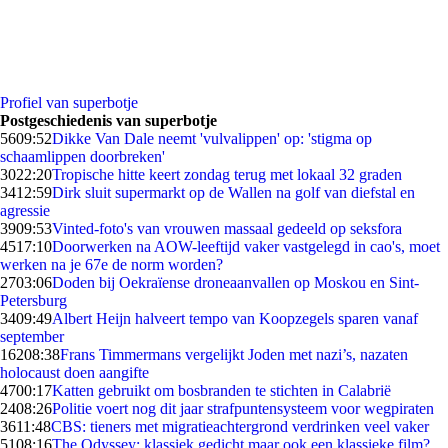
Profiel van superbotje
Postgeschiedenis van superbotje
56
09:52
Dikke Van Dale neemt 'vulvalippen' op: 'stigma op
schaamlippen doorbreken'
30
22:20
Tropische hitte keert zondag terug met lokaal 32 graden
34
12:59
Dirk sluit supermarkt op de Wallen na golf van diefstal en
agressie
39
09:53
Vinted-foto's van vrouwen massaal gedeeld op seksfora
45
17:10
Doorwerken na AOW-leeftijd vaker vastgelegd in cao's, moet
werken na je 67e de norm worden?
27
03:06
Doden bij Oekraïense droneaanvallen op Moskou en Sint-
Petersburg
34
09:49
Albert Heijn halveert tempo van Koopzegels sparen vanaf
september
162
08:38
Frans Timmermans vergelijkt Joden met nazi’s, nazaten
holocaust doen aangifte
47
00:17
Katten gebruikt om bosbranden te stichten in Calabrië
24
08:26
Politie voert nog dit jaar strafpuntensysteem voor wegpiraten
36
11:48
CBS: tieners met migratieachtergrond verdrinken veel vaker
51
08:16
The Odyssey: klassiek gedicht maar ook een klassieke film?