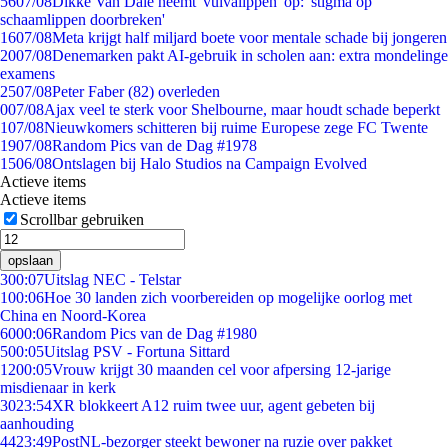
56
07/08
Dikke Van Dale neemt 'vulvalippen' op: 'stigma op
schaamlippen doorbreken'
16
07/08
Meta krijgt half miljard boete voor mentale schade bij jongeren
20
07/08
Denemarken pakt AI-gebruik in scholen aan: extra mondelinge
examens
25
07/08
Peter Faber (82) overleden
0
07/08
Ajax veel te sterk voor Shelbourne, maar houdt schade beperkt
1
07/08
Nieuwkomers schitteren bij ruime Europese zege FC Twente
19
07/08
Random Pics van de Dag #1978
15
06/08
Ontslagen bij Halo Studios na Campaign Evolved
Actieve items
Actieve items
Scrollbar gebruiken
opslaan
3
00:07
Uitslag NEC - Telstar
1
00:06
Hoe 30 landen zich voorbereiden op mogelijke oorlog met
China en Noord-Korea
60
00:06
Random Pics van de Dag #1980
5
00:05
Uitslag PSV - Fortuna Sittard
12
00:05
Vrouw krijgt 30 maanden cel voor afpersing 12-jarige
misdienaar in kerk
30
23:54
XR blokkeert A12 ruim twee uur, agent gebeten bij
aanhouding
44
23:49
PostNL-bezorger steekt bewoner na ruzie over pakket