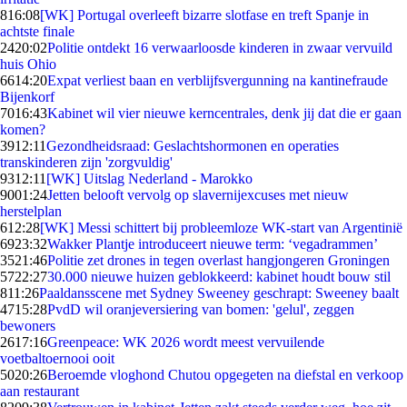
8
16:08
[WK] Portugal overleeft bizarre slotfase en treft Spanje in
achtste finale
24
20:02
Politie ontdekt 16 verwaarloosde kinderen in zwaar vervuild
huis Ohio
66
14:20
Expat verliest baan en verblijfsvergunning na kantinefraude
Bijenkorf
70
16:43
Kabinet wil vier nieuwe kerncentrales, denk jij dat die er gaan
komen?
39
12:11
Gezondheidsraad: Geslachtshormonen en operaties
transkinderen zijn 'zorgvuldig'
93
12:11
[WK] Uitslag Nederland - Marokko
90
01:24
Jetten belooft vervolg op slavernijexcuses met nieuw
herstelplan
6
12:28
[WK] Messi schittert bij probleemloze WK-start van Argentinië
69
23:32
Wakker Plantje introduceert nieuwe term: ‘vegadrammen’
35
21:46
Politie zet drones in tegen overlast hangjongeren Groningen
57
22:27
30.000 nieuwe huizen geblokkeerd: kabinet houdt bouw stil
8
11:26
Paaldansscene met Sydney Sweeney geschrapt: Sweeney baalt
47
15:28
PvdD wil oranjeversiering van bomen: 'gelul', zeggen
bewoners
26
17:16
Greenpeace: WK 2026 wordt meest vervuilende
voetbaltoernooi ooit
50
20:26
Beroemde vloghond Chutou opgegeten na diefstal en verkoop
aan restaurant