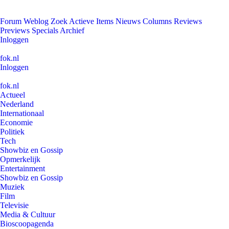
Forum
Weblog
Zoek
Actieve Items
Nieuws
Columns
Reviews
Previews
Specials
Archief
Inloggen
fok.nl
Inloggen
fok.nl
Actueel
Nederland
Internationaal
Economie
Politiek
Tech
Showbiz en Gossip
Opmerkelijk
Entertainment
Showbiz en Gossip
Muziek
Film
Televisie
Media & Cultuur
Bioscoopagenda