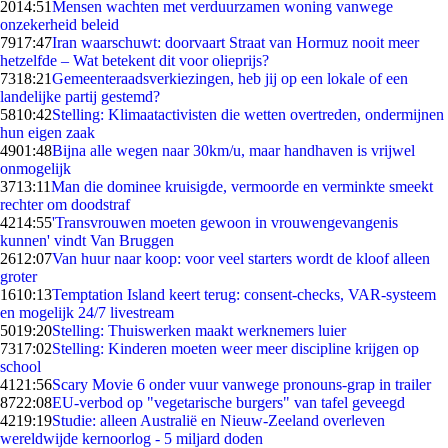
20
14:51
Mensen wachten met verduurzamen woning vanwege
onzekerheid beleid
79
17:47
Iran waarschuwt: doorvaart Straat van Hormuz nooit meer
hetzelfde – Wat betekent dit voor olieprijs?
73
18:21
Gemeenteraadsverkiezingen, heb jij op een lokale of een
landelijke partij gestemd?
58
10:42
Stelling: Klimaatactivisten die wetten overtreden, ondermijnen
hun eigen zaak
49
01:48
Bijna alle wegen naar 30km/u, maar handhaven is vrijwel
onmogelijk
37
13:11
Man die dominee kruisigde, vermoorde en verminkte smeekt
rechter om doodstraf
42
14:55
'Transvrouwen moeten gewoon in vrouwengevangenis
kunnen' vindt Van Bruggen
26
12:07
Van huur naar koop: voor veel starters wordt de kloof alleen
groter
16
10:13
Temptation Island keert terug: consent-checks, VAR-systeem
en mogelijk 24/7 livestream
50
19:20
Stelling: Thuiswerken maakt werknemers luier
73
17:02
Stelling: Kinderen moeten weer meer discipline krijgen op
school
41
21:56
Scary Movie 6 onder vuur vanwege pronouns-grap in trailer
87
22:08
EU-verbod op "vegetarische burgers" van tafel geveegd
42
19:19
Studie: alleen Australië en Nieuw-Zeeland overleven
wereldwijde kernoorlog - 5 miljard doden