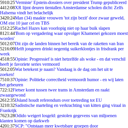
59
10:25
'Vermiste' Epstein-dossiers over president Trump gepubliceerd
44
12:08
XR lijmt deuren tientallen Amsterdamse scholen dicht: Zelfs
Halsema vindt het belachelijk
34
20:24
Man (34) maakte vrouwen 'tot zijn bezit' door zwaar geweld,
OM eist 10 jaar cel en TBS
15
12:25
Rachel Hazes kan voorlopig niet op haar buik slapen
81
21:44
'Bom op vergadering waar opvolger Khamenei gekozen moest
worden'
50
12:07
Dit zijn de landen binnen het bereik van de raketten van Iran
52
16:09
Helft jongeren drinkt negentig suikerklontjes in frisdrank per
week
45
18:55
Opinie: Progressief is niet hetzelfde als woke - en dat verschil
heeft je favoriete series vermoord
50
12:05
Wat betekent je naam? Vandaag is de dag om het uit te
zoeken!
75
10:37
Opinie: Politieke correctheid vermoordt humor - en wij laten
het gebeuren
7
22:12
Fietser komt tussen twee trams in Amsterdam en raakt
zwaargewond
26
12:35
IJsland houdt referendum over toetreding tot EU
32
10:32
Sadistische marteling en verkrachting van kitten ging viraal in
Frankrijk
76
23:28
Odido weigert losgeld: gestolen gegevens van miljoenen
klanten komen op darkweb
42
01:37
SCP: "Ontstaan meer kwetsbare groepen door