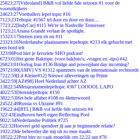
258
23:27
[Videoland] B&B vol liefde 6de seizoen #1 voor de
vooruitkijkers
246
23:27
Voetballers lepel topic #16
71
23:23
Teltopic #1567 tel door en door en door....
77
23:22
[IndyCar] #115 We're in Nashville Tennessee
17
23:21
Ariana Grande verlaat de spotlight.
153
23:17
Sterren toen en nu #11
233
23:16
Nederlandse plaatsnamen lepeltopic #213 elk gehucht met
een bord telt
3
23:08
Post hier je favoriete SHO podcast!
67
23:01
Het grote Baktopic (voor bakfoto's, -vragen en -tips) #42
268
23:01
Oorlog Iran #136 Bridge and powerplant day incoming?
297
23:00
[AMV] VS #1312 spammers van de internationale rechtsorde
72
22:59
[Lil Kleine#12] Nieuwe afleveringen op Prime
34
22:59
[AZ#98] Heel Nederland achter AZ
138
22:54
Meisjesnamenlepeltopic #367 LOOOOL LAPO
40
22:53
Dierenlepeltopic #150
38
22:53
Het hele alfabet #108 en 4letterwoord
245
22:49
Russia vs Ukraine #91
196
22:44
[RTL] B&B vol liefde 6de seizoen #4
3
22:43
Eindhoven heeft eigen Reflecting Pool
90
22:34
Nederlandse Politiek #725
5
22:32
Hoeveel geld spendeer jij aan je beginnende relatie?
19
22:29
de beheerder die mij oh zo moe maakt.
185
22:22
Post hier zo vaak mogelijk om 22:22 uur #76