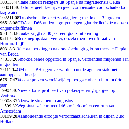
1081
18:47
Italië hindert reizigers uit Spanje na migratiecrisis Ceuta
1080
11:46
Kabinet geeft bedrijven geen compensatie voor schade door
laagwater
1022
11:08
Tropische hitte keert zondag terug met lokaal 32 graden
965
18:08
CDA en D66 willen ingrijpen tegen 'gluurbrillen' die mensen
ongemerkt filmen
958
14:33
Quake krijgt na 30 jaar een gratis uitbreiding
921
17:56
Benzineprijs daalt verder, onzekerheid over Straat van
Hormuz blijft
803
18:31
Vier aanhoudingen na doodsbedreiging burgemeester Depla
van Breda
748
18:26
Smokkelbende opgerold in Spanje, verdienden miljoenen aan
migranten
721
11:14
OM eist TBS tegen verwarde man die agenten stak met
aardappelschilmesje
676
17:47
Voedselprijzen wereldwijd op hoogste niveau in ruim drie
jaar
199
04:46
Niewiadoma profiteert van pokerspel en grijpt geel op
Ventoux
195
08:35
Nieuw te streamen in augustus
115
09:32
Wegpiraat scheurt met 146 km/u door het centrum van
Amsterdam
101
09:28
Aanhoudende droogte veroorzaakt scheuren in dijken Zuid-
Holland