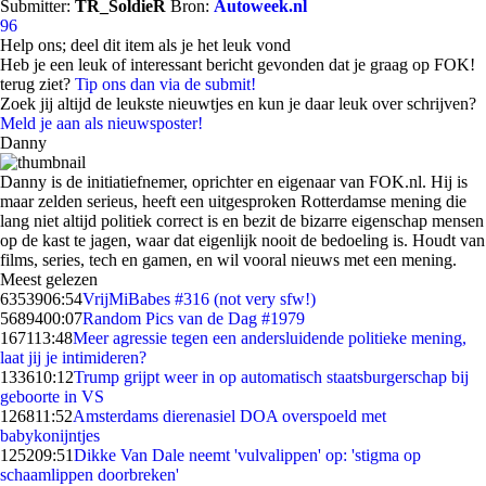
Submitter:
TR_SoldieR
Bron:
Autoweek.nl
96
Help ons; deel dit item als je het leuk vond
Heb je een leuk of interessant bericht gevonden dat je graag op FOK!
terug ziet?
Tip ons dan via de submit!
Zoek jij altijd de leukste nieuwtjes en kun je daar leuk over schrijven?
Meld je aan als nieuwsposter!
Danny
Danny is de initiatiefnemer, oprichter en eigenaar van FOK.nl. Hij is
maar zelden serieus, heeft een uitgesproken Rotterdamse mening die
lang niet altijd politiek correct is en bezit de bizarre eigenschap mensen
op de kast te jagen, waar dat eigenlijk nooit de bedoeling is. Houdt van
films, series, tech en gamen, en wil vooral nieuws met een mening.
Meest gelezen
63539
06:54
VrijMiBabes #316 (not very sfw!)
56894
00:07
Random Pics van de Dag #1979
1671
13:48
Meer agressie tegen een andersluidende politieke mening,
laat jij je intimideren?
1336
10:12
Trump grijpt weer in op automatisch staatsburgerschap bij
geboorte in VS
1268
11:52
Amsterdams dierenasiel DOA overspoeld met
babykonijntjes
1252
09:51
Dikke Van Dale neemt 'vulvalippen' op: 'stigma op
schaamlippen doorbreken'