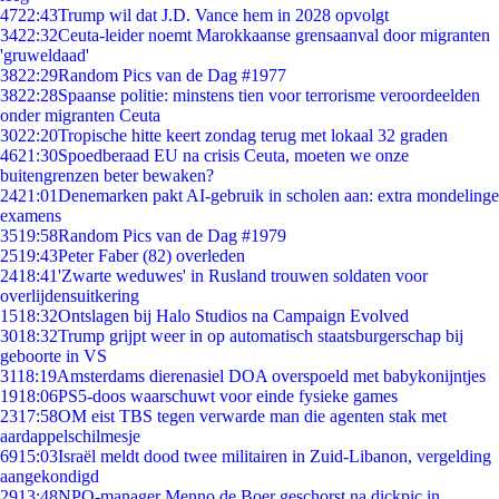
47
22:43
Trump wil dat J.D. Vance hem in 2028 opvolgt
34
22:32
Ceuta-leider noemt Marokkaanse grensaanval door migranten
'gruweldaad'
38
22:29
Random Pics van de Dag #1977
38
22:28
Spaanse politie: minstens tien voor terrorisme veroordeelden
onder migranten Ceuta
30
22:20
Tropische hitte keert zondag terug met lokaal 32 graden
46
21:30
Spoedberaad EU na crisis Ceuta, moeten we onze
buitengrenzen beter bewaken?
24
21:01
Denemarken pakt AI-gebruik in scholen aan: extra mondelinge
examens
35
19:58
Random Pics van de Dag #1979
25
19:43
Peter Faber (82) overleden
24
18:41
'Zwarte weduwes' in Rusland trouwen soldaten voor
overlijdensuitkering
15
18:32
Ontslagen bij Halo Studios na Campaign Evolved
30
18:32
Trump grijpt weer in op automatisch staatsburgerschap bij
geboorte in VS
31
18:19
Amsterdams dierenasiel DOA overspoeld met babykonijntjes
19
18:06
PS5-doos waarschuwt voor einde fysieke games
23
17:58
OM eist TBS tegen verwarde man die agenten stak met
aardappelschilmesje
69
15:03
Israël meldt dood twee militairen in Zuid-Libanon, vergelding
aangekondigd
29
13:48
NPO-manager Menno de Boer geschorst na dickpic in