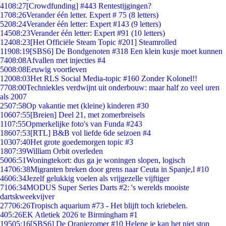
41
08:27
[Crowdfunding] #443 Rentestijgingen?
17
08:26
Verander één letter. Expert # 75 (8 letters)
52
08:24
Verander één letter: Expert #143 (9 letters)
145
08:23
Verander één letter: Expert #91 (10 letters)
124
08:23
[Het Officiële Steam Topic #201] Steamrolled
119
08:19
[SBS6] De Bondgenoten #318 Een klein kusje moet kunnen
74
08:08
Afvallen met injecties #4
50
08:08
Eeuwig voortleven
120
08:03
Het RLS Social Media-topic #160 Zonder Kolonel!!
77
08:00
Techniekles verdwijnt uit onderbouw: maar half zo veel uren
als 2007
25
07:58
Op vakantie met (kleine) kinderen #30
106
07:55
[Breien] Deel 21, met zomerbreisels
11
07:55
Opmerkelijke foto's van Funda #243
186
07:53
[RTL] B&B vol liefde 6de seizoen #4
103
07:40
Het grote goedemorgen topic #3
18
07:39
William Orbit overleden
50
06:51
Woningtekort: dus ga je woningen slopen, logisch
147
06:38
Migranten breken door grens naar Ceuta in Spanje,l #10
46
06:34
Jezelf gelukkig voelen als vrijgezelle vijftiger
71
06:34
MODUS Super Series Darts #2: 's werelds mooiste
dartskweekvijver
277
06:26
Tropisch aquarium #73 - Het blijft toch kriebelen.
4
05:26
EK Atletiek 2026 te Birmingham #1
195
05:16
[SBS6] De Oranjezomer #10 Helene je kan het niet stop