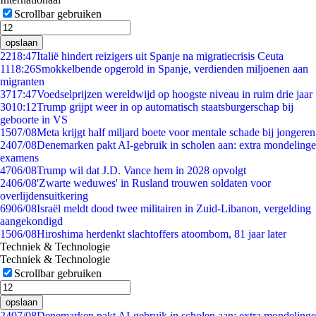
Scrollbar gebruiken
opslaan
22
18:47
Italië hindert reizigers uit Spanje na migratiecrisis Ceuta
11
18:26
Smokkelbende opgerold in Spanje, verdienden miljoenen aan
migranten
37
17:47
Voedselprijzen wereldwijd op hoogste niveau in ruim drie jaar
30
10:12
Trump grijpt weer in op automatisch staatsburgerschap bij
geboorte in VS
15
07/08
Meta krijgt half miljard boete voor mentale schade bij jongeren
24
07/08
Denemarken pakt AI-gebruik in scholen aan: extra mondelinge
examens
47
06/08
Trump wil dat J.D. Vance hem in 2028 opvolgt
24
06/08
'Zwarte weduwes' in Rusland trouwen soldaten voor
overlijdensuitkering
69
06/08
Israël meldt dood twee militairen in Zuid-Libanon, vergelding
aangekondigd
15
06/08
Hiroshima herdenkt slachtoffers atoombom, 81 jaar later
Techniek & Technologie
Techniek & Technologie
Scrollbar gebruiken
opslaan
24
07/08
Denemarken pakt AI-gebruik in scholen aan: extra mondelinge