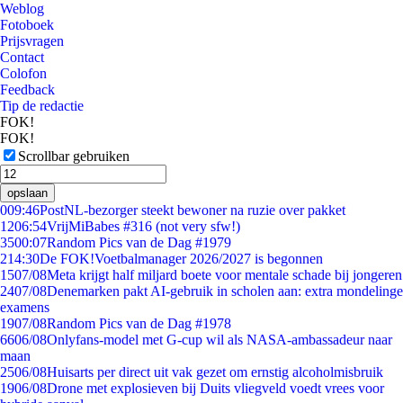
Weblog
Fotoboek
Prijsvragen
Contact
Colofon
Feedback
Tip de redactie
FOK!
FOK!
Scrollbar gebruiken
opslaan
0
09:46
PostNL-bezorger steekt bewoner na ruzie over pakket
12
06:54
VrijMiBabes #316 (not very sfw!)
35
00:07
Random Pics van de Dag #1979
2
14:30
De FOK!Voetbalmanager 2026/2027 is begonnen
15
07/08
Meta krijgt half miljard boete voor mentale schade bij jongeren
24
07/08
Denemarken pakt AI-gebruik in scholen aan: extra mondelinge
examens
19
07/08
Random Pics van de Dag #1978
66
06/08
Onlyfans-model met G-cup wil als NASA-ambassadeur naar
maan
25
06/08
Huisarts per direct uit vak gezet om ernstig alcoholmisbruik
19
06/08
Drone met explosieven bij Duits vliegveld voedt vrees voor