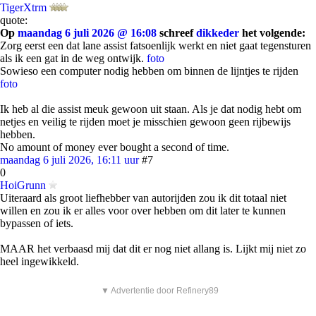
TigerXtrm
quote:
Op
maandag 6 juli 2026 @ 16:08
schreef
dikkeder
het volgende:
Zorg eerst een dat lane assist fatsoenlijk werkt en niet gaat tegensturen
als ik een gat in de weg ontwijk.
foto
Sowieso een computer nodig hebben om binnen de lijntjes te rijden
foto
Ik heb al die assist meuk gewoon uit staan. Als je dat nodig hebt om
netjes en veilig te rijden moet je misschien gewoon geen rijbewijs
hebben.
No amount of money ever bought a second of time.
maandag 6 juli 2026, 16:11 uur
#7
0
HoiGrunn
Uiteraard als groot liefhebber van autorijden zou ik dit totaal niet
willen en zou ik er alles voor over hebben om dit later te kunnen
bypassen of iets.
MAAR het verbaasd mij dat dit er nog niet allang is. Lijkt mij niet zo
heel ingewikkeld.
▼ Advertentie door Refinery89