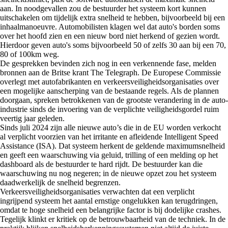
aan. In noodgevallen zou de bestuurder het systeem kort kunnen
uitschakelen om tijdelijk extra snelheid te hebben, bijvoorbeeld bij een
inhaalmanoeuvre. Automobilisten klagen wel dat auto's borden soms
over het hoofd zien en een nieuw bord niet herkend of gezien wordt.
Hierdoor geven auto's soms bijvoorbeeld 50 of zelfs 30 aan bij een 70,
80 of 100km weg.
De gesprekken bevinden zich nog in een verkennende fase, melden
bronnen aan de Britse krant The Telegraph. De Europese Commissie
overlegt met autofabrikanten en verkeersveiligheidsorganisaties over
een mogelijke aanscherping van de bestaande regels. Als de plannen
doorgaan, spreken betrokkenen van de grootste verandering in de auto-
industrie sinds de invoering van de verplichte veiligheidsgordel ruim
veertig jaar geleden.
Sinds juli 2024 zijn alle nieuwe auto’s die in de EU worden verkocht
al verplicht voorzien van het irritante en afleidende Intelligent Speed
Assistance (ISA). Dat systeem herkent de geldende maximumsnelheid
en geeft een waarschuwing via geluid, trilling of een melding op het
dashboard als de bestuurder te hard rijdt. De bestuurder kan die
waarschuwing nu nog negeren; in de nieuwe opzet zou het systeem
daadwerkelijk de snelheid begrenzen.
Verkeersveiligheidsorganisaties verwachten dat een verplicht
ingrijpend systeem het aantal ernstige ongelukken kan terugdringen,
omdat te hoge snelheid een belangrijke factor is bij dodelijke crashes.
Tegelijk klinkt er kritiek op de betrouwbaarheid van de techniek. In de