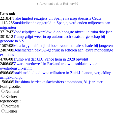
▼ Advertentie door Refinery89
Lees ook
22
18:47
Italië hindert reizigers uit Spanje na migratiecrisis Ceuta
11
18:26
Smokkelbende opgerold in Spanje, verdienden miljoenen aan
migranten
37
17:47
Voedselprijzen wereldwijd op hoogste niveau in ruim drie jaar
30
10:12
Trump grijpt weer in op automatisch staatsburgerschap bij
geboorte in VS
15
07/08
Meta krijgt half miljard boete voor mentale schade bij jongeren
24
07/08
Denemarken pakt AI-gebruik in scholen aan: extra mondelinge
examens
47
06/08
Trump wil dat J.D. Vance hem in 2028 opvolgt
24
06/08
'Zwarte weduwes' in Rusland trouwen soldaten voor
overlijdensuitkering
69
06/08
Israël meldt dood twee militairen in Zuid-Libanon, vergelding
aangekondigd
15
06/08
Hiroshima herdenkt slachtoffers atoombom, 81 jaar later
Font-grootte:
Normaal
Kleiner
regelhoogte :
Normaal
Kleiner