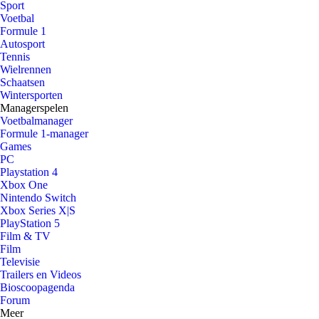
Sport
Voetbal
Formule 1
Autosport
Tennis
Wielrennen
Schaatsen
Wintersporten
Managerspelen
Voetbalmanager
Formule 1-manager
Games
PC
Playstation 4
Xbox One
Nintendo Switch
Xbox Series X|S
PlayStation 5
Film & TV
Film
Televisie
Trailers en Videos
Bioscoopagenda
Forum
Meer