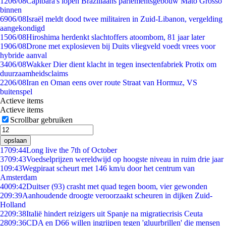
12
06/08
Capibara's lopen Braziliaans parlementsgebouw Mato Grosso
binnen
69
06/08
Israël meldt dood twee militairen in Zuid-Libanon, vergelding
aangekondigd
15
06/08
Hiroshima herdenkt slachtoffers atoombom, 81 jaar later
19
06/08
Drone met explosieven bij Duits vliegveld voedt vrees voor
hybride aanval
34
06/08
Wakker Dier dient klacht in tegen insectenfabriek Protix om
duurzaamheidsclaims
22
06/08
Iran en Oman eens over route Straat van Hormuz, VS
buitenspel
Actieve items
Actieve items
Scrollbar gebruiken
opslaan
17
09:44
Long live the 7th of October
37
09:43
Voedselprijzen wereldwijd op hoogste niveau in ruim drie jaar
1
09:43
Wegpiraat scheurt met 146 km/u door het centrum van
Amsterdam
40
09:42
Duitser (93) crasht met quad tegen boom, vier gewonden
2
09:39
Aanhoudende droogte veroorzaakt scheuren in dijken Zuid-
Holland
22
09:38
Italië hindert reizigers uit Spanje na migratiecrisis Ceuta
28
09:36
CDA en D66 willen ingrijpen tegen 'gluurbrillen' die mensen