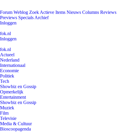
Forum
Weblog
Zoek
Actieve Items
Nieuws
Columns
Reviews
Previews
Specials
Archief
Inloggen
fok.nl
Inloggen
fok.nl
Actueel
Nederland
Internationaal
Economie
Politiek
Tech
Showbiz en Gossip
Opmerkelijk
Entertainment
Showbiz en Gossip
Muziek
Film
Televisie
Media & Cultuur
Bioscoopagenda