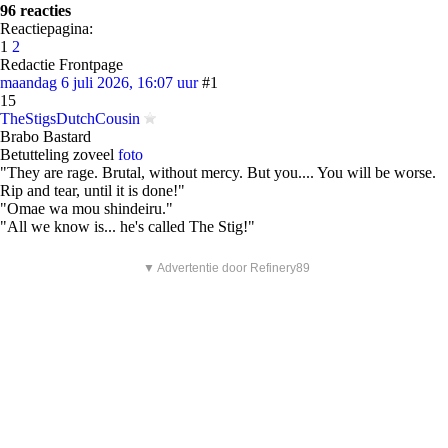
96 reacties
Reactiepagina:
1
2
Redactie Frontpage
maandag 6 juli 2026, 16:07 uur
#1
15
TheStigsDutchCousin
Brabo Bastard
Betutteling zoveel
foto
"They are rage. Brutal, without mercy. But you.... You will be worse.
Rip and tear, until it is done!"
"Omae wa mou shindeiru."
"All we know is... he's called The Stig!"
▼ Advertentie door Refinery89