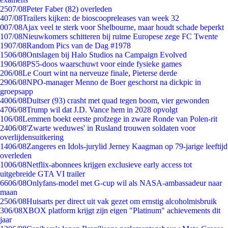
25
07/08
Peter Faber (82) overleden
4
07/08
Trailers kijken: de bioscoopreleases van week 32
0
07/08
Ajax veel te sterk voor Shelbourne, maar houdt schade beperkt
1
07/08
Nieuwkomers schitteren bij ruime Europese zege FC Twente
19
07/08
Random Pics van de Dag #1978
15
06/08
Ontslagen bij Halo Studios na Campaign Evolved
19
06/08
PS5-doos waarschuwt voor einde fysieke games
2
06/08
Le Court wint na nerveuze finale, Pieterse derde
29
06/08
NPO-manager Menno de Boer geschorst na dickpic in
groepsapp
40
06/08
Duitser (93) crasht met quad tegen boom, vier gewonden
47
06/08
Trump wil dat J.D. Vance hem in 2028 opvolgt
1
06/08
Lemmen boekt eerste profzege in zware Ronde van Polen-rit
24
06/08
'Zwarte weduwes' in Rusland trouwen soldaten voor
overlijdensuitkering
14
06/08
Zangeres en Idols-jurylid Jerney Kaagman op 79-jarige leeftijd
overleden
10
06/08
Netflix-abonnees krijgen exclusieve early access tot
uitgebreide GTA VI trailer
66
06/08
Onlyfans-model met G-cup wil als NASA-ambassadeur naar
maan
25
06/08
Huisarts per direct uit vak gezet om ernstig alcoholmisbruik
3
06/08
XBOX platform krijgt zijn eigen "Platinum" achievements dit
jaar