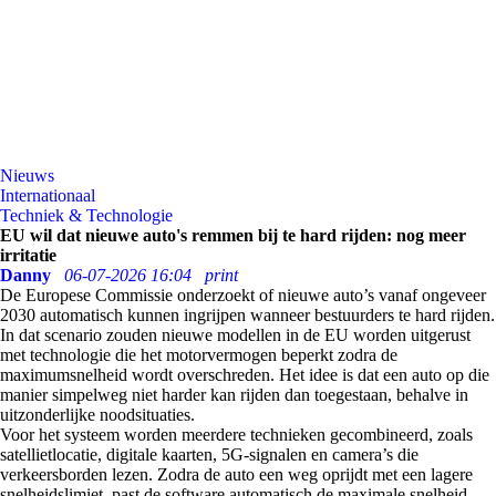
Nieuws
Internationaal
Techniek & Technologie
EU wil dat nieuwe auto's remmen bij te hard rijden: nog meer
irritatie
Danny
06-07-2026 16:04
print
De Europese Commissie onderzoekt of nieuwe auto’s vanaf ongeveer
2030 automatisch kunnen ingrijpen wanneer bestuurders te hard rijden.
In dat scenario zouden nieuwe modellen in de EU worden uitgerust
met technologie die het motorvermogen beperkt zodra de
maximumsnelheid wordt overschreden. Het idee is dat een auto op die
manier simpelweg niet harder kan rijden dan toegestaan, behalve in
uitzonderlijke noodsituaties.
Voor het systeem worden meerdere technieken gecombineerd, zoals
satellietlocatie, digitale kaarten, 5G-signalen en camera’s die
verkeersborden lezen. Zodra de auto een weg oprijdt met een lagere
snelheidslimiet, past de software automatisch de maximale snelheid