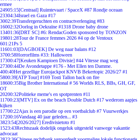
ermee
249
05:15
[Centraal] Ruimtevaart / SpaceX #87 Rondje oceaan
233
04:34
Israel en Gaza #17
30
02:39
Transfergeruchten en contractverlenging #83
160
02:32
Oorlog in Oekraïne #1318 Drone baby drone
134
01:36
[DRT SC] #6: RendacGoden sponsored by TONZON
198
01:28
Tour de France femmes 2026 #4 op de Ventoux
6
01:21
Ps 5
116
01:03
[DAGBOEK] De weg naar balans #12
37
00:58
Horrorfilms #33: Halloween
173
00:47
[Keuken Kampioen Divisie] #44 Vitesse mag weg
273
00:44
De Avondetappe #176 - Met Ellen ten Damme.
4
00:40
Het gezellige Eurojackpot KNVB Bekertopic 2026/27 #1
58
00:39
[ATP Tour] #169 Tosti Tallon back on fire
186
00:35
Big Brother International # 56 Worlds RLS, BBs, GH, GF,
OT
202
00:32
Politieke meme's en spotprenten #11
117
00:23
[MTV] Ex on the beach Double Dutch #17 wederom aapjes
kijken
177
00:22
Ajax is een parodie op een voetbalclub #7 Vuurwerkjes
172
00:16
Vandaag 40 jaar geleden... #3
38
23:54
[2026/2027] Eredivisietoto #1
15
23:43
Rechtszaak dodelijk ongeluk uitgesteld vanwege vakantie
advocaat
28
23:36
Chinese rechtbank veroordeelt voormalige lokale functionaris