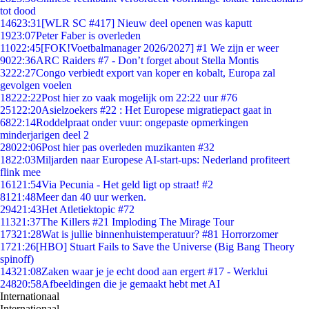
tot dood
146
23:31
[WLR SC #417] Nieuw deel openen was kaputt
19
23:07
Peter Faber is overleden
110
22:45
[FOK!Voetbalmanager 2026/2027] #1 We zijn er weer
90
22:36
ARC Raiders #7 - Don’t forget about Stella Montis
32
22:27
Congo verbiedt export van koper en kobalt, Europa zal
gevolgen voelen
182
22:22
Post hier zo vaak mogelijk om 22:22 uur #76
251
22:20
Asielzoekers #22 : Het Europese migratiepact gaat in
68
22:14
Roddelpraat onder vuur: ongepaste opmerkingen
minderjarigen deel 2
280
22:06
Post hier pas overleden muzikanten #32
18
22:03
Miljarden naar Europese AI-start-ups: Nederland profiteert
flink mee
161
21:54
Via Pecunia - Het geld ligt op straat! #2
81
21:48
Meer dan 40 uur werken.
294
21:43
Het Atletiektopic #72
113
21:37
The Killers #21 Imploding The Mirage Tour
173
21:28
Wat is jullie binnenhuistemperatuur? #81 Horrorzomer
17
21:26
[HBO] Stuart Fails to Save the Universe (Big Bang Theory
spinoff)
143
21:08
Zaken waar je je echt dood aan ergert #17 - Werklui
248
20:58
Afbeeldingen die je gemaakt hebt met AI
Internationaal
Internationaal