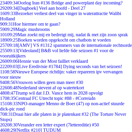
234
09:34
Oorlog Iran #136 Bridge and powerplant day incoming?
292
09:34
[Dagboek] Veel aan hoofd - Deel 27
16
09:33
Bezoeker verliest deel van vinger in waterattractie Walibi
Holland
9
09:31
Hoe hiermee om te gaan?
59
09:29
Magic mushrooms
101
09:29
Man zoekt mij en bedreigt mij, nadat ik met zijn zoon sprak
189
09:25
Boeken worden opgekocht om chatbots te voeden
257
09:18
[AMV] VS #1312 spammers van de internationale rechtsorde
255
09:13
[Videoland] B&B vol liefde 6de seizoen #1 voor de
vooruitkijkers
260
09:06
Hennie van der Most failliet verklaard
222
09:03
[Live Eredivisie #1784] Dying seconds van het seizoen!
11
08:58
Nieuwe Europese richtlijn: vaker repareren ipv vervangen
voor nieuw
94
08:56
Vrouwen willen geen man meer #30
226
08:48
Nederland stevent af op watertekort
48
08:47
Trump wil dat J.D. Vance hem in 2028 opvolgt
17
08:35
Centraal FC Utrecht topic #88 - #CorreiaIn
151
08:33
NPO-manager Menno de Boer (47) op non-actief stuurde
dick-pic rond
7
08:31
Draai hier alle platen in je platenkast #32 (The Torture Never
Stops)
202
08:30
Verander een letter expert (7lettereditie) #50
46
08:29
[Netflix #210] TUDUM