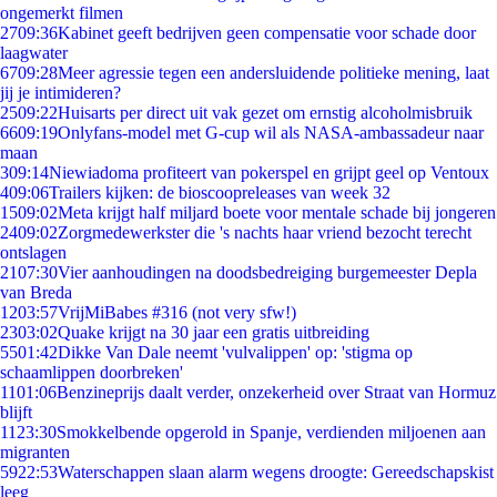
ongemerkt filmen
27
09:36
Kabinet geeft bedrijven geen compensatie voor schade door
laagwater
67
09:28
Meer agressie tegen een andersluidende politieke mening, laat
jij je intimideren?
25
09:22
Huisarts per direct uit vak gezet om ernstig alcoholmisbruik
66
09:19
Onlyfans-model met G-cup wil als NASA-ambassadeur naar
maan
3
09:14
Niewiadoma profiteert van pokerspel en grijpt geel op Ventoux
4
09:06
Trailers kijken: de bioscoopreleases van week 32
15
09:02
Meta krijgt half miljard boete voor mentale schade bij jongeren
24
09:02
Zorgmedewerkster die 's nachts haar vriend bezocht terecht
ontslagen
21
07:30
Vier aanhoudingen na doodsbedreiging burgemeester Depla
van Breda
12
03:57
VrijMiBabes #316 (not very sfw!)
23
03:02
Quake krijgt na 30 jaar een gratis uitbreiding
55
01:42
Dikke Van Dale neemt 'vulvalippen' op: 'stigma op
schaamlippen doorbreken'
11
01:06
Benzineprijs daalt verder, onzekerheid over Straat van Hormuz
blijft
11
23:30
Smokkelbende opgerold in Spanje, verdienden miljoenen aan
migranten
59
22:53
Waterschappen slaan alarm wegens droogte: Gereedschapskist
leeg