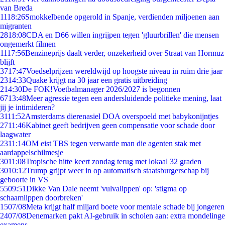
van Breda
11
18:26
Smokkelbende opgerold in Spanje, verdienden miljoenen aan
migranten
28
18:08
CDA en D66 willen ingrijpen tegen 'gluurbrillen' die mensen
ongemerkt filmen
11
17:56
Benzineprijs daalt verder, onzekerheid over Straat van Hormuz
blijft
37
17:47
Voedselprijzen wereldwijd op hoogste niveau in ruim drie jaar
23
14:33
Quake krijgt na 30 jaar een gratis uitbreiding
2
14:30
De FOK!Voetbalmanager 2026/2027 is begonnen
67
13:48
Meer agressie tegen een andersluidende politieke mening, laat
jij je intimideren?
31
11:52
Amsterdams dierenasiel DOA overspoeld met babykonijntjes
27
11:46
Kabinet geeft bedrijven geen compensatie voor schade door
laagwater
23
11:14
OM eist TBS tegen verwarde man die agenten stak met
aardappelschilmesje
30
11:08
Tropische hitte keert zondag terug met lokaal 32 graden
30
10:12
Trump grijpt weer in op automatisch staatsburgerschap bij
geboorte in VS
55
09:51
Dikke Van Dale neemt 'vulvalippen' op: 'stigma op
schaamlippen doorbreken'
15
07/08
Meta krijgt half miljard boete voor mentale schade bij jongeren
24
07/08
Denemarken pakt AI-gebruik in scholen aan: extra mondelinge
examens