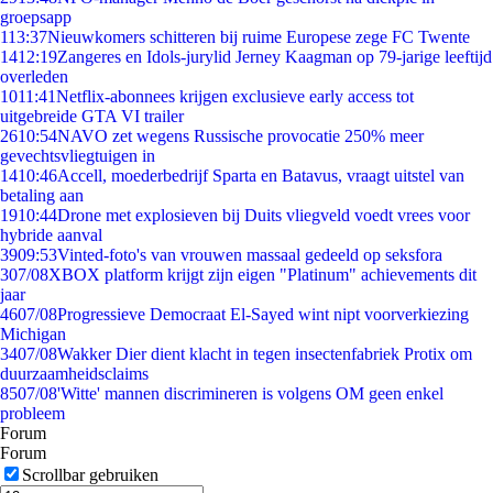
groepsapp
1
13:37
Nieuwkomers schitteren bij ruime Europese zege FC Twente
14
12:19
Zangeres en Idols-jurylid Jerney Kaagman op 79-jarige leeftijd
overleden
10
11:41
Netflix-abonnees krijgen exclusieve early access tot
uitgebreide GTA VI trailer
26
10:54
NAVO zet wegens Russische provocatie 250% meer
gevechtsvliegtuigen in
14
10:46
Accell, moederbedrijf Sparta en Batavus, vraagt uitstel van
betaling aan
19
10:44
Drone met explosieven bij Duits vliegveld voedt vrees voor
hybride aanval
39
09:53
Vinted-foto's van vrouwen massaal gedeeld op seksfora
3
07/08
XBOX platform krijgt zijn eigen "Platinum" achievements dit
jaar
46
07/08
Progressieve Democraat El-Sayed wint nipt voorverkiezing
Michigan
34
07/08
Wakker Dier dient klacht in tegen insectenfabriek Protix om
duurzaamheidsclaims
85
07/08
'Witte' mannen discrimineren is volgens OM geen enkel
probleem
Forum
Forum
Scrollbar gebruiken