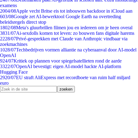
examens
20
04/08
Apple vecht Britse eis tot inbouwen backdoor in iCloud aan
6
03/08
Google zet AI-bewerktool Google Earth na overtreding
beleidsregels direct stop
18
02/08
Meta's gluurbrillen filmen jou en iedereen om je heen overal
38
31/07
Ai-sexdolls komen tot leven: zo bouwen fans digitale harems
22
28/07
Privé-gesprekken met Claude van Anthropic vindbaar via
zoekmachines
10
28/07
Techbedrijven vormen alliantie na cyberaanval door AI-model
OpenAI
9
24/07
Kritiek op plannen voor spiegelsatellieten rond de aarde
33
22/07
OpenAI bevestigt: eigen AI-model hackte AI-platform
Hugging Face
29
20/07
EU straft AliExpress met recordboete van ruim half miljard
euro