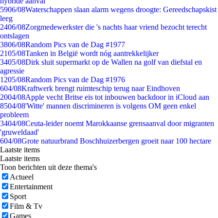
hybride aanval
59
06/08
Waterschappen slaan alarm wegens droogte: Gereedschapskist
leeg
24
06/08
Zorgmedewerkster die 's nachts haar vriend bezocht terecht
ontslagen
38
06/08
Random Pics van de Dag #1977
21
05/08
Tanken in België wordt nóg aantrekkelijker
34
05/08
Dirk sluit supermarkt op de Wallen na golf van diefstal en
agressie
12
05/08
Random Pics van de Dag #1976
6
04/08
Kraftwerk brengt ruimteschip terug naar Eindhoven
20
04/08
Apple vecht Britse eis tot inbouwen backdoor in iCloud aan
85
04/08
'Witte' mannen discrimineren is volgens OM geen enkel
probleem
34
04/08
Ceuta-leider noemt Marokkaanse grensaanval door migranten
'gruweldaad'
6
04/08
Grote natuurbrand Boschhuizerbergen groeit naar 100 hectare
Laatste items
Laatste items
Toon berichten uit deze thema's
Actueel
Entertainment
Sport
Film & Tv
Games