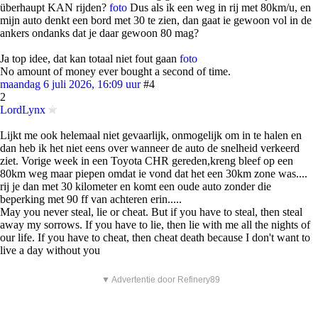
überhaupt KAN rijden?
foto
Dus als ik een weg in rij met 80km/u, en
mijn auto denkt een bord met 30 te zien, dan gaat ie gewoon vol in de
ankers ondanks dat je daar gewoon 80 mag?
Ja top idee, dat kan totaal niet fout gaan
foto
No amount of money ever bought a second of time.
maandag 6 juli 2026, 16:09 uur
#4
2
LordLynx
Lijkt me ook helemaal niet gevaarlijk, onmogelijk om in te halen en
dan heb ik het niet eens over wanneer de auto de snelheid verkeerd
ziet. Vorige week in een Toyota CHR gereden,kreng bleef op een
80km weg maar piepen omdat ie vond dat het een 30km zone was....
rij je dan met 30 kilometer en komt een oude auto zonder die
beperking met 90 ff van achteren erin.....
May you never steal, lie or cheat. But if you have to steal, then steal
away my sorrows. If you have to lie, then lie with me all the nights of
our life. If you have to cheat, then cheat death because I don't want to
live a day without you
▼ Advertentie door Refinery89