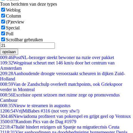
Toon berichten van deze types
Weblog
Column
(P)review
Special
Poll
Scrollbar gebruiken
opslaan
0
09:46
PostNL-bezorger steekt bewoner na ruzie over pakket
1
09:32
Wegpiraat scheurt met 146 km/u door het centrum van
Amsterdam
2
09:28
Aanhoudende droogte veroorzaakt scheuren in dijken Zuid-
Holland
0
08:59
Van de Zandschulp overleeft matchpoints, ook Griekspoor
verder in Montreal
0
08:56
Excelsior opent seizoen met ruime zege op promovendus
Cambuur
0
08:35
Nieuw te streamen in augustus
12
06:54
VrijMiBabes #316 (not very sfw!)
3
04:46
Niewiadoma profiteert van pokerspel en grijpt geel op Ventoux
35
00:07
Random Pics van de Dag #1979
22
18:47
Italië hindert reizigers uit Spanje na migratiecrisis Ceuta
21
18:31
Vier aanhoudingen na doodsbedreiging burgemeester Depla