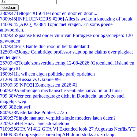
opslaan
38
09:47
Teltopic #1564 tel door en door en door....
78
09:45
[INFLUENCERS #296] Alles is welkom kneuzing of breuk
146
09:45
[AKQ] #3384 Topic met vragen. En soms goede
antwoorden.
14
09:45
Spaanse kust onder vuur van Portugese oorlogsschepen: 120
gewonden
17
09:44
Prijs Bar le duc rood in het buitenland
125
09:43
Jonge Cambridge professor stapt op na claims over plagiaat
en leugens
257
09:42
Totale zonsverduistering 12-08-2026 (Groenland, IJsland en
Spanje) #1
16
09:41
Ik wil een eigen politieke partij oprichten
212
09:40
Russia vs Ukraine #91
157
09:39
[NPO2] Zomergasten 2026 #1
66
09:39
Aanbrengen mechanische ventilatie zinvol in oud huis?
7
09:38
Weer een parkeergarage dicht in Dordrecht, auto's zo snel
mogelijk weg
6
09:38
Echt wrf
84
09:38
Nederlandse Politiek #725
28
09:37
Single mannen verplichtsingle moeders laten daten?
32
09:35
Het Hazy Jane adoratietopic
71
09:35
GTA VI #12 GTA VI Extended look 27 Augustus Netflix/YT
104
09:35
Koopzegels sparen bij AH duurt straks 2x zo lang