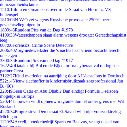
duurzaamheidsclaims
15
10:16
Iran en Oman eens over route Straat van Hormuz, VS
buitenspel
18
10:08
NAVO zet wegens Russische provocatie 250% meer
gevechtsvliegtuigen in
18
09:48
Random Pics van de Dag #1978
41
09:33
Waterschappen slaan alarm wegens droogte: Gereedschapskist
leeg
0
07:00
Forensics: Crime Scene Detective
20
06:40
Zorgmedewerkster die 's nachts haar vriend bezocht terecht
ontslagen
33
00:35
Random Pics van de Dag #1977
16
22:40
Datalek bij Bol en de Bijenkorf na cyberaanval op logistiek
partner Ceva
31
22:27
Kind overleden na aanrijding door AH-bestelbus in Dordrecht
5
22:14
Nieuw slachtoffer in kindermisbruikzaak zorgprofessional Jan
B. (66)
2
20:49
Geen Qatar en Abu Dhabi? Dan eindigt Formule 1-seizoen
mogelijk in Europa
5
20:44
Litouwen vindt opnieuw migrantentunnel onder grens met Wit-
Rusland
42
20:34
Progressieve Democraat El-Sayed wint nipt voorverkiezing
Michigan
11
20:24
Accell, moederbedrijf Sparta en Batavus, vraagt uitstel van
betaling aan