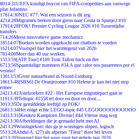
80
14:31
UEFA kondigt boycot van FIFA-competities aan vanwege
plan Infantino
178
14:30
NEC #77: Wat een seizoen is dit zeg
42
14:28
Migranten breken door grens naar Ceuta in Spanje,l #10
179
14:28
FOK! Premier Cycling League 2026 #10 Tussentijdse
transfers
7
14:26
Meest innovatieve game mechanics
185
14:07
Boeken worden opgekocht om chatbots te voeden
162
14:07
Voorspel hier het warmtegetal van 2026
78
14:00
Meer dan 40 uur werken.
15
13:59
[ATP Tour] #169 Tosti Tallon back on fire
67
13:56
Spaanstalige nummers #34 A que calor nos pasaremos por el
verano?
130
13:53
Grote natuurbrand in Noord-Limburg
186
13:48
[SBS6] De Oranjezomer #10 Helene je kan het niet stop
ermee
242
13:42
Asielzoekers #22 : Het Europese migratiepact gaat in
119
13:39
Teltopic #1558 tel door en door en door....
30
13:35
De gemiddelde leeftijd op FOK!
268
13:34
Het enige echte LEGO-topic #45 LEGOOOOOOOOOOO
143
13:31
[Keuken Kampioen Divisie] #44 Vitesse mag weg
242
13:30
Afbeeldingen die je gemaakt hebt met AI
24
13:29
Woningtekort: dus ga je woningen slopen, logisch
55
13:28
Abdul A. (27) als afperser "Fleur" door het leven
42
13:20
Voorspel hier het weer voor het gehele jaar 2026