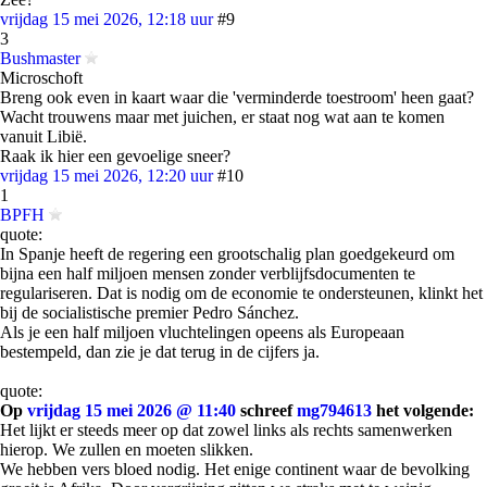
vrijdag 15 mei 2026, 12:18 uur
#9
3
Bushmaster
Microschoft
Breng ook even in kaart waar die 'verminderde toestroom' heen gaat?
Wacht trouwens maar met juichen, er staat nog wat aan te komen
vanuit Libië.
Raak ik hier een gevoelige sneer?
vrijdag 15 mei 2026, 12:20 uur
#10
1
BPFH
quote:
In Spanje heeft de regering een grootschalig plan goedgekeurd om
bijna een half miljoen mensen zonder verblijfsdocumenten te
regulariseren. Dat is nodig om de economie te ondersteunen, klinkt het
bij de socialistische premier Pedro Sánchez.
Als je een half miljoen vluchtelingen opeens als Europeaan
bestempeld, dan zie je dat terug in de cijfers ja.
quote:
Op
vrijdag 15 mei 2026 @ 11:40
schreef
mg794613
het volgende:
Het lijkt er steeds meer op dat zowel links als rechts samenwerken
hierop. We zullen en moeten slikken.
We hebben vers bloed nodig. Het enige continent waar de bevolking