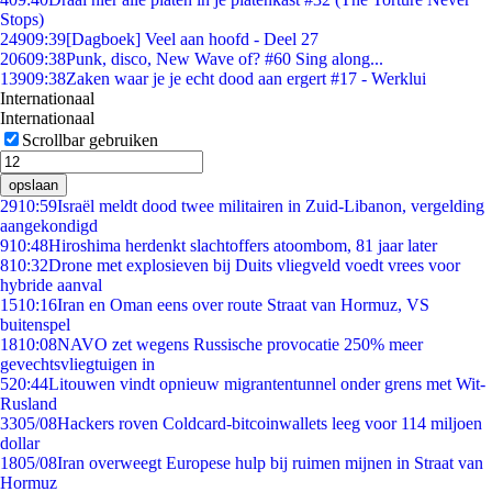
Stops)
249
09:39
[Dagboek] Veel aan hoofd - Deel 27
206
09:38
Punk, disco, New Wave of? #60 Sing along...
139
09:38
Zaken waar je je echt dood aan ergert #17 - Werklui
Internationaal
Internationaal
Scrollbar gebruiken
opslaan
29
10:59
Israël meldt dood twee militairen in Zuid-Libanon, vergelding
aangekondigd
9
10:48
Hiroshima herdenkt slachtoffers atoombom, 81 jaar later
8
10:32
Drone met explosieven bij Duits vliegveld voedt vrees voor
hybride aanval
15
10:16
Iran en Oman eens over route Straat van Hormuz, VS
buitenspel
18
10:08
NAVO zet wegens Russische provocatie 250% meer
gevechtsvliegtuigen in
5
20:44
Litouwen vindt opnieuw migrantentunnel onder grens met Wit-
Rusland
33
05/08
Hackers roven Coldcard-bitcoinwallets leeg voor 114 miljoen
dollar
18
05/08
Iran overweegt Europese hulp bij ruimen mijnen in Straat van
Hormuz