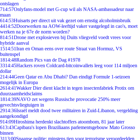
ontslagen
7
14:57
Onlyfans-model met G-cup wil als NASA-ambassadeur naar
maan
6
14:53
Huisarts per direct uit vak gezet om ernstig alcoholmisbruik
44
14:52
Doorwerken na AOW-leeftijd vaker vastgelegd in cao's, moet
werken na je 67e de norm worden?
8
14:51
Drone met explosieven bij Duits vliegveld voedt vrees voor
hybride aanval
15
14:51
Iran en Oman eens over route Straat van Hormuz, VS
buitenspel
18
14:48
Random Pics van de Dag #1978
33
14:45
Hackers roven Coldcard-bitcoinwallets leeg voor 114 miljoen
dollar
2
14:44
Geen Qatar en Abu Dhabi? Dan eindigt Formule 1-seizoen
mogelijk in Europa
26
14:41
Wakker Dier dient klacht in tegen insectenfabriek Protix om
duurzaamheidsclaims
18
14:39
NAVO zet wegens Russische provocatie 250% meer
gevechtsvliegtuigen in
29
14:36
Israël meldt dood twee militairen in Zuid-Libanon, vergelding
aangekondigd
9
14:09
Hiroshima herdenkt slachtoffers atoombom, 81 jaar later
6
13:43
Capibara's lopen Braziliaans parlementsgebouw Mato Grosso
binnen
31
13:00
Spaanse politie: minstens tien voor terrorisme veroordeelden