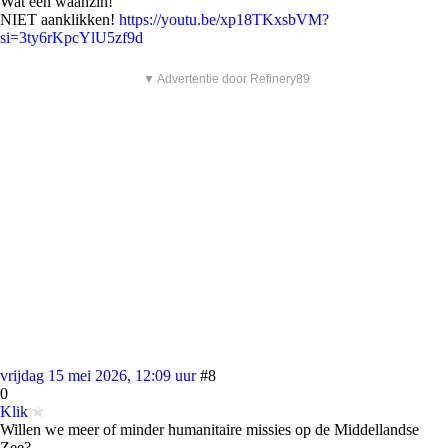
Wat een waanzin!
NIET aanklikken!
https://youtu.be/xp18TKxsbVM?
si=3ty6rKpcYlU5zf9d
▼ Advertentie door Refinery89
vrijdag 15 mei 2026, 12:09 uur
#8
0
Klik
Willen we meer of minder humanitaire missies op de Middellandse
Zee?