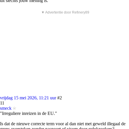
dit slechts jouw mening is.
▼ Advertentie door Refinery89
vrijdag 15 mei 2026, 11:21 uur
#2
11
smeck
"Irreguliere inreizen in de EU."
Is dat de nieuwe correcte term voor al dan niet met geweld illegaal de
grens oversteken zonder paspoort of visum door gelukzoekers?