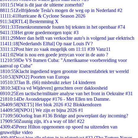
10
11:51
Wat is dit jaar de ultieme zomerhit?
88
11:51
Zelfrijdende Tesla's mogen de weg op in Nederland #2
111
11:41
Hurricane & Cyclone Season 2026
9
11:34
[RTL4] Bestemming X
59
11:33
Tenenkrommende fouten bij teksten in het openbaar #74
94
11:33
Het grote goedemorgen topic #3
18
11:29
Meer dan helft van verkochte auto's is volgend jaar elektrisch
114
11:18
[Nederlands Elftal] Op naar Louis IV?
33
11:12
Post hier zo vaak mogelijk om 11:11 #39 Vanz11
14
11:02
Wat is nou een goede jerrycan voor in de auto ?
112
10:59
De VS framen Cuba: "Amerikaanse voorbereiding voor
aanval op Cuba"
18
10:55
Klacht ingediend tegen grootste insectenfabriek ter wereld
5
10:53
[NPO2] Poorten van Europa
105
10:37
Jan B. (66) misbruikt zeker 14 kinderen
38
10:34
[Eva vd Wijdeven] geruchten over dakloosheid
69
10:25
Een tactische/militaire analyse van het front in Oekraïne #31
218
10:14
De Avondetappe #176 - Met Ellen ten Damme.
264
09:58
[NET5] Het blok 2026 #32 Blokkendozen
144
09:58
[NPO1] We zijn er bijna 2026 #1
171
09:56
Oorlog Iran #136 Bridge and powerplant day incoming?
179
09:50
Zuunig zijn, it's a way of life! #22
43
09:45
Perez Hilton opgenomen op spoed na uitzenden van
gruwelijke video
4
09:40
Draai hier alle platen in je platenkast #32 (The Torture Never