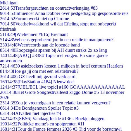
Michigan
26
14:53
Transfergeruchten en contractverlenging #83
90
14:53
Influencer Anna Dobber over pestgedrag op gesponsorde reis
26
14:52
Forum werkt niet op Chrome
70
14:50
Voedselwaakhond wil dat Efteling stopt met onbeperkt
frisdrank
51
14:49
[Wielrennen #616] Brennan!
5
14:48
Wel eens geprobeerd jou in een relatie te manipuleren?
230
14:48
Weerrecords aan de lopende band
85
14:48
Koopzegels sparen bij AH duurt straks 2x zo lang
140
14:48
[AKQ] #3384 Topic met vragen. En soms goede
antwoorden.
72
14:46
30 asielzoekers kosten 1 miljoen in hotel centrum Haarlem
8
14:43
Hoe ga jij om met een relatiebreuk?
36
14:40
GGZ heeft mij gezond verklaard.
169
14:38
[PlayStation #184] Nieuw deel
124
14:37
[UEL/ECL live topic] #160 GOAAAAAAAAAAAAAL
201
14:36
Het Grote Songfestivalfeest Ziggo Dome #5 13 november
2026
25
14:35
Zou je vreemdgaan in een relatie kunnen vergeven?
66
14:34
De Bondgenoten Spoiler Topic #3
63
14:34
Afvallen met injecties #4
142
14:33
[SBS6] Vandaag Inside #136 - Boekje pluggen.
190
14:32
Politieke meme's en spotprenten #11
168
14:31
Tour de France femmes 2026 #3 Tijd voor de borstcrawl