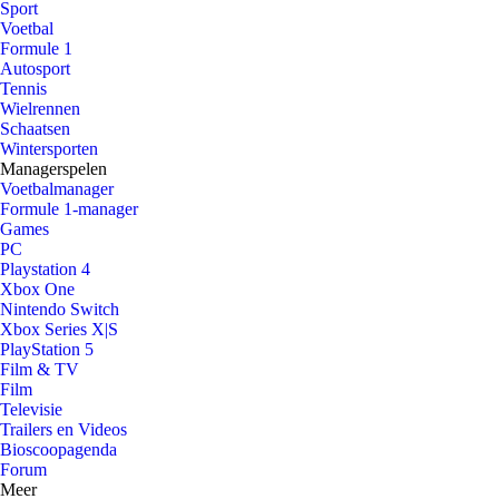
Sport
Voetbal
Formule 1
Autosport
Tennis
Wielrennen
Schaatsen
Wintersporten
Managerspelen
Voetbalmanager
Formule 1-manager
Games
PC
Playstation 4
Xbox One
Nintendo Switch
Xbox Series X|S
PlayStation 5
Film & TV
Film
Televisie
Trailers en Videos
Bioscoopagenda
Forum
Meer