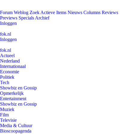
Forum
Weblog
Zoek
Actieve Items
Nieuws
Columns
Reviews
Previews
Specials
Archief
Inloggen
fok.nl
Inloggen
fok.nl
Actueel
Nederland
Internationaal
Economie
Politiek
Tech
Showbiz en Gossip
Opmerkelijk
Entertainment
Showbiz en Gossip
Muziek
Film
Televisie
Media & Cultuur
Bioscoopagenda