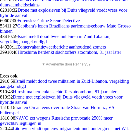
duurzaamheidsclaims
620
10:32
Drone met explosieven bij Duits vliegveld voedt vrees voor
hybride aanval
606
07:00
Forensics: Crime Scene Detective
534
11:27
Capibara's lopen Braziliaans parlementsgebouw Mato Grosso
binnen
484
10:59
Israël meldt dood twee militairen in Zuid-Libanon,
vergelding aangekondigd
449
20:11
Zomervakantieweerbericht: aanhoudend zomers
399
10:48
Hiroshima herdenkt slachtoffers atoombom, 81 jaar later
▼ Advertentie door Refinery89
Lees ook
29
10:59
Israël meldt dood twee militairen in Zuid-Libanon, vergelding
aangekondigd
9
10:48
Hiroshima herdenkt slachtoffers atoombom, 81 jaar later
8
10:32
Drone met explosieven bij Duits vliegveld voedt vrees voor
hybride aanval
15
10:16
Iran en Oman eens over route Straat van Hormuz, VS
buitenspel
18
10:08
NAVO zet wegens Russische provocatie 250% meer
gevechtsvliegtuigen in
5
20:44
Litouwen vindt opnieuw migrantentunnel onder grens met Wit-