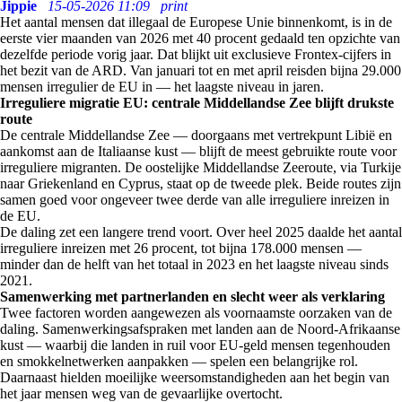
Jippie
15-05-2026 11:09
print
Het aantal mensen dat illegaal de Europese Unie binnenkomt, is in de
eerste vier maanden van 2026 met 40 procent gedaald ten opzichte van
dezelfde periode vorig jaar. Dat blijkt uit exclusieve Frontex-cijfers in
het bezit van de ARD. Van januari tot en met april reisden bijna 29.000
mensen irregulier de EU in — het laagste niveau in jaren.
Irreguliere migratie EU: centrale Middellandse Zee blijft drukste
route
De centrale Middellandse Zee — doorgaans met vertrekpunt Libië en
aankomst aan de Italiaanse kust — blijft de meest gebruikte route voor
irreguliere migranten. De oostelijke Middellandse Zeeroute, via Turkije
naar Griekenland en Cyprus, staat op de tweede plek. Beide routes zijn
samen goed voor ongeveer twee derde van alle irreguliere inreizen in
de EU.
De daling zet een langere trend voort. Over heel 2025 daalde het aantal
irreguliere inreizen met 26 procent, tot bijna 178.000 mensen —
minder dan de helft van het totaal in 2023 en het laagste niveau sinds
2021.
Samenwerking met partnerlanden en slecht weer als verklaring
Twee factoren worden aangewezen als voornaamste oorzaken van de
daling. Samenwerkingsafspraken met landen aan de Noord-Afrikaanse
kust — waarbij die landen in ruil voor EU-geld mensen tegenhouden
en smokkelnetwerken aanpakken — spelen een belangrijke rol.
Daarnaast hielden moeilijke weersomstandigheden aan het begin van
het jaar mensen weg van de gevaarlijke overtocht.