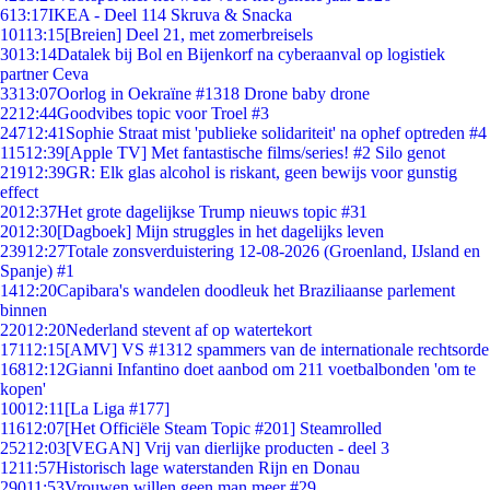
6
13:17
IKEA - Deel 114 Skruva & Snacka
101
13:15
[Breien] Deel 21, met zomerbreisels
30
13:14
Datalek bij Bol en Bijenkorf na cyberaanval op logistiek
partner Ceva
33
13:07
Oorlog in Oekraïne #1318 Drone baby drone
22
12:44
Goodvibes topic voor Troel #3
247
12:41
Sophie Straat mist 'publieke solidariteit' na ophef optreden #4
115
12:39
[Apple TV] Met fantastische films/series! #2 Silo genot
219
12:39
GR: Elk glas alcohol is riskant, geen bewijs voor gunstig
effect
20
12:37
Het grote dagelijkse Trump nieuws topic #31
20
12:30
[Dagboek] Mijn struggles in het dagelijks leven
239
12:27
Totale zonsverduistering 12-08-2026 (Groenland, IJsland en
Spanje) #1
14
12:20
Capibara's wandelen doodleuk het Braziliaanse parlement
binnen
220
12:20
Nederland stevent af op watertekort
171
12:15
[AMV] VS #1312 spammers van de internationale rechtsorde
168
12:12
Gianni Infantino doet aanbod om 211 voetbalbonden 'om te
kopen'
100
12:11
[La Liga #177]
116
12:07
[Het Officiële Steam Topic #201] Steamrolled
252
12:03
[VEGAN] Vrij van dierlijke producten - deel 3
12
11:57
Historisch lage waterstanden Rijn en Donau
290
11:53
Vrouwen willen geen man meer #29