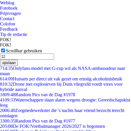
Weblog
Fotoboek
Prijsvragen
Contact
Colofon
Feedback
Tip de redactie
FOK!
FOK!
Scrollbar gebruiken
opslaan
7
14:35
Onlyfans-model met G-cup wil als NASA-ambassadeur naar
maan
6
14:09
Huisarts per direct uit vak gezet om ernstig alcoholmisbruik
8
10:32
Drone met explosieven bij Duits vliegveld voedt vrees voor
hybride aanval
18
09:48
Random Pics van de Dag #1978
41
09:33
Waterschappen slaan alarm wegens droogte: Gereedschapskist
leeg
20
06:40
Zorgmedewerkster die 's nachts haar vriend bezocht terecht
ontslagen
33
00:35
Random Pics van de Dag #1977
2
05/08
De FOK!Voetbalmanager 2026/2027 is begonnen