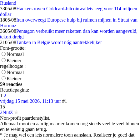
Rusland
33
05/08
Hackers roven Coldcard-bitcoinwallets leeg voor 114 miljoen
dollar
18
05/08
Iran overweegt Europese hulp bij ruimen mijnen in Straat van
Hormuz
36
05/08
Pentagon verbruikt meer raketten dan kan worden aangevuld,
tekort dreigt
21
05/08
Tanken in België wordt nóg aantrekkelijker
Font-grootte:
Normaal
Kleiner
regelhoogte :
Normaal
Kleiner
59 reacties
Reactiepagina:
1
2
vrijdag 15 mei 2026, 11:13 uur
#1
15
2NutZ
Non-profit paardenstylist.
Allemaal mooi en aardig maar er komen nog steeds veel te veel binnen
en te weinig gaan terug.
* Je mag wel een iets normalere toon aanslaan. Realiseer je goed dat