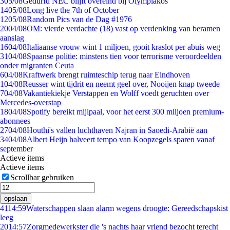
3
05/08
Gedurfd NEC blijft overeind bij Olympiakos
14
05/08
Long live the 7th of October
12
05/08
Random Pics van de Dag #1976
20
04/08
OM: vierde verdachte (18) vast op verdenking van beramen
aanslag
16
04/08
Italiaanse vrouw wint 1 miljoen, gooit kraslot per abuis weg
31
04/08
Spaanse politie: minstens tien voor terrorisme veroordeelden
onder migranten Ceuta
6
04/08
Kraftwerk brengt ruimteschip terug naar Eindhoven
1
04/08
Reusser wint tijdrit en neemt geel over, Nooijen knap tweede
7
04/08
Vakantiekiekje Verstappen en Wolff voedt geruchten over
Mercedes-overstap
18
04/08
Spotify bereikt mijlpaal, voor het eerst 300 miljoen premium-
abonnees
27
04/08
Houthi's vallen luchthaven Najran in Saoedi-Arabië aan
34
04/08
Albert Heijn halveert tempo van Koopzegels sparen vanaf
september
Actieve items
Actieve items
Scrollbar gebruiken
opslaan
41
14:59
Waterschappen slaan alarm wegens droogte: Gereedschapskist
leeg
20
14:57
Zorgmedewerkster die 's nachts haar vriend bezocht terecht