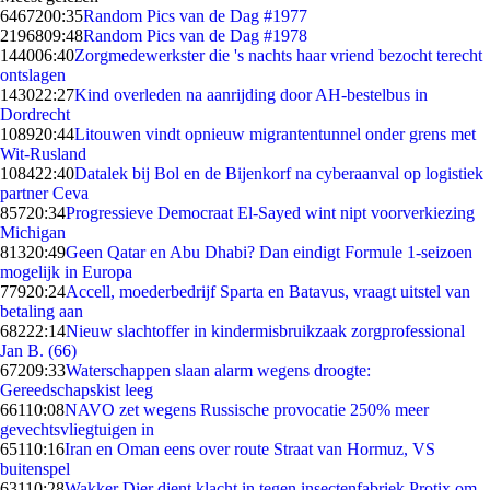
64672
00:35
Random Pics van de Dag #1977
21968
09:48
Random Pics van de Dag #1978
1440
06:40
Zorgmedewerkster die 's nachts haar vriend bezocht terecht
ontslagen
1430
22:27
Kind overleden na aanrijding door AH-bestelbus in
Dordrecht
1089
20:44
Litouwen vindt opnieuw migrantentunnel onder grens met
Wit-Rusland
1084
22:40
Datalek bij Bol en de Bijenkorf na cyberaanval op logistiek
partner Ceva
857
20:34
Progressieve Democraat El-Sayed wint nipt voorverkiezing
Michigan
813
20:49
Geen Qatar en Abu Dhabi? Dan eindigt Formule 1-seizoen
mogelijk in Europa
779
20:24
Accell, moederbedrijf Sparta en Batavus, vraagt uitstel van
betaling aan
682
22:14
Nieuw slachtoffer in kindermisbruikzaak zorgprofessional
Jan B. (66)
672
09:33
Waterschappen slaan alarm wegens droogte:
Gereedschapskist leeg
661
10:08
NAVO zet wegens Russische provocatie 250% meer
gevechtsvliegtuigen in
651
10:16
Iran en Oman eens over route Straat van Hormuz, VS
buitenspel
631
10:28
Wakker Dier dient klacht in tegen insectenfabriek Protix om