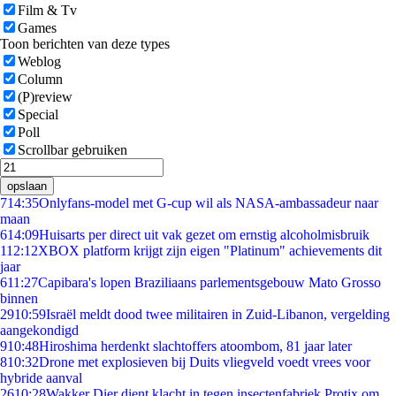
Film & Tv
Games
Toon berichten van deze types
Weblog
Column
(P)review
Special
Poll
Scrollbar gebruiken
opslaan
7
14:35
Onlyfans-model met G-cup wil als NASA-ambassadeur naar
maan
6
14:09
Huisarts per direct uit vak gezet om ernstig alcoholmisbruik
1
12:12
XBOX platform krijgt zijn eigen "Platinum" achievements dit
jaar
6
11:27
Capibara's lopen Braziliaans parlementsgebouw Mato Grosso
binnen
29
10:59
Israël meldt dood twee militairen in Zuid-Libanon, vergelding
aangekondigd
9
10:48
Hiroshima herdenkt slachtoffers atoombom, 81 jaar later
8
10:32
Drone met explosieven bij Duits vliegveld voedt vrees voor
hybride aanval
26
10:28
Wakker Dier dient klacht in tegen insectenfabriek Protix om