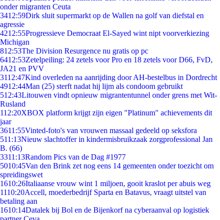
onder migranten Ceuta
34
12:59
Dirk sluit supermarkt op de Wallen na golf van diefstal en
agressie
42
12:55
Progressieve Democraat El-Sayed wint nipt voorverkiezing
Michigan
8
12:53
The Division Resurgence nu gratis op pc
64
12:53
Zetelpeiling: 24 zetels voor Pro en 18 zetels voor D66, FvD,
JA21 en PVV
31
12:47
Kind overleden na aanrijding door AH-bestelbus in Dordrecht
49
12:44
Man (25) sterft nadat hij lijm als condoom gebruikt
5
12:43
Litouwen vindt opnieuw migrantentunnel onder grens met Wit-
Rusland
1
12:20
XBOX platform krijgt zijn eigen "Platinum" achievements dit
jaar
36
11:55
Vinted-foto's van vrouwen massaal gedeeld op seksfora
5
11:13
Nieuw slachtoffer in kindermisbruikzaak zorgprofessional Jan
B. (66)
33
11:13
Random Pics van de Dag #1977
50
10:45
Van den Brink zet nog eens 14 gemeenten onder toezicht om
spreidingswet
16
10:26
Italiaanse vrouw wint 1 miljoen, gooit kraslot per abuis weg
11
10:20
Accell, moederbedrijf Sparta en Batavus, vraagt uitstel van
betaling aan
16
10:14
Datalek bij Bol en de Bijenkorf na cyberaanval op logistiek
partner Ceva