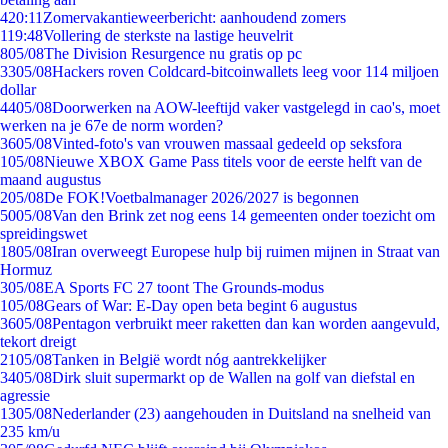
4
20:11
Zomervakantieweerbericht: aanhoudend zomers
1
19:48
Vollering de sterkste na lastige heuvelrit
8
05/08
The Division Resurgence nu gratis op pc
33
05/08
Hackers roven Coldcard-bitcoinwallets leeg voor 114 miljoen
dollar
44
05/08
Doorwerken na AOW-leeftijd vaker vastgelegd in cao's, moet
werken na je 67e de norm worden?
36
05/08
Vinted-foto's van vrouwen massaal gedeeld op seksfora
1
05/08
Nieuwe XBOX Game Pass titels voor de eerste helft van de
maand augustus
2
05/08
De FOK!Voetbalmanager 2026/2027 is begonnen
50
05/08
Van den Brink zet nog eens 14 gemeenten onder toezicht om
spreidingswet
18
05/08
Iran overweegt Europese hulp bij ruimen mijnen in Straat van
Hormuz
3
05/08
EA Sports FC 27 toont The Grounds-modus
1
05/08
Gears of War: E-Day open beta begint 6 augustus
36
05/08
Pentagon verbruikt meer raketten dan kan worden aangevuld,
tekort dreigt
21
05/08
Tanken in België wordt nóg aantrekkelijker
34
05/08
Dirk sluit supermarkt op de Wallen na golf van diefstal en
agressie
13
05/08
Nederlander (23) aangehouden in Duitsland na snelheid van
235 km/u