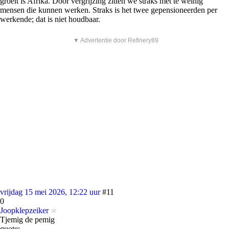
groeit is Afrika. Door vergrijzing zitten we straks met te weinig
mensen die kunnen werken. Straks is het twee gepensioneerden per
werkende; dat is niet houdbaar.
▼ Advertentie door Refinery89
vrijdag 15 mei 2026, 12:22 uur
#11
0
Joopklepzeiker
Tjemig de pemig
quote: