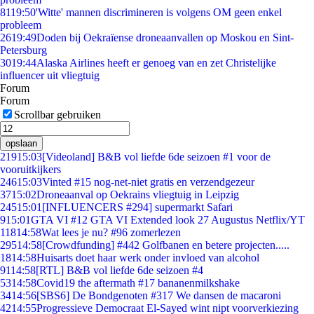
81
19:50
'Witte' mannen discrimineren is volgens OM geen enkel
probleem
26
19:49
Doden bij Oekraïense droneaanvallen op Moskou en Sint-
Petersburg
30
19:44
Alaska Airlines heeft er genoeg van en zet Christelijke
influencer uit vliegtuig
Forum
Forum
Scrollbar gebruiken
opslaan
219
15:03
[Videoland] B&B vol liefde 6de seizoen #1 voor de
vooruitkijkers
246
15:03
Vinted #15 nog-net-niet gratis en verzendgezeur
37
15:02
Droneaanval op Oekrains vliegtuig in Leipzig
245
15:01
[INFLUENCERS #294] supermarkt Safari
9
15:01
GTA VI #12 GTA VI Extended look 27 Augustus Netflix/YT
118
14:58
Wat lees je nu? #96 zomerlezen
295
14:58
[Crowdfunding] #442 Golfbanen en betere projecten.....
18
14:58
Huisarts doet haar werk onder invloed van alcohol
91
14:58
[RTL] B&B vol liefde 6de seizoen #4
53
14:58
Covid19 the aftermath #17 bananenmilkshake
34
14:56
[SBS6] De Bondgenoten #317 We dansen de macaroni
42
14:55
Progressieve Democraat El-Sayed wint nipt voorverkiezing