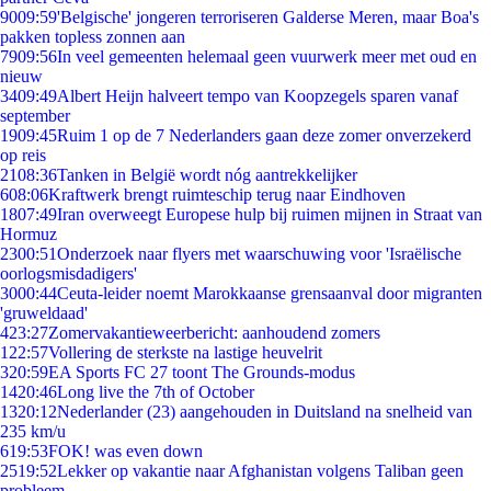
90
09:59
'Belgische' jongeren terroriseren Galderse Meren, maar Boa's
pakken topless zonnen aan
79
09:56
In veel gemeenten helemaal geen vuurwerk meer met oud en
nieuw
34
09:49
Albert Heijn halveert tempo van Koopzegels sparen vanaf
september
19
09:45
Ruim 1 op de 7 Nederlanders gaan deze zomer onverzekerd
op reis
21
08:36
Tanken in België wordt nóg aantrekkelijker
6
08:06
Kraftwerk brengt ruimteschip terug naar Eindhoven
18
07:49
Iran overweegt Europese hulp bij ruimen mijnen in Straat van
Hormuz
23
00:51
Onderzoek naar flyers met waarschuwing voor 'Israëlische
oorlogsmisdadigers'
30
00:44
Ceuta-leider noemt Marokkaanse grensaanval door migranten
'gruweldaad'
4
23:27
Zomervakantieweerbericht: aanhoudend zomers
1
22:57
Vollering de sterkste na lastige heuvelrit
3
20:59
EA Sports FC 27 toont The Grounds-modus
14
20:46
Long live the 7th of October
13
20:12
Nederlander (23) aangehouden in Duitsland na snelheid van
235 km/u
6
19:53
FOK! was even down
25
19:52
Lekker op vakantie naar Afghanistan volgens Taliban geen
probleem