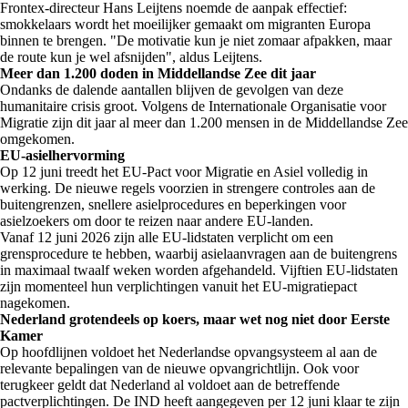
Frontex-directeur Hans Leijtens noemde de aanpak effectief:
smokkelaars wordt het moeilijker gemaakt om migranten Europa
binnen te brengen. "De motivatie kun je niet zomaar afpakken, maar
de route kun je wel afsnijden", aldus Leijtens.
Meer dan 1.200 doden in Middellandse Zee dit jaar
Ondanks de dalende aantallen blijven de gevolgen van deze
humanitaire crisis groot. Volgens de Internationale Organisatie voor
Migratie zijn dit jaar al meer dan 1.200 mensen in de Middellandse Zee
omgekomen.
EU-asielhervorming
Op 12 juni treedt het EU-Pact voor Migratie en Asiel volledig in
werking. De nieuwe regels voorzien in strengere controles aan de
buitengrenzen, snellere asielprocedures en beperkingen voor
asielzoekers om door te reizen naar andere EU-landen.
Vanaf 12 juni 2026 zijn alle EU-lidstaten verplicht om een
grensprocedure te hebben, waarbij asielaanvragen aan de buitengrens
in maximaal twaalf weken worden afgehandeld. Vijftien EU-lidstaten
zijn momenteel hun verplichtingen vanuit het EU-migratiepact
nagekomen.
Nederland grotendeels op koers, maar wet nog niet door Eerste
Kamer
Op hoofdlijnen voldoet het Nederlandse opvangsysteem al aan de
relevante bepalingen van de nieuwe opvangrichtlijn. Ook voor
terugkeer geldt dat Nederland al voldoet aan de betreffende
pactverplichtingen. De IND heeft aangegeven per 12 juni klaar te zijn