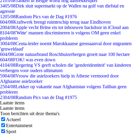
21
05/08
Tanken in België wordt nóg aantrekkelijker
34
05/08
Dirk sluit supermarkt op de Wallen na golf van diefstal en
agressie
12
05/08
Random Pics van de Dag #1976
6
04/08
Kraftwerk brengt ruimteschip terug naar Eindhoven
20
04/08
Apple vecht Britse eis tot inbouwen backdoor in iCloud aan
81
04/08
'Witte' mannen discrimineren is volgens OM geen enkel
probleem
30
04/08
Ceuta-leider noemt Marokkaanse grensaanval door migranten
'gruweldaad'
6
04/08
Grote natuurbrand Boschhuizerbergen groeit naar 100 hectare
6
04/08
FOK! was even down
41
04/08
Regering VS geeft scholen die 'genderidentiteit' van kinderen
verbergen voor ouders ultimatum
59
04/08
Vrouw die asielzoekers hielp in Athene vermoord door
Afghaanse asielzoeker
25
04/08
Lekker op vakantie naar Afghanistan volgens Taliban geen
probleem
23
04/08
Random Pics van de Dag #1975
Laatste items
Laatste items
Toon berichten uit deze thema's
Actueel
Entertainment
Sport