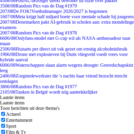
43
08/08
PostNL-bezorger steekt bewoner na ruzie over pakket
35
08/08
Random Pics van de Dag #1979
2
07/08
De FOK!Voetbalmanager 2026/2027 is begonnen
16
07/08
Meta krijgt half miljard boete voor mentale schade bij jongeren
20
07/08
Denemarken pakt AI-gebruik in scholen aan: extra mondelinge
examens
20
07/08
Random Pics van de Dag #1978
66
06/08
Onlyfans-model met G-cup wil als NASA-ambassadeur naar
maan
25
06/08
Huisarts per direct uit vak gezet om ernstig alcoholmisbruik
19
06/08
Drone met explosieven bij Duits vliegveld voedt vrees voor
hybride aanval
60
06/08
Waterschappen slaan alarm wegens droogte: Gereedschapskist
leeg
24
06/08
Zorgmedewerkster die 's nachts haar vriend bezocht terecht
ontslagen
38
06/08
Random Pics van de Dag #1977
21
05/08
Tanken in België wordt nóg aantrekkelijker
Laatste items
Laatste items
Toon berichten uit deze thema's
Actueel
Entertainment
Sport
Film & Tv