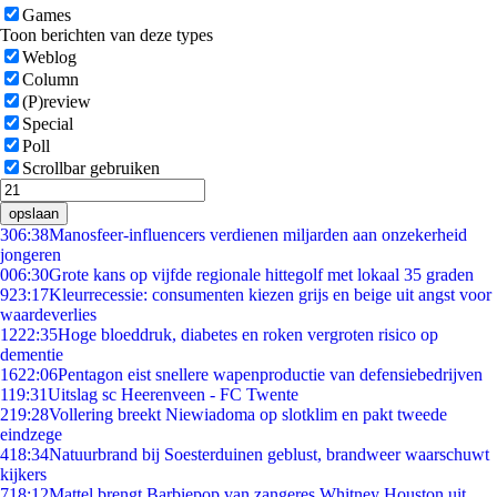
Games
Toon berichten van deze types
Weblog
Column
(P)review
Special
Poll
Scrollbar gebruiken
opslaan
3
06:38
Manosfeer-influencers verdienen miljarden aan onzekerheid
jongeren
0
06:30
Grote kans op vijfde regionale hittegolf met lokaal 35 graden
9
23:17
Kleurrecessie: consumenten kiezen grijs en beige uit angst voor
waardeverlies
12
22:35
Hoge bloeddruk, diabetes en roken vergroten risico op
dementie
16
22:06
Pentagon eist snellere wapenproductie van defensiebedrijven
1
19:31
Uitslag sc Heerenveen - FC Twente
2
19:28
Vollering breekt Niewiadoma op slotklim en pakt tweede
eindzege
4
18:34
Natuurbrand bij Soesterduinen geblust, brandweer waarschuwt
kijkers
7
18:12
Mattel brengt Barbiepop van zangeres Whitney Houston uit