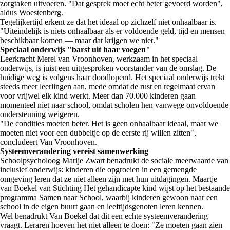
zorgtaken uitvoeren. "Dat gesprek moet echt beter gevoerd worden",
aldus Woestenberg.
Tegelijkertijd erkent ze dat het ideaal op zichzelf niet onhaalbaar is.
"Uiteindelijk is niets onhaalbaar als er voldoende geld, tijd en mensen
beschikbaar komen — maar dat krijgen we niet."
Speciaal onderwijs "barst uit haar voegen"
Leerkracht Merel van Vroonhoven, werkzaam in het speciaal
onderwijs, is juist een uitgesproken voorstander van de omslag. De
huidige weg is volgens haar doodlopend. Het speciaal onderwijs trekt
steeds meer leerlingen aan, mede omdat de rust en regelmaat ervan
voor vrijwel elk kind werkt. Meer dan 70.000 kinderen gaan
momenteel niet naar school, omdat scholen hen vanwege onvoldoende
ondersteuning weigeren.
"De condities moeten beter. Het is geen onhaalbaar ideaal, maar we
moeten niet voor een dubbeltje op de eerste rij willen zitten",
concludeert Van Vroonhoven.
Systeemverandering vereist samenwerking
Schoolpsycholoog Marije Zwart benadrukt de sociale meerwaarde van
inclusief onderwijs: kinderen die opgroeien in een gemengde
omgeving leren dat ze niet alleen zijn met hun uitdagingen. Maartje
van Boekel van Stichting Het gehandicapte kind wijst op het bestaande
programma Samen naar School, waarbij kinderen gewoon naar een
school in de eigen buurt gaan en leeftijdsgenoten leren kennen.
Wel benadrukt Van Boekel dat dit een echte systeemverandering
vraagt. Leraren hoeven het niet alleen te doen: "Ze moeten gaan zien