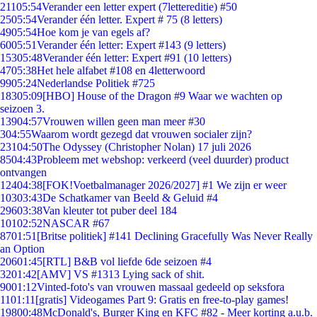
211
05:54
Verander een letter expert (7lettereditie) #50
25
05:54
Verander één letter. Expert # 75 (8 letters)
49
05:54
Hoe kom je van egels af?
60
05:51
Verander één letter: Expert #143 (9 letters)
153
05:48
Verander één letter: Expert #91 (10 letters)
47
05:38
Het hele alfabet #108 en 4letterwoord
99
05:24
Nederlandse Politiek #725
183
05:09
[HBO] House of the Dragon #9 Waar we wachten op
seizoen 3.
139
04:57
Vrouwen willen geen man meer #30
3
04:55
Waarom wordt gezegd dat vrouwen socialer zijn?
231
04:50
The Odyssey (Christopher Nolan) 17 juli 2026
85
04:43
Probleem met webshop: verkeerd (veel duurder) product
ontvangen
124
04:38
[FOK!Voetbalmanager 2026/2027] #1 We zijn er weer
103
03:43
De Schatkamer van Beeld & Geluid #4
296
03:38
Van kleuter tot puber deel 184
101
02:52
NASCAR #67
87
01:51
[Britse politiek] #141 Declining Gracefully Was Never Really
an Option
206
01:45
[RTL] B&B vol liefde 6de seizoen #4
32
01:42
[AMV] VS #1313 Lying sack of shit.
90
01:12
Vinted-foto's van vrouwen massaal gedeeld op seksfora
11
01:11
[gratis] Videogames Part 9: Gratis en free-to-play games!
198
00:48
McDonald's, Burger King en KFC #82 - Meer korting a.u.b.