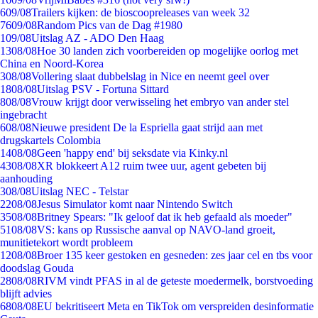
6
09/08
Trailers kijken: de bioscoopreleases van week 32
76
09/08
Random Pics van de Dag #1980
1
09/08
Uitslag AZ - ADO Den Haag
13
08/08
Hoe 30 landen zich voorbereiden op mogelijke oorlog met
China en Noord-Korea
3
08/08
Vollering slaat dubbelslag in Nice en neemt geel over
18
08/08
Uitslag PSV - Fortuna Sittard
8
08/08
Vrouw krijgt door verwisseling het embryo van ander stel
ingebracht
6
08/08
Nieuwe president De la Espriella gaat strijd aan met
drugskartels Colombia
14
08/08
Geen 'happy end' bij seksdate via Kinky.nl
43
08/08
XR blokkeert A12 ruim twee uur, agent gebeten bij
aanhouding
3
08/08
Uitslag NEC - Telstar
22
08/08
Jesus Simulator komt naar Nintendo Switch
35
08/08
Britney Spears: "Ik geloof dat ik heb gefaald als moeder"
51
08/08
VS: kans op Russische aanval op NAVO-land groeit,
munitietekort wordt probleem
12
08/08
Broer 135 keer gestoken en gesneden: zes jaar cel en tbs voor
doodslag Gouda
28
08/08
RIVM vindt PFAS in al de geteste moedermelk, borstvoeding
blijft advies
68
08/08
EU bekritiseert Meta en TikTok om verspreiden desinformatie