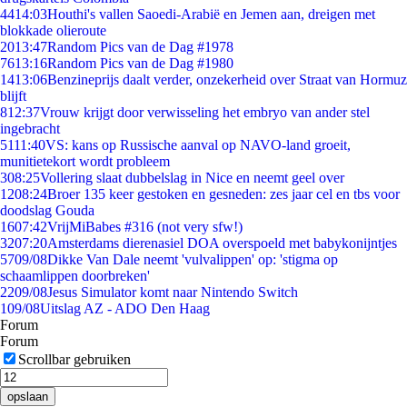
44
14:03
Houthi's vallen Saoedi-Arabië en Jemen aan, dreigen met
blokkade olieroute
20
13:47
Random Pics van de Dag #1978
76
13:16
Random Pics van de Dag #1980
14
13:06
Benzineprijs daalt verder, onzekerheid over Straat van Hormuz
blijft
8
12:37
Vrouw krijgt door verwisseling het embryo van ander stel
ingebracht
51
11:40
VS: kans op Russische aanval op NAVO-land groeit,
munitietekort wordt probleem
3
08:25
Vollering slaat dubbelslag in Nice en neemt geel over
12
08:24
Broer 135 keer gestoken en gesneden: zes jaar cel en tbs voor
doodslag Gouda
16
07:42
VrijMiBabes #316 (not very sfw!)
32
07:20
Amsterdams dierenasiel DOA overspoeld met babykonijntjes
57
09/08
Dikke Van Dale neemt 'vulvalippen' op: 'stigma op
schaamlippen doorbreken'
22
09/08
Jesus Simulator komt naar Nintendo Switch
1
09/08
Uitslag AZ - ADO Den Haag
Forum
Forum
Scrollbar gebruiken
opslaan