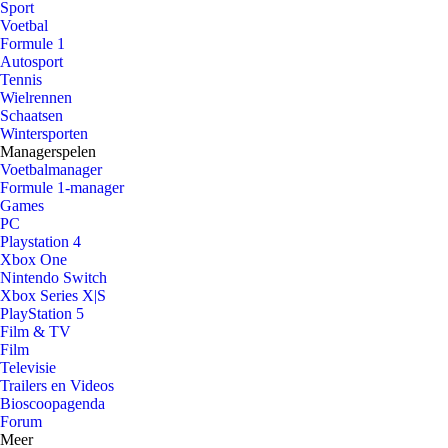
Sport
Voetbal
Formule 1
Autosport
Tennis
Wielrennen
Schaatsen
Wintersporten
Managerspelen
Voetbalmanager
Formule 1-manager
Games
PC
Playstation 4
Xbox One
Nintendo Switch
Xbox Series X|S
PlayStation 5
Film & TV
Film
Televisie
Trailers en Videos
Bioscoopagenda
Forum
Meer