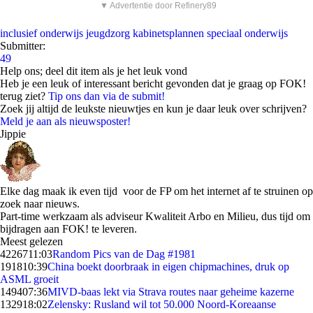
▼ Advertentie door Refinery89
inclusief onderwijs
jeugdzorg
kabinetsplannen
speciaal onderwijs
Submitter:
49
Help ons; deel dit item als je het leuk vond
Heb je een leuk of interessant bericht gevonden dat je graag op FOK!
terug ziet?
Tip ons dan via de submit!
Zoek jij altijd de leukste nieuwtjes en kun je daar leuk over schrijven?
Meld je aan als nieuwsposter!
Jippie
Elke dag maak ik even tijd voor de FP om het internet af te struinen op
zoek naar nieuws.
Part-time werkzaam als adviseur Kwaliteit Arbo en Milieu, dus tijd om
bijdragen aan FOK! te leveren.
Meest gelezen
42267
11:03
Random Pics van de Dag #1981
1918
10:39
China boekt doorbraak in eigen chipmachines, druk op
ASML groeit
1494
07:36
MIVD-baas lekt via Strava routes naar geheime kazerne
1329
18:02
Zelensky: Rusland wil tot 50.000 Noord-Koreaanse