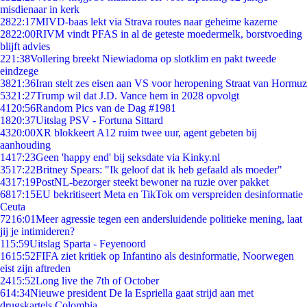
misdienaar in kerk
28
22:17
MIVD-baas lekt via Strava routes naar geheime kazerne
28
22:00
RIVM vindt PFAS in al de geteste moedermelk, borstvoeding
blijft advies
2
21:38
Vollering breekt Niewiadoma op slotklim en pakt tweede
eindzege
38
21:36
Iran stelt zes eisen aan VS voor heropening Straat van Hormuz
53
21:27
Trump wil dat J.D. Vance hem in 2028 opvolgt
41
20:56
Random Pics van de Dag #1981
18
20:37
Uitslag PSV - Fortuna Sittard
43
20:00
XR blokkeert A12 ruim twee uur, agent gebeten bij
aanhouding
14
17:23
Geen 'happy end' bij seksdate via Kinky.nl
35
17:22
Britney Spears: "Ik geloof dat ik heb gefaald als moeder"
43
17:19
PostNL-bezorger steekt bewoner na ruzie over pakket
68
17:15
EU bekritiseert Meta en TikTok om verspreiden desinformatie
Ceuta
72
16:01
Meer agressie tegen een andersluidende politieke mening, laat
jij je intimideren?
1
15:59
Uitslag Sparta - Feyenoord
16
15:52
FIFA ziet kritiek op Infantino als desinformatie, Noorwegen
eist zijn aftreden
24
15:52
Long live the 7th of October
6
14:34
Nieuwe president De la Espriella gaat strijd aan met
drugskartels Colombia