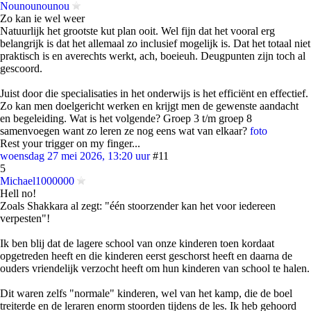
Nounounounou
Zo kan ie wel weer
Natuurlijk het grootste kut plan ooit. Wel fijn dat het vooral erg
belangrijk is dat het allemaal zo inclusief mogelijk is. Dat het totaal niet
praktisch is en averechts werkt, ach, boeieuh. Deugpunten zijn toch al
gescoord.
Juist door die specialisaties in het onderwijs is het efficiënt en effectief.
Zo kan men doelgericht werken en krijgt men de gewenste aandacht
en begeleiding. Wat is het volgende? Groep 3 t/m groep 8
samenvoegen want zo leren ze nog eens wat van elkaar?
foto
Rest your trigger on my finger...
woensdag 27 mei 2026, 13:20 uur
#11
5
Michael1000000
Hell no!
Zoals Shakkara al zegt: "één stoorzender kan het voor iedereen
verpesten"!
Ik ben blij dat de lagere school van onze kinderen toen kordaat
opgetreden heeft en die kinderen eerst geschorst heeft en daarna de
ouders vriendelijk verzocht heeft om hun kinderen van school te halen.
Dit waren zelfs "normale" kinderen, wel van het kamp, die de boel
treiterde en de leraren enorm stoorden tijdens de les. Ik heb gehoord