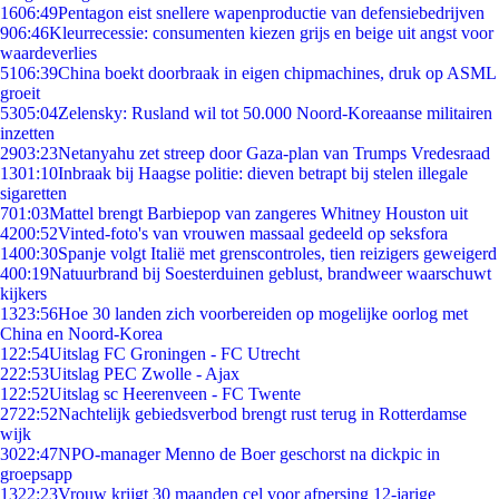
16
06:49
Pentagon eist snellere wapenproductie van defensiebedrijven
9
06:46
Kleurrecessie: consumenten kiezen grijs en beige uit angst voor
waardeverlies
51
06:39
China boekt doorbraak in eigen chipmachines, druk op ASML
groeit
53
05:04
Zelensky: Rusland wil tot 50.000 Noord-Koreaanse militairen
inzetten
29
03:23
Netanyahu zet streep door Gaza-plan van Trumps Vredesraad
13
01:10
Inbraak bij Haagse politie: dieven betrapt bij stelen illegale
sigaretten
7
01:03
Mattel brengt Barbiepop van zangeres Whitney Houston uit
42
00:52
Vinted-foto's van vrouwen massaal gedeeld op seksfora
14
00:30
Spanje volgt Italië met grenscontroles, tien reizigers geweigerd
4
00:19
Natuurbrand bij Soesterduinen geblust, brandweer waarschuwt
kijkers
13
23:56
Hoe 30 landen zich voorbereiden op mogelijke oorlog met
China en Noord-Korea
1
22:54
Uitslag FC Groningen - FC Utrecht
2
22:53
Uitslag PEC Zwolle - Ajax
1
22:52
Uitslag sc Heerenveen - FC Twente
27
22:52
Nachtelijk gebiedsverbod brengt rust terug in Rotterdamse
wijk
30
22:47
NPO-manager Menno de Boer geschorst na dickpic in
groepsapp
13
22:23
Vrouw krijgt 30 maanden cel voor afpersing 12-jarige