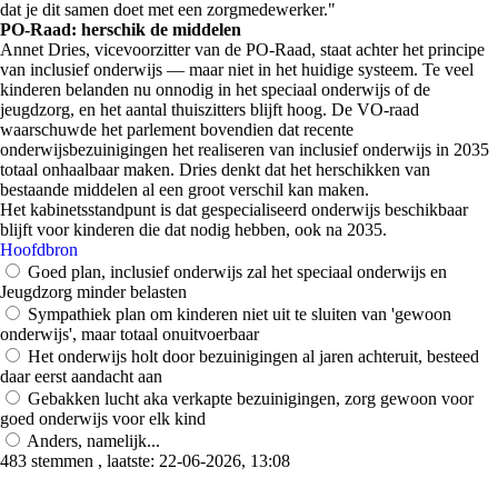
dat je dit samen doet met een zorgmedewerker."
PO-Raad: herschik de middelen
Annet Dries, vicevoorzitter van de PO-Raad, staat achter het principe
van inclusief onderwijs — maar niet in het huidige systeem. Te veel
kinderen belanden nu onnodig in het speciaal onderwijs of de
jeugdzorg, en het aantal thuiszitters blijft hoog. De VO-raad
waarschuwde het parlement bovendien dat recente
onderwijsbezuinigingen het realiseren van inclusief onderwijs in 2035
totaal onhaalbaar maken. Dries denkt dat het herschikken van
bestaande middelen al een groot verschil kan maken.
Het kabinetsstandpunt is dat gespecialiseerd onderwijs beschikbaar
blijft voor kinderen die dat nodig hebben, ook na 2035.
Hoofdbron
Goed plan, inclusief onderwijs zal het speciaal onderwijs en
Jeugdzorg minder belasten
Sympathiek plan om kinderen niet uit te sluiten van 'gewoon
onderwijs', maar totaal onuitvoerbaar
Het onderwijs holt door bezuinigingen al jaren achteruit, besteed
daar eerst aandacht aan
Gebakken lucht aka verkapte bezuinigingen, zorg gewoon voor
goed onderwijs voor elk kind
Anders, namelijk...
483 stemmen , laatste: 22-06-2026, 13:08