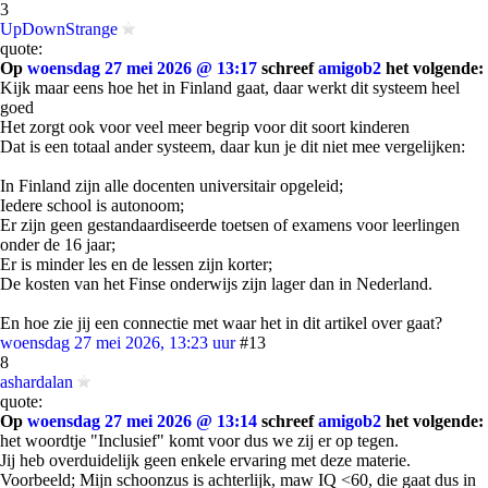
3
UpDownStrange
quote:
Op
woensdag 27 mei 2026 @ 13:17
schreef
amigob2
het volgende:
Kijk maar eens hoe het in Finland gaat, daar werkt dit systeem heel
goed
Het zorgt ook voor veel meer begrip voor dit soort kinderen
Dat is een totaal ander systeem, daar kun je dit niet mee vergelijken:
In Finland zijn alle docenten universitair opgeleid;
Iedere school is autonoom;
Er zijn geen gestandaardiseerde toetsen of examens voor leerlingen
onder de 16 jaar;
Er is minder les en de lessen zijn korter;
De kosten van het Finse onderwijs zijn lager dan in Nederland.
En hoe zie jij een connectie met waar het in dit artikel over gaat?
woensdag 27 mei 2026, 13:23 uur
#13
8
ashardalan
quote:
Op
woensdag 27 mei 2026 @ 13:14
schreef
amigob2
het volgende:
het woordtje "Inclusief" komt voor dus we zij er op tegen.
Jij heb overduidelijk geen enkele ervaring met deze materie.
Voorbeeld; Mijn schoonzus is achterlijk, maw IQ <60, die gaat dus in