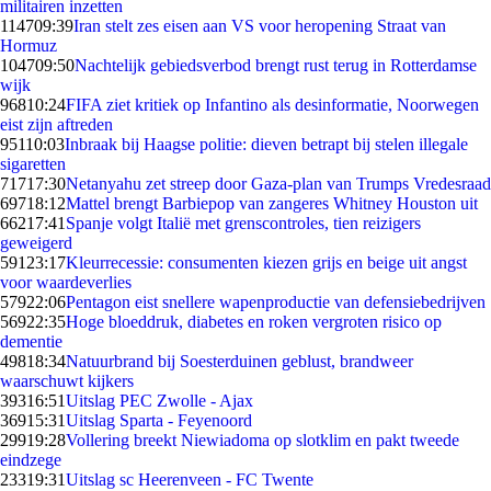
militairen inzetten
1147
09:39
Iran stelt zes eisen aan VS voor heropening Straat van
Hormuz
1047
09:50
Nachtelijk gebiedsverbod brengt rust terug in Rotterdamse
wijk
968
10:24
FIFA ziet kritiek op Infantino als desinformatie, Noorwegen
eist zijn aftreden
951
10:03
Inbraak bij Haagse politie: dieven betrapt bij stelen illegale
sigaretten
717
17:30
Netanyahu zet streep door Gaza-plan van Trumps Vredesraad
697
18:12
Mattel brengt Barbiepop van zangeres Whitney Houston uit
662
17:41
Spanje volgt Italië met grenscontroles, tien reizigers
geweigerd
591
23:17
Kleurrecessie: consumenten kiezen grijs en beige uit angst
voor waardeverlies
579
22:06
Pentagon eist snellere wapenproductie van defensiebedrijven
569
22:35
Hoge bloeddruk, diabetes en roken vergroten risico op
dementie
498
18:34
Natuurbrand bij Soesterduinen geblust, brandweer
waarschuwt kijkers
393
16:51
Uitslag PEC Zwolle - Ajax
369
15:31
Uitslag Sparta - Feyenoord
299
19:28
Vollering breekt Niewiadoma op slotklim en pakt tweede
eindzege
233
19:31
Uitslag sc Heerenveen - FC Twente