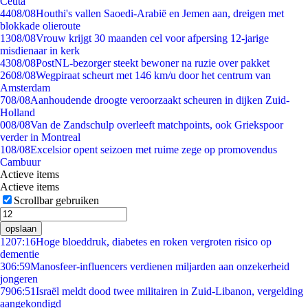
Ceuta
44
08/08
Houthi's vallen Saoedi-Arabië en Jemen aan, dreigen met
blokkade olieroute
13
08/08
Vrouw krijgt 30 maanden cel voor afpersing 12-jarige
misdienaar in kerk
43
08/08
PostNL-bezorger steekt bewoner na ruzie over pakket
26
08/08
Wegpiraat scheurt met 146 km/u door het centrum van
Amsterdam
7
08/08
Aanhoudende droogte veroorzaakt scheuren in dijken Zuid-
Holland
0
08/08
Van de Zandschulp overleeft matchpoints, ook Griekspoor
verder in Montreal
1
08/08
Excelsior opent seizoen met ruime zege op promovendus
Cambuur
Actieve items
Actieve items
Scrollbar gebruiken
opslaan
12
07:16
Hoge bloeddruk, diabetes en roken vergroten risico op
dementie
3
06:59
Manosfeer-influencers verdienen miljarden aan onzekerheid
jongeren
79
06:51
Israël meldt dood twee militairen in Zuid-Libanon, vergelding
aangekondigd