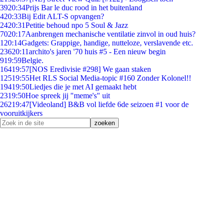
39
20:34
Prijs Bar le duc rood in het buitenland
4
20:33
Bij Edit ALT-S opvangen?
24
20:31
Petitie behoud npo 5 Soul & Jazz
70
20:17
Aanbrengen mechanische ventilatie zinvol in oud huis?
1
20:14
Gadgets: Grappige, handige, nutteloze, verslavende etc.
236
20:11
archito's jaren '70 huis #5 - Een nieuw begin
9
19:59
Belgie.
164
19:57
[NOS Eredivisie #298] We gaan staken
125
19:55
Het RLS Social Media-topic #160 Zonder Kolonel!!
194
19:50
Liedjes die je met AI gemaakt hebt
23
19:50
Hoe spreek jij "meme's" uit
262
19:47
[Videoland] B&B vol liefde 6de seizoen #1 voor de
vooruitkijkers