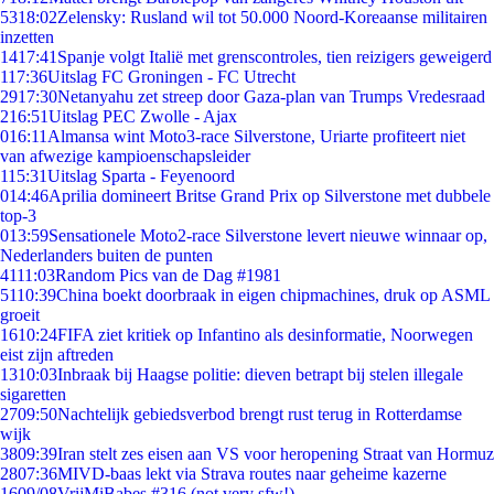
53
18:02
Zelensky: Rusland wil tot 50.000 Noord-Koreaanse militairen
inzetten
14
17:41
Spanje volgt Italië met grenscontroles, tien reizigers geweigerd
1
17:36
Uitslag FC Groningen - FC Utrecht
29
17:30
Netanyahu zet streep door Gaza-plan van Trumps Vredesraad
2
16:51
Uitslag PEC Zwolle - Ajax
0
16:11
Almansa wint Moto3-race Silverstone, Uriarte profiteert niet
van afwezige kampioenschapsleider
1
15:31
Uitslag Sparta - Feyenoord
0
14:46
Aprilia domineert Britse Grand Prix op Silverstone met dubbele
top-3
0
13:59
Sensationele Moto2-race Silverstone levert nieuwe winnaar op,
Nederlanders buiten de punten
41
11:03
Random Pics van de Dag #1981
51
10:39
China boekt doorbraak in eigen chipmachines, druk op ASML
groeit
16
10:24
FIFA ziet kritiek op Infantino als desinformatie, Noorwegen
eist zijn aftreden
13
10:03
Inbraak bij Haagse politie: dieven betrapt bij stelen illegale
sigaretten
27
09:50
Nachtelijk gebiedsverbod brengt rust terug in Rotterdamse
wijk
38
09:39
Iran stelt zes eisen aan VS voor heropening Straat van Hormuz
28
07:36
MIVD-baas lekt via Strava routes naar geheime kazerne
16
09/08
VrijMiBabes #316 (not very sfw!)