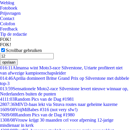
Weblog
Fotoboek
Prijsvragen
Contact
Colofon
Feedback
Tip de redactie
FOK!
FOK!
Scrollbar gebruiken
opslaan
0
16:11
Almansa wint Moto3-race Silverstone, Uriarte profiteert niet
van afwezige kampioenschapsleider
0
14:46
Aprilia domineert Britse Grand Prix op Silverstone met dubbele
top-3
0
13:59
Sensationele Moto2-race Silverstone levert nieuwe winnaar op,
Nederlanders buiten de punten
41
11:03
Random Pics van de Dag #1981
28
07:36
MIVD-baas lekt via Strava routes naar geheime kazerne
16
09/08
VrijMiBabes #316 (not very sfw!)
76
09/08
Random Pics van de Dag #1980
13
08/08
Vrouw krijgt 30 maanden cel voor afpersing 12-jarige
misdienaar in kerk