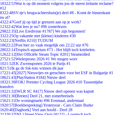
183
22:53
Wat is op dit moment volgens jou de meest irritante reclame?
#12
83
22:48
SV-tje's brugwachtershuis(je) deel #8 - Komt de binnenkant
nu af?
43
22:47
Geef jij op tijd je grenzen aan op je werk?
123
22:42
Wat lees je nu? #96 zomerlezen
298
22:35
[Live Eredivisie #1787] We zijn begonnen!
33
22:25
Op vakantie met (kleine) kinderen #30
53
22:23
[Netflix #210] TUDUM
186
22:22
Post hier zo vaak mogelijk om 22:22 uur #76
280
22:14
Tropisch aquarium #73 - Het blijft toch kriebelen.
126
22:12
[Het Officiële Steam Topic #201] Steamrolled
275
21:52
Wielerprono 2026 #1 We mogen weer
10
21:52
EK Zwemsporten 2026 te Parijs #1
8
21:51
Ik ga de fok-toto winnen dit jaar
172
21:45
[2027] Nieuwtjes en geruchten voor het ESF in Bulgarije #1
186
21:43
[PlayStation #184] Nieuw deel
183
21:39
FOK! Premier Cycling League 2026 #10 Tussentijdse
transfers
192
21:32
[WLR SC #417] Nieuw deel openen was kaputt
109
21:30
[Breien] Deel 21, met zomerbreisels
156
21:11
De woningmarkt #96 Eenmaal, andermaal
19
20:57
[Boekbespreking] Yesteryear - Caro Claire Burke
16
20:40
[Dagboek] Veel aan hoofd - Deel 28
213
20:37
[NL] Street View Quiz [#122] - Loogisch toch