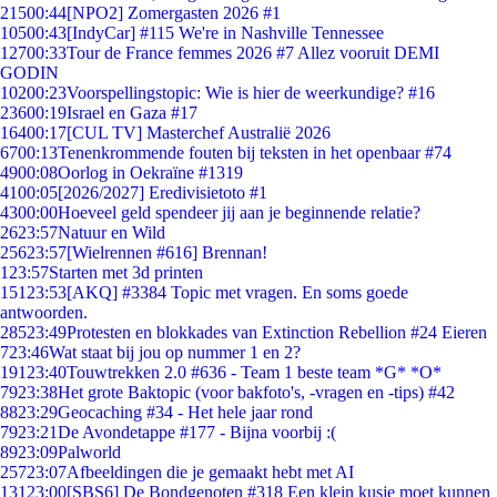
215
00:44
[NPO2] Zomergasten 2026 #1
105
00:43
[IndyCar] #115 We're in Nashville Tennessee
127
00:33
Tour de France femmes 2026 #7 Allez vooruit DEMI
GODIN
102
00:23
Voorspellingstopic: Wie is hier de weerkundige? #16
236
00:19
Israel en Gaza #17
164
00:17
[CUL TV] Masterchef Australië 2026
67
00:13
Tenenkrommende fouten bij teksten in het openbaar #74
49
00:08
Oorlog in Oekraïne #1319
41
00:05
[2026/2027] Eredivisietoto #1
43
00:00
Hoeveel geld spendeer jij aan je beginnende relatie?
26
23:57
Natuur en Wild
256
23:57
[Wielrennen #616] Brennan!
1
23:57
Starten met 3d printen
151
23:53
[AKQ] #3384 Topic met vragen. En soms goede
antwoorden.
285
23:49
Protesten en blokkades van Extinction Rebellion #24 Eieren
7
23:46
Wat staat bij jou op nummer 1 en 2?
191
23:40
Touwtrekken 2.0 #636 - Team 1 beste team *G* *O*
79
23:38
Het grote Baktopic (voor bakfoto's, -vragen en -tips) #42
88
23:29
Geocaching #34 - Het hele jaar rond
79
23:21
De Avondetappe #177 - Bijna voorbij :(
89
23:09
Palworld
257
23:07
Afbeeldingen die je gemaakt hebt met AI
131
23:00
[SBS6] De Bondgenoten #318 Een klein kusje moet kunnen