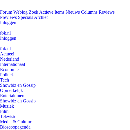
Forum
Weblog
Zoek
Actieve Items
Nieuws
Columns
Reviews
Previews
Specials
Archief
Inloggen
fok.nl
Inloggen
fok.nl
Actueel
Nederland
Internationaal
Economie
Politiek
Tech
Showbiz en Gossip
Opmerkelijk
Entertainment
Showbiz en Gossip
Muziek
Film
Televisie
Media & Cultuur
Bioscoopagenda