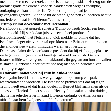
meerdere keren een verzoek aan de Israëlische president Herzog om de
premier gratie te verlenen voor de aanklachten wegens corruptie,
omkoping en fraude uit 2019. "Zonder mijn hulp had je nu in de
gevangenis gezeten. Ik heb je uit de brand geholpen en iedereen haat je
nu. Iedereen haat Israël hierom", aldus Trump.
Trump claimt de-escalatie met Hezbollah
Na afloop van het gesprek schetste Trump op Truth Social een heel
ander beeld. Hij sprak daar juist van een "heel productief
telefoongesprek" met Netanyahu. Ook meldde hij online dat het
Israëlische leger niet verder zal oprukken naar Beiroet en dat troepen
die al onderweg waren, inmiddels waren teruggestuurd.
Daarnaast claimt de Amerikaanse president dat hij via hooggeplaatste
vertegenwoordigers contact heeft gehad met Hezbollah. De pro-
Iraanse militie zou volgens hem akkoord zijn gegaan om hun aanvallen
te staken. Hezbollah heeft tot nu toe nog niet op de berichten van
Trump gereageerd.
Netanyahu houdt voet bij stuk in Zuid-Libanon
Netanyahu heeft inmiddels wel gereageerd op Trump en sprak
waarschuwende woorden. De Israëlische premier stelt dat hij tegen
Trump heeft gezegd dat Israël doelen in Beiroet blijft aanvallen als de
acties van Hezbollah niet stoppen. Netanyahu maakte tot slot duidelijk
dat het Israëlische leger in Zuid-Libanon ondanks de Amerikaanse
uithaal naar hem "volgens plan blijft opereren".