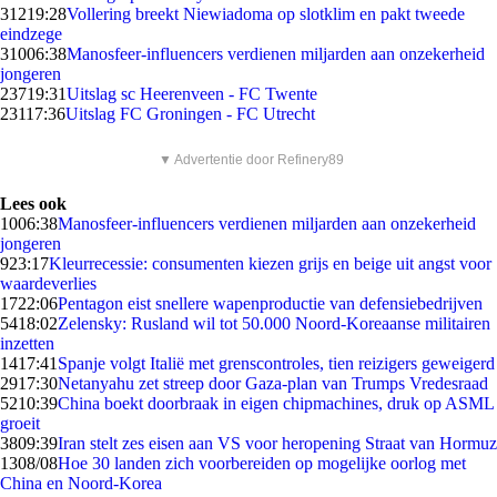
312
19:28
Vollering breekt Niewiadoma op slotklim en pakt tweede
eindzege
310
06:38
Manosfeer-influencers verdienen miljarden aan onzekerheid
jongeren
237
19:31
Uitslag sc Heerenveen - FC Twente
231
17:36
Uitslag FC Groningen - FC Utrecht
▼ Advertentie door Refinery89
Lees ook
10
06:38
Manosfeer-influencers verdienen miljarden aan onzekerheid
jongeren
9
23:17
Kleurrecessie: consumenten kiezen grijs en beige uit angst voor
waardeverlies
17
22:06
Pentagon eist snellere wapenproductie van defensiebedrijven
54
18:02
Zelensky: Rusland wil tot 50.000 Noord-Koreaanse militairen
inzetten
14
17:41
Spanje volgt Italië met grenscontroles, tien reizigers geweigerd
29
17:30
Netanyahu zet streep door Gaza-plan van Trumps Vredesraad
52
10:39
China boekt doorbraak in eigen chipmachines, druk op ASML
groeit
38
09:39
Iran stelt zes eisen aan VS voor heropening Straat van Hormuz
13
08/08
Hoe 30 landen zich voorbereiden op mogelijke oorlog met
China en Noord-Korea