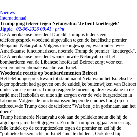
Nieuws
Internationaal
Trump ging tekeer tegen Netanyahu: 'Je bent knettergek'
Jippie
02-06-2026 08:41
print
De Amerikaanse president Donald Trump is tijdens een
telefoongesprek woedend uitgevallen tegen de Israëlische premier
Benjamin Netanyahu. Volgens drie ingewijden, waaronder twee
Amerikaanse functionarissen, noemde Trump de premier "knettergek".
De Amerikaanse president waarschuwde Netanyahu dat het
bombarderen van de Libanese hoofdstad Beiroet zorgt voor een
verdere internationale isolatie van Israël.
Woedende reactie op bombardementen Beiroet
Het telefoongesprek kwam tot stand nadat Netanyahu het Israëlische
leger opdracht had gegeven om de zuidelijke buitenwijken van Beiroet
onder vuur te nemen. Trump reageerde furieus op deze escalatie in de
strijd met Hezbollah en uitte zijn zorgen over de vele burgerdoden in
Libanon. Volgens de functionarissen liepen de emoties hoog op en
schreeuwde Trump door de telefoon: "Wat ben je in godsnaam aan het
doen?"
Trump herinnerde Netanyahu ook aan de politieke steun die hij de
afgelopen jaren heeft gegeven. Zo uitte Trump vorig jaar zomer nog
felle kritiek op de corruptiezaken tegen de premier en zei hij de
"politieke heksenjacht" in Israël "niet te dulden". Ook deed hij