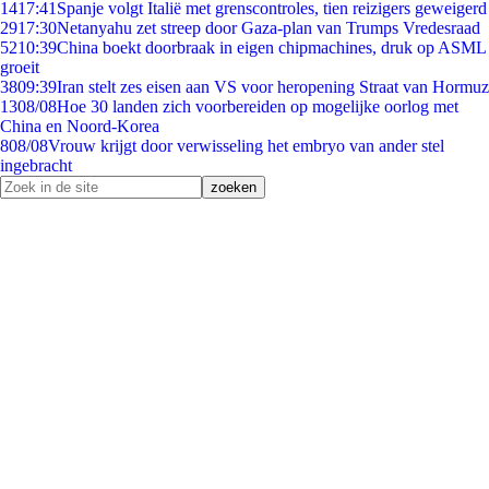
14
17:41
Spanje volgt Italië met grenscontroles, tien reizigers geweigerd
29
17:30
Netanyahu zet streep door Gaza-plan van Trumps Vredesraad
52
10:39
China boekt doorbraak in eigen chipmachines, druk op ASML
groeit
38
09:39
Iran stelt zes eisen aan VS voor heropening Straat van Hormuz
13
08/08
Hoe 30 landen zich voorbereiden op mogelijke oorlog met
China en Noord-Korea
8
08/08
Vrouw krijgt door verwisseling het embryo van ander stel
ingebracht