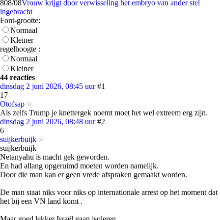
8
08/08
Vrouw krijgt door verwisseling het embryo van ander stel
ingebracht
Font-grootte:
Normaal
Kleiner
regelhoogte :
Normaal
Kleiner
44 reacties
dinsdag 2 juni 2026, 08:45 uur
#1
17
Otofsap
Als zelfs Trump je knettergek noemt moet het wel extreem erg zijn.
dinsdag 2 juni 2026, 08:48 uur
#2
6
suijkerbuijk
suijkerbuijk
Netanyahu is macht gek geworden.
En had allang opgeruimd moeten worden namelijk.
Door die man kan er geen vrede afspraken gemaakt worden.
De man staat niks voor niks op internationale arrest op het moment dat
het bij een VN land komt .
Maar goed lekker Israël gaan isoleren.