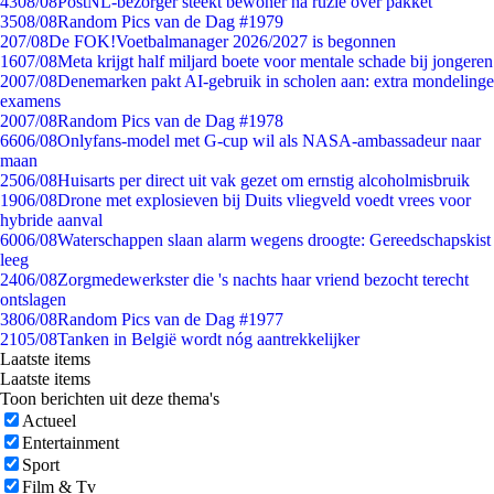
43
08/08
PostNL-bezorger steekt bewoner na ruzie over pakket
35
08/08
Random Pics van de Dag #1979
2
07/08
De FOK!Voetbalmanager 2026/2027 is begonnen
16
07/08
Meta krijgt half miljard boete voor mentale schade bij jongeren
20
07/08
Denemarken pakt AI-gebruik in scholen aan: extra mondelinge
examens
20
07/08
Random Pics van de Dag #1978
66
06/08
Onlyfans-model met G-cup wil als NASA-ambassadeur naar
maan
25
06/08
Huisarts per direct uit vak gezet om ernstig alcoholmisbruik
19
06/08
Drone met explosieven bij Duits vliegveld voedt vrees voor
hybride aanval
60
06/08
Waterschappen slaan alarm wegens droogte: Gereedschapskist
leeg
24
06/08
Zorgmedewerkster die 's nachts haar vriend bezocht terecht
ontslagen
38
06/08
Random Pics van de Dag #1977
21
05/08
Tanken in België wordt nóg aantrekkelijker
Laatste items
Laatste items
Toon berichten uit deze thema's
Actueel
Entertainment
Sport
Film & Tv