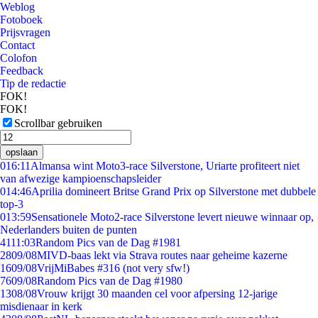
Weblog
Fotoboek
Prijsvragen
Contact
Colofon
Feedback
Tip de redactie
FOK!
FOK!
Scrollbar gebruiken
opslaan
0
16:11
Almansa wint Moto3-race Silverstone, Uriarte profiteert niet
van afwezige kampioenschapsleider
0
14:46
Aprilia domineert Britse Grand Prix op Silverstone met dubbele
top-3
0
13:59
Sensationele Moto2-race Silverstone levert nieuwe winnaar op,
Nederlanders buiten de punten
41
11:03
Random Pics van de Dag #1981
28
09/08
MIVD-baas lekt via Strava routes naar geheime kazerne
16
09/08
VrijMiBabes #316 (not very sfw!)
76
09/08
Random Pics van de Dag #1980
13
08/08
Vrouw krijgt 30 maanden cel voor afpersing 12-jarige
misdienaar in kerk