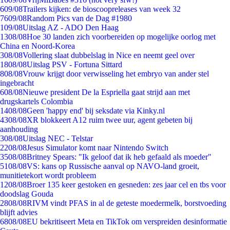
6
09/08
Trailers kijken: de bioscoopreleases van week 32
76
09/08
Random Pics van de Dag #1980
1
09/08
Uitslag AZ - ADO Den Haag
13
08/08
Hoe 30 landen zich voorbereiden op mogelijke oorlog met
China en Noord-Korea
3
08/08
Vollering slaat dubbelslag in Nice en neemt geel over
18
08/08
Uitslag PSV - Fortuna Sittard
8
08/08
Vrouw krijgt door verwisseling het embryo van ander stel
ingebracht
6
08/08
Nieuwe president De la Espriella gaat strijd aan met
drugskartels Colombia
14
08/08
Geen 'happy end' bij seksdate via Kinky.nl
43
08/08
XR blokkeert A12 ruim twee uur, agent gebeten bij
aanhouding
3
08/08
Uitslag NEC - Telstar
22
08/08
Jesus Simulator komt naar Nintendo Switch
35
08/08
Britney Spears: "Ik geloof dat ik heb gefaald als moeder"
51
08/08
VS: kans op Russische aanval op NAVO-land groeit,
munitietekort wordt probleem
12
08/08
Broer 135 keer gestoken en gesneden: zes jaar cel en tbs voor
doodslag Gouda
28
08/08
RIVM vindt PFAS in al de geteste moedermelk, borstvoeding
blijft advies
68
08/08
EU bekritiseert Meta en TikTok om verspreiden desinformatie