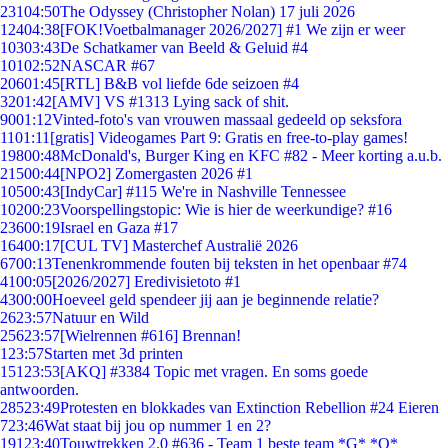
231
04:50
The Odyssey (Christopher Nolan) 17 juli 2026
124
04:38
[FOK!Voetbalmanager 2026/2027] #1 We zijn er weer
103
03:43
De Schatkamer van Beeld & Geluid #4
101
02:52
NASCAR #67
206
01:45
[RTL] B&B vol liefde 6de seizoen #4
32
01:42
[AMV] VS #1313 Lying sack of shit.
90
01:12
Vinted-foto's van vrouwen massaal gedeeld op seksfora
11
01:11
[gratis] Videogames Part 9: Gratis en free-to-play games!
198
00:48
McDonald's, Burger King en KFC #82 - Meer korting a.u.b.
215
00:44
[NPO2] Zomergasten 2026 #1
105
00:43
[IndyCar] #115 We're in Nashville Tennessee
102
00:23
Voorspellingstopic: Wie is hier de weerkundige? #16
236
00:19
Israel en Gaza #17
164
00:17
[CUL TV] Masterchef Australië 2026
67
00:13
Tenenkrommende fouten bij teksten in het openbaar #74
41
00:05
[2026/2027] Eredivisietoto #1
43
00:00
Hoeveel geld spendeer jij aan je beginnende relatie?
26
23:57
Natuur en Wild
256
23:57
[Wielrennen #616] Brennan!
1
23:57
Starten met 3d printen
151
23:53
[AKQ] #3384 Topic met vragen. En soms goede
antwoorden.
285
23:49
Protesten en blokkades van Extinction Rebellion #24 Eieren
7
23:46
Wat staat bij jou op nummer 1 en 2?
191
23:40
Touwtrekken 2.0 #636 - Team 1 beste team *G* *O*