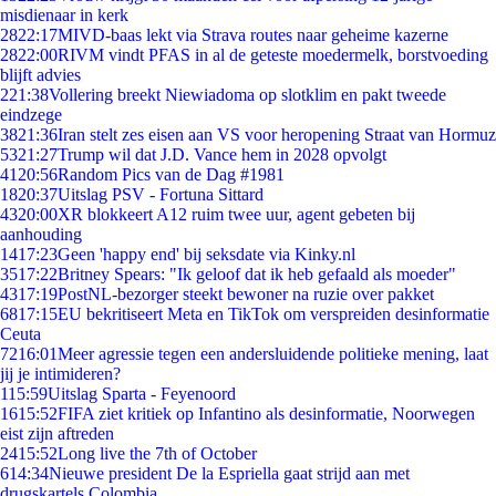
misdienaar in kerk
28
22:17
MIVD-baas lekt via Strava routes naar geheime kazerne
28
22:00
RIVM vindt PFAS in al de geteste moedermelk, borstvoeding
blijft advies
2
21:38
Vollering breekt Niewiadoma op slotklim en pakt tweede
eindzege
38
21:36
Iran stelt zes eisen aan VS voor heropening Straat van Hormuz
53
21:27
Trump wil dat J.D. Vance hem in 2028 opvolgt
41
20:56
Random Pics van de Dag #1981
18
20:37
Uitslag PSV - Fortuna Sittard
43
20:00
XR blokkeert A12 ruim twee uur, agent gebeten bij
aanhouding
14
17:23
Geen 'happy end' bij seksdate via Kinky.nl
35
17:22
Britney Spears: "Ik geloof dat ik heb gefaald als moeder"
43
17:19
PostNL-bezorger steekt bewoner na ruzie over pakket
68
17:15
EU bekritiseert Meta en TikTok om verspreiden desinformatie
Ceuta
72
16:01
Meer agressie tegen een andersluidende politieke mening, laat
jij je intimideren?
1
15:59
Uitslag Sparta - Feyenoord
16
15:52
FIFA ziet kritiek op Infantino als desinformatie, Noorwegen
eist zijn aftreden
24
15:52
Long live the 7th of October
6
14:34
Nieuwe president De la Espriella gaat strijd aan met
drugskartels Colombia