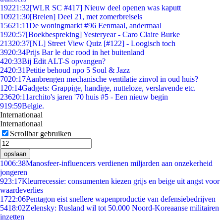
192
21:32
[WLR SC #417] Nieuw deel openen was kaputt
109
21:30
[Breien] Deel 21, met zomerbreisels
156
21:11
De woningmarkt #96 Eenmaal, andermaal
19
20:57
[Boekbespreking] Yesteryear - Caro Claire Burke
213
20:37
[NL] Street View Quiz [#122] - Loogisch toch
39
20:34
Prijs Bar le duc rood in het buitenland
4
20:33
Bij Edit ALT-S opvangen?
24
20:31
Petitie behoud npo 5 Soul & Jazz
70
20:17
Aanbrengen mechanische ventilatie zinvol in oud huis?
1
20:14
Gadgets: Grappige, handige, nutteloze, verslavende etc.
236
20:11
archito's jaren '70 huis #5 - Een nieuw begin
9
19:59
Belgie.
Internationaal
Internationaal
Scrollbar gebruiken
opslaan
10
06:38
Manosfeer-influencers verdienen miljarden aan onzekerheid
jongeren
9
23:17
Kleurrecessie: consumenten kiezen grijs en beige uit angst voor
waardeverlies
17
22:06
Pentagon eist snellere wapenproductie van defensiebedrijven
54
18:02
Zelensky: Rusland wil tot 50.000 Noord-Koreaanse militairen
inzetten