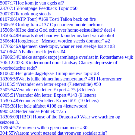
50
07:17
Hoe kom je van egels af?
237
07:15
Frontpage Feedback Topic #60
20
07:07
Ik rook nog steeds
81
07:06
[ATP Tour] #169 Tosti Tallon back on fire
16
06:59
Oorlog Iran #137 Op naar een mooie toekomst
155
06:48
Hoe denkt God echt over homo-seksualiteit? deel 4
185
06:48
Huisarts doet haar werk onder invloed van alcohol
25
06:48
Hoogleraar: "Mensen worden steeds dommer" #2
177
06:46
Algemeen steektopic, waar er een steekje los zit #3
141
06:41
Afvallen met injecties #4
179
06:34
Unieke aanpak stopt jarenlange overlast in Rotterdamse wijk
7
06:12
2023: Kindermoord door Lindsay Clancy: depressie of
voorbedachte rade?
81
06:05
Het grote dagelijkse Trump nieuws topic #31
183
05:58
Wat is jullie binnenhuistemperatuur? #81 Horrorzomer
211
05:54
Verander een letter expert (7lettereditie) #50
25
05:54
Verander één letter. Expert # 75 (8 letters)
60
05:51
Verander één letter: Expert #143 (9 letters)
153
05:48
Verander één letter: Expert #91 (10 letters)
47
05:38
Het hele alfabet #108 en 4letterwoord
99
05:24
Nederlandse Politiek #725
183
05:09
[HBO] House of the Dragon #9 Waar we wachten op
seizoen 3.
139
04:57
Vrouwen willen geen man meer #30
3
04:55
Waarom wordt gezegd dat vrouwen socialer zijn?