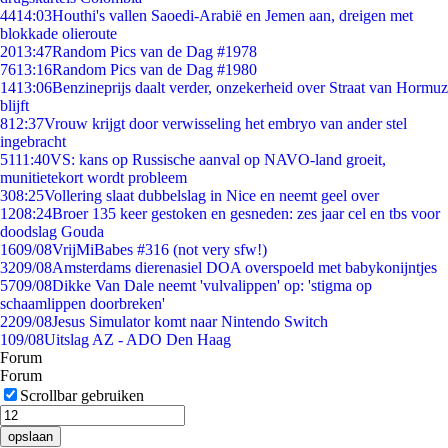
44
14:03
Houthi's vallen Saoedi-Arabië en Jemen aan, dreigen met
blokkade olieroute
20
13:47
Random Pics van de Dag #1978
76
13:16
Random Pics van de Dag #1980
14
13:06
Benzineprijs daalt verder, onzekerheid over Straat van Hormuz
blijft
8
12:37
Vrouw krijgt door verwisseling het embryo van ander stel
ingebracht
51
11:40
VS: kans op Russische aanval op NAVO-land groeit,
munitietekort wordt probleem
3
08:25
Vollering slaat dubbelslag in Nice en neemt geel over
12
08:24
Broer 135 keer gestoken en gesneden: zes jaar cel en tbs voor
doodslag Gouda
16
09/08
VrijMiBabes #316 (not very sfw!)
32
09/08
Amsterdams dierenasiel DOA overspoeld met babykonijntjes
57
09/08
Dikke Van Dale neemt 'vulvalippen' op: 'stigma op
schaamlippen doorbreken'
22
09/08
Jesus Simulator komt naar Nintendo Switch
1
09/08
Uitslag AZ - ADO Den Haag
Forum
Forum
Scrollbar gebruiken
opslaan