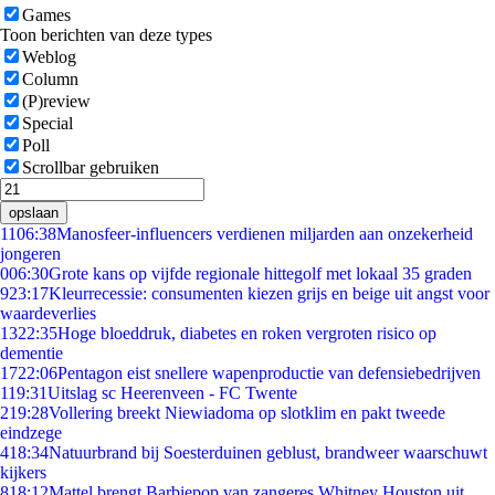
Games
Toon berichten van deze types
Weblog
Column
(P)review
Special
Poll
Scrollbar gebruiken
opslaan
11
06:38
Manosfeer-influencers verdienen miljarden aan onzekerheid
jongeren
0
06:30
Grote kans op vijfde regionale hittegolf met lokaal 35 graden
9
23:17
Kleurrecessie: consumenten kiezen grijs en beige uit angst voor
waardeverlies
13
22:35
Hoge bloeddruk, diabetes en roken vergroten risico op
dementie
17
22:06
Pentagon eist snellere wapenproductie van defensiebedrijven
1
19:31
Uitslag sc Heerenveen - FC Twente
2
19:28
Vollering breekt Niewiadoma op slotklim en pakt tweede
eindzege
4
18:34
Natuurbrand bij Soesterduinen geblust, brandweer waarschuwt
kijkers
8
18:12
Mattel brengt Barbiepop van zangeres Whitney Houston uit