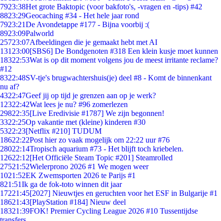
79
23:38
Het grote Baktopic (voor bakfoto's, -vragen en -tips) #42
88
23:29
Geocaching #34 - Het hele jaar rond
79
23:21
De Avondetappe #177 - Bijna voorbij :(
89
23:09
Palworld
257
23:07
Afbeeldingen die je gemaakt hebt met AI
131
23:00
[SBS6] De Bondgenoten #318 Een klein kusje moet kunnen
183
22:53
Wat is op dit moment volgens jou de meest irritante reclame?
#12
83
22:48
SV-tje's brugwachtershuis(je) deel #8 - Komt de binnenkant
nu af?
43
22:47
Geef jij op tijd je grenzen aan op je werk?
123
22:42
Wat lees je nu? #96 zomerlezen
298
22:35
[Live Eredivisie #1787] We zijn begonnen!
33
22:25
Op vakantie met (kleine) kinderen #30
53
22:23
[Netflix #210] TUDUM
186
22:22
Post hier zo vaak mogelijk om 22:22 uur #76
280
22:14
Tropisch aquarium #73 - Het blijft toch kriebelen.
126
22:12
[Het Officiële Steam Topic #201] Steamrolled
275
21:52
Wielerprono 2026 #1 We mogen weer
10
21:52
EK Zwemsporten 2026 te Parijs #1
8
21:51
Ik ga de fok-toto winnen dit jaar
172
21:45
[2027] Nieuwtjes en geruchten voor het ESF in Bulgarije #1
186
21:43
[PlayStation #184] Nieuw deel
183
21:39
FOK! Premier Cycling League 2026 #10 Tussentijdse
transfers