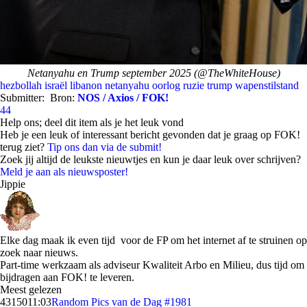
Netanyahu en Trump september 2025 (@TheWhiteHouse)
hezbollah
israël
libanon
netanyahu
oorlog
ruzie
trump
wapenstilstand
Submitter:
Bron:
NOS / Axios / FOK!
44
Help ons; deel dit item als je het leuk vond
Heb je een leuk of interessant bericht gevonden dat je graag op FOK!
terug ziet?
Tip ons dan via de submit!
Zoek jij altijd de leukste nieuwtjes en kun je daar leuk over schrijven?
Meld je aan als nieuwsposter!
Jippie
Elke dag maak ik even tijd voor de FP om het internet af te struinen op
zoek naar nieuws.
Part-time werkzaam als adviseur Kwaliteit Arbo en Milieu, dus tijd om
bijdragen aan FOK! te leveren.
Meest gelezen
43150
11:03
Random Pics van de Dag #1981