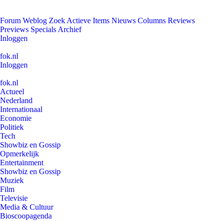
Forum
Weblog
Zoek
Actieve Items
Nieuws
Columns
Reviews
Previews
Specials
Archief
Inloggen
fok.nl
Inloggen
fok.nl
Actueel
Nederland
Internationaal
Economie
Politiek
Tech
Showbiz en Gossip
Opmerkelijk
Entertainment
Showbiz en Gossip
Muziek
Film
Televisie
Media & Cultuur
Bioscoopagenda