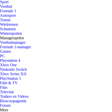
Sport
Voetbal
Formule 1
Autosport
Tennis
Wielrennen
Schaatsen
Wintersporten
Managerspelen
Voetbalmanager
Formule 1-manager
Games
PC
Playstation 4
Xbox One
Nintendo Switch
Xbox Series X|S
PlayStation 5
Film & TV
Film
Televisie
Trailers en Videos
Bioscoopagenda
Forum
Meer