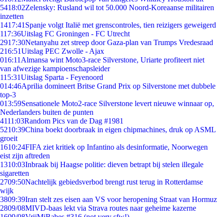
54
18:02
Zelensky: Rusland wil tot 50.000 Noord-Koreaanse militairen
inzetten
14
17:41
Spanje volgt Italië met grenscontroles, tien reizigers geweigerd
1
17:36
Uitslag FC Groningen - FC Utrecht
29
17:30
Netanyahu zet streep door Gaza-plan van Trumps Vredesraad
2
16:51
Uitslag PEC Zwolle - Ajax
0
16:11
Almansa wint Moto3-race Silverstone, Uriarte profiteert niet
van afwezige kampioenschapsleider
1
15:31
Uitslag Sparta - Feyenoord
0
14:46
Aprilia domineert Britse Grand Prix op Silverstone met dubbele
top-3
0
13:59
Sensationele Moto2-race Silverstone levert nieuwe winnaar op,
Nederlanders buiten de punten
41
11:03
Random Pics van de Dag #1981
52
10:39
China boekt doorbraak in eigen chipmachines, druk op ASML
groeit
16
10:24
FIFA ziet kritiek op Infantino als desinformatie, Noorwegen
eist zijn aftreden
13
10:03
Inbraak bij Haagse politie: dieven betrapt bij stelen illegale
sigaretten
27
09:50
Nachtelijk gebiedsverbod brengt rust terug in Rotterdamse
wijk
38
09:39
Iran stelt zes eisen aan VS voor heropening Straat van Hormuz
28
09/08
MIVD-baas lekt via Strava routes naar geheime kazerne
16
09/08
VrijMiBabes #316 (not very sfw!)