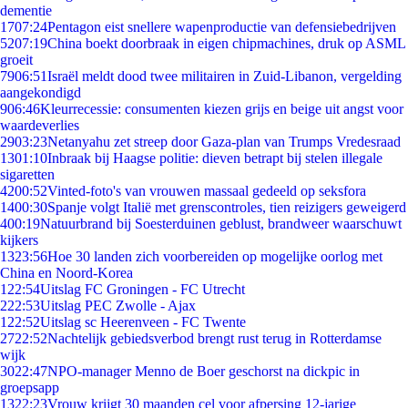
dementie
17
07:24
Pentagon eist snellere wapenproductie van defensiebedrijven
52
07:19
China boekt doorbraak in eigen chipmachines, druk op ASML
groeit
79
06:51
Israël meldt dood twee militairen in Zuid-Libanon, vergelding
aangekondigd
9
06:46
Kleurrecessie: consumenten kiezen grijs en beige uit angst voor
waardeverlies
29
03:23
Netanyahu zet streep door Gaza-plan van Trumps Vredesraad
13
01:10
Inbraak bij Haagse politie: dieven betrapt bij stelen illegale
sigaretten
42
00:52
Vinted-foto's van vrouwen massaal gedeeld op seksfora
14
00:30
Spanje volgt Italië met grenscontroles, tien reizigers geweigerd
4
00:19
Natuurbrand bij Soesterduinen geblust, brandweer waarschuwt
kijkers
13
23:56
Hoe 30 landen zich voorbereiden op mogelijke oorlog met
China en Noord-Korea
1
22:54
Uitslag FC Groningen - FC Utrecht
2
22:53
Uitslag PEC Zwolle - Ajax
1
22:52
Uitslag sc Heerenveen - FC Twente
27
22:52
Nachtelijk gebiedsverbod brengt rust terug in Rotterdamse
wijk
30
22:47
NPO-manager Menno de Boer geschorst na dickpic in
groepsapp
13
22:23
Vrouw krijgt 30 maanden cel voor afpersing 12-jarige