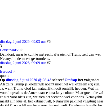
dinsdag 2 juni 2026, 09:03 uur
#6
3
LeviathanIV
Dat klopt, maar je kunt je met recht afvragen of Trump zelf dan wel
Netanyahu de meest gestoorde is.
dinsdag 2 juni 2026, 09:09 uur
#7
0
Europol
quote:
Op
dinsdag 2 juni 2026 @ 08:45
schreef
Otofsap
het volgende:
Als zelfs Trump je knettergek noemt moet het wel extreem erg zijn.
Ja, want Trump-God kan natuurlijk nooit ongelijk hebben. Wat mij
vooral opvalt is de Amerikaanse tena-lady cultuur. Maar goed, die zal
er niet voor niets zijn, we zien het scenario wel voor ons. Netanyahu
maakt zijn klus af, het kabinet valt, Netanyahu pakt het vliegtuig naar
de VAE, waar hij een luxe appartement heeft. De nieuwe Israelische