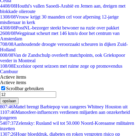
Ceuta
44
08/08
Houthi's vallen Saoedi-Arabië en Jemen aan, dreigen met
blokkade olieroute
13
08/08
Vrouw krijgt 30 maanden cel voor afpersing 12-jarige
misdienaar in kerk
43
08/08
PostNL-bezorger steekt bewoner na ruzie over pakket
26
08/08
Wegpiraat scheurt met 146 km/u door het centrum van
Amsterdam
7
08/08
Aanhoudende droogte veroorzaakt scheuren in dijken Zuid-
Holland
0
08/08
Van de Zandschulp overleeft matchpoints, ook Griekspoor
verder in Montreal
1
08/08
Excelsior opent seizoen met ruime zege op promovendus
Cambuur
Actieve items
Actieve items
Scrollbar gebruiken
opslaan
8
07:46
Mattel brengt Barbiepop van zangeres Whitney Houston uit
11
07:46
Manosfeer-influencers verdienen miljarden aan onzekerheid
jongeren
54
07:37
Zelensky: Rusland wil tot 50.000 Noord-Koreaanse militairen
inzetten
13
07:26
Hoge bloeddruk, diabetes en roken vergroten risico op