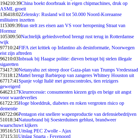
1942
10:39
China boekt doorbraak in eigen chipmachines, druk op
ASML groeit
1364
18:02
Zelensky: Rusland wil tot 50.000 Noord-Koreaanse
militairen inzetten
1153
09:39
Iran stelt zes eisen aan VS voor heropening Straat van
Hormuz
1053
09:50
Nachtelijk gebiedsverbod brengt rust terug in Rotterdamse
wijk
977
10:24
FIFA ziet kritiek op Infantino als desinformatie, Noorwegen
eist zijn aftreden
962
10:03
Inbraak bij Haagse politie: dieven betrapt bij stelen illegale
sigaretten
734
17:30
Netanyahu zet streep door Gaza-plan van Trumps Vredesraad
731
18:12
Mattel brengt Barbiepop van zangeres Whitney Houston uit
677
17:41
Spanje volgt Italië met grenscontroles, tien reizigers
geweigerd
646
23:17
Kleurrecessie: consumenten kiezen grijs en beige uit angst
voor waardeverlies
617
22:35
Hoge bloeddruk, diabetes en roken vergroten risico op
dementie
607
22:06
Pentagon eist snellere wapenproductie van defensiebedrijven
510
18:34
Natuurbrand bij Soesterduinen geblust, brandweer
waarschuwt kijkers
395
16:51
Uitslag PEC Zwolle - Ajax
371
15:31
Uitslag Sparta - Feyenoord