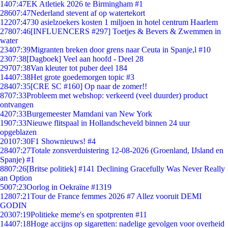
14
07:47
EK Atletiek 2026 te Birmingham #1
286
07:47
Nederland stevent af op watertekort
122
07:47
30 asielzoekers kosten 1 miljoen in hotel centrum Haarlem
278
07:46
[INFLUENCERS #297] Toetjes & Bevers & Zwemmen in
water
234
07:39
Migranten breken door grens naar Ceuta in Spanje,l #10
23
07:38
[Dagboek] Veel aan hoofd - Deel 28
297
07:38
Van kleuter tot puber deel 184
144
07:38
Het grote goedemorgen topic #3
284
07:35
[CRE SC #160] Op naar de zomer!!
87
07:33
Probleem met webshop: verkeerd (veel duurder) product
ontvangen
42
07:33
Burgemeester Mamdani van New York
19
07:33
Nieuwe flitspaal in Hollandscheveld binnen 24 uur
opgeblazen
201
07:30
F1 Shownieuws! #4
284
07:27
Totale zonsverduistering 12-08-2026 (Groenland, IJsland en
Spanje) #1
88
07:26
[Britse politiek] #141 Declining Gracefully Was Never Really
an Option
50
07:23
Oorlog in Oekraïne #1319
128
07:21
Tour de France femmes 2026 #7 Allez vooruit DEMI
GODIN
203
07:19
Politieke meme's en spotprenten #11
144
07:18
Hoge accijns op sigaretten: nadelige gevolgen voor overheid