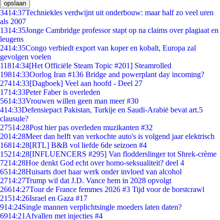
opslaan
34
14:37
Techniekles verdwijnt uit onderbouw: maar half zo veel uren
als 2007
13
14:35
Jonge Cambridge professor stapt op na claims over plagiaat en
leugens
24
14:35
Congo verbiedt export van koper en kobalt, Europa zal
gevolgen voelen
118
14:34
[Het Officiële Steam Topic #201] Steamrolled
198
14:33
Oorlog Iran #136 Bridge and powerplant day incoming?
274
14:33
[Dagboek] Veel aan hoofd - Deel 27
17
14:33
Peter Faber is overleden
56
14:33
Vrouwen willen geen man meer #30
4
14:33
Defensiepact Pakistan, Turkije en Saudi-Arabië bevat art.5
clausule?
275
14:28
Post hier pas overleden muzikanten #32
20
14:28
Meer dan helft van verkochte auto's is volgend jaar elektrisch
168
14:28
[RTL] B&B vol liefde 6de seizoen #4
152
14:28
[INFLUENCERS #295] Van flodderslinger tot Shrek-crème
72
14:28
Hoe denkt God echt over homo-seksualiteit? deel 4
65
14:28
Huisarts doet haar werk onder invloed van alcohol
27
14:27
Trump wil dat J.D. Vance hem in 2028 opvolgt
266
14:27
Tour de France femmes 2026 #3 Tijd voor de borstcrawl
215
14:26
Israel en Gaza #17
9
14:24
Single mannen verplichtsingle moeders laten daten?
69
14:21
Afvallen met injecties #4