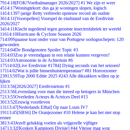
79
14:18
[FOK!Voetbalmanager 2026/2027] #1 We zijn er weer
45
14:17
Woningtekort: dus ga je woningen slopen, logisch
14
14:13
97-jarige Betty verbreekt opnieuw record als oudste
36
14:11
[Voorspellen] Voorspel de eindstand van de Eredivisie
2026/2027
34
14:11
Klacht ingediend tegen grootste insectenfabriek ter wereld
116
14:10
Hurricane & Cyclone Season 2026
7
14:09
Spaanse kust onder vuur van Portugese oorlogsschepen: 120
gewonden
72
14:04
De Bondgenoten Spoiler Topic #3
35
14:03
Zou je vreemdgaan in een relatie kunnen vergeven?
32
14:03
Astronomie in de Achtertuin #6
175
14:02
[Live Eredivisie #1784] Dying seconds van het seizoen!
171
14:02
Wat is jullie binnenhuistemperatuur? #81 Horrorzomer
239
13:59
Top 2000 Editie 2025 #243 Alle dikzakken willen op je
lijken
33
13:56
[2026/2027] Eredivisietoto #1
25
13:56
Levenslang voor man die inreed op betogers in München
72
13:55
Overleden Acteurs & Actrices Deel #15
30
13:52
Eeuwig voortleven
131
13:47
[Nederlands Elftal] Op naar Louis IV?
191
13:45
[SBS6] De Oranjezomer #10 Helene je kan het niet stop
ermee
38
13:43
Jezelf gelukkig voelen als vrijgezelle vijftiger
147
13:32
[Keuken Kampioen Divisie] #44 Vitesse mag weg