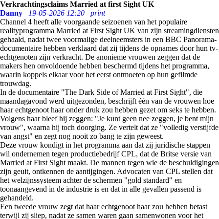
Verkrachtingsclaims Married at first Sight UK
Danny
19-05-2026 12:20
print
Channel 4 heeft alle voorgaande seizoenen van het populaire
realityprogramma Married at First Sight UK van zijn streamingdiensten
gehaald, nadat twee voormalige deelneemsters in een BBC Panorama-
documentaire hebben verklaard dat zij tijdens de opnames door hun tv-
echtgenoten zijn verkracht. De anonieme vrouwen zeggen dat de
makers hen onvoldoende hebben beschermd tijdens het programma,
waarin koppels elkaar voor het eerst ontmoeten op hun gefilmde
trouwdag.
In de documentaire "The Dark Side of Married at First Sight", die
maandagavond werd uitgezonden, beschrijft één van de vrouwen hoe
haar echtgenoot haar onder druk zou hebben gezet om seks te hebben.
Volgens haar bleef hij zeggen: "Je kunt geen nee zeggen, je bent mijn
vrouw", waarna hij toch doorging. Ze vertelt dat ze "volledig verstijfde
van angst" en zegt nog nooit zo bang te zijn geweest.
Deze vrouw kondigt in het programma aan dat zij juridische stappen
wil ondernemen tegen productiebedrijf CPL, dat de Britse versie van
Married at First Sight maakt. De mannen tegen wie de beschuldigingen
zijn geuit, ontkennen de aantijgingen. Advocaten van CPL stellen dat
het welzijnssysteem achter de schermen "gold standard" en
toonaangevend in de industrie is en dat in alle gevallen passend is
gehandeld.
Een tweede vrouw zegt dat haar echtgenoot haar zou hebben betast
terwijl zij sliep, nadat ze samen waren gaan samenwonen voor het