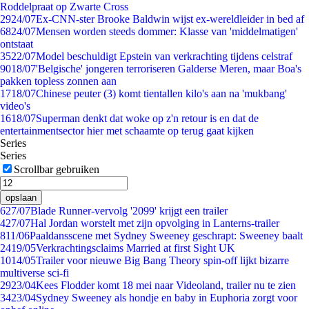
Roddelpraat op Zwarte Cross
29
24/07
Ex-CNN-ster Brooke Baldwin wijst ex-wereldleider in bed af
68
24/07
Mensen worden steeds dommer: Klasse van 'middelmatigen'
ontstaat
35
22/07
Model beschuldigt Epstein van verkrachting tijdens celstraf
90
18/07
'Belgische' jongeren terroriseren Galderse Meren, maar Boa's
pakken topless zonnen aan
17
18/07
Chinese peuter (3) komt tientallen kilo's aan na 'mukbang'
video's
16
18/07
Superman denkt dat woke op z'n retour is en dat de
entertainmentsector hier met schaamte op terug gaat kijken
Series
Series
Scrollbar gebruiken
opslaan
6
27/07
Blade Runner-vervolg '2099' krijgt een trailer
4
27/07
Hal Jordan worstelt met zijn opvolging in Lanterns-trailer
8
11/06
Paaldansscene met Sydney Sweeney geschrapt: Sweeney baalt
24
19/05
Verkrachtingsclaims Married at first Sight UK
10
14/05
Trailer voor nieuwe Big Bang Theory spin-off lijkt bizarre
multiverse sci-fi
29
23/04
Kees Flodder komt 18 mei naar Videoland, trailer nu te zien
34
23/04
Sydney Sweeney als hondje en baby in Euphoria zorgt voor