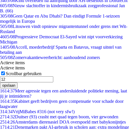
34
05/08
Kind overleden na aanrijding door AH-bestelbus in Dordrecht
6
05/08
Nieuw slachtoffer in kindermisbruikzaak zorgprofessional Jan
B. (66)
3
05/08
Geen Qatar en Abu Dhabi? Dan eindigt Formule 1-seizoen
mogelijk in Europa
5
05/08
Litouwen vindt opnieuw migrantentunnel onder grens met Wit-
Rusland
46
05/08
Progressieve Democraat El-Sayed wint nipt voorverkiezing
Michigan
14
05/08
Accell, moederbedrijf Sparta en Batavus, vraagt uitstel van
betaling aan
5
05/08
Zomervakantieweerbericht: aanhoudend zomers
Actieve items
Actieve items
Scrollbar gebruiken
opslaan
16
14:37
Meer agressie tegen een andersluidende politieke mening, laat
jij je intimideren?
16
14:35
Kabinet geeft bedrijven geen compensatie voor schade door
laagwater
3
14:34
VrijMiBabes #316 (not very sfw!)
27
14:32
Duitser (93) crasht met quad tegen boom, vier gewonden
25
14:26
Amsterdams dierenasiel DOA overspoeld met babykonijntjes
17
14:21
Denemarken pakt AI-gebruik in scholen aan: extra mondelinge