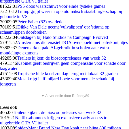
uitgebreide GTA VI trailer
815
22:01
PS5-doos waarschuwt voor einde fysieke games
722
10:12
Trump grijpt weer in op automatisch staatsburgerschap bij
geboorte in VS
709
09:05
Peter Faber (82) overleden
701
09:51
Dikke Van Dale neemt 'vulvalippen' op: 'stigma op
schaamlippen doorbreken'
652
22:04
Ontslagen bij Halo Studios na Campaign Evolved
579
11:52
Amsterdams dierenasiel DOA overspoeld met babykonijntjes
538
09:37
Denemarken pakt AI-gebruik in scholen aan: extra
mondelinge examens
492
05:00
Trailers kijken: de bioscoopreleases van week 32
479
11:46
Kabinet geeft bedrijven geen compensatie voor schade door
laagwater
475
11:08
Tropische hitte keert zondag terug met lokaal 32 graden
453
09:40
Meta krijgt half miljard boete voor mentale schade bij
jongeren
▼ Advertentie door Refinery89
Lees ook
4
05:00
Trailers kijken: de bioscoopreleases van week 32
10
15:21
Netflix-abonnees krijgen exclusieve early access tot
uitgebreide GTA VI trailer
10
03/08
Spider-Man: Brand New Day knalt naar bijna 800 miljoen