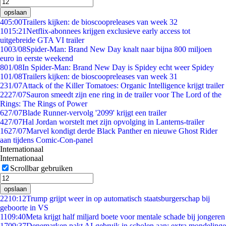
opslaan
4
05:00
Trailers kijken: de bioscoopreleases van week 32
10
15:21
Netflix-abonnees krijgen exclusieve early access tot
uitgebreide GTA VI trailer
10
03/08
Spider-Man: Brand New Day knalt naar bijna 800 miljoen
euro in eerste weekend
8
01/08
In Spider-Man: Brand New Day is Spidey echt weer Spidey
1
01/08
Trailers kijken: de bioscoopreleases van week 31
2
31/07
Attack of the Killer Tomatoes: Organic Intelligence krijgt trailer
22
27/07
Sauron smeedt zijn ene ring in de trailer voor The Lord of the
Rings: The Rings of Power
6
27/07
Blade Runner-vervolg '2099' krijgt een trailer
4
27/07
Hal Jordan worstelt met zijn opvolging in Lanterns-trailer
16
27/07
Marvel kondigt derde Black Panther en nieuwe Ghost Rider
aan tijdens Comic-Con-panel
Internationaal
Internationaal
Scrollbar gebruiken
opslaan
22
10:12
Trump grijpt weer in op automatisch staatsburgerschap bij
geboorte in VS
11
09:40
Meta krijgt half miljard boete voor mentale schade bij jongeren
17
09:37
Denemarken pakt AI-gebruik in scholen aan: extra mondelinge