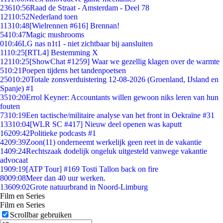
236
10:56
Raad de Straat - Amsterdam - Deel 78
121
10:52
Nederland toen
113
10:48
[Wielrennen #616] Brennan!
54
10:47
Magic mushrooms
0
10:46
LG nas n1t1 - niet zichtbaar bij aansluiten
11
10:25
[RTL4] Bestemming X
121
10:25
[ShowChat #1259] Waar we gezellig klagen over de warmte
5
10:21
Poepen tijdens het tandenpoetsen
250
10:20
Totale zonsverduistering 12-08-2026 (Groenland, IJsland en
Spanje) #1
35
10:20
Errol Keyner: Accountants willen gewoon niks leren van hun
fouten
73
10:19
Een tactische/militaire analyse van het front in Oekraïne #31
133
10:04
[WLR SC #417] Nieuw deel openen was kaputt
162
09:42
Politieke podcasts #1
42
09:39
Zoon(11) onderneemt werkelijk geen reet in de vakantie
14
09:24
Rechtszaak dodelijk ongeluk uitgesteld vanwege vakantie
advocaat
19
09:19
[ATP Tour] #169 Tosti Tallon back on fire
80
09:08
Meer dan 40 uur werken.
136
09:02
Grote natuurbrand in Noord-Limburg
Film en Series
Film en Series
Scrollbar gebruiken