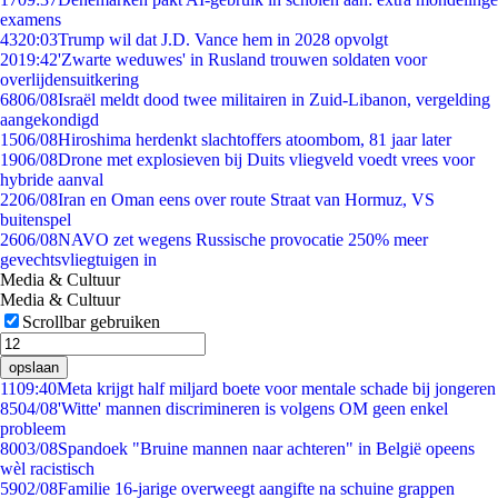
examens
43
20:03
Trump wil dat J.D. Vance hem in 2028 opvolgt
20
19:42
'Zwarte weduwes' in Rusland trouwen soldaten voor
overlijdensuitkering
68
06/08
Israël meldt dood twee militairen in Zuid-Libanon, vergelding
aangekondigd
15
06/08
Hiroshima herdenkt slachtoffers atoombom, 81 jaar later
19
06/08
Drone met explosieven bij Duits vliegveld voedt vrees voor
hybride aanval
22
06/08
Iran en Oman eens over route Straat van Hormuz, VS
buitenspel
26
06/08
NAVO zet wegens Russische provocatie 250% meer
gevechtsvliegtuigen in
Media & Cultuur
Media & Cultuur
Scrollbar gebruiken
opslaan
11
09:40
Meta krijgt half miljard boete voor mentale schade bij jongeren
85
04/08
'Witte' mannen discrimineren is volgens OM geen enkel
probleem
80
03/08
Spandoek "Bruine mannen naar achteren" in België opeens
wèl racistisch
59
02/08
Familie 16-jarige overweegt aangifte na schuine grappen