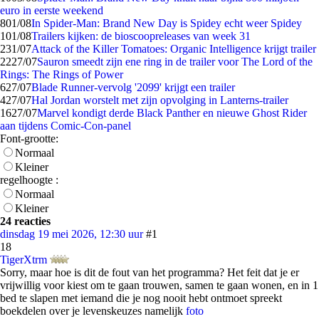
euro in eerste weekend
8
01/08
In Spider-Man: Brand New Day is Spidey echt weer Spidey
1
01/08
Trailers kijken: de bioscoopreleases van week 31
2
31/07
Attack of the Killer Tomatoes: Organic Intelligence krijgt trailer
22
27/07
Sauron smeedt zijn ene ring in de trailer voor The Lord of the
Rings: The Rings of Power
6
27/07
Blade Runner-vervolg '2099' krijgt een trailer
4
27/07
Hal Jordan worstelt met zijn opvolging in Lanterns-trailer
16
27/07
Marvel kondigt derde Black Panther en nieuwe Ghost Rider
aan tijdens Comic-Con-panel
Font-grootte:
Normaal
Kleiner
regelhoogte :
Normaal
Kleiner
24 reacties
dinsdag 19 mei 2026, 12:30 uur
#1
18
TigerXtrm
Sorry, maar hoe is dit de fout van het programma? Het feit dat je er
vrijwillig voor kiest om te gaan trouwen, samen te gaan wonen, en in 1
bed te slapen met iemand die je nog nooit hebt ontmoet spreekt
boekdelen over je levenskeuzes namelijk
foto