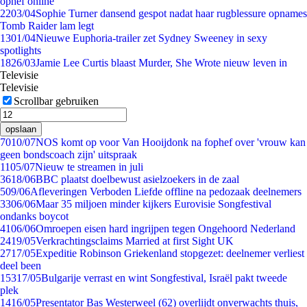
ophef online
22
03/04
Sophie Turner dansend gespot nadat haar rugblessure opnames
Tomb Raider lam legt
13
01/04
Nieuwe Euphoria-trailer zet Sydney Sweeney in sexy
spotlights
18
26/03
Jamie Lee Curtis blaast Murder, She Wrote nieuw leven in
Televisie
Televisie
Scrollbar gebruiken
opslaan
70
10/07
NOS komt op voor Van Hooijdonk na fophef over 'vrouw kan
geen bondscoach zijn' uitspraak
11
05/07
Nieuw te streamen in juli
36
18/06
BBC plaatst doelbewust asielzoekers in de zaal
5
09/06
Afleveringen Verboden Liefde offline na pedozaak deelnemers
33
06/06
Maar 35 miljoen minder kijkers Eurovisie Songfestival
ondanks boycot
41
06/06
Omroepen eisen hard ingrijpen tegen Ongehoord Nederland
24
19/05
Verkrachtingsclaims Married at first Sight UK
27
17/05
Expeditie Robinson Griekenland stopgezet: deelnemer verliest
deel been
153
17/05
Bulgarije verrast en wint Songfestival, Israël pakt tweede
plek
14
16/05
Presentator Bas Westerweel (62) overlijdt onverwachts thuis,