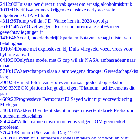
24
12:00
Huisarts per direct uit vak gezet om ernstig alcoholmisbruik
10
11:41
Netflix-abonnees krijgen exclusieve early access tot
uitgebreide GTA VI trailer
43
11:36
Trump wil dat J.D. Vance hem in 2028 opvolgt
26
10:54
NAVO zet wegens Russische provocatie 250% meer
gevechtsvliegtuigen in
14
10:46
Accell, moederbedrijf Sparta en Batavus, vraagt uitstel van
betaling aan
19
10:44
Drone met explosieven bij Duits vliegveld voedt vrees voor
hybride aanval
64
10:36
Onlyfans-model met G-cup wil als NASA-ambassadeur naar
maan
57
10:16
Waterschappen slaan alarm wegens droogte: Gereedschapskist
leeg
39
09:53
Vinted-foto's van vrouwen massaal gedeeld op seksfora
3
09:33
XBOX platform krijgt zijn eigen "Platinum" achievements dit
jaar
46
09:22
Progressieve Democraat El-Sayed wint nipt voorverkiezing
Michigan
34
08:18
Wakker Dier dient klacht in tegen insectenfabriek Protix om
duurzaamheidsclaims
85
04:44
'Witte' mannen discrimineren is volgens OM geen enkel
probleem
37
04:13
Random Pics van de Dag #1977
27
03:06
Doden bij Oekraïense droneaanvallen op Moskou en Sint-