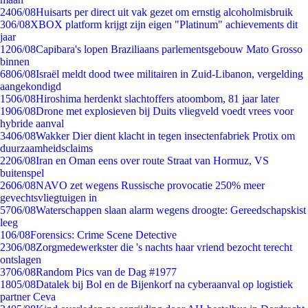
24
06/08
Huisarts per direct uit vak gezet om ernstig alcoholmisbruik
3
06/08
XBOX platform krijgt zijn eigen "Platinum" achievements dit
jaar
12
06/08
Capibara's lopen Braziliaans parlementsgebouw Mato Grosso
binnen
68
06/08
Israël meldt dood twee militairen in Zuid-Libanon, vergelding
aangekondigd
15
06/08
Hiroshima herdenkt slachtoffers atoombom, 81 jaar later
19
06/08
Drone met explosieven bij Duits vliegveld voedt vrees voor
hybride aanval
34
06/08
Wakker Dier dient klacht in tegen insectenfabriek Protix om
duurzaamheidsclaims
22
06/08
Iran en Oman eens over route Straat van Hormuz, VS
buitenspel
26
06/08
NAVO zet wegens Russische provocatie 250% meer
gevechtsvliegtuigen in
57
06/08
Waterschappen slaan alarm wegens droogte: Gereedschapskist
leeg
1
06/08
Forensics: Crime Scene Detective
23
06/08
Zorgmedewerkster die 's nachts haar vriend bezocht terecht
ontslagen
37
06/08
Random Pics van de Dag #1977
18
05/08
Datalek bij Bol en de Bijenkorf na cyberaanval op logistiek
partner Ceva