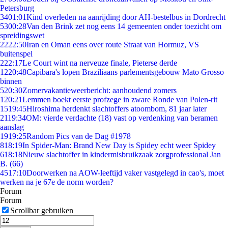
Petersburg
34
01:01
Kind overleden na aanrijding door AH-bestelbus in Dordrecht
53
00:28
Van den Brink zet nog eens 14 gemeenten onder toezicht om
spreidingswet
22
22:50
Iran en Oman eens over route Straat van Hormuz, VS
buitenspel
2
22:17
Le Court wint na nerveuze finale, Pieterse derde
12
20:48
Capibara's lopen Braziliaans parlementsgebouw Mato Grosso
binnen
5
20:30
Zomervakantieweerbericht: aanhoudend zomers
1
20:21
Lemmen boekt eerste profzege in zware Ronde van Polen-rit
15
19:45
Hiroshima herdenkt slachtoffers atoombom, 81 jaar later
21
19:34
OM: vierde verdachte (18) vast op verdenking van beramen
aanslag
19
19:25
Random Pics van de Dag #1978
8
18:19
In Spider-Man: Brand New Day is Spidey echt weer Spidey
6
18:18
Nieuw slachtoffer in kindermisbruikzaak zorgprofessional Jan
B. (66)
45
17:10
Doorwerken na AOW-leeftijd vaker vastgelegd in cao's, moet
werken na je 67e de norm worden?
Forum
Forum
Scrollbar gebruiken