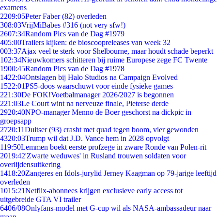
examens
22
09:05
Peter Faber (82) overleden
3
08:03
VrijMiBabes #316 (not very sfw!)
26
07:34
Random Pics van de Dag #1979
4
05:00
Trailers kijken: de bioscoopreleases van week 32
0
03:37
Ajax veel te sterk voor Shelbourne, maar houdt schade beperkt
1
02:34
Nieuwkomers schitteren bij ruime Europese zege FC Twente
19
00:45
Random Pics van de Dag #1978
14
22:04
Ontslagen bij Halo Studios na Campaign Evolved
15
22:01
PS5-doos waarschuwt voor einde fysieke games
2
21:30
De FOK!Voetbalmanager 2026/2027 is begonnen
2
21:03
Le Court wint na nerveuze finale, Pieterse derde
29
20:40
NPO-manager Menno de Boer geschorst na dickpic in
groepsapp
27
20:11
Duitser (93) crasht met quad tegen boom, vier gewonden
43
20:03
Trump wil dat J.D. Vance hem in 2028 opvolgt
1
19:50
Lemmen boekt eerste profzege in zware Ronde van Polen-rit
20
19:42
'Zwarte weduwes' in Rusland trouwen soldaten voor
overlijdensuitkering
14
18:20
Zangeres en Idols-jurylid Jerney Kaagman op 79-jarige leeftijd
overleden
10
15:21
Netflix-abonnees krijgen exclusieve early access tot
uitgebreide GTA VI trailer
64
06/08
Onlyfans-model met G-cup wil als NASA-ambassadeur naar
maan