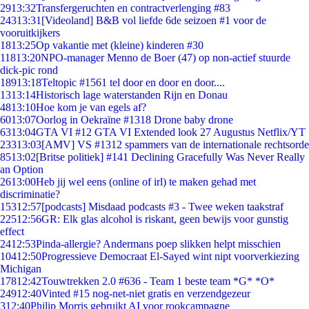
29
13:32
Transfergeruchten en contractverlenging #83
243
13:31
[Videoland] B&B vol liefde 6de seizoen #1 voor de
vooruitkijkers
18
13:25
Op vakantie met (kleine) kinderen #30
118
13:20
NPO-manager Menno de Boer (47) op non-actief stuurde
dick-pic rond
189
13:18
Teltopic #1561 tel door en door en door....
13
13:14
Historisch lage waterstanden Rijn en Donau
48
13:10
Hoe kom je van egels af?
60
13:07
Oorlog in Oekraïne #1318 Drone baby drone
63
13:04
GTA VI #12 GTA VI Extended look 27 Augustus Netflix/YT
233
13:03
[AMV] VS #1312 spammers van de internationale rechtsorde
85
13:02
[Britse politiek] #141 Declining Gracefully Was Never Really
an Option
26
13:00
Heb jij wel eens (online of irl) te maken gehad met
discriminatie?
153
12:57
[podcasts] Misdaad podcasts #3 - Twee weken taakstraf
225
12:56
GR: Elk glas alcohol is riskant, geen bewijs voor gunstig
effect
24
12:53
Pinda-allergie? Andermans poep slikken helpt misschien
104
12:50
Progressieve Democraat El-Sayed wint nipt voorverkiezing
Michigan
178
12:42
Touwtrekken 2.0 #636 - Team 1 beste team *G* *O*
249
12:40
Vinted #15 nog-net-niet gratis en verzendgezeur
3
12:40
Philip Morris gebruikt AI voor rookcampagne