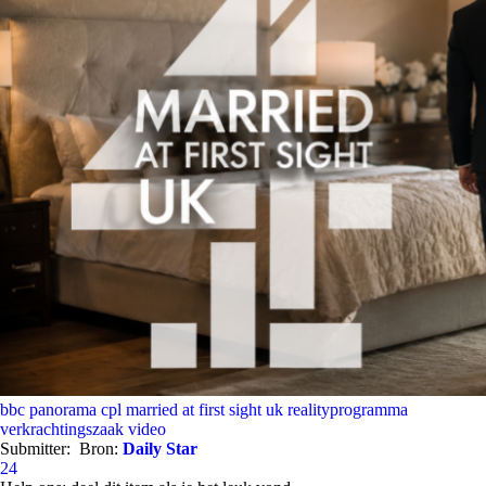
bbc panorama
cpl
married at first sight uk
realityprogramma
verkrachtingszaak
video
Submitter:
Bron:
Daily Star
24