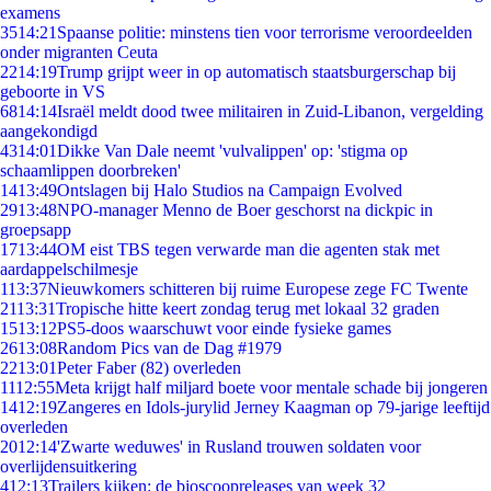
examens
35
14:21
Spaanse politie: minstens tien voor terrorisme veroordeelden
onder migranten Ceuta
22
14:19
Trump grijpt weer in op automatisch staatsburgerschap bij
geboorte in VS
68
14:14
Israël meldt dood twee militairen in Zuid-Libanon, vergelding
aangekondigd
43
14:01
Dikke Van Dale neemt 'vulvalippen' op: 'stigma op
schaamlippen doorbreken'
14
13:49
Ontslagen bij Halo Studios na Campaign Evolved
29
13:48
NPO-manager Menno de Boer geschorst na dickpic in
groepsapp
17
13:44
OM eist TBS tegen verwarde man die agenten stak met
aardappelschilmesje
1
13:37
Nieuwkomers schitteren bij ruime Europese zege FC Twente
21
13:31
Tropische hitte keert zondag terug met lokaal 32 graden
15
13:12
PS5-doos waarschuwt voor einde fysieke games
26
13:08
Random Pics van de Dag #1979
22
13:01
Peter Faber (82) overleden
11
12:55
Meta krijgt half miljard boete voor mentale schade bij jongeren
14
12:19
Zangeres en Idols-jurylid Jerney Kaagman op 79-jarige leeftijd
overleden
20
12:14
'Zwarte weduwes' in Rusland trouwen soldaten voor
overlijdensuitkering
4
12:13
Trailers kijken: de bioscoopreleases van week 32