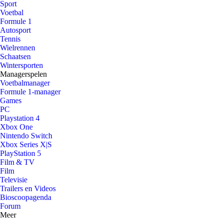
Sport
Voetbal
Formule 1
Autosport
Tennis
Wielrennen
Schaatsen
Wintersporten
Managerspelen
Voetbalmanager
Formule 1-manager
Games
PC
Playstation 4
Xbox One
Nintendo Switch
Xbox Series X|S
PlayStation 5
Film & TV
Film
Televisie
Trailers en Videos
Bioscoopagenda
Forum
Meer