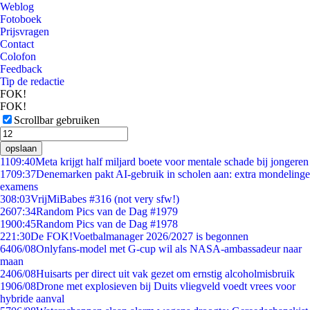
Weblog
Fotoboek
Prijsvragen
Contact
Colofon
Feedback
Tip de redactie
FOK!
FOK!
Scrollbar gebruiken
opslaan
11
09:40
Meta krijgt half miljard boete voor mentale schade bij jongeren
17
09:37
Denemarken pakt AI-gebruik in scholen aan: extra mondelinge
examens
3
08:03
VrijMiBabes #316 (not very sfw!)
26
07:34
Random Pics van de Dag #1979
19
00:45
Random Pics van de Dag #1978
2
21:30
De FOK!Voetbalmanager 2026/2027 is begonnen
64
06/08
Onlyfans-model met G-cup wil als NASA-ambassadeur naar
maan
24
06/08
Huisarts per direct uit vak gezet om ernstig alcoholmisbruik
19
06/08
Drone met explosieven bij Duits vliegveld voedt vrees voor
hybride aanval