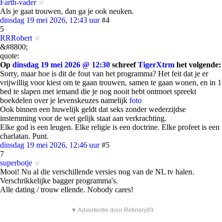
Farth-vader
Als je gaat trouwen, dan ga je ook neuken.
dinsdag 19 mei 2026, 12:43 uur
#4
5
RRRobert
&#8800;
quote:
Op
dinsdag 19 mei 2026 @ 12:30
schreef
TigerXtrm
het volgende:
Sorry, maar hoe is dit de fout van het programma? Het feit dat je er
vrijwillig voor kiest om te gaan trouwen, samen te gaan wonen, en in 1
bed te slapen met iemand die je nog nooit hebt ontmoet spreekt
boekdelen over je levenskeuzes namelijk
foto
Ook binnen een huwelijk geldt dat seks zonder wederzijdse
instemming voor de wet gelijk staat aan verkrachting.
Elke god is een leugen. Elke religie is een doctrine. Elke profeet is een
charlatan. Punt.
dinsdag 19 mei 2026, 12:46 uur
#5
7
superbotje
Mooi! Nu al die verschillende versies nog van de NL tv halen.
Verschrikkelijke bagger programma's.
Alle dating / trouw ellende. Nobody cares!
▼ Advertentie door Refinery89