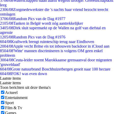
57
06/08
Waterschappen slaan alarm wegens droogte: Gereedschapskist
leeg
23
06/08
Zorgmedewerkster die 's nachts haar vriend bezocht terecht
ontslagen
37
06/08
Random Pics van de Dag #1977
21
05/08
Tanken in België wordt nóg aantrekkelijker
34
05/08
Dirk sluit supermarkt op de Wallen na golf van diefstal en
agressie
12
05/08
Random Pics van de Dag #1976
6
04/08
Kraftwerk brengt ruimteschip terug naar Eindhoven
20
04/08
Apple vecht Britse eis tot inbouwen backdoor in iCloud aan
85
04/08
'Witte' mannen discrimineren is volgens OM geen enkel
probleem
30
04/08
Ceuta-leider noemt Marokkaanse grensaanval door migranten
'gruweldaad'
6
04/08
Grote natuurbrand Boschhuizerbergen groeit naar 100 hectare
6
04/08
FOK! was even down
Laatste items
Laatste items
Toon berichten uit deze thema's
Actueel
Entertainment
Sport
Film & Tv
Games