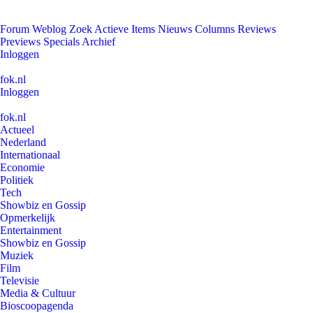
Forum
Weblog
Zoek
Actieve Items
Nieuws
Columns
Reviews
Previews
Specials
Archief
Inloggen
fok.nl
Inloggen
fok.nl
Actueel
Nederland
Internationaal
Economie
Politiek
Tech
Showbiz en Gossip
Opmerkelijk
Entertainment
Showbiz en Gossip
Muziek
Film
Televisie
Media & Cultuur
Bioscoopagenda