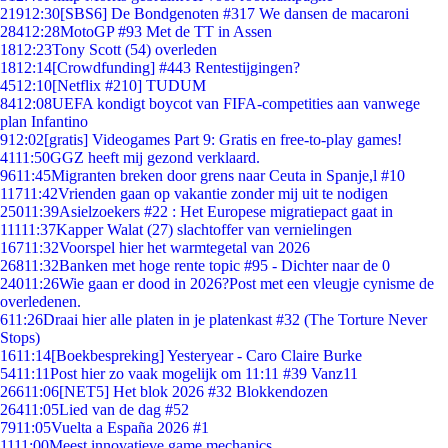
219
12:30
[SBS6] De Bondgenoten #317 We dansen de macaroni
284
12:28
MotoGP #93 Met de TT in Assen
18
12:23
Tony Scott (54) overleden
18
12:14
[Crowdfunding] #443 Rentestijgingen?
45
12:10
[Netflix #210] TUDUM
84
12:08
UEFA kondigt boycot van FIFA-competities aan vanwege
plan Infantino
9
12:02
[gratis] Videogames Part 9: Gratis en free-to-play games!
41
11:50
GGZ heeft mij gezond verklaard.
96
11:45
Migranten breken door grens naar Ceuta in Spanje,l #10
117
11:42
Vrienden gaan op vakantie zonder mij uit te nodigen
250
11:39
Asielzoekers #22 : Het Europese migratiepact gaat in
111
11:37
Kapper Walat (27) slachtoffer van vernielingen
167
11:32
Voorspel hier het warmtegetal van 2026
268
11:32
Banken met hoge rente topic #95 - Dichter naar de 0
240
11:26
Wie gaan er dood in 2026?Post met een vleugje cynisme de
overledenen.
6
11:26
Draai hier alle platen in je platenkast #32 (The Torture Never
Stops)
16
11:14
[Boekbespreking] Yesteryear - Caro Claire Burke
54
11:11
Post hier zo vaak mogelijk om 11:11 #39 Vanz11
266
11:06
[NET5] Het blok 2026 #32 Blokkendozen
264
11:05
Lied van de dag #52
79
11:05
Vuelta a España 2026 #1
11
11:00
Meest innovatieve game mechanics