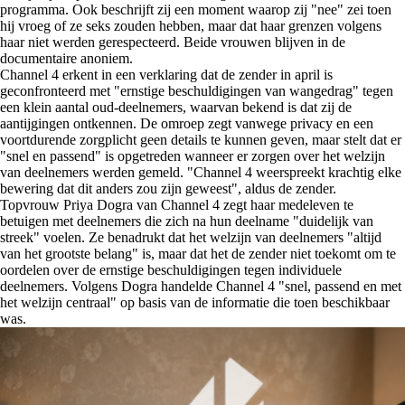
programma. Ook beschrijft zij een moment waarop zij "nee" zei toen
hij vroeg of ze seks zouden hebben, maar dat haar grenzen volgens
haar niet werden gerespecteerd. Beide vrouwen blijven in de
documentaire anoniem.
Channel 4 erkent in een verklaring dat de zender in april is
geconfronteerd met "ernstige beschuldigingen van wangedrag" tegen
een klein aantal oud-deelnemers, waarvan bekend is dat zij de
aantijgingen ontkennen. De omroep zegt vanwege privacy en een
voortdurende zorgplicht geen details te kunnen geven, maar stelt dat er
"snel en passend" is opgetreden wanneer er zorgen over het welzijn
van deelnemers werden gemeld. "Channel 4 weerspreekt krachtig elke
bewering dat dit anders zou zijn geweest", aldus de zender.
Topvrouw Priya Dogra van Channel 4 zegt haar medeleven te
betuigen met deelnemers die zich na hun deelname "duidelijk van
streek" voelen. Ze benadrukt dat het welzijn van deelnemers "altijd
van het grootste belang" is, maar dat het de zender niet toekomt om te
oordelen over de ernstige beschuldigingen tegen individuele
deelnemers. Volgens Dogra handelde Channel 4 "snel, passend en met
het welzijn centraal" op basis van de informatie die toen beschikbaar
was.