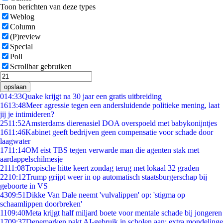
Toon berichten van deze types
Weblog
Column
(P)review
Special
Poll
Scrollbar gebruiken
opslaan
0
14:33
Quake krijgt na 30 jaar een gratis uitbreiding
16
13:48
Meer agressie tegen een andersluidende politieke mening, laat
jij je intimideren?
25
11:52
Amsterdams dierenasiel DOA overspoeld met babykonijntjes
16
11:46
Kabinet geeft bedrijven geen compensatie voor schade door
laagwater
17
11:14
OM eist TBS tegen verwarde man die agenten stak met
aardappelschilmesje
21
11:08
Tropische hitte keert zondag terug met lokaal 32 graden
22
10:12
Trump grijpt weer in op automatisch staatsburgerschap bij
geboorte in VS
43
09:51
Dikke Van Dale neemt 'vulvalippen' op: 'stigma op
schaamlippen doorbreken'
11
09:40
Meta krijgt half miljard boete voor mentale schade bij jongeren
17
09:37
Denemarken pakt AI-gebruik in scholen aan: extra mondelinge