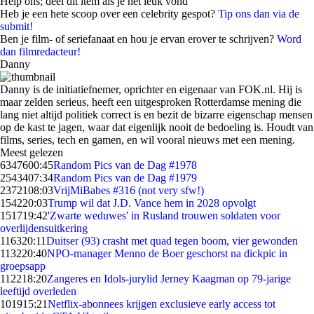
Help ons; deel dit item als je het leuk vond
Heb je een hete scoop over een celebrity gespot?
Tip ons dan via de
submit!
Ben je film- of seriefanaat en hou je ervan erover te schrijven?
Word
dan filmredacteur!
Danny
Danny is de initiatiefnemer, oprichter en eigenaar van FOK.nl. Hij is
maar zelden serieus, heeft een uitgesproken Rotterdamse mening die
lang niet altijd politiek correct is en bezit de bizarre eigenschap mensen
op de kast te jagen, waar dat eigenlijk nooit de bedoeling is. Houdt van
films, series, tech en gamen, en wil vooral nieuws met een mening.
Meest gelezen
63476
00:45
Random Pics van de Dag #1978
25434
07:34
Random Pics van de Dag #1979
23721
08:03
VrijMiBabes #316 (not very sfw!)
1542
20:03
Trump wil dat J.D. Vance hem in 2028 opvolgt
1517
19:42
'Zwarte weduwes' in Rusland trouwen soldaten voor
overlijdensuitkering
1163
20:11
Duitser (93) crasht met quad tegen boom, vier gewonden
1132
20:40
NPO-manager Menno de Boer geschorst na dickpic in
groepsapp
1122
18:20
Zangeres en Idols-jurylid Jerney Kaagman op 79-jarige
leeftijd overleden
1019
15:21
Netflix-abonnees krijgen exclusieve early access tot