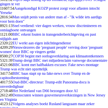
gingen te ver
116
07:54
Aangekondigd KOZP protest zorgt voor aflasten intocht
Yerseke
28
16:34
Man snijdt penis van andere man af - "Ik wilde iets aardigs
voor hem doen"
89
21:13
Snel verdiend: vier dagen werken, vrouw discrimineren en
ontslagboete ontvangen
11
21:00
BBC erkent fouten in transgenderberichtgeving en past
stijlgids aan
23
20:22
EU werkt aan eigen inlichtingendienst
42
09:29
Nieuwslezeres die 'pregnant people' verving door 'pregnant
women' door BBC op vingers getikt
85
00:27
COP30 begint met oorlogsverklaring aan klimaatontkenners
53
21:39
Trump dreigt BBC met miljardenclaim vanwege documentaire
45
21:06
BBC komt met halfbakken excuses: Fake news montage
Trump was echt niet opzettelijk
34
17:54
BBC baas stapt op na fake-news over Trump en de
capitoolbestorming
40
17:55
Oud-BBC-directeur: Trump-edit Panorama-docu is
onverdedigbaar
27
18:48
Het Nederland van D66 bezongen door AI
26
12:49
Democraten winnen gouverneursverkiezingen in New Jersey
en Virginia
41
23:12
Volgens analyses boekt Rusland langzaam maar zeker