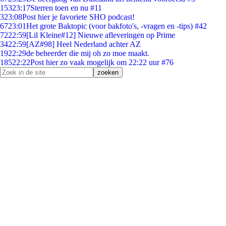
153
23:17
Sterren toen en nu #11
3
23:08
Post hier je favoriete SHO podcast!
67
23:01
Het grote Baktopic (voor bakfoto's, -vragen en -tips) #42
72
22:59
[Lil Kleine#12] Nieuwe afleveringen op Prime
34
22:59
[AZ#98] Heel Nederland achter AZ
19
22:29
de beheerder die mij oh zo moe maakt.
185
22:22
Post hier zo vaak mogelijk om 22:22 uur #76