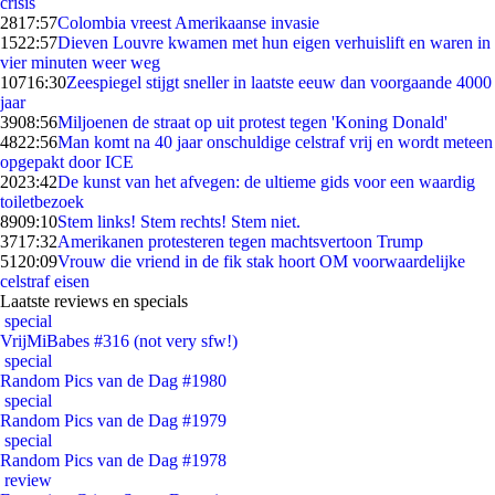
crisis
28
17:57
Colombia vreest Amerikaanse invasie
15
22:57
Dieven Louvre kwamen met hun eigen verhuislift en waren in
vier minuten weer weg
107
16:30
Zeespiegel stijgt sneller in laatste eeuw dan voorgaande 4000
jaar
39
08:56
Miljoenen de straat op uit protest tegen 'Koning Donald'
48
22:56
Man komt na 40 jaar onschuldige celstraf vrij en wordt meteen
opgepakt door ICE
20
23:42
De kunst van het afvegen: de ultieme gids voor een waardig
toiletbezoek
89
09:10
Stem links! Stem rechts! Stem niet.
37
17:32
Amerikanen protesteren tegen machtsvertoon Trump
51
20:09
Vrouw die vriend in de fik stak hoort OM voorwaardelijke
celstraf eisen
Laatste reviews en specials
special
VrijMiBabes #316 (not very sfw!)
special
Random Pics van de Dag #1980
special
Random Pics van de Dag #1979
special
Random Pics van de Dag #1978
review