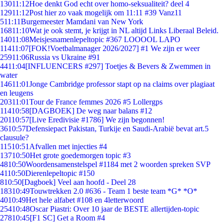
130
11:12
Hoe denkt God echt over homo-seksualiteit? deel 4
129
11:12
Post hier zo vaak mogelijk om 11:11 #39 Vanz11
5
11:11
Burgemeester Mamdani van New York
168
11:10
Wat je ook stemt, je krijgt in NL altijd Links Liberaal Beleid.
140
11:08
Meisjesnamenlepeltopic #367 LOOOOL LAPO
114
11:07
[FOK!Voetbalmanager 2026/2027] #1 We zijn er weer
259
11:06
Russia vs Ukraine #91
44
11:04
[INFLUENCERS #297] Toetjes & Bevers & Zwemmen in
water
146
11:01
Jonge Cambridge professor stapt op na claims over plagiaat
en leugens
203
11:01
Tour de France femmes 2026 #5 Lollergps
114
10:58
[DAGBOEK] De weg naar balans #12
201
10:57
[Live Eredivisie #1786] We zijn begonnen!
36
10:57
Defensiepact Pakistan, Turkije en Saudi-Arabië bevat art.5
clausule?
115
10:51
Afvallen met injecties #4
137
10:50
Het grote goedemorgen topic #3
48
10:50
Woordensamenstelspel #1184 met 2 woorden spreken SVP
41
10:50
Dierenlepeltopic #150
8
10:50
[Dagboek] Veel aan hoofd - Deel 28
183
10:49
Touwtrekken 2.0 #636 - Team 1 beste team *G* *O*
40
10:49
Het hele alfabet #108 en 4letterwoord
254
10:48
Oscar Piastri: Over 10 jaar de BESTE allertijden-topic
278
10:45
[F1 SC] Get a Room #4