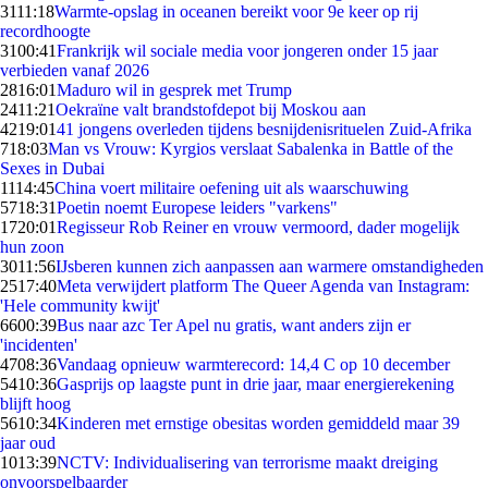
31
11:18
Warmte-opslag in oceanen bereikt voor 9e keer op rij
recordhoogte
31
00:41
Frankrijk wil sociale media voor jongeren onder 15 jaar
verbieden vanaf 2026
28
16:01
Maduro wil in gesprek met Trump
24
11:21
Oekraïne valt brandstofdepot bij Moskou aan
42
19:01
41 jongens overleden tijdens besnijdenisrituelen Zuid-Afrika
7
18:03
Man vs Vrouw: Kyrgios verslaat Sabalenka in Battle of the
Sexes in Dubai
11
14:45
China voert militaire oefening uit als waarschuwing
57
18:31
Poetin noemt Europese leiders "varkens"
17
20:01
Regisseur Rob Reiner en vrouw vermoord, dader mogelijk
hun zoon
30
11:56
IJsberen kunnen zich aanpassen aan warmere omstandigheden
25
17:40
Meta verwijdert platform The Queer Agenda van Instagram:
'Hele community kwijt'
66
00:39
Bus naar azc Ter Apel nu gratis, want anders zijn er
'incidenten'
47
08:36
Vandaag opnieuw warmterecord: 14,4 C op 10 december
54
10:36
Gasprijs op laagste punt in drie jaar, maar energierekening
blijft hoog
56
10:34
Kinderen met ernstige obesitas worden gemiddeld maar 39
jaar oud
10
13:39
NCTV: Individualisering van terrorisme maakt dreiging
onvoorspelbaarder