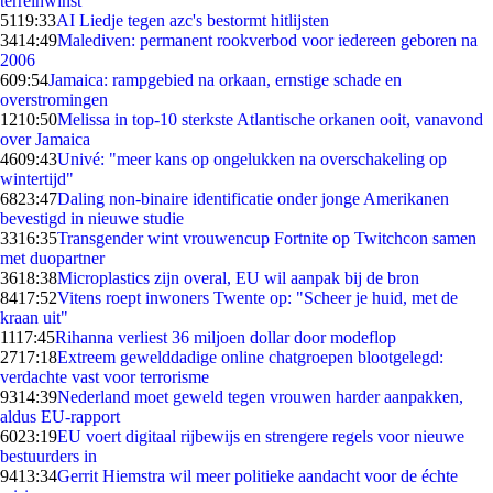
terreinwinst
51
19:33
AI Liedje tegen azc's bestormt hitlijsten
34
14:49
Malediven: permanent rookverbod voor iedereen geboren na
2006
6
09:54
Jamaica: rampgebied na orkaan, ernstige schade en
overstromingen
12
10:50
Melissa in top-10 sterkste Atlantische orkanen ooit, vanavond
over Jamaica
46
09:43
Univé: "meer kans op ongelukken na overschakeling op
wintertijd"
68
23:47
Daling non-binaire identificatie onder jonge Amerikanen
bevestigd in nieuwe studie
33
16:35
Transgender wint vrouwencup Fortnite op Twitchcon samen
met duopartner
36
18:38
Microplastics zijn overal, EU wil aanpak bij de bron
84
17:52
Vitens roept inwoners Twente op: "Scheer je huid, met de
kraan uit"
11
17:45
Rihanna verliest 36 miljoen dollar door modeflop
27
17:18
Extreem gewelddadige online chatgroepen blootgelegd:
verdachte vast voor terrorisme
93
14:39
Nederland moet geweld tegen vrouwen harder aanpakken,
aldus EU-rapport
60
23:19
EU voert digitaal rijbewijs en strengere regels voor nieuwe
bestuurders in
94
13:34
Gerrit Hiemstra wil meer politieke aandacht voor de échte