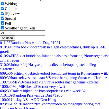
Weblog
Column
(P)review
Special
Poll
Scrollbar gebruiken
opslaan
0
11:03
Random Pics van de Dag #1981
9
10:39
China boekt doorbraak in eigen chipmachines, druk op ASML
groeit
6
10:24
FIFA ziet kritiek op Infantino als desinformatie, Noorwegen eist
zijn aftreden
3
10:03
Inbraak bij Haagse politie: dieven betrapt bij stelen illegale
sigaretten
6
09:50
Nachtelijk gebiedsverbod brengt rust terug in Rotterdamse wijk
8
09:39
Iran stelt zes eisen aan VS voor heropening Straat van Hormuz
13
07:36
MIVD-baas lekt via Strava routes naar geheime kazerne
16
06:35
VrijMiBabes #316 (not very sfw!)
6
06:30
Trailers kijken: de bioscoopreleases van week 32
71
01:09
Random Pics van de Dag #1980
1
00:01
Uitslag AZ - ADO Den Haag
8
23:46
Hoe 30 landen zich voorbereiden op mogelijke oorlog met
China en Noord-Korea