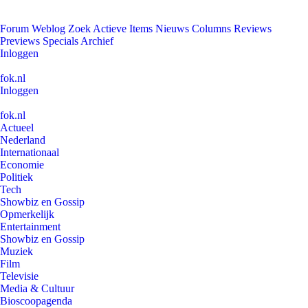
Forum
Weblog
Zoek
Actieve Items
Nieuws
Columns
Reviews
Previews
Specials
Archief
Inloggen
fok.nl
Inloggen
fok.nl
Actueel
Nederland
Internationaal
Economie
Politiek
Tech
Showbiz en Gossip
Opmerkelijk
Entertainment
Showbiz en Gossip
Muziek
Film
Televisie
Media & Cultuur
Bioscoopagenda