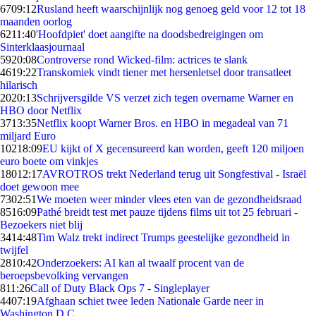
67
09:12
Rusland heeft waarschijnlijk nog genoeg geld voor 12 tot 18
maanden oorlog
62
11:40
'Hoofdpiet' doet aangifte na doodsbedreigingen om
Sinterklaasjournaal
59
20:08
Controverse rond Wicked-film: actrices te slank
46
19:22
Transkomiek vindt tiener met hersenletsel door transatleet
hilarisch
20
20:13
Schrijversgilde VS verzet zich tegen overname Warner en
HBO door Netflix
37
13:35
Netflix koopt Warner Bros. en HBO in megadeal van 71
miljard Euro
102
18:09
EU kijkt of X gecensureerd kan worden, geeft 120 miljoen
euro boete om vinkjes
180
12:17
AVROTROS trekt Nederland terug uit Songfestival - Israël
doet gewoon mee
73
02:51
We moeten weer minder vlees eten van de gezondheidsraad
85
16:09
Pathé breidt test met pauze tijdens films uit tot 25 februari -
Bezoekers niet blij
34
14:48
Tim Walz trekt indirect Trumps geestelijke gezondheid in
twijfel
28
10:42
Onderzoekers: AI kan al twaalf procent van de
beroepsbevolking vervangen
8
11:26
Call of Duty Black Ops 7 - Singleplayer
44
07:19
Afghaan schiet twee leden Nationale Garde neer in
Washington D.C.