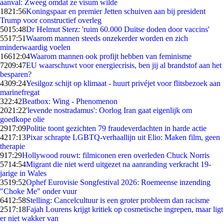
aanval: Zweeg omdat ze visum wilde
18
21:56
Koningspaar en premier Jetten schuiven aan bij president
Trump voor constructief overleg
50
15:48
Dr Helmut Sterz: 'ruim 60.000 Duitse doden door vaccins'
55
17:51
Waarom mannen steeds onzekerder worden en zich
minderwaardig voelen
166
12:04
Waarom mannen ook profijt hebben van feminisme
72
09:47
EU waarschuwt voor energiecrisis, ben jij al brandstof aan het
besparen?
43
09:24
Yesilgoz schijt op klimaat - huurt privéjet voor flitsbezoek aan
marinefregat
3
22:42
Beatbox: Wing - Phenomenon
20
21:22
'levende nostradamus': Oorlog Iran gaat eigenlijk om
goedkope olie
29
17:09
Politie toont gezichten 79 fraudeverdachten in harde actie
42
17:13
Pixar schrapte LGBTQ-verhaallijn uit Elio: Maken film, geen
therapie
9
17:29
Hollywood rouwt: filmiconen eren overleden Chuck Norris
57
14:54
Migrant die niet werd uitgezet na aanranding verkracht 19-
jarige in Wales
35
19:52
Ophef Eurovisie Songfestival 2026: Roemeense inzending
"Choke Me" onder vuur
64
12:58
Stelling: Cancelcultuur is een groter probleem dan racisme
25
17:18
Fajah Lourens krijgt kritiek op cosmetische ingrepen, maar ligt
er niet wakker van