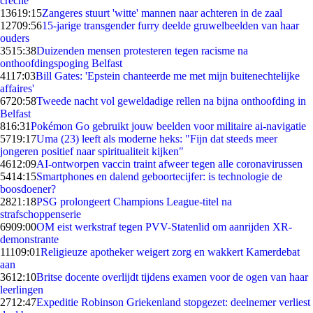
crèche
136
19:15
Zangeres stuurt 'witte' mannen naar achteren in de zaal
127
09:56
15-jarige transgender furry deelde gruwelbeelden van haar
ouders
35
15:38
Duizenden mensen protesteren tegen racisme na
onthoofdingspoging Belfast
41
17:03
Bill Gates: 'Epstein chanteerde me met mijn buitenechtelijke
affaires'
67
20:58
Tweede nacht vol geweldadige rellen na bijna onthoofding in
Belfast
8
16:31
Pokémon Go gebruikt jouw beelden voor militaire ai-navigatie
57
19:17
Uma (23) leeft als moderne heks: "Fijn dat steeds meer
jongeren positief naar spiritualiteit kijken"
46
12:09
AI-ontworpen vaccin traint afweer tegen alle coronavirussen
54
14:15
Smartphones en dalend geboortecijfer: is technologie de
boosdoener?
28
21:18
PSG prolongeert Champions League-titel na
strafschoppenserie
69
09:00
OM eist werkstraf tegen PVV-Statenlid om aanrijden XR-
demonstrante
111
09:01
Religieuze apotheker weigert zorg en wakkert Kamerdebat
aan
36
12:10
Britse docente overlijdt tijdens examen voor de ogen van haar
leerlingen
27
12:47
Expeditie Robinson Griekenland stopgezet: deelnemer verliest