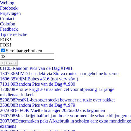
Weblog
Fotoboek
Prijsvragen
Contact
Colofon
Feedback
Tip de redactie
FOK!
FOK!
Scrollbar gebruiken
opslaan
0
11:03
Random Pics van de Dag #1981
13
07:36
MIVD-baas lekt via Strava routes naar geheime kazerne
16
06:35
VrijMiBabes #316 (not very sfw!)
71
01:09
Random Pics van de Dag #1980
12
08/08
Vrouw krijgt 30 maanden cel voor afpersing 12-jarige
misdienaar in kerk
52
08/08
PostNL-bezorger steekt bewoner na ruzie over pakket
35
08/08
Random Pics van de Dag #1979
2
07/08
De FOK!Voetbalmanager 2026/2027 is begonnen
16
07/08
Meta krijgt half miljard boete voor mentale schade bij jongeren
20
07/08
Denemarken pakt AI-gebruik in scholen aan: extra mondelinge
examens