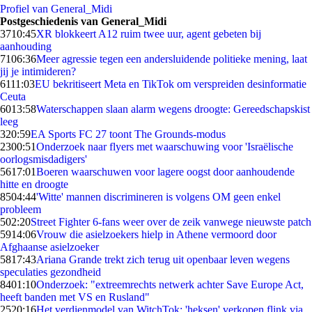
Profiel van General_Midi
Postgeschiedenis van General_Midi
37
10:45
XR blokkeert A12 ruim twee uur, agent gebeten bij
aanhouding
71
06:36
Meer agressie tegen een andersluidende politieke mening, laat
jij je intimideren?
61
11:03
EU bekritiseert Meta en TikTok om verspreiden desinformatie
Ceuta
60
13:58
Waterschappen slaan alarm wegens droogte: Gereedschapskist
leeg
3
20:59
EA Sports FC 27 toont The Grounds-modus
23
00:51
Onderzoek naar flyers met waarschuwing voor 'Israëlische
oorlogsmisdadigers'
56
17:01
Boeren waarschuwen voor lagere oogst door aanhoudende
hitte en droogte
85
04:44
'Witte' mannen discrimineren is volgens OM geen enkel
probleem
5
02:20
Street Fighter 6-fans weer over de zeik vanwege nieuwste patch
59
14:06
Vrouw die asielzoekers hielp in Athene vermoord door
Afghaanse asielzoeker
58
17:43
Ariana Grande trekt zich terug uit openbaar leven wegens
speculaties gezondheid
84
01:10
Onderzoek: "extreemrechts netwerk achter Save Europe Act,
heeft banden met VS en Rusland"
25
20:16
Het verdienmodel van WitchTok: 'heksen' verkopen flink via