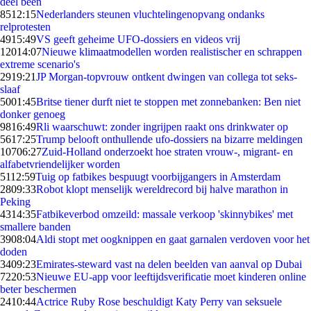
deel been
85
12:15
Nederlanders steunen vluchtelingenopvang ondanks
relprotesten
49
15:49
VS geeft geheime UFO-dossiers en videos vrij
120
14:07
Nieuwe klimaatmodellen worden realistischer en schrappen
extreme scenario's
29
19:21
JP Morgan-topvrouw ontkent dwingen van collega tot seks-
slaaf
50
01:45
Britse tiener durft niet te stoppen met zonnebanken: Ben niet
donker genoeg
98
16:49
Rli waarschuwt: zonder ingrijpen raakt ons drinkwater op
56
17:25
Trump belooft onthullende ufo-dossiers na bizarre meldingen
107
06:27
Zuid-Holland onderzoekt hoe straten vrouw-, migrant- en
alfabetvriendelijker worden
51
12:59
Tuig op fatbikes bespuugt voorbijgangers in Amsterdam
28
09:33
Robot klopt menselijk wereldrecord bij halve marathon in
Peking
43
14:35
Fatbikeverbod omzeild: massale verkoop 'skinnybikes' met
smallere banden
39
08:04
Aldi stopt met oogknippen en gaat garnalen verdoven voor het
doden
34
09:23
Emirates-steward vast na delen beelden van aanval op Dubai
72
20:53
Nieuwe EU-app voor leeftijdsverificatie moet kinderen online
beter beschermen
24
10:44
Actrice Ruby Rose beschuldigt Katy Perry van seksuele