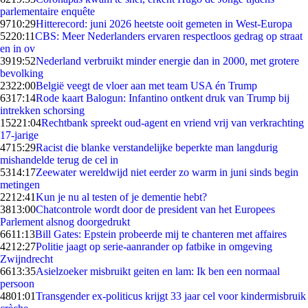
parlementaire enquête
97
10:29
Hitterecord: juni 2026 heetste ooit gemeten in West-Europa
52
20:11
CBS: Meer Nederlanders ervaren respectloos gedrag op straat
en in ov
39
19:52
Nederland verbruikt minder energie dan in 2000, met grotere
bevolking
23
22:00
België veegt de vloer aan met team USA én Trump
63
17:14
Rode kaart Balogun: Infantino ontkent druk van Trump bij
intrekken schorsing
152
21:04
Rechtbank spreekt oud-agent en vriend vrij van verkrachting
17-jarige
47
15:29
Racist die blanke verstandelijke beperkte man langdurig
mishandelde terug de cel in
53
14:17
Zeewater wereldwijd niet eerder zo warm in juni sinds begin
metingen
22
12:41
Kun je nu al testen of je dementie hebt?
38
13:00
Chatcontrole wordt door de president van het Europees
Parlement alsnog doorgedrukt
66
11:13
Bill Gates: Epstein probeerde mij te chanteren met affaires
42
12:27
Politie jaagt op serie-aanrander op fatbike in omgeving
Zwijndrecht
66
13:35
Asielzoeker misbruikt geiten en lam: Ik ben een normaal
persoon
48
01:01
Transgender ex-politicus krijgt 33 jaar cel voor kindermisbruik