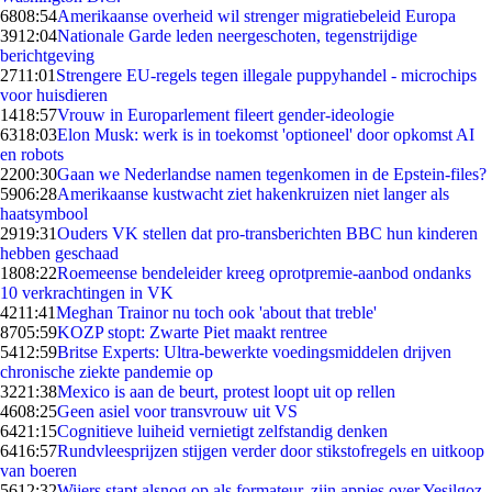
68
08:54
Amerikaanse overheid wil strenger migratiebeleid Europa
39
12:04
Nationale Garde leden neergeschoten, tegenstrijdige
berichtgeving
27
11:01
Strengere EU-regels tegen illegale puppyhandel - microchips
voor huisdieren
14
18:57
Vrouw in Europarlement fileert gender-ideologie
63
18:03
Elon Musk: werk is in toekomst 'optioneel' door opkomst AI
en robots
22
00:30
Gaan we Nederlandse namen tegenkomen in de Epstein-files?
59
06:28
Amerikaanse kustwacht ziet hakenkruizen niet langer als
haatsymbool
29
19:31
Ouders VK stellen dat pro-transberichten BBC hun kinderen
hebben geschaad
18
08:22
Roemeense bendeleider kreeg oprotpremie-aanbod ondanks
10 verkrachtingen in VK
42
11:41
Meghan Trainor nu toch ook 'about that treble'
87
05:59
KOZP stopt: Zwarte Piet maakt rentree
54
12:59
Britse Experts: Ultra-bewerkte voedingsmiddelen drijven
chronische ziekte pandemie op
32
21:38
Mexico is aan de beurt, protest loopt uit op rellen
46
08:25
Geen asiel voor transvrouw uit VS
64
21:15
Cognitieve luiheid vernietigt zelfstandig denken
64
16:57
Rundvleesprijzen stijgen verder door stikstofregels en uitkoop
van boeren
56
12:32
Wijers stapt alsnog op als formateur, zijn appjes over Yesilgoz