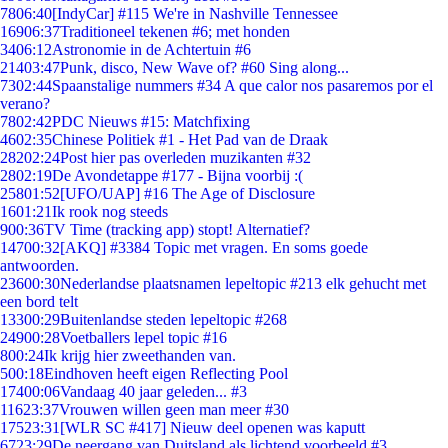
78
06:40
[IndyCar] #115 We're in Nashville Tennessee
169
06:37
Traditioneel tekenen #6; met honden
34
06:12
Astronomie in de Achtertuin #6
214
03:47
Punk, disco, New Wave of? #60 Sing along...
73
02:44
Spaanstalige nummers #34 A que calor nos pasaremos por el
verano?
78
02:42
PDC Nieuws #15: Matchfixing
46
02:35
Chinese Politiek #1 - Het Pad van de Draak
282
02:24
Post hier pas overleden muzikanten #32
28
02:19
De Avondetappe #177 - Bijna voorbij :(
258
01:52
[UFO/UAP] #16 The Age of Disclosure
16
01:21
Ik rook nog steeds
9
00:36
TV Time (tracking app) stopt! Alternatief?
147
00:32
[AKQ] #3384 Topic met vragen. En soms goede
antwoorden.
236
00:30
Nederlandse plaatsnamen lepeltopic #213 elk gehucht met
een bord telt
133
00:29
Buitenlandse steden lepeltopic #268
249
00:28
Voetballers lepel topic #16
8
00:24
Ik krijg hier zweethanden van.
5
00:18
Eindhoven heeft eigen Reflecting Pool
174
00:06
Vandaag 40 jaar geleden... #3
116
23:37
Vrouwen willen geen man meer #30
175
23:31
[WLR SC #417] Nieuw deel openen was kaputt
67
23:29
De neergang van Duitsland als lichtend voorbeeld #3