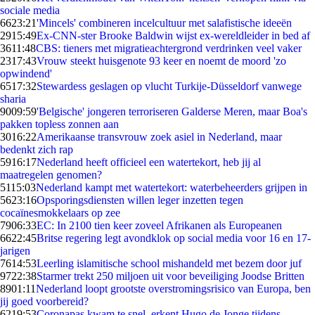
sociale media
66
23:21
'Mincels' combineren incelcultuur met salafistische ideeën
29
15:49
Ex-CNN-ster Brooke Baldwin wijst ex-wereldleider in bed af
36
11:48
CBS: tieners met migratieachtergrond verdrinken veel vaker
23
17:43
Vrouw steekt huisgenote 93 keer en noemt de moord 'zo
opwindend'
65
17:32
Stewardess geslagen op vlucht Turkije-Düsseldorf vanwege
sharia
90
09:59
'Belgische' jongeren terroriseren Galderse Meren, maar Boa's
pakken topless zonnen aan
30
16:22
Amerikaanse transvrouw zoek asiel in Nederland, maar
bedenkt zich rap
59
16:17
Nederland heeft officieel een watertekort, heb jij al
maatregelen genomen?
51
15:03
Nederland kampt met watertekort: waterbeheerders grijpen in
56
23:16
Opsporingsdiensten willen leger inzetten tegen
cocaïnesmokkelaars op zee
79
06:33
EC: In 2100 tien keer zoveel Afrikanen als Europeanen
66
22:45
Britse regering legt avondklok op social media voor 16 en 17-
jarigen
76
14:53
Leerling islamitische school mishandeld met bezem door juf
97
22:38
Starmer trekt 250 miljoen uit voor beveiliging Joodse Britten
89
01:11
Nederland loopt grootste overstromingsrisico van Europa, ben
jij goed voorbereid?
62
19:53
Coronapas kwam te snel, erkent Hugo de Jonge tijdens