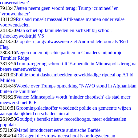
conservatiever'
79
13:47
Jetten neemt geen woord terug: Trump ‘crimineel’ en
‘vrouwenhater’
18
11:29
Rusland ronselt massaal Afrikaanse mannen onder valse
voorwendselen
24
18:30
Man schiet op familieleden en zichzelf bij school-
ijshockeywedstrijd VS
47
18:30
2 op de 5 jongvolwassenen ziet Android telefoon als 'Red
Flag'
28
08:16
Negen doden bij schietpartijen in Canadees mijndorpje
Tumbler Ridge
38
13:56
Trump-regering schroeft ICE-operatie in Minneapolis terug na
betere samenwerking
43
11:03
Politie toont dashcambeelden gewelddadige ripdeal op A1 bij
Muiden
43
14:45
Woede over Trumps opmerking "NAVO stond in Afghanistan
buiten de vuurlinie"
76
16:26
Vance: Minneapolis wordt ‘minder chaotisch’ als stad meer
meewerkt met ICE
31
10:51
Grooming-slachtoffer woedend: politie en gemeente wijzen
aansprakelijkheid en schadeclaim af
26
19:50
Goudprijs bereikt nieuw recordhoogte, meer edelmetalen
populair
57
21:06
Mattel introduceert eerste autistische Barbie
88
04:14
ICE agent die vrouw neerschoot is oorlogsveteraan