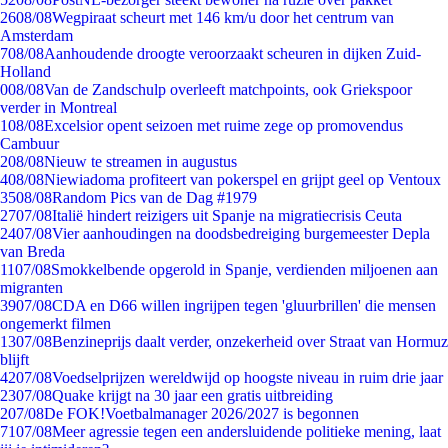
26
08/08
Wegpiraat scheurt met 146 km/u door het centrum van
Amsterdam
7
08/08
Aanhoudende droogte veroorzaakt scheuren in dijken Zuid-
Holland
0
08/08
Van de Zandschulp overleeft matchpoints, ook Griekspoor
verder in Montreal
1
08/08
Excelsior opent seizoen met ruime zege op promovendus
Cambuur
2
08/08
Nieuw te streamen in augustus
4
08/08
Niewiadoma profiteert van pokerspel en grijpt geel op Ventoux
35
08/08
Random Pics van de Dag #1979
27
07/08
Italië hindert reizigers uit Spanje na migratiecrisis Ceuta
24
07/08
Vier aanhoudingen na doodsbedreiging burgemeester Depla
van Breda
11
07/08
Smokkelbende opgerold in Spanje, verdienden miljoenen aan
migranten
39
07/08
CDA en D66 willen ingrijpen tegen 'gluurbrillen' die mensen
ongemerkt filmen
13
07/08
Benzineprijs daalt verder, onzekerheid over Straat van Hormuz
blijft
42
07/08
Voedselprijzen wereldwijd op hoogste niveau in ruim drie jaar
23
07/08
Quake krijgt na 30 jaar een gratis uitbreiding
2
07/08
De FOK!Voetbalmanager 2026/2027 is begonnen
71
07/08
Meer agressie tegen een andersluidende politieke mening, laat