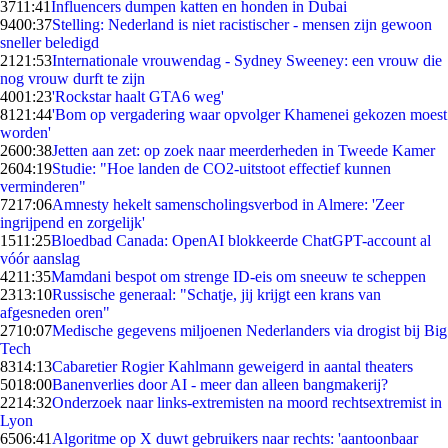
37
11:41
Influencers dumpen katten en honden in Dubai
94
00:37
Stelling: Nederland is niet racistischer - mensen zijn gewoon
sneller beledigd
21
21:53
Internationale vrouwendag - Sydney Sweeney: een vrouw die
nog vrouw durft te zijn
40
01:23
'Rockstar haalt GTA6 weg'
81
21:44
'Bom op vergadering waar opvolger Khamenei gekozen moest
worden'
26
00:38
Jetten aan zet: op zoek naar meerderheden in Tweede Kamer
26
04:19
Studie: "Hoe landen de CO2-uitstoot effectief kunnen
verminderen"
72
17:06
Amnesty hekelt samenscholingsverbod in Almere: 'Zeer
ingrijpend en zorgelijk'
15
11:25
Bloedbad Canada: OpenAI blokkeerde ChatGPT-account al
vóór aanslag
42
11:35
Mamdani bespot om strenge ID-eis om sneeuw te scheppen
23
13:10
Russische generaal: "Schatje, jij krijgt een krans van
afgesneden oren"
27
10:07
Medische gegevens miljoenen Nederlanders via drogist bij Big
Tech
83
14:13
Cabaretier Rogier Kahlmann geweigerd in aantal theaters
50
18:00
Banenverlies door AI - meer dan alleen bangmakerij?
22
14:32
Onderzoek naar links-extremisten na moord rechtsextremist in
Lyon
65
06:41
Algoritme op X duwt gebruikers naar rechts: 'aantoonbaar