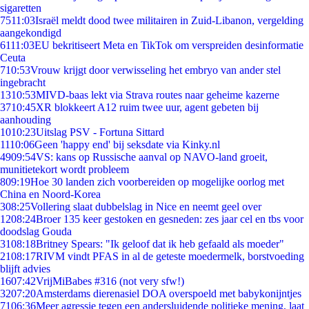
sigaretten
75
11:03
Israël meldt dood twee militairen in Zuid-Libanon, vergelding
aangekondigd
61
11:03
EU bekritiseert Meta en TikTok om verspreiden desinformatie
Ceuta
7
10:53
Vrouw krijgt door verwisseling het embryo van ander stel
ingebracht
13
10:53
MIVD-baas lekt via Strava routes naar geheime kazerne
37
10:45
XR blokkeert A12 ruim twee uur, agent gebeten bij
aanhouding
10
10:23
Uitslag PSV - Fortuna Sittard
11
10:06
Geen 'happy end' bij seksdate via Kinky.nl
49
09:54
VS: kans op Russische aanval op NAVO-land groeit,
munitietekort wordt probleem
8
09:19
Hoe 30 landen zich voorbereiden op mogelijke oorlog met
China en Noord-Korea
3
08:25
Vollering slaat dubbelslag in Nice en neemt geel over
12
08:24
Broer 135 keer gestoken en gesneden: zes jaar cel en tbs voor
doodslag Gouda
31
08:18
Britney Spears: "Ik geloof dat ik heb gefaald als moeder"
21
08:17
RIVM vindt PFAS in al de geteste moedermelk, borstvoeding
blijft advies
16
07:42
VrijMiBabes #316 (not very sfw!)
32
07:20
Amsterdams dierenasiel DOA overspoeld met babykonijntjes
71
06:36
Meer agressie tegen een andersluidende politieke mening, laat