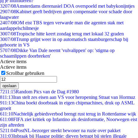
jij je intimideren?
32
07/08
Amsterdams dierenasiel DOA overspoeld met babykonijntjes
29
07/08
Kabinet geeft bedrijven geen compensatie voor schade door
laagwater
24
07/08
OM eist TBS tegen verwarde man die agenten stak met
aardappelschilmesje
30
07/08
Tropische hitte keert zondag terug met lokaal 32 graden
30
07/08
Trump grijpt weer in op automatisch staatsburgerschap bij
geboorte in VS
57
07/08
Dikke Van Dale neemt 'vulvalippen' op: 'stigma op
schaamlippen doorbreken'
Actieve items
Actieve items
Scrollbar gebruiken
opslaan
72
11:15
Random Pics van de Dag #1980
8
11:13
Iran stelt zes eisen aan VS voor heropening Straat van Hormuz
9
11:13
China boekt doorbraak in eigen chipmachines, druk op ASML
groeit
6
11:10
Nachtelijk gebiedsverbod brengt rust terug in Rotterdamse wijk
6
11:08
FIFA ziet kritiek op Infantino als desinformatie, Noorwegen eist
zijn aftreden
52
11:04
PostNL-bezorger steekt bewoner na ruzie over pakket
3
11:03
Inbraak bij Haagse politie: dieven betrapt bij stelen illegale