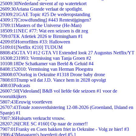
250
09:30
Nederland stevent af op watertekort
26
09:30
Ariana Grande verlaat de spotlight.
293
09:21
GAE Topic #25 De wederopstanding
43
09:17
[Crowdfunding] #443 Rentestijgingen?
37
09:11
Masters of the Universe (He-Man)
185
09:11
NEC #77: Wat een seizoen is dit zeg
7
09:07
EK Atletiek 2026 te Birmingham #1
42
09:05
Horrorfilms #33: Halloween
51
09:01
[Netflix #210] TUDUM
88
08:45
GTA VI #12 GTA VI Extended look 27 Augustus Netflix/YT
163
08:23
1993: Vermissing van Tanja Groen #2
101
08:18
De Schatkamer van Beeld & Geluid #4
84
08:15
2010: Vermissing van Herman Ploegstra
280
08:07
Oorlog in Oekraïne #1318 Drone baby drone
78
08:03
Trump wil dat J.D. Vance hem in 2028 opvolgt
4
08:03
Podcasts
260
07:50
[Videoland] B&B vol liefde 6de seizoen #1 voor de
vooruitkijkers
58
07:43
Eeuwig voortleven
267
07:43
Totale zonsverduistering 12-08-2026 (Groenland, IJsland en
Spanje) #1
70
07:36
Huisarts verkracht vrouw.
282
07:26
[CRE SC #160] Op naar de zomer!!
79
07:01
Franky en Coen bakken friet in Oekraïne - Volg ze hier! #3
19
06:43
Managarm's boerderij deel #5.1