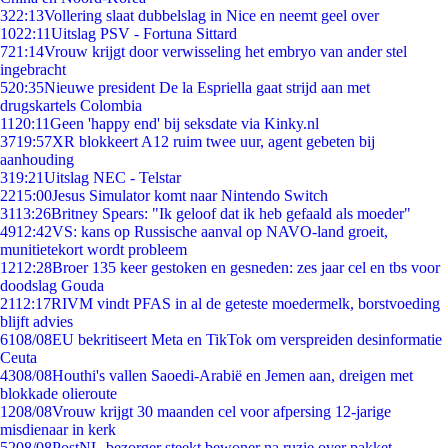
3
22:13
Vollering slaat dubbelslag in Nice en neemt geel over
10
22:11
Uitslag PSV - Fortuna Sittard
7
21:14
Vrouw krijgt door verwisseling het embryo van ander stel
ingebracht
5
20:35
Nieuwe president De la Espriella gaat strijd aan met
drugskartels Colombia
11
20:11
Geen 'happy end' bij seksdate via Kinky.nl
37
19:57
XR blokkeert A12 ruim twee uur, agent gebeten bij
aanhouding
3
19:21
Uitslag NEC - Telstar
22
15:00
Jesus Simulator komt naar Nintendo Switch
31
13:26
Britney Spears: "Ik geloof dat ik heb gefaald als moeder"
49
12:42
VS: kans op Russische aanval op NAVO-land groeit,
munitietekort wordt probleem
12
12:28
Broer 135 keer gestoken en gesneden: zes jaar cel en tbs voor
doodslag Gouda
21
12:17
RIVM vindt PFAS in al de geteste moedermelk, borstvoeding
blijft advies
61
08/08
EU bekritiseert Meta en TikTok om verspreiden desinformatie
Ceuta
43
08/08
Houthi's vallen Saoedi-Arabië en Jemen aan, dreigen met
blokkade olieroute
12
08/08
Vrouw krijgt 30 maanden cel voor afpersing 12-jarige
misdienaar in kerk
52
08/08
PostNL-bezorger steekt bewoner na ruzie over pakket