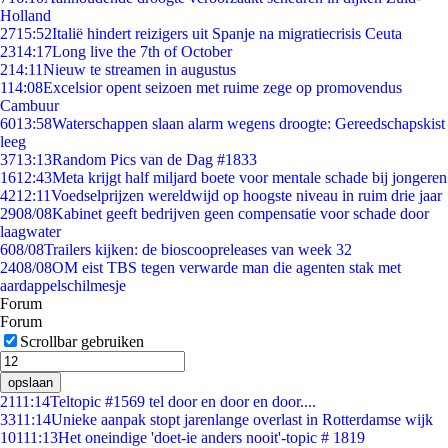
Holland
27
15:52
Italië hindert reizigers uit Spanje na migratiecrisis Ceuta
23
14:17
Long live the 7th of October
2
14:11
Nieuw te streamen in augustus
1
14:08
Excelsior opent seizoen met ruime zege op promovendus
Cambuur
60
13:58
Waterschappen slaan alarm wegens droogte: Gereedschapskist
leeg
37
13:13
Random Pics van de Dag #1833
16
12:43
Meta krijgt half miljard boete voor mentale schade bij jongeren
42
12:11
Voedselprijzen wereldwijd op hoogste niveau in ruim drie jaar
29
08/08
Kabinet geeft bedrijven geen compensatie voor schade door
laagwater
6
08/08
Trailers kijken: de bioscoopreleases van week 32
24
08/08
OM eist TBS tegen verwarde man die agenten stak met
aardappelschilmesje
Forum
Forum
Scrollbar gebruiken
opslaan
21
11:14
Teltopic #1569 tel door en door en door....
33
11:14
Unieke aanpak stopt jarenlange overlast in Rotterdamse wijk
101
11:13
Het oneindige 'doet-ie anders nooit'-topic # 1819