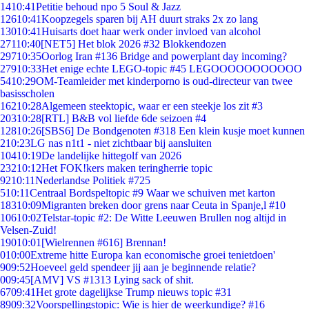
14
10:41
Petitie behoud npo 5 Soul & Jazz
126
10:41
Koopzegels sparen bij AH duurt straks 2x zo lang
130
10:41
Huisarts doet haar werk onder invloed van alcohol
271
10:40
[NET5] Het blok 2026 #32 Blokkendozen
297
10:35
Oorlog Iran #136 Bridge and powerplant day incoming?
279
10:33
Het enige echte LEGO-topic #45 LEGOOOOOOOOOOO
54
10:29
OM-Teamleider met kinderporno is oud-directeur van twee
basisscholen
162
10:28
Algemeen steektopic, waar er een steekje los zit #3
203
10:28
[RTL] B&B vol liefde 6de seizoen #4
128
10:26
[SBS6] De Bondgenoten #318 Een klein kusje moet kunnen
2
10:23
LG nas n1t1 - niet zichtbaar bij aansluiten
104
10:19
De landelijke hittegolf van 2026
232
10:12
Het FOK!kers maken teringherrie topic
92
10:11
Nederlandse Politiek #725
5
10:11
Centraal Bordspeltopic #9 Waar we schuiven met karton
183
10:09
Migranten breken door grens naar Ceuta in Spanje,l #10
106
10:02
Telstar-topic #2: De Witte Leeuwen Brullen nog altijd in
Velsen-Zuid!
190
10:01
[Wielrennen #616] Brennan!
0
10:00
Extreme hitte Europa kan economische groei tenietdoen'
9
09:52
Hoeveel geld spendeer jij aan je beginnende relatie?
0
09:45
[AMV] VS #1313 Lying sack of shit.
67
09:41
Het grote dagelijkse Trump nieuws topic #31
89
09:32
Voorspellingstopic: Wie is hier de weerkundige? #16