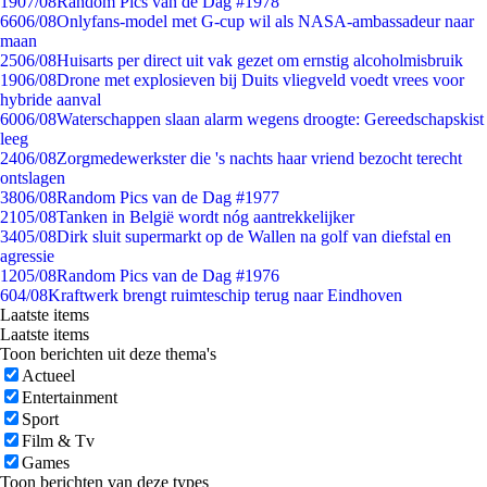
19
07/08
Random Pics van de Dag #1978
66
06/08
Onlyfans-model met G-cup wil als NASA-ambassadeur naar
maan
25
06/08
Huisarts per direct uit vak gezet om ernstig alcoholmisbruik
19
06/08
Drone met explosieven bij Duits vliegveld voedt vrees voor
hybride aanval
60
06/08
Waterschappen slaan alarm wegens droogte: Gereedschapskist
leeg
24
06/08
Zorgmedewerkster die 's nachts haar vriend bezocht terecht
ontslagen
38
06/08
Random Pics van de Dag #1977
21
05/08
Tanken in België wordt nóg aantrekkelijker
34
05/08
Dirk sluit supermarkt op de Wallen na golf van diefstal en
agressie
12
05/08
Random Pics van de Dag #1976
6
04/08
Kraftwerk brengt ruimteschip terug naar Eindhoven
Laatste items
Laatste items
Toon berichten uit deze thema's
Actueel
Entertainment
Sport
Film & Tv
Games
Toon berichten van deze types