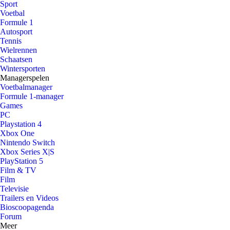
Sport
Voetbal
Formule 1
Autosport
Tennis
Wielrennen
Schaatsen
Wintersporten
Managerspelen
Voetbalmanager
Formule 1-manager
Games
PC
Playstation 4
Xbox One
Nintendo Switch
Xbox Series X|S
PlayStation 5
Film & TV
Film
Televisie
Trailers en Videos
Bioscoopagenda
Forum
Meer