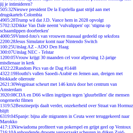
jij je intimideren?
5
05:32
Nieuwe president De la Espriella gaat strijd aan met
drugskartels Colombia
49
05:28
Trump wil dat J.D. Vance hem in 2028 opvolgt
57
02:32
Dikke Van Dale neemt 'vulvalippen' op: 'stigma op
schaamlippen doorbreken'
40
00:59
Vinted-foto's van vrouwen massaal gedeeld op seksfora
22
00:28
Jesus Simulator komt naar Nintendo Switch
1
00:25
Uitslag AZ - ADO Den Haag
3
00:07
Uitslag NEC - Telstar
12
00:05
Vrouw krijgt 30 maanden cel voor afpersing 12-jarige
misdienaar in kerk
43
22:22
Random Pics van de Dag #1448
43
22:19
Houthi's vallen Saoedi-Arabië en Jemen aan, dreigen met
blokkade olieroute
26
21:30
Wegpiraat scheurt met 146 km/u door het centrum van
Amsterdam
39
20:08
CDA en D66 willen ingrijpen tegen 'gluurbrillen' die mensen
ongemerkt filmen
13
19:52
Benzineprijs daalt verder, onzekerheid over Straat van Hormuz
blijft
63
19:04
Spanje: bijna alle migranten in Ceuta weer teruggekeerd naar
Marokko
4
17:13
Niewiadoma profiteert van pokerspel en grijpt geel op Ventoux
7
16:10
Aanhoudende droogte veroorzaakt scheuren in dijken Zuid-