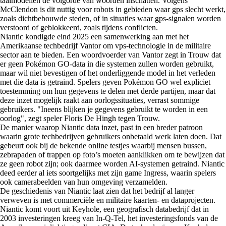
taalmodellen de volgorde van woorden inschatten. Volgens
McClendon is dit nuttig voor robots in gebieden waar gps slecht werkt,
zoals dichtbebouwde steden, of in situaties waar gps-signalen worden
verstoord of geblokkeerd, zoals tijdens conflicten.
Niantic kondigde eind 2025 een samenwerking aan met het
Amerikaanse techbedrijf Vantor om vps-technologie in de militaire
sector aan te bieden. Een woordvoerder van Vantor zegt in Trouw dat
er geen Pokémon GO-data in die systemen zullen worden gebruikt,
maar wil niet bevestigen of het onderliggende model in het verleden
met die data is getraind. Spelers geven Pokémon GO wel expliciet
toestemming om hun gegevens te delen met derde partijen, maar dat
deze inzet mogelijk raakt aan oorlogssituaties, verrast sommige
gebruikers. "Ineens blijken je gegevens gebruikt te worden in een
oorlog", zegt speler Floris De Hingh tegen Trouw.
De manier waarop Niantic data inzet, past in een breder patroon
waarin grote techbedrijven gebruikers onbetaald werk laten doen. Dat
gebeurt ook bij de bekende online testjes waarbij mensen bussen,
zebrapaden of trappen op foto’s moeten aanklikken om te bewijzen dat
ze geen robot zijn; ook daarmee worden AI-systemen getraind. Niantic
deed eerder al iets soortgelijks met zijn game Ingress, waarin spelers
ook camerabeelden van hun omgeving verzamelden.
De geschiedenis van Niantic laat zien dat het bedrijf al langer
verweven is met commerciële en militaire kaarten- en dataprojecten.
Niantic komt voort uit Keyhole, een geografisch databedrijf dat in
2003 investeringen kreeg van In-Q-Tel, het investeringsfonds van de