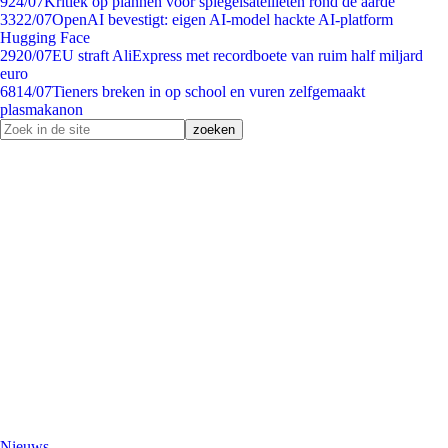
9
24/07
Kritiek op plannen voor spiegelsatellieten rond de aarde
33
22/07
OpenAI bevestigt: eigen AI-model hackte AI-platform
Hugging Face
29
20/07
EU straft AliExpress met recordboete van ruim half miljard
euro
68
14/07
Tieners breken in op school en vuren zelfgemaakt
plasmakanon
Nieuws