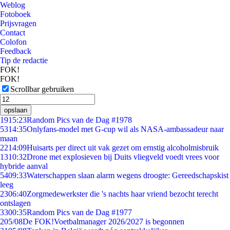
Weblog
Fotoboek
Prijsvragen
Contact
Colofon
Feedback
Tip de redactie
FOK!
FOK!
Scrollbar gebruiken
opslaan
19
15:23
Random Pics van de Dag #1978
53
14:35
Onlyfans-model met G-cup wil als NASA-ambassadeur naar
maan
22
14:09
Huisarts per direct uit vak gezet om ernstig alcoholmisbruik
13
10:32
Drone met explosieven bij Duits vliegveld voedt vrees voor
hybride aanval
54
09:33
Waterschappen slaan alarm wegens droogte: Gereedschapskist
leeg
23
06:40
Zorgmedewerkster die 's nachts haar vriend bezocht terecht
ontslagen
33
00:35
Random Pics van de Dag #1977
2
05/08
De FOK!Voetbalmanager 2026/2027 is begonnen