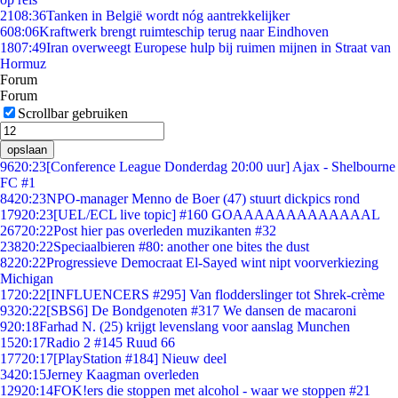
21
08:36
Tanken in België wordt nóg aantrekkelijker
6
08:06
Kraftwerk brengt ruimteschip terug naar Eindhoven
18
07:49
Iran overweegt Europese hulp bij ruimen mijnen in Straat van
Hormuz
Forum
Forum
Scrollbar gebruiken
opslaan
96
20:23
[Conference League Donderdag 20:00 uur] Ajax - Shelbourne
FC #1
84
20:23
NPO-manager Menno de Boer (47) stuurt dickpics rond
179
20:23
[UEL/ECL live topic] #160 GOAAAAAAAAAAAAAL
267
20:22
Post hier pas overleden muzikanten #32
238
20:22
Speciaalbieren #80: another one bites the dust
82
20:22
Progressieve Democraat El-Sayed wint nipt voorverkiezing
Michigan
17
20:22
[INFLUENCERS #295] Van flodderslinger tot Shrek-crème
93
20:22
[SBS6] De Bondgenoten #317 We dansen de macaroni
9
20:18
Farhad N. (25) krijgt levenslang voor aanslag Munchen
15
20:17
Radio 2 #145 Ruud 66
177
20:17
[PlayStation #184] Nieuw deel
34
20:15
Jerney Kaagman overleden
129
20:14
FOK!ers die stoppen met alcohol - waar we stoppen #21