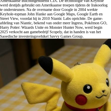
Amerikaanse inlichtingendienst CIA. De technologie van Keyhole
werd destijds gebruikt om Amerikaanse troepen tijdens de Irakoorlog
te ondersteunen. Na de overname door Google in 2004 werkte
Keyhole-topman John Hanke aan Google Maps, Google Earth en
Street View, voordat hij in 2010 Niantic Labs oprichtte. De game-
afdeling van Niantic, bekend van onder meer Ingress, Pokémon GO,
Harry Potter: Wizards Unite en Monster Hunter Now, werd begin
2025 verkocht aan gamebedrijf Scopely, dat in handen is van het
Saoedische investeringsvehikel Savvy Games Group.