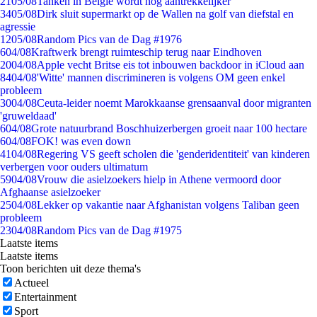
21
05/08
Tanken in België wordt nóg aantrekkelijker
34
05/08
Dirk sluit supermarkt op de Wallen na golf van diefstal en
agressie
12
05/08
Random Pics van de Dag #1976
6
04/08
Kraftwerk brengt ruimteschip terug naar Eindhoven
20
04/08
Apple vecht Britse eis tot inbouwen backdoor in iCloud aan
84
04/08
'Witte' mannen discrimineren is volgens OM geen enkel
probleem
30
04/08
Ceuta-leider noemt Marokkaanse grensaanval door migranten
'gruweldaad'
6
04/08
Grote natuurbrand Boschhuizerbergen groeit naar 100 hectare
6
04/08
FOK! was even down
41
04/08
Regering VS geeft scholen die 'genderidentiteit' van kinderen
verbergen voor ouders ultimatum
59
04/08
Vrouw die asielzoekers hielp in Athene vermoord door
Afghaanse asielzoeker
25
04/08
Lekker op vakantie naar Afghanistan volgens Taliban geen
probleem
23
04/08
Random Pics van de Dag #1975
Laatste items
Laatste items
Toon berichten uit deze thema's
Actueel
Entertainment
Sport