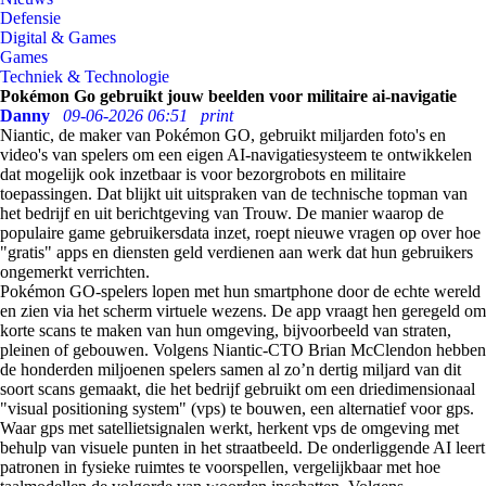
Defensie
Digital & Games
Games
Techniek & Technologie
Pokémon Go gebruikt jouw beelden voor militaire ai-navigatie
Danny
09-06-2026 06:51
print
Niantic, de maker van Pokémon GO, gebruikt miljarden foto's en
video's van spelers om een eigen AI-navigatiesysteem te ontwikkelen
dat mogelijk ook inzetbaar is voor bezorgrobots en militaire
toepassingen. Dat blijkt uit uitspraken van de technische topman van
het bedrijf en uit berichtgeving van Trouw. De manier waarop de
populaire game gebruikersdata inzet, roept nieuwe vragen op over hoe
"gratis" apps en diensten geld verdienen aan werk dat hun gebruikers
ongemerkt verrichten.
Pokémon GO-spelers lopen met hun smartphone door de echte wereld
en zien via het scherm virtuele wezens. De app vraagt hen geregeld om
korte scans te maken van hun omgeving, bijvoorbeeld van straten,
pleinen of gebouwen. Volgens Niantic-CTO Brian McClendon hebben
de honderden miljoenen spelers samen al zo’n dertig miljard van dit
soort scans gemaakt, die het bedrijf gebruikt om een driedimensionaal
"visual positioning system" (vps) te bouwen, een alternatief voor gps.
Waar gps met satellietsignalen werkt, herkent vps de omgeving met
behulp van visuele punten in het straatbeeld. De onderliggende AI leert
patronen in fysieke ruimtes te voorspellen, vergelijkbaar met hoe