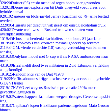
3
20:20
Duitser (93) crasht met quad tegen boom, vier gewonden
13
20:18
Drone met explosieven bij Duits vliegveld voedt vrees voor
hybride aanval
9
20:10
Zangeres en Idols-jurylid Jerney Kaagman op 79-jarige leeftijd
overleden
22
20:05
Huisarts per direct uit vak gezet om ernstig alcoholmisbruik
4
20:02
'Zwarte weduwes' in Rusland trouwen soldaten voor
overlijdensuitkering
15
19:45
Hiroshima herdenkt slachtoffers atoombom, 81 jaar later
38
19:40
Vinted-foto's van vrouwen massaal gedeeld op seksfora
21
19:34
OM: vierde verdachte (18) vast op verdenking van beramen
aanslag
53
19:33
Onlyfans-model met G-cup wil als NASA-ambassadeur naar
maan
43
19:30
Israël meldt dood twee militairen in Zuid-Libanon, vergelding
aangekondigd
19
19:25
Random Pics van de Dag #1978
3
19:22
Netflix-abonnees krijgen exclusieve early access tot uitgebreide
GTA VI trailer
23
19:17
NAVO zet wegens Russische provocatie 250% meer
gevechtsvliegtuigen in
54
19:02
Waterschappen slaan alarm wegens droogte: Gereedschapskist
leeg
10
18:37
Capibara's lopen Braziliaans parlementsgebouw Mato Grosso
binnen