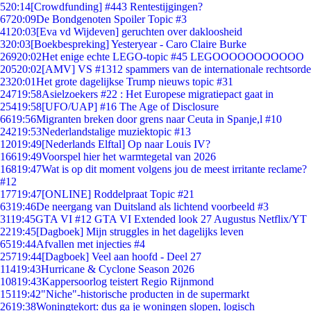
5
20:14
[Crowdfunding] #443 Rentestijgingen?
67
20:09
De Bondgenoten Spoiler Topic #3
41
20:03
[Eva vd Wijdeven] geruchten over dakloosheid
3
20:03
[Boekbespreking] Yesteryear - Caro Claire Burke
269
20:02
Het enige echte LEGO-topic #45 LEGOOOOOOOOOOO
205
20:02
[AMV] VS #1312 spammers van de internationale rechtsorde
23
20:01
Het grote dagelijkse Trump nieuws topic #31
247
19:58
Asielzoekers #22 : Het Europese migratiepact gaat in
254
19:58
[UFO/UAP] #16 The Age of Disclosure
66
19:56
Migranten breken door grens naar Ceuta in Spanje,l #10
242
19:53
Nederlandstalige muziektopic #13
120
19:49
[Nederlands Elftal] Op naar Louis IV?
166
19:49
Voorspel hier het warmtegetal van 2026
168
19:47
Wat is op dit moment volgens jou de meest irritante reclame?
#12
177
19:47
[ONLINE] Roddelpraat Topic #21
63
19:46
De neergang van Duitsland als lichtend voorbeeld #3
31
19:45
GTA VI #12 GTA VI Extended look 27 Augustus Netflix/YT
22
19:45
[Dagboek] Mijn struggles in het dagelijks leven
65
19:44
Afvallen met injecties #4
257
19:44
[Dagboek] Veel aan hoofd - Deel 27
114
19:43
Hurricane & Cyclone Season 2026
108
19:43
Kappersoorlog teistert Regio Rijnmond
151
19:42
"Niche"-historische producten in de supermarkt
26
19:38
Woningtekort: dus ga je woningen slopen, logisch