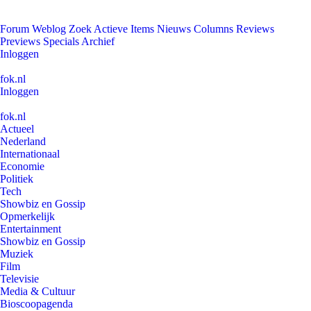
Forum
Weblog
Zoek
Actieve Items
Nieuws
Columns
Reviews
Previews
Specials
Archief
Inloggen
fok.nl
Inloggen
fok.nl
Actueel
Nederland
Internationaal
Economie
Politiek
Tech
Showbiz en Gossip
Opmerkelijk
Entertainment
Showbiz en Gossip
Muziek
Film
Televisie
Media & Cultuur
Bioscoopagenda