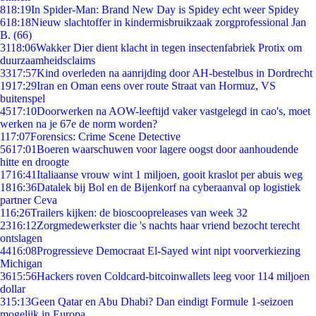
8
18:19
In Spider-Man: Brand New Day is Spidey echt weer Spidey
6
18:18
Nieuw slachtoffer in kindermisbruikzaak zorgprofessional Jan
B. (66)
31
18:06
Wakker Dier dient klacht in tegen insectenfabriek Protix om
duurzaamheidsclaims
33
17:57
Kind overleden na aanrijding door AH-bestelbus in Dordrecht
19
17:29
Iran en Oman eens over route Straat van Hormuz, VS
buitenspel
45
17:10
Doorwerken na AOW-leeftijd vaker vastgelegd in cao's, moet
werken na je 67e de norm worden?
1
17:07
Forensics: Crime Scene Detective
56
17:01
Boeren waarschuwen voor lagere oogst door aanhoudende
hitte en droogte
17
16:41
Italiaanse vrouw wint 1 miljoen, gooit kraslot per abuis weg
18
16:36
Datalek bij Bol en de Bijenkorf na cyberaanval op logistiek
partner Ceva
1
16:26
Trailers kijken: de bioscoopreleases van week 32
23
16:12
Zorgmedewerkster die 's nachts haar vriend bezocht terecht
ontslagen
44
16:08
Progressieve Democraat El-Sayed wint nipt voorverkiezing
Michigan
36
15:56
Hackers roven Coldcard-bitcoinwallets leeg voor 114 miljoen
dollar
3
15:13
Geen Qatar en Abu Dhabi? Dan eindigt Formule 1-seizoen
mogelijk in Europa