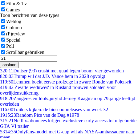
Film & Tv
Games
Toon berichten van deze types
Weblog
Column
(P)review
Special
Poll
Scrollbar gebruiken
opslaan
3
20:11
Duitser (93) crasht met quad tegen boom, vier gewonden
8
20:03
Trump wil dat J.D. Vance hem in 2028 opvolgt
1
19:50
Lemmen boekt eerste profzege in zware Ronde van Polen-rit
4
19:42
'Zwarte weduwes' in Rusland trouwen soldaten voor
overlijdensuitkering
9
18:20
Zangeres en Idols-jurylid Jerney Kaagman op 79-jarige leeftijd
overleden
1
16:00
Trailers kijken: de bioscoopreleases van week 32
19
15:23
Random Pics van de Dag #1978
3
15:21
Netflix-abonnees krijgen exclusieve early access tot uitgebreide
GTA VI trailer
53
14:35
Onlyfans-model met G-cup wil als NASA-ambassadeur naar
maan