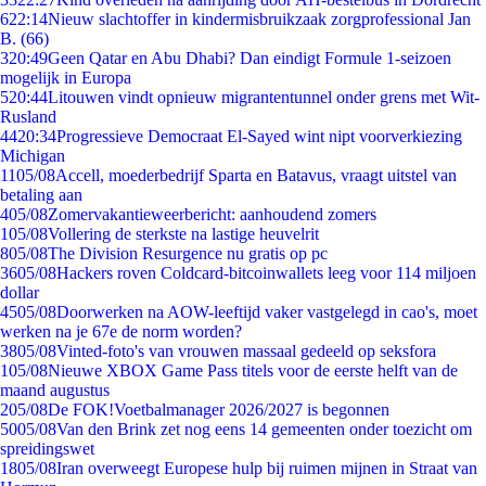
6
22:14
Nieuw slachtoffer in kindermisbruikzaak zorgprofessional Jan
B. (66)
3
20:49
Geen Qatar en Abu Dhabi? Dan eindigt Formule 1-seizoen
mogelijk in Europa
5
20:44
Litouwen vindt opnieuw migrantentunnel onder grens met Wit-
Rusland
44
20:34
Progressieve Democraat El-Sayed wint nipt voorverkiezing
Michigan
11
05/08
Accell, moederbedrijf Sparta en Batavus, vraagt uitstel van
betaling aan
4
05/08
Zomervakantieweerbericht: aanhoudend zomers
1
05/08
Vollering de sterkste na lastige heuvelrit
8
05/08
The Division Resurgence nu gratis op pc
36
05/08
Hackers roven Coldcard-bitcoinwallets leeg voor 114 miljoen
dollar
45
05/08
Doorwerken na AOW-leeftijd vaker vastgelegd in cao's, moet
werken na je 67e de norm worden?
38
05/08
Vinted-foto's van vrouwen massaal gedeeld op seksfora
1
05/08
Nieuwe XBOX Game Pass titels voor de eerste helft van de
maand augustus
2
05/08
De FOK!Voetbalmanager 2026/2027 is begonnen
50
05/08
Van den Brink zet nog eens 14 gemeenten onder toezicht om
spreidingswet
18
05/08
Iran overweegt Europese hulp bij ruimen mijnen in Straat van