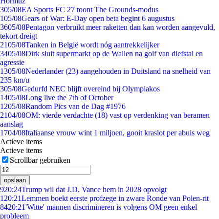
Hormuz
3
05/08
EA Sports FC 27 toont The Grounds-modus
1
05/08
Gears of War: E-Day open beta begint 6 augustus
36
05/08
Pentagon verbruikt meer raketten dan kan worden aangevuld,
tekort dreigt
21
05/08
Tanken in België wordt nóg aantrekkelijker
34
05/08
Dirk sluit supermarkt op de Wallen na golf van diefstal en
agressie
13
05/08
Nederlander (23) aangehouden in Duitsland na snelheid van
235 km/u
3
05/08
Gedurfd NEC blijft overeind bij Olympiakos
14
05/08
Long live the 7th of October
12
05/08
Random Pics van de Dag #1976
21
04/08
OM: vierde verdachte (18) vast op verdenking van beramen
aanslag
17
04/08
Italiaanse vrouw wint 1 miljoen, gooit kraslot per abuis weg
Actieve items
Actieve items
Scrollbar gebruiken
opslaan
9
20:24
Trump wil dat J.D. Vance hem in 2028 opvolgt
1
20:21
Lemmen boekt eerste profzege in zware Ronde van Polen-rit
84
20:21
'Witte' mannen discrimineren is volgens OM geen enkel
probleem