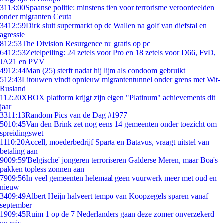
31
13:00
Spaanse politie: minstens tien voor terrorisme veroordeelden
onder migranten Ceuta
34
12:59
Dirk sluit supermarkt op de Wallen na golf van diefstal en
agressie
8
12:53
The Division Resurgence nu gratis op pc
64
12:53
Zetelpeiling: 24 zetels voor Pro en 18 zetels voor D66, FvD,
JA21 en PVV
49
12:44
Man (25) sterft nadat hij lijm als condoom gebruikt
5
12:43
Litouwen vindt opnieuw migrantentunnel onder grens met Wit-
Rusland
1
12:20
XBOX platform krijgt zijn eigen "Platinum" achievements dit
jaar
33
11:13
Random Pics van de Dag #1977
50
10:45
Van den Brink zet nog eens 14 gemeenten onder toezicht om
spreidingswet
11
10:20
Accell, moederbedrijf Sparta en Batavus, vraagt uitstel van
betaling aan
90
09:59
'Belgische' jongeren terroriseren Galderse Meren, maar Boa's
pakken topless zonnen aan
79
09:56
In veel gemeenten helemaal geen vuurwerk meer met oud en
nieuw
34
09:49
Albert Heijn halveert tempo van Koopzegels sparen vanaf
september
19
09:45
Ruim 1 op de 7 Nederlanders gaan deze zomer onverzekerd
op reis