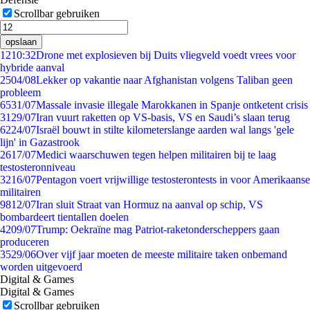
Scrollbar gebruiken
opslaan
12
10:32
Drone met explosieven bij Duits vliegveld voedt vrees voor
hybride aanval
25
04/08
Lekker op vakantie naar Afghanistan volgens Taliban geen
probleem
65
31/07
Massale invasie illegale Marokkanen in Spanje ontketent crisis
31
29/07
Iran vuurt raketten op VS-basis, VS en Saudi’s slaan terug
62
24/07
Israël bouwt in stilte kilometerslange aarden wal langs 'gele
lijn' in Gazastrook
26
17/07
Medici waarschuwen tegen helpen militairen bij te laag
testosteronniveau
32
16/07
Pentagon voert vrijwillige testosterontests in voor Amerikaanse
militairen
98
12/07
Iran sluit Straat van Hormuz na aanval op schip, VS
bombardeert tientallen doelen
42
09/07
Trump: Oekraïne mag Patriot-raketonderscheppers gaan
produceren
35
29/06
Over vijf jaar moeten de meeste militaire taken onbemand
worden uitgevoerd
Digital & Games
Digital & Games
Scrollbar gebruiken