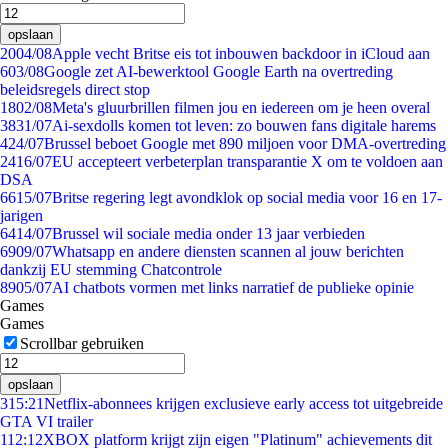
opslaan
20
04/08
Apple vecht Britse eis tot inbouwen backdoor in iCloud aan
6
03/08
Google zet AI-bewerktool Google Earth na overtreding
beleidsregels direct stop
18
02/08
Meta's gluurbrillen filmen jou en iedereen om je heen overal
38
31/07
Ai-sexdolls komen tot leven: zo bouwen fans digitale harems
4
24/07
Brussel beboet Google met 890 miljoen voor DMA-overtreding
24
16/07
EU accepteert verbeterplan transparantie X om te voldoen aan
DSA
66
15/07
Britse regering legt avondklok op social media voor 16 en 17-
jarigen
64
14/07
Brussel wil sociale media onder 13 jaar verbieden
69
09/07
Whatsapp en andere diensten scannen al jouw berichten
dankzij EU stemming Chatcontrole
89
05/07
AI chatbots vormen met links narratief de publieke opinie
Games
Games
Scrollbar gebruiken
opslaan
3
15:21
Netflix-abonnees krijgen exclusieve early access tot uitgebreide
GTA VI trailer
1
12:12
XBOX platform krijgt zijn eigen "Platinum" achievements dit