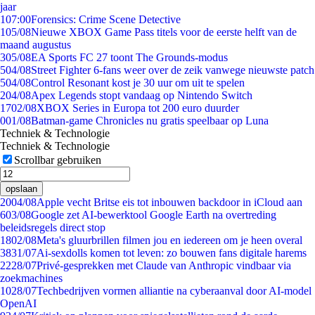
jaar
1
07:00
Forensics: Crime Scene Detective
1
05/08
Nieuwe XBOX Game Pass titels voor de eerste helft van de
maand augustus
3
05/08
EA Sports FC 27 toont The Grounds-modus
5
04/08
Street Fighter 6-fans weer over de zeik vanwege nieuwste patch
5
04/08
Control Resonant kost je 30 uur om uit te spelen
2
04/08
Apex Legends stopt vandaag op Nintendo Switch
17
02/08
XBOX Series in Europa tot 200 euro duurder
0
01/08
Batman-game Chronicles nu gratis speelbaar op Luna
Techniek & Technologie
Techniek & Technologie
Scrollbar gebruiken
opslaan
20
04/08
Apple vecht Britse eis tot inbouwen backdoor in iCloud aan
6
03/08
Google zet AI-bewerktool Google Earth na overtreding
beleidsregels direct stop
18
02/08
Meta's gluurbrillen filmen jou en iedereen om je heen overal
38
31/07
Ai-sexdolls komen tot leven: zo bouwen fans digitale harems
22
28/07
Privé-gesprekken met Claude van Anthropic vindbaar via
zoekmachines
10
28/07
Techbedrijven vormen alliantie na cyberaanval door AI-model
OpenAI