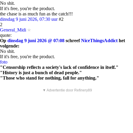
No shit.
If it's free, you're the product.
the chase is as much fun as the catch!!!
dinsdag 9 juni 2026, 07:30 uur
#2
2
General_Midi
quote:
Op
dinsdag 9 juni 2026 @ 07:08
schreef
NiceThingsAddict
het
volgende:
No shit.
If it's free, you're the product.
foto
"Censorship reflects a society's lack of confidence in itself."
"History is just a bunch of dead people."
"Those who stand for nothing, fall for anything."
▼ Advertentie door Refinery89