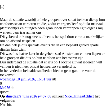
[..]
Maar de situatie waarbij er hele groepen over straat trekken die op hun
telefoons staan te roeren en die, zodra er ergens 'iets' opduikt massaal
plantsoentjes en duingebieden gaan lopen vertrappen ligt volgens mij
wel een paar jaar achter ons.
Dit gebeurd ook nog steeds alleen is het spel door corona makkelijker
om op afstand te spelen.
En dan heb je dus speciale events die in een bepaald gebied aparte
dingen laten zien.
Dit was dus laatste keer in de gehele stad Amsterdam en toen liepen er
hele groepen die dus op hun telefoon aan het roeren zijn.
Dus inderdaad de situatie dat er iets op 1 locatie zit wat iedereen wilt
vangen is niet meer omdat het spel zo veranderd is.
In het verleden behaalde snelheden bieden geen garantie voor de
toekomst!
woensdag 10 juni 2026, 16:31 uur
#8
0
Mr256
quote:
Op
dinsdag 9 juni 2026 @ 07:08
schreef
NiceThingsAddict
het
volgende:
No shit.