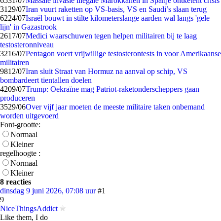
65
31/07
Massale invasie illegale Marokkanen in Spanje ontketent crisis
31
29/07
Iran vuurt raketten op VS-basis, VS en Saudi’s slaan terug
62
24/07
Israël bouwt in stilte kilometerslange aarden wal langs 'gele
lijn' in Gazastrook
26
17/07
Medici waarschuwen tegen helpen militairen bij te laag
testosteronniveau
32
16/07
Pentagon voert vrijwillige testosterontests in voor Amerikaanse
militairen
98
12/07
Iran sluit Straat van Hormuz na aanval op schip, VS
bombardeert tientallen doelen
42
09/07
Trump: Oekraïne mag Patriot-raketonderscheppers gaan
produceren
35
29/06
Over vijf jaar moeten de meeste militaire taken onbemand
worden uitgevoerd
Font-grootte:
Normaal
Kleiner
regelhoogte :
Normaal
Kleiner
8 reacties
dinsdag 9 juni 2026, 07:08 uur
#1
9
NiceThingsAddict
Like them, I do