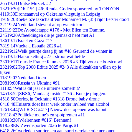
265
19:31
Duitse Muziek #2
132
19:30
[DRT SC] #6: RendacGoden sponsored by TONZON
41
19:30
Droneaanval op Oekrains vliegtuig in Leipzig
19
19:26
Roekeloze taxichauffeur Mohamed M. (35) rijdt fietster dood
221
19:24
Nederland stevent af op watertekort
221
19:22
De Avondetappe #176 - Met Ellen ten Damme.
245
19:20
Afbeeldingen die je gemaakt hebt met AI
186
19:17
Israel en Gaza #17
78
19:14
Vuelta a España 2026 #1
222
19:12
Welk geurtje draag jij nu #48 Geurend de winter in
165
19:12
Haiku ketting #27 - strooi wat liefde
230
19:11
Tour de France femmes 2026 #3 Tijd voor de borstcrawl
232
19:02
Top 2000 Editie 2025 #243 Alle dikzakken willen op je
lijken
118
19:02
Nederland toen
208
19:00
Russia vs Ukraine #91
11
18:54
Wat is dit jaar de ultieme zomerhit?
145
18:52
[SBS6] Vandaag Inside #136 - Boekje pluggen.
45
18:50
Oorlog in Oekraïne #1318 Drone baby drone
64
18:48
Huisarts doet haar werk onder invloed van alcohol
126
18:44
[WLR SC #417] Nieuw deel openen was kaputt
191
18:43
Politieke meme's en spotprenten #11
108
18:30
[Wielrennen #616] Brennan!
9
18:28
EK Zwemsporten 2026 te Parijs #1
64
18:26
Overleden sporters en aan sport gerelateerde personen