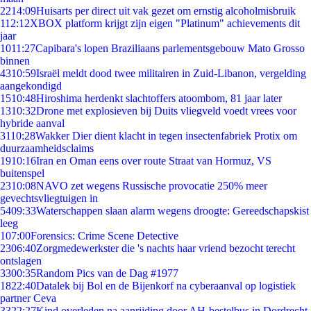
22
14:09
Huisarts per direct uit vak gezet om ernstig alcoholmisbruik
1
12:12
XBOX platform krijgt zijn eigen "Platinum" achievements dit
jaar
10
11:27
Capibara's lopen Braziliaans parlementsgebouw Mato Grosso
binnen
43
10:59
Israël meldt dood twee militairen in Zuid-Libanon, vergelding
aangekondigd
15
10:48
Hiroshima herdenkt slachtoffers atoombom, 81 jaar later
13
10:32
Drone met explosieven bij Duits vliegveld voedt vrees voor
hybride aanval
31
10:28
Wakker Dier dient klacht in tegen insectenfabriek Protix om
duurzaamheidsclaims
19
10:16
Iran en Oman eens over route Straat van Hormuz, VS
buitenspel
23
10:08
NAVO zet wegens Russische provocatie 250% meer
gevechtsvliegtuigen in
54
09:33
Waterschappen slaan alarm wegens droogte: Gereedschapskist
leeg
1
07:00
Forensics: Crime Scene Detective
23
06:40
Zorgmedewerkster die 's nachts haar vriend bezocht terecht
ontslagen
33
00:35
Random Pics van de Dag #1977
18
22:40
Datalek bij Bol en de Bijenkorf na cyberaanval op logistiek
partner Ceva
33
22:27
Kind overleden na aanrijding door AH-bestelbus in Dordrecht