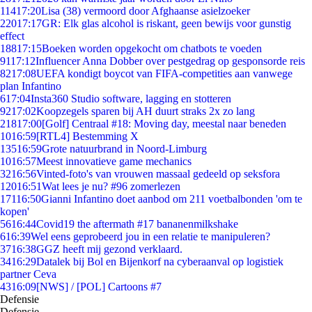
114
17:20
Lisa (38) vermoord door Afghaanse asielzoeker
220
17:17
GR: Elk glas alcohol is riskant, geen bewijs voor gunstig
effect
188
17:15
Boeken worden opgekocht om chatbots te voeden
91
17:12
Influencer Anna Dobber over pestgedrag op gesponsorde reis
82
17:08
UEFA kondigt boycot van FIFA-competities aan vanwege
plan Infantino
6
17:04
Insta360 Studio software, lagging en stotteren
92
17:02
Koopzegels sparen bij AH duurt straks 2x zo lang
218
17:00
[Golf] Centraal #18: Moving day, meestal naar beneden
10
16:59
[RTL4] Bestemming X
135
16:59
Grote natuurbrand in Noord-Limburg
10
16:57
Meest innovatieve game mechanics
32
16:56
Vinted-foto's van vrouwen massaal gedeeld op seksfora
120
16:51
Wat lees je nu? #96 zomerlezen
171
16:50
Gianni Infantino doet aanbod om 211 voetbalbonden 'om te
kopen'
56
16:44
Covid19 the aftermath #17 bananenmilkshake
6
16:39
Wel eens geprobeerd jou in een relatie te manipuleren?
37
16:38
GGZ heeft mij gezond verklaard.
34
16:29
Datalek bij Bol en Bijenkorf na cyberaanval op logistiek
partner Ceva
43
16:09
[NWS] / [POL] Cartoons #7
Defensie
Defensie