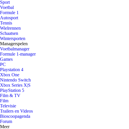
Sport
Voetbal
Formule 1
Autosport
Tennis
Wielrennen
Schaatsen
Wintersporten
Managerspelen
Voetbalmanager
Formule 1-manager
Games
PC
Playstation 4
Xbox One
Nintendo Switch
Xbox Series X|S
PlayStation 5
Film & TV
Film
Televisie
Trailers en Videos
Bioscoopagenda
Forum
Meer