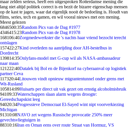
maar zelden serieus, heeft een uitgesproken Rotterdamse mening die
lang niet altijd politiek correct is en bezit de bizarre eigenschap mensen
op de kast te jagen, waar dat eigenlijk nooit de bedoeling is. Houdt van
films, series, tech en gamen, en wil vooral nieuws met een mening.
Meest gelezen
68465
00:35
Random Pics van de Dag #1977
43464
15:23
Random Pics van de Dag #1978
1681
06:40
Zorgmedewerkster die 's nachts haar vriend bezocht terecht
ontslagen
1574
22:27
Kind overleden na aanrijding door AH-bestelbus in
Dordrecht
1398
14:35
Onlyfans-model met G-cup wil als NASA-ambassadeur
naar maan
1212
22:40
Datalek bij Bol en de Bijenkorf na cyberaanval op logistiek
partner Ceva
1173
20:44
Litouwen vindt opnieuw migrantentunnel onder grens met
Wit-Rusland
1058
14:09
Huisarts per direct uit vak gezet om ernstig alcoholmisbruik
941
09:33
Waterschappen slaan alarm wegens droogte:
Gereedschapskist leeg
940
20:34
Progressieve Democraat El-Sayed wint nipt voorverkiezing
Michigan
913
10:08
NAVO zet wegens Russische provocatie 250% meer
gevechtsvliegtuigen in
883
10:16
Iran en Oman eens over route Straat van Hormuz, VS