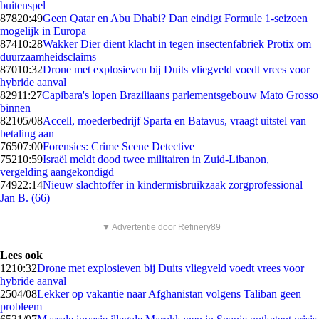
buitenspel
878
20:49
Geen Qatar en Abu Dhabi? Dan eindigt Formule 1-seizoen
mogelijk in Europa
874
10:28
Wakker Dier dient klacht in tegen insectenfabriek Protix om
duurzaamheidsclaims
870
10:32
Drone met explosieven bij Duits vliegveld voedt vrees voor
hybride aanval
829
11:27
Capibara's lopen Braziliaans parlementsgebouw Mato Grosso
binnen
821
05/08
Accell, moederbedrijf Sparta en Batavus, vraagt uitstel van
betaling aan
765
07:00
Forensics: Crime Scene Detective
752
10:59
Israël meldt dood twee militairen in Zuid-Libanon,
vergelding aangekondigd
749
22:14
Nieuw slachtoffer in kindermisbruikzaak zorgprofessional
Jan B. (66)
▼ Advertentie door Refinery89
Lees ook
12
10:32
Drone met explosieven bij Duits vliegveld voedt vrees voor
hybride aanval
25
04/08
Lekker op vakantie naar Afghanistan volgens Taliban geen
probleem