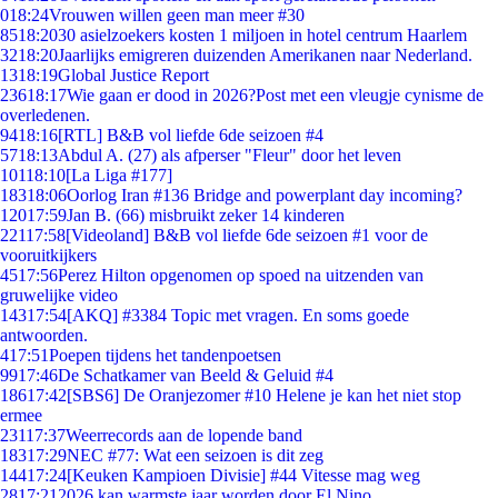
0
18:24
Vrouwen willen geen man meer #30
85
18:20
30 asielzoekers kosten 1 miljoen in hotel centrum Haarlem
32
18:20
Jaarlijks emigreren duizenden Amerikanen naar Nederland.
13
18:19
Global Justice Report
236
18:17
Wie gaan er dood in 2026?Post met een vleugje cynisme de
overledenen.
94
18:16
[RTL] B&B vol liefde 6de seizoen #4
57
18:13
Abdul A. (27) als afperser "Fleur" door het leven
101
18:10
[La Liga #177]
183
18:06
Oorlog Iran #136 Bridge and powerplant day incoming?
120
17:59
Jan B. (66) misbruikt zeker 14 kinderen
221
17:58
[Videoland] B&B vol liefde 6de seizoen #1 voor de
vooruitkijkers
45
17:56
Perez Hilton opgenomen op spoed na uitzenden van
gruwelijke video
143
17:54
[AKQ] #3384 Topic met vragen. En soms goede
antwoorden.
4
17:51
Poepen tijdens het tandenpoetsen
99
17:46
De Schatkamer van Beeld & Geluid #4
186
17:42
[SBS6] De Oranjezomer #10 Helene je kan het niet stop
ermee
231
17:37
Weerrecords aan de lopende band
183
17:29
NEC #77: Wat een seizoen is dit zeg
144
17:24
[Keuken Kampioen Divisie] #44 Vitesse mag weg
28
17:21
2026 kan warmste jaar worden door El Nino