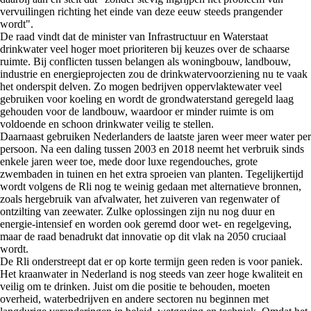
vervuilingen richting het einde van deze eeuw steeds prangender
wordt".
De raad vindt dat de minister van Infrastructuur en Waterstaat
drinkwater veel hoger moet prioriteren bij keuzes over de schaarse
ruimte. Bij conflicten tussen belangen als woningbouw, landbouw,
industrie en energieprojecten zou de drinkwatervoorziening nu te vaak
het onderspit delven. Zo mogen bedrijven oppervlaktewater veel
gebruiken voor koeling en wordt de grondwaterstand geregeld laag
gehouden voor de landbouw, waardoor er minder ruimte is om
voldoende en schoon drinkwater veilig te stellen.
Daarnaast gebruiken Nederlanders de laatste jaren weer meer water per
persoon. Na een daling tussen 2003 en 2018 neemt het verbruik sinds
enkele jaren weer toe, mede door luxe regendouches, grote
zwembaden in tuinen en het extra sproeien van planten. Tegelijkertijd
wordt volgens de Rli nog te weinig gedaan met alternatieve bronnen,
zoals hergebruik van afvalwater, het zuiveren van regenwater of
ontzilting van zeewater. Zulke oplossingen zijn nu nog duur en
energie-intensief en worden ook geremd door wet- en regelgeving,
maar de raad benadrukt dat innovatie op dit vlak na 2050 cruciaal
wordt.
De Rli onderstreept dat er op korte termijn geen reden is voor paniek.
Het kraanwater in Nederland is nog steeds van zeer hoge kwaliteit en
veilig om te drinken. Juist om die positie te behouden, moeten
overheid, waterbedrijven en andere sectoren nu beginnen met