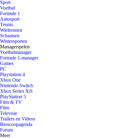
Sport
Voetbal
Formule 1
Autosport
Tennis
Wielrennen
Schaatsen
Wintersporten
Managerspelen
Voetbalmanager
Formule 1-manager
Games
PC
Playstation 4
Xbox One
Nintendo Switch
Xbox Series X|S
PlayStation 5
Film & TV
Film
Televisie
Trailers en Videos
Bioscoopagenda
Forum
Meer