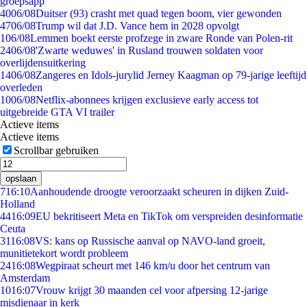
groepsapp
40
06/08
Duitser (93) crasht met quad tegen boom, vier gewonden
47
06/08
Trump wil dat J.D. Vance hem in 2028 opvolgt
1
06/08
Lemmen boekt eerste profzege in zware Ronde van Polen-rit
24
06/08
'Zwarte weduwes' in Rusland trouwen soldaten voor
overlijdensuitkering
14
06/08
Zangeres en Idols-jurylid Jerney Kaagman op 79-jarige leeftijd
overleden
10
06/08
Netflix-abonnees krijgen exclusieve early access tot
uitgebreide GTA VI trailer
Actieve items
Actieve items
Scrollbar gebruiken
opslaan
7
16:10
Aanhoudende droogte veroorzaakt scheuren in dijken Zuid-
Holland
44
16:09
EU bekritiseert Meta en TikTok om verspreiden desinformatie
Ceuta
31
16:08
VS: kans op Russische aanval op NAVO-land groeit,
munitietekort wordt probleem
24
16:08
Wegpiraat scheurt met 146 km/u door het centrum van
Amsterdam
10
16:07
Vrouw krijgt 30 maanden cel voor afpersing 12-jarige
misdienaar in kerk