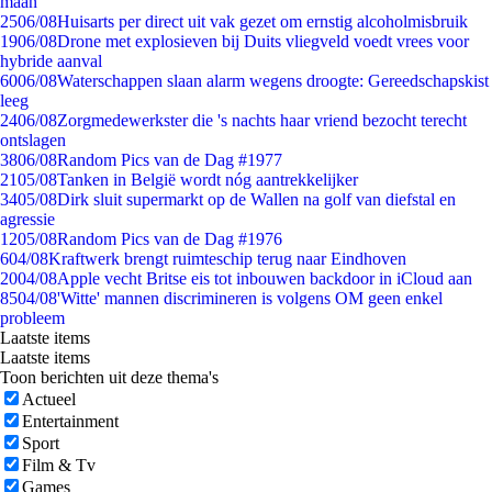
maan
25
06/08
Huisarts per direct uit vak gezet om ernstig alcoholmisbruik
19
06/08
Drone met explosieven bij Duits vliegveld voedt vrees voor
hybride aanval
60
06/08
Waterschappen slaan alarm wegens droogte: Gereedschapskist
leeg
24
06/08
Zorgmedewerkster die 's nachts haar vriend bezocht terecht
ontslagen
38
06/08
Random Pics van de Dag #1977
21
05/08
Tanken in België wordt nóg aantrekkelijker
34
05/08
Dirk sluit supermarkt op de Wallen na golf van diefstal en
agressie
12
05/08
Random Pics van de Dag #1976
6
04/08
Kraftwerk brengt ruimteschip terug naar Eindhoven
20
04/08
Apple vecht Britse eis tot inbouwen backdoor in iCloud aan
85
04/08
'Witte' mannen discrimineren is volgens OM geen enkel
probleem
Laatste items
Laatste items
Toon berichten uit deze thema's
Actueel
Entertainment
Sport
Film & Tv
Games