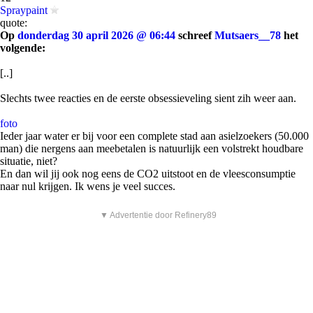
Spraypaint
quote:
Op
donderdag 30 april 2026 @ 06:44
schreef
Mutsaers__78
het
volgende:
[..]
Slechts twee reacties en de eerste obsessieveling sient zih weer aan.
foto
Ieder jaar water er bij voor een complete stad aan asielzoekers (50.000
man) die nergens aan meebetalen is natuurlijk een volstrekt houdbare
situatie, niet?
En dan wil jij ook nog eens de CO2 uitstoot en de vleesconsumptie
naar nul krijgen. Ik wens je veel succes.
▼ Advertentie door Refinery89