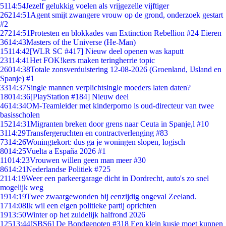
51
14:54
Jezelf gelukkig voelen als vrijgezelle vijftiger
262
14:51
Agent smijt zwangere vrouw op de grond, onderzoek gestart
#2
272
14:51
Protesten en blokkades van Extinction Rebellion #24 Eieren
36
14:43
Masters of the Universe (He-Man)
151
14:42
[WLR SC #417] Nieuw deel openen was kaputt
231
14:41
Het FOK!kers maken teringherrie topic
260
14:38
Totale zonsverduistering 12-08-2026 (Groenland, IJsland en
Spanje) #1
33
14:37
Single mannen verplichtsingle moeders laten daten?
180
14:36
[PlayStation #184] Nieuw deel
46
14:34
OM-Teamleider met kinderporno is oud-directeur van twee
basisscholen
152
14:31
Migranten breken door grens naar Ceuta in Spanje,l #10
31
14:29
Transfergeruchten en contractverlenging #83
73
14:26
Woningtekort: dus ga je woningen slopen, logisch
80
14:25
Vuelta a España 2026 #1
110
14:23
Vrouwen willen geen man meer #30
86
14:21
Nederlandse Politiek #725
21
14:19
Weer een parkeergarage dicht in Dordrecht, auto's zo snel
mogelijk weg
19
14:19
Twee zwaargewonden bij eenzijdig ongeval Zeeland.
17
14:08
Ik wil een eigen politieke partij oprichten
19
13:50
Winter op het zuidelijk halfrond 2026
125
13:44
[SBS6] De Bondgenoten #318 Een klein kusje moet kunnen