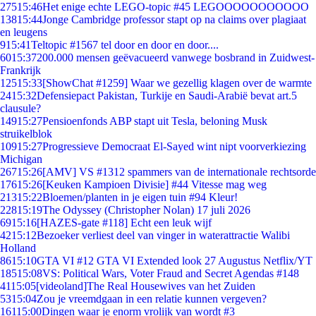
275
15:46
Het enige echte LEGO-topic #45 LEGOOOOOOOOOOO
138
15:44
Jonge Cambridge professor stapt op na claims over plagiaat
en leugens
9
15:41
Teltopic #1567 tel door en door en door....
60
15:37
200.000 mensen geëvacueerd vanwege bosbrand in Zuidwest-
Frankrijk
125
15:33
[ShowChat #1259] Waar we gezellig klagen over de warmte
24
15:32
Defensiepact Pakistan, Turkije en Saudi-Arabië bevat art.5
clausule?
149
15:27
Pensioenfonds ABP stapt uit Tesla, beloning Musk
struikelblok
109
15:27
Progressieve Democraat El-Sayed wint nipt voorverkiezing
Michigan
267
15:26
[AMV] VS #1312 spammers van de internationale rechtsorde
176
15:26
[Keuken Kampioen Divisie] #44 Vitesse mag weg
213
15:22
Bloemen/planten in je eigen tuin #94 Kleur!
228
15:19
The Odyssey (Christopher Nolan) 17 juli 2026
69
15:16
[HAZES-gate #118] Echt een leuk wijf
42
15:12
Bezoeker verliest deel van vinger in waterattractie Walibi
Holland
86
15:10
GTA VI #12 GTA VI Extended look 27 Augustus Netflix/YT
185
15:08
VS: Political Wars, Voter Fraud and Secret Agendas #148
41
15:05
[videoland]The Real Housewives van het Zuiden
53
15:04
Zou je vreemdgaan in een relatie kunnen vergeven?
161
15:00
Dingen waar je enorm vrolijk van wordt #3