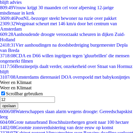
blijft advies
8
09:49
Vrouw krijgt 30 maanden cel voor afpersing 12-jarige
misdienaar in kerk
36
09:46
PostNL-bezorger steekt bewoner na ruzie over pakket
23
09:32
Wegpiraat scheurt met 146 km/u door het centrum van
Amsterdam
6
09:28
Aanhoudende droogte veroorzaakt scheuren in dijken Zuid-
Holland
24
18:31
Vier aanhoudingen na doodsbedreiging burgemeester Depla
van Breda
37
18:08
CDA en D66 willen ingrijpen tegen 'gluurbrillen' die mensen
ongemerkt filmen
11
17:56
Benzineprijs daalt verder, onzekerheid over Straat van Hormuz
blijft
31
07/08
Amsterdams dierenasiel DOA overspoeld met babykonijntjes
Weer en Klimaat
Weer en Klimaat
Scrollbar gebruiken
opslaan
60
06/08
Waterschappen slaan alarm wegens droogte: Gereedschapskist
leeg
6
04/08
Grote natuurbrand Boschhuizerbergen groeit naar 100 hectare
14
02/08
Grootste zonsverduistering van deze eeuw op komst
23
28/07
Kabinet negeert klimaatrechter over Bonaire: deadline verloopt