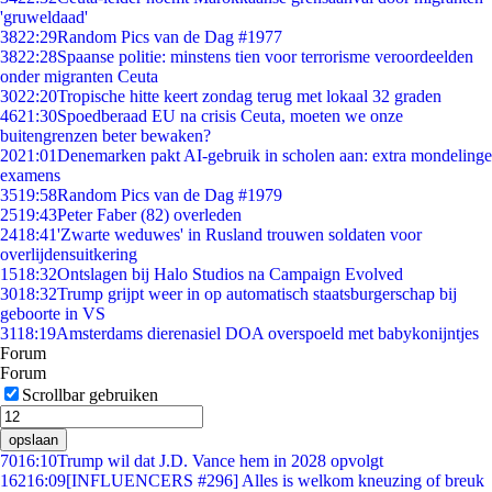
'gruweldaad'
38
22:29
Random Pics van de Dag #1977
38
22:28
Spaanse politie: minstens tien voor terrorisme veroordeelden
onder migranten Ceuta
30
22:20
Tropische hitte keert zondag terug met lokaal 32 graden
46
21:30
Spoedberaad EU na crisis Ceuta, moeten we onze
buitengrenzen beter bewaken?
20
21:01
Denemarken pakt AI-gebruik in scholen aan: extra mondelinge
examens
35
19:58
Random Pics van de Dag #1979
25
19:43
Peter Faber (82) overleden
24
18:41
'Zwarte weduwes' in Rusland trouwen soldaten voor
overlijdensuitkering
15
18:32
Ontslagen bij Halo Studios na Campaign Evolved
30
18:32
Trump grijpt weer in op automatisch staatsburgerschap bij
geboorte in VS
31
18:19
Amsterdams dierenasiel DOA overspoeld met babykonijntjes
Forum
Forum
Scrollbar gebruiken
opslaan
70
16:10
Trump wil dat J.D. Vance hem in 2028 opvolgt
162
16:09
[INFLUENCERS #296] Alles is welkom kneuzing of breuk