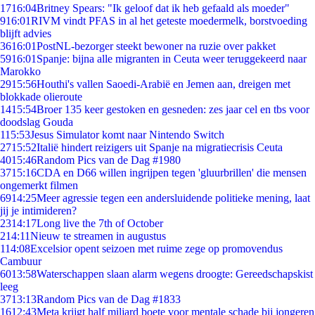
17
16:04
Britney Spears: "Ik geloof dat ik heb gefaald als moeder"
9
16:01
RIVM vindt PFAS in al het geteste moedermelk, borstvoeding
blijft advies
36
16:01
PostNL-bezorger steekt bewoner na ruzie over pakket
59
16:01
Spanje: bijna alle migranten in Ceuta weer teruggekeerd naar
Marokko
29
15:56
Houthi's vallen Saoedi-Arabië en Jemen aan, dreigen met
blokkade olieroute
14
15:54
Broer 135 keer gestoken en gesneden: zes jaar cel en tbs voor
doodslag Gouda
1
15:53
Jesus Simulator komt naar Nintendo Switch
27
15:52
Italië hindert reizigers uit Spanje na migratiecrisis Ceuta
40
15:46
Random Pics van de Dag #1980
37
15:16
CDA en D66 willen ingrijpen tegen 'gluurbrillen' die mensen
ongemerkt filmen
69
14:25
Meer agressie tegen een andersluidende politieke mening, laat
jij je intimideren?
23
14:17
Long live the 7th of October
2
14:11
Nieuw te streamen in augustus
1
14:08
Excelsior opent seizoen met ruime zege op promovendus
Cambuur
60
13:58
Waterschappen slaan alarm wegens droogte: Gereedschapskist
leeg
37
13:13
Random Pics van de Dag #1833
16
12:43
Meta krijgt half miljard boete voor mentale schade bij jongeren