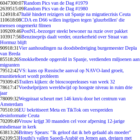
60473
00:07
Random Pics van de Dag #1979
26395
15:09
Random Pics van de Dag #1980
1249
18:47
Italië hindert reizigers uit Spanje na migratiecrisis Ceuta
1106
18:08
CDA en D66 willen ingrijpen tegen 'gluurbrillen' die
mensen ongemerkt filmen
1092
09:46
PostNL-bezorger steekt bewoner na ruzie over pakket
1039
17:56
Benzineprijs daalt verder, onzekerheid over Straat van
Hormuz blijft
909
18:31
Vier aanhoudingen na doodsbedreiging burgemeester Depla
van Breda
855
18:26
Smokkelbende opgerold in Spanje, verdienden miljoenen aan
migranten
795
12:42
VS: kans op Russische aanval op NAVO-land groeit,
munitietekort wordt probleem
793
09:45
Trailers kijken: de bioscoopreleases van week 32
786
17:47
Voedselprijzen wereldwijd op hoogste niveau in ruim drie
jaar
780
09:32
Wegpiraat scheurt met 146 km/u door het centrum van
Amsterdam
705
10:16
EU bekritiseert Meta en TikTok om verspreiden
desinformatie Ceuta
702
09:49
Vrouw krijgt 30 maanden cel voor afpersing 12-jarige
misdienaar in kerk
638
13:26
Britney Spears: "Ik geloof dat ik heb gefaald als moeder"
621
09:53
Houthi's vallen Saoedi-Arabië en Jemen aan, dreigen met