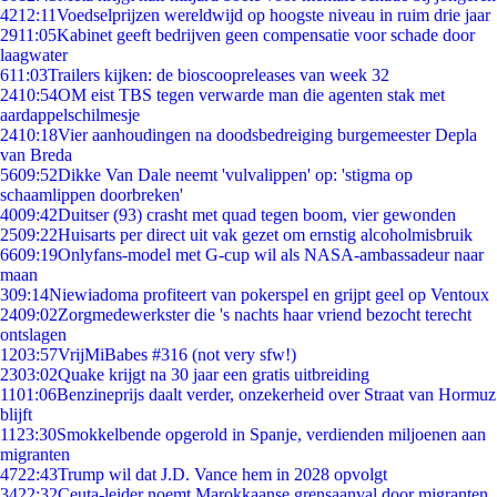
42
12:11
Voedselprijzen wereldwijd op hoogste niveau in ruim drie jaar
29
11:05
Kabinet geeft bedrijven geen compensatie voor schade door
laagwater
6
11:03
Trailers kijken: de bioscoopreleases van week 32
24
10:54
OM eist TBS tegen verwarde man die agenten stak met
aardappelschilmesje
24
10:18
Vier aanhoudingen na doodsbedreiging burgemeester Depla
van Breda
56
09:52
Dikke Van Dale neemt 'vulvalippen' op: 'stigma op
schaamlippen doorbreken'
40
09:42
Duitser (93) crasht met quad tegen boom, vier gewonden
25
09:22
Huisarts per direct uit vak gezet om ernstig alcoholmisbruik
66
09:19
Onlyfans-model met G-cup wil als NASA-ambassadeur naar
maan
3
09:14
Niewiadoma profiteert van pokerspel en grijpt geel op Ventoux
24
09:02
Zorgmedewerkster die 's nachts haar vriend bezocht terecht
ontslagen
12
03:57
VrijMiBabes #316 (not very sfw!)
23
03:02
Quake krijgt na 30 jaar een gratis uitbreiding
11
01:06
Benzineprijs daalt verder, onzekerheid over Straat van Hormuz
blijft
11
23:30
Smokkelbende opgerold in Spanje, verdienden miljoenen aan
migranten
47
22:43
Trump wil dat J.D. Vance hem in 2028 opvolgt
34
22:32
Ceuta-leider noemt Marokkaanse grensaanval door migranten