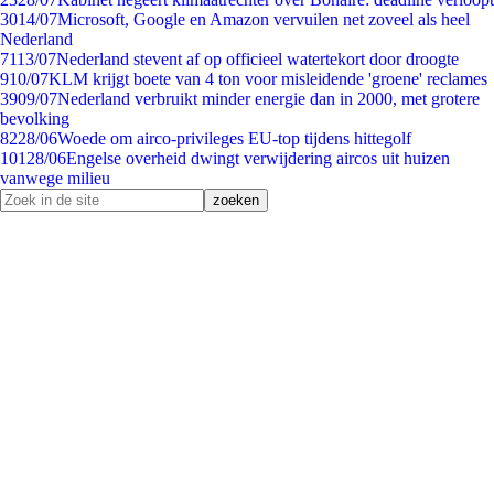
30
14/07
Microsoft, Google en Amazon vervuilen net zoveel als heel
Nederland
71
13/07
Nederland stevent af op officieel watertekort door droogte
9
10/07
KLM krijgt boete van 4 ton voor misleidende 'groene' reclames
39
09/07
Nederland verbruikt minder energie dan in 2000, met grotere
bevolking
82
28/06
Woede om airco-privileges EU-top tijdens hittegolf
101
28/06
Engelse overheid dwingt verwijdering aircos uit huizen
vanwege milieu