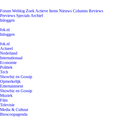
Forum
Weblog
Zoek
Actieve Items
Nieuws
Columns
Reviews
Previews
Specials
Archief
Inloggen
fok.nl
Inloggen
fok.nl
Actueel
Nederland
Internationaal
Economie
Politiek
Tech
Showbiz en Gossip
Opmerkelijk
Entertainment
Showbiz en Gossip
Muziek
Film
Televisie
Media & Cultuur
Bioscoopagenda