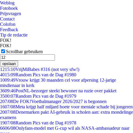
Weblog
Fotoboek
Prijsvragen
Contact
Colofon
Feedback
Tip de redactie
FOK!
FOK!
Scrollbar gebruiken
opslaan
12
15:10
VrijMiBabes #316 (not very sfw!)
40
15:09
Random Pics van de Dag #1980
10
09:49
Vrouw krijgt 30 maanden cel voor afpersing 12-jarige
misdienaar in kerk
36
09:46
PostNL-bezorger steekt bewoner na ruzie over pakket
35
00:07
Random Pics van de Dag #1979
2
07/08
De FOK!Voetbalmanager 2026/2027 is begonnen
16
07/08
Meta krijgt half miljard boete voor mentale schade bij jongeren
20
07/08
Denemarken pakt AI-gebruik in scholen aan: extra mondelinge
examens
19
07/08
Random Pics van de Dag #1978
66
06/08
Onlyfans-model met G-cup wil als NASA-ambassadeur naar