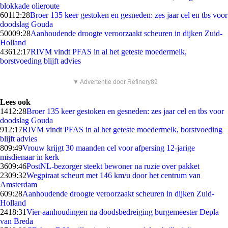
blokkade olieroute
601
12:28
Broer 135 keer gestoken en gesneden: zes jaar cel en tbs voor
doodslag Gouda
500
09:28
Aanhoudende droogte veroorzaakt scheuren in dijken Zuid-
Holland
436
12:17
RIVM vindt PFAS in al het geteste moedermelk,
borstvoeding blijft advies
▼ Advertentie door Refinery89
Lees ook
14
12:28
Broer 135 keer gestoken en gesneden: zes jaar cel en tbs voor
doodslag Gouda
9
12:17
RIVM vindt PFAS in al het geteste moedermelk, borstvoeding
blijft advies
8
09:49
Vrouw krijgt 30 maanden cel voor afpersing 12-jarige
misdienaar in kerk
36
09:46
PostNL-bezorger steekt bewoner na ruzie over pakket
23
09:32
Wegpiraat scheurt met 146 km/u door het centrum van
Amsterdam
6
09:28
Aanhoudende droogte veroorzaakt scheuren in dijken Zuid-
Holland
24
18:31
Vier aanhoudingen na doodsbedreiging burgemeester Depla
van Breda