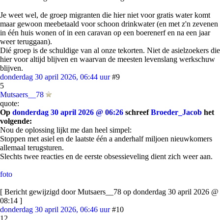
Je weet wel, de groep migranten die hier niet voor gratis water komt
maar gewoon meebetaald voor schoon drinkwater (en met z'n zevenen
in één huis wonen of in een caravan op een boerenerf en na een jaar
weer teruggaan).
Dié groep is de schuldige van al onze tekorten. Niet de asielzoekers die
hier voor altijd blijven en waarvan de meesten levenslang werkschuw
blijven.
donderdag 30 april 2026, 06:44 uur
#9
5
Mutsaers__78
quote:
Op
donderdag 30 april 2026 @ 06:26
schreef
Broeder_Jacob
het
volgende:
Nou de oplossing lijkt me dan heel simpel:
Stoppen met asiel en de laatste één a anderhalf miljoen nieuwkomers
allemaal terugsturen.
Slechts twee reacties en de eerste obsessieveling dient zich weer aan.
foto
[ Bericht gewijzigd door Mutsaers__78 op donderdag 30 april 2026 @
08:14 ]
donderdag 30 april 2026, 06:46 uur
#10
12