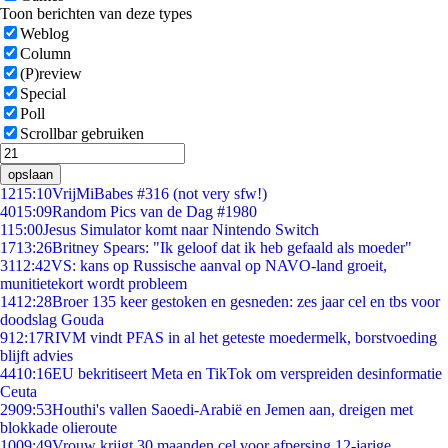
Toon berichten van deze types
Weblog
Column
(P)review
Special
Poll
Scrollbar gebruiken
opslaan
12
15:10
VrijMiBabes #316 (not very sfw!)
40
15:09
Random Pics van de Dag #1980
1
15:00
Jesus Simulator komt naar Nintendo Switch
17
13:26
Britney Spears: "Ik geloof dat ik heb gefaald als moeder"
31
12:42
VS: kans op Russische aanval op NAVO-land groeit,
munitietekort wordt probleem
14
12:28
Broer 135 keer gestoken en gesneden: zes jaar cel en tbs voor
doodslag Gouda
9
12:17
RIVM vindt PFAS in al het geteste moedermelk, borstvoeding
blijft advies
44
10:16
EU bekritiseert Meta en TikTok om verspreiden desinformatie
Ceuta
29
09:53
Houthi's vallen Saoedi-Arabië en Jemen aan, dreigen met
blokkade olieroute
10
09:49
Vrouw krijgt 30 maanden cel voor afpersing 12-jarige