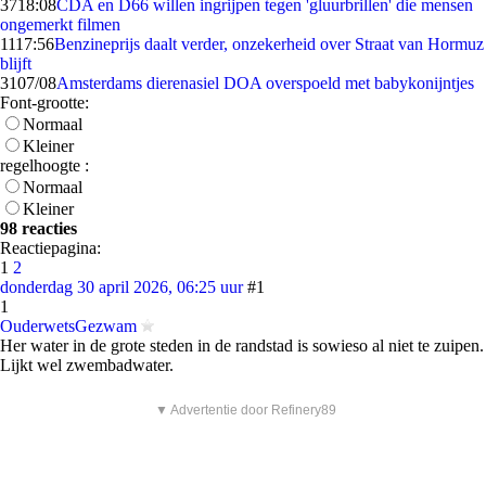
37
18:08
CDA en D66 willen ingrijpen tegen 'gluurbrillen' die mensen
ongemerkt filmen
11
17:56
Benzineprijs daalt verder, onzekerheid over Straat van Hormuz
blijft
31
07/08
Amsterdams dierenasiel DOA overspoeld met babykonijntjes
Font-grootte:
Normaal
Kleiner
regelhoogte :
Normaal
Kleiner
98 reacties
Reactiepagina:
1
2
donderdag 30 april 2026, 06:25 uur
#1
1
OuderwetsGezwam
Her water in de grote steden in de randstad is sowieso al niet te zuipen.
Lijkt wel zwembadwater.
▼ Advertentie door Refinery89