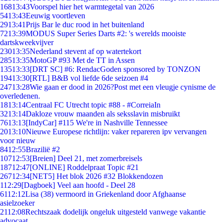
168
13:43
Voorspel hier het warmtegetal van 2026
54
13:43
Eeuwig voortleven
29
13:41
Prijs Bar le duc rood in het buitenland
72
13:39
MODUS Super Series Darts #2: 's werelds mooiste
dartskweekvijver
230
13:35
Nederland stevent af op watertekort
285
13:35
MotoGP #93 Met de TT in Assen
135
13:33
[DRT SC] #6: RendacGoden sponsored by TONZON
194
13:30
[RTL] B&B vol liefde 6de seizoen #4
247
13:28
Wie gaan er dood in 2026?Post met een vleugje cynisme de
overledenen.
18
13:14
Centraal FC Utrecht topic #88 - #CorreiaIn
32
13:14
Dakloze vrouw maanden als seksslavin misbruikt
76
13:13
[IndyCar] #115 We're in Nashville Tennessee
20
13:10
Nieuwe Europese richtlijn: vaker repareren ipv vervangen
voor nieuw
84
12:55
Brazilië #2
107
12:53
[Breien] Deel 21, met zomerbreisels
187
12:47
[ONLINE] Roddelpraat Topic #21
267
12:34
[NET5] Het blok 2026 #32 Blokkendozen
1
12:29
[Dagboek] Veel aan hoofd - Deel 28
61
12:12
Lisa (38) vermoord in Griekenland door Afghaanse
asielzoeker
21
12:08
Rechtszaak dodelijk ongeluk uitgesteld vanwege vakantie
advocaat