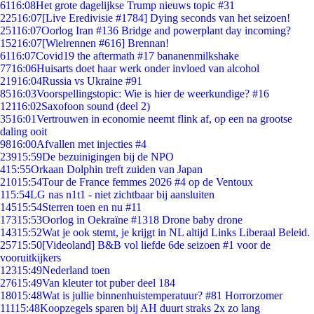
61
16:08
Het grote dagelijkse Trump nieuws topic #31
225
16:07
[Live Eredivisie #1784] Dying seconds van het seizoen!
251
16:07
Oorlog Iran #136 Bridge and powerplant day incoming?
152
16:07
[Wielrennen #616] Brennan!
61
16:07
Covid19 the aftermath #17 bananenmilkshake
77
16:06
Huisarts doet haar werk onder invloed van alcohol
219
16:04
Russia vs Ukraine #91
85
16:03
Voorspellingstopic: Wie is hier de weerkundige? #16
121
16:02
Saxofoon sound (deel 2)
35
16:01
Vertrouwen in economie neemt flink af, op een na grootse
daling ooit
98
16:00
Afvallen met injecties #4
239
15:59
De bezuinigingen bij de NPO
4
15:55
Orkaan Dolphin treft zuiden van Japan
210
15:54
Tour de France femmes 2026 #4 op de Ventoux
1
15:54
LG nas n1t1 - niet zichtbaar bij aansluiten
145
15:54
Sterren toen en nu #11
173
15:53
Oorlog in Oekraïne #1318 Drone baby drone
143
15:52
Wat je ook stemt, je krijgt in NL altijd Links Liberaal Beleid.
257
15:50
[Videoland] B&B vol liefde 6de seizoen #1 voor de
vooruitkijkers
123
15:49
Nederland toen
276
15:49
Van kleuter tot puber deel 184
180
15:48
Wat is jullie binnenhuistemperatuur? #81 Horrorzomer
111
15:48
Koopzegels sparen bij AH duurt straks 2x zo lang