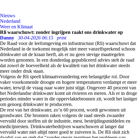
Nieuws
Nederland
Weer en Klimaat
Rli waarschuwt: zonder ingrijpen raakt ons drinkwater op
Danny
30-04-2026 06:15
print
De Raad voor de leefomgeving en infrastructuur (Rli) waarschuwt dat
Nederland in de toekomst mogelijk niet meer vanzelfsprekend schoon
drinkwater uit de kraan heeft, als er nu geen stevige maatregelen
worden genomen. In een donderdag gepubliceerd advies stelt de raad
dat zowel de hoeveelheid als de kwaliteit van het drinkwater steeds
meer onder druk staan.
Volgens de Rli speelt klimaatverandering een belangrijke rol. Door
vaker voorkomende droogte en hogere temperaturen verdampt er meer
water, terwijl de vraag naar water juist stijgt. Ongeveer 40 procent van
het Nederlandse drinkwater komt uit rivieren en meren. Als er in droge
periodes minder water in die oppervlaktebronnen zit, wordt het lastiger
om genoeg drinkwater te produceren.
De rest van het drinkwater, zo’n 60 procent, wordt gewonnen uit
grondwater. Die bronnen raken volgens de raad steeds zwaarder
vervuild door stoffen uit de industrie, mest, bestrijdingsmiddelen en
medicijnresten. Drinkwaterbedrijven waarschuwen al langer dat
vervuild water niet altijd meer goed te zuiveren is. De Rli sluit zich
daarbij aan en stelt dat "zonder stevig ingrijpen het probleem van