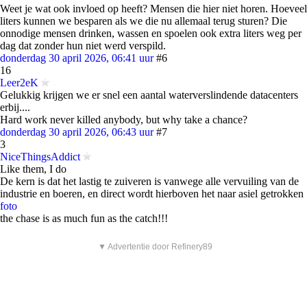
Weet je wat ook invloed op heeft? Mensen die hier niet horen. Hoeveel
liters kunnen we besparen als we die nu allemaal terug sturen? Die
onnodige mensen drinken, wassen en spoelen ook extra liters weg per
dag dat zonder hun niet werd verspild.
donderdag 30 april 2026, 06:41 uur
#6
16
Leer2eK
Gelukkig krijgen we er snel een aantal waterverslindende datacenters
erbij....
Hard work never killed anybody, but why take a chance?
donderdag 30 april 2026, 06:43 uur
#7
3
NiceThingsAddict
Like them, I do
De kern is dat het lastig te zuiveren is vanwege alle vervuiling van de
industrie en boeren, en direct wordt hierboven het naar asiel getrokken
foto
the chase is as much fun as the catch!!!
▼ Advertentie door Refinery89