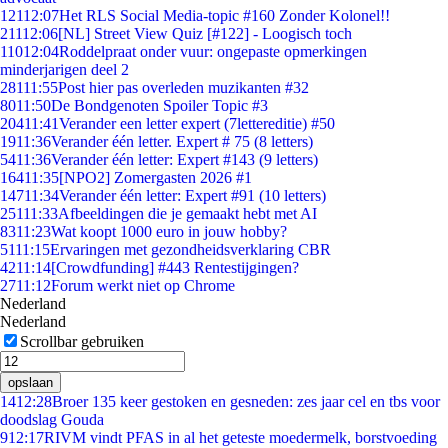
121
12:07
Het RLS Social Media-topic #160 Zonder Kolonel!!
211
12:06
[NL] Street View Quiz [#122] - Loogisch toch
110
12:04
Roddelpraat onder vuur: ongepaste opmerkingen
minderjarigen deel 2
281
11:55
Post hier pas overleden muzikanten #32
80
11:50
De Bondgenoten Spoiler Topic #3
204
11:41
Verander een letter expert (7lettereditie) #50
19
11:36
Verander één letter. Expert # 75 (8 letters)
54
11:36
Verander één letter: Expert #143 (9 letters)
164
11:35
[NPO2] Zomergasten 2026 #1
147
11:34
Verander één letter: Expert #91 (10 letters)
251
11:33
Afbeeldingen die je gemaakt hebt met AI
83
11:23
Wat koopt 1000 euro in jouw hobby?
51
11:15
Ervaringen met gezondheidsverklaring CBR
42
11:14
[Crowdfunding] #443 Rentestijgingen?
27
11:12
Forum werkt niet op Chrome
Nederland
Nederland
Scrollbar gebruiken
opslaan
14
12:28
Broer 135 keer gestoken en gesneden: zes jaar cel en tbs voor
doodslag Gouda
9
12:17
RIVM vindt PFAS in al het geteste moedermelk, borstvoeding