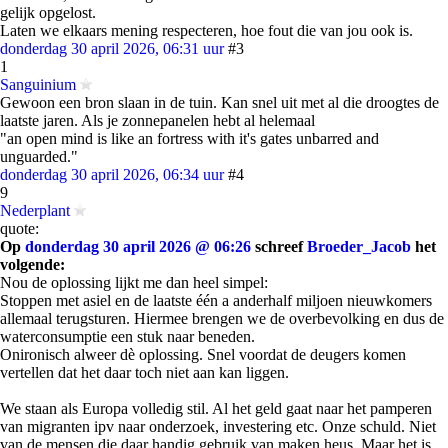
gelijk opgelost.
Laten we elkaars mening respecteren, hoe fout die van jou ook is.
donderdag 30 april 2026, 06:31 uur
#3
1
Sanguinium
Gewoon een bron slaan in de tuin. Kan snel uit met al die droogtes de
laatste jaren. Als je zonnepanelen hebt al helemaal
"an open mind is like an fortress with it's gates unbarred and
unguarded."
donderdag 30 april 2026, 06:34 uur
#4
9
Nederplant
quote:
Op
donderdag 30 april 2026 @ 06:26
schreef
Broeder_Jacob
het
volgende:
Nou de oplossing lijkt me dan heel simpel:
Stoppen met asiel en de laatste één a anderhalf miljoen nieuwkomers
allemaal terugsturen. Hiermee brengen we de overbevolking en dus de
waterconsumptie een stuk naar beneden.
Onironisch alweer dè oplossing. Snel voordat de deugers komen
vertellen dat het daar toch niet aan kan liggen.
We staan als Europa volledig stil. Al het geld gaat naar het pamperen
van migranten ipv naar onderzoek, investering etc. Onze schuld. Niet
van de mensen die daar handig gebruik van maken heus. Maar het is