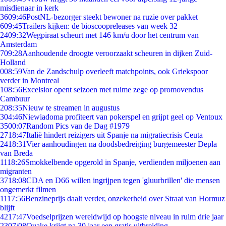
misdienaar in kerk
36
09:46
PostNL-bezorger steekt bewoner na ruzie over pakket
6
09:45
Trailers kijken: de bioscoopreleases van week 32
24
09:32
Wegpiraat scheurt met 146 km/u door het centrum van
Amsterdam
7
09:28
Aanhoudende droogte veroorzaakt scheuren in dijken Zuid-
Holland
0
08:59
Van de Zandschulp overleeft matchpoints, ook Griekspoor
verder in Montreal
1
08:56
Excelsior opent seizoen met ruime zege op promovendus
Cambuur
2
08:35
Nieuw te streamen in augustus
3
04:46
Niewiadoma profiteert van pokerspel en grijpt geel op Ventoux
35
00:07
Random Pics van de Dag #1979
27
18:47
Italië hindert reizigers uit Spanje na migratiecrisis Ceuta
24
18:31
Vier aanhoudingen na doodsbedreiging burgemeester Depla
van Breda
11
18:26
Smokkelbende opgerold in Spanje, verdienden miljoenen aan
migranten
37
18:08
CDA en D66 willen ingrijpen tegen 'gluurbrillen' die mensen
ongemerkt filmen
11
17:56
Benzineprijs daalt verder, onzekerheid over Straat van Hormuz
blijft
42
17:47
Voedselprijzen wereldwijd op hoogste niveau in ruim drie jaar
23
07/08
Quake krijgt na 30 jaar een gratis uitbreiding