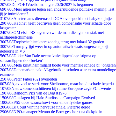
2
07/08
De FOK!Voetbalmanager 2026/2027 is begonnen
69
07/08
Meer agressie tegen een andersluidende politieke mening, laat
jij je intimideren?
31
07/08
Amsterdams dierenasiel DOA overspoeld met babykonijntjes
29
07/08
Kabinet geeft bedrijven geen compensatie voor schade door
laagwater
24
07/08
OM eist TBS tegen verwarde man die agenten stak met
aardappelschilmesje
30
07/08
Tropische hitte keert zondag terug met lokaal 32 graden
30
07/08
Trump grijpt weer in op automatisch staatsburgerschap bij
geboorte in VS
56
07/08
Dikke Van Dale neemt 'vulvalippen' op: 'stigma op
schaamlippen doorbreken'
16
07/08
Meta krijgt half miljard boete voor mentale schade bij jongeren
20
07/08
Denemarken pakt AI-gebruik in scholen aan: extra mondelinge
examens
25
07/08
Peter Faber (82) overleden
0
07/08
Ajax veel te sterk voor Shelbourne, maar houdt schade beperkt
1
07/08
Nieuwkomers schitteren bij ruime Europese zege FC Twente
19
07/08
Random Pics van de Dag #1978
15
06/08
Ontslagen bij Halo Studios na Campaign Evolved
19
06/08
PS5-doos waarschuwt voor einde fysieke games
2
06/08
Le Court wint na nerveuze finale, Pieterse derde
29
06/08
NPO-manager Menno de Boer geschorst na dickpic in