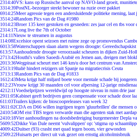
23
14:40
VS: kans op Russische aanval op NAVO-land groeit, munitiet
33
14:39
PostNL-bezorger steekt bewoner na ruzie over pakket
69
14:25
Meer agressie tegen een andersluidende politieke mening, laat j
35
14:24
Random Pics van de Dag #1980
10
14:23
Broer 135 keer gestoken en gesneden: zes jaar cel en tbs voo
23
14:17
Long live the 7th of October
2
14:11
Nieuw te streamen in augustus
1
14:08
Excelsior opent seizoen met ruime zege op promovendus Camb
60
13:58
Waterschappen slaan alarm wegens droogte: Gereedschapskist
6
13:57
Aanhoudende droogte veroorzaakt scheuren in dijken Zuid-Hol
27
13:42
Houthi's vallen Saoedi-Arabië en Jemen aan, dreigen met blok
20
13:36
Wegpiraat scheurt met 146 km/u door het centrum van Amste
25
13:19
Italië hindert reizigers uit Spanje na migratiecrisis Ceuta
37
13:13
Random Pics van de Dag #1833
16
12:43
Meta krijgt half miljard boete voor mentale schade bij jongeren
8
12:23
Vrouw krijgt 30 maanden cel voor afpersing 12-jarige misdienaa
42
12:11
Voedselprijzen wereldwijd op hoogste niveau in ruim drie jaar
29
11:05
Kabinet geeft bedrijven geen compensatie voor schade door la
6
11:03
Trailers kijken: de bioscoopreleases van week 32
36
11:02
CDA en D66 willen ingrijpen tegen 'gluurbrillen' die mensen 
24
10:54
OM eist TBS tegen verwarde man die agenten stak met aardap
24
10:18
Vier aanhoudingen na doodsbedreiging burgemeester Depla v
56
09:52
Dikke Van Dale neemt 'vulvalippen' op: 'stigma op schaamlip
40
09:42
Duitser (93) crasht met quad tegen boom, vier gewonden
25
09:22
Huisarts per direct uit vak gezet om ernstig alcoholmisbruik