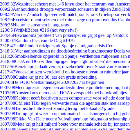
20
09:32
Wegpiraat scheurt met 146 km/u door het centrum van Amste
6
09:28
Aanhoudende droogte veroorzaakt scheuren in dijken Zuid-Hol
0
08:59
Van de Zandschulp overleeft matchpoints, ook Griekspoor verde
1
08:56
Excelsior opent seizoen met ruime zege op promovendus Camb
2
08:35
Nieuw te streamen in augustus
12
06:54
VrijMiBabes #316 (not very sfw!)
3
04:46
Niewiadoma profiteert van pokerspel en grijpt geel op Ventoux
35
00:07
Random Pics van de Dag #1979
25
18:47
Italië hindert reizigers uit Spanje na migratiecrisis Ceuta
24
18:31
Vier aanhoudingen na doodsbedreiging burgemeester Depla v
11
18:26
Smokkelbende opgerold in Spanje, verdienden miljoenen aan 
36
18:08
CDA en D66 willen ingrijpen tegen 'gluurbrillen' die mensen 
11
17:56
Benzineprijs daalt verder, onzekerheid over Straat van Hormuz b
42
17:47
Voedselprijzen wereldwijd op hoogste niveau in ruim drie jaar
23
07/08
Quake krijgt na 30 jaar een gratis uitbreiding
2
07/08
De FOK!Voetbalmanager 2026/2027 is begonnen
69
07/08
Meer agressie tegen een andersluidende politieke mening, laat j
31
07/08
Amsterdams dierenasiel DOA overspoeld met babykonijntjes
29
07/08
Kabinet geeft bedrijven geen compensatie voor schade door la
24
07/08
OM eist TBS tegen verwarde man die agenten stak met aardap
30
07/08
Tropische hitte keert zondag terug met lokaal 32 graden
30
07/08
Trump grijpt weer in op automatisch staatsburgerschap bij geb
56
07/08
Dikke Van Dale neemt 'vulvalippen' op: 'stigma op schaamlip
16
07/08
Meta krijgt half miljard boete voor mentale schade bij jongeren
20
07/08
Denemarken pakt AI-gebruik in scholen aan: extra mondeling