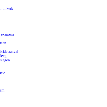
r in kerk
e examens
maan
bride aanval
 leeg
tslagen
ssie
eem