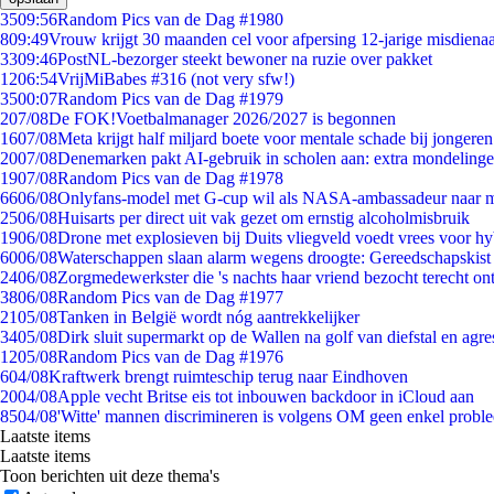
35
09:56
Random Pics van de Dag #1980
8
09:49
Vrouw krijgt 30 maanden cel voor afpersing 12-jarige misdienaa
33
09:46
PostNL-bezorger steekt bewoner na ruzie over pakket
12
06:54
VrijMiBabes #316 (not very sfw!)
35
00:07
Random Pics van de Dag #1979
2
07/08
De FOK!Voetbalmanager 2026/2027 is begonnen
16
07/08
Meta krijgt half miljard boete voor mentale schade bij jongeren
20
07/08
Denemarken pakt AI-gebruik in scholen aan: extra mondeling
19
07/08
Random Pics van de Dag #1978
66
06/08
Onlyfans-model met G-cup wil als NASA-ambassadeur naar 
25
06/08
Huisarts per direct uit vak gezet om ernstig alcoholmisbruik
19
06/08
Drone met explosieven bij Duits vliegveld voedt vrees voor hy
60
06/08
Waterschappen slaan alarm wegens droogte: Gereedschapskist
24
06/08
Zorgmedewerkster die 's nachts haar vriend bezocht terecht on
38
06/08
Random Pics van de Dag #1977
21
05/08
Tanken in België wordt nóg aantrekkelijker
34
05/08
Dirk sluit supermarkt op de Wallen na golf van diefstal en agre
12
05/08
Random Pics van de Dag #1976
6
04/08
Kraftwerk brengt ruimteschip terug naar Eindhoven
20
04/08
Apple vecht Britse eis tot inbouwen backdoor in iCloud aan
85
04/08
'Witte' mannen discrimineren is volgens OM geen enkel probl
Laatste items
Laatste items
Toon berichten uit deze thema's