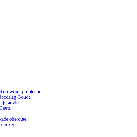
ekort wordt probleem
r doodslag Gouda
ijft advies
 Ceuta
kade olieroute
r in kerk