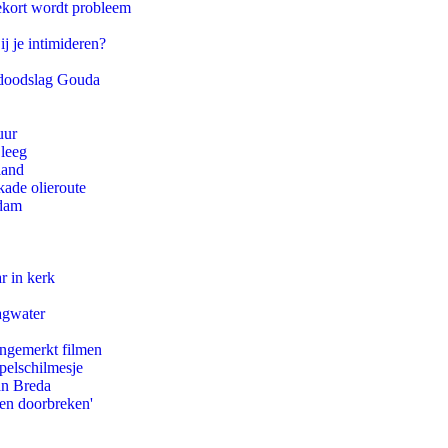
ekort wordt probleem
ij je intimideren?
r doodslag Gouda
uur
 leeg
land
kade olieroute
rdam
r in kerk
agwater
ongemerkt filmen
pelschilmesje
an Breda
pen doorbreken'