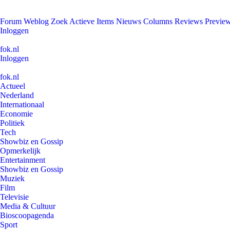
Forum
Weblog
Zoek
Actieve Items
Nieuws
Columns
Reviews
Previe
Inloggen
fok.nl
Inloggen
fok.nl
Actueel
Nederland
Internationaal
Economie
Politiek
Tech
Showbiz en Gossip
Opmerkelijk
Entertainment
Showbiz en Gossip
Muziek
Film
Televisie
Media & Cultuur
Bioscoopagenda
Sport