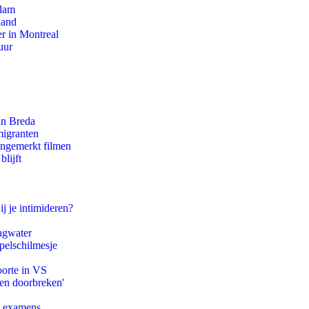
rdam
land
r in Montreal
uur
an Breda
migranten
ongemerkt filmen
lijft
ij je intimideren?
agwater
pelschilmesje
oorte in VS
pen doorbreken'
e examens