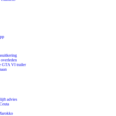
app
suitkering
d overleden
e GTA VI trailer
maan
ijft advies
 Ceuta
 Marokko