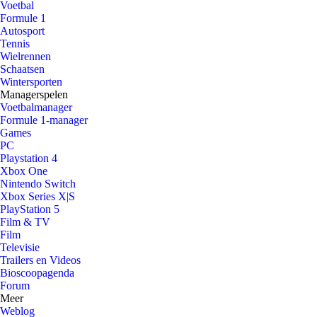
Voetbal
Formule 1
Autosport
Tennis
Wielrennen
Schaatsen
Wintersporten
Managerspelen
Voetbalmanager
Formule 1-manager
Games
PC
Playstation 4
Xbox One
Nintendo Switch
Xbox Series X|S
PlayStation 5
Film & TV
Film
Televisie
Trailers en Videos
Bioscoopagenda
Forum
Meer
Weblog