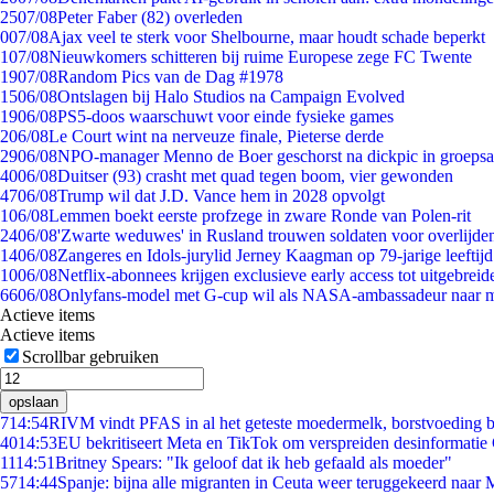
25
07/08
Peter Faber (82) overleden
0
07/08
Ajax veel te sterk voor Shelbourne, maar houdt schade beperkt
1
07/08
Nieuwkomers schitteren bij ruime Europese zege FC Twente
19
07/08
Random Pics van de Dag #1978
15
06/08
Ontslagen bij Halo Studios na Campaign Evolved
19
06/08
PS5-doos waarschuwt voor einde fysieke games
2
06/08
Le Court wint na nerveuze finale, Pieterse derde
29
06/08
NPO-manager Menno de Boer geschorst na dickpic in groeps
40
06/08
Duitser (93) crasht met quad tegen boom, vier gewonden
47
06/08
Trump wil dat J.D. Vance hem in 2028 opvolgt
1
06/08
Lemmen boekt eerste profzege in zware Ronde van Polen-rit
24
06/08
'Zwarte weduwes' in Rusland trouwen soldaten voor overlijden
14
06/08
Zangeres en Idols-jurylid Jerney Kaagman op 79-jarige leeftij
10
06/08
Netflix-abonnees krijgen exclusieve early access tot uitgebreid
66
06/08
Onlyfans-model met G-cup wil als NASA-ambassadeur naar 
Actieve items
Actieve items
Scrollbar gebruiken
opslaan
7
14:54
RIVM vindt PFAS in al het geteste moedermelk, borstvoeding bl
40
14:53
EU bekritiseert Meta en TikTok om verspreiden desinformatie
11
14:51
Britney Spears: "Ik geloof dat ik heb gefaald als moeder"
57
14:44
Spanje: bijna alle migranten in Ceuta weer teruggekeerd naar