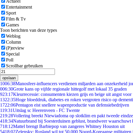
Actueel
Entertainment
Sport
Film & Tv
Games
Toon berichten van deze types
Weblog
Column
(P)review
Special
Poll
Scrollbar gebruiken
opslaan
10
06:38
Manosfeer-influencers verdienen miljarden aan onzekerheid j
0
06:30
Grote kans op vijfde regionale hittegolf met lokaal 35 graden
9
23:17
Kleurrecessie: consumenten kiezen grijs en beige uit angst voor
13
22:35
Hoge bloeddruk, diabetes en roken vergroten risico op dement
17
22:06
Pentagon eist snellere wapenproductie van defensiebedrijven
1
19:31
Uitslag sc Heerenveen - FC Twente
2
19:28
Vollering breekt Niewiadoma op slotklim en pakt tweede eindz
4
18:34
Natuurbrand bij Soesterduinen geblust, brandweer waarschuwt k
7
18:12
Mattel brengt Barbiepop van zangeres Whitney Houston uit
54
18:02
Zelensky: Rusland wil tot 50.000 Noord-Koreaanse militairen 