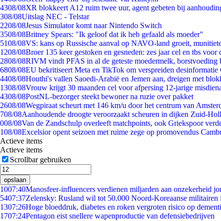
43
08/08
XR blokkeert A12 ruim twee uur, agent gebeten bij aanhoudin
3
08/08
Uitslag NEC - Telstar
22
08/08
Jesus Simulator komt naar Nintendo Switch
35
08/08
Britney Spears: "Ik geloof dat ik heb gefaald als moeder"
51
08/08
VS: kans op Russische aanval op NAVO-land groeit, munitiet
12
08/08
Broer 135 keer gestoken en gesneden: zes jaar cel en tbs voo
28
08/08
RIVM vindt PFAS in al de geteste moedermelk, borstvoeding bl
68
08/08
EU bekritiseert Meta en TikTok om verspreiden desinformatie
44
08/08
Houthi's vallen Saoedi-Arabië en Jemen aan, dreigen met blok
13
08/08
Vrouw krijgt 30 maanden cel voor afpersing 12-jarige misdiena
43
08/08
PostNL-bezorger steekt bewoner na ruzie over pakket
26
08/08
Wegpiraat scheurt met 146 km/u door het centrum van Amste
7
08/08
Aanhoudende droogte veroorzaakt scheuren in dijken Zuid-Hol
0
08/08
Van de Zandschulp overleeft matchpoints, ook Griekspoor verde
1
08/08
Excelsior opent seizoen met ruime zege op promovendus Camb
Actieve items
Actieve items
Scrollbar gebruiken
opslaan
10
07:40
Manosfeer-influencers verdienen miljarden aan onzekerheid j
54
07:37
Zelensky: Rusland wil tot 50.000 Noord-Koreaanse militairen 
13
07:26
Hoge bloeddruk, diabetes en roken vergroten risico op dement
17
07:24
Pentagon eist snellere wapenproductie van defensiebedrijven