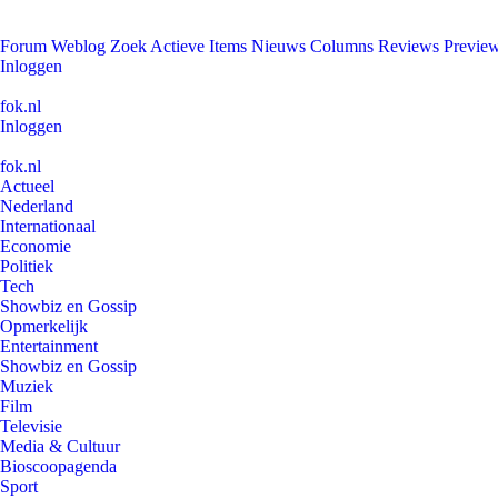
Forum
Weblog
Zoek
Actieve Items
Nieuws
Columns
Reviews
Previe
Inloggen
fok.nl
Inloggen
fok.nl
Actueel
Nederland
Internationaal
Economie
Politiek
Tech
Showbiz en Gossip
Opmerkelijk
Entertainment
Showbiz en Gossip
Muziek
Film
Televisie
Media & Cultuur
Bioscoopagenda
Sport