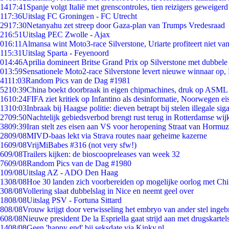
14
17:41
Spanje volgt Italië met grenscontroles, tien reizigers geweigerd
1
17:36
Uitslag FC Groningen - FC Utrecht
29
17:30
Netanyahu zet streep door Gaza-plan van Trumps Vredesraad
2
16:51
Uitslag PEC Zwolle - Ajax
0
16:11
Almansa wint Moto3-race Silverstone, Uriarte profiteert niet v
1
15:31
Uitslag Sparta - Feyenoord
0
14:46
Aprilia domineert Britse Grand Prix op Silverstone met dubbele
0
13:59
Sensationele Moto2-race Silverstone levert nieuwe winnaar op,
41
11:03
Random Pics van de Dag #1981
52
10:39
China boekt doorbraak in eigen chipmachines, druk op ASML 
16
10:24
FIFA ziet kritiek op Infantino als desinformatie, Noorwegen eis
13
10:03
Inbraak bij Haagse politie: dieven betrapt bij stelen illegale sig
27
09:50
Nachtelijk gebiedsverbod brengt rust terug in Rotterdamse wij
38
09:39
Iran stelt zes eisen aan VS voor heropening Straat van Hormuz
28
09/08
MIVD-baas lekt via Strava routes naar geheime kazerne
16
09/08
VrijMiBabes #316 (not very sfw!)
6
09/08
Trailers kijken: de bioscoopreleases van week 32
76
09/08
Random Pics van de Dag #1980
1
09/08
Uitslag AZ - ADO Den Haag
13
08/08
Hoe 30 landen zich voorbereiden op mogelijke oorlog met Ch
3
08/08
Vollering slaat dubbelslag in Nice en neemt geel over
18
08/08
Uitslag PSV - Fortuna Sittard
8
08/08
Vrouw krijgt door verwisseling het embryo van ander stel ingeb
6
08/08
Nieuwe president De la Espriella gaat strijd aan met drugskarte
14
08/08
Geen 'happy end' bij seksdate via Kinky.nl