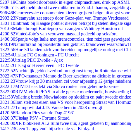
52
07:19
China boekt doorbraak in eigen chipmachines, druk op ASML 
79
06:51
Israël meldt dood twee militairen in Zuid-Libanon, vergeldin
9
06:46
Kleurrecessie: consumenten kiezen grijs en beige uit angst voor
29
03:23
Netanyahu zet streep door Gaza-plan van Trumps Vredesraad
13
01:10
Inbraak bij Haagse politie: dieven betrapt bij stelen illegale sig
7
01:03
Mattel brengt Barbiepop van zangeres Whitney Houston uit
42
00:52
Vinted-foto's van vrouwen massaal gedeeld op seksfora
14
00:30
Spanje volgt Italië met grenscontroles, tien reizigers geweigerd
4
00:19
Natuurbrand bij Soesterduinen geblust, brandweer waarschuwt k
13
23:56
Hoe 30 landen zich voorbereiden op mogelijke oorlog met Ch
1
22:54
Uitslag FC Groningen - FC Utrecht
2
22:53
Uitslag PEC Zwolle - Ajax
1
22:52
Uitslag sc Heerenveen - FC Twente
27
22:52
Nachtelijk gebiedsverbod brengt rust terug in Rotterdamse wij
30
22:47
NPO-manager Menno de Boer geschorst na dickpic in groeps
13
22:23
Vrouw krijgt 30 maanden cel voor afpersing 12-jarige misdiena
28
22:17
MIVD-baas lekt via Strava routes naar geheime kazerne
28
22:00
RIVM vindt PFAS in al de geteste moedermelk, borstvoeding bl
2
21:38
Vollering breekt Niewiadoma op slotklim en pakt tweede eindz
38
21:36
Iran stelt zes eisen aan VS voor heropening Straat van Hormuz
53
21:27
Trump wil dat J.D. Vance hem in 2028 opvolgt
41
20:56
Random Pics van de Dag #1981
18
20:37
Uitslag PSV - Fortuna Sittard
43
20:00
XR blokkeert A12 ruim twee uur, agent gebeten bij aanhoudin
14
17:23
Geen 'happy end' bij seksdate via Kinky.nl