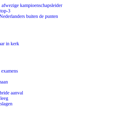
an afwezige kampioenschapsleider
 top-3
 Nederlanders buiten de punten
ar in kerk
e examens
maan
bride aanval
 leeg
tslagen