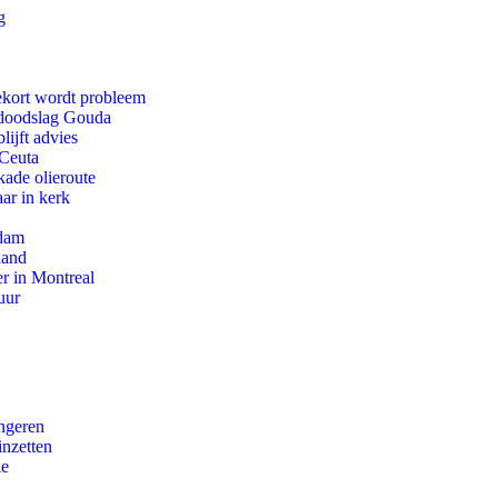
g
ekort wordt probleem
r doodslag Gouda
ijft advies
 Ceuta
kade olieroute
ar in kerk
rdam
land
r in Montreal
uur
ongeren
inzetten
ie