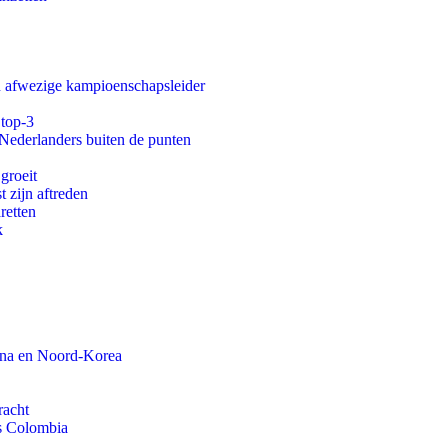
an afwezige kampioenschapsleider
 top-3
 Nederlanders buiten de punten
groeit
t zijn aftreden
aretten
k
ina en Noord-Korea
racht
ls Colombia