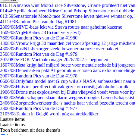
0
16:11
Almansa wint Moto3-race Silverstone, Uriarte profiteert niet v
0
14:46
Aprilia domineert Britse Grand Prix op Silverstone met dubbele
0
13:59
Sensationele Moto2-race Silverstone levert nieuwe winnaar op,
41
11:03
Random Pics van de Dag #1981
28
09/08
MIVD-baas lekt via Strava routes naar geheime kazerne
16
09/08
VrijMiBabes #316 (not very sfw!)
76
09/08
Random Pics van de Dag #1980
13
08/08
Vrouw krijgt 30 maanden cel voor afpersing 12-jarige misdiena
43
08/08
PostNL-bezorger steekt bewoner na ruzie over pakket
35
08/08
Random Pics van de Dag #1979
2
07/08
De FOK!Voetbalmanager 2026/2027 is begonnen
16
07/08
Meta krijgt half miljard boete voor mentale schade bij jongeren
20
07/08
Denemarken pakt AI-gebruik in scholen aan: extra mondeling
20
07/08
Random Pics van de Dag #1978
66
06/08
Onlyfans-model met G-cup wil als NASA-ambassadeur naar 
25
06/08
Huisarts per direct uit vak gezet om ernstig alcoholmisbruik
19
06/08
Drone met explosieven bij Duits vliegveld voedt vrees voor hy
60
06/08
Waterschappen slaan alarm wegens droogte: Gereedschapskist
24
06/08
Zorgmedewerkster die 's nachts haar vriend bezocht terecht on
38
06/08
Random Pics van de Dag #1977
21
05/08
Tanken in België wordt nóg aantrekkelijker
Laatste items
Laatste items
Toon berichten uit deze thema's