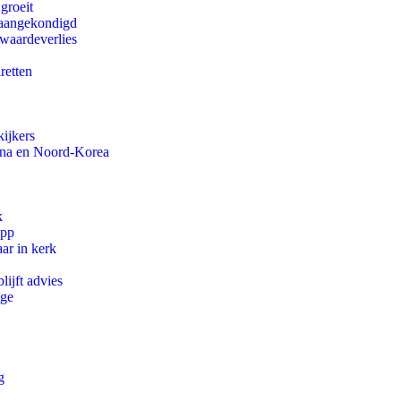
groeit
g aangekondigd
 waardeverlies
aretten
ijkers
ina en Noord-Korea
k
app
ar in kerk
ijft advies
ege
g