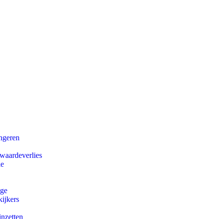
ongeren
 waardeverlies
ie
ege
ijkers
inzetten