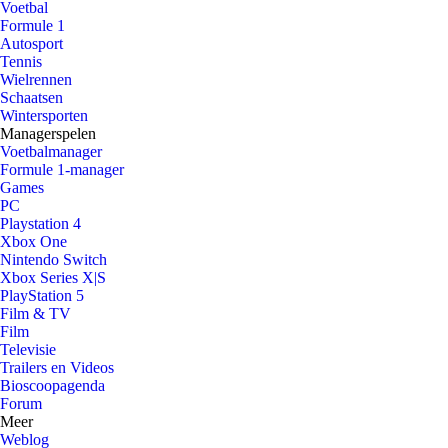
Voetbal
Formule 1
Autosport
Tennis
Wielrennen
Schaatsen
Wintersporten
Managerspelen
Voetbalmanager
Formule 1-manager
Games
PC
Playstation 4
Xbox One
Nintendo Switch
Xbox Series X|S
PlayStation 5
Film & TV
Film
Televisie
Trailers en Videos
Bioscoopagenda
Forum
Meer
Weblog