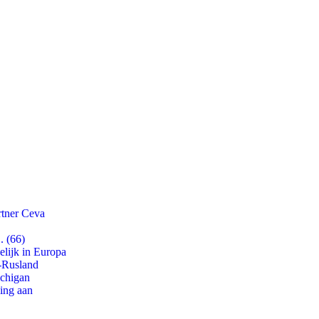
rtner Ceva
. (66)
lijk in Europa
-Rusland
ichigan
ling aan