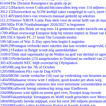
6
14:04
The Division Resurgence nu gratis op pc
24
12:52
Hackers roven Coldcard-bitcoinwallets leeg voor 114 miljoen d
39
12:15
Doorwerken na AOW-leeftijd vaker vastgelegd in cao's, moet
32
11:40
Vinted-foto's van vrouwen massaal gedeeld op seksfora
1
11:21
Nieuwe XBOX Game Pass titels voor de eerste helft van de ma
2
09:50
De FOK!Voetbalmanager 2026/2027 is begonnen
48
09:47
Van den Brink zet nog eens 14 gemeenten onder toezicht om s
17
09:40
Iran overweegt Europese hulp bij ruimen mijnen in Straat va
3
09:35
EA Sports FC 27 toont The Grounds-modus
1
09:34
Gears of War: E-Day open beta begint 6 augustus
36
09:29
Pentagon verbruikt meer raketten dan kan worden aangevuld, t
20
09:23
Tanken in België wordt nóg aantrekkelijker
31
09:07
Dirk sluit supermarkt op de Wallen na golf van diefstal en agre
13
08:53
Nederlander (23) aangehouden in Duitsland na snelheid van 
3
05:43
Gedurfd NEC blijft overeind bij Olympiakos
14
05/08
Long live the 7th of October
12
05/08
Random Pics van de Dag #1976
20
04/08
OM: vierde verdachte (18) vast op verdenking van beramen aa
14
04/08
Italiaanse vrouw wint 1 miljoen, gooit kraslot per abuis weg
27
04/08
Spaanse politie: minstens tien voor terrorisme veroordeelden 
5
04/08
Kraftwerk brengt ruimteschip terug naar Eindhoven
1
04/08
Reusser wint tijdrit en neemt geel over, Nooijen knap tweede
7
04/08
Vakantiekiekje Verstappen en Wolff voedt geruchten over Merc
18
04/08
Spotify bereikt mijlpaal, voor het eerst 300 miljoen premium-
27
04/08
Houthi's vallen luchthaven Najran in Saoedi-Arabië aan