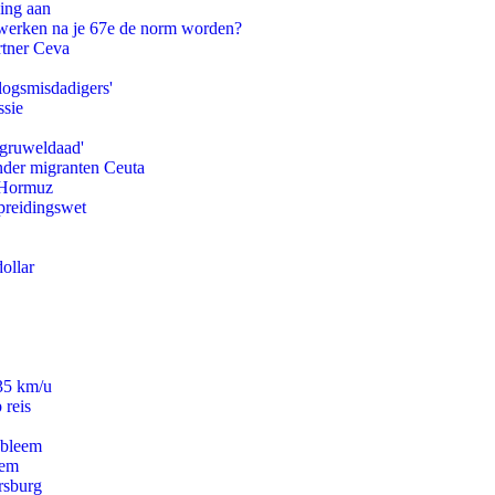
ling aan
 werken na je 67e de norm worden?
rtner Ceva
logsmisdadigers'
ssie
'gruweldaad'
onder migranten Ceuta
n Hormuz
preidingswet
ollar
235 km/u
 reis
obleem
eem
rsburg