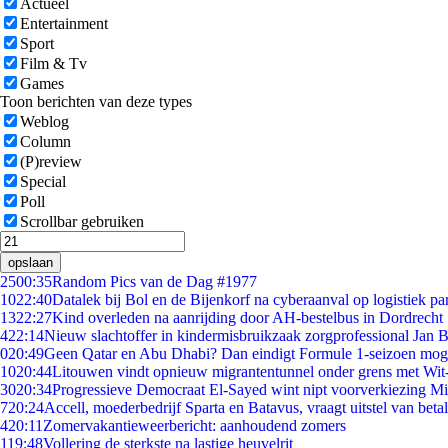
Actueel
Entertainment
Sport
Film & Tv
Games
Toon berichten van deze types
Weblog
Column
(P)review
Special
Poll
Scrollbar gebruiken
opslaan
25
00:35
Random Pics van de Dag #1977
10
22:40
Datalek bij Bol en de Bijenkorf na cyberaanval op logistiek pa
13
22:27
Kind overleden na aanrijding door AH-bestelbus in Dordrecht
4
22:14
Nieuw slachtoffer in kindermisbruikzaak zorgprofessional Jan B
0
20:49
Geen Qatar en Abu Dhabi? Dan eindigt Formule 1-seizoen moge
10
20:44
Litouwen vindt opnieuw migrantentunnel onder grens met Wit
30
20:34
Progressieve Democraat El-Sayed wint nipt voorverkiezing M
7
20:24
Accell, moederbedrijf Sparta en Batavus, vraagt uitstel van beta
4
20:11
Zomervakantieweerbericht: aanhoudend zomers
1
19:48
Vollering de sterkste na lastige heuvelrit