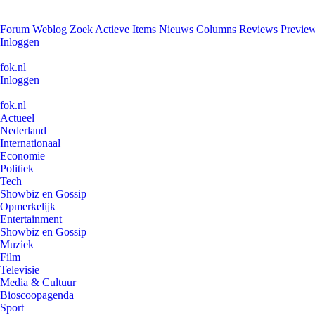
Forum
Weblog
Zoek
Actieve Items
Nieuws
Columns
Reviews
Previe
Inloggen
fok.nl
Inloggen
fok.nl
Actueel
Nederland
Internationaal
Economie
Politiek
Tech
Showbiz en Gossip
Opmerkelijk
Entertainment
Showbiz en Gossip
Muziek
Film
Televisie
Media & Cultuur
Bioscoopagenda
Sport