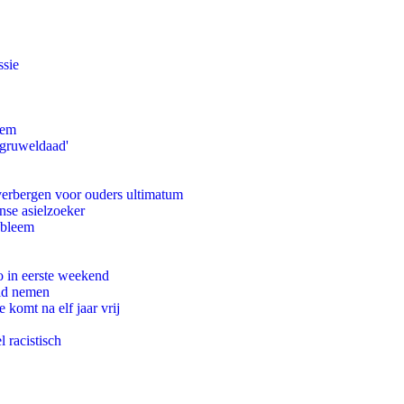
ssie
eem
'gruweldaad'
 verbergen voor ouders ultimatum
nse asielzoeker
obleem
o in eerste weekend
eid nemen
komt na elf jaar vrij
 racistisch