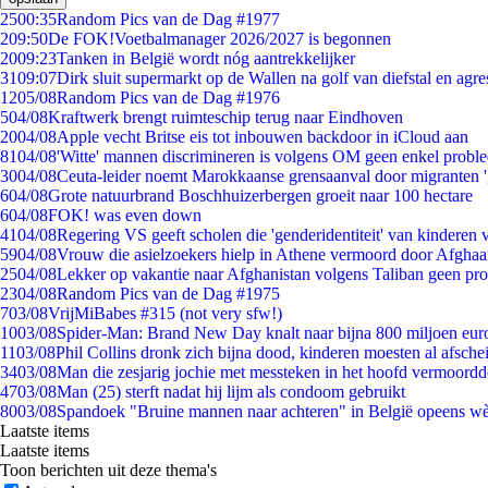
25
00:35
Random Pics van de Dag #1977
2
09:50
De FOK!Voetbalmanager 2026/2027 is begonnen
20
09:23
Tanken in België wordt nóg aantrekkelijker
31
09:07
Dirk sluit supermarkt op de Wallen na golf van diefstal en agre
12
05/08
Random Pics van de Dag #1976
5
04/08
Kraftwerk brengt ruimteschip terug naar Eindhoven
20
04/08
Apple vecht Britse eis tot inbouwen backdoor in iCloud aan
81
04/08
'Witte' mannen discrimineren is volgens OM geen enkel probl
30
04/08
Ceuta-leider noemt Marokkaanse grensaanval door migranten 
6
04/08
Grote natuurbrand Boschhuizerbergen groeit naar 100 hectare
6
04/08
FOK! was even down
41
04/08
Regering VS geeft scholen die 'genderidentiteit' van kinderen
59
04/08
Vrouw die asielzoekers hielp in Athene vermoord door Afghaa
25
04/08
Lekker op vakantie naar Afghanistan volgens Taliban geen pr
23
04/08
Random Pics van de Dag #1975
7
03/08
VrijMiBabes #315 (not very sfw!)
10
03/08
Spider-Man: Brand New Day knalt naar bijna 800 miljoen eur
11
03/08
Phil Collins dronk zich bijna dood, kinderen moesten al afsch
34
03/08
Man die zesjarig jochie met messteken in het hoofd vermoordde 
47
03/08
Man (25) sterft nadat hij lijm als condoom gebruikt
80
03/08
Spandoek "Bruine mannen naar achteren" in België opeens wèl
Laatste items
Laatste items
Toon berichten uit deze thema's