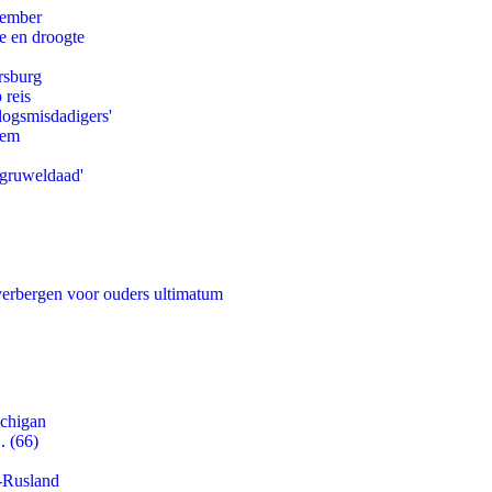
tember
e en droogte
rsburg
 reis
logsmisdadigers'
eem
'gruweldaad'
 verbergen voor ouders ultimatum
ichigan
. (66)
-Rusland