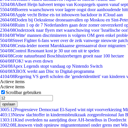
32
04/08
Albert Heijn halveert tempo van Koopzegels sparen vanaf sep
55
04/08
Boeren waarschuwen voor lagere oogst door aanhoudende hitt
20
04/08
Apple vecht Britse eis tot inbouwen backdoor in iCloud aan
26
04/08
Doden bij Oekraïense droneaanvallen op Moskou en Sint-Pete
16
04/08
Ruim 1 op de 7 Nederlanders gaan deze zomer onverzekerd op
23
04/08
Onderzoek naar flyers met waarschuwing voor 'Israëlische oor
81
04/08
'Witte' mannen discrimineren is volgens OM geen enkel probl
5
04/08
Street Fighter 6-fans weer over de zeik vanwege nieuwste patch
30
04/08
Ceuta-leider noemt Marokkaanse grensaanval door migranten 
5
04/08
Control Resonant kost je 30 uur om uit te spelen
6
04/08
Grote natuurbrand Boschhuizerbergen groeit naar 100 hectare
6
04/08
FOK! was even down
2
04/08
Apex Legends stopt vandaag op Nintendo Switch
6
04/08
XBOX werkt aan Disc to Digital-programma
41
04/08
Regering VS geeft scholen die 'genderidentiteit' van kinderen
Actieve items
Actieve items
Scrollbar gebruiken
opslaan
30
05:12
Progressieve Democraat El-Sayed wint nipt voorverkiezing M
4
03:13
Nieuw slachtoffer in kindermisbruikzaak zorgprofessional Jan B
13
03:11
Kind overleden na aanrijding door AH-bestelbus in Dordrecht
10
02:08
Litouwen vindt opnieuw migrantentunnel onder grens met Wit