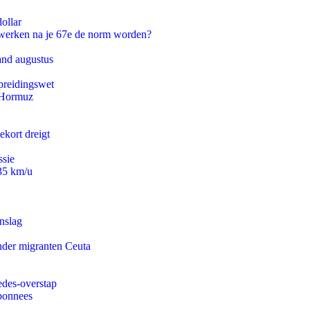
ollar
 werken na je 67e de norm worden?
and augustus
preidingswet
n Hormuz
ekort dreigt
ssie
235 km/u
nslag
onder migranten Ceuta
edes-overstap
abonnees