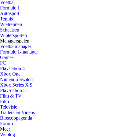
Voetbal
Formule 1
Autosport
Tennis
Wielrennen
Schaatsen
Wintersporten
Managerspelen
Voetbalmanager
Formule 1-manager
Games
PC
Playstation 4
Xbox One
Nintendo Switch
Xbox Series X|S
PlayStation 5
Film & TV
Film
Televisie
Trailers en Videos
Bioscoopagenda
Forum
Meer
Weblog