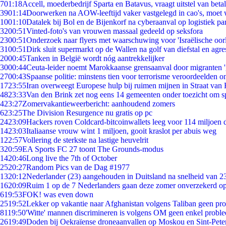
7
01:18
Accell, moederbedrijf Sparta en Batavus, vraagt uitstel van beta
39
01:14
Doorwerken na AOW-leeftijd vaker vastgelegd in cao's, moet
10
01:10
Datalek bij Bol en de Bijenkorf na cyberaanval op logistiek pa
32
00:51
Vinted-foto's van vrouwen massaal gedeeld op seksfora
23
00:51
Onderzoek naar flyers met waarschuwing voor 'Israëlische oor
31
00:51
Dirk sluit supermarkt op de Wallen na golf van diefstal en agre
20
00:45
Tanken in België wordt nóg aantrekkelijker
30
00:44
Ceuta-leider noemt Marokkaanse grensaanval door migranten 
27
00:43
Spaanse politie: minstens tien voor terrorisme veroordeelden 
17
23:55
Iran overweegt Europese hulp bij ruimen mijnen in Straat va
48
23:33
Van den Brink zet nog eens 14 gemeenten onder toezicht om s
4
23:27
Zomervakantieweerbericht: aanhoudend zomers
6
23:25
The Division Resurgence nu gratis op pc
24
23:09
Hackers roven Coldcard-bitcoinwallets leeg voor 114 miljoen d
14
23:03
Italiaanse vrouw wint 1 miljoen, gooit kraslot per abuis weg
1
22:57
Vollering de sterkste na lastige heuvelrit
3
20:59
EA Sports FC 27 toont The Grounds-modus
14
20:46
Long live the 7th of October
25
20:27
Random Pics van de Dag #1977
13
20:12
Nederlander (23) aangehouden in Duitsland na snelheid van 
16
20:09
Ruim 1 op de 7 Nederlanders gaan deze zomer onverzekerd op
6
19:53
FOK! was even down
25
19:52
Lekker op vakantie naar Afghanistan volgens Taliban geen pr
81
19:50
'Witte' mannen discrimineren is volgens OM geen enkel probl
26
19:49
Doden bij Oekraïense droneaanvallen op Moskou en Sint-Pete