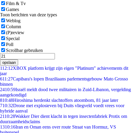
Film & Tv
Games
Toon berichten van deze types
Weblog
Column
(P)review
Special
Poll
Scrollbar gebruiken
opslaan
1
12:12
XBOX platform krijgt zijn eigen "Platinum" achievements dit
jaar
6
11:27
Capibara's lopen Braziliaans parlementsgebouw Mato Grosso
binnen
24
10:59
Israël meldt dood twee militairen in Zuid-Libanon, vergelding
aangekondigd
8
10:48
Hiroshima herdenkt slachtoffers atoombom, 81 jaar later
7
10:32
Drone met explosieven bij Duits vliegveld voedt vrees voor
hybride aanval
21
10:28
Wakker Dier dient klacht in tegen insectenfabriek Protix om
duurzaamheidsclaims
13
10:16
Iran en Oman eens over route Straat van Hormuz, VS
buitenspel