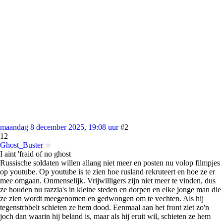
maandag 8 december 2025, 19:08 uur
#2
12
Ghost_Buster
I aint 'fraid of no ghost
Russische soldaten willen allang niet meer en posten nu volop filmpjes
op youtube. Op youtube is te zien hoe rusland rekruteert en hoe ze er
mee omgaan. Onmenselijk. Vrijwilligers zijn niet meer te vinden, dus
ze houden nu razzia's in kleine steden en dorpen en elke jonge man die
ze zien wordt meegenomen en gedwongen om te vechten. Als hij
tegenstrbbelt schieten ze hem dood. Eenmaal aan het front ziet zo'n
joch dan waarin hij beland is, maar als hij eruit wil, schieten ze hem