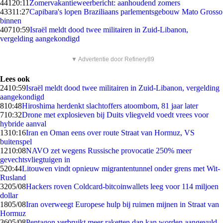
441
20:11
Zomervakantieweerbericht: aanhoudend zomers
433
11:27
Capibara's lopen Braziliaans parlementsgebouw Mato Grosso
binnen
407
10:59
Israël meldt dood twee militairen in Zuid-Libanon,
vergelding aangekondigd
▼ Advertentie door Refinery89
Lees ook
24
10:59
Israël meldt dood twee militairen in Zuid-Libanon, vergelding
aangekondigd
8
10:48
Hiroshima herdenkt slachtoffers atoombom, 81 jaar later
7
10:32
Drone met explosieven bij Duits vliegveld voedt vrees voor
hybride aanval
13
10:16
Iran en Oman eens over route Straat van Hormuz, VS
buitenspel
12
10:08
NAVO zet wegens Russische provocatie 250% meer
gevechtsvliegtuigen in
5
20:44
Litouwen vindt opnieuw migrantentunnel onder grens met Wit-
Rusland
32
05/08
Hackers roven Coldcard-bitcoinwallets leeg voor 114 miljoen
dollar
18
05/08
Iran overweegt Europese hulp bij ruimen mijnen in Straat van
Hormuz
36
05/08
Pentagon verbruikt meer raketten dan kan worden aangevuld,