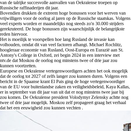
van de talrijke succesvolle aanvallen van Oekraïense troepen op
Russische raffinaderijen dit jaar.
Bovendien drukken de extreem hoge bonussen voor het werven van
vrijwilligers voor de oorlog al jaren op de Russische staatskas. Volgens
veel experts worden er maandelijks nog steeds zo'n 30.000 strijders
gerekruteerd. De hoge bonussen zijn waarschijnlijk de belangrijkste
reden hiervoor.
Het is moeilijk te voorspellen hoe lang Rusland de invasie kan
volhouden, omdat dit van veel factoren afhangt. Michael Rochlitz,
hoogleraar economie van Rusland, Oost-Europa en Eurazië aan St.
Antony's College in Oxford, zei begin 2024 in een interview met
ntv.de dat Moskou de oorlog nog minstens twee of drie jaar zou
kunnen voortzetten.
Europese en Oekraïense vertegenwoordigers achten het ook mogelijk
dat de oorlog tot 2027 of zelfs langer zou kunnen duren. Volgens een
bericht in de Spaanse krant El Pais ging de hoge vertegenwoordiger
van de EU voor buitenlandse zaken en veiligheidsbeleid, Kaya Kallas,
er in september van dit jaar van uit dat er nog minstens twee jaar bij
zou komen. De Oekraïense president Volodymyr Zelensky achtte nog
twee of drie jaar mogelijk. Moskou zelf propageert graag het verhaal
dat het een eeuwigheid zou kunnen vechten .