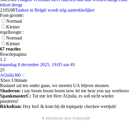
tekort dreigt
21
05/08
Tanken in België wordt nóg aantrekkelijker
Font-grootte:
Normaal
Kleiner
regelhoogte :
Normaal
Kleiner
67 reacties
Reactiepagina:
1
2
maandag 8 december 2025, 19:05 uur
#1
25
AQuila360
Xbox Ultimate
Rusland zal ten onder gaan, we moeten UA blijven steunen.
Shaderon:
i say boom boom boom now let me hear you say weehooo
SpankmasterC:
Tut mir leit Herr AQuila, es soll nicht wieder
passieren!
RickoKun:
Hey hoi! Ik kom bij dit topiqueje checken weetjuh!
▼ Advertentie door Refinery89