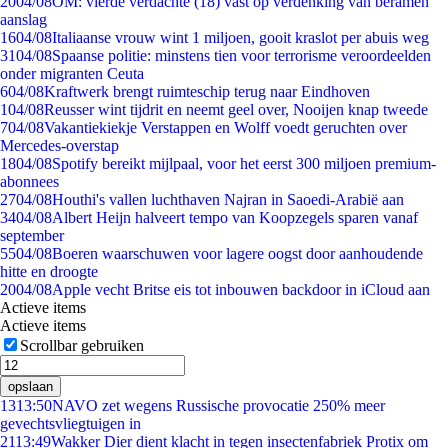
20
04/08
OM: vierde verdachte (18) vast op verdenking van beramen
aanslag
16
04/08
Italiaanse vrouw wint 1 miljoen, gooit kraslot per abuis weg
31
04/08
Spaanse politie: minstens tien voor terrorisme veroordeelden
onder migranten Ceuta
6
04/08
Kraftwerk brengt ruimteschip terug naar Eindhoven
1
04/08
Reusser wint tijdrit en neemt geel over, Nooijen knap tweede
7
04/08
Vakantiekiekje Verstappen en Wolff voedt geruchten over
Mercedes-overstap
18
04/08
Spotify bereikt mijlpaal, voor het eerst 300 miljoen premium-
abonnees
27
04/08
Houthi's vallen luchthaven Najran in Saoedi-Arabië aan
34
04/08
Albert Heijn halveert tempo van Koopzegels sparen vanaf
september
55
04/08
Boeren waarschuwen voor lagere oogst door aanhoudende
hitte en droogte
20
04/08
Apple vecht Britse eis tot inbouwen backdoor in iCloud aan
Actieve items
Actieve items
Scrollbar gebruiken
opslaan
13
13:50
NAVO zet wegens Russische provocatie 250% meer
gevechtsvliegtuigen in
21
13:49
Wakker Dier dient klacht in tegen insectenfabriek Protix om