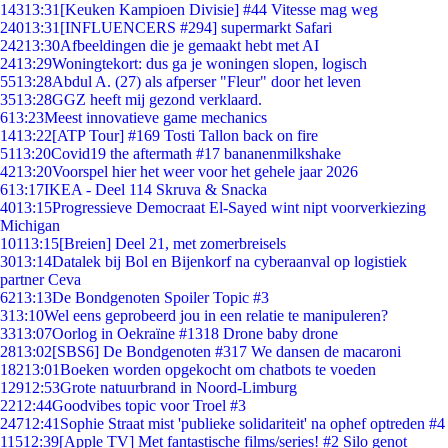
143
13:31
[Keuken Kampioen Divisie] #44 Vitesse mag weg
240
13:31
[INFLUENCERS #294] supermarkt Safari
242
13:30
Afbeeldingen die je gemaakt hebt met AI
24
13:29
Woningtekort: dus ga je woningen slopen, logisch
55
13:28
Abdul A. (27) als afperser "Fleur" door het leven
35
13:28
GGZ heeft mij gezond verklaard.
6
13:23
Meest innovatieve game mechanics
14
13:22
[ATP Tour] #169 Tosti Tallon back on fire
51
13:20
Covid19 the aftermath #17 bananenmilkshake
42
13:20
Voorspel hier het weer voor het gehele jaar 2026
6
13:17
IKEA - Deel 114 Skruva & Snacka
40
13:15
Progressieve Democraat El-Sayed wint nipt voorverkiezing
Michigan
101
13:15
[Breien] Deel 21, met zomerbreisels
30
13:14
Datalek bij Bol en Bijenkorf na cyberaanval op logistiek
partner Ceva
62
13:13
De Bondgenoten Spoiler Topic #3
3
13:10
Wel eens geprobeerd jou in een relatie te manipuleren?
33
13:07
Oorlog in Oekraïne #1318 Drone baby drone
28
13:02
[SBS6] De Bondgenoten #317 We dansen de macaroni
182
13:01
Boeken worden opgekocht om chatbots te voeden
129
12:53
Grote natuurbrand in Noord-Limburg
22
12:44
Goodvibes topic voor Troel #3
247
12:41
Sophie Straat mist 'publieke solidariteit' na ophef optreden #4
115
12:39
[Apple TV] Met fantastische films/series! #2 Silo genot