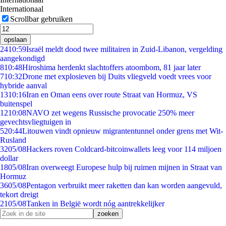
Internationaal
Scrollbar gebruiken
opslaan
24
10:59
Israël meldt dood twee militairen in Zuid-Libanon, vergelding
aangekondigd
8
10:48
Hiroshima herdenkt slachtoffers atoombom, 81 jaar later
7
10:32
Drone met explosieven bij Duits vliegveld voedt vrees voor
hybride aanval
13
10:16
Iran en Oman eens over route Straat van Hormuz, VS
buitenspel
12
10:08
NAVO zet wegens Russische provocatie 250% meer
gevechtsvliegtuigen in
5
20:44
Litouwen vindt opnieuw migrantentunnel onder grens met Wit-
Rusland
32
05/08
Hackers roven Coldcard-bitcoinwallets leeg voor 114 miljoen
dollar
18
05/08
Iran overweegt Europese hulp bij ruimen mijnen in Straat van
Hormuz
36
05/08
Pentagon verbruikt meer raketten dan kan worden aangevuld,
tekort dreigt
21
05/08
Tanken in België wordt nóg aantrekkelijker