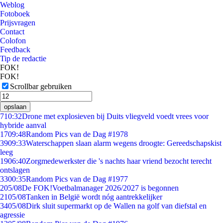
Weblog
Fotoboek
Prijsvragen
Contact
Colofon
Feedback
Tip de redactie
FOK!
FOK!
Scrollbar gebruiken
opslaan
7
10:32
Drone met explosieven bij Duits vliegveld voedt vrees voor
hybride aanval
17
09:48
Random Pics van de Dag #1978
39
09:33
Waterschappen slaan alarm wegens droogte: Gereedschapskist
leeg
19
06:40
Zorgmedewerkster die 's nachts haar vriend bezocht terecht
ontslagen
33
00:35
Random Pics van de Dag #1977
2
05/08
De FOK!Voetbalmanager 2026/2027 is begonnen
21
05/08
Tanken in België wordt nóg aantrekkelijker
34
05/08
Dirk sluit supermarkt op de Wallen na golf van diefstal en
agressie