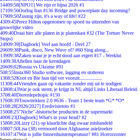
144
09:58
[NPO1] We zijn er bijna 2026 #1
171
09:56
Oorlog Iran #136 Bridge and powerplant day incoming?
179
09:50
Zuunig zijn, it's a way of life! #22
43
09:45
Perez Hilton opgenomen op spoed na uitzenden van
gruwelijke video
4
09:40
Draai hier alle platen in je platenkast #32 (The Torture Never
Stops)
249
09:39
[Dagboek] Veel aan hoofd - Deel 27
206
09:38
Punk, disco, New Wave of? #60 Sing along...
139
09:38
Zaken waar je je echt dood aan ergert #17 - Werklui
14
09:38
Aftellen naar de kerstdagen
206
09:02
Russia vs Ukraine #91
5
08:55
Insta360 Studio software, lagging en stotteren
13
08:52
Koot en Bie hun tijd ver vooruit..................
113
08:44
Vrienden gaan op vakantie zonder mij uit te nodigen
138
08:43
Wat je ook stemt, je krijgt in NL altijd Links Liberaal Beleid.
37
08:40
Dierenlepeltopic #150
176
08:39
Touwtrekken 2.0 #636 - Team 1 beste team *G* *O*
21
08:28
[2026/2027] Eredivisietoto #1
150
08:25
"Niche"-historische producten in de supermarkt
40
08:23
[Dagboek] What's in your head? #2
158
08:20
Lizzy (21) op klaarlichte dag zwaar mishandeld
108
07:50
Lisa (38) vermoord door Afghaanse asielzoeker
161
07:47
Wat is jullie binnenhuistemperatuur? #81 Horrorzomer
Internationaal