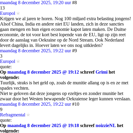
maandag 8 december 2025, 19:20 uur
#8
13
Europol
Krijgen we al jaren te horen. Nog 100 miljard extra belasting jongens!
Alsof China, India en andere niet EU landen, zich in deze sancties
gaan mengen en hun eigen economie kapot laten maken. De Duitse
economie, de tot voor kort best lopende van de EU, ligt op zijn reet
door de aanslag van Oekraine op de Nord Stream. Ook Nederland
levert dagelijks in. Hoever laten we ons nog uitkleden?
maandag 8 december 2025, 19:22 uur
#9
3
Europol
quote:
Op
maandag 8 december 2025 @ 19:12
schreef
Grimi
het
volgende:
Tuurlijk, straks is het geld op, zoals de munitie allang op is en ze met
spades vechten.
Niet te geloven dat deze jongens op ezeltjes en zonder munitie het
zwaar door het Westen bewapende Oekraiense leger kunnen verslaan.
maandag 8 december 2025, 19:22 uur
#10
9
Refragmental
quote:
Op
maandag 8 december 2025 @ 19:18
schreef
noizzieNL
het
volgende: