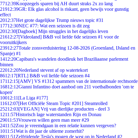
77
12:39
Koopzegels sparen bij AH duurt straks 2x zo lang
219
12:39
GR: Elk glas alcohol is riskant, geen bewijs voor gunstig
effect
20
12:37
Het grote dagelijkse Trump nieuws topic #31
177
12:30
NEC #77: Wat een seizoen is dit zeg
20
12:30
[Dagboek] Mijn struggles in het dagelijks leven
216
12:27
[Videoland] B&B vol liefde 6de seizoen #1 voor de
vooruitkijkers
239
12:27
Totale zonsverduistering 12-08-2026 (Groenland, IJsland en
Spanje) #1
14
12:20
Capibara's wandelen doodleuk het Braziliaanse parlement
binnen
220
12:20
Nederland stevent af op watertekort
86
12:17
[RTL] B&B vol liefde 6de seizoen #4
171
12:15
[AMV] VS #1312 spammers van de internationale rechtsorde
168
12:12
Gianni Infantino doet aanbod om 211 voetbalbonden 'om te
kopen'
100
12:11
[La Liga #177]
116
12:07
[Het Officiële Steam Topic #201] Steamrolled
252
12:03
[VEGAN] Vrij van dierlijke producten - deel 3
12
11:57
Historisch lage waterstanden Rijn en Donau
290
11:53
Vrouwen willen geen man meer #29
24
11:52
Zou je vreemdgaan in een relatie kunnen vergeven?
10
11:51
Wat is dit jaar de ultieme zomerhit?
88
11:51
Zelfrijdende Tesla's mogen de weg op in Nederland #2