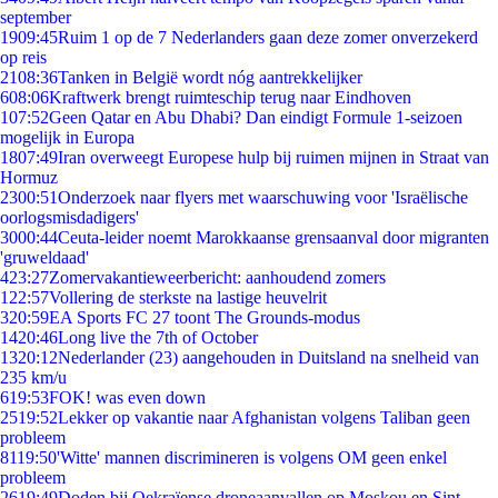
september
19
09:45
Ruim 1 op de 7 Nederlanders gaan deze zomer onverzekerd
op reis
21
08:36
Tanken in België wordt nóg aantrekkelijker
6
08:06
Kraftwerk brengt ruimteschip terug naar Eindhoven
1
07:52
Geen Qatar en Abu Dhabi? Dan eindigt Formule 1-seizoen
mogelijk in Europa
18
07:49
Iran overweegt Europese hulp bij ruimen mijnen in Straat van
Hormuz
23
00:51
Onderzoek naar flyers met waarschuwing voor 'Israëlische
oorlogsmisdadigers'
30
00:44
Ceuta-leider noemt Marokkaanse grensaanval door migranten
'gruweldaad'
4
23:27
Zomervakantieweerbericht: aanhoudend zomers
1
22:57
Vollering de sterkste na lastige heuvelrit
3
20:59
EA Sports FC 27 toont The Grounds-modus
14
20:46
Long live the 7th of October
13
20:12
Nederlander (23) aangehouden in Duitsland na snelheid van
235 km/u
6
19:53
FOK! was even down
25
19:52
Lekker op vakantie naar Afghanistan volgens Taliban geen
probleem
81
19:50
'Witte' mannen discrimineren is volgens OM geen enkel
probleem
26
19:49
Doden bij Oekraïense droneaanvallen op Moskou en Sint-