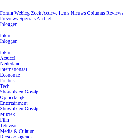
Forum
Weblog
Zoek
Actieve Items
Nieuws
Columns
Reviews
Previews
Specials
Archief
Inloggen
fok.nl
Inloggen
fok.nl
Actueel
Nederland
Internationaal
Economie
Politiek
Tech
Showbiz en Gossip
Opmerkelijk
Entertainment
Showbiz en Gossip
Muziek
Film
Televisie
Media & Cultuur
Bioscoopagenda