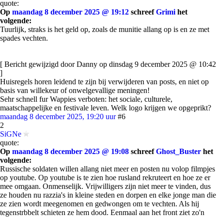
quote:
Op
maandag 8 december 2025 @ 19:12
schreef
Grimi
het
volgende:
Tuurlijk, straks is het geld op, zoals de munitie allang op is en ze met
spades vechten.
[ Bericht gewijzigd door Danny op dinsdag 9 december 2025 @ 10:42
]
Huisregels horen leidend te zijn bij verwijderen van posts, en niet op
basis van willekeur of onwelgevallige meningen!
Sehr schnell fur Wappies verboten: het sociale, culturele,
maatschappelijke en festivale leven. Welk logo krijgen we opgeprikt?
maandag 8 december 2025, 19:20 uur
#6
2
SiGNe
quote:
Op
maandag 8 december 2025 @ 19:08
schreef
Ghost_Buster
het
volgende:
Russische soldaten willen allang niet meer en posten nu volop filmpjes
op youtube. Op youtube is te zien hoe rusland rekruteert en hoe ze er
mee omgaan. Onmenselijk. Vrijwilligers zijn niet meer te vinden, dus
ze houden nu razzia's in kleine steden en dorpen en elke jonge man die
ze zien wordt meegenomen en gedwongen om te vechten. Als hij
tegenstrbbelt schieten ze hem dood. Eenmaal aan het front ziet zo'n