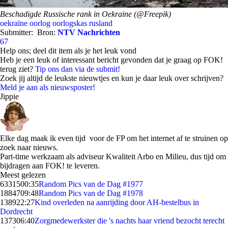
Beschadigde Russische rank in Oekraine (@Freepik)
oekraïne
oorlog
oorlogskas
rusland
Submitter:
Bron:
NTV Nachrichten
67
Help ons; deel dit item als je het leuk vond
Heb je een leuk of interessant bericht gevonden dat je graag op FOK!
terug ziet?
Tip ons dan via de submit!
Zoek jij altijd de leukste nieuwtjes en kun je daar leuk over schrijven?
Meld je aan als nieuwsposter!
Jippie
Elke dag maak ik even tijd voor de FP om het internet af te struinen op
zoek naar nieuws.
Part-time werkzaam als adviseur Kwaliteit Arbo en Milieu, dus tijd om
bijdragen aan FOK! te leveren.
Meest gelezen
63315
00:35
Random Pics van de Dag #1977
18847
09:48
Random Pics van de Dag #1978
1389
22:27
Kind overleden na aanrijding door AH-bestelbus in
Dordrecht
1373
06:40
Zorgmedewerkster die 's nachts haar vriend bezocht terecht