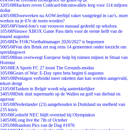
32
05/08
Hackers roven Coldcard-bitcoinwallets leeg voor 114 miljoen
dollar
43
05/08
Doorwerken na AOW-leeftijd vaker vastgelegd in cao's, moet
werken na je 67e de norm worden?
36
05/08
Vinted-foto's van vrouwen massaal gedeeld op seksfora
1
05/08
Nieuwe XBOX Game Pass titels voor de eerste helft van de
maand augustus
2
05/08
De FOK!Voetbalmanager 2026/2027 is begonnen
50
05/08
Van den Brink zet nog eens 14 gemeenten onder toezicht om
spreidingswet
18
05/08
Iran overweegt Europese hulp bij ruimen mijnen in Straat van
Hormuz
3
05/08
EA Sports FC 27 toont The Grounds-modus
1
05/08
Gears of War: E-Day open beta begint 6 augustus
36
05/08
Pentagon verbruikt meer raketten dan kan worden aangevuld,
tekort dreigt
21
05/08
Tanken in België wordt nóg aantrekkelijker
34
05/08
Dirk sluit supermarkt op de Wallen na golf van diefstal en
agressie
13
05/08
Nederlander (23) aangehouden in Duitsland na snelheid van
235 km/u
3
05/08
Gedurfd NEC blijft overeind bij Olympiakos
14
05/08
Long live the 7th of October
12
05/08
Random Pics van de Dag #1976