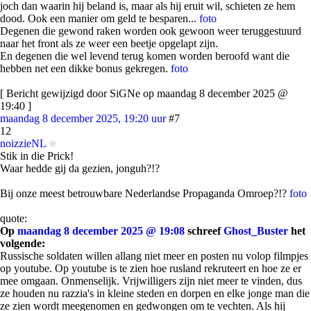
joch dan waarin hij beland is, maar als hij eruit wil, schieten ze hem
dood. Ook een manier om geld te besparen...
foto
Degenen die gewond raken worden ook gewoon weer teruggestuurd
naar het front als ze weer een beetje opgelapt zijn.
En degenen die wel levend terug komen worden beroofd want die
hebben net een dikke bonus gekregen.
foto
[ Bericht gewijzigd door SiGNe op maandag 8 december 2025 @
19:40 ]
maandag 8 december 2025, 19:20 uur
#7
12
noizzieNL
Stik in die Prick!
Waar hedde gij da gezien, jonguh?!?
Bij onze meest betrouwbare Nederlandse Propaganda Omroep?!?
foto
quote:
Op
maandag 8 december 2025 @ 19:08
schreef
Ghost_Buster
het
volgende:
Russische soldaten willen allang niet meer en posten nu volop filmpjes
op youtube. Op youtube is te zien hoe rusland rekruteert en hoe ze er
mee omgaan. Onmenselijk. Vrijwilligers zijn niet meer te vinden, dus
ze houden nu razzia's in kleine steden en dorpen en elke jonge man die
ze zien wordt meegenomen en gedwongen om te vechten. Als hij