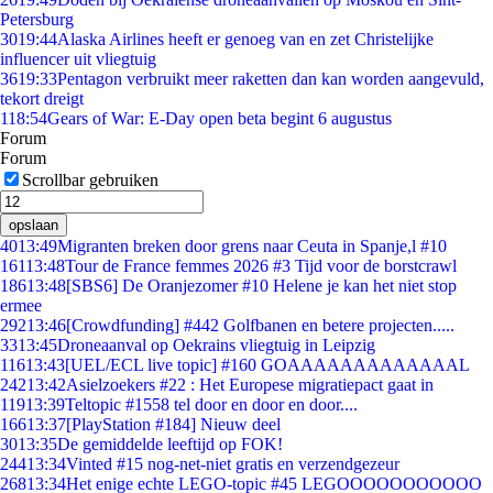
Petersburg
30
19:44
Alaska Airlines heeft er genoeg van en zet Christelijke
influencer uit vliegtuig
36
19:33
Pentagon verbruikt meer raketten dan kan worden aangevuld,
tekort dreigt
1
18:54
Gears of War: E-Day open beta begint 6 augustus
Forum
Forum
Scrollbar gebruiken
opslaan
40
13:49
Migranten breken door grens naar Ceuta in Spanje,l #10
161
13:48
Tour de France femmes 2026 #3 Tijd voor de borstcrawl
186
13:48
[SBS6] De Oranjezomer #10 Helene je kan het niet stop
ermee
292
13:46
[Crowdfunding] #442 Golfbanen en betere projecten.....
33
13:45
Droneaanval op Oekrains vliegtuig in Leipzig
116
13:43
[UEL/ECL live topic] #160 GOAAAAAAAAAAAAAL
242
13:42
Asielzoekers #22 : Het Europese migratiepact gaat in
119
13:39
Teltopic #1558 tel door en door en door....
166
13:37
[PlayStation #184] Nieuw deel
30
13:35
De gemiddelde leeftijd op FOK!
244
13:34
Vinted #15 nog-net-niet gratis en verzendgezeur
268
13:34
Het enige echte LEGO-topic #45 LEGOOOOOOOOOOO