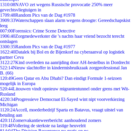
13
10:08
NAVO zet wegens Russische provocatie 250% meer
gevechtsvliegtuigen in
17
09:48
Random Pics van de Dag #1978
39
09:33
Waterschappen slaan alarm wegens droogte: Gereedschapskist
leeg
0
07:00
Forensics: Crime Scene Detective
19
06:40
Zorgmedewerkster die 's nachts haar vriend bezocht terecht
ontslagen
33
00:35
Random Pics van de Dag #1977
16
22:40
Datalek bij Bol en de Bijenkorf na cyberaanval op logistiek
partner Ceva
31
22:27
Kind overleden na aanrijding door AH-bestelbus in Dordrecht
5
22:14
Nieuw slachtoffer in kindermisbruikzaak zorgprofessional Jan
B. (66)
1
20:49
Geen Qatar en Abu Dhabi? Dan eindigt Formule 1-seizoen
mogelijk in Europa
5
20:44
Litouwen vindt opnieuw migrantentunnel onder grens met Wit-
Rusland
42
20:34
Progressieve Democraat El-Sayed wint nipt voorverkiezing
Michigan
11
20:24
Accell, moederbedrijf Sparta en Batavus, vraagt uitstel van
betaling aan
4
20:11
Zomervakantieweerbericht: aanhoudend zomers
1
19:48
Vollering de sterkste na lastige heuvelrit
8
14:04
The Division Resurgence nu gratis op pc