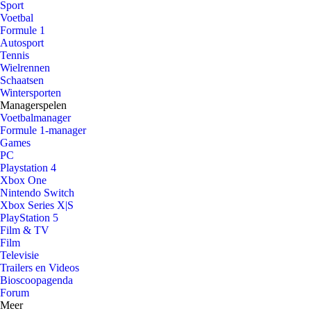
Sport
Voetbal
Formule 1
Autosport
Tennis
Wielrennen
Schaatsen
Wintersporten
Managerspelen
Voetbalmanager
Formule 1-manager
Games
PC
Playstation 4
Xbox One
Nintendo Switch
Xbox Series X|S
PlayStation 5
Film & TV
Film
Televisie
Trailers en Videos
Bioscoopagenda
Forum
Meer