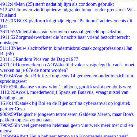
49
12:44
Man (25) sterft nadat hij lijm als condoom gebruikt
5
12:43
Litouwen vindt opnieuw migrantentunnel onder grens met Wit-
Rusland
1
12:20
XBOX platform krijgt zijn eigen "Platinum" achievements dit
jaar
36
11:55
Vinted-foto's van vrouwen massaal gedeeld op seksfora
19
11:52
Zorgmedewerkster die 's nachts haar vriend bezocht terecht
ontslagen
5
11:13
Nieuw slachtoffer in kindermisbruikzaak zorgprofessional Jan
B. (66)
33
11:13
Random Pics van de Dag #1977
43
11:10
Doorwerken na AOW-leeftijd vaker vastgelegd in cao's, moet
werken na je 67e de norm worden?
50
10:45
Van den Brink zet nog eens 14 gemeenten onder toezicht om
spreidingswet
16
10:26
Italiaanse vrouw wint 1 miljoen, gooit kraslot per abuis weg
11
10:20
Accell, moederbedrijf Sparta en Batavus, vraagt uitstel van
betaling aan
16
10:14
Datalek bij Bol en de Bijenkorf na cyberaanval op logistiek
partner Ceva
90
09:59
'Belgische' jongeren terroriseren Galderse Meren, maar Boa's
pakken topless zonnen aan
79
09:56
In veel gemeenten helemaal geen vuurwerk meer met oud en
nieuw
34
09:49
Albert Heijn halveert tempo van Koopzegels sparen vanaf