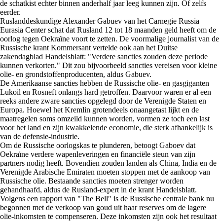
de schatkist echter binnen anderhalf jaar leeg kunnen zijn. Of zelfs
eerder.
Ruslanddeskundige Alexander Gabuev van het Carnegie Russia
Eurasia Center schat dat Rusland 12 tot 18 maanden geld heeft om de
oorlog tegen Oekraïne voort te zetten. De voormalige journalist van de
Russische krant Kommersant vertelde ook aan het Duitse
zakendagblad Handelsblatt: "Verdere sancties zouden deze periode
kunnen verkorten." Dit zou bijvoorbeeld sancties vereisen voor kleine
olie- en grondstoffenproducenten, aldus Gabuev.
De Amerikaanse sancties hebben de Russische olie- en gasgiganten
Lukoil en Rosneft onlangs hard getroffen. Daarvoor waren er al een
reeks andere zware sancties opgelegd door de Verenigde Staten en
Europa. Hoewel het Kremlin grotendeels onaangetast lijkt en de
maatregelen soms omzeild kunnen worden, vormen ze toch een last
voor het land en zijn kwakkelende economie, die sterk afhankelijk is
van de defensie-industrie.
Om de Russische oorlogskas te plunderen, betoogt Gaboev dat
Oekraïne verdere wapenleveringen en financiële steun van zijn
partners nodig heeft. Bovendien zouden landen als China, India en de
Verenigde Arabische Emiraten moeten stoppen met de aankoop van
Russische olie. Bestaande sancties moeten strenger worden
gehandhaafd, aldus de Rusland-expert in de krant Handelsblatt.
Volgens een rapport van "The Bell" is de Russische centrale bank nu
begonnen met de verkoop van goud uit haar reserves om de lagere
olie-inkomsten te compenseren. Deze inkomsten zijn ook het resultaat