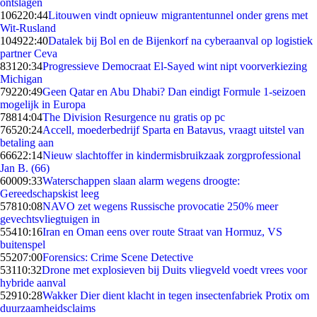
ontslagen
1062
20:44
Litouwen vindt opnieuw migrantentunnel onder grens met
Wit-Rusland
1049
22:40
Datalek bij Bol en de Bijenkorf na cyberaanval op logistiek
partner Ceva
831
20:34
Progressieve Democraat El-Sayed wint nipt voorverkiezing
Michigan
792
20:49
Geen Qatar en Abu Dhabi? Dan eindigt Formule 1-seizoen
mogelijk in Europa
788
14:04
The Division Resurgence nu gratis op pc
765
20:24
Accell, moederbedrijf Sparta en Batavus, vraagt uitstel van
betaling aan
666
22:14
Nieuw slachtoffer in kindermisbruikzaak zorgprofessional
Jan B. (66)
600
09:33
Waterschappen slaan alarm wegens droogte:
Gereedschapskist leeg
578
10:08
NAVO zet wegens Russische provocatie 250% meer
gevechtsvliegtuigen in
554
10:16
Iran en Oman eens over route Straat van Hormuz, VS
buitenspel
552
07:00
Forensics: Crime Scene Detective
531
10:32
Drone met explosieven bij Duits vliegveld voedt vrees voor
hybride aanval
529
10:28
Wakker Dier dient klacht in tegen insectenfabriek Protix om
duurzaamheidsclaims