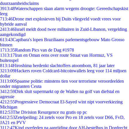
duurzaamheidsclaims
39
13:48
Waterschappen slaan alarm wegens droogte: Gereedschapskist
leeg
7
13:46
Drone met explosieven bij Duits vliegveld voedt vrees voor
hybride aanval
24
13:46
Israël meldt dood twee militairen in Zuid-Libanon, vergelding
aangekondigd
6
13:43
Capibara's lopen Braziliaans parlementsgebouw Mato Grosso
binnen
17
13:35
Random Pics van de Dag #1978
13
13:17
Iran en Oman eens over route Straat van Hormuz, VS
buitenspel
8
13:14
Hiroshima herdenkt slachtoffers atoombom, 81 jaar later
32
13:09
Hackers roven Coldcard-bitcoinwallets leeg voor 114 miljoen
dollar
31
13:00
Spaanse politie: minstens tien voor terrorisme veroordeelden
onder migranten Ceuta
34
12:59
Dirk sluit supermarkt op de Wallen na golf van diefstal en
agressie
42
12:55
Progressieve Democraat El-Sayed wint nipt voorverkiezing
Michigan
8
12:53
The Division Resurgence nu gratis op pc
64
12:53
Zetelpeiling: 24 zetels voor Pro en 18 zetels voor D66, FvD,
JA21 en PVV
31
12:47
Kind overleden na aanrijding door AH-bestelbus in Dordrecht