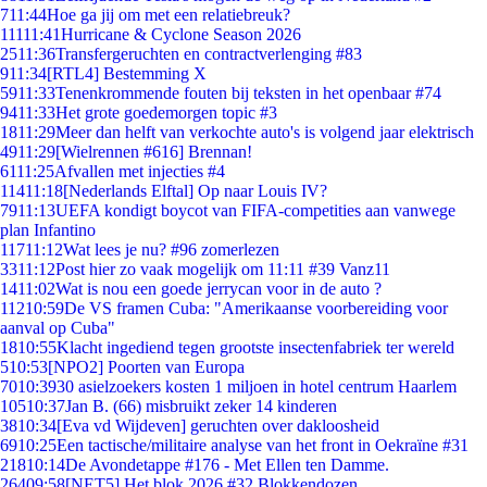
7
11:44
Hoe ga jij om met een relatiebreuk?
111
11:41
Hurricane & Cyclone Season 2026
25
11:36
Transfergeruchten en contractverlenging #83
9
11:34
[RTL4] Bestemming X
59
11:33
Tenenkrommende fouten bij teksten in het openbaar #74
94
11:33
Het grote goedemorgen topic #3
18
11:29
Meer dan helft van verkochte auto's is volgend jaar elektrisch
49
11:29
[Wielrennen #616] Brennan!
61
11:25
Afvallen met injecties #4
114
11:18
[Nederlands Elftal] Op naar Louis IV?
79
11:13
UEFA kondigt boycot van FIFA-competities aan vanwege
plan Infantino
117
11:12
Wat lees je nu? #96 zomerlezen
33
11:12
Post hier zo vaak mogelijk om 11:11 #39 Vanz11
14
11:02
Wat is nou een goede jerrycan voor in de auto ?
112
10:59
De VS framen Cuba: "Amerikaanse voorbereiding voor
aanval op Cuba"
18
10:55
Klacht ingediend tegen grootste insectenfabriek ter wereld
5
10:53
[NPO2] Poorten van Europa
70
10:39
30 asielzoekers kosten 1 miljoen in hotel centrum Haarlem
105
10:37
Jan B. (66) misbruikt zeker 14 kinderen
38
10:34
[Eva vd Wijdeven] geruchten over dakloosheid
69
10:25
Een tactische/militaire analyse van het front in Oekraïne #31
218
10:14
De Avondetappe #176 - Met Ellen ten Damme.
264
09:58
[NET5] Het blok 2026 #32 Blokkendozen