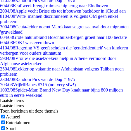
12
05/08
Random Pics van de Dag #1976
6
04/08
Kraftwerk brengt ruimteschip terug naar Eindhoven
20
04/08
Apple vecht Britse eis tot inbouwen backdoor in iCloud aan
81
04/08
'Witte' mannen discrimineren is volgens OM geen enkel
probleem
30
04/08
Ceuta-leider noemt Marokkaanse grensaanval door migranten
'gruweldaad'
6
04/08
Grote natuurbrand Boschhuizerbergen groeit naar 100 hectare
6
04/08
FOK! was even down
41
04/08
Regering VS geeft scholen die 'genderidentiteit' van kinderen
verbergen voor ouders ultimatum
59
04/08
Vrouw die asielzoekers hielp in Athene vermoord door
Afghaanse asielzoeker
25
04/08
Lekker op vakantie naar Afghanistan volgens Taliban geen
probleem
23
04/08
Random Pics van de Dag #1975
7
03/08
VrijMiBabes #315 (not very sfw!)
10
03/08
Spider-Man: Brand New Day knalt naar bijna 800 miljoen
euro in eerste weekend
Laatste items
Laatste items
Toon berichten uit deze thema's
Actueel
Entertainment
Sport