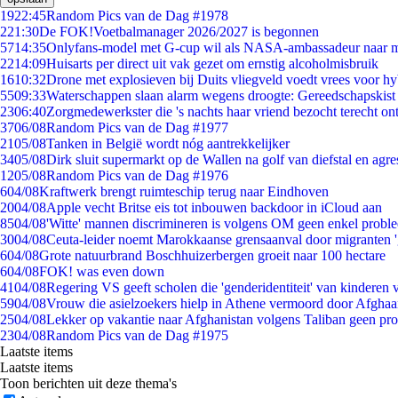
19
22:45
Random Pics van de Dag #1978
2
21:30
De FOK!Voetbalmanager 2026/2027 is begonnen
57
14:35
Onlyfans-model met G-cup wil als NASA-ambassadeur naar 
22
14:09
Huisarts per direct uit vak gezet om ernstig alcoholmisbruik
16
10:32
Drone met explosieven bij Duits vliegveld voedt vrees voor hy
55
09:33
Waterschappen slaan alarm wegens droogte: Gereedschapskist
23
06:40
Zorgmedewerkster die 's nachts haar vriend bezocht terecht on
37
06/08
Random Pics van de Dag #1977
21
05/08
Tanken in België wordt nóg aantrekkelijker
34
05/08
Dirk sluit supermarkt op de Wallen na golf van diefstal en agre
12
05/08
Random Pics van de Dag #1976
6
04/08
Kraftwerk brengt ruimteschip terug naar Eindhoven
20
04/08
Apple vecht Britse eis tot inbouwen backdoor in iCloud aan
85
04/08
'Witte' mannen discrimineren is volgens OM geen enkel probl
30
04/08
Ceuta-leider noemt Marokkaanse grensaanval door migranten 
6
04/08
Grote natuurbrand Boschhuizerbergen groeit naar 100 hectare
6
04/08
FOK! was even down
41
04/08
Regering VS geeft scholen die 'genderidentiteit' van kinderen
59
04/08
Vrouw die asielzoekers hielp in Athene vermoord door Afghaa
25
04/08
Lekker op vakantie naar Afghanistan volgens Taliban geen pr
23
04/08
Random Pics van de Dag #1975
Laatste items
Laatste items
Toon berichten uit deze thema's