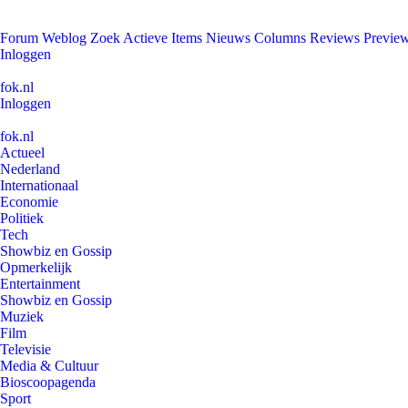
Forum
Weblog
Zoek
Actieve Items
Nieuws
Columns
Reviews
Previe
Inloggen
fok.nl
Inloggen
fok.nl
Actueel
Nederland
Internationaal
Economie
Politiek
Tech
Showbiz en Gossip
Opmerkelijk
Entertainment
Showbiz en Gossip
Muziek
Film
Televisie
Media & Cultuur
Bioscoopagenda
Sport