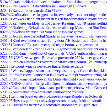
51
04:38
Israël meldt dood twee militairen in Zuid-Libanon, vergeldin
9
04:27
Ontslagen bij Halo Studios na Campaign Evolved
37
04:13
Random Pics van de Dag #1977
5
04:04
Netflix-abonnees krijgen exclusieve early access tot uitgebreide
33
04:01
Wakker Dier dient klacht in tegen insectenfabriek Protix om 
12
03:56
Zangeres en Idols-jurylid Jerney Kaagman op 79-jarige leeftij
27
03:06
Doden bij Oekraïense droneaanvallen op Moskou en Sint-Pete
8
02:56
PS5-doos waarschuwt voor einde fysieke games
12
01:08
Accell, moederbedrijf Sparta en Batavus, vraagt uitstel van bet
34
01:01
Kind overleden na aanrijding door AH-bestelbus in Dordrecht
15
00:51
Duitser (93) crasht met quad tegen boom, vier gewonden
53
00:28
Van den Brink zet nog eens 14 gemeenten onder toezicht om s
57
23:55
Onlyfans-model met G-cup wil als NASA-ambassadeur naar 
25
22:56
NAVO zet wegens Russische provocatie 250% meer gevechtsvl
22
22:50
Iran en Oman eens over route Straat van Hormuz, VS buitensp
2
22:17
Le Court wint na nerveuze finale, Pieterse derde
55
21:25
Waterschappen slaan alarm wegens droogte: Gereedschapskist
45
21:00
Progressieve Democraat El-Sayed wint nipt voorverkiezing M
16
21:00
Drone met explosieven bij Duits vliegveld voedt vrees voor hy
2
20:58
XBOX platform krijgt zijn eigen "Platinum" achievements dit ja
12
20:48
Capibara's lopen Braziliaans parlementsgebouw Mato Grosso 
5
20:30
Zomervakantieweerbericht: aanhoudend zomers
1
20:21
Lemmen boekt eerste profzege in zware Ronde van Polen-rit
22
20:05
Huisarts per direct uit vak gezet om ernstig alcoholmisbruik
15
19:45
Hiroshima herdenkt slachtoffers atoombom, 81 jaar later