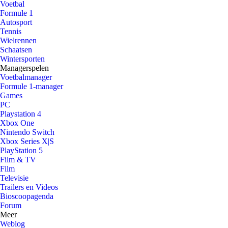
Voetbal
Formule 1
Autosport
Tennis
Wielrennen
Schaatsen
Wintersporten
Managerspelen
Voetbalmanager
Formule 1-manager
Games
PC
Playstation 4
Xbox One
Nintendo Switch
Xbox Series X|S
PlayStation 5
Film & TV
Film
Televisie
Trailers en Videos
Bioscoopagenda
Forum
Meer
Weblog