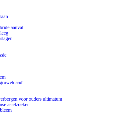
maan
bride aanval
 leeg
tslagen
ssie
eem
'gruweldaad'
 verbergen voor ouders ultimatum
nse asielzoeker
obleem