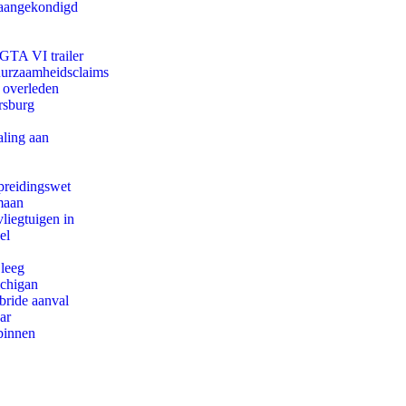
g aangekondigd
 GTA VI trailer
duurzaamheidsclaims
d overleden
rsburg
aling aan
preidingswet
maan
iegtuigen in
el
 leeg
ichigan
bride aanval
ar
binnen