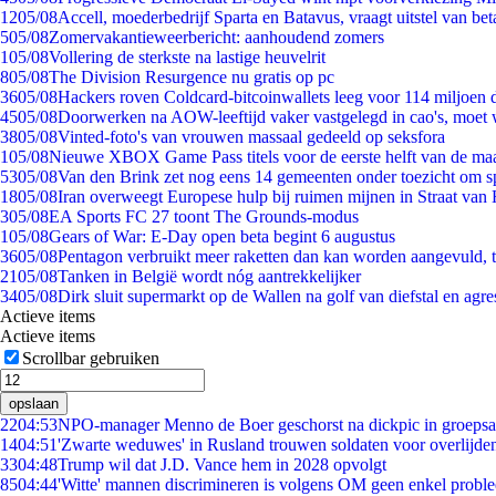
12
05/08
Accell, moederbedrijf Sparta en Batavus, vraagt uitstel van bet
5
05/08
Zomervakantieweerbericht: aanhoudend zomers
1
05/08
Vollering de sterkste na lastige heuvelrit
8
05/08
The Division Resurgence nu gratis op pc
36
05/08
Hackers roven Coldcard-bitcoinwallets leeg voor 114 miljoen d
45
05/08
Doorwerken na AOW-leeftijd vaker vastgelegd in cao's, moet
38
05/08
Vinted-foto's van vrouwen massaal gedeeld op seksfora
1
05/08
Nieuwe XBOX Game Pass titels voor de eerste helft van de ma
53
05/08
Van den Brink zet nog eens 14 gemeenten onder toezicht om s
18
05/08
Iran overweegt Europese hulp bij ruimen mijnen in Straat va
3
05/08
EA Sports FC 27 toont The Grounds-modus
1
05/08
Gears of War: E-Day open beta begint 6 augustus
36
05/08
Pentagon verbruikt meer raketten dan kan worden aangevuld, t
21
05/08
Tanken in België wordt nóg aantrekkelijker
34
05/08
Dirk sluit supermarkt op de Wallen na golf van diefstal en agre
Actieve items
Actieve items
Scrollbar gebruiken
opslaan
22
04:53
NPO-manager Menno de Boer geschorst na dickpic in groeps
14
04:51
'Zwarte weduwes' in Rusland trouwen soldaten voor overlijden
33
04:48
Trump wil dat J.D. Vance hem in 2028 opvolgt
85
04:44
'Witte' mannen discrimineren is volgens OM geen enkel probl