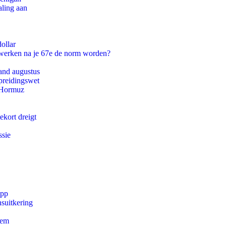
aling aan
ollar
 werken na je 67e de norm worden?
and augustus
preidingswet
n Hormuz
ekort dreigt
ssie
app
suitkering
eem