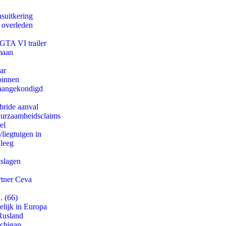
suitkering
d overleden
 GTA VI trailer
maan
ar
binnen
g aangekondigd
bride aanval
duurzaamheidsclaims
el
iegtuigen in
 leeg
tslagen
rtner Ceva
. (66)
lijk in Europa
Rusland
ichigan