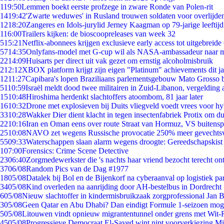
1
19:50
Lemmen boekt eerste profzege in zware Ronde van Polen-rit
14
19:42
'Zwarte weduwes' in Rusland trouwen soldaten voor overlijden
12
18:20
Zangeres en Idols-jurylid Jerney Kaagman op 79-jarige leeftij
1
16:00
Trailers kijken: de bioscoopreleases van week 32
5
15:21
Netflix-abonnees krijgen exclusieve early access tot uitgebreide
57
14:35
Onlyfans-model met G-cup wil als NASA-ambassadeur naar 
22
14:09
Huisarts per direct uit vak gezet om ernstig alcoholmisbruik
2
12:12
XBOX platform krijgt zijn eigen "Platinum" achievements dit ja
12
11:27
Capibara's lopen Braziliaans parlementsgebouw Mato Grosso 
51
10:59
Israël meldt dood twee militairen in Zuid-Libanon, vergeldin
15
10:48
Hiroshima herdenkt slachtoffers atoombom, 81 jaar later
16
10:32
Drone met explosieven bij Duits vliegveld voedt vrees voor hy
33
10:28
Wakker Dier dient klacht in tegen insectenfabriek Protix om 
22
10:16
Iran en Oman eens over route Straat van Hormuz, VS buitensp
25
10:08
NAVO zet wegens Russische provocatie 250% meer gevechtsvl
55
09:33
Waterschappen slaan alarm wegens droogte: Gereedschapskist
1
07:00
Forensics: Crime Scene Detective
23
06:40
Zorgmedewerkster die 's nachts haar vriend bezocht terecht on
37
06/08
Random Pics van de Dag #1977
18
05/08
Datalek bij Bol en de Bijenkorf na cyberaanval op logistiek pa
34
05/08
Kind overleden na aanrijding door AH-bestelbus in Dordrecht
6
05/08
Nieuw slachtoffer in kindermisbruikzaak zorgprofessional Jan B
3
05/08
Geen Qatar en Abu Dhabi? Dan eindigt Formule 1-seizoen moge
5
05/08
Litouwen vindt opnieuw migrantentunnel onder grens met Wit-
45
05/08
Progressieve Democraat El-Sayed wint nipt voorverkiezing M