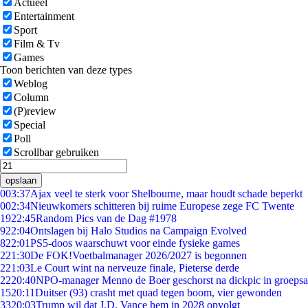
Actueel
Entertainment
Sport
Film & Tv
Games
Toon berichten van deze types
Weblog
Column
(P)review
Special
Poll
Scrollbar gebruiken
opslaan
0
03:37
Ajax veel te sterk voor Shelbourne, maar houdt schade beperkt
0
02:34
Nieuwkomers schitteren bij ruime Europese zege FC Twente
19
22:45
Random Pics van de Dag #1978
9
22:04
Ontslagen bij Halo Studios na Campaign Evolved
8
22:01
PS5-doos waarschuwt voor einde fysieke games
2
21:30
De FOK!Voetbalmanager 2026/2027 is begonnen
2
21:03
Le Court wint na nerveuze finale, Pieterse derde
22
20:40
NPO-manager Menno de Boer geschorst na dickpic in groeps
15
20:11
Duitser (93) crasht met quad tegen boom, vier gewonden
33
20:03
Trump wil dat J.D. Vance hem in 2028 opvolgt