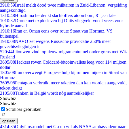
39
10:59
Israël meldt dood twee militairen in Zuid-Libanon, vergelding
aangekondigd
13
10:48
Hiroshima herdenkt slachtoffers atoombom, 81 jaar later
10
10:32
Drone met explosieven bij Duits vliegveld voedt vrees voor
hybride aanval
19
10:16
Iran en Oman eens over route Straat van Hormuz, VS
buitenspel
19
10:08
NAVO zet wegens Russische provocatie 250% meer
gevechtsvliegtuigen in
5
20:44
Litouwen vindt opnieuw migrantentunnel onder grens met Wit-
Rusland
36
05/08
Hackers roven Coldcard-bitcoinwallets leeg voor 114 miljoen
dollar
18
05/08
Iran overweegt Europese hulp bij ruimen mijnen in Straat van
Hormuz
36
05/08
Pentagon verbruikt meer raketten dan kan worden aangevuld,
tekort dreigt
21
05/08
Tanken in België wordt nóg aantrekkelijker
Showbiz
Showbiz
Scrollbar gebruiken
opslaan
43
14:35
Onlyfans-model met G-cup wil als NASA-ambassadeur naar