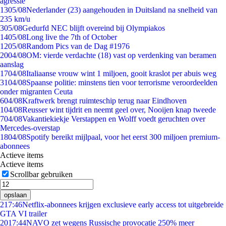
agressie
13
05/08
Nederlander (23) aangehouden in Duitsland na snelheid van
235 km/u
3
05/08
Gedurfd NEC blijft overeind bij Olympiakos
14
05/08
Long live the 7th of October
12
05/08
Random Pics van de Dag #1976
20
04/08
OM: vierde verdachte (18) vast op verdenking van beramen
aanslag
17
04/08
Italiaanse vrouw wint 1 miljoen, gooit kraslot per abuis weg
31
04/08
Spaanse politie: minstens tien voor terrorisme veroordeelden
onder migranten Ceuta
6
04/08
Kraftwerk brengt ruimteschip terug naar Eindhoven
1
04/08
Reusser wint tijdrit en neemt geel over, Nooijen knap tweede
7
04/08
Vakantiekiekje Verstappen en Wolff voedt geruchten over
Mercedes-overstap
18
04/08
Spotify bereikt mijlpaal, voor het eerst 300 miljoen premium-
abonnees
Actieve items
Actieve items
Scrollbar gebruiken
opslaan
2
17:46
Netflix-abonnees krijgen exclusieve early access tot uitgebreide
GTA VI trailer
20
17:44
NAVO zet wegens Russische provocatie 250% meer