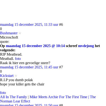
maandag 15 december 2025, 11:33 uur
#6
0
Bushmaster
Microschoft
quote:
Op
maandag 15 december 2025 @ 10:14
schreef
mvdejong
het
volgende:
RIP Meathead.
Meatball.
foto
Raak ik hier een gevoelige sneer?
maandag 15 december 2025, 11:45 uur
#7
0
Kickstart
R.I.P you dumb polak
hope your killer gets the chair
foto
All In The Family | Mike Meets Archie For The First Time | The
Norman Lear Effect
maandag 15 december 2025, 11:50 uur
#8