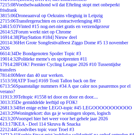
72
15:08
Voedselwaakhond wil dat Efteling stopt met onbeperkt
frisdrank
38
15:06
Droneaanval op Oekrains vliegtuig in Leipzig
27
15:06
Transfergeruchten en contractverlenging #83
246
15:03
Vinted #15 nog-net-niet gratis en verzendgezeur
26
14:52
Forum werkt niet op Chrome
169
14:38
[PlayStation #184] Nieuw deel
201
14:36
Het Grote Songfestivalfeest Ziggo Dome #5 13 november
2026
66
14:34
De Bondgenoten Spoiler Topic #3
190
14:32
Politieke meme's en spotprenten #11
179
14:28
FOK! Premier Cycling League 2026 #10 Tussentijdse
transfers
78
14:00
Meer dan 40 uur werken.
15
13:59
[ATP Tour] #169 Tosti Tallon back on fire
67
13:56
Spaanstalige nummers #34 A que calor nos pasaremos por el
verano?
119
13:39
Teltopic #1558 tel door en door en door....
30
13:35
De gemiddelde leeftijd op FOK!
268
13:34
Het enige echte LEGO-topic #45 LEGOOOOOOOOOOO
24
13:29
Woningtekort: dus ga je woningen slopen, logisch
42
13:20
Voorspel hier het weer voor het gehele jaar 2026
6
13:17
IKEA - Deel 114 Skruva & Snacka
22
12:44
Goodvibes topic voor Troel #3
247
12:41
Sophie Straat mist 'publieke solidariteit' na ophef optreden #4