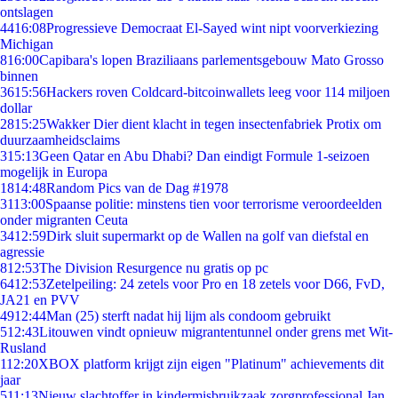
ontslagen
44
16:08
Progressieve Democraat El-Sayed wint nipt voorverkiezing
Michigan
8
16:00
Capibara's lopen Braziliaans parlementsgebouw Mato Grosso
binnen
36
15:56
Hackers roven Coldcard-bitcoinwallets leeg voor 114 miljoen
dollar
28
15:25
Wakker Dier dient klacht in tegen insectenfabriek Protix om
duurzaamheidsclaims
3
15:13
Geen Qatar en Abu Dhabi? Dan eindigt Formule 1-seizoen
mogelijk in Europa
18
14:48
Random Pics van de Dag #1978
31
13:00
Spaanse politie: minstens tien voor terrorisme veroordeelden
onder migranten Ceuta
34
12:59
Dirk sluit supermarkt op de Wallen na golf van diefstal en
agressie
8
12:53
The Division Resurgence nu gratis op pc
64
12:53
Zetelpeiling: 24 zetels voor Pro en 18 zetels voor D66, FvD,
JA21 en PVV
49
12:44
Man (25) sterft nadat hij lijm als condoom gebruikt
5
12:43
Litouwen vindt opnieuw migrantentunnel onder grens met Wit-
Rusland
1
12:20
XBOX platform krijgt zijn eigen "Platinum" achievements dit
jaar
5
11:13
Nieuw slachtoffer in kindermisbruikzaak zorgprofessional Jan