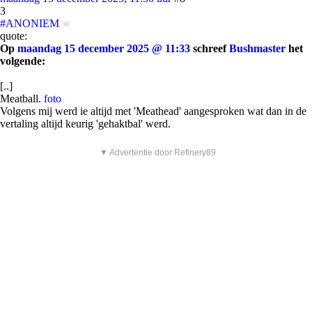
3
#ANONIEM
quote:
Op
maandag 15 december 2025 @ 11:33
schreef
Bushmaster
het
volgende:
[..]
Meatball.
foto
Volgens mij werd ie altijd met 'Meathead' aangesproken wat dan in de
vertaling altijd keurig 'gehaktbal' werd.
▼ Advertentie door Refinery89