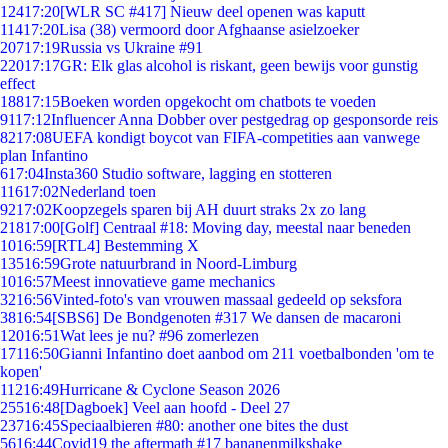
124
17:20
[WLR SC #417] Nieuw deel openen was kaputt
114
17:20
Lisa (38) vermoord door Afghaanse asielzoeker
207
17:19
Russia vs Ukraine #91
220
17:17
GR: Elk glas alcohol is riskant, geen bewijs voor gunstig
effect
188
17:15
Boeken worden opgekocht om chatbots te voeden
91
17:12
Influencer Anna Dobber over pestgedrag op gesponsorde reis
82
17:08
UEFA kondigt boycot van FIFA-competities aan vanwege
plan Infantino
6
17:04
Insta360 Studio software, lagging en stotteren
116
17:02
Nederland toen
92
17:02
Koopzegels sparen bij AH duurt straks 2x zo lang
218
17:00
[Golf] Centraal #18: Moving day, meestal naar beneden
10
16:59
[RTL4] Bestemming X
135
16:59
Grote natuurbrand in Noord-Limburg
10
16:57
Meest innovatieve game mechanics
32
16:56
Vinted-foto's van vrouwen massaal gedeeld op seksfora
38
16:54
[SBS6] De Bondgenoten #317 We dansen de macaroni
120
16:51
Wat lees je nu? #96 zomerlezen
171
16:50
Gianni Infantino doet aanbod om 211 voetbalbonden 'om te
kopen'
112
16:49
Hurricane & Cyclone Season 2026
255
16:48
[Dagboek] Veel aan hoofd - Deel 27
237
16:45
Speciaalbieren #80: another one bites the dust
56
16:44
Covid19 the aftermath #17 bananenmilkshake