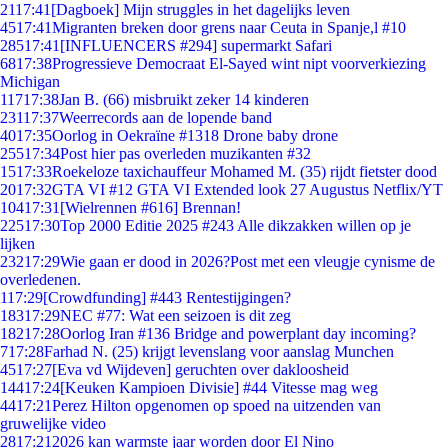
21
17:41
[Dagboek] Mijn struggles in het dagelijks leven
45
17:41
Migranten breken door grens naar Ceuta in Spanje,l #10
285
17:41
[INFLUENCERS #294] supermarkt Safari
68
17:38
Progressieve Democraat El-Sayed wint nipt voorverkiezing
Michigan
117
17:38
Jan B. (66) misbruikt zeker 14 kinderen
231
17:37
Weerrecords aan de lopende band
40
17:35
Oorlog in Oekraïne #1318 Drone baby drone
255
17:34
Post hier pas overleden muzikanten #32
15
17:33
Roekeloze taxichauffeur Mohamed M. (35) rijdt fietster dood
20
17:32
GTA VI #12 GTA VI Extended look 27 Augustus Netflix/YT
104
17:31
[Wielrennen #616] Brennan!
225
17:30
Top 2000 Editie 2025 #243 Alle dikzakken willen op je
lijken
232
17:29
Wie gaan er dood in 2026?Post met een vleugje cynisme de
overledenen.
1
17:29
[Crowdfunding] #443 Rentestijgingen?
183
17:29
NEC #77: Wat een seizoen is dit zeg
182
17:28
Oorlog Iran #136 Bridge and powerplant day incoming?
7
17:28
Farhad N. (25) krijgt levenslang voor aanslag Munchen
45
17:27
[Eva vd Wijdeven] geruchten over dakloosheid
144
17:24
[Keuken Kampioen Divisie] #44 Vitesse mag weg
44
17:21
Perez Hilton opgenomen op spoed na uitzenden van
gruwelijke video
28
17:21
2026 kan warmste jaar worden door El Nino