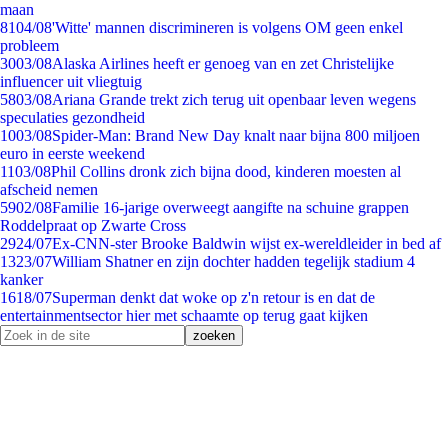
maan
81
04/08
'Witte' mannen discrimineren is volgens OM geen enkel
probleem
30
03/08
Alaska Airlines heeft er genoeg van en zet Christelijke
influencer uit vliegtuig
58
03/08
Ariana Grande trekt zich terug uit openbaar leven wegens
speculaties gezondheid
10
03/08
Spider-Man: Brand New Day knalt naar bijna 800 miljoen
euro in eerste weekend
11
03/08
Phil Collins dronk zich bijna dood, kinderen moesten al
afscheid nemen
59
02/08
Familie 16-jarige overweegt aangifte na schuine grappen
Roddelpraat op Zwarte Cross
29
24/07
Ex-CNN-ster Brooke Baldwin wijst ex-wereldleider in bed af
13
23/07
William Shatner en zijn dochter hadden tegelijk stadium 4
kanker
16
18/07
Superman denkt dat woke op z'n retour is en dat de
entertainmentsector hier met schaamte op terug gaat kijken