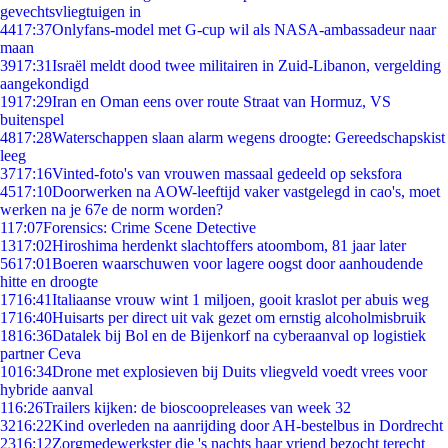
gevechtsvliegtuigen in
44
17:37
Onlyfans-model met G-cup wil als NASA-ambassadeur naar
maan
39
17:31
Israël meldt dood twee militairen in Zuid-Libanon, vergelding
aangekondigd
19
17:29
Iran en Oman eens over route Straat van Hormuz, VS
buitenspel
48
17:28
Waterschappen slaan alarm wegens droogte: Gereedschapskist
leeg
37
17:16
Vinted-foto's van vrouwen massaal gedeeld op seksfora
45
17:10
Doorwerken na AOW-leeftijd vaker vastgelegd in cao's, moet
werken na je 67e de norm worden?
1
17:07
Forensics: Crime Scene Detective
13
17:02
Hiroshima herdenkt slachtoffers atoombom, 81 jaar later
56
17:01
Boeren waarschuwen voor lagere oogst door aanhoudende
hitte en droogte
17
16:41
Italiaanse vrouw wint 1 miljoen, gooit kraslot per abuis weg
17
16:40
Huisarts per direct uit vak gezet om ernstig alcoholmisbruik
18
16:36
Datalek bij Bol en de Bijenkorf na cyberaanval op logistiek
partner Ceva
10
16:34
Drone met explosieven bij Duits vliegveld voedt vrees voor
hybride aanval
1
16:26
Trailers kijken: de bioscoopreleases van week 32
32
16:22
Kind overleden na aanrijding door AH-bestelbus in Dordrecht
23
16:12
Zorgmedewerkster die 's nachts haar vriend bezocht terecht