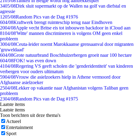
21
05/08
Tanken in België wordt nóg aantrekkelijker
34
05/08
Dirk sluit supermarkt op de Wallen na golf van diefstal en
agressie
12
05/08
Random Pics van de Dag #1976
6
04/08
Kraftwerk brengt ruimteschip terug naar Eindhoven
20
04/08
Apple vecht Britse eis tot inbouwen backdoor in iCloud aan
81
04/08
'Witte' mannen discrimineren is volgens OM geen enkel
probleem
30
04/08
Ceuta-leider noemt Marokkaanse grensaanval door migranten
'gruweldaad'
6
04/08
Grote natuurbrand Boschhuizerbergen groeit naar 100 hectare
6
04/08
FOK! was even down
41
04/08
Regering VS geeft scholen die 'genderidentiteit' van kinderen
verbergen voor ouders ultimatum
59
04/08
Vrouw die asielzoekers hielp in Athene vermoord door
Afghaanse asielzoeker
25
04/08
Lekker op vakantie naar Afghanistan volgens Taliban geen
probleem
23
04/08
Random Pics van de Dag #1975
Laatste items
Laatste items
Toon berichten uit deze thema's
Actueel
Entertainment
Sport