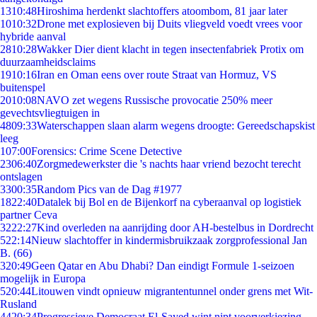
13
10:48
Hiroshima herdenkt slachtoffers atoombom, 81 jaar later
10
10:32
Drone met explosieven bij Duits vliegveld voedt vrees voor
hybride aanval
28
10:28
Wakker Dier dient klacht in tegen insectenfabriek Protix om
duurzaamheidsclaims
19
10:16
Iran en Oman eens over route Straat van Hormuz, VS
buitenspel
20
10:08
NAVO zet wegens Russische provocatie 250% meer
gevechtsvliegtuigen in
48
09:33
Waterschappen slaan alarm wegens droogte: Gereedschapskist
leeg
1
07:00
Forensics: Crime Scene Detective
23
06:40
Zorgmedewerkster die 's nachts haar vriend bezocht terecht
ontslagen
33
00:35
Random Pics van de Dag #1977
18
22:40
Datalek bij Bol en de Bijenkorf na cyberaanval op logistiek
partner Ceva
32
22:27
Kind overleden na aanrijding door AH-bestelbus in Dordrecht
5
22:14
Nieuw slachtoffer in kindermisbruikzaak zorgprofessional Jan
B. (66)
3
20:49
Geen Qatar en Abu Dhabi? Dan eindigt Formule 1-seizoen
mogelijk in Europa
5
20:44
Litouwen vindt opnieuw migrantentunnel onder grens met Wit-
Rusland
44
20:34
Progressieve Democraat El-Sayed wint nipt voorverkiezing