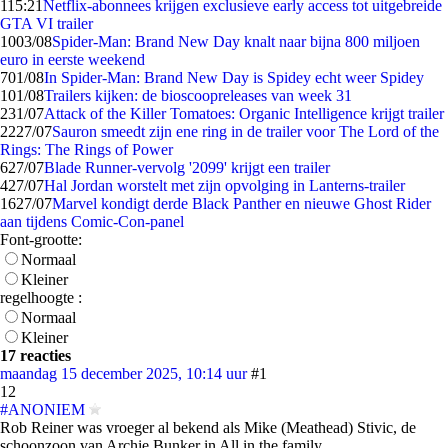
1
15:21
Netflix-abonnees krijgen exclusieve early access tot uitgebreide
GTA VI trailer
10
03/08
Spider-Man: Brand New Day knalt naar bijna 800 miljoen
euro in eerste weekend
7
01/08
In Spider-Man: Brand New Day is Spidey echt weer Spidey
1
01/08
Trailers kijken: de bioscoopreleases van week 31
2
31/07
Attack of the Killer Tomatoes: Organic Intelligence krijgt trailer
22
27/07
Sauron smeedt zijn ene ring in de trailer voor The Lord of the
Rings: The Rings of Power
6
27/07
Blade Runner-vervolg '2099' krijgt een trailer
4
27/07
Hal Jordan worstelt met zijn opvolging in Lanterns-trailer
16
27/07
Marvel kondigt derde Black Panther en nieuwe Ghost Rider
aan tijdens Comic-Con-panel
Font-grootte:
Normaal
Kleiner
regelhoogte :
Normaal
Kleiner
17 reacties
maandag 15 december 2025, 10:14 uur
#1
12
#ANONIEM
Rob Reiner was vroeger al bekend als Mike (Meathead) Stivic, de
schoonzoon van Archie Bunker in All in the family.