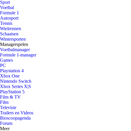
Sport
Voetbal
Formule 1
Autosport
Tennis
Wielrennen
Schaatsen
Wintersporten
Managerspelen
Voetbalmanager
Formule 1-manager
Games
PC
Playstation 4
Xbox One
Nintendo Switch
Xbox Series X|S
PlayStation 5
Film & TV
Film
Televisie
Trailers en Videos
Bioscoopagenda
Forum
Meer