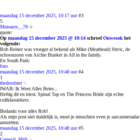
maandag 15 december 2025, 10:17 uur
#3
5
Mutsaers__78
quote:
Op
maandag 15 december 2025 @ 10:14
schreef
Ouwesok
het
volgende:
Rob Reiner was vroeger al bekend als Mike (Meathead) Stivic, de
schoonzoon van Archie Bunker in All in the family.
En South Park:
foto
maandag 15 december 2025, 10:48 uur
#4
1
thedeedster
IWAB: Ik Weet Alles Beter...
Heftig dit en triest. Spinal Tap en The Princess Bride zijn echte
cultklassiekers.
Bedankt voor alles Rob!
Als mijn post niet duidelijk is, moet je misschien even je sarcasmeradar
aanzetten.
maandag 15 december 2025, 10:48 uur
#5
2
General_Midi