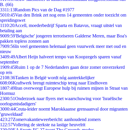
B. (66)
33
11:13
Random Pics van de Dag #1977
50
10:45
Van den Brink zet nog eens 14 gemeenten onder toezicht om
spreidingswet
11
10:20
Accell, moederbedrijf Sparta en Batavus, vraagt uitstel van
betaling aan
90
09:59
'Belgische' jongeren terroriseren Galderse Meren, maar Boa's
pakken topless zonnen aan
79
09:56
In veel gemeenten helemaal geen vuurwerk meer met oud en
nieuw
34
09:49
Albert Heijn halveert tempo van Koopzegels sparen vanaf
september
19
09:45
Ruim 1 op de 7 Nederlanders gaan deze zomer onverzekerd
op reis
21
08:36
Tanken in België wordt nóg aantrekkelijker
6
08:06
Kraftwerk brengt ruimteschip terug naar Eindhoven
18
07:49
Iran overweegt Europese hulp bij ruimen mijnen in Straat van
Hormuz
23
00:51
Onderzoek naar flyers met waarschuwing voor 'Israëlische
oorlogsmisdadigers'
30
00:44
Ceuta-leider noemt Marokkaanse grensaanval door migranten
'gruweldaad'
4
23:27
Zomervakantieweerbericht: aanhoudend zomers
1
22:57
Vollering de sterkste na lastige heuvelrit
3
20:59
EA Sports FC 27 toont The Grounds-modus