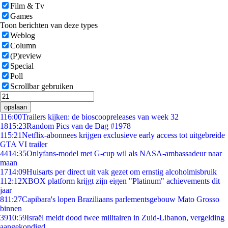
Film & Tv
Games
Toon berichten van deze types
Weblog
Column
(P)review
Special
Poll
Scrollbar gebruiken
opslaan
1
16:00
Trailers kijken: de bioscoopreleases van week 32
18
15:23
Random Pics van de Dag #1978
1
15:21
Netflix-abonnees krijgen exclusieve early access tot uitgebreide
GTA VI trailer
44
14:35
Onlyfans-model met G-cup wil als NASA-ambassadeur naar
maan
17
14:09
Huisarts per direct uit vak gezet om ernstig alcoholmisbruik
1
12:12
XBOX platform krijgt zijn eigen "Platinum" achievements dit
jaar
8
11:27
Capibara's lopen Braziliaans parlementsgebouw Mato Grosso
binnen
39
10:59
Israël meldt dood twee militairen in Zuid-Libanon, vergelding
aangekondigd