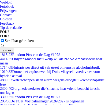
Weblog
Fotoboek
Prijsvragen
Contact
Colofon
Feedback
Tip de redactie
FOK!
FOK!
Scrollbar gebruiken
opslaan
18
15:23
Random Pics van de Dag #1978
44
14:35
Onlyfans-model met G-cup wil als NASA-ambassadeur naar
maan
17
14:09
Huisarts per direct uit vak gezet om ernstig alcoholmisbruik
10
10:32
Drone met explosieven bij Duits vliegveld voedt vrees voor
hybride aanval
48
09:33
Waterschappen slaan alarm wegens droogte: Gereedschapskist
leeg
23
06:40
Zorgmedewerkster die 's nachts haar vriend bezocht terecht
ontslagen
33
00:35
Random Pics van de Dag #1977
2
05/08
De FOK!Voetbalmanager 2026/2027 is begonnen