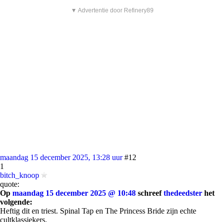
▼ Advertentie door Refinery89
maandag 15 december 2025, 13:28 uur
#12
1
bitch_knoop
quote:
Op
maandag 15 december 2025 @ 10:48
schreef
thedeedster
het
volgende:
Heftig dit en triest. Spinal Tap en The Princess Bride zijn echte
cultklassiekers.