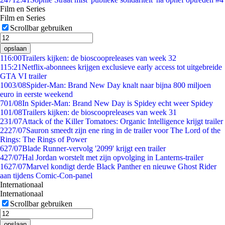
Film en Series
Film en Series
Scrollbar gebruiken
opslaan
1
16:00
Trailers kijken: de bioscoopreleases van week 32
1
15:21
Netflix-abonnees krijgen exclusieve early access tot uitgebreide
GTA VI trailer
10
03/08
Spider-Man: Brand New Day knalt naar bijna 800 miljoen
euro in eerste weekend
7
01/08
In Spider-Man: Brand New Day is Spidey echt weer Spidey
1
01/08
Trailers kijken: de bioscoopreleases van week 31
2
31/07
Attack of the Killer Tomatoes: Organic Intelligence krijgt trailer
22
27/07
Sauron smeedt zijn ene ring in de trailer voor The Lord of the
Rings: The Rings of Power
6
27/07
Blade Runner-vervolg '2099' krijgt een trailer
4
27/07
Hal Jordan worstelt met zijn opvolging in Lanterns-trailer
16
27/07
Marvel kondigt derde Black Panther en nieuwe Ghost Rider
aan tijdens Comic-Con-panel
Internationaal
Internationaal
Scrollbar gebruiken
opslaan