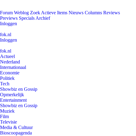
Forum
Weblog
Zoek
Actieve Items
Nieuws
Columns
Reviews
Previews
Specials
Archief
Inloggen
fok.nl
Inloggen
fok.nl
Actueel
Nederland
Internationaal
Economie
Politiek
Tech
Showbiz en Gossip
Opmerkelijk
Entertainment
Showbiz en Gossip
Muziek
Film
Televisie
Media & Cultuur
Bioscoopagenda