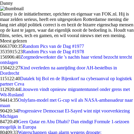
Danny
Danny is de initiatiefnemer, oprichter en eigenaar van FOK.nl. Hij is
maar zelden serieus, heeft een uitgesproken Rotterdamse mening die
lang niet altijd politiek correct is en bezit de bizarre eigenschap mensen
op de kast te jagen, waar dat eigenlijk nooit de bedoeling is. Houdt van
films, series, tech en gamen, en wil vooral nieuws met een mening.
Meest gelezen
66637
00:35
Random Pics van de Dag #1977
35359
15:23
Random Pics van de Dag #1978
1569
06:40
Zorgmedewerkster die 's nachts haar vriend bezocht terecht
ontslagen
1504
22:27
Kind overleden na aanrijding door AH-bestelbus in
Dordrecht
1151
22:40
Datalek bij Bol en de Bijenkorf na cyberaanval op logistiek
partner Ceva
1129
20:44
Litouwen vindt opnieuw migrantentunnel onder grens met
Wit-Rusland
944
14:35
Onlyfans-model met G-cup wil als NASA-ambassadeur naar
maan
904
20:34
Progressieve Democraat El-Sayed wint nipt voorverkiezing
Michigan
847
20:49
Geen Qatar en Abu Dhabi? Dan eindigt Formule 1-seizoen
mogelijk in Europa
804
09:33
Waterschappen slaan alarm wegens droogte: