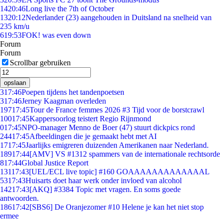
14
20:46
Long live the 7th of October
13
20:12
Nederlander (23) aangehouden in Duitsland na snelheid van
235 km/u
6
19:53
FOK! was even down
Forum
Forum
Scrollbar gebruiken
opslaan
3
17:46
Poepen tijdens het tandenpoetsen
3
17:46
Jerney Kaagman overleden
197
17:45
Tour de France femmes 2026 #3 Tijd voor de borstcrawl
100
17:45
Kappersoorlog teistert Regio Rijnmond
0
17:45
NPO-manager Menno de Boer (47) stuurt dickpics rond
244
17:45
Afbeeldingen die je gemaakt hebt met AI
17
17:45
Jaarlijks emigreren duizenden Amerikanen naar Nederland.
189
17:44
[AMV] VS #1312 spammers van de internationale rechtsorde
8
17:44
Global Justice Report
131
17:43
[UEL/ECL live topic] #160 GOAAAAAAAAAAAAAL
53
17:43
Huisarts doet haar werk onder invloed van alcohol
142
17:43
[AKQ] #3384 Topic met vragen. En soms goede
antwoorden.
186
17:42
[SBS6] De Oranjezomer #10 Helene je kan het niet stop
ermee