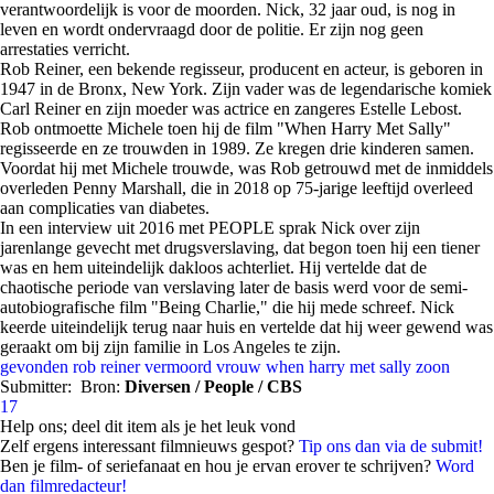
verantwoordelijk is voor de moorden. Nick, 32 jaar oud, is nog in
leven en wordt ondervraagd door de politie. Er zijn nog geen
arrestaties verricht.
Rob Reiner, een bekende regisseur, producent en acteur, is geboren in
1947 in de Bronx, New York. Zijn vader was de legendarische komiek
Carl Reiner en zijn moeder was actrice en zangeres Estelle Lebost.
Rob ontmoette Michele toen hij de film "When Harry Met Sally"
regisseerde en ze trouwden in 1989. Ze kregen drie kinderen samen.
Voordat hij met Michele trouwde, was Rob getrouwd met de inmiddels
overleden Penny Marshall, die in 2018 op 75-jarige leeftijd overleed
aan complicaties van diabetes.
In een interview uit 2016 met PEOPLE sprak Nick over zijn
jarenlange gevecht met drugsverslaving, dat begon toen hij een tiener
was en hem uiteindelijk dakloos achterliet. Hij vertelde dat de
chaotische periode van verslaving later de basis werd voor de semi-
autobiografische film "Being Charlie," die hij mede schreef. Nick
keerde uiteindelijk terug naar huis en vertelde dat hij weer gewend was
geraakt om bij zijn familie in Los Angeles te zijn.
gevonden
rob reiner
vermoord
vrouw
when harry met sally
zoon
Submitter:
Bron:
Diversen / People / CBS
17
Help ons; deel dit item als je het leuk vond
Zelf ergens interessant filmnieuws gespot?
Tip ons dan via de submit!
Ben je film- of seriefanaat en hou je ervan erover te schrijven?
Word
dan filmredacteur!