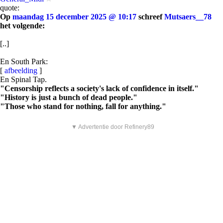
quote:
Op
maandag 15 december 2025 @ 10:17
schreef
Mutsaers__78
het volgende:
[..]
En South Park:
[
afbeelding
]
En Spinal Tap.
"Censorship reflects a society's lack of confidence in itself."
"History is just a bunch of dead people."
"Those who stand for nothing, fall for anything."
▼ Advertentie door Refinery89