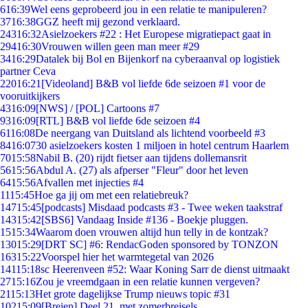
6
16:39
Wel eens geprobeerd jou in een relatie te manipuleren?
37
16:38
GGZ heeft mij gezond verklaard.
243
16:32
Asielzoekers #22 : Het Europese migratiepact gaat in
294
16:30
Vrouwen willen geen man meer #29
34
16:29
Datalek bij Bol en Bijenkorf na cyberaanval op logistiek
partner Ceva
220
16:21
[Videoland] B&B vol liefde 6de seizoen #1 voor de
vooruitkijkers
43
16:09
[NWS] / [POL] Cartoons #7
93
16:09
[RTL] B&B vol liefde 6de seizoen #4
61
16:08
De neergang van Duitsland als lichtend voorbeeld #3
84
16:07
30 asielzoekers kosten 1 miljoen in hotel centrum Haarlem
70
15:58
Nabil B. (20) rijdt fietser aan tijdens dollemansrit
56
15:56
Abdul A. (27) als afperser "Fleur" door het leven
64
15:56
Afvallen met injecties #4
11
15:45
Hoe ga jij om met een relatiebreuk?
147
15:45
[podcasts] Misdaad podcasts #3 - Twee weken taakstraf
143
15:42
[SBS6] Vandaag Inside #136 - Boekje pluggen.
15
15:34
Waarom doen vrouwen altijd hun telly in de kontzak?
130
15:29
[DRT SC] #6: RendacGoden sponsored by TONZON
163
15:22
Voorspel hier het warmtegetal van 2026
141
15:18
sc Heerenveen #52: Waar Koning Sarr de dienst uitmaakt
27
15:16
Zou je vreemdgaan in een relatie kunnen vergeven?
21
15:13
Het grote dagelijkse Trump nieuws topic #31
102
15:09
[Breien] Deel 21, met zomerbreisels