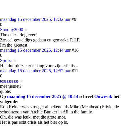
maandag 15 december 2025, 12:32 uur
#9
0
Snoopy2000
The cutest dog ever!
Zoveel geweldigs gedaan en gemaakt. R.I.P.
I'm the greatest!
maandag 15 december 2025, 12:44 uur
#10
0
Spritzr
Het duurde zeker te lang voor zijn erfenis ..
maandag 15 december 2025, 12:52 uur
#11
0
tesssssssss
meenjeniet?
quote:
Op
maandag 15 december 2025 @ 10:14
schreef
Ouwesok
het
volgende:
Rob Reiner was vroeger al bekend als Mike (Meathead) Stivic, de
schoonzoon van Archie Bunker in All in the family.
Oh, die was leuk, met die grote snor.
Het is pas echt crisis als het bier op is.