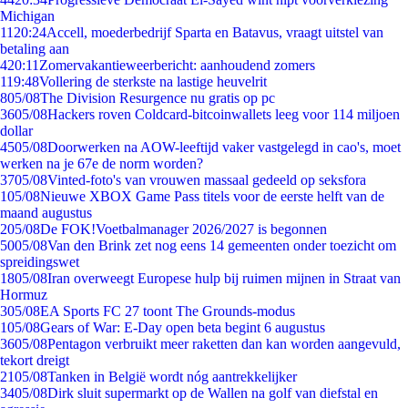
Michigan
11
20:24
Accell, moederbedrijf Sparta en Batavus, vraagt uitstel van
betaling aan
4
20:11
Zomervakantieweerbericht: aanhoudend zomers
1
19:48
Vollering de sterkste na lastige heuvelrit
8
05/08
The Division Resurgence nu gratis op pc
36
05/08
Hackers roven Coldcard-bitcoinwallets leeg voor 114 miljoen
dollar
45
05/08
Doorwerken na AOW-leeftijd vaker vastgelegd in cao's, moet
werken na je 67e de norm worden?
37
05/08
Vinted-foto's van vrouwen massaal gedeeld op seksfora
1
05/08
Nieuwe XBOX Game Pass titels voor de eerste helft van de
maand augustus
2
05/08
De FOK!Voetbalmanager 2026/2027 is begonnen
50
05/08
Van den Brink zet nog eens 14 gemeenten onder toezicht om
spreidingswet
18
05/08
Iran overweegt Europese hulp bij ruimen mijnen in Straat van
Hormuz
3
05/08
EA Sports FC 27 toont The Grounds-modus
1
05/08
Gears of War: E-Day open beta begint 6 augustus
36
05/08
Pentagon verbruikt meer raketten dan kan worden aangevuld,
tekort dreigt
21
05/08
Tanken in België wordt nóg aantrekkelijker
34
05/08
Dirk sluit supermarkt op de Wallen na golf van diefstal en