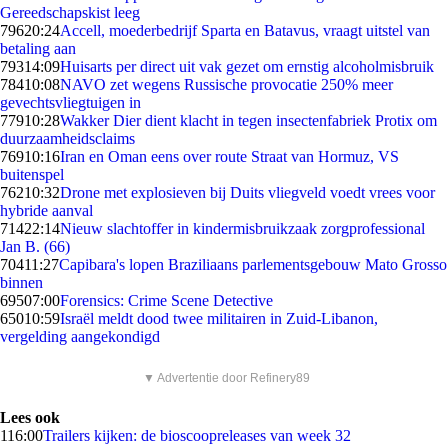
Gereedschapskist leeg
796
20:24
Accell, moederbedrijf Sparta en Batavus, vraagt uitstel van
betaling aan
793
14:09
Huisarts per direct uit vak gezet om ernstig alcoholmisbruik
784
10:08
NAVO zet wegens Russische provocatie 250% meer
gevechtsvliegtuigen in
779
10:28
Wakker Dier dient klacht in tegen insectenfabriek Protix om
duurzaamheidsclaims
769
10:16
Iran en Oman eens over route Straat van Hormuz, VS
buitenspel
762
10:32
Drone met explosieven bij Duits vliegveld voedt vrees voor
hybride aanval
714
22:14
Nieuw slachtoffer in kindermisbruikzaak zorgprofessional
Jan B. (66)
704
11:27
Capibara's lopen Braziliaans parlementsgebouw Mato Grosso
binnen
695
07:00
Forensics: Crime Scene Detective
650
10:59
Israël meldt dood twee militairen in Zuid-Libanon,
vergelding aangekondigd
▼ Advertentie door Refinery89
Lees ook
1
16:00
Trailers kijken: de bioscoopreleases van week 32