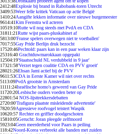
30
13:38
Dronkaard probeert agent om te kopen
24
12:48
Explosie bij brand in Rabobank-toren Utrecht
34
09:53
Weer felle kritiek Vaticaan op actie België
14
10:24
Aangifte lekken informatie over nieuwe burgemeester
96
14:41
Kim Feenstra wil acteren
105
19:10
Rutte wil nog steeds met PvdA en CDA
318
11:21
Rutte wijst paars-pluskabinet af
58
13:00
'Franse spelers overwegen niet te voetballen'
70
17:55
Gay Pride Berlijn druk bezocht
175
20:46
Pechtold: paars kan in een paar weken klaar zijn
253
16:40
Grachtduwmarokkaan opgepakt
125
04:19
'Staatsschuld NL verdubbeld in 9 jaar'
173
21:58
'Verzet tegen coalitie CDA en PVV groeit'
280
21:26
Ehsan Jami actief bij de PVV
96
11:53
CDA in Eerste Kamer wil niet over rechts
51
13:09
PvdA grootste in Amsterdam
111
11:24
Israëlische homo's geweerd van Gay Pride
117
20:20
Lesbische ouders voeden beter op
228
01:54
NOS-lijsttrekkersdebatten
27
20:00
'Trafigura plaatste misleidende advertentie'
78
20:59
Agressieve roofvogel teistert Waspik
106
20:57
Rechter en griffier doodgeschoten
158
10:05
Gerucht: Joran pleegde zelfmoord
59
23:04
Geen meerderheid voor Paars in peiling
1
18:42
Noord-Korea verbreekt alle banden met zuiden