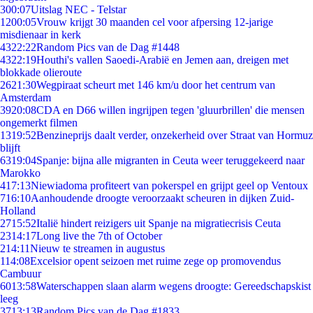
3
00:07
Uitslag NEC - Telstar
12
00:05
Vrouw krijgt 30 maanden cel voor afpersing 12-jarige
misdienaar in kerk
43
22:22
Random Pics van de Dag #1448
43
22:19
Houthi's vallen Saoedi-Arabië en Jemen aan, dreigen met
blokkade olieroute
26
21:30
Wegpiraat scheurt met 146 km/u door het centrum van
Amsterdam
39
20:08
CDA en D66 willen ingrijpen tegen 'gluurbrillen' die mensen
ongemerkt filmen
13
19:52
Benzineprijs daalt verder, onzekerheid over Straat van Hormuz
blijft
63
19:04
Spanje: bijna alle migranten in Ceuta weer teruggekeerd naar
Marokko
4
17:13
Niewiadoma profiteert van pokerspel en grijpt geel op Ventoux
7
16:10
Aanhoudende droogte veroorzaakt scheuren in dijken Zuid-
Holland
27
15:52
Italië hindert reizigers uit Spanje na migratiecrisis Ceuta
23
14:17
Long live the 7th of October
2
14:11
Nieuw te streamen in augustus
1
14:08
Excelsior opent seizoen met ruime zege op promovendus
Cambuur
60
13:58
Waterschappen slaan alarm wegens droogte: Gereedschapskist
leeg
37
13:13
Random Pics van de Dag #1833