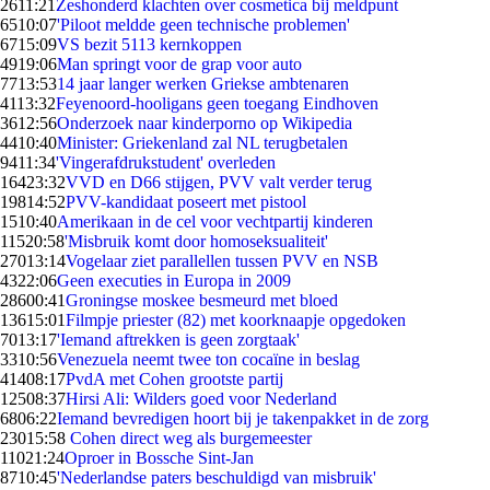
26
11:21
Zeshonderd klachten over cosmetica bij meldpunt
65
10:07
'Piloot meldde geen technische problemen'
67
15:09
VS bezit 5113 kernkoppen
49
19:06
Man springt voor de grap voor auto
77
13:53
14 jaar langer werken Griekse ambtenaren
41
13:32
Feyenoord-hooligans geen toegang Eindhoven
36
12:56
Onderzoek naar kinderporno op Wikipedia
44
10:40
Minister: Griekenland zal NL terugbetalen
94
11:34
'Vingerafdrukstudent' overleden
164
23:32
VVD en D66 stijgen, PVV valt verder terug
198
14:52
PVV-kandidaat poseert met pistool
15
10:40
Amerikaan in de cel voor vechtpartij kinderen
115
20:58
'Misbruik komt door homoseksualiteit'
270
13:14
Vogelaar ziet parallellen tussen PVV en NSB
43
22:06
Geen executies in Europa in 2009
286
00:41
Groningse moskee besmeurd met bloed
136
15:01
Filmpje priester (82) met koorknaapje opgedoken
70
13:17
'Iemand aftrekken is geen zorgtaak'
33
10:56
Venezuela neemt twee ton cocaïne in beslag
414
08:17
PvdA met Cohen grootste partij
125
08:37
Hirsi Ali: Wilders goed voor Nederland
68
06:22
Iemand bevredigen hoort bij je takenpakket in de zorg
230
15:58
Cohen direct weg als burgemeester
110
21:24
Oproer in Bossche Sint-Jan
87
10:45
'Nederlandse paters beschuldigd van misbruik'