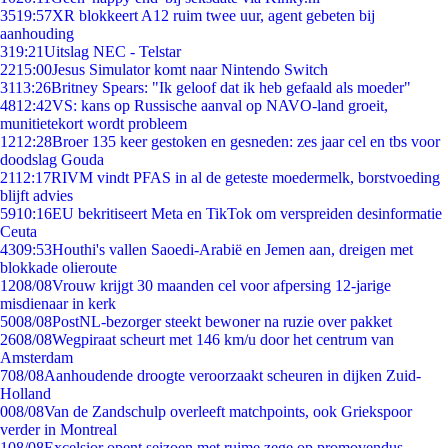
35
19:57
XR blokkeert A12 ruim twee uur, agent gebeten bij
aanhouding
3
19:21
Uitslag NEC - Telstar
22
15:00
Jesus Simulator komt naar Nintendo Switch
31
13:26
Britney Spears: "Ik geloof dat ik heb gefaald als moeder"
48
12:42
VS: kans op Russische aanval op NAVO-land groeit,
munitietekort wordt probleem
12
12:28
Broer 135 keer gestoken en gesneden: zes jaar cel en tbs voor
doodslag Gouda
21
12:17
RIVM vindt PFAS in al de geteste moedermelk, borstvoeding
blijft advies
59
10:16
EU bekritiseert Meta en TikTok om verspreiden desinformatie
Ceuta
43
09:53
Houthi's vallen Saoedi-Arabië en Jemen aan, dreigen met
blokkade olieroute
12
08/08
Vrouw krijgt 30 maanden cel voor afpersing 12-jarige
misdienaar in kerk
50
08/08
PostNL-bezorger steekt bewoner na ruzie over pakket
26
08/08
Wegpiraat scheurt met 146 km/u door het centrum van
Amsterdam
7
08/08
Aanhoudende droogte veroorzaakt scheuren in dijken Zuid-
Holland
0
08/08
Van de Zandschulp overleeft matchpoints, ook Griekspoor
verder in Montreal
1
08/08
Excelsior opent seizoen met ruime zege op promovendus