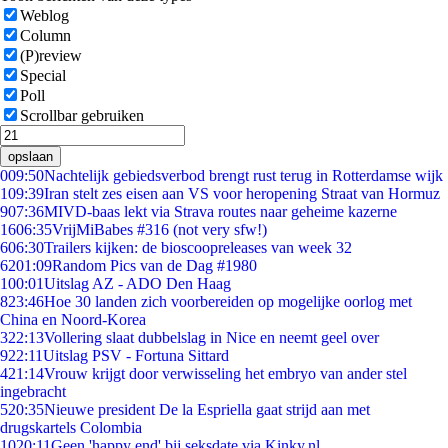
Weblog
Column
(P)review
Special
Poll
Scrollbar gebruiken
opslaan
0
09:50
Nachtelijk gebiedsverbod brengt rust terug in Rotterdamse wijk
1
09:39
Iran stelt zes eisen aan VS voor heropening Straat van Hormuz
9
07:36
MIVD-baas lekt via Strava routes naar geheime kazerne
16
06:35
VrijMiBabes #316 (not very sfw!)
6
06:30
Trailers kijken: de bioscoopreleases van week 32
62
01:09
Random Pics van de Dag #1980
1
00:01
Uitslag AZ - ADO Den Haag
8
23:46
Hoe 30 landen zich voorbereiden op mogelijke oorlog met
China en Noord-Korea
3
22:13
Vollering slaat dubbelslag in Nice en neemt geel over
9
22:11
Uitslag PSV - Fortuna Sittard
4
21:14
Vrouw krijgt door verwisseling het embryo van ander stel
ingebracht
5
20:35
Nieuwe president De la Espriella gaat strijd aan met
drugskartels Colombia
10
20:11
Geen 'happy end' bij seksdate via Kinky.nl