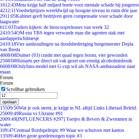
16
12:43
Meta krijgt half miljard boete voor mentale schade bij jongeren
42
12:11
Voedselprijzen wereldwijd op hoogste niveau in ruim drie jaar
29
11:05
Kabinet geeft bedrijven geen compensatie voor schade door
laagwater
6
11:03
Trailers kijken: de bioscoopreleases van week 32
24
10:54
OM eist TBS tegen verwarde man die agenten stak met
aardappelschilmesje
24
10:18
Vier aanhoudingen na doodsbedreiging burgemeester Depla
van Breda
40
08/08
Duitser (93) crasht met quad tegen boom, vier gewonden
25
08/08
Huisarts per direct uit vak gezet om ernstig alcoholmisbruik
66
08/08
Onlyfans-model met G-cup wil als NASA-ambassadeur naar
maan
Forum
Forum
Scrollbar gebruiken
opslaan
155
09:50
Wat je ook stemt, je krijgt in NL altijd Links Liberaal Beleid.
250
09:49
Russia vs Ukraine #91
20
09:49
[INFLUENCERS #297] Toetjes & Bevers & Zwemmen in
water
1
09:47
Centraal Bordspeltopic #9 Waar we schuiven met karton
135
09:46
Het grote goedemorgen topic #3