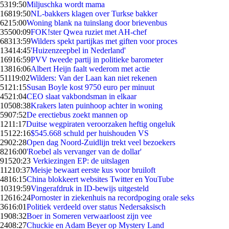
53
19:50
Miljuschka wordt mama
168
19:50
NL-bakkers klagen over Turkse bakker
62
15:00
Woning blank na tuinslang door brievenbus
355
00:09
FOK!ster Qwea ruziet met AH-chef
683
13:59
Wilders spekt partijkas met giften voor proces
134
14:45
'Huizenzeepbel in Nederland'
169
16:59
PVV tweede partij in politieke barometer
138
16:06
Albert Heijn faalt wederom met actie
511
19:02
Wilders: Van der Laan kan niet rekenen
51
21:15
Susan Boyle kost 9750 euro per minuut
45
21:04
CEO slaat vakbondsman in elkaar
105
08:38
Krakers laten puinhoop achter in woning
59
07:52
De erectiebus zoekt mannen op
12
11:17
Duitse wegpiraten veroorzaken heftig ongeluk
151
22:16
$545.668 schuld per huishouden VS
29
02:28
Open dag Noord-Zuidlijn trekt veel bezoekers
82
16:00
'Roebel als vervanger van de dollar'
915
20:23
Verkiezingen EP: de uitslagen
112
10:37
Meisje bewaart eerste kus voor bruiloft
48
16:15
China blokkeert websites Twitter en YouTube
103
19:59
Vingerafdruk in ID-bewijs uitgesteld
126
16:24
Pornoster in ziekenhuis na recordpoging orale seks
36
16:01
Politiek verdeeld over status Nedersaksisch
19
08:32
Boer in Someren verwaarloost zijn vee
24
08:27
Chuckie en Adam Beyer op Mystery Land