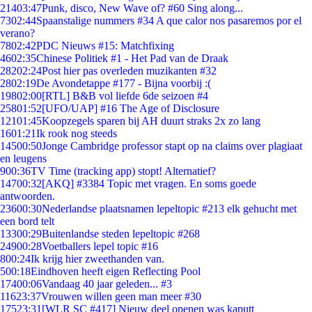
214
03:47
Punk, disco, New Wave of? #60 Sing along...
73
02:44
Spaanstalige nummers #34 A que calor nos pasaremos por el
verano?
78
02:42
PDC Nieuws #15: Matchfixing
46
02:35
Chinese Politiek #1 - Het Pad van de Draak
282
02:24
Post hier pas overleden muzikanten #32
28
02:19
De Avondetappe #177 - Bijna voorbij :(
198
02:00
[RTL] B&B vol liefde 6de seizoen #4
258
01:52
[UFO/UAP] #16 The Age of Disclosure
121
01:45
Koopzegels sparen bij AH duurt straks 2x zo lang
16
01:21
Ik rook nog steeds
145
00:50
Jonge Cambridge professor stapt op na claims over plagiaat
en leugens
9
00:36
TV Time (tracking app) stopt! Alternatief?
147
00:32
[AKQ] #3384 Topic met vragen. En soms goede
antwoorden.
236
00:30
Nederlandse plaatsnamen lepeltopic #213 elk gehucht met
een bord telt
133
00:29
Buitenlandse steden lepeltopic #268
249
00:28
Voetballers lepel topic #16
8
00:24
Ik krijg hier zweethanden van.
5
00:18
Eindhoven heeft eigen Reflecting Pool
174
00:06
Vandaag 40 jaar geleden... #3
116
23:37
Vrouwen willen geen man meer #30
175
23:31
[WLR SC #417] Nieuw deel openen was kaputt