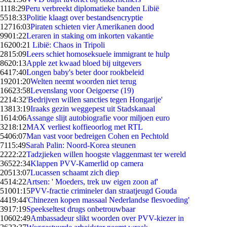
11
18:29
Peru verbreekt diplomatieke banden Libië
55
18:33
Politie klaagt over bestandsencryptie
127
16:03
Piraten schieten vier Amerikanen dood
99
01:22
Leraren in staking om inkorten vakantie
162
00:21
Libië: Chaos in Tripoli
28
15:09
Leers schiet homoseksuele immigrant te hulp
86
20:13
Apple zet kwaad bloed bij uitgevers
64
17:40
Longen baby's beter door rookbeleid
192
01:20
Welten neemt woorden niet terug
166
23:58
Levenslang voor Oeigoerse (19)
22
14:32
'Bedrijven willen sancties tegen Hongarije'
138
13:19
Iraaks gezin weggepest uit Stadskanaal
16
14:06
Assange slijt autobiografie voor miljoen euro
32
18:12
MAX verliest koffieoorlog met RTL
54
06:07
Man vast voor bedreigen Cohen en Pechtold
71
15:49
Sarah Palin: Noord-Korea steunen
22
22:22
Tadzjieken willen hoogste vlaggenmast ter wereld
365
22:34
Klappen PVV-Kamerlid op camera
205
13:07
Lucassen schaamt zich diep
45
14:22
Artsen: ' Moeders, trek uw eigen zoon af'
510
01:15
PVV-fractie crimineler dan straatjeugd Gouda
44
19:44
'Chinezen kopen massaal Nederlandse flesvoeding'
39
17:19
Speekseltest drugs onbetrouwbaar
106
02:49
Ambassadeur slikt woorden over PVV-kiezer in