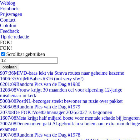
Weblog
Fotoboek
Prijsvragen
Contact
Colofon
Feedback
Tip de redactie
FOK!
FOK!
Scrollbar gebruiken
opslaan
9
07:36
MIVD-baas lekt via Strava routes naar geheime kazerne
16
06:35
VrijMiBabes #316 (not very sfw!)
62
01:09
Random Pics van de Dag #1980
12
08/08
Vrouw krijgt 30 maanden cel voor afpersing 12-jarige
misdienaar in kerk
50
08/08
PostNL-bezorger steekt bewoner na ruzie over pakket
35
08/08
Random Pics van de Dag #1979
2
07/08
De FOK!Voetbalmanager 2026/2027 is begonnen
16
07/08
Meta krijgt half miljard boete voor mentale schade bij jongeren
20
07/08
Denemarken pakt AI-gebruik in scholen aan: extra mondelinge
examens
19
07/08
Random Pics van de Dag #1978