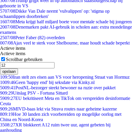
30
07/08
Trump grijpt weer in op automatisch staatsburgerschap bij
geboorte in VS
57
07/08
Dikke Van Dale neemt 'vulvalippen' op: 'stigma op
schaamlippen doorbreken'
16
07/08
Meta krijgt half miljard boete voor mentale schade bij jongeren
20
07/08
Denemarken pakt AI-gebruik in scholen aan: extra mondelinge
examens
25
07/08
Peter Faber (82) overleden
0
07/08
Ajax veel te sterk voor Shelbourne, maar houdt schade beperkt
Actieve items
Actieve items
Scrollbar gebruiken
opslaan
1
09:50
Iran stelt zes eisen aan VS voor heropening Straat van Hormuz
10
09:46
Geen 'happy end' bij seksdate via Kinky.nl
50
09:41
PostNL-bezorger steekt bewoner na ruzie over pakket
9
09:29
Uitslag PSV - Fortuna Sittard
59
09:27
EU bekritiseert Meta en TikTok om verspreiden desinformatie
Ceuta
9
09:26
MIVD-baas lekt via Strava routes naar geheime kazerne
8
09:19
Hoe 30 landen zich voorbereiden op mogelijke oorlog met
China en Noord-Korea
35
08:27
XR blokkeert A12 ruim twee uur, agent gebeten bij
aanhouding