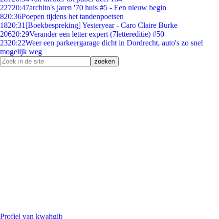
227
20:47
archito's jaren '70 huis #5 - Een nieuw begin
8
20:36
Poepen tijdens het tandenpoetsen
18
20:31
[Boekbespreking] Yesteryear - Caro Claire Burke
206
20:29
Verander een letter expert (7lettereditie) #50
23
20:22
Weer een parkeergarage dicht in Dordrecht, auto's zo snel
mogelijk weg
Profiel van kwahgib