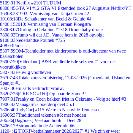
51
09:01
[Netflix #210] TUDUM
88
08:45
GTA VI #12 GTA VI Extended look 27 Augustus Netflix/YT
163
08:23
1993: Vermissing van Tanja Groen #2
101
08:18
De Schatkamer van Beeld & Geluid #4
84
08:15
2010: Vermissing van Herman Ploegstra
280
08:07
Oorlog in Oekraïne #1318 Drone baby drone
78
08:03
Trump wil dat J.D. Vance hem in 2028 opvolgt
91
08:03
Nederlandse Politiek #725
4
08:03
Podcasts
53
07:59
OM-Teamleider met kinderporno is oud-directeur van twee
basisscholen
260
07:50
[Videoland] B&B vol liefde 6de seizoen #1 voor de
vooruitkijkers
58
07:43
Eeuwig voortleven
267
07:43
Totale zonsverduistering 12-08-2026 (Groenland, IJsland en
Spanje) #1
70
07:36
Huisarts verkracht vrouw.
282
07:26
[CRE SC #160] Op naar de zomer!!
79
07:01
Franky en Coen bakken friet in Oekraïne - Volg ze hier! #3
19
06:43
Managarm's boerderij deel #5.1
78
06:40
[IndyCar] #115 We're in Nashville Tennessee
169
06:37
Traditioneel tekenen #6; met honden
2
06:36
[Dagboek] Veel aan hoofd - Deel 28
34
06:12
Astronomie in de Achtertuin #6
112
04:42
[FOK!Voetbalmanager 2026/2027] #1 We zijn er weer