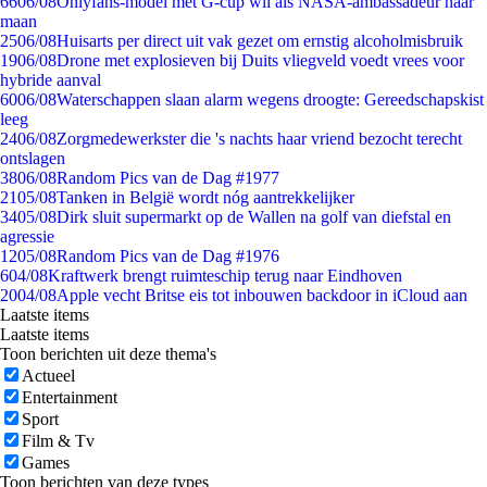
66
06/08
Onlyfans-model met G-cup wil als NASA-ambassadeur naar
maan
25
06/08
Huisarts per direct uit vak gezet om ernstig alcoholmisbruik
19
06/08
Drone met explosieven bij Duits vliegveld voedt vrees voor
hybride aanval
60
06/08
Waterschappen slaan alarm wegens droogte: Gereedschapskist
leeg
24
06/08
Zorgmedewerkster die 's nachts haar vriend bezocht terecht
ontslagen
38
06/08
Random Pics van de Dag #1977
21
05/08
Tanken in België wordt nóg aantrekkelijker
34
05/08
Dirk sluit supermarkt op de Wallen na golf van diefstal en
agressie
12
05/08
Random Pics van de Dag #1976
6
04/08
Kraftwerk brengt ruimteschip terug naar Eindhoven
20
04/08
Apple vecht Britse eis tot inbouwen backdoor in iCloud aan
Laatste items
Laatste items
Toon berichten uit deze thema's
Actueel
Entertainment
Sport
Film & Tv
Games
Toon berichten van deze types