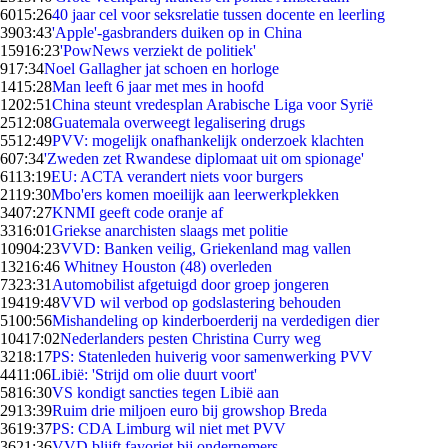
60
15:26
40 jaar cel voor seksrelatie tussen docente en leerling
39
03:43
'Apple'-gasbranders duiken op in China
159
16:23
'PowNews verziekt de politiek'
9
17:34
Noel Gallagher jat schoen en horloge
14
15:28
Man leeft 6 jaar met mes in hoofd
12
02:51
China steunt vredesplan Arabische Liga voor Syrië
25
12:08
Guatemala overweegt legalisering drugs
55
12:49
PVV: mogelijk onafhankelijk onderzoek klachten
6
07:34
'Zweden zet Rwandese diplomaat uit om spionage'
61
13:19
EU: ACTA verandert niets voor burgers
21
19:30
Mbo'ers komen moeilijk aan leerwerkplekken
34
07:27
KNMI geeft code oranje af
33
16:01
Griekse anarchisten slaags met politie
109
04:23
VVD: Banken veilig, Griekenland mag vallen
132
16:46
Whitney Houston (48) overleden
73
23:31
Automobilist afgetuigd door groep jongeren
194
19:48
VVD wil verbod op godslastering behouden
51
00:56
Mishandeling op kinderboerderij na verdedigen dier
104
17:02
Nederlanders pesten Christina Curry weg
32
18:17
PS: Statenleden huiverig voor samenwerking PVV
44
11:06
Libië: 'Strijd om olie duurt voort'
58
16:30
VS kondigt sancties tegen Libië aan
29
13:39
Ruim drie miljoen euro bij growshop Breda
36
19:37
PS: CDA Limburg wil niet met PVV
36
21:36
VVD blijft favoriet bij ondernemers