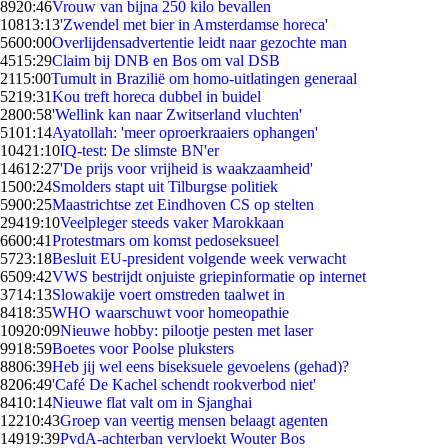
89
20:46
Vrouw van bijna 250 kilo bevallen
108
13:13
'Zwendel met bier in Amsterdamse horeca'
56
00:00
Overlijdensadvertentie leidt naar gezochte man
45
15:29
Claim bij DNB en Bos om val DSB
21
15:00
Tumult in Brazilië om homo-uitlatingen generaal
52
19:31
Kou treft horeca dubbel in buidel
28
00:58
'Wellink kan naar Zwitserland vluchten'
51
01:14
Ayatollah: 'meer oproerkraaiers ophangen'
104
21:10
IQ-test: De slimste BN'er
146
12:27
'De prijs voor vrijheid is waakzaamheid'
15
00:24
Smolders stapt uit Tilburgse politiek
59
00:25
Maastrichtse zet Eindhoven CS op stelten
294
19:10
Veelpleger steeds vaker Marokkaan
66
00:41
Protestmars om komst pedoseksueel
57
23:18
Besluit EU-president volgende week verwacht
65
09:42
VWS bestrijdt onjuiste griepinformatie op internet
37
14:13
Slowakije voert omstreden taalwet in
84
18:35
WHO waarschuwt voor homeopathie
109
20:09
Nieuwe hobby: pilootje pesten met laser
99
18:59
Boetes voor Poolse pluksters
88
06:39
Heb jij wel eens biseksuele gevoelens (gehad)?
82
06:49
'Café De Kachel schendt rookverbod niet'
84
10:14
Nieuwe flat valt om in Sjanghai
122
10:43
Groep van veertig mensen belaagt agenten
149
19:39
PvdA-achterban vervloekt Wouter Bos