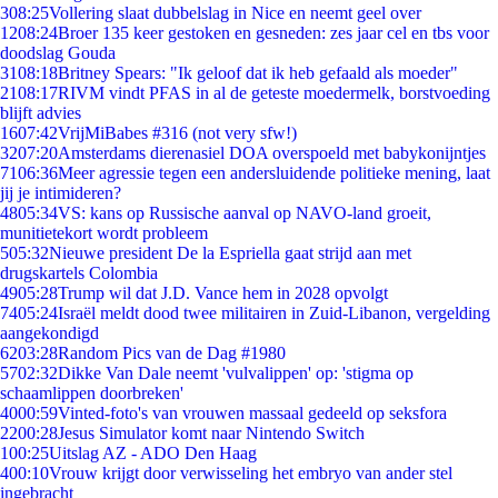
3
08:25
Vollering slaat dubbelslag in Nice en neemt geel over
12
08:24
Broer 135 keer gestoken en gesneden: zes jaar cel en tbs voor
doodslag Gouda
31
08:18
Britney Spears: "Ik geloof dat ik heb gefaald als moeder"
21
08:17
RIVM vindt PFAS in al de geteste moedermelk, borstvoeding
blijft advies
16
07:42
VrijMiBabes #316 (not very sfw!)
32
07:20
Amsterdams dierenasiel DOA overspoeld met babykonijntjes
71
06:36
Meer agressie tegen een andersluidende politieke mening, laat
jij je intimideren?
48
05:34
VS: kans op Russische aanval op NAVO-land groeit,
munitietekort wordt probleem
5
05:32
Nieuwe president De la Espriella gaat strijd aan met
drugskartels Colombia
49
05:28
Trump wil dat J.D. Vance hem in 2028 opvolgt
74
05:24
Israël meldt dood twee militairen in Zuid-Libanon, vergelding
aangekondigd
62
03:28
Random Pics van de Dag #1980
57
02:32
Dikke Van Dale neemt 'vulvalippen' op: 'stigma op
schaamlippen doorbreken'
40
00:59
Vinted-foto's van vrouwen massaal gedeeld op seksfora
22
00:28
Jesus Simulator komt naar Nintendo Switch
1
00:25
Uitslag AZ - ADO Den Haag
4
00:10
Vrouw krijgt door verwisseling het embryo van ander stel
ingebracht