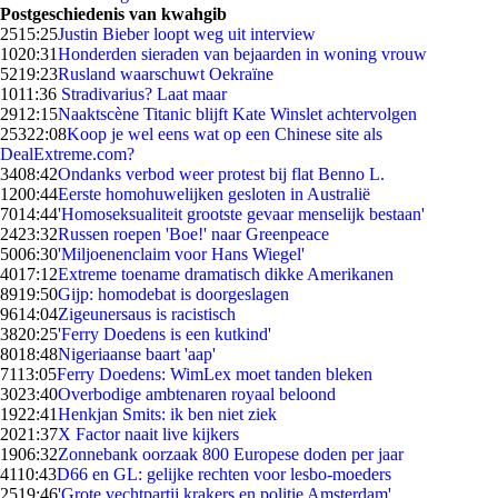
Postgeschiedenis van kwahgib
25
15:25
Justin Bieber loopt weg uit interview
10
20:31
Honderden sieraden van bejaarden in woning vrouw
52
19:23
Rusland waarschuwt Oekraïne
10
11:36
Stradivarius? Laat maar
29
12:15
Naaktscène Titanic blijft Kate Winslet achtervolgen
253
22:08
Koop je wel eens wat op een Chinese site als
DealExtreme.com?
34
08:42
Ondanks verbod weer protest bij flat Benno L.
12
00:44
Eerste homohuwelijken gesloten in Australië
70
14:44
'Homoseksualiteit grootste gevaar menselijk bestaan'
24
23:32
Russen roepen 'Boe!' naar Greenpeace
50
06:30
'Miljoenenclaim voor Hans Wiegel'
40
17:12
Extreme toename dramatisch dikke Amerikanen
89
19:50
Gijp: homodebat is doorgeslagen
96
14:04
Zigeunersaus is racistisch
38
20:25
'Ferry Doedens is een kutkind'
80
18:48
Nigeriaanse baart 'aap'
71
13:05
Ferry Doedens: WimLex moet tanden bleken
30
23:40
Overbodige ambtenaren royaal beloond
19
22:41
Henkjan Smits: ik ben niet ziek
20
21:37
X Factor naait live kijkers
19
06:32
Zonnebank oorzaak 800 Europese doden per jaar
41
10:43
D66 en GL: gelijke rechten voor lesbo-moeders
25
19:46
'Grote vechtpartij krakers en politie Amsterdam'