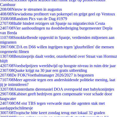
Cambuur
2
08/08
Nieuw te streamen in augustus
4
08/08
Niewiadoma profiteert van pokerspel en grijpt geel op Ventoux
35
08/08
Random Pics van de Dag #1979
27
07/08
Italië hindert reizigers uit Spanje na migratiecrisis Ceuta
24
07/08
Vier aanhoudingen na doodsbedreiging burgemeester Depla
van Breda
11
07/08
Smokkelbende opgerold in Spanje, verdienden miljoenen aan
migranten
39
07/08
CDA en D66 willen ingrijpen tegen 'gluurbrillen' die mensen
ongemerkt filmen
13
07/08
Benzineprijs daalt verder, onzekerheid over Straat van Hormuz
blijft
42
07/08
Voedselprijzen wereldwijd op hoogste niveau in ruim drie jaar
23
07/08
Quake krijgt na 30 jaar een gratis uitbreiding
2
07/08
De FOK!Voetbalmanager 2026/2027 is begonnen
71
07/08
Meer agressie tegen een andersluidende politieke mening, laat
jij je intimideren?
32
07/08
Amsterdams dierenasiel DOA overspoeld met babykonijntjes
29
07/08
Kabinet geeft bedrijven geen compensatie voor schade door
laagwater
24
07/08
OM eist TBS tegen verwarde man die agenten stak met
aardappelschilmesje
30
07/08
Tropische hitte keert zondag terug met lokaal 32 graden