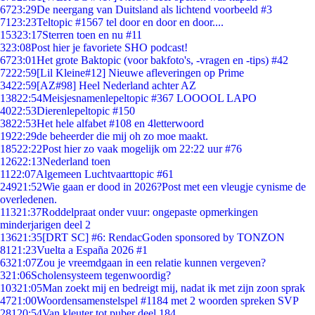
67
23:29
De neergang van Duitsland als lichtend voorbeeld #3
71
23:23
Teltopic #1567 tel door en door en door....
153
23:17
Sterren toen en nu #11
3
23:08
Post hier je favoriete SHO podcast!
67
23:01
Het grote Baktopic (voor bakfoto's, -vragen en -tips) #42
72
22:59
[Lil Kleine#12] Nieuwe afleveringen op Prime
34
22:59
[AZ#98] Heel Nederland achter AZ
138
22:54
Meisjesnamenlepeltopic #367 LOOOOL LAPO
40
22:53
Dierenlepeltopic #150
38
22:53
Het hele alfabet #108 en 4letterwoord
19
22:29
de beheerder die mij oh zo moe maakt.
185
22:22
Post hier zo vaak mogelijk om 22:22 uur #76
126
22:13
Nederland toen
11
22:07
Algemeen Luchtvaarttopic #61
249
21:52
Wie gaan er dood in 2026?Post met een vleugje cynisme de
overledenen.
113
21:37
Roddelpraat onder vuur: ongepaste opmerkingen
minderjarigen deel 2
136
21:35
[DRT SC] #6: RendacGoden sponsored by TONZON
81
21:23
Vuelta a España 2026 #1
63
21:07
Zou je vreemdgaan in een relatie kunnen vergeven?
3
21:06
Scholensysteem tegenwoordig?
103
21:05
Man zoekt mij en bedreigt mij, nadat ik met zijn zoon sprak
47
21:00
Woordensamenstelspel #1184 met 2 woorden spreken SVP
281
20:54
Van kleuter tot puber deel 184