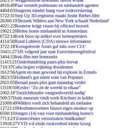
26
23:37
Weggestuurde arbeidster neemt wraak
49
16:49
Paar vernielt politieauto en mishandelt agenten
44
04:03
Jongeren minder bang voor rookverslaving
57
22:31
Step Up 3D-regisseur maakt Justin Bieber-film
263
00:19
'Bezoek Wilders aan New York schaadt Nederland'
40
21:22
Bouterse krijgt visum bij officieel bezoek
190
21:20
Britse homo mishandeld in Amsterdam
67
22:14
Kerk boos op artikel over homopriesters
41
14:50
Ruud Lubbers (CDA) nieuwe informateur
37
22:18
'Kerngeleerde Amiri gaf info over CIA'
104
11:27
3JS volgend jaar naar Eurovisiesongfestival
34
04:33
Irak-film met homoseks
114
15:21
Onderhandeling paars-plus hervat
7
10:37
Cuba begint vrijlating dissidenten
16
12:56
Agent en man gewond bij explosie in Ermelo
38
23:55
Holland's got talent wint van Popstars
29
21:05
Beraad paars-plus gaat maandag verder
131
18:50
Kesler: "Zo zit de wereld in elkaar"
10
02:18
'Toezichthouder vastgoedwereld nodig'
5
09:57
Duits museum vindt werk Kirchner in kelder
210
09:49
Wilders voelt zich behandeld als melaatse
127
22:10
Moslimterroristen blazen eigen moskee op
65
00:10
Jongen (14) vast voor mishandeling homo's
77
13:23
'Zonnecrèmes veroorzaken huidkanker'
139
18:27
VVD wil einde rookverbod kleine kroeg