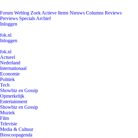
Forum
Weblog
Zoek
Actieve Items
Nieuws
Columns
Reviews
Previews
Specials
Archief
Inloggen
fok.nl
Inloggen
fok.nl
Actueel
Nederland
Internationaal
Economie
Politiek
Tech
Showbiz en Gossip
Opmerkelijk
Entertainment
Showbiz en Gossip
Muziek
Film
Televisie
Media & Cultuur
Bioscoopagenda