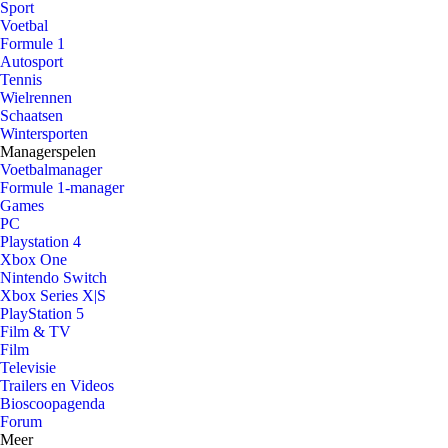
Sport
Voetbal
Formule 1
Autosport
Tennis
Wielrennen
Schaatsen
Wintersporten
Managerspelen
Voetbalmanager
Formule 1-manager
Games
PC
Playstation 4
Xbox One
Nintendo Switch
Xbox Series X|S
PlayStation 5
Film & TV
Film
Televisie
Trailers en Videos
Bioscoopagenda
Forum
Meer