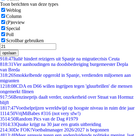
Toon berichten van deze types
Weblog
Column
(P)review
Special
Poll
Scrollbar gebruiken
opslaan
9
18:47
Italië hindert reizigers uit Spanje na migratiecrisis Ceuta
8
18:31
Vier aanhoudingen na doodsbedreiging burgemeester Depla
van Breda
3
18:26
Smokkelbende opgerold in Spanje, verdienden miljoenen aan
migranten
12
18:08
CDA en D66 willen ingrijpen tegen 'gluurbrillen' die mensen
ongemerkt filmen
9
17:56
Benzineprijs daalt verder, onzekerheid over Straat van Hormuz
blijft
18
17:47
Voedselprijzen wereldwijd op hoogste niveau in ruim drie jaar
11
14:50
VrijMiBabes #316 (not very sfw!)
35
14:50
Random Pics van de Dag #1979
19
14:33
Quake krijgt na 30 jaar een gratis uitbreiding
2
14:30
De FOK!Voetbalmanager 2026/2027 is begonnen
48
13:48
Meer agressie tegen een andersluidende politieke mening, laat