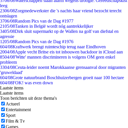
57
06/08
Waterschappen slaan alarm wegens droogte: Gereedschapskist
leeg
23
06/08
Zorgmedewerkster die 's nachts haar vriend bezocht terecht
ontslagen
37
06/08
Random Pics van de Dag #1977
21
05/08
Tanken in België wordt nóg aantrekkelijker
34
05/08
Dirk sluit supermarkt op de Wallen na golf van diefstal en
agressie
12
05/08
Random Pics van de Dag #1976
6
04/08
Kraftwerk brengt ruimteschip terug naar Eindhoven
20
04/08
Apple vecht Britse eis tot inbouwen backdoor in iCloud aan
85
04/08
'Witte' mannen discrimineren is volgens OM geen enkel
probleem
33
04/08
Ceuta-leider noemt Marokkaanse grensaanval door migranten
'gruweldaad'
6
04/08
Grote natuurbrand Boschhuizerbergen groeit naar 100 hectare
6
04/08
FOK! was even down
Laatste items
Laatste items
Toon berichten uit deze thema's
Actueel
Entertainment
Sport
Film & Tv
Games