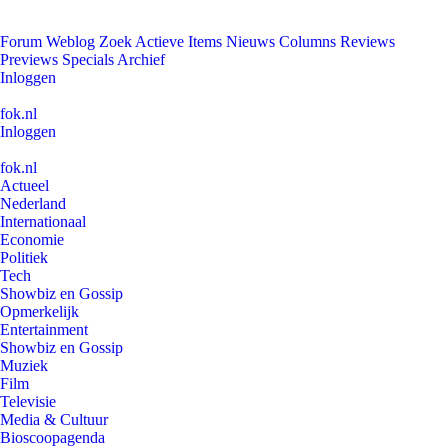
Forum
Weblog
Zoek
Actieve Items
Nieuws
Columns
Reviews
Previews
Specials
Archief
Inloggen
fok.nl
Inloggen
fok.nl
Actueel
Nederland
Internationaal
Economie
Politiek
Tech
Showbiz en Gossip
Opmerkelijk
Entertainment
Showbiz en Gossip
Muziek
Film
Televisie
Media & Cultuur
Bioscoopagenda