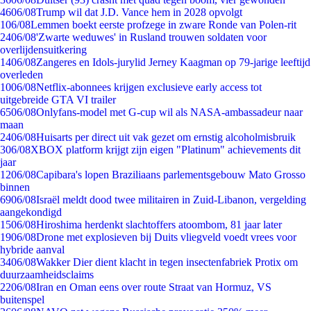
46
06/08
Trump wil dat J.D. Vance hem in 2028 opvolgt
1
06/08
Lemmen boekt eerste profzege in zware Ronde van Polen-rit
24
06/08
'Zwarte weduwes' in Rusland trouwen soldaten voor
overlijdensuitkering
14
06/08
Zangeres en Idols-jurylid Jerney Kaagman op 79-jarige leeftijd
overleden
10
06/08
Netflix-abonnees krijgen exclusieve early access tot
uitgebreide GTA VI trailer
65
06/08
Onlyfans-model met G-cup wil als NASA-ambassadeur naar
maan
24
06/08
Huisarts per direct uit vak gezet om ernstig alcoholmisbruik
3
06/08
XBOX platform krijgt zijn eigen "Platinum" achievements dit
jaar
12
06/08
Capibara's lopen Braziliaans parlementsgebouw Mato Grosso
binnen
69
06/08
Israël meldt dood twee militairen in Zuid-Libanon, vergelding
aangekondigd
15
06/08
Hiroshima herdenkt slachtoffers atoombom, 81 jaar later
19
06/08
Drone met explosieven bij Duits vliegveld voedt vrees voor
hybride aanval
34
06/08
Wakker Dier dient klacht in tegen insectenfabriek Protix om
duurzaamheidsclaims
22
06/08
Iran en Oman eens over route Straat van Hormuz, VS
buitenspel