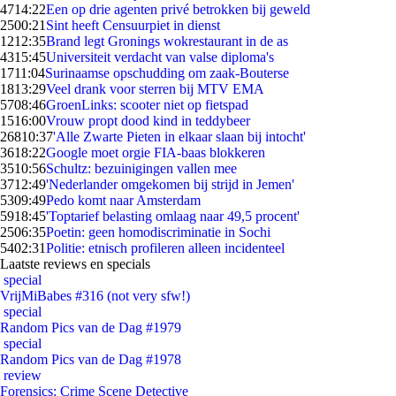
47
14:22
Een op drie agenten privé betrokken bij geweld
25
00:21
Sint heeft Censuurpiet in dienst
12
12:35
Brand legt Gronings wokrestaurant in de as
43
15:45
Universiteit verdacht van valse diploma's
17
11:04
Surinaamse opschudding om zaak-Bouterse
18
13:29
Veel drank voor sterren bij MTV EMA
57
08:46
GroenLinks: scooter niet op fietspad
15
16:00
Vrouw propt dood kind in teddybeer
268
10:37
'Alle Zwarte Pieten in elkaar slaan bij intocht'
36
18:22
Google moet orgie FIA-baas blokkeren
35
10:56
Schultz: bezuinigingen vallen mee
37
12:49
'Nederlander omgekomen bij strijd in Jemen'
53
09:49
Pedo komt naar Amsterdam
59
18:45
'Toptarief belasting omlaag naar 49,5 procent'
25
06:35
Poetin: geen homodiscriminatie in Sochi
54
02:31
Politie: etnisch profileren alleen incidenteel
Laatste reviews en specials
special
VrijMiBabes #316 (not very sfw!)
special
Random Pics van de Dag #1979
special
Random Pics van de Dag #1978
review
Forensics: Crime Scene Detective