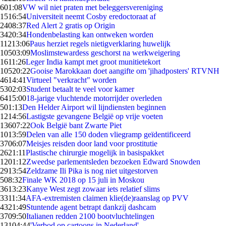
6
01:08
VW wil niet praten met beleggersvereniging
15
16:54
Universiteit neemt Cosby eredoctoraat af
24
08:37
Red Alert 2 gratis op Origin
34
20:34
Hondenbelasting kan ontweken worden
112
13:06
Paus herziet regels nietigverklaring huwelijk
105
03:09
Moslimstewardess geschorst na werkweigering
16
11:26
Leger India kampt met groot munitietekort
105
20:22
Gooise Marokkaan doet aangifte om 'jihadposters' RTVNH
46
14:41
Virtueel "verkracht" worden
53
02:03
Student betaalt te veel voor kamer
64
15:00
18-jarige vluchtende motorrijder overleden
5
01:13
Den Helder Airport wil lijndiensten beginnen
12
14:56
Lastigste gevangene België op vrije voeten
136
07:22
Ook België bant Zwarte Piet
10
13:59
Delen van alle 150 doden vliegramp geïdentificeerd
37
06:07
Meisjes reisden door land voor prostitutie
26
21:11
Plastische chirurgie mogelijk in basispakket
12
01:12
Zweedse parlementsleden bezoeken Edward Snowden
29
13:54
Zeldzame Ili Pika is nog niet uitgestorven
5
08:32
Finale WK 2018 op 15 juli in Moskou
36
13:23
Kanye West zegt zowaar iets relatief slims
33
11:34
AFA-extremisten claimen klie(de)raanslag op PVV
43
21:49
Stuntende agent betrapt dankzij dashcam
37
09:50
Italianen redden 2100 bootvluchtelingen
131
04:44
'Verbod op cartoons in Nederland'