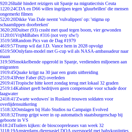
9
20:26
Italië hindert reizigers uit Spanje na migratiecrisis Ceuta
12
20:24
CDA en D66 willen ingrijpen tegen 'gluurbrillen' die mensen
ongemerkt filmen
52
20:20
Dikke Van Dale neemt 'vulvalippen' op: 'stigma op
schaamlippen doorbreken'
36
20:20
Duitser (93) crasht met quad tegen boom, vier gewonden
11
20:01
VrijMiBabes #316 (not very sfw!)
35
19:58
Random Pics van de Dag #1979
46
19:57
Trump wil dat J.D. Vance hem in 2028 opvolgt
65
19:50
Onlyfans-model met G-cup wil als NASA-ambassadeur naar
maan
3
19:50
Smokkelbende opgerold in Spanje, verdienden miljoenen aan
migranten
19
19:45
Quake krijgt na 30 jaar een gratis uitbreiding
25
19:43
Peter Faber (82) overleden
29
19:41
Tropische hitte keert zondag terug met lokaal 32 graden
25
19:14
Kabinet geeft bedrijven geen compensatie voor schade door
laagwater
24
18:41
'Zwarte weduwes' in Rusland trouwen soldaten voor
overlijdensuitkering
15
18:32
Ontslagen bij Halo Studios na Campaign Evolved
30
18:32
Trump grijpt weer in op automatisch staatsburgerschap bij
geboorte in VS
6
18:24
Trailers kijken: de bioscoopreleases van week 32
31
18:19
Amsterdams dierenasiel DOA overspoeld met babykonijntjes