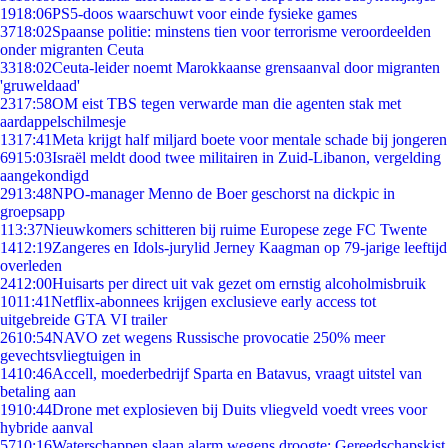
19
18:06
PS5-doos waarschuwt voor einde fysieke games
37
18:02
Spaanse politie: minstens tien voor terrorisme veroordeelden
onder migranten Ceuta
33
18:02
Ceuta-leider noemt Marokkaanse grensaanval door migranten
'gruweldaad'
23
17:58
OM eist TBS tegen verwarde man die agenten stak met
aardappelschilmesje
13
17:41
Meta krijgt half miljard boete voor mentale schade bij jongeren
69
15:03
Israël meldt dood twee militairen in Zuid-Libanon, vergelding
aangekondigd
29
13:48
NPO-manager Menno de Boer geschorst na dickpic in
groepsapp
1
13:37
Nieuwkomers schitteren bij ruime Europese zege FC Twente
14
12:19
Zangeres en Idols-jurylid Jerney Kaagman op 79-jarige leeftijd
overleden
24
12:00
Huisarts per direct uit vak gezet om ernstig alcoholmisbruik
10
11:41
Netflix-abonnees krijgen exclusieve early access tot
uitgebreide GTA VI trailer
26
10:54
NAVO zet wegens Russische provocatie 250% meer
gevechtsvliegtuigen in
14
10:46
Accell, moederbedrijf Sparta en Batavus, vraagt uitstel van
betaling aan
19
10:44
Drone met explosieven bij Duits vliegveld voedt vrees voor
hybride aanval
57
10:16
Waterschappen slaan alarm wegens droogte: Gereedschapskist