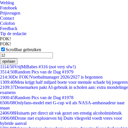
Weblog
Fotoboek
Prijsvragen
Contact
Colofon
Feedback
Tip de redactie
FOK!
FOK!
Scrollbar gebruiken
opslaan
11
14:50
VrijMiBabes #316 (not very sfw!)
35
14:50
Random Pics van de Dag #1979
2
14:30
De FOK!Voetbalmanager 2026/2027 is begonnen
13
09:40
Meta krijgt half miljard boete voor mentale schade bij jongeren
21
09:37
Denemarken pakt AI-gebruik in scholen aan: extra mondelinge
examens
19
00:45
Random Pics van de Dag #1978
65
06/08
Onlyfans-model met G-cup wil als NASA-ambassadeur naar
maan
24
06/08
Huisarts per direct uit vak gezet om ernstig alcoholmisbruik
19
06/08
Drone met explosieven bij Duits vliegveld voedt vrees voor
hybride aanval