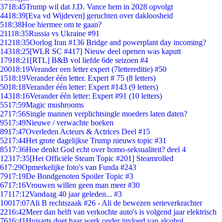
37
18:45
Trump wil dat J.D. Vance hem in 2028 opvolgt
44
18:39
[Eva vd Wijdeven] geruchten over dakloosheid
5
18:38
Hoe hiermee om te gaan?
211
18:35
Russia vs Ukraine #91
212
18:35
Oorlog Iran #136 Bridge and powerplant day incoming?
143
18:25
[WLR SC #417] Nieuw deel openen was kaputt
179
18:21
[RTL] B&B vol liefde 6de seizoen #4
200
18:19
Verander een letter expert (7lettereditie) #50
15
18:19
Verander één letter. Expert # 75 (8 letters)
50
18:18
Verander één letter: Expert #143 (9 letters)
143
18:16
Verander één letter: Expert #91 (10 letters)
55
17:59
Magic mushrooms
27
17:56
Single mannen verplichtsingle moeders laten daten?
95
17:49
Nieuwe / verwachte boeken
89
17:47
Overleden Acteurs & Actrices Deel #15
52
17:44
Het grote dagelijkse Trump nieuws topic #31
85
17:36
Hoe denkt God echt over homo-seksualiteit? deel 4
123
17:35
[Het Officiële Steam Topic #201] Steamrolled
6
17:29
Opmerkelijke foto's van Funda #243
79
17:19
De Bondgenoten Spoiler Topic #3
67
17:16
Vrouwen willen geen man meer #30
171
17:12
Vandaag 40 jaar geleden... #3
100
17:07
Ali B rechtszaak #26 - Ali de bewezen serieverkrachter
22
16:42
Meer dan helft van verkochte auto's is volgend jaar elektrisch
76
16:41
Huisarts doet haar werk onder invloed van alcohol