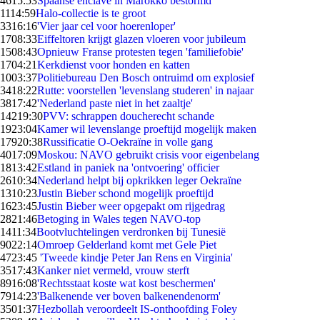
46
15:53
Spaanse enclave in Marokko bestormd
11
14:59
Halo-collectie is te groot
33
16:16
'Vier jaar cel voor hoerenloper'
17
08:33
Eiffeltoren krijgt glazen vloeren voor jubileum
15
08:43
Opnieuw Franse protesten tegen 'familiefobie'
17
04:21
Kerkdienst voor honden en katten
10
03:37
Politiebureau Den Bosch ontruimd om explosief
34
18:22
Rutte: voorstellen 'levenslang studeren' in najaar
38
17:42
'Nederland paste niet in het zaaltje'
142
19:30
PVV: schrappen doucherecht schande
19
23:04
Kamer wil levenslange proeftijd mogelijk maken
179
20:38
Russificatie O-Oekraïne in volle gang
40
17:09
Moskou: NAVO gebruikt crisis voor eigenbelang
18
13:42
Estland in paniek na 'ontvoering' officier
26
10:34
Nederland helpt bij opkrikken leger Oekraïne
13
10:23
Justin Bieber schond mogelijk proeftijd
16
23:45
Justin Bieber weer opgepakt om rijgedrag
28
21:46
Betoging in Wales tegen NAVO-top
14
11:34
Bootvluchtelingen verdronken bij Tunesië
90
22:14
Omroep Gelderland komt met Gele Piet
47
23:45
'Tweede kindje Peter Jan Rens en Virginia'
35
17:43
Kanker niet vermeld, vrouw sterft
89
16:08
'Rechtsstaat koste wat kost beschermen'
79
14:23
'Balkenende ver boven balkenendenorm'
35
01:37
Hezbollah veroordeelt IS-onthoofding Foley