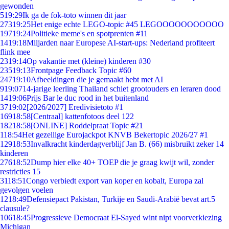
gewonden
5
19:29
Ik ga de fok-toto winnen dit jaar
273
19:25
Het enige echte LEGO-topic #45 LEGOOOOOOOOOOO
197
19:24
Politieke meme's en spotprenten #11
14
19:18
Miljarden naar Europese AI-start-ups: Nederland profiteert
flink mee
23
19:14
Op vakantie met (kleine) kinderen #30
235
19:13
Frontpage Feedback Topic #60
247
19:10
Afbeeldingen die je gemaakt hebt met AI
9
19:07
14-jarige leerling Thailand schiet grootouders en leraren dood
14
19:06
Prijs Bar le duc rood in het buitenland
37
19:02
[2026/2027] Eredivisietoto #1
169
18:58
[Centraal] kattenfotoos deel 122
182
18:58
[ONLINE] Roddelpraat Topic #21
1
18:54
Het gezellige Eurojackpot KNVB Bekertopic 2026/27 #1
129
18:53
Invalkracht kinderdagverblijf Jan B. (66) misbruikt zeker 14
kinderen
276
18:52
Dump hier elke 40+ TOEP die je graag kwijt wil, zonder
restricties 15
31
18:51
Congo verbiedt export van koper en kobalt, Europa zal
gevolgen voelen
12
18:49
Defensiepact Pakistan, Turkije en Saudi-Arabië bevat art.5
clausule?
106
18:45
Progressieve Democraat El-Sayed wint nipt voorverkiezing
Michigan