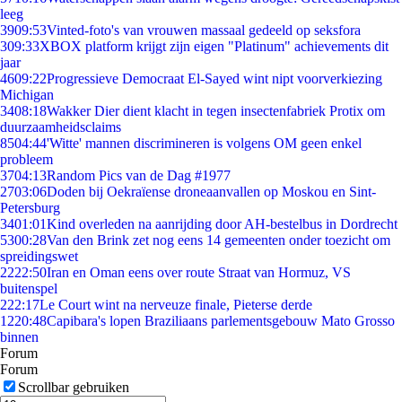
leeg
39
09:53
Vinted-foto's van vrouwen massaal gedeeld op seksfora
3
09:33
XBOX platform krijgt zijn eigen "Platinum" achievements dit
jaar
46
09:22
Progressieve Democraat El-Sayed wint nipt voorverkiezing
Michigan
34
08:18
Wakker Dier dient klacht in tegen insectenfabriek Protix om
duurzaamheidsclaims
85
04:44
'Witte' mannen discrimineren is volgens OM geen enkel
probleem
37
04:13
Random Pics van de Dag #1977
27
03:06
Doden bij Oekraïense droneaanvallen op Moskou en Sint-
Petersburg
34
01:01
Kind overleden na aanrijding door AH-bestelbus in Dordrecht
53
00:28
Van den Brink zet nog eens 14 gemeenten onder toezicht om
spreidingswet
22
22:50
Iran en Oman eens over route Straat van Hormuz, VS
buitenspel
2
22:17
Le Court wint na nerveuze finale, Pieterse derde
12
20:48
Capibara's lopen Braziliaans parlementsgebouw Mato Grosso
binnen
Forum
Forum
Scrollbar gebruiken