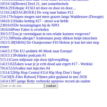
105
16:34
[Breien] Deel 21, met zomerbreisels
99
16:29
Teltopic #1563 tel door en door en door....
113
16:24
[DAGBOEK] De weg naar balans #12
2
16:17
Schapen mogen niet meer grazen langs Waddenzee (Droogte)
166
16:11
Haiku ketting #27 - strooi wat liefde
238
16:05
De bezuinigingen bij de NPO
18
16:04
Peter Faber is overleden
39
15:57
Zou je vreemdgaan in een relatie kunnen vergeven?
27
15:39
Pinda-allergie? Andermans poep slikken helpt misschien
192
15:38
[SBS6] De Oranjezomer #10 Helene je kan het niet stop
ermee
144
15:17
De EU-politiek #6 Musk naar Europa!
163
15:13
Politieke podcasts #1
5
15:11
Geen miljonair zijn door tijdverspilling
141
15:02
Zaken waar je je echt dood aan ergert #17 - Werklui
70
14:53
Afvallen met injecties #4
131
14:52
Hip Hop Central #114 Hip Hop Don´t Stop!
7
14:50
[X-Files Reboot] Filmen pilot gepland in mei 2026
14
14:13
97-jarige Betty verbreekt opnieuw record als oudste