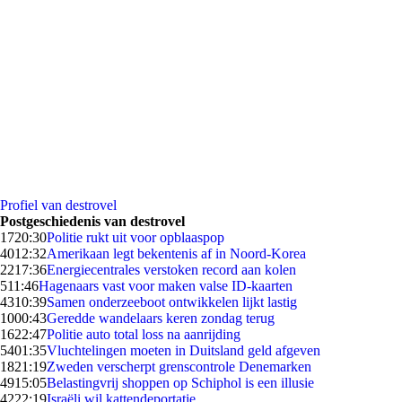
Profiel van destrovel
Postgeschiedenis van destrovel
17
20:30
Politie rukt uit voor opblaaspop
40
12:32
Amerikaan legt bekentenis af in Noord-Korea
22
17:36
Energiecentrales verstoken record aan kolen
5
11:46
Hagenaars vast voor maken valse ID-kaarten
43
10:39
Samen onderzeeboot ontwikkelen lijkt lastig
10
00:43
Geredde wandelaars keren zondag terug
16
22:47
Politie auto total loss na aanrijding
54
01:35
Vluchtelingen moeten in Duitsland geld afgeven
18
21:19
Zweden verscherpt grenscontrole Denemarken
49
15:05
Belastingvrij shoppen op Schiphol is een illusie
42
22:19
Israëli wil kattendeportatie