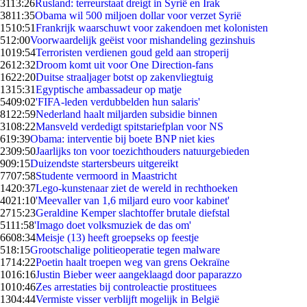
31
13:26
Rusland: terreurstaat dreigt in Syrië en Irak
38
11:35
Obama wil 500 miljoen dollar voor verzet Syrië
15
10:51
Frankrijk waarschuwt voor zakendoen met kolonisten
5
12:00
Voorwaardelijk geëist voor mishandeling gezinshuis
10
19:54
Terroristen verdienen goud geld aan stroperij
26
12:32
Droom komt uit voor One Direction-fans
16
22:20
Duitse straaljager botst op zakenvliegtuig
13
15:31
Egyptische ambassadeur op matje
54
09:02
'FIFA-leden verdubbelden hun salaris'
81
22:59
Nederland haalt miljarden subsidie binnen
31
08:22
Mansveld verdedigt spitstariefplan voor NS
6
19:39
Obama: interventie bij boete BNP niet kies
23
09:50
Jaarlijks ton voor toezichthouders natuurgebieden
9
09:15
Duizendste startersbeurs uitgereikt
77
07:58
Studente vermoord in Maastricht
14
20:37
Lego-kunstenaar ziet de wereld in rechthoeken
40
21:10
'Meevaller van 1,6 miljard euro voor kabinet'
27
15:23
Geraldine Kemper slachtoffer brutale diefstal
51
11:58
'Imago doet volksmuziek de das om'
66
08:34
Meisje (13) heeft groepseks op feestje
5
18:15
Grootschalige politieoperatie tegen malware
17
14:22
Poetin haalt troepen weg van grens Oekraïne
10
16:16
Justin Bieber weer aangeklaagd door paparazzo
10
10:46
Zes arrestaties bij controleactie prostituees
13
04:44
Vermiste visser verblijft mogelijk in België