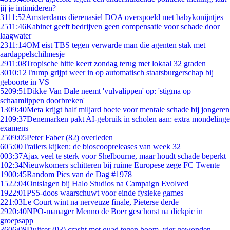
jij je intimideren?
31
11:52
Amsterdams dierenasiel DOA overspoeld met babykonijntjes
25
11:46
Kabinet geeft bedrijven geen compensatie voor schade door
laagwater
23
11:14
OM eist TBS tegen verwarde man die agenten stak met
aardappelschilmesje
29
11:08
Tropische hitte keert zondag terug met lokaal 32 graden
30
10:12
Trump grijpt weer in op automatisch staatsburgerschap bij
geboorte in VS
52
09:51
Dikke Van Dale neemt 'vulvalippen' op: 'stigma op
schaamlippen doorbreken'
13
09:40
Meta krijgt half miljard boete voor mentale schade bij jongeren
21
09:37
Denemarken pakt AI-gebruik in scholen aan: extra mondelinge
examens
25
09:05
Peter Faber (82) overleden
6
05:00
Trailers kijken: de bioscoopreleases van week 32
0
03:37
Ajax veel te sterk voor Shelbourne, maar houdt schade beperkt
1
02:34
Nieuwkomers schitteren bij ruime Europese zege FC Twente
19
00:45
Random Pics van de Dag #1978
15
22:04
Ontslagen bij Halo Studios na Campaign Evolved
19
22:01
PS5-doos waarschuwt voor einde fysieke games
2
21:03
Le Court wint na nerveuze finale, Pieterse derde
29
20:40
NPO-manager Menno de Boer geschorst na dickpic in
groepsapp
36
06/08
Duitser (93) crasht met quad tegen boom, vier gewonden