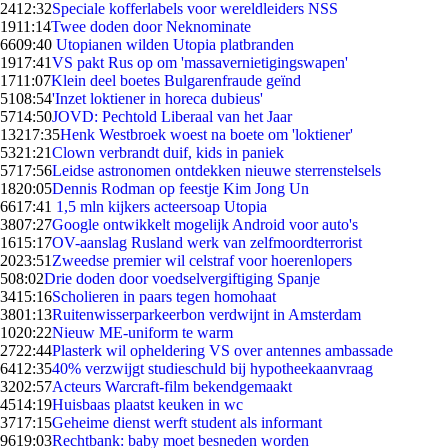
24
12:32
Speciale kofferlabels voor wereldleiders NSS
19
11:14
Twee doden door Neknominate
66
09:40
Utopianen wilden Utopia platbranden
19
17:41
VS pakt Rus op om 'massavernietigingswapen'
17
11:07
Klein deel boetes Bulgarenfraude geïnd
51
08:54
'Inzet loktiener in horeca dubieus'
57
14:50
JOVD: Pechtold Liberaal van het Jaar
132
17:35
Henk Westbroek woest na boete om 'loktiener'
53
21:21
Clown verbrandt duif, kids in paniek
57
17:56
Leidse astronomen ontdekken nieuwe sterrenstelsels
18
20:05
Dennis Rodman op feestje Kim Jong Un
66
17:41
1,5 mln kijkers acteersoap Utopia
38
07:27
Google ontwikkelt mogelijk Android voor auto's
16
15:17
OV-aanslag Rusland werk van zelfmoordterrorist
20
23:51
Zweedse premier wil celstraf voor hoerenlopers
5
08:02
Drie doden door voedselvergiftiging Spanje
34
15:16
Scholieren in paars tegen homohaat
38
01:13
Ruitenwisserparkeerbon verdwijnt in Amsterdam
10
20:22
Nieuw ME-uniform te warm
27
22:44
Plasterk wil opheldering VS over antennes ambassade
64
12:35
40% verzwijgt studieschuld bij hypotheekaanvraag
32
02:57
Acteurs Warcraft-film bekendgemaakt
45
14:19
Huisbaas plaatst keuken in wc
37
17:15
Geheime dienst werft student als informant
96
19:03
Rechtbank: baby moet besneden worden