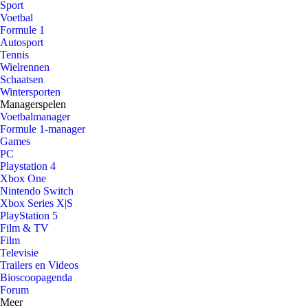
Sport
Voetbal
Formule 1
Autosport
Tennis
Wielrennen
Schaatsen
Wintersporten
Managerspelen
Voetbalmanager
Formule 1-manager
Games
PC
Playstation 4
Xbox One
Nintendo Switch
Xbox Series X|S
PlayStation 5
Film & TV
Film
Televisie
Trailers en Videos
Bioscoopagenda
Forum
Meer