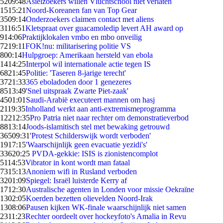
52
09:48
Asielzoekers willen Vluchtschool niet verlaten
15
15:21
Noord-Koreanen fan van Top Gear
35
09:14
Onderzoekers claimen contact met aliens
31
16:51
Kletspraat over guacamoledip levert AH award op
9
14:06
Praktijklokalen vmbo en mbo onveilig
72
19:11
FOK!nu: militarisering politie VS
8
00:14
Hulpgroep: Amerikaan hersteld van ebola
14
14:25
Interpol wil internationale actie tegen IS
68
21:45
Politie: 'Taseren 8-jarige terecht'
37
21:33
365 eboladoden door 1 genezeres
85
13:49
'Snel uitspraak Zwarte Piet-zaak'
45
01:01
Saudi-Arabië executeert mannen om hasj
21
19:35
Inholland werkt aan anti-extremismeprogramma
122
12:35
Pro Patria niet naar rechter om demonstratieverbod
88
13:14
Joods-islamitisch stel met bewaking getrouwd
365
09:31
'Protest Schilderswijk wordt verboden'
19
17:15
'Waarschijnlijk geen evacuatie yezidi's'
336
20:25
PVDA-gekkie: ISIS is zionistencomplot
51
14:53
Vibrator in kont wordt man fataal
73
15:13
Anoniem wifi in Rusland verboden
32
01:09
Spiegel: Israël luisterde Kerry af
17
12:30
Australische agenten in Londen voor missie Oekraïne
13
02:05
Koerden bezetten olievelden Noord-Irak
13
08:06
Pausen kijken WK-finale waarschijnlijk niet samen
23
11:23
Rechter oordeelt over hockeyfoto's Amalia in Revu