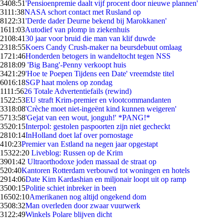
34
08:51
'Pensioenpremie daalt vijf procent door nieuwe plannen'
31
11:38
NASA schort contact met Rusland op
81
22:31
'Derde dader Deurne bekend bij Marokkanen'
16
11:03
Autodief van plomp in ziekenhuis
21
08:41
30 jaar voor bruid die man van klif duwde
23
18:55
Koers Candy Crush-maker na beursdebuut omlaag
17
21:46
Honderden betogers in wandeltocht tegen NSS
28
18:09
'Big Bang'-Penny verkoopt huis
34
21:29
'Hoe te Poepen Tijdens een Date' vreemdste titel
60
16:18
SGP haat molens op zondag
11
11:56
26 Totale Advertentiefails (rewind)
15
22:53
EU straft Krim-premier en vlootcommandanten
33
18:08
'Crèche moet niet-ingeënt kind kunnen weigeren'
57
13:58
'Gejat van een wout, jonguh!' *PANG!*
35
20:15
Interpol: gestolen paspoorten zijn niet gecheckt
28
10:14
InHolland doet laf over pornostage
4
10:23
Premier van Estland na negen jaar opgestapt
153
22:20
Liveblog: Russen op de Krim
39
01:42
Ultraorthodoxe joden massaal de straat op
5
20:40
Kantoren Rotterdam verbouwd tot woningen en hotels
29
14:06
Date Kim Kardashian en miljonair loopt uit op ramp
35
00:15
Politie schiet inbreker in been
165
02:10
Amerikanen nog altijd ongekend dom
35
08:32
Man overleden door zwaar vuurwerk
31
22:49
Winkels Polare blijven dicht