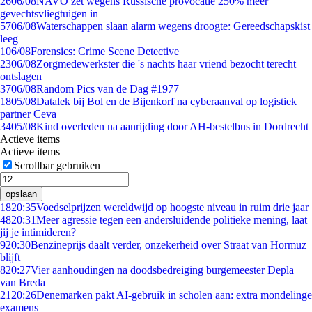
26
06/08
NAVO zet wegens Russische provocatie 250% meer
gevechtsvliegtuigen in
57
06/08
Waterschappen slaan alarm wegens droogte: Gereedschapskist
leeg
1
06/08
Forensics: Crime Scene Detective
23
06/08
Zorgmedewerkster die 's nachts haar vriend bezocht terecht
ontslagen
37
06/08
Random Pics van de Dag #1977
18
05/08
Datalek bij Bol en de Bijenkorf na cyberaanval op logistiek
partner Ceva
34
05/08
Kind overleden na aanrijding door AH-bestelbus in Dordrecht
Actieve items
Actieve items
Scrollbar gebruiken
opslaan
18
20:35
Voedselprijzen wereldwijd op hoogste niveau in ruim drie jaar
48
20:31
Meer agressie tegen een andersluidende politieke mening, laat
jij je intimideren?
9
20:30
Benzineprijs daalt verder, onzekerheid over Straat van Hormuz
blijft
8
20:27
Vier aanhoudingen na doodsbedreiging burgemeester Depla
van Breda
21
20:26
Denemarken pakt AI-gebruik in scholen aan: extra mondelinge
examens