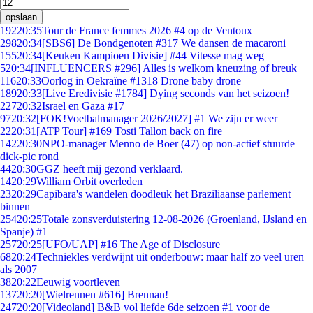
opslaan
192
20:35
Tour de France femmes 2026 #4 op de Ventoux
298
20:34
[SBS6] De Bondgenoten #317 We dansen de macaroni
155
20:34
[Keuken Kampioen Divisie] #44 Vitesse mag weg
5
20:34
[INFLUENCERS #296] Alles is welkom kneuzing of breuk
116
20:33
Oorlog in Oekraïne #1318 Drone baby drone
189
20:33
[Live Eredivisie #1784] Dying seconds van het seizoen!
227
20:32
Israel en Gaza #17
97
20:32
[FOK!Voetbalmanager 2026/2027] #1 We zijn er weer
22
20:31
[ATP Tour] #169 Tosti Tallon back on fire
142
20:30
NPO-manager Menno de Boer (47) op non-actief stuurde
dick-pic rond
44
20:30
GGZ heeft mij gezond verklaard.
14
20:29
William Orbit overleden
23
20:29
Capibara's wandelen doodleuk het Braziliaanse parlement
binnen
254
20:25
Totale zonsverduistering 12-08-2026 (Groenland, IJsland en
Spanje) #1
257
20:25
[UFO/UAP] #16 The Age of Disclosure
68
20:24
Techniekles verdwijnt uit onderbouw: maar half zo veel uren
als 2007
38
20:22
Eeuwig voortleven
137
20:20
[Wielrennen #616] Brennan!
247
20:20
[Videoland] B&B vol liefde 6de seizoen #1 voor de