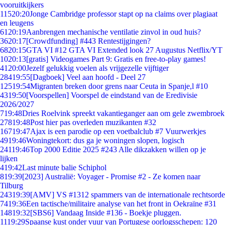
vooruitkijkers
115
20:20
Jonge Cambridge professor stapt op na claims over plagiaat
en leugens
61
20:19
Aanbrengen mechanische ventilatie zinvol in oud huis?
36
20:17
[Crowdfunding] #443 Rentestijgingen?
68
20:15
GTA VI #12 GTA VI Extended look 27 Augustus Netflix/YT
10
20:13
[gratis] Videogames Part 9: Gratis en free-to-play games!
41
20:00
Jezelf gelukkig voelen als vrijgezelle vijftiger
284
19:55
[Dagboek] Veel aan hoofd - Deel 27
125
19:54
Migranten breken door grens naar Ceuta in Spanje,l #10
43
19:50
[Voorspellen] Voorspel de eindstand van de Eredivisie
2026/2027
7
19:48
Dries Roelvink spreekt vakantieganger aan om gele zwembroek
278
19:48
Post hier pas overleden muzikanten #32
167
19:47
Ajax is een parodie op een voetbalclub #7 Vuurwerkjes
49
19:46
Woningtekort: dus ga je woningen slopen, logisch
241
19:46
Top 2000 Editie 2025 #243 Alle dikzakken willen op je
lijken
4
19:42
Last minute balie Schiphol
8
19:39
[2023] Australië: Voyager - Promise #2 - Ze komen naar
Tilburg
243
19:39
[AMV] VS #1312 spammers van de internationale rechtsorde
74
19:36
Een tactische/militaire analyse van het front in Oekraïne #31
148
19:32
[SBS6] Vandaag Inside #136 - Boekje pluggen.
11
19:29
Spaanse kust onder vuur van Portugese oorlogsschepen: 120