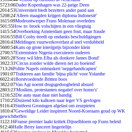
57
23:06
Dader Kopenhagen was 22-jarige Deen
20
14:53
Universiteit biedt bezetters ander pand aan
52
08:24
'Alleen maagden krijgen diploma Indonesië'
16
15:09
Modeontwerper Frans Molenaar overleden
5
01:55
How to: broek volschijten in een vliegtuig
14
15:54
Overboeking Amsterdam geen fout, maar fraude
16
16:55
Bill Cosby treedt op ondanks beschuldigingen
28
16:43
Meldingen vuurwerkoverlast al snel verdubbeld
56
00:54
Kans op grote loterijprijs bijzonder klein
27
00:57
Extremisten Nigeria executeren ouderen
36
05:28
'Sony wil Idris Elba als donkere James Bond'
39
22:33
'Circus zonder wilde dieren net zo boeiend'
7
13:26
Politie Napels ontmaskert 'nepgehandicapten'
19
01:07
Trakteren aan familie 'bijna plicht' voor Yolanthe
60
22:41
Borstvoedende Britten boos
38
22:07
Van Agt noemt drugsgedoogbeleid absurd
28
03:23
'Moslims, protestanten negatief over homo's'
12
16:52
Die auto staat daar niet handig
17
10:25
Duizend kilo kalkoen naar leger VS gevlogen
91
16:43
Sintfeest Groningen afgelast om zeurpieten
18
10:47
Geweldige Leider inspireert Noord-Koreaans goud op WK
gewichtheffen
11
22:16
Franse premier laakt kritiek Dijsselbloem op Frans beleid
9
12:40
Halle Berry lanceert lingerielijn