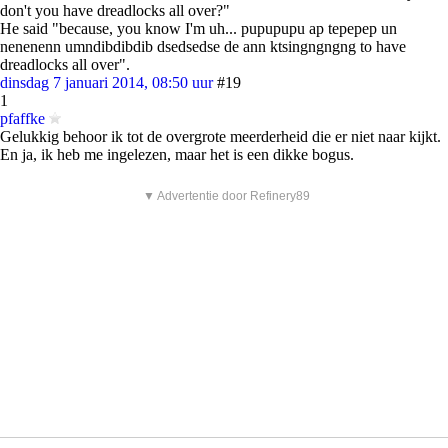
don't you have dreadlocks all over?"
He said "because, you know I'm uh... pupupupu ap tepepep un
nenenenn umndibdibdib dsedsedse de ann ktsingngngng to have
dreadlocks all over".
dinsdag 7 januari 2014, 08:50 uur
#19
1
pfaffke
Gelukkig behoor ik tot de overgrote meerderheid die er niet naar kijkt.
En ja, ik heb me ingelezen, maar het is een dikke bogus.
▼ Advertentie door Refinery89