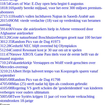
1
18:54
Gears of War: E-Day open beta begint 6 augustus
18
18:16
Spotify bereikt mijlpaal, voor het eerst 300 miljoen premium-
abonnees
27
15:11
Houthi's vallen luchthaven Najran in Saoedi-Arabië aan
20
15:09
OM: vierde verdachte (18) vast op verdenking van beramen
aanslag
59
14:06
Vrouw die asielzoekers hielp in Athene vermoord door
Afghaanse asielzoeker
6
13:26
Grote natuurbrand Boschhuizerbergen groeit naar 100 hectare
30
12:35
Random Pics van de Dag #1973
3
12:28
Gedurfd NEC blijft overeind bij Olympiakos
5
12:04
Control Resonant kost je 30 uur om uit te spelen
1
11:47
Nieuwe XBOX Game Pass titels voor de eerste helft van de
maand augustus
7
10:24
Vakantiekiekje Verstappen en Wolff voedt geruchten over
Mercedes-overstap
32
10:21
Albert Heijn halveert tempo van Koopzegels sparen vanaf
september
80
05/08
Random Pics van de Dag #1798
47
05/08
Man (25) sterft nadat hij lijm als condoom gebruikt
41
05/08
Regering VS geeft scholen die 'genderidentiteit' van kinderen
verbergen voor ouders ultimatum
50
05/08
Twee Syriërs krijgen 11 jaar cel voor brute verkrachting
stomdronken 18-jarige
Forum