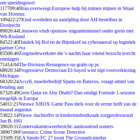
om spreidingswet
1177
09:40
Iran overweegt Europese hulp bij ruimen mijnen in Straat
van Hormuz
1094
22:27
Kind overleden na aanrijding door AH-bestelbus in
Dordrecht
890
20:44
Litouwen vindt opnieuw migrantentunnel onder grens met
Wit-Rusland
845
22:40
Datalek bij Bol en de Bijenkorf na cyberaanval op logistiek
partner Ceva
835
06:40
Zorgmedewerkster die 's nachts haar vriend bezocht terecht
ontslagen
714
14:04
The Division Resurgence nu gratis op pc
689
20:34
Progressieve Democraat El-Sayed wint nipt voorverkiezing
Michigan
683
20:24
Accell, moederbedrijf Sparta en Batavus, vraagt uitstel van
betaling aan
673
20:49
Geen Qatar en Abu Dhabi? Dan eindigt Formule 1-seizoen
mogelijk in Europa
540
11:21
Nieuwe XBOX Game Pass titels voor de eerste helft van de
maand augustus
538
22:14
Nieuw slachtoffer in kindermisbruikzaak zorgprofessional
Jan B. (66)
390
20:11
Zomervakantieweerbericht: aanhoudend zomers
389
07:00
Forensics: Crime Scene Detective
335
09:35
EA Sports FC 27 toont The Grounds-modus