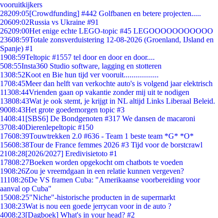
vooruitkijkers
282
09:05
[Crowdfunding] #442 Golfbanen en betere projecten.....
206
09:02
Russia vs Ukraine #91
262
09:00
Het enige echte LEGO-topic #45 LEGOOOOOOOOOOO
236
08:59
Totale zonsverduistering 12-08-2026 (Groenland, IJsland en
Spanje) #1
19
08:59
Teltopic #1557 tel door en door en door....
5
08:55
Insta360 Studio software, lagging en stotteren
13
08:52
Koot en Bie hun tijd ver vooruit..................
17
08:45
Meer dan helft van verkochte auto's is volgend jaar elektrisch
113
08:44
Vrienden gaan op vakantie zonder mij uit te nodigen
138
08:43
Wat je ook stemt, je krijgt in NL altijd Links Liberaal Beleid.
90
08:43
Het grote goedemorgen topic #3
14
08:41
[SBS6] De Bondgenoten #317 We dansen de macaroni
37
08:40
Dierenlepeltopic #150
176
08:39
Touwtrekken 2.0 #636 - Team 1 beste team *G* *O*
156
08:38
Tour de France femmes 2026 #3 Tijd voor de borstcrawl
21
08:28
[2026/2027] Eredivisietoto #1
178
08:27
Boeken worden opgekocht om chatbots te voeden
19
08:26
Zou je vreemdgaan in een relatie kunnen vergeven?
111
08:26
De VS framen Cuba: "Amerikaanse voorbereiding voor
aanval op Cuba"
150
08:25
"Niche"-historische producten in de supermarkt
13
08:23
Wat is nou een goede jerrycan voor in de auto ?
40
08:23
[Dagboek] What's in your head? #2