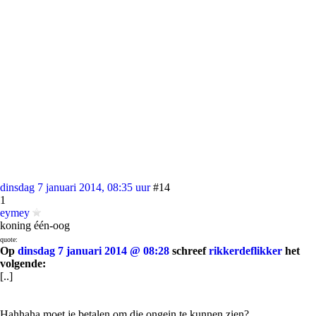
dinsdag 7 januari 2014, 08:35 uur
#14
1
eymey
koning één-oog
quote:
Op
dinsdag 7 januari 2014 @ 08:28
schreef
rikkerdeflikker
het
volgende:
[..]
Hahhaha moet je betalen om die ongein te kunnen zien?