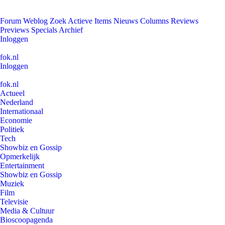
Forum
Weblog
Zoek
Actieve Items
Nieuws
Columns
Reviews
Previews
Specials
Archief
Inloggen
fok.nl
Inloggen
fok.nl
Actueel
Nederland
Internationaal
Economie
Politiek
Tech
Showbiz en Gossip
Opmerkelijk
Entertainment
Showbiz en Gossip
Muziek
Film
Televisie
Media & Cultuur
Bioscoopagenda