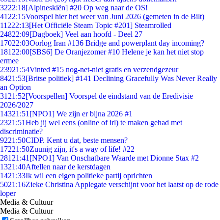
32
22:18
[Alpineskiën] #20 Op weg naar de OS!
41
22:15
Voorspel hier het weer van Juni 2026 (gemeten in de Bilt)
112
22:13
[Het Officiële Steam Topic #201] Steamrolled
248
22:09
[Dagboek] Veel aan hoofd - Deel 27
170
22:03
Oorlog Iran #136 Bridge and powerplant day incoming?
181
22:00
[SBS6] De Oranjezomer #10 Helene je kan het niet stop
ermee
239
21:54
Vinted #15 nog-net-niet gratis en verzendgezeur
84
21:53
[Britse politiek] #141 Declining Gracefully Was Never Really
an Option
31
21:52
[Voorspellen] Voorspel de eindstand van de Eredivisie
2026/2027
143
21:51
[NPO1] We zijn er bijna 2026 #1
23
21:51
Heb jij wel eens (online of irl) te maken gehad met
discriminatie?
92
21:50
CIDP. Kent u dat, beste mensen?
172
21:50
Zuunig zijn, it's a way of life! #22
281
21:41
[NPO1] Van Onschatbare Waarde met Dionne Stax #2
13
21:40
Aftellen naar de kerstdagen
14
21:33
Ik wil een eigen politieke partij oprichten
50
21:16
Zieke Christina Applegate verschijnt voor het laatst op de rode
loper
Media & Cultuur
Media & Cultuur