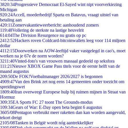
38
20:34
Progressieve Democraat El-Sayed wint nipt voorverkiezing
Michigan
9
20:24
Accell, moederbedrijf Sparta en Batavus, vraagt uitstel van
betaling aan
4
20:11
Zomervakantieweerbericht: aanhoudend zomers
1
19:48
Vollering de sterkste na lastige heuvelrit
6
14:04
The Division Resurgence nu gratis op pc
24
12:52
Hackers roven Coldcard-bitcoinwallets leeg voor 114 miljoen
dollar
41
12:15
Doorwerken na AOW-leeftijd vaker vastgelegd in cao's, moet
werken na je 67e de norm worden?
32
11:40
Vinted-foto's van vrouwen massaal gedeeld op seksfora
1
11:21
Nieuwe XBOX Game Pass titels voor de eerste helft van de
maand augustus
2
09:50
De FOK!Voetbalmanager 2026/2027 is begonnen
49
09:47
Van den Brink zet nog eens 14 gemeenten onder toezicht om
spreidingswet
18
09:40
Iran overweegt Europese hulp bij ruimen mijnen in Straat van
Hormuz
3
09:35
EA Sports FC 27 toont The Grounds-modus
1
09:34
Gears of War: E-Day open beta begint 6 augustus
36
05/08
Pentagon verbruikt meer raketten dan kan worden aangevuld,
tekort dreigt
21
05/08
Tanken in België wordt nóg aantrekkelijker
33
05/08
Dirk sluit supermarkt op de Wallen na golf van diefstal en