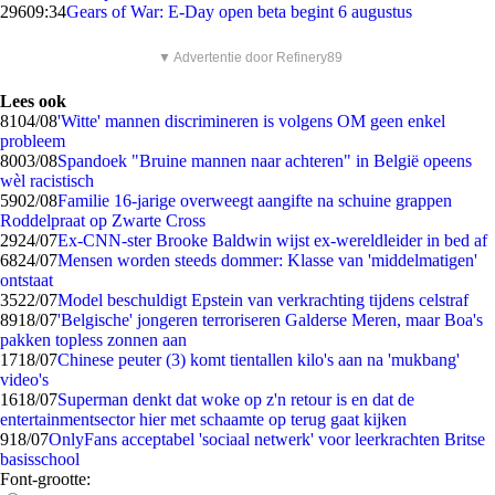
296
09:34
Gears of War: E-Day open beta begint 6 augustus
▼ Advertentie door Refinery89
Lees ook
81
04/08
'Witte' mannen discrimineren is volgens OM geen enkel
probleem
80
03/08
Spandoek "Bruine mannen naar achteren" in België opeens
wèl racistisch
59
02/08
Familie 16-jarige overweegt aangifte na schuine grappen
Roddelpraat op Zwarte Cross
29
24/07
Ex-CNN-ster Brooke Baldwin wijst ex-wereldleider in bed af
68
24/07
Mensen worden steeds dommer: Klasse van 'middelmatigen'
ontstaat
35
22/07
Model beschuldigt Epstein van verkrachting tijdens celstraf
89
18/07
'Belgische' jongeren terroriseren Galderse Meren, maar Boa's
pakken topless zonnen aan
17
18/07
Chinese peuter (3) komt tientallen kilo's aan na 'mukbang'
video's
16
18/07
Superman denkt dat woke op z'n retour is en dat de
entertainmentsector hier met schaamte op terug gaat kijken
9
18/07
OnlyFans acceptabel 'sociaal netwerk' voor leerkrachten Britse
basisschool
Font-grootte: