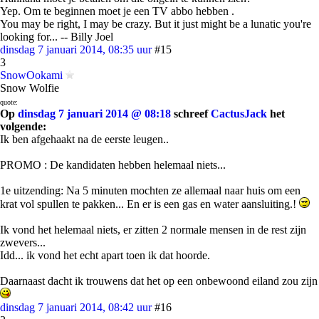
Yep. Om te beginnen moet je een TV abbo hebben .
You may be right, I may be crazy. But it just might be a lunatic you're
looking for... -- Billy Joel
dinsdag 7 januari 2014, 08:35 uur
#15
3
SnowOokami
Snow Wolfie
quote:
Op
dinsdag 7 januari 2014 @ 08:18
schreef
CactusJack
het
volgende:
Ik ben afgehaakt na de eerste leugen..
PROMO : De kandidaten hebben helemaal niets...
1e uitzending: Na 5 minuten mochten ze allemaal naar huis om een
krat vol spullen te pakken... En er is een gas en water aansluiting.!
Ik vond het helemaal niets, er zitten 2 normale mensen in de rest zijn
zwevers...
Idd... ik vond het echt apart toen ik dat hoorde.
Daarnaast dacht ik trouwens dat het op een onbewoond eiland zou zijn
dinsdag 7 januari 2014, 08:42 uur
#16