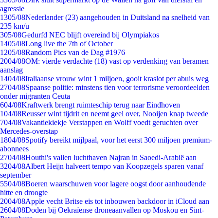
agressie
13
05/08
Nederlander (23) aangehouden in Duitsland na snelheid van
235 km/u
3
05/08
Gedurfd NEC blijft overeind bij Olympiakos
14
05/08
Long live the 7th of October
12
05/08
Random Pics van de Dag #1976
20
04/08
OM: vierde verdachte (18) vast op verdenking van beramen
aanslag
14
04/08
Italiaanse vrouw wint 1 miljoen, gooit kraslot per abuis weg
27
04/08
Spaanse politie: minstens tien voor terrorisme veroordeelden
onder migranten Ceuta
6
04/08
Kraftwerk brengt ruimteschip terug naar Eindhoven
1
04/08
Reusser wint tijdrit en neemt geel over, Nooijen knap tweede
7
04/08
Vakantiekiekje Verstappen en Wolff voedt geruchten over
Mercedes-overstap
18
04/08
Spotify bereikt mijlpaal, voor het eerst 300 miljoen premium-
abonnees
27
04/08
Houthi's vallen luchthaven Najran in Saoedi-Arabië aan
32
04/08
Albert Heijn halveert tempo van Koopzegels sparen vanaf
september
55
04/08
Boeren waarschuwen voor lagere oogst door aanhoudende
hitte en droogte
20
04/08
Apple vecht Britse eis tot inbouwen backdoor in iCloud aan
26
04/08
Doden bij Oekraïense droneaanvallen op Moskou en Sint-