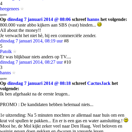
4
heegenees
quote:
Op
dinsdag 7 januari 2014 @ 08:06
schreef
hanns
het volgende:
800.000 vaste abbo kijkers aan SBS (vast) binden...
All about the money!!
Je verwacht het niet hè, bij een commerciële zender.
dinsdag 7 januari 2014, 08:19 uur
#8
5
Patolk
Er was blijkbaar niets anders op TV....
dinsdag 7 januari 2014, 08:27 uur
#10
3
hanns
quote:
Op
dinsdag 7 januari 2014 @ 08:18
schreef
CactusJack
het
volgende:
Ik ben afgehaakt na de eerste leugen..
PROMO : De kandidaten hebben helemaal niets...
1e uitzending: Na 5 minuten mochten ze allemaal naar huis om een
krat vol spullen te pakken... En er is een gas en water aansluiting.!
Mooi he, de Mol kijkt zeker veel naar Den Haag. Veel beloven en
weinig geven doen gekken en dwazen in vreugde leven.