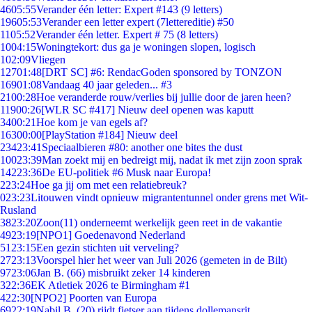
46
05:55
Verander één letter: Expert #143 (9 letters)
196
05:53
Verander een letter expert (7lettereditie) #50
11
05:52
Verander één letter. Expert # 75 (8 letters)
10
04:15
Woningtekort: dus ga je woningen slopen, logisch
1
02:09
Vliegen
127
01:48
[DRT SC] #6: RendacGoden sponsored by TONZON
169
01:08
Vandaag 40 jaar geleden... #3
21
00:28
Hoe veranderde rouw/verlies bij jullie door de jaren heen?
119
00:26
[WLR SC #417] Nieuw deel openen was kaputt
34
00:21
Hoe kom je van egels af?
163
00:00
[PlayStation #184] Nieuw deel
234
23:41
Speciaalbieren #80: another one bites the dust
100
23:39
Man zoekt mij en bedreigt mij, nadat ik met zijn zoon sprak
142
23:36
De EU-politiek #6 Musk naar Europa!
2
23:24
Hoe ga jij om met een relatiebreuk?
0
23:23
Litouwen vindt opnieuw migrantentunnel onder grens met Wit-
Rusland
38
23:20
Zoon(11) onderneemt werkelijk geen reet in de vakantie
49
23:19
[NPO1] Goedenavond Nederland
51
23:15
Een gezin stichten uit verveling?
27
23:13
Voorspel hier het weer van Juli 2026 (gemeten in de Bilt)
97
23:06
Jan B. (66) misbruikt zeker 14 kinderen
3
22:36
EK Atletiek 2026 te Birmingham #1
4
22:30
[NPO2] Poorten van Europa
69
22:19
Nabil B. (20) rijdt fietser aan tijdens dollemansrit