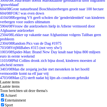
30
04/08
Ceuta-leider noemt Marokkaanse grensaanval door migranten
'gruweldaad'
6
04/08
Grote natuurbrand Boschhuizerbergen groeit naar 100 hectare
6
04/08
FOK! was even down
41
04/08
Regering VS geeft scholen die 'genderidentiteit' van kinderen
verbergen voor ouders ultimatum
59
04/08
Vrouw die asielzoekers hielp in Athene vermoord door
Afghaanse asielzoeker
25
04/08
Lekker op vakantie naar Afghanistan volgens Taliban geen
probleem
23
04/08
Random Pics van de Dag #1975
7
03/08
VrijMiBabes #315 (not very sfw!)
10
03/08
Spider-Man: Brand New Day knalt naar bijna 800 miljoen
euro in eerste weekend
11
03/08
Phil Collins dronk zich bijna dood, kinderen moesten al
afscheid nemen
34
03/08
Man die zesjarig jochie met messteken in het hoofd
vermoordde komt na elf jaar vrij
47
03/08
Man (25) sterft nadat hij lijm als condoom gebruikt
Laatste items
Laatste items
Toon berichten uit deze thema's
Actueel
Entertainment
Sport