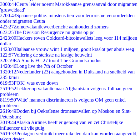
30
00:44
Ceuta-leider noemt Marokkaanse grensaanval door migranten
'gruweldaad'
27
00:43
Spaanse politie: minstens tien voor terrorisme veroordeelden
onder migranten Ceuta
4
23:27
Zomervakantieweerbericht: aanhoudend zomers
6
23:25
The Division Resurgence nu gratis op pc
24
23:09
Hackers roven Coldcard-bitcoinwallets leeg voor 114 miljoen
dollar
14
23:03
Italiaanse vrouw wint 1 miljoen, gooit kraslot per abuis weg
1
22:57
Vollering de sterkste na lastige heuvelrit
3
20:59
EA Sports FC 27 toont The Grounds-modus
14
20:46
Long live the 7th of October
13
20:12
Nederlander (23) aangehouden in Duitsland na snelheid van
235 km/u
6
19:53
FOK! was even down
25
19:52
Lekker op vakantie naar Afghanistan volgens Taliban geen
probleem
81
19:50
'Witte' mannen discrimineren is volgens OM geen enkel
probleem
26
19:49
Doden bij Oekraïense droneaanvallen op Moskou en Sint-
Petersburg
30
19:44
Alaska Airlines heeft er genoeg van en zet Christelijke
influencer uit vliegtuig
36
19:33
Pentagon verbruikt meer raketten dan kan worden aangevuld,
tekort dreigt