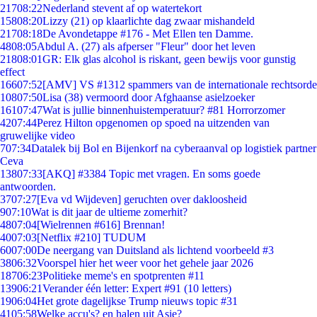
217
08:22
Nederland stevent af op watertekort
158
08:20
Lizzy (21) op klaarlichte dag zwaar mishandeld
217
08:18
De Avondetappe #176 - Met Ellen ten Damme.
48
08:05
Abdul A. (27) als afperser "Fleur" door het leven
218
08:01
GR: Elk glas alcohol is riskant, geen bewijs voor gunstig
effect
166
07:52
[AMV] VS #1312 spammers van de internationale rechtsorde
108
07:50
Lisa (38) vermoord door Afghaanse asielzoeker
161
07:47
Wat is jullie binnenhuistemperatuur? #81 Horrorzomer
42
07:44
Perez Hilton opgenomen op spoed na uitzenden van
gruwelijke video
7
07:34
Datalek bij Bol en Bijenkorf na cyberaanval op logistiek partner
Ceva
138
07:33
[AKQ] #3384 Topic met vragen. En soms goede
antwoorden.
37
07:27
[Eva vd Wijdeven] geruchten over dakloosheid
9
07:10
Wat is dit jaar de ultieme zomerhit?
48
07:04
[Wielrennen #616] Brennan!
40
07:03
[Netflix #210] TUDUM
60
07:00
De neergang van Duitsland als lichtend voorbeeld #3
38
06:32
Voorspel hier het weer voor het gehele jaar 2026
187
06:23
Politieke meme's en spotprenten #11
139
06:21
Verander één letter: Expert #91 (10 letters)
19
06:04
Het grote dagelijkse Trump nieuws topic #31
41
05:58
Welke accu's? en halen uit Asie?