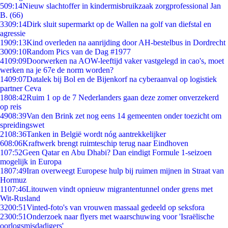
5
09:14
Nieuw slachtoffer in kindermisbruikzaak zorgprofessional Jan
B. (66)
33
09:14
Dirk sluit supermarkt op de Wallen na golf van diefstal en
agressie
19
09:13
Kind overleden na aanrijding door AH-bestelbus in Dordrecht
30
09:10
Random Pics van de Dag #1977
41
09:09
Doorwerken na AOW-leeftijd vaker vastgelegd in cao's, moet
werken na je 67e de norm worden?
14
09:07
Datalek bij Bol en de Bijenkorf na cyberaanval op logistiek
partner Ceva
18
08:42
Ruim 1 op de 7 Nederlanders gaan deze zomer onverzekerd
op reis
49
08:39
Van den Brink zet nog eens 14 gemeenten onder toezicht om
spreidingswet
21
08:36
Tanken in België wordt nóg aantrekkelijker
6
08:06
Kraftwerk brengt ruimteschip terug naar Eindhoven
1
07:52
Geen Qatar en Abu Dhabi? Dan eindigt Formule 1-seizoen
mogelijk in Europa
18
07:49
Iran overweegt Europese hulp bij ruimen mijnen in Straat van
Hormuz
11
07:46
Litouwen vindt opnieuw migrantentunnel onder grens met
Wit-Rusland
32
00:51
Vinted-foto's van vrouwen massaal gedeeld op seksfora
23
00:51
Onderzoek naar flyers met waarschuwing voor 'Israëlische
oorlogsmisdadigers'