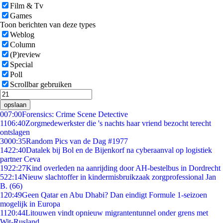
Film & Tv
Games
Toon berichten van deze types
Weblog
Column
(P)review
Special
Poll
Scrollbar gebruiken
opslaan
0
07:00
Forensics: Crime Scene Detective
11
06:40
Zorgmedewerkster die 's nachts haar vriend bezocht terecht
ontslagen
30
00:35
Random Pics van de Dag #1977
14
22:40
Datalek bij Bol en de Bijenkorf na cyberaanval op logistiek
partner Ceva
19
22:27
Kind overleden na aanrijding door AH-bestelbus in Dordrecht
5
22:14
Nieuw slachtoffer in kindermisbruikzaak zorgprofessional Jan
B. (66)
1
20:49
Geen Qatar en Abu Dhabi? Dan eindigt Formule 1-seizoen
mogelijk in Europa
11
20:44
Litouwen vindt opnieuw migrantentunnel onder grens met
Wit-Rusland