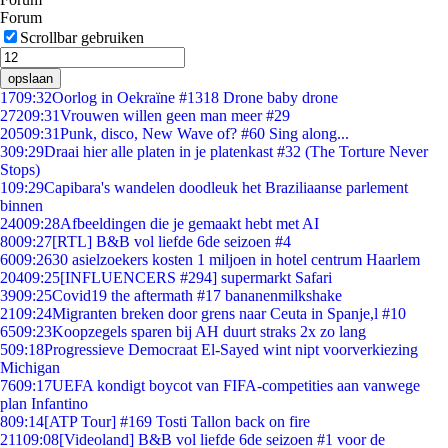
Forum
Scrollbar gebruiken
opslaan
17
09:32
Oorlog in Oekraïne #1318 Drone baby drone
272
09:31
Vrouwen willen geen man meer #29
205
09:31
Punk, disco, New Wave of? #60 Sing along...
3
09:29
Draai hier alle platen in je platenkast #32 (The Torture Never
Stops)
1
09:29
Capibara's wandelen doodleuk het Braziliaanse parlement
binnen
240
09:28
Afbeeldingen die je gemaakt hebt met AI
80
09:27
[RTL] B&B vol liefde 6de seizoen #4
60
09:26
30 asielzoekers kosten 1 miljoen in hotel centrum Haarlem
204
09:25
[INFLUENCERS #294] supermarkt Safari
39
09:25
Covid19 the aftermath #17 bananenmilkshake
21
09:24
Migranten breken door grens naar Ceuta in Spanje,l #10
65
09:23
Koopzegels sparen bij AH duurt straks 2x zo lang
5
09:18
Progressieve Democraat El-Sayed wint nipt voorverkiezing
Michigan
76
09:17
UEFA kondigt boycot van FIFA-competities aan vanwege
plan Infantino
8
09:14
[ATP Tour] #169 Tosti Tallon back on fire
211
09:08
[Videoland] B&B vol liefde 6de seizoen #1 voor de