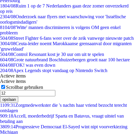
Petersburg
18
04/08
Ruim 1 op de 7 Nederlanders gaan deze zomer onverzekerd
op reis
23
04/08
Onderzoek naar flyers met waarschuwing voor 'Israëlische
oorlogsmisdadigers'
81
04/08
'Witte' mannen discrimineren is volgens OM geen enkel
probleem
5
04/08
Street Fighter 6-fans weer over de zeik vanwege nieuwste patch
30
04/08
Ceuta-leider noemt Marokkaanse grensaanval door migranten
'gruweldaad'
5
04/08
Control Resonant kost je 30 uur om uit te spelen
6
04/08
Grote natuurbrand Boschhuizerbergen groeit naar 100 hectare
6
04/08
FOK! was even down
2
04/08
Apex Legends stopt vandaag op Nintendo Switch
Actieve items
Actieve items
Scrollbar gebruiken
opslaan
11
09:31
Zorgmedewerkster die 's nachts haar vriend bezocht terecht
ontslagen
9
09:18
Accell, moederbedrijf Sparta en Batavus, vraagt uitstel van
betaling aan
38
09:14
Progressieve Democraat El-Sayed wint nipt voorverkiezing
Michigan