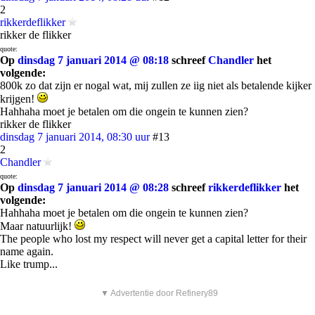
2
rikkerdeflikker
rikker de flikker
quote:
Op
dinsdag 7 januari 2014 @ 08:18
schreef
Chandler
het
volgende:
800k zo dat zijn er nogal wat, mij zullen ze iig niet als betalende kijker
krijgen!
Hahhaha moet je betalen om die ongein te kunnen zien?
rikker de flikker
dinsdag 7 januari 2014, 08:30 uur
#13
2
Chandler
quote:
Op
dinsdag 7 januari 2014 @ 08:28
schreef
rikkerdeflikker
het
volgende:
Hahhaha moet je betalen om die ongein te kunnen zien?
Maar natuurlijk!
The people who lost my respect will never get a capital letter for their
name again.
Like trump...
▼ Advertentie door Refinery89