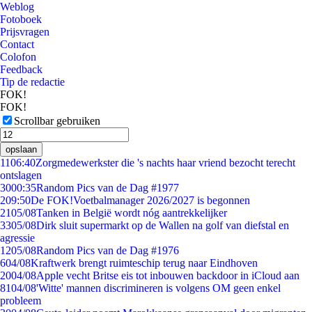
Weblog
Fotoboek
Prijsvragen
Contact
Colofon
Feedback
Tip de redactie
FOK!
FOK!
Scrollbar gebruiken
opslaan
11
06:40
Zorgmedewerkster die 's nachts haar vriend bezocht terecht
ontslagen
30
00:35
Random Pics van de Dag #1977
2
09:50
De FOK!Voetbalmanager 2026/2027 is begonnen
21
05/08
Tanken in België wordt nóg aantrekkelijker
33
05/08
Dirk sluit supermarkt op de Wallen na golf van diefstal en
agressie
12
05/08
Random Pics van de Dag #1976
6
04/08
Kraftwerk brengt ruimteschip terug naar Eindhoven
20
04/08
Apple vecht Britse eis tot inbouwen backdoor in iCloud aan
81
04/08
'Witte' mannen discrimineren is volgens OM geen enkel
probleem