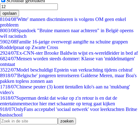
Scrollbar gebruiken
opslaan
81
04/08
'Witte' mannen discrimineren is volgens OM geen enkel
probleem
80
03/08
Spandoek "Bruine mannen naar achteren" in België opeens
wèl racistisch
59
02/08
Familie 16-jarige overweegt aangifte na schuine grappen
Roddelpraat op Zwarte Cross
29
24/07
Ex-CNN-ster Brooke Baldwin wijst ex-wereldleider in bed af
68
24/07
Mensen worden steeds dommer: Klasse van 'middelmatigen'
ontstaat
35
22/07
Model beschuldigt Epstein van verkrachting tijdens celstraf
89
18/07
'Belgische' jongeren terroriseren Galderse Meren, maar Boa's
pakken topless zonnen aan
17
18/07
Chinese peuter (3) komt tientallen kilo's aan na 'mukbang'
video's
16
18/07
Superman denkt dat woke op z'n retour is en dat de
entertainmentsector hier met schaamte op terug gaat kijken
9
18/07
OnlyFans acceptabel 'sociaal netwerk' voor leerkrachten Britse
basisschool