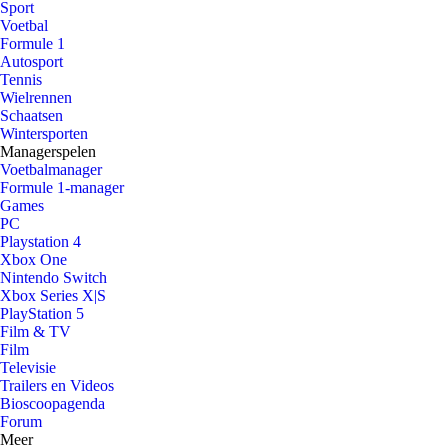
Sport
Voetbal
Formule 1
Autosport
Tennis
Wielrennen
Schaatsen
Wintersporten
Managerspelen
Voetbalmanager
Formule 1-manager
Games
PC
Playstation 4
Xbox One
Nintendo Switch
Xbox Series X|S
PlayStation 5
Film & TV
Film
Televisie
Trailers en Videos
Bioscoopagenda
Forum
Meer