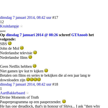
dinsdag 7 januari 2014, 08:42 uur
#17
12
Kruitdampje
quote:
Op
dinsdag 7 januari 2014 @ 08:26
schreef
GTAnoob
het
volgende:
SBS
John de Mol
Nederlandse televisie
Nederlandse films
Geen Netflix hebben
Niet gamen ipv kut tv kijken
Betalen om films en series te bekijken die al een jaar lang te
downloaden zijn
dinsdag 7 januari 2014, 08:42 uur
#18
1
AartBakkebaard
Divine Moments of Truth
Pauperprogramma op een pauperzender.
He has one dreadlock, that's in honour of Shiva... I ask "then why