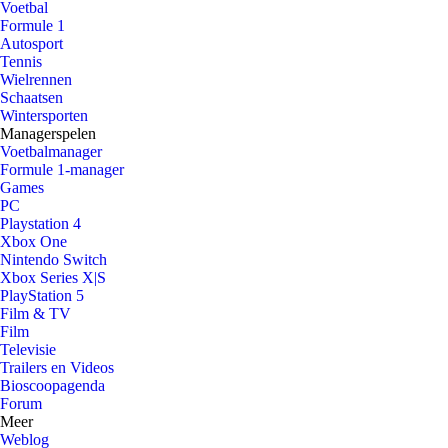
Voetbal
Formule 1
Autosport
Tennis
Wielrennen
Schaatsen
Wintersporten
Managerspelen
Voetbalmanager
Formule 1-manager
Games
PC
Playstation 4
Xbox One
Nintendo Switch
Xbox Series X|S
PlayStation 5
Film & TV
Film
Televisie
Trailers en Videos
Bioscoopagenda
Forum
Meer
Weblog