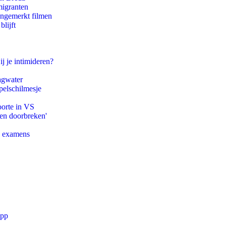
migranten
ongemerkt filmen
lijft
ij je intimideren?
agwater
pelschilmesje
oorte in VS
pen doorbreken'
e examens
app