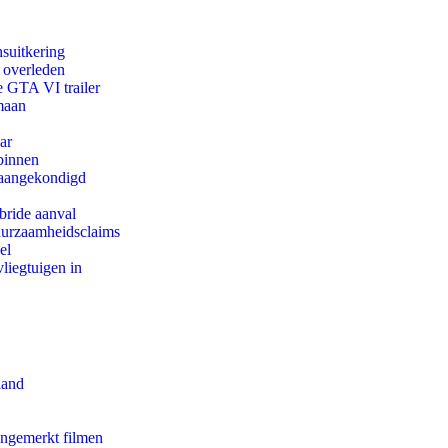
suitkering
d overleden
e GTA VI trailer
maan
ar
binnen
g aangekondigd
bride aanval
duurzaamheidsclaims
el
iegtuigen in
land
ongemerkt filmen