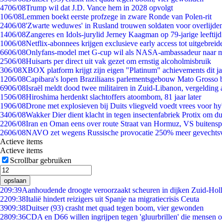
47
06/08
Trump wil dat J.D. Vance hem in 2028 opvolgt
1
06/08
Lemmen boekt eerste profzege in zware Ronde van Polen-rit
24
06/08
'Zwarte weduwes' in Rusland trouwen soldaten voor overlijden
14
06/08
Zangeres en Idols-jurylid Jerney Kaagman op 79-jarige leeftij
10
06/08
Netflix-abonnees krijgen exclusieve early access tot uitgebreid
66
06/08
Onlyfans-model met G-cup wil als NASA-ambassadeur naar 
25
06/08
Huisarts per direct uit vak gezet om ernstig alcoholmisbruik
3
06/08
XBOX platform krijgt zijn eigen "Platinum" achievements dit ja
12
06/08
Capibara's lopen Braziliaans parlementsgebouw Mato Grosso 
69
06/08
Israël meldt dood twee militairen in Zuid-Libanon, vergeldin
15
06/08
Hiroshima herdenkt slachtoffers atoombom, 81 jaar later
19
06/08
Drone met explosieven bij Duits vliegveld voedt vrees voor hy
34
06/08
Wakker Dier dient klacht in tegen insectenfabriek Protix om 
22
06/08
Iran en Oman eens over route Straat van Hormuz, VS buitensp
26
06/08
NAVO zet wegens Russische provocatie 250% meer gevechtsvl
Actieve items
Actieve items
Scrollbar gebruiken
opslaan
2
09:39
Aanhoudende droogte veroorzaakt scheuren in dijken Zuid-Hol
22
09:38
Italië hindert reizigers uit Spanje na migratiecrisis Ceuta
39
09:38
Duitser (93) crasht met quad tegen boom, vier gewonden
28
09:36
CDA en D66 willen ingrijpen tegen 'gluurbrillen' die mensen 