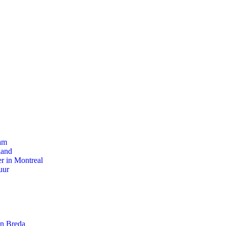
dam
land
r in Montreal
uur
an Breda