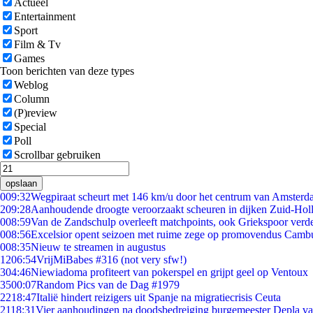
Actueel
Entertainment
Sport
Film & Tv
Games
Toon berichten van deze types
Weblog
Column
(P)review
Special
Poll
Scrollbar gebruiken
opslaan
0
09:32
Wegpiraat scheurt met 146 km/u door het centrum van Amster
2
09:28
Aanhoudende droogte veroorzaakt scheuren in dijken Zuid-Hol
0
08:59
Van de Zandschulp overleeft matchpoints, ook Griekspoor verde
0
08:56
Excelsior opent seizoen met ruime zege op promovendus Camb
0
08:35
Nieuw te streamen in augustus
12
06:54
VrijMiBabes #316 (not very sfw!)
3
04:46
Niewiadoma profiteert van pokerspel en grijpt geel op Ventoux
35
00:07
Random Pics van de Dag #1979
22
18:47
Italië hindert reizigers uit Spanje na migratiecrisis Ceuta
21
18:31
Vier aanhoudingen na doodsbedreiging burgemeester Depla v