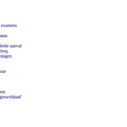
e examens
maan
bride aanval
 leeg
tslagen
ssie
eem
'gruweldaad'