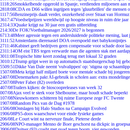
11
18:26
Smokkelbende opgerold in Spanje, verdienden miljoenen aan 
28
18:08
CDA en D66 willen ingrijpen tegen 'gluurbrillen' die mensen 
11
17:56
Benzineprijs daalt verder, onzekerheid over Straat van Hormuz b
36
17:47
Voedselprijzen wereldwijd op hoogste niveau in ruim drie jaar
23
14:33
Quake krijgt na 30 jaar een gratis uitbreiding
2
14:30
De FOK!Voetbalmanager 2026/2027 is begonnen
67
13:48
Meer agressie tegen een andersluidende politieke mening, laat j
31
11:52
Amsterdams dierenasiel DOA overspoeld met babykonijntjes
27
11:46
Kabinet geeft bedrijven geen compensatie voor schade door la
23
11:14
OM eist TBS tegen verwarde man die agenten stak met aardap
30
11:08
Tropische hitte keert zondag terug met lokaal 32 graden
30
10:12
Trump grijpt weer in op automatisch staatsburgerschap bij geb
55
09:51
Dikke Van Dale neemt 'vulvalippen' op: 'stigma op schaamlip
15
07/08
Meta krijgt half miljard boete voor mentale schade bij jongeren
24
07/08
Denemarken pakt AI-gebruik in scholen aan: extra mondeling
25
07/08
Peter Faber (82) overleden
4
07/08
Trailers kijken: de bioscoopreleases van week 32
0
07/08
Ajax veel te sterk voor Shelbourne, maar houdt schade beperkt
1
07/08
Nieuwkomers schitteren bij ruime Europese zege FC Twente
19
07/08
Random Pics van de Dag #1978
15
06/08
Ontslagen bij Halo Studios na Campaign Evolved
19
06/08
PS5-doos waarschuwt voor einde fysieke games
2
06/08
Le Court wint na nerveuze finale, Pieterse derde
29
06/08
NPO-manager Menno de Boer geschorst na dickpic in groeps
39
06/08
Duitser (93) crasht met quad tegen boom, vier gewonden