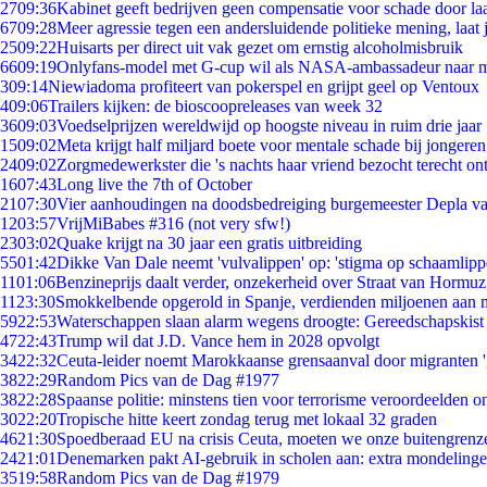
27
09:36
Kabinet geeft bedrijven geen compensatie voor schade door la
67
09:28
Meer agressie tegen een andersluidende politieke mening, laat j
25
09:22
Huisarts per direct uit vak gezet om ernstig alcoholmisbruik
66
09:19
Onlyfans-model met G-cup wil als NASA-ambassadeur naar 
3
09:14
Niewiadoma profiteert van pokerspel en grijpt geel op Ventoux
4
09:06
Trailers kijken: de bioscoopreleases van week 32
36
09:03
Voedselprijzen wereldwijd op hoogste niveau in ruim drie jaar
15
09:02
Meta krijgt half miljard boete voor mentale schade bij jongeren
24
09:02
Zorgmedewerkster die 's nachts haar vriend bezocht terecht on
16
07:43
Long live the 7th of October
21
07:30
Vier aanhoudingen na doodsbedreiging burgemeester Depla v
12
03:57
VrijMiBabes #316 (not very sfw!)
23
03:02
Quake krijgt na 30 jaar een gratis uitbreiding
55
01:42
Dikke Van Dale neemt 'vulvalippen' op: 'stigma op schaamlip
11
01:06
Benzineprijs daalt verder, onzekerheid over Straat van Hormuz 
11
23:30
Smokkelbende opgerold in Spanje, verdienden miljoenen aan 
59
22:53
Waterschappen slaan alarm wegens droogte: Gereedschapskist
47
22:43
Trump wil dat J.D. Vance hem in 2028 opvolgt
34
22:32
Ceuta-leider noemt Marokkaanse grensaanval door migranten 
38
22:29
Random Pics van de Dag #1977
38
22:28
Spaanse politie: minstens tien voor terrorisme veroordeelden 
30
22:20
Tropische hitte keert zondag terug met lokaal 32 graden
46
21:30
Spoedberaad EU na crisis Ceuta, moeten we onze buitengrenz
24
21:01
Denemarken pakt AI-gebruik in scholen aan: extra mondeling
35
19:58
Random Pics van de Dag #1979