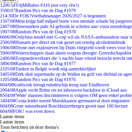
12
06:54
VrijMiBabes #316 (not very sfw!)
35
00:07
Random Pics van de Dag #1979
2
14:30
De FOK!Voetbalmanager 2026/2027 is begonnen
15
07/08
Meta krijgt half miljard boete voor mentale schade bij jongeren
24
07/08
Denemarken pakt AI-gebruik in scholen aan: extra mondeling
19
07/08
Random Pics van de Dag #1978
66
06/08
Onlyfans-model met G-cup wil als NASA-ambassadeur naar 
25
06/08
Huisarts per direct uit vak gezet om ernstig alcoholmisbruik
19
06/08
Drone met explosieven bij Duits vliegveld voedt vrees voor hy
59
06/08
Waterschappen slaan alarm wegens droogte: Gereedschapskist
24
06/08
Zorgmedewerkster die 's nachts haar vriend bezocht terecht on
38
06/08
Random Pics van de Dag #1977
21
05/08
Tanken in België wordt nóg aantrekkelijker
34
05/08
Dirk sluit supermarkt op de Wallen na golf van diefstal en agre
12
05/08
Random Pics van de Dag #1976
6
04/08
Kraftwerk brengt ruimteschip terug naar Eindhoven
20
04/08
Apple vecht Britse eis tot inbouwen backdoor in iCloud aan
85
04/08
'Witte' mannen discrimineren is volgens OM geen enkel probl
34
04/08
Ceuta-leider noemt Marokkaanse grensaanval door migranten 
6
04/08
Grote natuurbrand Boschhuizerbergen groeit naar 100 hectare
6
04/08
FOK! was even down
Laatste items
Laatste items
Toon berichten uit deze thema's