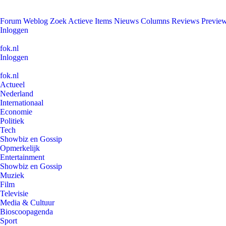
Forum
Weblog
Zoek
Actieve Items
Nieuws
Columns
Reviews
Previe
Inloggen
fok.nl
Inloggen
fok.nl
Actueel
Nederland
Internationaal
Economie
Politiek
Tech
Showbiz en Gossip
Opmerkelijk
Entertainment
Showbiz en Gossip
Muziek
Film
Televisie
Media & Cultuur
Bioscoopagenda
Sport