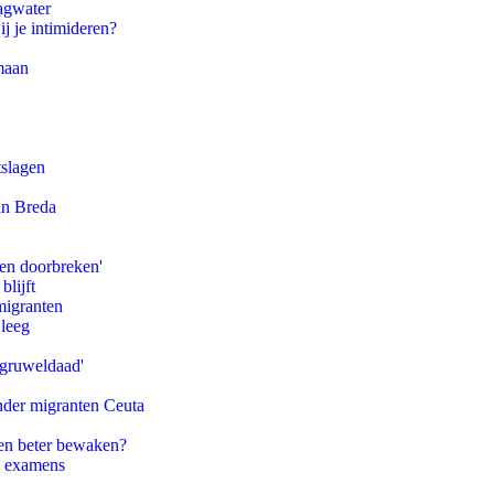
agwater
ij je intimideren?
maan
tslagen
an Breda
pen doorbreken'
blijft
migranten
 leeg
'gruweldaad'
onder migranten Ceuta
en beter bewaken?
e examens