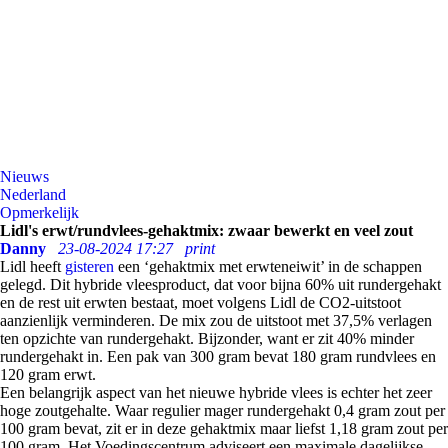
Nieuws
Nederland
Opmerkelijk
Lidl's erwt/rundvlees-gehaktmix: zwaar bewerkt en veel zout
Danny
23-08-2024 17:27
print
Lidl heeft
gisteren
een ‘gehaktmix met erwteneiwit’ in de schappen
gelegd. Dit hybride vleesproduct, dat voor bijna 60% uit rundergehakt
en de rest uit erwten bestaat, moet volgens Lidl de CO2-uitstoot
aanzienlijk verminderen. De mix zou de uitstoot met 37,5% verlagen
ten opzichte van rundergehakt. Bijzonder, want er zit 40% minder
rundergehakt in. Een pak van 300 gram bevat 180 gram rundvlees en
120 gram erwt.
Een belangrijk aspect van het nieuwe hybride vlees is echter het zeer
hoge zoutgehalte. Waar regulier mager rundergehakt 0,4 gram zout per
100 gram bevat, zit er in deze gehaktmix maar liefst 1,18 gram zout per
100 gram. Het Voedingscentrum adviseert een maximale dagelijkse