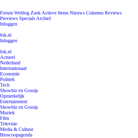
Forum
Weblog
Zoek
Actieve Items
Nieuws
Columns
Reviews
Previews
Specials
Archief
Inloggen
fok.nl
Inloggen
fok.nl
Actueel
Nederland
Internationaal
Economie
Politiek
Tech
Showbiz en Gossip
Opmerkelijk
Entertainment
Showbiz en Gossip
Muziek
Film
Televisie
Media & Cultuur
Bioscoopagenda