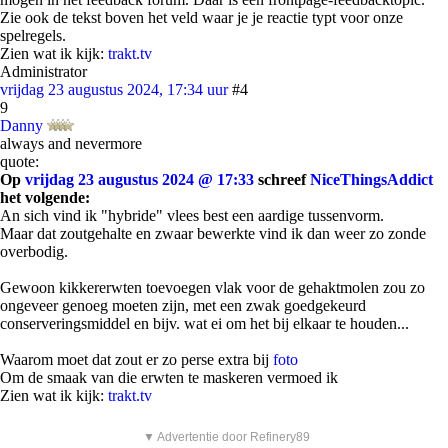
Zie ook de tekst boven het veld waar je je reactie typt voor onze
spelregels.
Zien wat ik kijk:
trakt.tv
Administrator
vrijdag 23 augustus 2024, 17:34 uur
#4
9
Danny
always and nevermore
quote:
Op
vrijdag 23 augustus 2024 @ 17:33
schreef
NiceThingsAddict
het volgende:
An sich vind ik "hybride" vlees best een aardige tussenvorm.
Maar dat zoutgehalte en zwaar bewerkte vind ik dan weer zo zonde
overbodig.
Gewoon kikkererwten toevoegen vlak voor de gehaktmolen zou zo
ongeveer genoeg moeten zijn, met een zwak goedgekeurd
conserveringsmiddel en bijv. wat ei om het bij elkaar te houden...
Waarom moet dat zout er zo perse extra bij
foto
Om de smaak van die erwten te maskeren vermoed ik
Zien wat ik kijk:
trakt.tv
▼ Advertentie door Refinery89