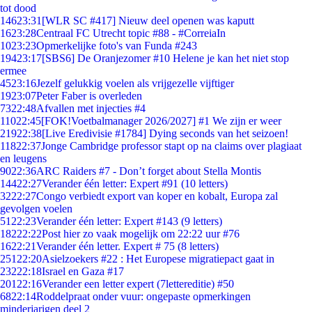
tot dood
146
23:31
[WLR SC #417] Nieuw deel openen was kaputt
16
23:28
Centraal FC Utrecht topic #88 - #CorreiaIn
10
23:23
Opmerkelijke foto's van Funda #243
194
23:17
[SBS6] De Oranjezomer #10 Helene je kan het niet stop
ermee
45
23:16
Jezelf gelukkig voelen als vrijgezelle vijftiger
19
23:07
Peter Faber is overleden
73
22:48
Afvallen met injecties #4
110
22:45
[FOK!Voetbalmanager 2026/2027] #1 We zijn er weer
219
22:38
[Live Eredivisie #1784] Dying seconds van het seizoen!
118
22:37
Jonge Cambridge professor stapt op na claims over plagiaat
en leugens
90
22:36
ARC Raiders #7 - Don’t forget about Stella Montis
144
22:27
Verander één letter: Expert #91 (10 letters)
32
22:27
Congo verbiedt export van koper en kobalt, Europa zal
gevolgen voelen
51
22:23
Verander één letter: Expert #143 (9 letters)
182
22:22
Post hier zo vaak mogelijk om 22:22 uur #76
16
22:21
Verander één letter. Expert # 75 (8 letters)
251
22:20
Asielzoekers #22 : Het Europese migratiepact gaat in
232
22:18
Israel en Gaza #17
201
22:16
Verander een letter expert (7lettereditie) #50
68
22:14
Roddelpraat onder vuur: ongepaste opmerkingen
minderjarigen deel 2