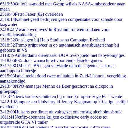
65
19:50
Onlyfans-model met G-cup wil als NASA-ambassadeur naar
maan
25
19:43
Peter Faber (82) overleden
25
19:14
Kabinet geeft bedrijven geen compensatie voor schade door
laagwater
24
18:41
'Zwarte weduwes' in Rusland trouwen soldaten voor
overlijdensuitkering
15
18:32
Ontslagen bij Halo Studios na Campaign Evolved
30
18:32
Trump grijpt weer in op automatisch staatsburgerschap bij
geboorte in VS
31
18:19
Amsterdams dierenasiel DOA overspoeld met babykonijntjes
19
18:06
PS5-doos waarschuwt voor einde fysieke games
23
17:58
OM eist TBS tegen verwarde man die agenten stak met
aardappelschilmesje
69
15:03
Israël meldt dood twee militairen in Zuid-Libanon, vergelding
aangekondigd
29
13:48
NPO-manager Menno de Boer geschorst na dickpic in
groepsapp
1
13:37
Nieuwkomers schitteren bij ruime Europese zege FC Twente
14
12:19
Zangeres en Idols-jurylid Jerney Kaagman op 79-jarige leeftijd
overleden
24
12:00
Huisarts per direct uit vak gezet om ernstig alcoholmisbruik
10
11:41
Netflix-abonnees krijgen exclusieve early access tot
uitgebreide GTA VI trailer
26
10:54
NAVO zet wegens Russische provocatie 250% meer