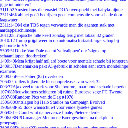
jij je intimideren?
31
11:52
Amsterdams dierenasiel DOA overspoeld met babykonijntjes
25
11:46
Kabinet geeft bedrijven geen compensatie voor schade door
laagwater
23
11:14
OM eist TBS tegen verwarde man die agenten stak met
aardappelschilmesje
30
11:08
Tropische hitte keert zondag terug met lokaal 32 graden
30
10:12
Trump grijpt weer in op automatisch staatsburgerschap bij
geboorte in VS
55
09:51
Dikke Van Dale neemt 'vulvalippen' op: 'stigma op
schaamlippen doorbreken'
14
09:40
Meta krijgt half miljard boete voor mentale schade bij jongeren
24
09:37
Denemarken pakt AI-gebruik in scholen aan: extra mondelinge
examens
25
09:05
Peter Faber (82) overleden
7
05:00
Trailers kijken: de bioscoopreleases van week 32
0
03:37
Ajax veel te sterk voor Shelbourne, maar houdt schade beperkt
1
07/08
Nieuwkomers schitteren bij ruime Europese zege FC Twente
19
07/08
Random Pics van de Dag #1978
15
06/08
Ontslagen bij Halo Studios na Campaign Evolved
19
06/08
PS5-doos waarschuwt voor einde fysieke games
2
06/08
Le Court wint na nerveuze finale, Pieterse derde
29
06/08
NPO-manager Menno de Boer geschorst na dickpic in
groepsapp
36
06/08
Duitser (93) crasht met quad tegen boom, vier gewonden