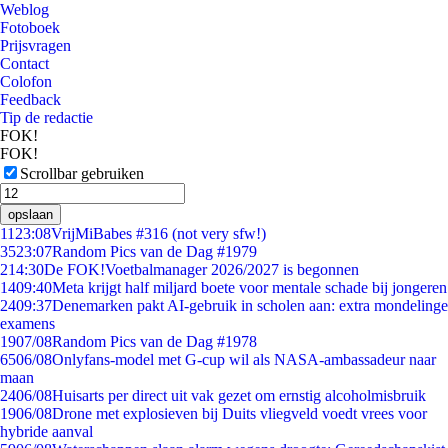
Weblog
Fotoboek
Prijsvragen
Contact
Colofon
Feedback
Tip de redactie
FOK!
FOK!
Scrollbar gebruiken
opslaan
11
23:08
VrijMiBabes #316 (not very sfw!)
35
23:07
Random Pics van de Dag #1979
2
14:30
De FOK!Voetbalmanager 2026/2027 is begonnen
14
09:40
Meta krijgt half miljard boete voor mentale schade bij jongeren
24
09:37
Denemarken pakt AI-gebruik in scholen aan: extra mondelinge
examens
19
07/08
Random Pics van de Dag #1978
65
06/08
Onlyfans-model met G-cup wil als NASA-ambassadeur naar
maan
24
06/08
Huisarts per direct uit vak gezet om ernstig alcoholmisbruik
19
06/08
Drone met explosieven bij Duits vliegveld voedt vrees voor
hybride aanval