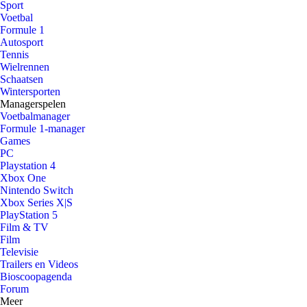
Sport
Voetbal
Formule 1
Autosport
Tennis
Wielrennen
Schaatsen
Wintersporten
Managerspelen
Voetbalmanager
Formule 1-manager
Games
PC
Playstation 4
Xbox One
Nintendo Switch
Xbox Series X|S
PlayStation 5
Film & TV
Film
Televisie
Trailers en Videos
Bioscoopagenda
Forum
Meer