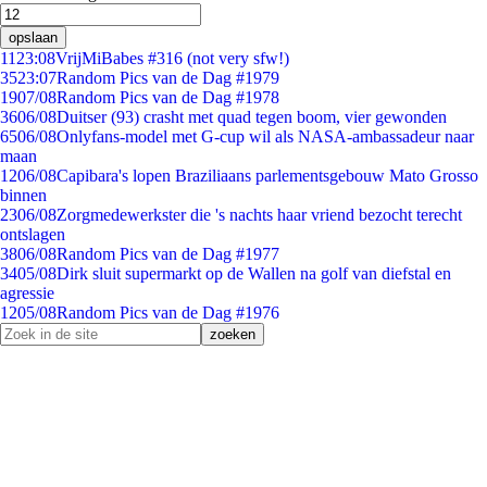
opslaan
11
23:08
VrijMiBabes #316 (not very sfw!)
35
23:07
Random Pics van de Dag #1979
19
07/08
Random Pics van de Dag #1978
36
06/08
Duitser (93) crasht met quad tegen boom, vier gewonden
65
06/08
Onlyfans-model met G-cup wil als NASA-ambassadeur naar
maan
12
06/08
Capibara's lopen Braziliaans parlementsgebouw Mato Grosso
binnen
23
06/08
Zorgmedewerkster die 's nachts haar vriend bezocht terecht
ontslagen
38
06/08
Random Pics van de Dag #1977
34
05/08
Dirk sluit supermarkt op de Wallen na golf van diefstal en
agressie
12
05/08
Random Pics van de Dag #1976