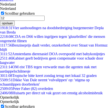
Nederland
Nederland
Scrollbar gebruiken
opslaan
19
18:31
Vier aanhoudingen na doodsbedreiging burgemeester Depla
van Breda
22
18:08
CDA en D66 willen ingrijpen tegen 'gluurbrillen' die mensen
ongemerkt filmen
11
17:56
Benzineprijs daalt verder, onzekerheid over Straat van Hormuz
blijft
31
11:52
Amsterdams dierenasiel DOA overspoeld met babykonijntjes
25
11:46
Kabinet geeft bedrijven geen compensatie voor schade door
laagwater
23
11:14
OM eist TBS tegen verwarde man die agenten stak met
aardappelschilmesje
30
11:08
Tropische hitte keert zondag terug met lokaal 32 graden
55
09:51
Dikke Van Dale neemt 'vulvalippen' op: 'stigma op
schaamlippen doorbreken'
25
09:05
Peter Faber (82) overleden
24
06/08
Huisarts per direct uit vak gezet om ernstig alcoholmisbruik
Opmerkelijk
Opmerkelijk
Scrollbar gebruiken