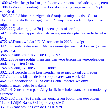
14
00:42
Meta krijgt half miljard boete voor mentale schade bij jongeren
19
00:12
Vier aanhoudingen na doodsbedreiging burgemeester Depla
van Breda
18
23:32
Italië hindert reizigers uit Spanje na migratiecrisis Ceuta
11
23:30
Smokkelbende opgerold in Spanje, verdienden miljoenen aan
migranten
22
23:22
Quake krijgt na 30 jaar een gratis uitbreiding
59
22:53
Waterschappen slaan alarm wegens droogte: Gereedschapskist
leeg
47
22:43
Trump wil dat J.D. Vance hem in 2028 opvolgt
34
22:32
Ceuta-leider noemt Marokkaanse grensaanval door migranten
'gruweldaad'
38
22:29
Random Pics van de Dag #1977
38
22:28
Spaanse politie: minstens tien voor terrorisme veroordeelden
onder migranten Ceuta
15
22:25
Long live the 7th of October
30
22:20
Tropische hitte keert zondag terug met lokaal 32 graden
7
21:52
Trailers kijken: de bioscoopreleases van week 32
46
21:30
Spoedberaad EU na crisis Ceuta, moeten we onze
buitengrenzen beter bewaken?
24
21:01
Denemarken pakt AI-gebruik in scholen aan: extra mondelinge
examens
36
20:20
Duitser (93) crasht met quad tegen boom, vier gewonden
11
20:01
VrijMiBabes #316 (not very sfw!)
35
19:58
Random Pics van de Dag #1979