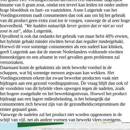
inname van 6 gram zout, omdat een teveel kan leiden tot onder andere
hoge bloeddruk en hart- en vaatziekten. Anne Lutgerink van het
Voedingscentrum raadt consumenten dan ook aan om bij het gebruik
van dit product geen extra zout toe te voegen, vanwege de al zeer hoge
hoeveelheid.
"We hadden natuurlijk liever gezien dat er niet zo veel
zout in zat",
aldus Lutgerink.
Opvallend is ook dat ondanks het gebruik van maar liefst 40% erwten,
het hybride gehakt minder eiwitten bevat dan regulier rundergehakt.
Hoewel dit voor sommige consumenten als een nadeel kan klinken,
geeft Lutgerink aan dat de meeste Nederlanders voldoende eiwitten
binnenkrijgen en een afname in veel gevallen geen problemen zal
veroorzaken.
Daarnaast komt de gehaktmix als sterk bewerkt voedsel in de
schappen, wat bij sommige mensen argwaan kan wekken. Het
Voedingscentrum erkent dat zwaar bewerkte producten vaak niet
bijdragen aan een gezond voedingspatroon. De vraag blijft dan ook of
de voordelen van dit hybride vlees opwegen tegen de nadelen, zoals
het hogere zoutgehalte en het bewerkingsniveau. Hoewel het product
bijdraagt aan een lagere milieubelasting, is het belangrijk dat
consumenten zich bewust zijn van de gezondheidscompromissen die
ermee gepaard gaan.
Vanwege de nadelen zal het product niet worden opgenomen in de
schijf van vijf, net als andere vormen van bewerkt vlees overigens.