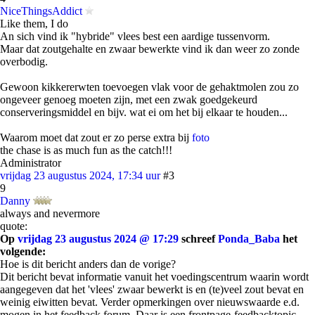
NiceThingsAddict
Like them, I do
An sich vind ik "hybride" vlees best een aardige tussenvorm.
Maar dat zoutgehalte en zwaar bewerkte vind ik dan weer zo zonde
overbodig.
Gewoon kikkererwten toevoegen vlak voor de gehaktmolen zou zo
ongeveer genoeg moeten zijn, met een zwak goedgekeurd
conserveringsmiddel en bijv. wat ei om het bij elkaar te houden...
Waarom moet dat zout er zo perse extra bij
foto
the chase is as much fun as the catch!!!
Administrator
vrijdag 23 augustus 2024, 17:34 uur
#3
9
Danny
always and nevermore
quote:
Op
vrijdag 23 augustus 2024 @ 17:29
schreef
Ponda_Baba
het
volgende:
Hoe is dit bericht anders dan de vorige?
Dit bericht bevat informatie vanuit het voedingscentrum waarin wordt
aangegeven dat het 'vlees' zwaar bewerkt is en (te)veel zout bevat en
weinig eiwitten bevat. Verder opmerkingen over nieuwswaarde e.d.
mogen in het feedback forum. Daar is een frontpage-feedbacktopic.