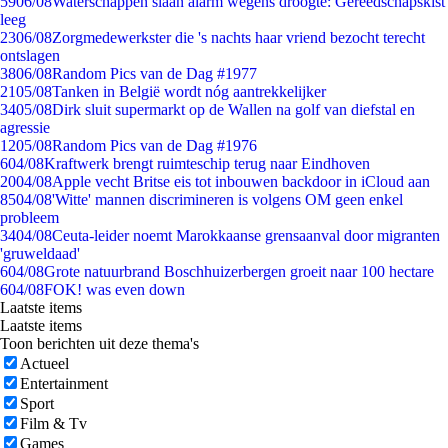
59
06/08
Waterschappen slaan alarm wegens droogte: Gereedschapskist
leeg
23
06/08
Zorgmedewerkster die 's nachts haar vriend bezocht terecht
ontslagen
38
06/08
Random Pics van de Dag #1977
21
05/08
Tanken in België wordt nóg aantrekkelijker
34
05/08
Dirk sluit supermarkt op de Wallen na golf van diefstal en
agressie
12
05/08
Random Pics van de Dag #1976
6
04/08
Kraftwerk brengt ruimteschip terug naar Eindhoven
20
04/08
Apple vecht Britse eis tot inbouwen backdoor in iCloud aan
85
04/08
'Witte' mannen discrimineren is volgens OM geen enkel
probleem
34
04/08
Ceuta-leider noemt Marokkaanse grensaanval door migranten
'gruweldaad'
6
04/08
Grote natuurbrand Boschhuizerbergen groeit naar 100 hectare
6
04/08
FOK! was even down
Laatste items
Laatste items
Toon berichten uit deze thema's
Actueel
Entertainment
Sport
Film & Tv
Games