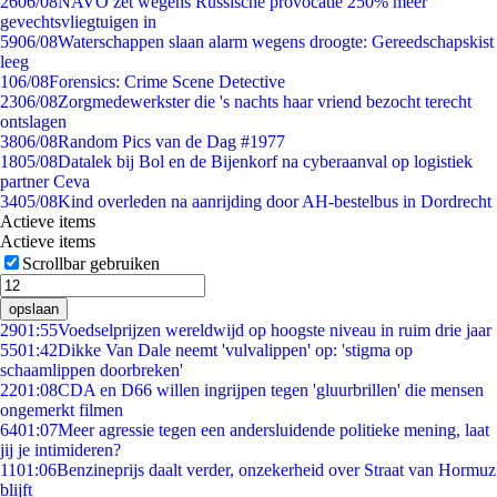
26
06/08
NAVO zet wegens Russische provocatie 250% meer
gevechtsvliegtuigen in
59
06/08
Waterschappen slaan alarm wegens droogte: Gereedschapskist
leeg
1
06/08
Forensics: Crime Scene Detective
23
06/08
Zorgmedewerkster die 's nachts haar vriend bezocht terecht
ontslagen
38
06/08
Random Pics van de Dag #1977
18
05/08
Datalek bij Bol en de Bijenkorf na cyberaanval op logistiek
partner Ceva
34
05/08
Kind overleden na aanrijding door AH-bestelbus in Dordrecht
Actieve items
Actieve items
Scrollbar gebruiken
opslaan
29
01:55
Voedselprijzen wereldwijd op hoogste niveau in ruim drie jaar
55
01:42
Dikke Van Dale neemt 'vulvalippen' op: 'stigma op
schaamlippen doorbreken'
22
01:08
CDA en D66 willen ingrijpen tegen 'gluurbrillen' die mensen
ongemerkt filmen
64
01:07
Meer agressie tegen een andersluidende politieke mening, laat
jij je intimideren?
11
01:06
Benzineprijs daalt verder, onzekerheid over Straat van Hormuz
blijft