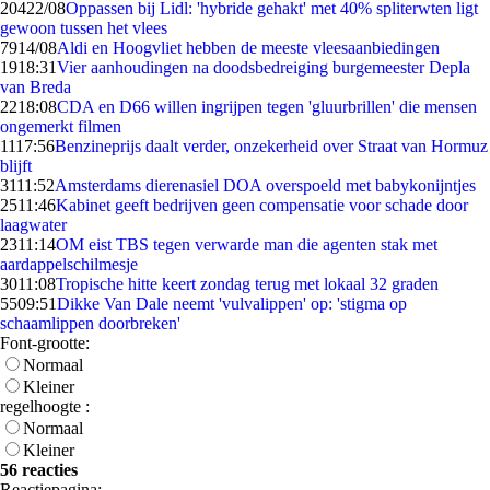
204
22/08
Oppassen bij Lidl: 'hybride gehakt' met 40% spliterwten ligt
gewoon tussen het vlees
79
14/08
Aldi en Hoogvliet hebben de meeste vleesaanbiedingen
19
18:31
Vier aanhoudingen na doodsbedreiging burgemeester Depla
van Breda
22
18:08
CDA en D66 willen ingrijpen tegen 'gluurbrillen' die mensen
ongemerkt filmen
11
17:56
Benzineprijs daalt verder, onzekerheid over Straat van Hormuz
blijft
31
11:52
Amsterdams dierenasiel DOA overspoeld met babykonijntjes
25
11:46
Kabinet geeft bedrijven geen compensatie voor schade door
laagwater
23
11:14
OM eist TBS tegen verwarde man die agenten stak met
aardappelschilmesje
30
11:08
Tropische hitte keert zondag terug met lokaal 32 graden
55
09:51
Dikke Van Dale neemt 'vulvalippen' op: 'stigma op
schaamlippen doorbreken'
Font-grootte:
Normaal
Kleiner
regelhoogte :
Normaal
Kleiner
56 reacties
Reactiepagina: