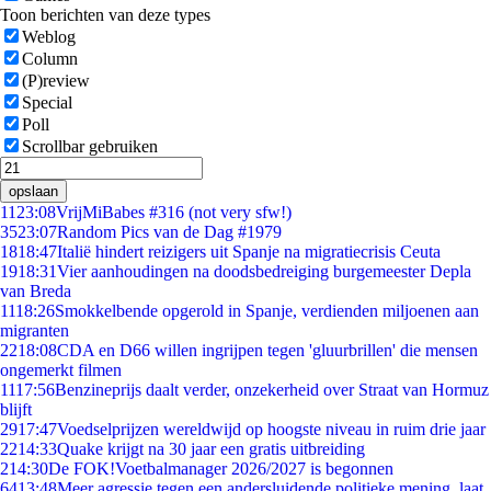
Toon berichten van deze types
Weblog
Column
(P)review
Special
Poll
Scrollbar gebruiken
opslaan
11
23:08
VrijMiBabes #316 (not very sfw!)
35
23:07
Random Pics van de Dag #1979
18
18:47
Italië hindert reizigers uit Spanje na migratiecrisis Ceuta
19
18:31
Vier aanhoudingen na doodsbedreiging burgemeester Depla
van Breda
11
18:26
Smokkelbende opgerold in Spanje, verdienden miljoenen aan
migranten
22
18:08
CDA en D66 willen ingrijpen tegen 'gluurbrillen' die mensen
ongemerkt filmen
11
17:56
Benzineprijs daalt verder, onzekerheid over Straat van Hormuz
blijft
29
17:47
Voedselprijzen wereldwijd op hoogste niveau in ruim drie jaar
22
14:33
Quake krijgt na 30 jaar een gratis uitbreiding
2
14:30
De FOK!Voetbalmanager 2026/2027 is begonnen
64
13:48
Meer agressie tegen een andersluidende politieke mening, laat