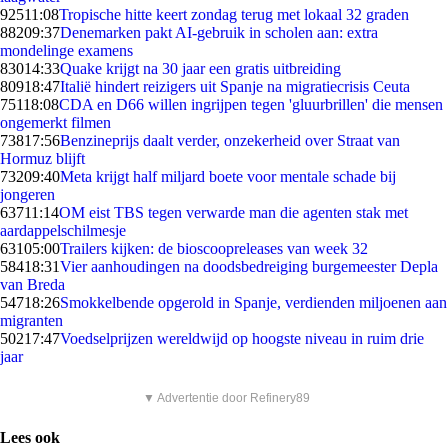
925
11:08
Tropische hitte keert zondag terug met lokaal 32 graden
882
09:37
Denemarken pakt AI-gebruik in scholen aan: extra
mondelinge examens
830
14:33
Quake krijgt na 30 jaar een gratis uitbreiding
809
18:47
Italië hindert reizigers uit Spanje na migratiecrisis Ceuta
751
18:08
CDA en D66 willen ingrijpen tegen 'gluurbrillen' die mensen
ongemerkt filmen
738
17:56
Benzineprijs daalt verder, onzekerheid over Straat van
Hormuz blijft
732
09:40
Meta krijgt half miljard boete voor mentale schade bij
jongeren
637
11:14
OM eist TBS tegen verwarde man die agenten stak met
aardappelschilmesje
631
05:00
Trailers kijken: de bioscoopreleases van week 32
584
18:31
Vier aanhoudingen na doodsbedreiging burgemeester Depla
van Breda
547
18:26
Smokkelbende opgerold in Spanje, verdienden miljoenen aan
migranten
502
17:47
Voedselprijzen wereldwijd op hoogste niveau in ruim drie
jaar
▼ Advertentie door Refinery89
Lees ook