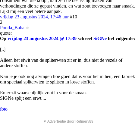
consument wat die koopt, kan zelf de beslissing maken van
verhoudingen die ze gepast vinden, en wat zout toevoegen naar smaak.
Lijkt mij een veel betere aanpak.
vrijdag 23 augustus 2024, 17:46 uur
#10
2
Ponda_Baba
quote:
Op
vrijdag 23 augustus 2024 @ 17:39
schreef
SiGNe
het volgende:
[..]
Alleen het eiwit van de spliterwten zit er in, dus niet de vezels of
andere stoffen.
Kan je je ook nog afvragen hoe goed dat is voor het milieu, een fabriek
om speciaal spliterwten te splitsen in losse stoffen.
En er zit waarschijnlijk zout in voor de smaak.
SIGNe splijt een erwt....
foto
▼ Advertentie door Refinery89