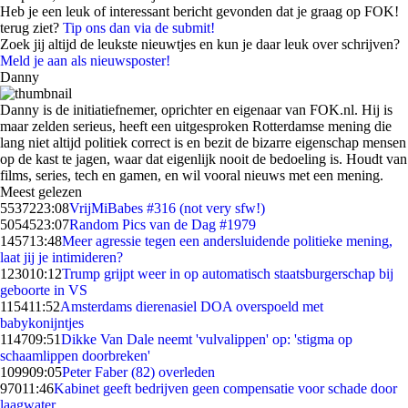
Heb je een leuk of interessant bericht gevonden dat je graag op FOK!
terug ziet?
Tip ons dan via de submit!
Zoek jij altijd de leukste nieuwtjes en kun je daar leuk over schrijven?
Meld je aan als nieuwsposter!
Danny
Danny is de initiatiefnemer, oprichter en eigenaar van FOK.nl. Hij is
maar zelden serieus, heeft een uitgesproken Rotterdamse mening die
lang niet altijd politiek correct is en bezit de bizarre eigenschap mensen
op de kast te jagen, waar dat eigenlijk nooit de bedoeling is. Houdt van
films, series, tech en gamen, en wil vooral nieuws met een mening.
Meest gelezen
55372
23:08
VrijMiBabes #316 (not very sfw!)
50545
23:07
Random Pics van de Dag #1979
1457
13:48
Meer agressie tegen een andersluidende politieke mening,
laat jij je intimideren?
1230
10:12
Trump grijpt weer in op automatisch staatsburgerschap bij
geboorte in VS
1154
11:52
Amsterdams dierenasiel DOA overspoeld met
babykonijntjes
1147
09:51
Dikke Van Dale neemt 'vulvalippen' op: 'stigma op
schaamlippen doorbreken'
1099
09:05
Peter Faber (82) overleden
970
11:46
Kabinet geeft bedrijven geen compensatie voor schade door
laagwater