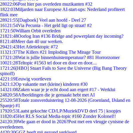
280
22:06
Post hier pas overleden muzikanten #32
18
22:03
Miljarden naar Europese AI-start-ups: Nederland profiteert
flink mee
289
21:55
[Dagboek] Veel aan hoofd - Deel 27
161
21:54
Via Pecunia - Het geld ligt op straat! #2
17
21:50
William Orbit overleden
218
21:48
Oorlog Iran #136 Bridge and powerplant day incoming?
81
21:48
Meer dan 40 uur werken.
294
21:43
Het Atletiektopic #72
113
21:37
The Killers #21 Imploding The Mirage Tour
173
21:28
Wat is jullie binnenhuistemperatuur? #81 Horrorzomer
100
21:28
Teltopic #1563 tel door en door en door....
17
21:26
[HBO] Stuart Fails to Save the Universe (Big Bang Theory
spinoff)
42
21:19
Eeuwig voortleven
24
21:12
Op vakantie met (kleine) kinderen #30
143
21:08
Zaken waar je je echt dood aan ergert #17 - Werklui
248
20:58
Afbeeldingen die je gemaakt hebt met AI
255
20:58
Totale zonsverduistering 12-08-2026 (Groenland, IJsland en
Spanje) #1
179
20:53
Laatst gekochte CD/LP/MuziekDVD deel 75 | koopjes
118
20:45
Het RLS Social Media-topic #160 Zonder Kolonel!!
241
20:39
Wie gaan er dood in 2026?Post met een vleugje cynisme de
overledenen.
44
20:30
GGZ heeft mij gezond verklaard.