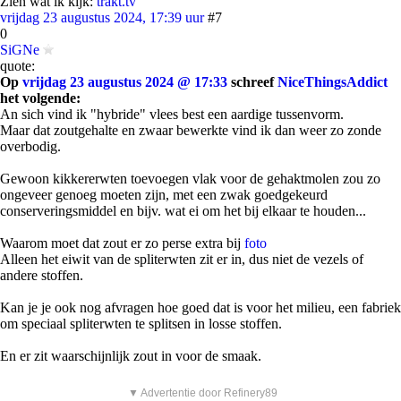
Zien wat ik kijk:
trakt.tv
vrijdag 23 augustus 2024, 17:39 uur
#7
0
SiGNe
quote:
Op
vrijdag 23 augustus 2024 @ 17:33
schreef
NiceThingsAddict
het volgende:
An sich vind ik "hybride" vlees best een aardige tussenvorm.
Maar dat zoutgehalte en zwaar bewerkte vind ik dan weer zo zonde
overbodig.
Gewoon kikkererwten toevoegen vlak voor de gehaktmolen zou zo
ongeveer genoeg moeten zijn, met een zwak goedgekeurd
conserveringsmiddel en bijv. wat ei om het bij elkaar te houden...
Waarom moet dat zout er zo perse extra bij
foto
Alleen het eiwit van de spliterwten zit er in, dus niet de vezels of
andere stoffen.
Kan je je ook nog afvragen hoe goed dat is voor het milieu, een fabriek
om speciaal spliterwten te splitsen in losse stoffen.
En er zit waarschijnlijk zout in voor de smaak.
▼ Advertentie door Refinery89