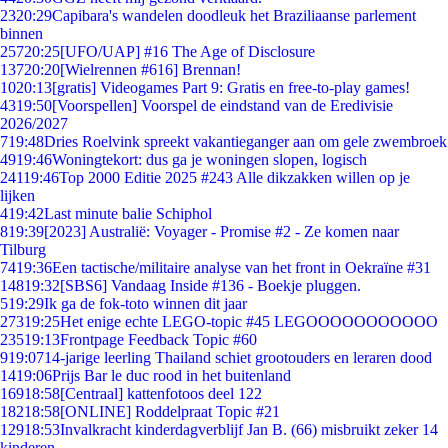
23
20:29
Capibara's wandelen doodleuk het Braziliaanse parlement
binnen
257
20:25
[UFO/UAP] #16 The Age of Disclosure
137
20:20
[Wielrennen #616] Brennan!
10
20:13
[gratis] Videogames Part 9: Gratis en free-to-play games!
43
19:50
[Voorspellen] Voorspel de eindstand van de Eredivisie
2026/2027
7
19:48
Dries Roelvink spreekt vakantieganger aan om gele zwembroek
49
19:46
Woningtekort: dus ga je woningen slopen, logisch
241
19:46
Top 2000 Editie 2025 #243 Alle dikzakken willen op je
lijken
4
19:42
Last minute balie Schiphol
8
19:39
[2023] Australië: Voyager - Promise #2 - Ze komen naar
Tilburg
74
19:36
Een tactische/militaire analyse van het front in Oekraïne #31
148
19:32
[SBS6] Vandaag Inside #136 - Boekje pluggen.
5
19:29
Ik ga de fok-toto winnen dit jaar
273
19:25
Het enige echte LEGO-topic #45 LEGOOOOOOOOOOO
235
19:13
Frontpage Feedback Topic #60
9
19:07
14-jarige leerling Thailand schiet grootouders en leraren dood
14
19:06
Prijs Bar le duc rood in het buitenland
169
18:58
[Centraal] kattenfotoos deel 122
182
18:58
[ONLINE] Roddelpraat Topic #21
129
18:53
Invalkracht kinderdagverblijf Jan B. (66) misbruikt zeker 14
kinderen