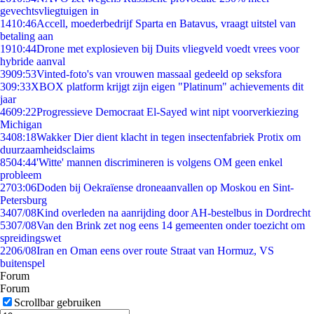
gevechtsvliegtuigen in
14
10:46
Accell, moederbedrijf Sparta en Batavus, vraagt uitstel van
betaling aan
19
10:44
Drone met explosieven bij Duits vliegveld voedt vrees voor
hybride aanval
39
09:53
Vinted-foto's van vrouwen massaal gedeeld op seksfora
3
09:33
XBOX platform krijgt zijn eigen "Platinum" achievements dit
jaar
46
09:22
Progressieve Democraat El-Sayed wint nipt voorverkiezing
Michigan
34
08:18
Wakker Dier dient klacht in tegen insectenfabriek Protix om
duurzaamheidsclaims
85
04:44
'Witte' mannen discrimineren is volgens OM geen enkel
probleem
27
03:06
Doden bij Oekraïense droneaanvallen op Moskou en Sint-
Petersburg
34
07/08
Kind overleden na aanrijding door AH-bestelbus in Dordrecht
53
07/08
Van den Brink zet nog eens 14 gemeenten onder toezicht om
spreidingswet
22
06/08
Iran en Oman eens over route Straat van Hormuz, VS
buitenspel
Forum
Forum
Scrollbar gebruiken