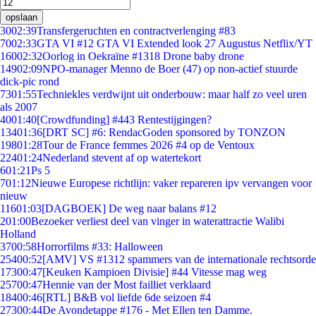
opslaan
30
02:39
Transfergeruchten en contractverlenging #83
70
02:33
GTA VI #12 GTA VI Extended look 27 Augustus Netflix/YT
160
02:32
Oorlog in Oekraïne #1318 Drone baby drone
149
02:09
NPO-manager Menno de Boer (47) op non-actief stuurde
dick-pic rond
73
01:55
Techniekles verdwijnt uit onderbouw: maar half zo veel uren
als 2007
40
01:40
[Crowdfunding] #443 Rentestijgingen?
134
01:36
[DRT SC] #6: RendacGoden sponsored by TONZON
198
01:28
Tour de France femmes 2026 #4 op de Ventoux
224
01:24
Nederland stevent af op watertekort
6
01:21
Ps 5
7
01:12
Nieuwe Europese richtlijn: vaker repareren ipv vervangen voor
nieuw
116
01:03
[DAGBOEK] De weg naar balans #12
2
01:00
Bezoeker verliest deel van vinger in waterattractie Walibi
Holland
37
00:58
Horrorfilms #33: Halloween
254
00:52
[AMV] VS #1312 spammers van de internationale rechtsorde
173
00:47
[Keuken Kampioen Divisie] #44 Vitesse mag weg
257
00:47
Hennie van der Most failliet verklaard
184
00:46
[RTL] B&B vol liefde 6de seizoen #4
273
00:44
De Avondetappe #176 - Met Ellen ten Damme.