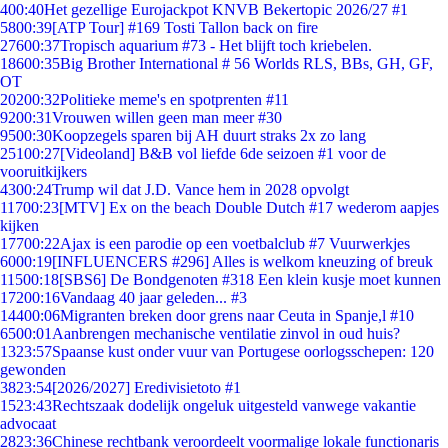
4
00:40
Het gezellige Eurojackpot KNVB Bekertopic 2026/27 #1
58
00:39
[ATP Tour] #169 Tosti Tallon back on fire
276
00:37
Tropisch aquarium #73 - Het blijft toch kriebelen.
186
00:35
Big Brother International # 56 Worlds RLS, BBs, GH, GF,
OT
202
00:32
Politieke meme's en spotprenten #11
92
00:31
Vrouwen willen geen man meer #30
95
00:30
Koopzegels sparen bij AH duurt straks 2x zo lang
251
00:27
[Videoland] B&B vol liefde 6de seizoen #1 voor de
vooruitkijkers
43
00:24
Trump wil dat J.D. Vance hem in 2028 opvolgt
117
00:23
[MTV] Ex on the beach Double Dutch #17 wederom aapjes
kijken
177
00:22
Ajax is een parodie op een voetbalclub #7 Vuurwerkjes
60
00:19
[INFLUENCERS #296] Alles is welkom kneuzing of breuk
115
00:18
[SBS6] De Bondgenoten #318 Een klein kusje moet kunnen
172
00:16
Vandaag 40 jaar geleden... #3
144
00:06
Migranten breken door grens naar Ceuta in Spanje,l #10
65
00:01
Aanbrengen mechanische ventilatie zinvol in oud huis?
13
23:57
Spaanse kust onder vuur van Portugese oorlogsschepen: 120
gewonden
38
23:54
[2026/2027] Eredivisietoto #1
15
23:43
Rechtszaak dodelijk ongeluk uitgesteld vanwege vakantie
advocaat
28
23:36
Chinese rechtbank veroordeelt voormalige lokale functionaris