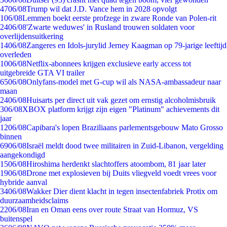
47
06/08
Trump wil dat J.D. Vance hem in 2028 opvolgt
1
06/08
Lemmen boekt eerste profzege in zware Ronde van Polen-rit
24
06/08
'Zwarte weduwes' in Rusland trouwen soldaten voor
overlijdensuitkering
14
06/08
Zangeres en Idols-jurylid Jerney Kaagman op 79-jarige leeftijd
overleden
10
06/08
Netflix-abonnees krijgen exclusieve early access tot
uitgebreide GTA VI trailer
65
06/08
Onlyfans-model met G-cup wil als NASA-ambassadeur naar
maan
24
06/08
Huisarts per direct uit vak gezet om ernstig alcoholmisbruik
3
06/08
XBOX platform krijgt zijn eigen "Platinum" achievements dit
jaar
12
06/08
Capibara's lopen Braziliaans parlementsgebouw Mato Grosso
binnen
69
06/08
Israël meldt dood twee militairen in Zuid-Libanon, vergelding
aangekondigd
15
06/08
Hiroshima herdenkt slachtoffers atoombom, 81 jaar later
19
06/08
Drone met explosieven bij Duits vliegveld voedt vrees voor
hybride aanval
34
06/08
Wakker Dier dient klacht in tegen insectenfabriek Protix om
duurzaamheidsclaims
22
06/08
Iran en Oman eens over route Straat van Hormuz, VS
buitenspel