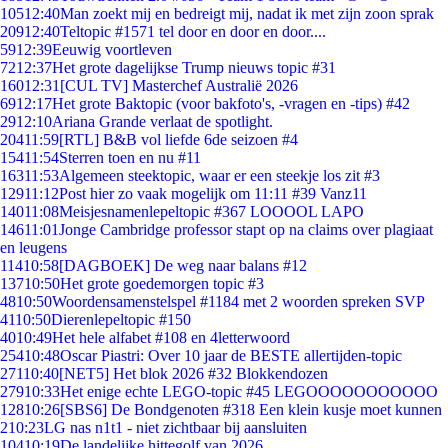
105
12:40
Man zoekt mij en bedreigt mij, nadat ik met zijn zoon sprak
209
12:40
Teltopic #1571 tel door en door en door....
59
12:39
Eeuwig voortleven
72
12:37
Het grote dagelijkse Trump nieuws topic #31
160
12:31
[CUL TV] Masterchef Australië 2026
69
12:17
Het grote Baktopic (voor bakfoto's, -vragen en -tips) #42
29
12:10
Ariana Grande verlaat de spotlight.
204
11:59
[RTL] B&B vol liefde 6de seizoen #4
154
11:54
Sterren toen en nu #11
163
11:53
Algemeen steektopic, waar er een steekje los zit #3
129
11:12
Post hier zo vaak mogelijk om 11:11 #39 Vanz11
140
11:08
Meisjesnamenlepeltopic #367 LOOOOL LAPO
146
11:01
Jonge Cambridge professor stapt op na claims over plagiaat
en leugens
114
10:58
[DAGBOEK] De weg naar balans #12
137
10:50
Het grote goedemorgen topic #3
48
10:50
Woordensamenstelspel #1184 met 2 woorden spreken SVP
41
10:50
Dierenlepeltopic #150
40
10:49
Het hele alfabet #108 en 4letterwoord
254
10:48
Oscar Piastri: Over 10 jaar de BESTE allertijden-topic
271
10:40
[NET5] Het blok 2026 #32 Blokkendozen
279
10:33
Het enige echte LEGO-topic #45 LEGOOOOOOOOOOO
128
10:26
[SBS6] De Bondgenoten #318 Een klein kusje moet kunnen
2
10:23
LG nas n1t1 - niet zichtbaar bij aansluiten
104
10:19
De landelijke hittegolf van 2026