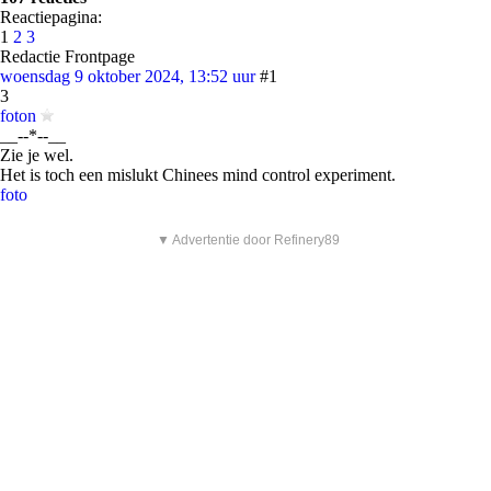
Reactiepagina:
1
2
3
Redactie Frontpage
woensdag 9 oktober 2024, 13:52 uur
#1
3
foton
__--*--__
Zie je wel.
Het is toch een mislukt Chinees mind control experiment.
foto
▼ Advertentie door Refinery89