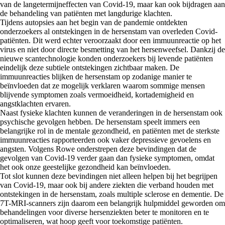
van de langetermijneffecten van Covid-19, maar kan ook bijdragen aan
de behandeling van patiënten met langdurige klachten.
Tijdens autopsies aan het begin van de pandemie ontdekten
onderzoekers al ontstekingen in de hersenstam van overleden Covid-
patiënten. Dit werd echter veroorzaakt door een immuunreactie op het
virus en niet door directe besmetting van het hersenweefsel. Dankzij de
nieuwe scantechnologie konden onderzoekers bij levende patiënten
eindelijk deze subtiele ontstekingen zichtbaar maken. De
immuunreacties blijken de hersenstam op zodanige manier te
beïnvloeden dat ze mogelijk verklaren waarom sommige mensen
blijvende symptomen zoals vermoeidheid, kortademigheid en
angstklachten ervaren.
Naast fysieke klachten kunnen de veranderingen in de hersenstam ook
psychische gevolgen hebben. De hersenstam speelt immers een
belangrijke rol in de mentale gezondheid, en patiënten met de sterkste
immuunreacties rapporteerden ook vaker depressieve gevoelens en
angsten. Volgens Rowe onderstrepen deze bevindingen dat de
gevolgen van Covid-19 verder gaan dan fysieke symptomen, omdat
het ook onze geestelijke gezondheid kan beïnvloeden.
Tot slot kunnen deze bevindingen niet alleen helpen bij het begrijpen
van Covid-19, maar ook bij andere ziekten die verband houden met
ontstekingen in de hersenstam, zoals multiple sclerose en dementie. De
7T-MRI-scanners zijn daarom een belangrijk hulpmiddel geworden om
behandelingen voor diverse hersenziekten beter te monitoren en te
optimaliseren, wat hoop geeft voor toekomstige patiënten.