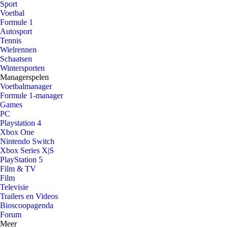
Sport
Voetbal
Formule 1
Autosport
Tennis
Wielrennen
Schaatsen
Wintersporten
Managerspelen
Voetbalmanager
Formule 1-manager
Games
PC
Playstation 4
Xbox One
Nintendo Switch
Xbox Series X|S
PlayStation 5
Film & TV
Film
Televisie
Trailers en Videos
Bioscoopagenda
Forum
Meer