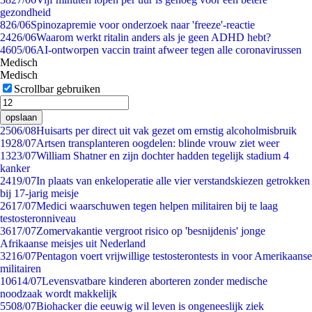
gezondheid
8
26/06
Spinozapremie voor onderzoek naar 'freeze'-reactie
24
26/06
Waarom werkt ritalin anders als je geen ADHD hebt?
46
05/06
AI-ontworpen vaccin traint afweer tegen alle coronavirussen
Medisch
Medisch
Scrollbar gebruiken
opslaan
25
06/08
Huisarts per direct uit vak gezet om ernstig alcoholmisbruik
19
28/07
Artsen transplanteren oogdelen: blinde vrouw ziet weer
13
23/07
William Shatner en zijn dochter hadden tegelijk stadium 4
kanker
24
19/07
In plaats van enkeloperatie alle vier verstandskiezen getrokken
bij 17-jarig meisje
26
17/07
Medici waarschuwen tegen helpen militairen bij te laag
testosteronniveau
36
17/07
Zomervakantie vergroot risico op 'besnijdenis' jonge
Afrikaanse meisjes uit Nederland
32
16/07
Pentagon voert vrijwillige testosterontests in voor Amerikaanse
militairen
106
14/07
Levensvatbare kinderen aborteren zonder medische
noodzaak wordt makkelijk
55
08/07
Biohacker die eeuwig wil leven is ongeneeslijk ziek