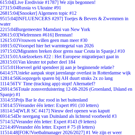
6
15:04
[Live Eredivisie #1787] We zijn begonnen!
273
15:04
Russia vs Ukraine #91
268
15:04
[Snooker] Algemeen topic #12
95
15:04
[INFLUENCERS #297] Toetjes & Bevers & Zwemmen in
water
22
15:04
Burgemeester Mamdani van New York
206
15:03
[Wielrennen #616] Brennan!
126
15:03
Vrouwen willen geen man meer #30
169
15:02
Voorspel hier het warmtegetal van 2026
197
15:02
Migranten breken door grens naar Ceuta in Spanje,l #10
253
15:01
Asielzoekers #22 : Het Europese migratiepact gaat in
283
15:01
Van kleuter tot puber deel 184
15
15:01
Hoeveel geld spendeer jij aan je beginnende relatie?
64
14:57
Unieke aanpak stopt jarenlange overlast in Rotterdamse wijk
128
14:56
Koopzegels sparen bij AH duurt straks 2x zo lang
11
14:56
TV Time (tracking app) stopt! Alternatief?
269
14:56
Totale zonsverduistering 12-08-2026 (Groenland, IJsland en
Spanje) #1
33
14:55
Prijs Bar le duc rood in het buitenland
150
14:55
Verander één letter: Expert #91 (10 letters)
181
14:54
[WLR SC #417] Nieuw deel openen was kaputt
69
14:54
De neergang van Duitsland als lichtend voorbeeld #3
57
14:52
Verander één letter: Expert #143 (9 letters)
22
14:49
Verander één letter. Expert # 75 (8 letters)
115
14:48
[FOK!Voetbalmanager 2026/2027] #1 We zijn er weer