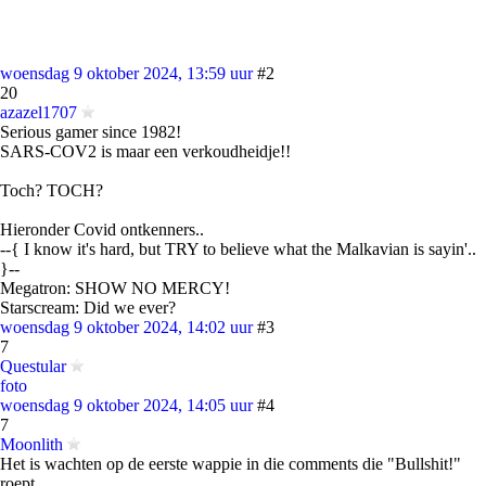
woensdag 9 oktober 2024, 13:59 uur
#2
20
azazel1707
Serious gamer since 1982!
SARS-COV2 is maar een verkoudheidje!!
Toch? TOCH?
Hieronder Covid ontkenners..
--{ I know it's hard, but TRY to believe what the Malkavian is sayin'..
}--
Megatron: SHOW NO MERCY!
Starscream: Did we ever?
woensdag 9 oktober 2024, 14:02 uur
#3
7
Questular
foto
woensdag 9 oktober 2024, 14:05 uur
#4
7
Moonlith
Het is wachten op de eerste wappie in die comments die "Bullshit!"
roept.