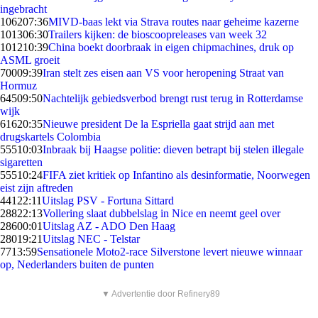
ingebracht
1062
07:36
MIVD-baas lekt via Strava routes naar geheime kazerne
1013
06:30
Trailers kijken: de bioscoopreleases van week 32
1012
10:39
China boekt doorbraak in eigen chipmachines, druk op
ASML groeit
700
09:39
Iran stelt zes eisen aan VS voor heropening Straat van
Hormuz
645
09:50
Nachtelijk gebiedsverbod brengt rust terug in Rotterdamse
wijk
616
20:35
Nieuwe president De la Espriella gaat strijd aan met
drugskartels Colombia
555
10:03
Inbraak bij Haagse politie: dieven betrapt bij stelen illegale
sigaretten
555
10:24
FIFA ziet kritiek op Infantino als desinformatie, Noorwegen
eist zijn aftreden
441
22:11
Uitslag PSV - Fortuna Sittard
288
22:13
Vollering slaat dubbelslag in Nice en neemt geel over
286
00:01
Uitslag AZ - ADO Den Haag
280
19:21
Uitslag NEC - Telstar
77
13:59
Sensationele Moto2-race Silverstone levert nieuwe winnaar
op, Nederlanders buiten de punten
▼ Advertentie door Refinery89