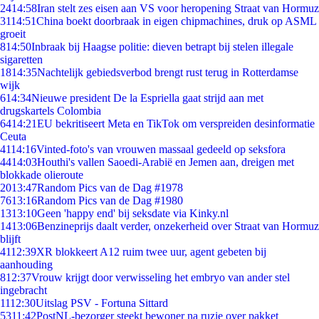
24
14:58
Iran stelt zes eisen aan VS voor heropening Straat van Hormuz
31
14:51
China boekt doorbraak in eigen chipmachines, druk op ASML
groeit
8
14:50
Inbraak bij Haagse politie: dieven betrapt bij stelen illegale
sigaretten
18
14:35
Nachtelijk gebiedsverbod brengt rust terug in Rotterdamse
wijk
6
14:34
Nieuwe president De la Espriella gaat strijd aan met
drugskartels Colombia
64
14:21
EU bekritiseert Meta en TikTok om verspreiden desinformatie
Ceuta
41
14:16
Vinted-foto's van vrouwen massaal gedeeld op seksfora
44
14:03
Houthi's vallen Saoedi-Arabië en Jemen aan, dreigen met
blokkade olieroute
20
13:47
Random Pics van de Dag #1978
76
13:16
Random Pics van de Dag #1980
13
13:10
Geen 'happy end' bij seksdate via Kinky.nl
14
13:06
Benzineprijs daalt verder, onzekerheid over Straat van Hormuz
blijft
41
12:39
XR blokkeert A12 ruim twee uur, agent gebeten bij
aanhouding
8
12:37
Vrouw krijgt door verwisseling het embryo van ander stel
ingebracht
11
12:30
Uitslag PSV - Fortuna Sittard
53
11:42
PostNL-bezorger steekt bewoner na ruzie over pakket