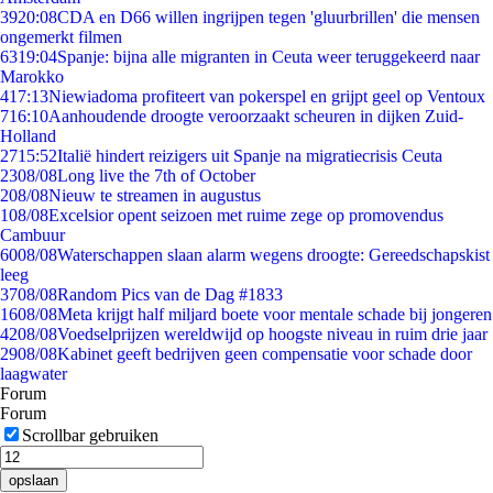
39
20:08
CDA en D66 willen ingrijpen tegen 'gluurbrillen' die mensen
ongemerkt filmen
63
19:04
Spanje: bijna alle migranten in Ceuta weer teruggekeerd naar
Marokko
4
17:13
Niewiadoma profiteert van pokerspel en grijpt geel op Ventoux
7
16:10
Aanhoudende droogte veroorzaakt scheuren in dijken Zuid-
Holland
27
15:52
Italië hindert reizigers uit Spanje na migratiecrisis Ceuta
23
08/08
Long live the 7th of October
2
08/08
Nieuw te streamen in augustus
1
08/08
Excelsior opent seizoen met ruime zege op promovendus
Cambuur
60
08/08
Waterschappen slaan alarm wegens droogte: Gereedschapskist
leeg
37
08/08
Random Pics van de Dag #1833
16
08/08
Meta krijgt half miljard boete voor mentale schade bij jongeren
42
08/08
Voedselprijzen wereldwijd op hoogste niveau in ruim drie jaar
29
08/08
Kabinet geeft bedrijven geen compensatie voor schade door
laagwater
Forum
Forum
Scrollbar gebruiken
opslaan