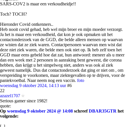
SARS-COV2 is maar een verkoudheidje!!
Toch? TOCH?
Hieronder Covid ontkenners..
Heb nooit covid gehad, heb wel mijn broer en mijn moeder verzorgt.
Ja het is maar een verkoudheid, dat kon je ook opmaken uit het
contactonderzoek van de GGD, die belde alleen mensen op waarvan
ze wisten dat ze ziek waren. Contactpersonen waarvan men wist dat
deze niet ziek waren, die belde men ook niet op. Ik heb zelf toen het
GGD maar eens gebeld hoe dat zat, hun antwoord: meneer als u meer
dan een week met 2 personen in aanraking bent geweest, die corona
hebben, dan krijgt u het simpelweg niet, anders was ook al ziek
geweest namelijk. Dus dat contactonderzoek dat ging er niet om , om
verspreiding te voorkomen, maar ziektegevallen op te drijven, voor de
paniekvoetbal. Naar neem nog een vaccin.
foto
woensdag 9 oktober 2024, 14:13 uur
#6
22
azazel1707
Serious gamer since 1982!
quote:
Op
woensdag 9 oktober 2024 @ 14:08
schreef
DBAR35GTR
het
volgende:
[..]