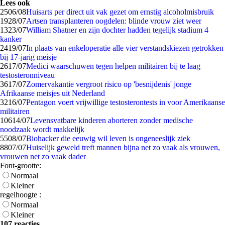
Lees ook
25
06/08
Huisarts per direct uit vak gezet om ernstig alcoholmisbruik
19
28/07
Artsen transplanteren oogdelen: blinde vrouw ziet weer
13
23/07
William Shatner en zijn dochter hadden tegelijk stadium 4
kanker
24
19/07
In plaats van enkeloperatie alle vier verstandskiezen getrokken
bij 17-jarig meisje
26
17/07
Medici waarschuwen tegen helpen militairen bij te laag
testosteronniveau
36
17/07
Zomervakantie vergroot risico op 'besnijdenis' jonge
Afrikaanse meisjes uit Nederland
32
16/07
Pentagon voert vrijwillige testosterontests in voor Amerikaanse
militairen
106
14/07
Levensvatbare kinderen aborteren zonder medische
noodzaak wordt makkelijk
55
08/07
Biohacker die eeuwig wil leven is ongeneeslijk ziek
88
07/07
Huiselijk geweld treft mannen bijna net zo vaak als vrouwen,
vrouwen net zo vaak dader
Font-grootte:
Normaal
Kleiner
regelhoogte :
Normaal
Kleiner
107 reacties