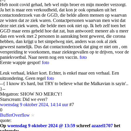
Heb nooit covid gehad, heb wel mijn broer en mijn moeder verzorgt.
Ja het is maar een verkoudheid, dat kon je ook opmaken uit het
contactonderzoek van de GGD, die belde alleen mensen op waarvan
ze wisten dat ze ziek waren. Contactpersonen waarvan men wist dat
deze niet ziek waren, die belde men ook niet op. Ik heb zelf toen het
GGD maar eens gebeld hoe dat zat, hun antwoord: meneer als u meer
dan een week met 2 personen in aanraking bent geweest, die corona
hebben, dan krijgt u het simpelweg niet, anders was ook al ziek
geweest namelijk. Dus dat contactonderzoek dat ging er niet om , om
verspreiding te voorkomen, maar ziektegevallen op te drijven, voor de
paniekvoetbal. Naar neem nog een vaccin.
foto
Eerste wappie gespot!
foto
Leuk verhaal, lekker kort. Echter, is enkel maar een verhaal. Een
uitzondering. Geen regel
foto
--{ I know it's hard, but TRY to believe what the Malkavian is sayin'..
}--
Megatron: SHOW NO MERCY!
Starscream: Did we ever?
woensdag 9 oktober 2024, 14:14 uur
#7
0
BufferOverflow
quote:
Op
woensdag 9 oktober 2024 @ 13:59
schreef
azazel1707
het
volgende: