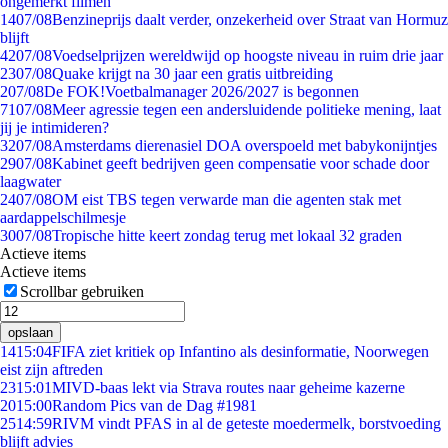
ongemerkt filmen
14
07/08
Benzineprijs daalt verder, onzekerheid over Straat van Hormuz
blijft
42
07/08
Voedselprijzen wereldwijd op hoogste niveau in ruim drie jaar
23
07/08
Quake krijgt na 30 jaar een gratis uitbreiding
2
07/08
De FOK!Voetbalmanager 2026/2027 is begonnen
71
07/08
Meer agressie tegen een andersluidende politieke mening, laat
jij je intimideren?
32
07/08
Amsterdams dierenasiel DOA overspoeld met babykonijntjes
29
07/08
Kabinet geeft bedrijven geen compensatie voor schade door
laagwater
24
07/08
OM eist TBS tegen verwarde man die agenten stak met
aardappelschilmesje
30
07/08
Tropische hitte keert zondag terug met lokaal 32 graden
Actieve items
Actieve items
Scrollbar gebruiken
opslaan
14
15:04
FIFA ziet kritiek op Infantino als desinformatie, Noorwegen
eist zijn aftreden
23
15:01
MIVD-baas lekt via Strava routes naar geheime kazerne
20
15:00
Random Pics van de Dag #1981
25
14:59
RIVM vindt PFAS in al de geteste moedermelk, borstvoeding
blijft advies