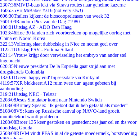
23
07:36
MIVD-baas lekt via Strava routes naar geheime kazerne
16
06:35
VrijMiBabes #316 (not very sfw!)
6
06:30
Trailers kijken: de bioscoopreleases van week 32
76
01:09
Random Pics van de Dag #1980
1
00:01
Uitslag AZ - ADO Den Haag
10
23:46
Hoe 30 landen zich voorbereiden op mogelijke oorlog met
China en Noord-Korea
3
22:13
Vollering slaat dubbelslag in Nice en neemt geel over
11
22:11
Uitslag PSV - Fortuna Sittard
8
21:14
Vrouw krijgt door verwisseling het embryo van ander stel
ingebracht
6
20:35
Nieuwe president De la Espriella gaat strijd aan met
drugskartels Colombia
13
20:11
Geen 'happy end' bij seksdate via Kinky.nl
41
19:57
XR blokkeert A12 ruim twee uur, agent gebeten bij
aanhouding
3
19:21
Uitslag NEC - Telstar
22
08/08
Jesus Simulator komt naar Nintendo Switch
31
08/08
Britney Spears: "Ik geloof dat ik heb gefaald als moeder"
51
08/08
VS: kans op Russische aanval op NAVO-land groeit,
munitietekort wordt probleem
12
08/08
Broer 135 keer gestoken en gesneden: zes jaar cel en tbs voor
doodslag Gouda
25
08/08
RIVM vindt PFAS in al de geteste moedermelk, borstvoeding
blijft advies