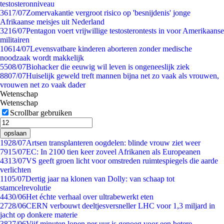
testosteronniveau
36
17/07
Zomervakantie vergroot risico op 'besnijdenis' jonge
Afrikaanse meisjes uit Nederland
32
16/07
Pentagon voert vrijwillige testosterontests in voor Amerikaanse
militairen
106
14/07
Levensvatbare kinderen aborteren zonder medische
noodzaak wordt makkelijk
55
08/07
Biohacker die eeuwig wil leven is ongeneeslijk ziek
88
07/07
Huiselijk geweld treft mannen bijna net zo vaak als vrouwen,
vrouwen net zo vaak dader
Wetenschap
Wetenschap
Scrollbar gebruiken
opslaan
19
28/07
Artsen transplanteren oogdelen: blinde vrouw ziet weer
79
15/07
EC: In 2100 tien keer zoveel Afrikanen als Europeanen
43
13/07
VS geeft groen licht voor omstreden ruimtespiegels die aarde
verlichten
11
05/07
Dertig jaar na klonen van Dolly: van schaap tot
stamcelrevolutie
44
30/06
Het échte verhaal over ultrabewerkt eten
27
28/06
CERN verbouwt deeltjesversneller LHC voor 1,3 miljard in
jacht op donkere materie
38
27/06
Vijf minuten lopen per uur is genoeg voor een betere