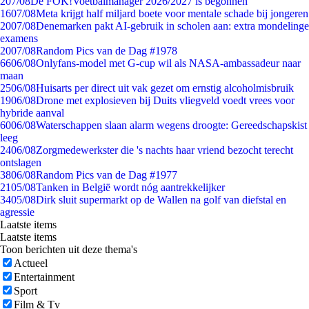
2
07/08
De FOK!Voetbalmanager 2026/2027 is begonnen
16
07/08
Meta krijgt half miljard boete voor mentale schade bij jongeren
20
07/08
Denemarken pakt AI-gebruik in scholen aan: extra mondelinge
examens
20
07/08
Random Pics van de Dag #1978
66
06/08
Onlyfans-model met G-cup wil als NASA-ambassadeur naar
maan
25
06/08
Huisarts per direct uit vak gezet om ernstig alcoholmisbruik
19
06/08
Drone met explosieven bij Duits vliegveld voedt vrees voor
hybride aanval
60
06/08
Waterschappen slaan alarm wegens droogte: Gereedschapskist
leeg
24
06/08
Zorgmedewerkster die 's nachts haar vriend bezocht terecht
ontslagen
38
06/08
Random Pics van de Dag #1977
21
05/08
Tanken in België wordt nóg aantrekkelijker
34
05/08
Dirk sluit supermarkt op de Wallen na golf van diefstal en
agressie
Laatste items
Laatste items
Toon berichten uit deze thema's
Actueel
Entertainment
Sport
Film & Tv