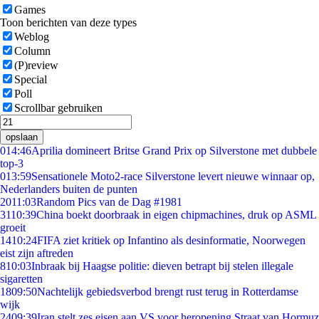
Games
Toon berichten van deze types
Weblog
Column
(P)review
Special
Poll
Scrollbar gebruiken
opslaan
0
14:46
Aprilia domineert Britse Grand Prix op Silverstone met dubbele
top-3
0
13:59
Sensationele Moto2-race Silverstone levert nieuwe winnaar op,
Nederlanders buiten de punten
20
11:03
Random Pics van de Dag #1981
31
10:39
China boekt doorbraak in eigen chipmachines, druk op ASML
groeit
14
10:24
FIFA ziet kritiek op Infantino als desinformatie, Noorwegen
eist zijn aftreden
8
10:03
Inbraak bij Haagse politie: dieven betrapt bij stelen illegale
sigaretten
18
09:50
Nachtelijk gebiedsverbod brengt rust terug in Rotterdamse
wijk
24
09:39
Iran stelt zes eisen aan VS voor heropening Straat van Hormuz