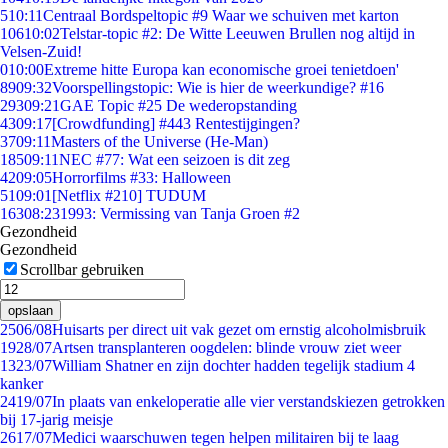
5
10:11
Centraal Bordspeltopic #9 Waar we schuiven met karton
106
10:02
Telstar-topic #2: De Witte Leeuwen Brullen nog altijd in
Velsen-Zuid!
0
10:00
Extreme hitte Europa kan economische groei tenietdoen'
89
09:32
Voorspellingstopic: Wie is hier de weerkundige? #16
293
09:21
GAE Topic #25 De wederopstanding
43
09:17
[Crowdfunding] #443 Rentestijgingen?
37
09:11
Masters of the Universe (He-Man)
185
09:11
NEC #77: Wat een seizoen is dit zeg
42
09:05
Horrorfilms #33: Halloween
51
09:01
[Netflix #210] TUDUM
163
08:23
1993: Vermissing van Tanja Groen #2
Gezondheid
Gezondheid
Scrollbar gebruiken
opslaan
25
06/08
Huisarts per direct uit vak gezet om ernstig alcoholmisbruik
19
28/07
Artsen transplanteren oogdelen: blinde vrouw ziet weer
13
23/07
William Shatner en zijn dochter hadden tegelijk stadium 4
kanker
24
19/07
In plaats van enkeloperatie alle vier verstandskiezen getrokken
bij 17-jarig meisje
26
17/07
Medici waarschuwen tegen helpen militairen bij te laag