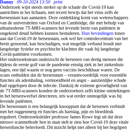
Danny
09-10-2024 13:50
print
Onderzoek wijst steeds sterker op de schade die Covid-19 kan
aanrichten in het lichaam, met recent bewijs dat het virus zelfs de
hersenstam kan aantasten. Deze ontdekking komt van wetenschappers
van de universiteiten van Oxford en Cambridge, die met behulp van
ultramoderne 7T-MRI-scanners het levende brein van patiënten in
ongekend detail hebben kunnen bestuderen.
Hun bevindingen
tonen
aan dat Covid-19 de hersenstam, ook wel het controlecentrum van het
brein genoemd, kan beschadigen, wat mogelijk verband houdt met
langdurige fysieke en psychische klachten die vaak bij langdurige
Covid-patiënten voorkomen.
Het onderzoeksteam onderzocht de hersenen van dertig mensen die
tijdens de eerste golf van de pandemie ernstig ziek in het ziekenhuis
lagen, een tijd waarin er nog geen vaccins beschikbaar waren. De
scans onthulden dat de hersenstam – verantwoordelijk voor essentiële
functies als ademhaling, vermoeidheid en angst – aanzienlijke schade
had opgelopen door de infectie. Dankzij de extreme gevoeligheid van
de 7T-MRI-scanners konden de onderzoekers zelfs kleine ontstekingen
in het hersenweefsel detecteren, iets wat eerder onmogelijk was bij
levende patiënten.
De hersenstam is een belangrijk knooppunt dat de hersenen verbindt
met het ruggenmerg en functies als hartslag, pijn en bloeddruk
reguleert. Onderzoeksleider professor James Rowe legt uit dat deze
nieuwe scanmethode hen in staat stelt te zien hoe Covid-19 deze vitale
hersenfunctie beïnvloedt. Dit inzicht helpt niet alleen bij het begrijpen