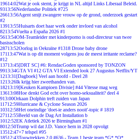
196
14:02
Wat je ook stemt, je krijgt in NL altijd Links Liberaal Beleid.
93
13:56
Nederlandse Politiek #725
266
13:56
Agent smijt zwangere vrouw op de grond, onderzoek gestart
#2
139
13:55
Huisarts doet haar werk onder invloed van alcohol
82
13:54
Vuelta a España 2026 #1
56
13:54
OM-Teamleider met kinderporno is oud-directeur van twee
basisscholen
287
13:52
Oorlog in Oekraïne #1318 Drone baby drone
171
13:47
Wat is op dit moment volgens jou de meest irritante reclame?
#12
137
13:45
[DRT SC] #6: RendacGoden sponsored by TONZON
99
13:34
GTA VI #12 GTA VI Extended look 27 Augustus Netflix/YT
12
13:31
[Dagboek] Veel aan hoofd - Deel 28
12
13:26
Ik krijg hier zweethanden van.
182
13:19
[Keuken Kampioen Divisie] #44 Vitesse mag weg
136
13:08
Hoe denkt God echt over homo-seksualiteit? deel 4
9
13:00
Orkaan Dolphin treft zuiden van Japan
117
12:59
Hurricane & Cyclone Season 2026
103
12:58
Het oneindige 'doet-ie anders nooit'-topic # 1819
271
12:55
Beeld van de Dag Art Installation b
10
12:52
EK Atletiek 2026 te Birmingham #1
80
12:50
Trump wil dat J.D. Vance hem in 2028 opvolgt
135
12:47
+7 telspel #95
185
12:43
Touwtrekken 2.0 #636 - Team 1 beste team *G* *O*