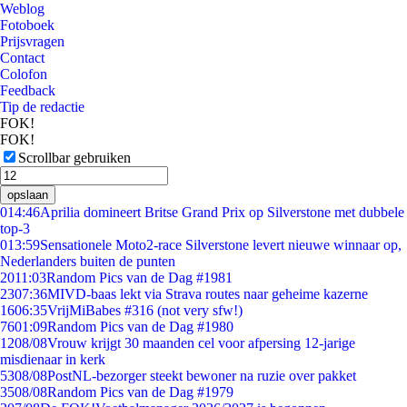
Weblog
Fotoboek
Prijsvragen
Contact
Colofon
Feedback
Tip de redactie
FOK!
FOK!
Scrollbar gebruiken
opslaan
0
14:46
Aprilia domineert Britse Grand Prix op Silverstone met dubbele
top-3
0
13:59
Sensationele Moto2-race Silverstone levert nieuwe winnaar op,
Nederlanders buiten de punten
20
11:03
Random Pics van de Dag #1981
23
07:36
MIVD-baas lekt via Strava routes naar geheime kazerne
16
06:35
VrijMiBabes #316 (not very sfw!)
76
01:09
Random Pics van de Dag #1980
12
08/08
Vrouw krijgt 30 maanden cel voor afpersing 12-jarige
misdienaar in kerk
53
08/08
PostNL-bezorger steekt bewoner na ruzie over pakket
35
08/08
Random Pics van de Dag #1979