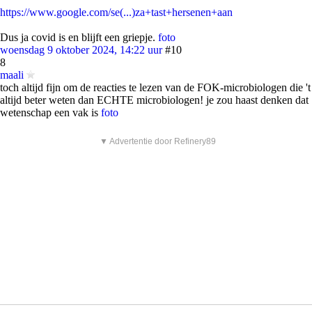
https://www.google.com/se(...)za+tast+hersenen+aan
Dus ja covid is en blijft een griepje.
foto
woensdag 9 oktober 2024, 14:22 uur
#10
8
maali
toch altijd fijn om de reacties te lezen van de FOK-microbiologen die 't
altijd beter weten dan ECHTE microbiologen! je zou haast denken dat
wetenschap een vak is
foto
▼ Advertentie door Refinery89