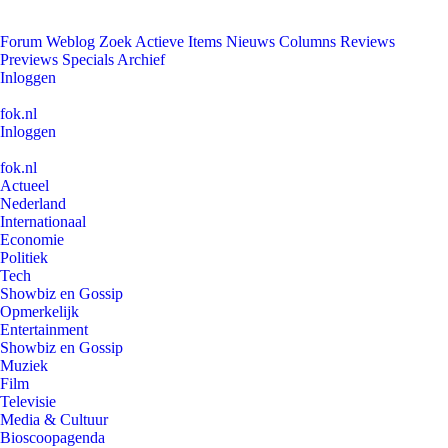
Forum
Weblog
Zoek
Actieve Items
Nieuws
Columns
Reviews
Previews
Specials
Archief
Inloggen
fok.nl
Inloggen
fok.nl
Actueel
Nederland
Internationaal
Economie
Politiek
Tech
Showbiz en Gossip
Opmerkelijk
Entertainment
Showbiz en Gossip
Muziek
Film
Televisie
Media & Cultuur
Bioscoopagenda