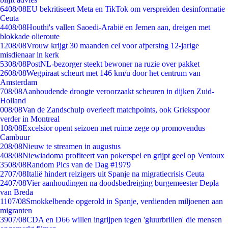
64
08/08
EU bekritiseert Meta en TikTok om verspreiden desinformatie
Ceuta
44
08/08
Houthi's vallen Saoedi-Arabië en Jemen aan, dreigen met
blokkade olieroute
12
08/08
Vrouw krijgt 30 maanden cel voor afpersing 12-jarige
misdienaar in kerk
53
08/08
PostNL-bezorger steekt bewoner na ruzie over pakket
26
08/08
Wegpiraat scheurt met 146 km/u door het centrum van
Amsterdam
7
08/08
Aanhoudende droogte veroorzaakt scheuren in dijken Zuid-
Holland
0
08/08
Van de Zandschulp overleeft matchpoints, ook Griekspoor
verder in Montreal
1
08/08
Excelsior opent seizoen met ruime zege op promovendus
Cambuur
2
08/08
Nieuw te streamen in augustus
4
08/08
Niewiadoma profiteert van pokerspel en grijpt geel op Ventoux
35
08/08
Random Pics van de Dag #1979
27
07/08
Italië hindert reizigers uit Spanje na migratiecrisis Ceuta
24
07/08
Vier aanhoudingen na doodsbedreiging burgemeester Depla
van Breda
11
07/08
Smokkelbende opgerold in Spanje, verdienden miljoenen aan
migranten
39
07/08
CDA en D66 willen ingrijpen tegen 'gluurbrillen' die mensen