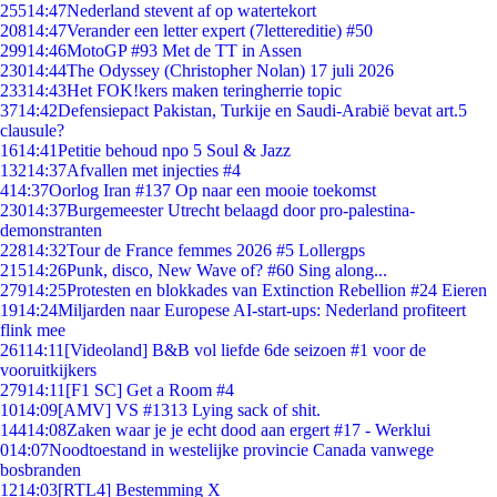
255
14:47
Nederland stevent af op watertekort
208
14:47
Verander een letter expert (7lettereditie) #50
299
14:46
MotoGP #93 Met de TT in Assen
230
14:44
The Odyssey (Christopher Nolan) 17 juli 2026
233
14:43
Het FOK!kers maken teringherrie topic
37
14:42
Defensiepact Pakistan, Turkije en Saudi-Arabië bevat art.5
clausule?
16
14:41
Petitie behoud npo 5 Soul & Jazz
132
14:37
Afvallen met injecties #4
4
14:37
Oorlog Iran #137 Op naar een mooie toekomst
230
14:37
Burgemeester Utrecht belaagd door pro-palestina-
demonstranten
228
14:32
Tour de France femmes 2026 #5 Lollergps
215
14:26
Punk, disco, New Wave of? #60 Sing along...
279
14:25
Protesten en blokkades van Extinction Rebellion #24 Eieren
19
14:24
Miljarden naar Europese AI-start-ups: Nederland profiteert
flink mee
261
14:11
[Videoland] B&B vol liefde 6de seizoen #1 voor de
vooruitkijkers
279
14:11
[F1 SC] Get a Room #4
10
14:09
[AMV] VS #1313 Lying sack of shit.
144
14:08
Zaken waar je je echt dood aan ergert #17 - Werklui
0
14:07
Noodtoestand in westelijke provincie Canada vanwege
bosbranden
12
14:03
[RTL4] Bestemming X