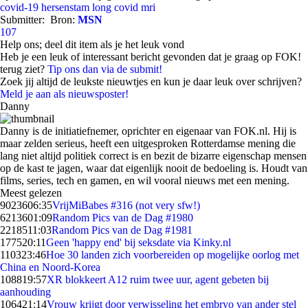
covid-19
hersenstam
long covid
mri
Submitter:
Bron:
MSN
107
Help ons; deel dit item als je het leuk vond
Heb je een leuk of interessant bericht gevonden dat je graag op FOK!
terug ziet?
Tip ons dan via de submit!
Zoek jij altijd de leukste nieuwtjes en kun je daar leuk over schrijven?
Meld je aan als nieuwsposter!
Danny
Danny is de initiatiefnemer, oprichter en eigenaar van FOK.nl. Hij is
maar zelden serieus, heeft een uitgesproken Rotterdamse mening die
lang niet altijd politiek correct is en bezit de bizarre eigenschap mensen
op de kast te jagen, waar dat eigenlijk nooit de bedoeling is. Houdt van
films, series, tech en gamen, en wil vooral nieuws met een mening.
Meest gelezen
90236
06:35
VrijMiBabes #316 (not very sfw!)
62136
01:09
Random Pics van de Dag #1980
22185
11:03
Random Pics van de Dag #1981
1775
20:11
Geen 'happy end' bij seksdate via Kinky.nl
1103
23:46
Hoe 30 landen zich voorbereiden op mogelijke oorlog met
China en Noord-Korea
1088
19:57
XR blokkeert A12 ruim twee uur, agent gebeten bij
aanhouding
1064
21:14
Vrouw krijgt door verwisseling het embryo van ander stel