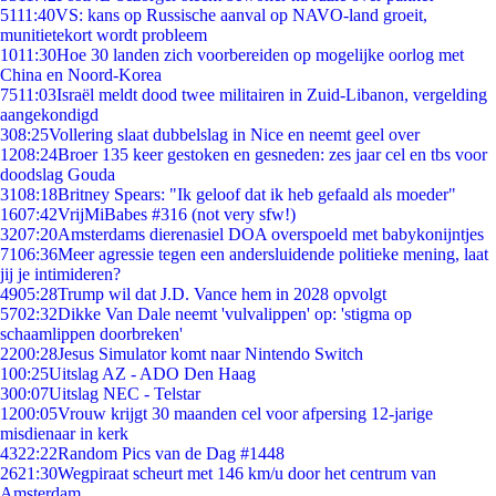
51
11:40
VS: kans op Russische aanval op NAVO-land groeit,
munitietekort wordt probleem
10
11:30
Hoe 30 landen zich voorbereiden op mogelijke oorlog met
China en Noord-Korea
75
11:03
Israël meldt dood twee militairen in Zuid-Libanon, vergelding
aangekondigd
3
08:25
Vollering slaat dubbelslag in Nice en neemt geel over
12
08:24
Broer 135 keer gestoken en gesneden: zes jaar cel en tbs voor
doodslag Gouda
31
08:18
Britney Spears: "Ik geloof dat ik heb gefaald als moeder"
16
07:42
VrijMiBabes #316 (not very sfw!)
32
07:20
Amsterdams dierenasiel DOA overspoeld met babykonijntjes
71
06:36
Meer agressie tegen een andersluidende politieke mening, laat
jij je intimideren?
49
05:28
Trump wil dat J.D. Vance hem in 2028 opvolgt
57
02:32
Dikke Van Dale neemt 'vulvalippen' op: 'stigma op
schaamlippen doorbreken'
22
00:28
Jesus Simulator komt naar Nintendo Switch
1
00:25
Uitslag AZ - ADO Den Haag
3
00:07
Uitslag NEC - Telstar
12
00:05
Vrouw krijgt 30 maanden cel voor afpersing 12-jarige
misdienaar in kerk
43
22:22
Random Pics van de Dag #1448
26
21:30
Wegpiraat scheurt met 146 km/u door het centrum van
Amsterdam