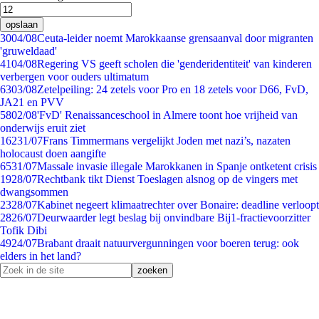
opslaan
30
04/08
Ceuta-leider noemt Marokkaanse grensaanval door migranten
'gruweldaad'
41
04/08
Regering VS geeft scholen die 'genderidentiteit' van kinderen
verbergen voor ouders ultimatum
63
03/08
Zetelpeiling: 24 zetels voor Pro en 18 zetels voor D66, FvD,
JA21 en PVV
58
02/08
'FvD' Renaissanceschool in Almere toont hoe vrijheid van
onderwijs eruit ziet
162
31/07
Frans Timmermans vergelijkt Joden met nazi’s, nazaten
holocaust doen aangifte
65
31/07
Massale invasie illegale Marokkanen in Spanje ontketent crisis
19
28/07
Rechtbank tikt Dienst Toeslagen alsnog op de vingers met
dwangsommen
23
28/07
Kabinet negeert klimaatrechter over Bonaire: deadline verloopt
28
26/07
Deurwaarder legt beslag bij onvindbare Bij1-fractievoorzitter
Tofik Dibi
49
24/07
Brabant draait natuurvergunningen voor boeren terug: ook
elders in het land?