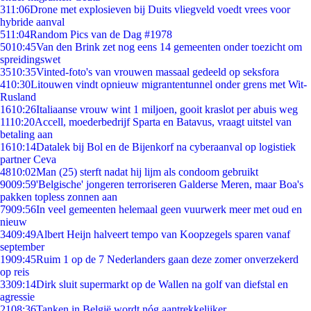
3
11:06
Drone met explosieven bij Duits vliegveld voedt vrees voor
hybride aanval
5
11:04
Random Pics van de Dag #1978
50
10:45
Van den Brink zet nog eens 14 gemeenten onder toezicht om
spreidingswet
35
10:35
Vinted-foto's van vrouwen massaal gedeeld op seksfora
4
10:30
Litouwen vindt opnieuw migrantentunnel onder grens met Wit-
Rusland
16
10:26
Italiaanse vrouw wint 1 miljoen, gooit kraslot per abuis weg
11
10:20
Accell, moederbedrijf Sparta en Batavus, vraagt uitstel van
betaling aan
16
10:14
Datalek bij Bol en de Bijenkorf na cyberaanval op logistiek
partner Ceva
48
10:02
Man (25) sterft nadat hij lijm als condoom gebruikt
90
09:59
'Belgische' jongeren terroriseren Galderse Meren, maar Boa's
pakken topless zonnen aan
79
09:56
In veel gemeenten helemaal geen vuurwerk meer met oud en
nieuw
34
09:49
Albert Heijn halveert tempo van Koopzegels sparen vanaf
september
19
09:45
Ruim 1 op de 7 Nederlanders gaan deze zomer onverzekerd
op reis
33
09:14
Dirk sluit supermarkt op de Wallen na golf van diefstal en
agressie
21
08:36
Tanken in België wordt nóg aantrekkelijker