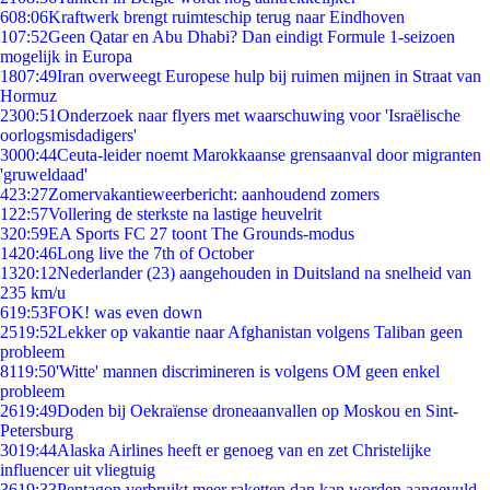
6
08:06
Kraftwerk brengt ruimteschip terug naar Eindhoven
1
07:52
Geen Qatar en Abu Dhabi? Dan eindigt Formule 1-seizoen
mogelijk in Europa
18
07:49
Iran overweegt Europese hulp bij ruimen mijnen in Straat van
Hormuz
23
00:51
Onderzoek naar flyers met waarschuwing voor 'Israëlische
oorlogsmisdadigers'
30
00:44
Ceuta-leider noemt Marokkaanse grensaanval door migranten
'gruweldaad'
4
23:27
Zomervakantieweerbericht: aanhoudend zomers
1
22:57
Vollering de sterkste na lastige heuvelrit
3
20:59
EA Sports FC 27 toont The Grounds-modus
14
20:46
Long live the 7th of October
13
20:12
Nederlander (23) aangehouden in Duitsland na snelheid van
235 km/u
6
19:53
FOK! was even down
25
19:52
Lekker op vakantie naar Afghanistan volgens Taliban geen
probleem
81
19:50
'Witte' mannen discrimineren is volgens OM geen enkel
probleem
26
19:49
Doden bij Oekraïense droneaanvallen op Moskou en Sint-
Petersburg
30
19:44
Alaska Airlines heeft er genoeg van en zet Christelijke
influencer uit vliegtuig
36
19:33
Pentagon verbruikt meer raketten dan kan worden aangevuld,