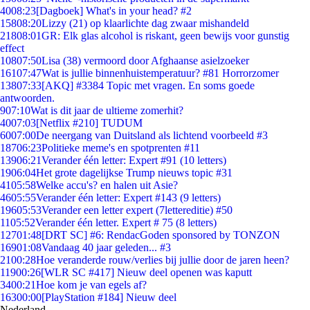
40
08:23
[Dagboek] What's in your head? #2
158
08:20
Lizzy (21) op klaarlichte dag zwaar mishandeld
218
08:01
GR: Elk glas alcohol is riskant, geen bewijs voor gunstig
effect
108
07:50
Lisa (38) vermoord door Afghaanse asielzoeker
161
07:47
Wat is jullie binnenhuistemperatuur? #81 Horrorzomer
138
07:33
[AKQ] #3384 Topic met vragen. En soms goede
antwoorden.
9
07:10
Wat is dit jaar de ultieme zomerhit?
40
07:03
[Netflix #210] TUDUM
60
07:00
De neergang van Duitsland als lichtend voorbeeld #3
187
06:23
Politieke meme's en spotprenten #11
139
06:21
Verander één letter: Expert #91 (10 letters)
19
06:04
Het grote dagelijkse Trump nieuws topic #31
41
05:58
Welke accu's? en halen uit Asie?
46
05:55
Verander één letter: Expert #143 (9 letters)
196
05:53
Verander een letter expert (7lettereditie) #50
11
05:52
Verander één letter. Expert # 75 (8 letters)
127
01:48
[DRT SC] #6: RendacGoden sponsored by TONZON
169
01:08
Vandaag 40 jaar geleden... #3
21
00:28
Hoe veranderde rouw/verlies bij jullie door de jaren heen?
119
00:26
[WLR SC #417] Nieuw deel openen was kaputt
34
00:21
Hoe kom je van egels af?
163
00:00
[PlayStation #184] Nieuw deel
Nederland