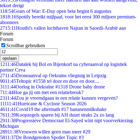
tekort dreigt
1
18:54
Gears of War: E-Day open beta begint 6 augustus
18
18:16
Spotify bereikt mijlpaal, voor het eerst 300 miljoen premium-
abonnees
27
15:11
Houthi's vallen luchthaven Najran in Saoedi-Arabië aan
Forum
Forum
Scrollbar gebruiken
opslaan
12
11:46
Datalek bij Bol en Bijenkorf na cyberaanval op logistiek
partner Ceva
27
11:45
Droneaanval op Oekrains vliegtuig in Leipzig
90
11:45
Teltopic #1558 tel door en door en door....
31
11:44
Oorlog in Oekraïne #1318 Drone baby drone
7
11:44
Hoe ga jij om met een relatiebreuk?
23
11:44
Zou je vreemdgaan in een relatie kunnen vergeven?
111
11:41
Hurricane & Cyclone Season 2026
46
11:41
Covid19 the aftermath #17 bananenmilkshake
76
11:39
Koopzegels sparen bij AH duurt straks 2x zo lang
29
11:38
Progressieve Democraat El-Sayed wint nipt voorverkiezing
Michigan
289
11:38
Vrouwen willen geen man meer #29
58
11:37
De Bondgenoten Spoiler Topic #3