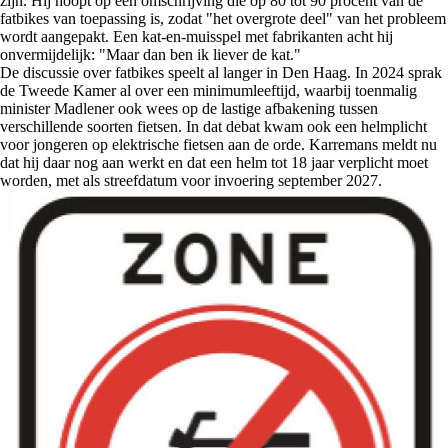
zijn. Hij hoopt op een omschrijving die op 80 tot 90 procent van de
fatbikes van toepassing is, zodat "het overgrote deel" van het probleem
wordt aangepakt. Een kat-en-muisspel met fabrikanten acht hij
onvermijdelijk: "Maar dan ben ik liever de kat."
De discussie over fatbikes speelt al langer in Den Haag. In 2024 sprak
de Tweede Kamer al over een minimumleeftijd, waarbij toenmalig
minister Madlener ook wees op de lastige afbakening tussen
verschillende soorten fietsen. In dat debat kwam ook een helmplicht
voor jongeren op elektrische fietsen aan de orde. Karremans meldt nu
dat hij daar nog aan werkt en dat een helm tot 18 jaar verplicht moet
worden, met als streefdatum voor invoering september 2027.