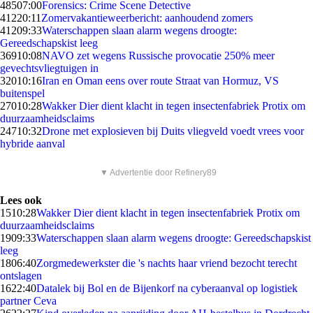
485
07:00
Forensics: Crime Scene Detective
412
20:11
Zomervakantieweerbericht: aanhoudend zomers
412
09:33
Waterschappen slaan alarm wegens droogte:
Gereedschapskist leeg
369
10:08
NAVO zet wegens Russische provocatie 250% meer
gevechtsvliegtuigen in
320
10:16
Iran en Oman eens over route Straat van Hormuz, VS
buitenspel
270
10:28
Wakker Dier dient klacht in tegen insectenfabriek Protix om
duurzaamheidsclaims
247
10:32
Drone met explosieven bij Duits vliegveld voedt vrees voor
hybride aanval
▼ Advertentie door Refinery89
Lees ook
15
10:28
Wakker Dier dient klacht in tegen insectenfabriek Protix om
duurzaamheidsclaims
19
09:33
Waterschappen slaan alarm wegens droogte: Gereedschapskist
leeg
18
06:40
Zorgmedewerkster die 's nachts haar vriend bezocht terecht
ontslagen
16
22:40
Datalek bij Bol en de Bijenkorf na cyberaanval op logistiek
partner Ceva