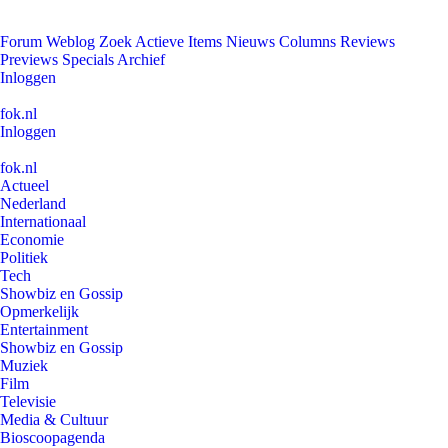
Forum
Weblog
Zoek
Actieve Items
Nieuws
Columns
Reviews
Previews
Specials
Archief
Inloggen
fok.nl
Inloggen
fok.nl
Actueel
Nederland
Internationaal
Economie
Politiek
Tech
Showbiz en Gossip
Opmerkelijk
Entertainment
Showbiz en Gossip
Muziek
Film
Televisie
Media & Cultuur
Bioscoopagenda