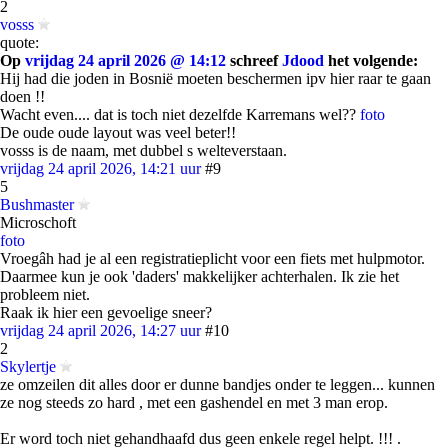
2
vosss
quote:
Op
vrijdag 24 april 2026 @ 14:12
schreef
Jdood
het volgende:
Hij had die joden in Bosnië moeten beschermen ipv hier raar te gaan
doen !!
Wacht even.... dat is toch niet dezelfde Karremans wel??
foto
De oude oude layout was veel beter!!
vosss is de naam, met dubbel s welteverstaan.
vrijdag 24 april 2026, 14:21 uur
#9
5
Bushmaster
Microschoft
foto
Vroegâh had je al een registratieplicht voor een fiets met hulpmotor.
Daarmee kun je ook 'daders' makkelijker achterhalen. Ik zie het
probleem niet.
Raak ik hier een gevoelige sneer?
vrijdag 24 april 2026, 14:27 uur
#10
2
Skylertje
ze omzeilen dit alles door er dunne bandjes onder te leggen... kunnen
ze nog steeds zo hard , met een gashendel en met 3 man erop.
Er word toch niet gehandhaafd dus geen enkele regel helpt. !!! .