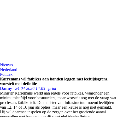
Nieuws
Nederland
Politiek
Karremans wil fatbikes aan banden leggen met leeftijdsgrens,
worstelt met definitie
Danny
24-04-2026 14:03
print
Minister Karremans werkt aan regels voor fatbikes, waaronder een
minimumleeftijd voor bestuurders, maar worstelt nog met de vraag wat
precies als fatbike telt. De minister van Infrastructuur noemt leeftijden
van 12, 14 of 16 jaar als opties, maar een keuze is nog niet gemaakt.
Hij wil daarmee inspelen op de zorgen over het groeiende aantal
ongevallen met jongeren op dit soort elektrische fietsen.