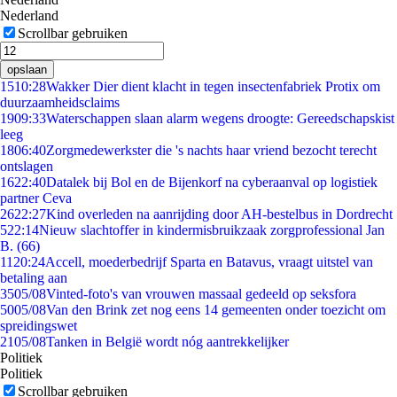
Nederland
Scrollbar gebruiken
opslaan
15
10:28
Wakker Dier dient klacht in tegen insectenfabriek Protix om
duurzaamheidsclaims
19
09:33
Waterschappen slaan alarm wegens droogte: Gereedschapskist
leeg
18
06:40
Zorgmedewerkster die 's nachts haar vriend bezocht terecht
ontslagen
16
22:40
Datalek bij Bol en de Bijenkorf na cyberaanval op logistiek
partner Ceva
26
22:27
Kind overleden na aanrijding door AH-bestelbus in Dordrecht
5
22:14
Nieuw slachtoffer in kindermisbruikzaak zorgprofessional Jan
B. (66)
11
20:24
Accell, moederbedrijf Sparta en Batavus, vraagt uitstel van
betaling aan
35
05/08
Vinted-foto's van vrouwen massaal gedeeld op seksfora
50
05/08
Van den Brink zet nog eens 14 gemeenten onder toezicht om
spreidingswet
21
05/08
Tanken in België wordt nóg aantrekkelijker
Politiek
Politiek
Scrollbar gebruiken