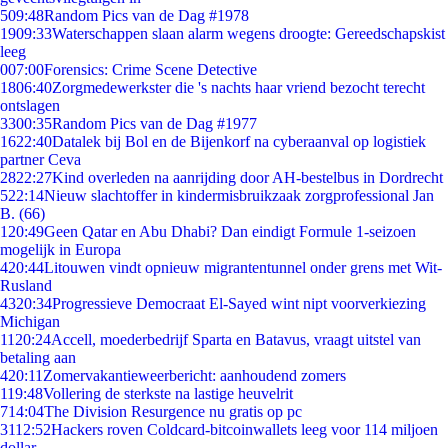
5
09:48
Random Pics van de Dag #1978
19
09:33
Waterschappen slaan alarm wegens droogte: Gereedschapskist
leeg
0
07:00
Forensics: Crime Scene Detective
18
06:40
Zorgmedewerkster die 's nachts haar vriend bezocht terecht
ontslagen
33
00:35
Random Pics van de Dag #1977
16
22:40
Datalek bij Bol en de Bijenkorf na cyberaanval op logistiek
partner Ceva
28
22:27
Kind overleden na aanrijding door AH-bestelbus in Dordrecht
5
22:14
Nieuw slachtoffer in kindermisbruikzaak zorgprofessional Jan
B. (66)
1
20:49
Geen Qatar en Abu Dhabi? Dan eindigt Formule 1-seizoen
mogelijk in Europa
4
20:44
Litouwen vindt opnieuw migrantentunnel onder grens met Wit-
Rusland
43
20:34
Progressieve Democraat El-Sayed wint nipt voorverkiezing
Michigan
11
20:24
Accell, moederbedrijf Sparta en Batavus, vraagt uitstel van
betaling aan
4
20:11
Zomervakantieweerbericht: aanhoudend zomers
1
19:48
Vollering de sterkste na lastige heuvelrit
7
14:04
The Division Resurgence nu gratis op pc
31
12:52
Hackers roven Coldcard-bitcoinwallets leeg voor 114 miljoen
dollar