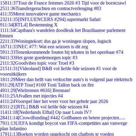
158
11:37
Tour de France femmes 2026 #3 Tijd voor de borstcrawl
25
11:36
Transfergeruchten en contractverlenging #83
4
11:35
Meest innovatieve game mechanics
232
11:35
[INFLUENCERS #294] supermarkt Safari
9
11:34
[RTL4] Bestemming X
11
11:34
Capibara's wandelen doodleuk het Braziliaanse parlement
binnen
22
11:33
Woningtekort: dus ga je woningen slopen, logisch
167
11:33
NEC #77: Wat een seizoen is dit zeg
59
11:33
Tenenkrommende fouten bij teksten in het openbaar #74
94
11:33
Het grote goedemorgen topic #3
21
11:32
Goodvibes topic voor Troel #3
215
11:31
[Videoland] B&B vol liefde 6de seizoen #1 voor de
vooruitkijkers
18
11:29
Meer dan helft van verkochte auto's is volgend jaar elektrisch
9
11:29
[ATP Tour] #169 Tosti Tallon back on fire
49
11:29
[Wielrennen #616] Brennan!
61
11:25
Afvallen met injecties #4
41
11:24
Voorspel hier het weer voor het gehele jaar 2026
83
11:21
[RTL] B&B vol liefde 6de seizoen #4
114
11:18
[Nederlands Elftal] Op naar Louis IV?
284
11:14
[Crowdfunding] #442 Golfbanen en betere projecten.....
79
11:13
UEFA kondigt boycot van FIFA-competities aan vanwege
plan Infantino
179
11:13
Boeken worden opgekocht om chatbots te voeden