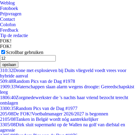
Weblog
Fotoboek
Prijsvragen
Contact
Colofon
Feedback
Tip de redactie
FOK!
FOK!
Scrollbar gebruiken
opslaan
3
10:32
Drone met explosieven bij Duits vliegveld voedt vrees voor
hybride aanval
5
09:48
Random Pics van de Dag #1978
19
09:33
Waterschappen slaan alarm wegens droogte: Gereedschapskist
leeg
18
06:40
Zorgmedewerkster die 's nachts haar vriend bezocht terecht
ontslagen
33
00:35
Random Pics van de Dag #1977
2
05/08
De FOK!Voetbalmanager 2026/2027 is begonnen
21
05/08
Tanken in België wordt nóg aantrekkelijker
33
05/08
Dirk sluit supermarkt op de Wallen na golf van diefstal en
agressie