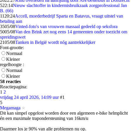
26
22:27
Kind overleden na aanrijding door AH-bestelbus in Dordrecht
5
22:14
Nieuw slachtoffer in kindermisbruikzaak zorgprofessional Jan
B. (66)
11
20:24
Accell, moederbedrijf Sparta en Batavus, vraagt uitstel van
betaling aan
35
05/08
Vinted-foto's van vrouwen massaal gedeeld op seksfora
50
05/08
Van den Brink zet nog eens 14 gemeenten onder toezicht om
spreidingswet
21
05/08
Tanken in België wordt nóg aantrekkelijker
Font-grootte:
Normaal
Kleiner
regelhoogte :
Normaal
Kleiner
58 reacties
Reactiepagina:
1
2
vrijdag 24 april 2026, 14:09 uur
#1
5
Megamaga
Dit kan simpel opgelost worden door een algemeen e-bike helmplicht
én een maximale trapondersteuning van 16km/u
Daarmee los je 90% van alle problemen nu op.