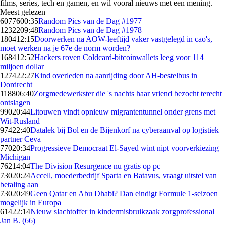
films, series, tech en gamen, en wil vooral nieuws met een mening.
Meest gelezen
60776
00:35
Random Pics van de Dag #1977
12322
09:48
Random Pics van de Dag #1978
1804
12:15
Doorwerken na AOW-leeftijd vaker vastgelegd in cao's,
moet werken na je 67e de norm worden?
1684
12:52
Hackers roven Coldcard-bitcoinwallets leeg voor 114
miljoen dollar
1274
22:27
Kind overleden na aanrijding door AH-bestelbus in
Dordrecht
1188
06:40
Zorgmedewerkster die 's nachts haar vriend bezocht terecht
ontslagen
990
20:44
Litouwen vindt opnieuw migrantentunnel onder grens met
Wit-Rusland
974
22:40
Datalek bij Bol en de Bijenkorf na cyberaanval op logistiek
partner Ceva
770
20:34
Progressieve Democraat El-Sayed wint nipt voorverkiezing
Michigan
762
14:04
The Division Resurgence nu gratis op pc
730
20:24
Accell, moederbedrijf Sparta en Batavus, vraagt uitstel van
betaling aan
730
20:49
Geen Qatar en Abu Dhabi? Dan eindigt Formule 1-seizoen
mogelijk in Europa
614
22:14
Nieuw slachtoffer in kindermisbruikzaak zorgprofessional
Jan B. (66)