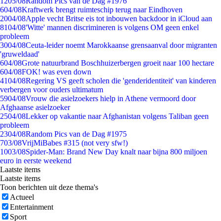
12
05/08
Random Pics van de Dag #1976
6
04/08
Kraftwerk brengt ruimteschip terug naar Eindhoven
20
04/08
Apple vecht Britse eis tot inbouwen backdoor in iCloud aan
81
04/08
'Witte' mannen discrimineren is volgens OM geen enkel
probleem
30
04/08
Ceuta-leider noemt Marokkaanse grensaanval door migranten
'gruweldaad'
6
04/08
Grote natuurbrand Boschhuizerbergen groeit naar 100 hectare
6
04/08
FOK! was even down
41
04/08
Regering VS geeft scholen die 'genderidentiteit' van kinderen
verbergen voor ouders ultimatum
59
04/08
Vrouw die asielzoekers hielp in Athene vermoord door
Afghaanse asielzoeker
25
04/08
Lekker op vakantie naar Afghanistan volgens Taliban geen
probleem
23
04/08
Random Pics van de Dag #1975
7
03/08
VrijMiBabes #315 (not very sfw!)
10
03/08
Spider-Man: Brand New Day knalt naar bijna 800 miljoen
euro in eerste weekend
Laatste items
Laatste items
Toon berichten uit deze thema's
Actueel
Entertainment
Sport