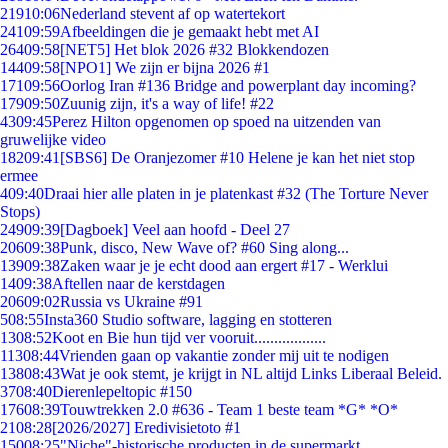
219
10:06
Nederland stevent af op watertekort
241
09:59
Afbeeldingen die je gemaakt hebt met AI
264
09:58
[NET5] Het blok 2026 #32 Blokkendozen
144
09:58
[NPO1] We zijn er bijna 2026 #1
171
09:56
Oorlog Iran #136 Bridge and powerplant day incoming?
179
09:50
Zuunig zijn, it's a way of life! #22
43
09:45
Perez Hilton opgenomen op spoed na uitzenden van
gruwelijke video
182
09:41
[SBS6] De Oranjezomer #10 Helene je kan het niet stop
ermee
4
09:40
Draai hier alle platen in je platenkast #32 (The Torture Never
Stops)
249
09:39
[Dagboek] Veel aan hoofd - Deel 27
206
09:38
Punk, disco, New Wave of? #60 Sing along...
139
09:38
Zaken waar je je echt dood aan ergert #17 - Werklui
14
09:38
Aftellen naar de kerstdagen
206
09:02
Russia vs Ukraine #91
5
08:55
Insta360 Studio software, lagging en stotteren
13
08:52
Koot en Bie hun tijd ver vooruit..................
113
08:44
Vrienden gaan op vakantie zonder mij uit te nodigen
138
08:43
Wat je ook stemt, je krijgt in NL altijd Links Liberaal Beleid.
37
08:40
Dierenlepeltopic #150
176
08:39
Touwtrekken 2.0 #636 - Team 1 beste team *G* *O*
21
08:28
[2026/2027] Eredivisietoto #1
150
08:25
"Niche"-historische producten in de supermarkt