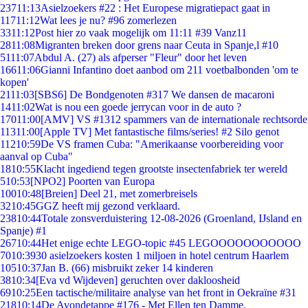
237
11:13
Asielzoekers #22 : Het Europese migratiepact gaat in
117
11:12
Wat lees je nu? #96 zomerlezen
33
11:12
Post hier zo vaak mogelijk om 11:11 #39 Vanz11
28
11:08
Migranten breken door grens naar Ceuta in Spanje,l #10
51
11:07
Abdul A. (27) als afperser "Fleur" door het leven
166
11:06
Gianni Infantino doet aanbod om 211 voetbalbonden 'om te
kopen'
21
11:03
[SBS6] De Bondgenoten #317 We dansen de macaroni
14
11:02
Wat is nou een goede jerrycan voor in de auto ?
170
11:00
[AMV] VS #1312 spammers van de internationale rechtsorde
113
11:00
[Apple TV] Met fantastische films/series! #2 Silo genot
112
10:59
De VS framen Cuba: "Amerikaanse voorbereiding voor
aanval op Cuba"
18
10:55
Klacht ingediend tegen grootste insectenfabriek ter wereld
5
10:53
[NPO2] Poorten van Europa
100
10:48
[Breien] Deel 21, met zomerbreisels
32
10:45
GGZ heeft mij gezond verklaard.
238
10:44
Totale zonsverduistering 12-08-2026 (Groenland, IJsland en
Spanje) #1
267
10:44
Het enige echte LEGO-topic #45 LEGOOOOOOOOOOO
70
10:39
30 asielzoekers kosten 1 miljoen in hotel centrum Haarlem
105
10:37
Jan B. (66) misbruikt zeker 14 kinderen
38
10:34
[Eva vd Wijdeven] geruchten over dakloosheid
69
10:25
Een tactische/militaire analyse van het front in Oekraïne #31
218
10:14
De Avondetappe #176 - Met Ellen ten Damme.