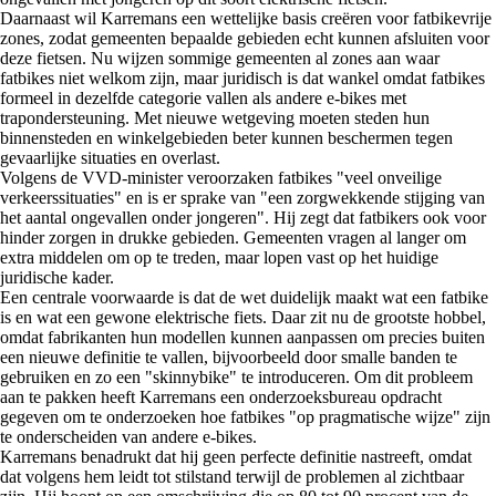
Daarnaast wil Karremans een wettelijke basis creëren voor fatbikevrije
zones, zodat gemeenten bepaalde gebieden echt kunnen afsluiten voor
deze fietsen. Nu wijzen sommige gemeenten al zones aan waar
fatbikes niet welkom zijn, maar juridisch is dat wankel omdat fatbikes
formeel in dezelfde categorie vallen als andere e-bikes met
trapondersteuning. Met nieuwe wetgeving moeten steden hun
binnensteden en winkelgebieden beter kunnen beschermen tegen
gevaarlijke situaties en overlast.
Volgens de VVD-minister veroorzaken fatbikes "veel onveilige
verkeerssituaties" en is er sprake van "een zorgwekkende stijging van
het aantal ongevallen onder jongeren". Hij zegt dat fatbikers ook voor
hinder zorgen in drukke gebieden. Gemeenten vragen al langer om
extra middelen om op te treden, maar lopen vast op het huidige
juridische kader.
Een centrale voorwaarde is dat de wet duidelijk maakt wat een fatbike
is en wat een gewone elektrische fiets. Daar zit nu de grootste hobbel,
omdat fabrikanten hun modellen kunnen aanpassen om precies buiten
een nieuwe definitie te vallen, bijvoorbeeld door smalle banden te
gebruiken en zo een "skinnybike" te introduceren. Om dit probleem
aan te pakken heeft Karremans een onderzoeksbureau opdracht
gegeven om te onderzoeken hoe fatbikes "op pragmatische wijze" zijn
te onderscheiden van andere e-bikes.
Karremans benadrukt dat hij geen perfecte definitie nastreeft, omdat
dat volgens hem leidt tot stilstand terwijl de problemen al zichtbaar