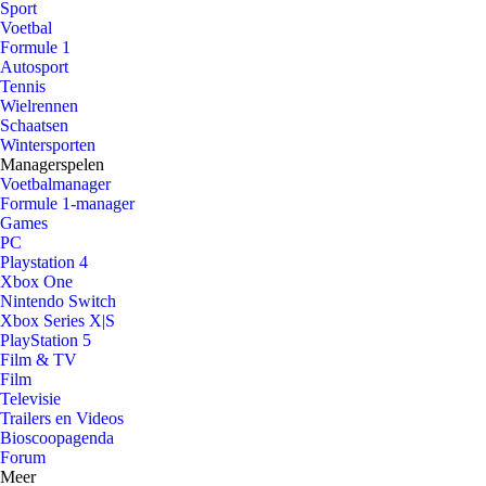
Sport
Voetbal
Formule 1
Autosport
Tennis
Wielrennen
Schaatsen
Wintersporten
Managerspelen
Voetbalmanager
Formule 1-manager
Games
PC
Playstation 4
Xbox One
Nintendo Switch
Xbox Series X|S
PlayStation 5
Film & TV
Film
Televisie
Trailers en Videos
Bioscoopagenda
Forum
Meer