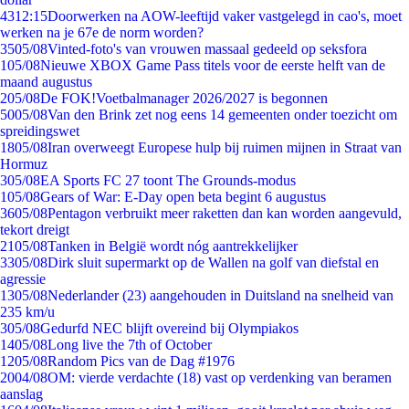
43
12:15
Doorwerken na AOW-leeftijd vaker vastgelegd in cao's, moet
werken na je 67e de norm worden?
35
05/08
Vinted-foto's van vrouwen massaal gedeeld op seksfora
1
05/08
Nieuwe XBOX Game Pass titels voor de eerste helft van de
maand augustus
2
05/08
De FOK!Voetbalmanager 2026/2027 is begonnen
50
05/08
Van den Brink zet nog eens 14 gemeenten onder toezicht om
spreidingswet
18
05/08
Iran overweegt Europese hulp bij ruimen mijnen in Straat van
Hormuz
3
05/08
EA Sports FC 27 toont The Grounds-modus
1
05/08
Gears of War: E-Day open beta begint 6 augustus
36
05/08
Pentagon verbruikt meer raketten dan kan worden aangevuld,
tekort dreigt
21
05/08
Tanken in België wordt nóg aantrekkelijker
33
05/08
Dirk sluit supermarkt op de Wallen na golf van diefstal en
agressie
13
05/08
Nederlander (23) aangehouden in Duitsland na snelheid van
235 km/u
3
05/08
Gedurfd NEC blijft overeind bij Olympiakos
14
05/08
Long live the 7th of October
12
05/08
Random Pics van de Dag #1976
20
04/08
OM: vierde verdachte (18) vast op verdenking van beramen
aanslag