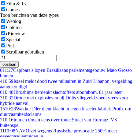
Film & Tv
Games
Toon berichten van deze types
Weblog
Column
(P)review
Special
Poll
Scrollbar gebruiken
opslaan
0
11:27
Capibara's lopen Braziliaans parlementsgebouw Mato Grosso
binnen
4
10:59
Israël meldt dood twee militairen in Zuid-Libanon, vergelding
aangekondigd
6
10:48
Hiroshima herdenkt slachtoffers atoombom, 81 jaar later
3
10:32
Drone met explosieven bij Duits vliegveld voedt vrees voor
hybride aanval
15
10:28
Wakker Dier dient klacht in tegen insectenfabriek Protix om
duurzaamheidsclaims
7
10:16
Iran en Oman eens over route Straat van Hormuz, VS
buitenspel
11
10:08
NAVO zet wegens Russische provocatie 250% meer
gevechtsvliegtuigen in