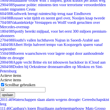
16
04/08
Italiaanse vrouw wint 1 miljoen, gooit kraslot per abuis weg
29
04/08
Spaanse politie: minstens tien voor terrorisme veroordeelden
onder migranten Ceuta
6
04/08
Kraftwerk brengt ruimteschip terug naar Eindhoven
1
04/08
Reusser wint tijdrit en neemt geel over, Nooijen knap tweede
7
04/08
Vakantiekiekje Verstappen en Wolff voedt geruchten over
Mercedes-overstap
18
04/08
Spotify bereikt mijlpaal, voor het eerst 300 miljoen premium-
abonnees
27
04/08
Houthi's vallen luchthaven Najran in Saoedi-Arabië aan
34
04/08
Albert Heijn halveert tempo van Koopzegels sparen vanaf
september
55
04/08
Boeren waarschuwen voor lagere oogst door aanhoudende
hitte en droogte
20
04/08
Apple vecht Britse eis tot inbouwen backdoor in iCloud aan
26
04/08
Doden bij Oekraïense droneaanvallen op Moskou en Sint-
Petersburg
Actieve items
Actieve items
Scrollbar gebruiken
opslaan
20
11:46
Waterschappen slaan alarm wegens droogte: Gereedschapskist
leeg
1
11:46
Capibara's lopen Braziliaans parlementsgebouw Mato Grosso