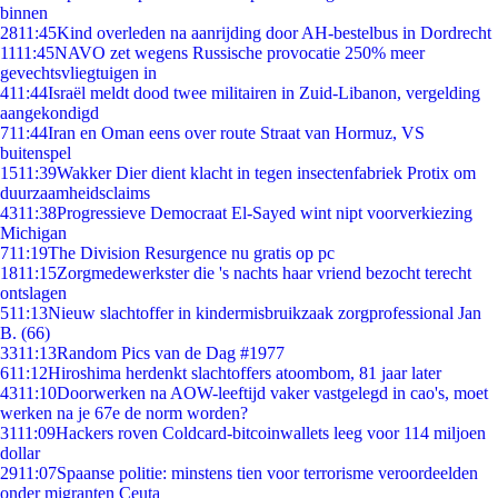
binnen
28
11:45
Kind overleden na aanrijding door AH-bestelbus in Dordrecht
11
11:45
NAVO zet wegens Russische provocatie 250% meer
gevechtsvliegtuigen in
4
11:44
Israël meldt dood twee militairen in Zuid-Libanon, vergelding
aangekondigd
7
11:44
Iran en Oman eens over route Straat van Hormuz, VS
buitenspel
15
11:39
Wakker Dier dient klacht in tegen insectenfabriek Protix om
duurzaamheidsclaims
43
11:38
Progressieve Democraat El-Sayed wint nipt voorverkiezing
Michigan
7
11:19
The Division Resurgence nu gratis op pc
18
11:15
Zorgmedewerkster die 's nachts haar vriend bezocht terecht
ontslagen
5
11:13
Nieuw slachtoffer in kindermisbruikzaak zorgprofessional Jan
B. (66)
33
11:13
Random Pics van de Dag #1977
6
11:12
Hiroshima herdenkt slachtoffers atoombom, 81 jaar later
43
11:10
Doorwerken na AOW-leeftijd vaker vastgelegd in cao's, moet
werken na je 67e de norm worden?
31
11:09
Hackers roven Coldcard-bitcoinwallets leeg voor 114 miljoen
dollar
29
11:07
Spaanse politie: minstens tien voor terrorisme veroordeelden
onder migranten Ceuta