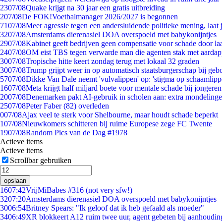
23
07/08
Quake krijgt na 30 jaar een gratis uitbreiding
2
07/08
De FOK!Voetbalmanager 2026/2027 is begonnen
71
07/08
Meer agressie tegen een andersluidende politieke mening, laat j
32
07/08
Amsterdams dierenasiel DOA overspoeld met babykonijntjes
29
07/08
Kabinet geeft bedrijven geen compensatie voor schade door la
24
07/08
OM eist TBS tegen verwarde man die agenten stak met aardap
30
07/08
Tropische hitte keert zondag terug met lokaal 32 graden
30
07/08
Trump grijpt weer in op automatisch staatsburgerschap bij geb
57
07/08
Dikke Van Dale neemt 'vulvalippen' op: 'stigma op schaamlip
16
07/08
Meta krijgt half miljard boete voor mentale schade bij jongeren
20
07/08
Denemarken pakt AI-gebruik in scholen aan: extra mondeling
25
07/08
Peter Faber (82) overleden
0
07/08
Ajax veel te sterk voor Shelbourne, maar houdt schade beperkt
1
07/08
Nieuwkomers schitteren bij ruime Europese zege FC Twente
19
07/08
Random Pics van de Dag #1978
Actieve items
Actieve items
Scrollbar gebruiken
opslaan
16
07:42
VrijMiBabes #316 (not very sfw!)
32
07:20
Amsterdams dierenasiel DOA overspoeld met babykonijntjes
30
06:54
Britney Spears: "Ik geloof dat ik heb gefaald als moeder"
34
06:49
XR blokkeert A12 ruim twee uur, agent gebeten bij aanhoudin