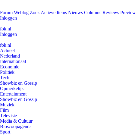
Forum
Weblog
Zoek
Actieve Items
Nieuws
Columns
Reviews
Previe
Inloggen
fok.nl
Inloggen
fok.nl
Actueel
Nederland
Internationaal
Economie
Politiek
Tech
Showbiz en Gossip
Opmerkelijk
Entertainment
Showbiz en Gossip
Muziek
Film
Televisie
Media & Cultuur
Bioscoopagenda
Sport