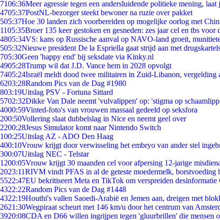
71
06:36
Meer agressie tegen een andersluidende politieke mening, laat j
47
05:37
PostNL-bezorger steekt bewoner na ruzie over pakket
5
05:37
Hoe 30 landen zich voorbereiden op mogelijke oorlog met Chi
11
05:35
Broer 135 keer gestoken en gesneden: zes jaar cel en tbs voo
48
05:34
VS: kans op Russische aanval op NAVO-land groeit, munitiet
5
05:32
Nieuwe president De la Espriella gaat strijd aan met drugskarte
7
05:30
Geen 'happy end' bij seksdate via Kinky.nl
49
05:28
Trump wil dat J.D. Vance hem in 2028 opvolgt
74
05:24
Israël meldt dood twee militairen in Zuid-Libanon, vergeldin
62
03:28
Random Pics van de Dag #1980
8
03:19
Uitslag PSV - Fortuna Sittard
57
02:32
Dikke Van Dale neemt 'vulvalippen' op: 'stigma op schaamlip
40
00:59
Vinted-foto's van vrouwen massaal gedeeld op seksfora
2
00:50
Vollering slaat dubbelslag in Nice en neemt geel over
22
00:28
Jesus Simulator komt naar Nintendo Switch
1
00:25
Uitslag AZ - ADO Den Haag
4
00:10
Vrouw krijgt door verwisseling het embryo van ander stel ingeb
3
00:07
Uitslag NEC - Telstar
12
00:05
Vrouw krijgt 30 maanden cel voor afpersing 12-jarige misdiena
20
23:11
RIVM vindt PFAS in al de geteste moedermelk, borstvoeding bl
55
22:47
EU bekritiseert Meta en TikTok om verspreiden desinformatie
43
22:22
Random Pics van de Dag #1448
43
22:19
Houthi's vallen Saoedi-Arabië en Jemen aan, dreigen met blok
26
21:30
Wegpiraat scheurt met 146 km/u door het centrum van Amste
39
20:08
CDA en D66 willen ingrijpen tegen 'gluurbrillen' die mensen 