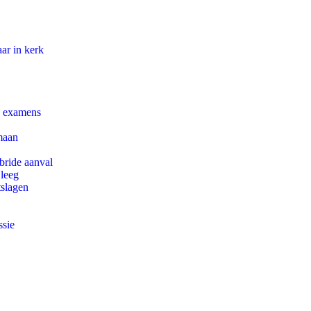
ar in kerk
e examens
maan
bride aanval
 leeg
tslagen
ssie