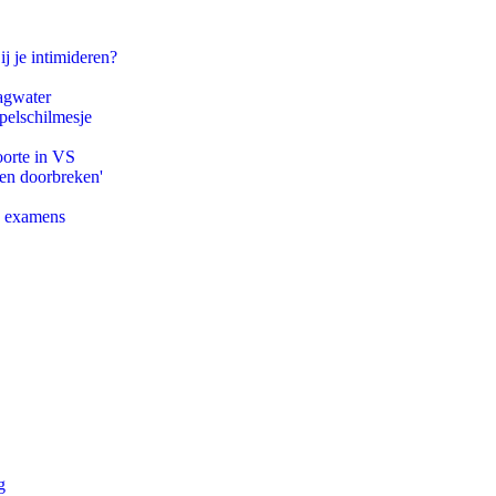
ij je intimideren?
agwater
pelschilmesje
oorte in VS
pen doorbreken'
e examens
g