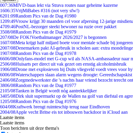
0
07:36
MIVD-baas lekt via Strava routes naar geheime kazerne
16
06:35
VrijMiBabes #316 (not very sfw!)
62
01:09
Random Pics van de Dag #1980
12
09:49
Vrouw krijgt 30 maanden cel voor afpersing 12-jarige misdiena
47
09:46
PostNL-bezorger steekt bewoner na ruzie over pakket
35
08/08
Random Pics van de Dag #1979
2
07/08
De FOK!Voetbalmanager 2026/2027 is begonnen
16
07/08
Meta krijgt half miljard boete voor mentale schade bij jongeren
20
07/08
Denemarken pakt AI-gebruik in scholen aan: extra mondeling
19
07/08
Random Pics van de Dag #1978
66
06/08
Onlyfans-model met G-cup wil als NASA-ambassadeur naar 
25
06/08
Huisarts per direct uit vak gezet om ernstig alcoholmisbruik
19
06/08
Drone met explosieven bij Duits vliegveld voedt vrees voor hy
60
06/08
Waterschappen slaan alarm wegens droogte: Gereedschapskist
24
06/08
Zorgmedewerkster die 's nachts haar vriend bezocht terecht on
38
06/08
Random Pics van de Dag #1977
21
05/08
Tanken in België wordt nóg aantrekkelijker
34
05/08
Dirk sluit supermarkt op de Wallen na golf van diefstal en agre
12
05/08
Random Pics van de Dag #1976
6
04/08
Kraftwerk brengt ruimteschip terug naar Eindhoven
20
04/08
Apple vecht Britse eis tot inbouwen backdoor in iCloud aan
Laatste items
Laatste items
Toon berichten uit deze thema's