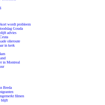
g
ekort wordt probleem
r doodslag Gouda
ijft advies
 Ceuta
kade olieroute
ar in kerk
rdam
land
r in Montreal
uur
an Breda
migranten
ongemerkt filmen
blijft