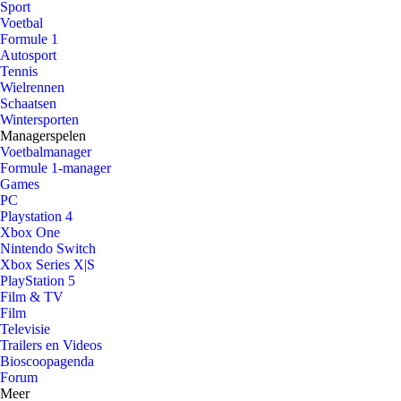
Sport
Voetbal
Formule 1
Autosport
Tennis
Wielrennen
Schaatsen
Wintersporten
Managerspelen
Voetbalmanager
Formule 1-manager
Games
PC
Playstation 4
Xbox One
Nintendo Switch
Xbox Series X|S
PlayStation 5
Film & TV
Film
Televisie
Trailers en Videos
Bioscoopagenda
Forum
Meer