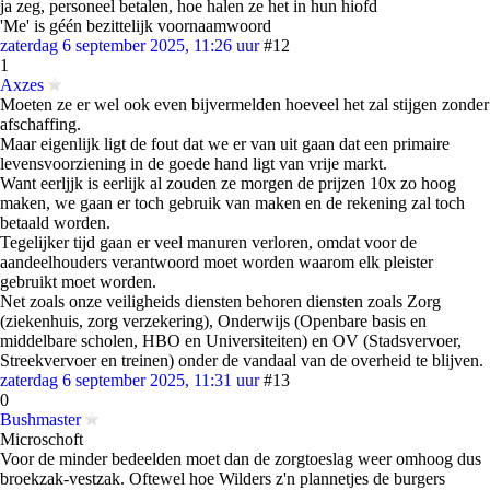
ja zeg, personeel betalen, hoe halen ze het in hun hiofd
'Me' is géén bezittelijk voornaamwoord
zaterdag 6 september 2025, 11:26 uur
#12
1
Axzes
Moeten ze er wel ook even bijvermelden hoeveel het zal stijgen zonder
afschaffing.
Maar eigenlijk ligt de fout dat we er van uit gaan dat een primaire
levensvoorziening in de goede hand ligt van vrije markt.
Want eerljjk is eerlijk al zouden ze morgen de prijzen 10x zo hoog
maken, we gaan er toch gebruik van maken en de rekening zal toch
betaald worden.
Tegelijker tijd gaan er veel manuren verloren, omdat voor de
aandeelhouders verantwoord moet worden waarom elk pleister
gebruikt moet worden.
Net zoals onze veiligheids diensten behoren diensten zoals Zorg
(ziekenhuis, zorg verzekering), Onderwijs (Openbare basis en
middelbare scholen, HBO en Universiteiten) en OV (Stadsvervoer,
Streekvervoer en treinen) onder de vandaal van de overheid te blijven.
zaterdag 6 september 2025, 11:31 uur
#13
0
Bushmaster
Microschoft
Voor de minder bedeelden moet dan de zorgtoeslag weer omhoog dus
broekzak-vestzak. Oftewel hoe Wilders z'n plannetjes de burgers