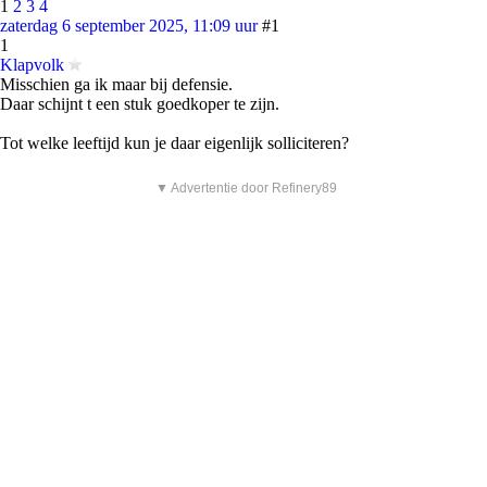
1
2
3
4
zaterdag 6 september 2025, 11:09 uur
#1
1
Klapvolk
Misschien ga ik maar bij defensie.
Daar schijnt t een stuk goedkoper te zijn.
Tot welke leeftijd kun je daar eigenlijk solliciteren?
▼ Advertentie door Refinery89