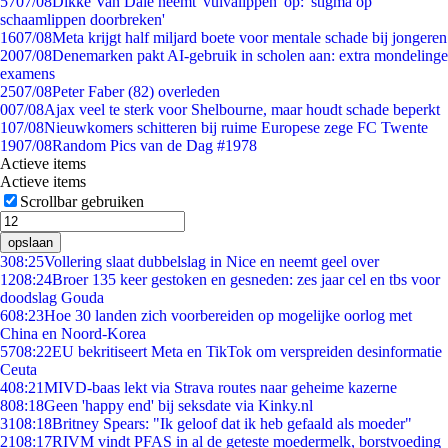
57
07/08
Dikke Van Dale neemt 'vulvalippen' op: 'stigma op
schaamlippen doorbreken'
16
07/08
Meta krijgt half miljard boete voor mentale schade bij jongeren
20
07/08
Denemarken pakt AI-gebruik in scholen aan: extra mondelinge
examens
25
07/08
Peter Faber (82) overleden
0
07/08
Ajax veel te sterk voor Shelbourne, maar houdt schade beperkt
1
07/08
Nieuwkomers schitteren bij ruime Europese zege FC Twente
19
07/08
Random Pics van de Dag #1978
Actieve items
Actieve items
Scrollbar gebruiken
opslaan
3
08:25
Vollering slaat dubbelslag in Nice en neemt geel over
12
08:24
Broer 135 keer gestoken en gesneden: zes jaar cel en tbs voor
doodslag Gouda
6
08:23
Hoe 30 landen zich voorbereiden op mogelijke oorlog met
China en Noord-Korea
57
08:22
EU bekritiseert Meta en TikTok om verspreiden desinformatie
Ceuta
4
08:21
MIVD-baas lekt via Strava routes naar geheime kazerne
8
08:18
Geen 'happy end' bij seksdate via Kinky.nl
31
08:18
Britney Spears: "Ik geloof dat ik heb gefaald als moeder"
21
08:17
RIVM vindt PFAS in al de geteste moedermelk, borstvoeding