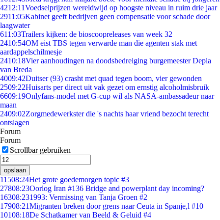
42
12:11
Voedselprijzen wereldwijd op hoogste niveau in ruim drie jaar
29
11:05
Kabinet geeft bedrijven geen compensatie voor schade door
laagwater
6
11:03
Trailers kijken: de bioscoopreleases van week 32
24
10:54
OM eist TBS tegen verwarde man die agenten stak met
aardappelschilmesje
24
10:18
Vier aanhoudingen na doodsbedreiging burgemeester Depla
van Breda
40
09:42
Duitser (93) crasht met quad tegen boom, vier gewonden
25
09:22
Huisarts per direct uit vak gezet om ernstig alcoholmisbruik
66
09:19
Onlyfans-model met G-cup wil als NASA-ambassadeur naar
maan
24
09:02
Zorgmedewerkster die 's nachts haar vriend bezocht terecht
ontslagen
Forum
Forum
Scrollbar gebruiken
opslaan
115
08:24
Het grote goedemorgen topic #3
278
08:23
Oorlog Iran #136 Bridge and powerplant day incoming?
163
08:23
1993: Vermissing van Tanja Groen #2
179
08:21
Migranten breken door grens naar Ceuta in Spanje,l #10
101
08:18
De Schatkamer van Beeld & Geluid #4