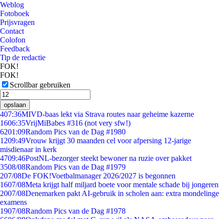
Weblog
Fotoboek
Prijsvragen
Contact
Colofon
Feedback
Tip de redactie
FOK!
FOK!
Scrollbar gebruiken
opslaan
4
07:36
MIVD-baas lekt via Strava routes naar geheime kazerne
16
06:35
VrijMiBabes #316 (not very sfw!)
62
01:09
Random Pics van de Dag #1980
12
09:49
Vrouw krijgt 30 maanden cel voor afpersing 12-jarige
misdienaar in kerk
47
09:46
PostNL-bezorger steekt bewoner na ruzie over pakket
35
08/08
Random Pics van de Dag #1979
2
07/08
De FOK!Voetbalmanager 2026/2027 is begonnen
16
07/08
Meta krijgt half miljard boete voor mentale schade bij jongeren
20
07/08
Denemarken pakt AI-gebruik in scholen aan: extra mondelinge
examens
19
07/08
Random Pics van de Dag #1978