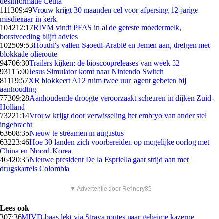
desinformatie Ceuta
1113
09:49
Vrouw krijgt 30 maanden cel voor afpersing 12-jarige
misdienaar in kerk
1042
12:17
RIVM vindt PFAS in al de geteste moedermelk,
borstvoeding blijft advies
1025
09:53
Houthi's vallen Saoedi-Arabië en Jemen aan, dreigen met
blokkade olieroute
947
06:30
Trailers kijken: de bioscoopreleases van week 32
931
15:00
Jesus Simulator komt naar Nintendo Switch
811
19:57
XR blokkeert A12 ruim twee uur, agent gebeten bij
aanhouding
773
09:28
Aanhoudende droogte veroorzaakt scheuren in dijken Zuid-
Holland
732
21:14
Vrouw krijgt door verwisseling het embryo van ander stel
ingebracht
636
08:35
Nieuw te streamen in augustus
632
23:46
Hoe 30 landen zich voorbereiden op mogelijke oorlog met
China en Noord-Korea
464
20:35
Nieuwe president De la Espriella gaat strijd aan met
drugskartels Colombia
▼ Advertentie door Refinery89
Lees ook
3
07:36
MIVD-baas lekt via Strava routes naar geheime kazerne