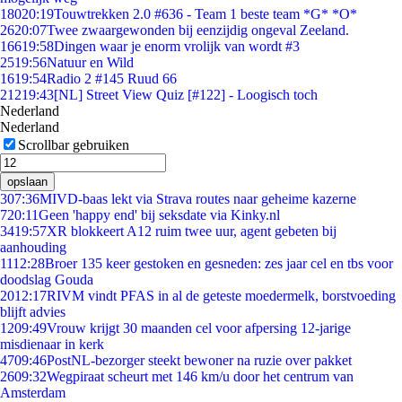
180
20:19
Touwtrekken 2.0 #636 - Team 1 beste team *G* *O*
26
20:07
Twee zwaargewonden bij eenzijdig ongeval Zeeland.
166
19:58
Dingen waar je enorm vrolijk van wordt #3
25
19:56
Natuur en Wild
16
19:54
Radio 2 #145 Ruud 66
212
19:43
[NL] Street View Quiz [#122] - Loogisch toch
Nederland
Nederland
Scrollbar gebruiken
opslaan
3
07:36
MIVD-baas lekt via Strava routes naar geheime kazerne
7
20:11
Geen 'happy end' bij seksdate via Kinky.nl
34
19:57
XR blokkeert A12 ruim twee uur, agent gebeten bij
aanhouding
11
12:28
Broer 135 keer gestoken en gesneden: zes jaar cel en tbs voor
doodslag Gouda
20
12:17
RIVM vindt PFAS in al de geteste moedermelk, borstvoeding
blijft advies
12
09:49
Vrouw krijgt 30 maanden cel voor afpersing 12-jarige
misdienaar in kerk
47
09:46
PostNL-bezorger steekt bewoner na ruzie over pakket
26
09:32
Wegpiraat scheurt met 146 km/u door het centrum van
Amsterdam