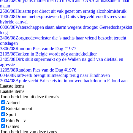
66
06/08
Onlyfans-model met G-cup wil als NASA-ambassadeur naar
maan
25
06/08
Huisarts per direct uit vak gezet om ernstig alcoholmisbruik
19
06/08
Drone met explosieven bij Duits vliegveld voedt vrees voor
hybride aanval
60
06/08
Waterschappen slaan alarm wegens droogte: Gereedschapskist
leeg
24
06/08
Zorgmedewerkster die 's nachts haar vriend bezocht terecht
ontslagen
38
06/08
Random Pics van de Dag #1977
21
05/08
Tanken in België wordt nóg aantrekkelijker
34
05/08
Dirk sluit supermarkt op de Wallen na golf van diefstal en
agressie
12
05/08
Random Pics van de Dag #1976
6
04/08
Kraftwerk brengt ruimteschip terug naar Eindhoven
20
04/08
Apple vecht Britse eis tot inbouwen backdoor in iCloud aan
Laatste items
Laatste items
Toon berichten uit deze thema's
Actueel
Entertainment
Sport
Film & Tv
Games
Toon berichten van deze types