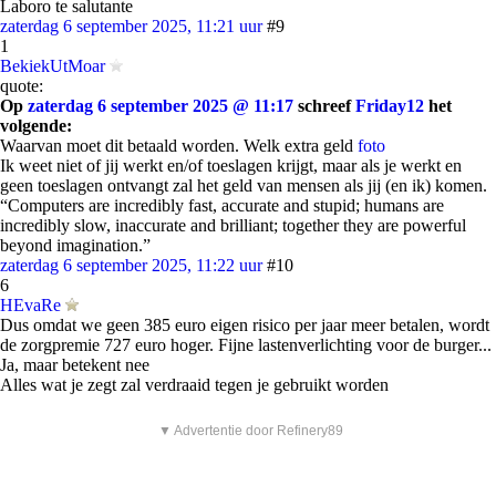
Laboro te salutante
zaterdag 6 september 2025, 11:21 uur
#9
1
BekiekUtMoar
quote:
Op
zaterdag 6 september 2025 @ 11:17
schreef
Friday12
het
volgende:
Waarvan moet dit betaald worden. Welk extra geld
foto
Ik weet niet of jij werkt en/of toeslagen krijgt, maar als je werkt en
geen toeslagen ontvangt zal het geld van mensen als jij (en ik) komen.
“Computers are incredibly fast, accurate and stupid; humans are
incredibly slow, inaccurate and brilliant; together they are powerful
beyond imagination.”
zaterdag 6 september 2025, 11:22 uur
#10
6
HEvaRe
Dus omdat we geen 385 euro eigen risico per jaar meer betalen, wordt
de zorgpremie 727 euro hoger. Fijne lastenverlichting voor de burger...
Ja, maar betekent nee
Alles wat je zegt zal verdraaid tegen je gebruikt worden
▼ Advertentie door Refinery89