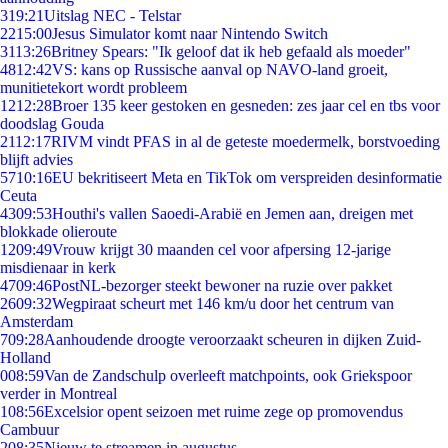
3
19:21
Uitslag NEC - Telstar
22
15:00
Jesus Simulator komt naar Nintendo Switch
31
13:26
Britney Spears: "Ik geloof dat ik heb gefaald als moeder"
48
12:42
VS: kans op Russische aanval op NAVO-land groeit,
munitietekort wordt probleem
12
12:28
Broer 135 keer gestoken en gesneden: zes jaar cel en tbs voor
doodslag Gouda
21
12:17
RIVM vindt PFAS in al de geteste moedermelk, borstvoeding
blijft advies
57
10:16
EU bekritiseert Meta en TikTok om verspreiden desinformatie
Ceuta
43
09:53
Houthi's vallen Saoedi-Arabië en Jemen aan, dreigen met
blokkade olieroute
12
09:49
Vrouw krijgt 30 maanden cel voor afpersing 12-jarige
misdienaar in kerk
47
09:46
PostNL-bezorger steekt bewoner na ruzie over pakket
26
09:32
Wegpiraat scheurt met 146 km/u door het centrum van
Amsterdam
7
09:28
Aanhoudende droogte veroorzaakt scheuren in dijken Zuid-
Holland
0
08:59
Van de Zandschulp overleeft matchpoints, ook Griekspoor
verder in Montreal
1
08:56
Excelsior opent seizoen met ruime zege op promovendus
Cambuur
2
08:35
Nieuw te streamen in augustus