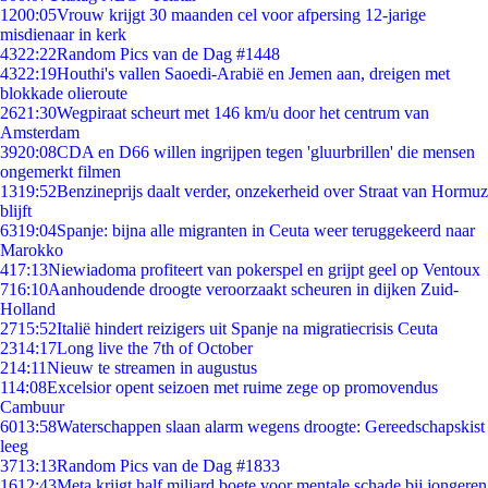
12
00:05
Vrouw krijgt 30 maanden cel voor afpersing 12-jarige
misdienaar in kerk
43
22:22
Random Pics van de Dag #1448
43
22:19
Houthi's vallen Saoedi-Arabië en Jemen aan, dreigen met
blokkade olieroute
26
21:30
Wegpiraat scheurt met 146 km/u door het centrum van
Amsterdam
39
20:08
CDA en D66 willen ingrijpen tegen 'gluurbrillen' die mensen
ongemerkt filmen
13
19:52
Benzineprijs daalt verder, onzekerheid over Straat van Hormuz
blijft
63
19:04
Spanje: bijna alle migranten in Ceuta weer teruggekeerd naar
Marokko
4
17:13
Niewiadoma profiteert van pokerspel en grijpt geel op Ventoux
7
16:10
Aanhoudende droogte veroorzaakt scheuren in dijken Zuid-
Holland
27
15:52
Italië hindert reizigers uit Spanje na migratiecrisis Ceuta
23
14:17
Long live the 7th of October
2
14:11
Nieuw te streamen in augustus
1
14:08
Excelsior opent seizoen met ruime zege op promovendus
Cambuur
60
13:58
Waterschappen slaan alarm wegens droogte: Gereedschapskist
leeg
37
13:13
Random Pics van de Dag #1833
16
12:43
Meta krijgt half miljard boete voor mentale schade bij jongeren