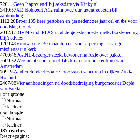
7
20:11
Geen 'happy end' bij seksdate via Kinky.nl
34
19:57
XR blokkeert A12 ruim twee uur, agent gebeten bij
aanhouding
11
12:28
Broer 135 keer gestoken en gesneden: zes jaar cel en tbs voor
doodslag Gouda
20
12:17
RIVM vindt PFAS in al de geteste moedermelk, borstvoeding
blijft advies
12
09:49
Vrouw krijgt 30 maanden cel voor afpersing 12-jarige
misdienaar in kerk
47
09:46
PostNL-bezorger steekt bewoner na ruzie over pakket
26
09:32
Wegpiraat scheurt met 146 km/u door het centrum van
Amsterdam
7
09:28
Aanhoudende droogte veroorzaakt scheuren in dijken Zuid-
Holland
24
07/08
Vier aanhoudingen na doodsbedreiging burgemeester Depla
van Breda
Font-grootte:
Normaal
Kleiner
regelhoogte :
Normaal
Kleiner
187 reacties
Reactiepagina: