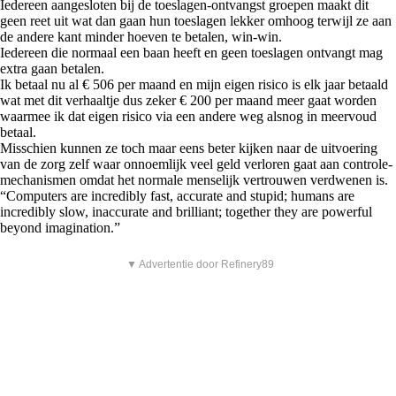
Iedereen aangesloten bij de toeslagen-ontvangst groepen maakt dit
geen reet uit wat dan gaan hun toeslagen lekker omhoog terwijl ze aan
de andere kant minder hoeven te betalen, win-win.
Iedereen die normaal een baan heeft en geen toeslagen ontvangt mag
extra gaan betalen.
Ik betaal nu al € 506 per maand en mijn eigen risico is elk jaar betaald
wat met dit verhaaltje dus zeker € 200 per maand meer gaat worden
waarmee ik dat eigen risico via een andere weg alsnog in meervoud
betaal.
Misschien kunnen ze toch maar eens beter kijken naar de uitvoering
van de zorg zelf waar onnoemlijk veel geld verloren gaat aan controle-
mechanismen omdat het normale menselijk vertrouwen verdwenen is.
“Computers are incredibly fast, accurate and stupid; humans are
incredibly slow, inaccurate and brilliant; together they are powerful
beyond imagination.”
▼ Advertentie door Refinery89