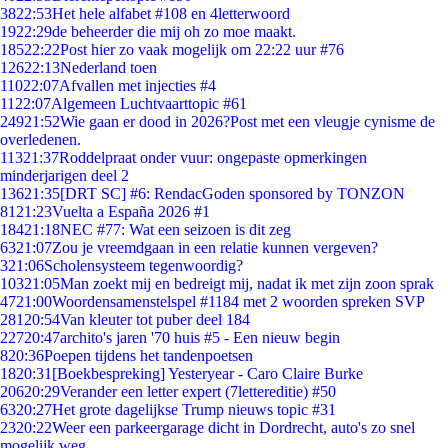
38
22:53
Het hele alfabet #108 en 4letterwoord
19
22:29
de beheerder die mij oh zo moe maakt.
185
22:22
Post hier zo vaak mogelijk om 22:22 uur #76
126
22:13
Nederland toen
110
22:07
Afvallen met injecties #4
11
22:07
Algemeen Luchtvaarttopic #61
249
21:52
Wie gaan er dood in 2026?Post met een vleugje cynisme de
overledenen.
113
21:37
Roddelpraat onder vuur: ongepaste opmerkingen
minderjarigen deel 2
136
21:35
[DRT SC] #6: RendacGoden sponsored by TONZON
81
21:23
Vuelta a España 2026 #1
184
21:18
NEC #77: Wat een seizoen is dit zeg
63
21:07
Zou je vreemdgaan in een relatie kunnen vergeven?
3
21:06
Scholensysteem tegenwoordig?
103
21:05
Man zoekt mij en bedreigt mij, nadat ik met zijn zoon sprak
47
21:00
Woordensamenstelspel #1184 met 2 woorden spreken SVP
281
20:54
Van kleuter tot puber deel 184
227
20:47
archito's jaren '70 huis #5 - Een nieuw begin
8
20:36
Poepen tijdens het tandenpoetsen
18
20:31
[Boekbespreking] Yesteryear - Caro Claire Burke
206
20:29
Verander een letter expert (7lettereditie) #50
63
20:27
Het grote dagelijkse Trump nieuws topic #31
23
20:22
Weer een parkeergarage dicht in Dordrecht, auto's zo snel
mogelijk weg