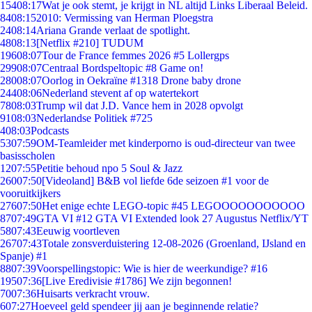
154
08:17
Wat je ook stemt, je krijgt in NL altijd Links Liberaal Beleid.
84
08:15
2010: Vermissing van Herman Ploegstra
24
08:14
Ariana Grande verlaat de spotlight.
48
08:13
[Netflix #210] TUDUM
196
08:07
Tour de France femmes 2026 #5 Lollergps
299
08:07
Centraal Bordspeltopic #8 Game on!
280
08:07
Oorlog in Oekraïne #1318 Drone baby drone
244
08:06
Nederland stevent af op watertekort
78
08:03
Trump wil dat J.D. Vance hem in 2028 opvolgt
91
08:03
Nederlandse Politiek #725
4
08:03
Podcasts
53
07:59
OM-Teamleider met kinderporno is oud-directeur van twee
basisscholen
12
07:55
Petitie behoud npo 5 Soul & Jazz
260
07:50
[Videoland] B&B vol liefde 6de seizoen #1 voor de
vooruitkijkers
276
07:50
Het enige echte LEGO-topic #45 LEGOOOOOOOOOOO
87
07:49
GTA VI #12 GTA VI Extended look 27 Augustus Netflix/YT
58
07:43
Eeuwig voortleven
267
07:43
Totale zonsverduistering 12-08-2026 (Groenland, IJsland en
Spanje) #1
88
07:39
Voorspellingstopic: Wie is hier de weerkundige? #16
195
07:36
[Live Eredivisie #1786] We zijn begonnen!
70
07:36
Huisarts verkracht vrouw.
6
07:27
Hoeveel geld spendeer jij aan je beginnende relatie?