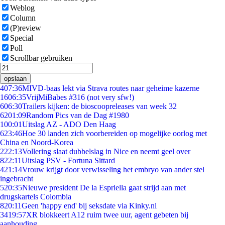
Weblog
Column
(P)review
Special
Poll
Scrollbar gebruiken
opslaan
4
07:36
MIVD-baas lekt via Strava routes naar geheime kazerne
16
06:35
VrijMiBabes #316 (not very sfw!)
6
06:30
Trailers kijken: de bioscoopreleases van week 32
62
01:09
Random Pics van de Dag #1980
1
00:01
Uitslag AZ - ADO Den Haag
6
23:46
Hoe 30 landen zich voorbereiden op mogelijke oorlog met
China en Noord-Korea
2
22:13
Vollering slaat dubbelslag in Nice en neemt geel over
8
22:11
Uitslag PSV - Fortuna Sittard
4
21:14
Vrouw krijgt door verwisseling het embryo van ander stel
ingebracht
5
20:35
Nieuwe president De la Espriella gaat strijd aan met
drugskartels Colombia
8
20:11
Geen 'happy end' bij seksdate via Kinky.nl
34
19:57
XR blokkeert A12 ruim twee uur, agent gebeten bij
aanhouding