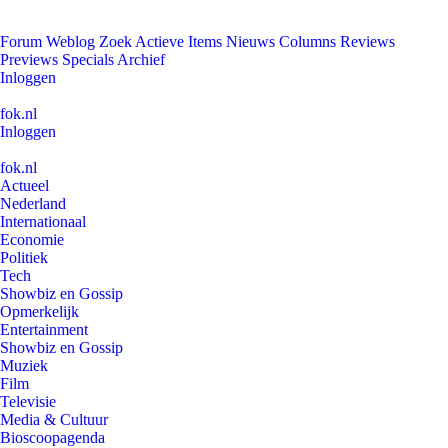
Forum
Weblog
Zoek
Actieve Items
Nieuws
Columns
Reviews
Previews
Specials
Archief
Inloggen
fok.nl
Inloggen
fok.nl
Actueel
Nederland
Internationaal
Economie
Politiek
Tech
Showbiz en Gossip
Opmerkelijk
Entertainment
Showbiz en Gossip
Muziek
Film
Televisie
Media & Cultuur
Bioscoopagenda