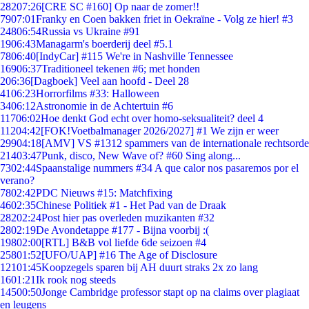
282
07:26
[CRE SC #160] Op naar de zomer!!
79
07:01
Franky en Coen bakken friet in Oekraïne - Volg ze hier! #3
248
06:54
Russia vs Ukraine #91
19
06:43
Managarm's boerderij deel #5.1
78
06:40
[IndyCar] #115 We're in Nashville Tennessee
169
06:37
Traditioneel tekenen #6; met honden
2
06:36
[Dagboek] Veel aan hoofd - Deel 28
41
06:23
Horrorfilms #33: Halloween
34
06:12
Astronomie in de Achtertuin #6
117
06:02
Hoe denkt God echt over homo-seksualiteit? deel 4
112
04:42
[FOK!Voetbalmanager 2026/2027] #1 We zijn er weer
299
04:18
[AMV] VS #1312 spammers van de internationale rechtsorde
214
03:47
Punk, disco, New Wave of? #60 Sing along...
73
02:44
Spaanstalige nummers #34 A que calor nos pasaremos por el
verano?
78
02:42
PDC Nieuws #15: Matchfixing
46
02:35
Chinese Politiek #1 - Het Pad van de Draak
282
02:24
Post hier pas overleden muzikanten #32
28
02:19
De Avondetappe #177 - Bijna voorbij :(
198
02:00
[RTL] B&B vol liefde 6de seizoen #4
258
01:52
[UFO/UAP] #16 The Age of Disclosure
121
01:45
Koopzegels sparen bij AH duurt straks 2x zo lang
16
01:21
Ik rook nog steeds
145
00:50
Jonge Cambridge professor stapt op na claims over plagiaat
en leugens