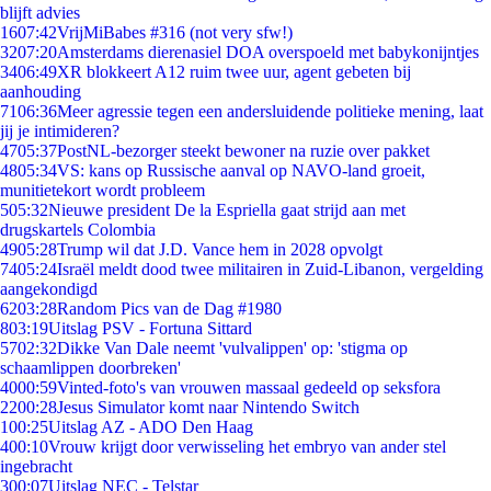
blijft advies
16
07:42
VrijMiBabes #316 (not very sfw!)
32
07:20
Amsterdams dierenasiel DOA overspoeld met babykonijntjes
34
06:49
XR blokkeert A12 ruim twee uur, agent gebeten bij
aanhouding
71
06:36
Meer agressie tegen een andersluidende politieke mening, laat
jij je intimideren?
47
05:37
PostNL-bezorger steekt bewoner na ruzie over pakket
48
05:34
VS: kans op Russische aanval op NAVO-land groeit,
munitietekort wordt probleem
5
05:32
Nieuwe president De la Espriella gaat strijd aan met
drugskartels Colombia
49
05:28
Trump wil dat J.D. Vance hem in 2028 opvolgt
74
05:24
Israël meldt dood twee militairen in Zuid-Libanon, vergelding
aangekondigd
62
03:28
Random Pics van de Dag #1980
8
03:19
Uitslag PSV - Fortuna Sittard
57
02:32
Dikke Van Dale neemt 'vulvalippen' op: 'stigma op
schaamlippen doorbreken'
40
00:59
Vinted-foto's van vrouwen massaal gedeeld op seksfora
22
00:28
Jesus Simulator komt naar Nintendo Switch
1
00:25
Uitslag AZ - ADO Den Haag
4
00:10
Vrouw krijgt door verwisseling het embryo van ander stel
ingebracht
3
00:07
Uitslag NEC - Telstar