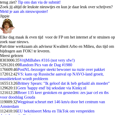
terug ziet?
Tip ons dan via de submit!
Zoek jij altijd de leukste nieuwtjes en kun je daar leuk over schrijven?
Meld je aan als nieuwsposter!
Jippie
Elke dag maak ik even tijd voor de FP om het internet af te struinen op
zoek naar nieuws.
Part-time werkzaam als adviseur Kwaliteit Arbo en Milieu, dus tijd om
bijdragen aan FOK! te leveren.
Meest gelezen
83030
06:35
VrijMiBabes #316 (not very sfw!)
52912
01:09
Random Pics van de Dag #1980
1766
09:46
PostNL-bezorger steekt bewoner na ruzie over pakket
1720
12:42
VS: kans op Russische aanval op NAVO-land groeit,
munitietekort wordt probleem
1655
13:26
Britney Spears: "Ik geloof dat ik heb gefaald als moeder"
1296
20:11
Geen 'happy end' bij seksdate via Kinky.nl
1216
12:28
Broer 135 keer gestoken en gesneden: zes jaar cel en tbs
voor doodslag Gouda
1190
09:32
Wegpiraat scheurt met 146 km/u door het centrum van
Amsterdam
1124
10:16
EU bekritiseert Meta en TikTok om verspreiden