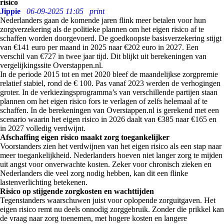
risico
Jippie
06-09-2025 11:05
print
Nederlanders gaan de komende jaren flink meer betalen voor hun
zorgverzekering als de politieke plannen om het eigen risico af te
schaffen worden doorgevoerd. De goedkoopste basisverzekering stijgt
van €141 euro per maand in 2025 naar €202 euro in 2027. Een
verschil van €727 in twee jaar tijd. Dit blijkt uit berekeningen van
vergelijkingssite Overstappen.nl.
In de periode 2015 tot en met 2020 bleef de maandelijkse zorgpremie
relatief stabiel, rond de € 100. Pas vanaf 2023 werden de verhogingen
groter. In de verkiezingsprogramma’s van verschillende partijen staan
plannen om het eigen risico fors te verlagen of zelfs helemaal af te
schaffen. In de berekeningen van Overstappen.nl is gerekend met een
scenario waarin het eigen risico in 2026 daalt van €385 naar €165 en
in 2027 volledig verdwijnt.
Afschaffing eigen risico maakt zorg toegankelijker
Voorstanders zien het verdwijnen van het eigen risico als een stap naar
meer toegankelijkheid. Nederlanders hoeven niet langer zorg te mijden
uit angst voor onverwachte kosten. Zeker voor chronisch zieken en
Nederlanders die veel zorg nodig hebben, kan dit een flinke
lastenverlichting betekenen.
Risico op stijgende zorgkosten en wachttijden
Tegenstanders waarschuwen juist voor oplopende zorguitgaven. Het
eigen risico remt nu deels onnodig zorggebruik. Zonder die prikkel kan
de vraag naar zorg toenemen, met hogere kosten en langere