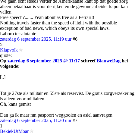
We gaan echt steeds verder de Amerikaanse kant op dat goede zorg
alleen betaalbaar is voor de rijken en de gewone arbeider kapot kan
vallen.
Free speech?....... Yeah about as free as a Ferrari!!
Nothing travels faster than the speed of light with the possible
exception of bad news, which obeys its own special laws.
Laboro te salutante
zaterdag 6 september 2025, 11:19 uur
#6
5
Klapvolk
quote:
Op
zaterdag 6 september 2025 @ 11:17
schreef
BlauweDag
het
volgende:
[..]
Tot je 27ste als militair en 55ste als reservist. De gratis zorgverzekering
is alleen voor militairen.
Oh, kans gemist
Dan ga ik maar mn paspoort weggooien en asiel aanvragen.
zaterdag 6 september 2025, 11:20 uur
#7
1
BekiekUtMoar