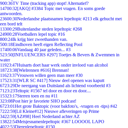
9
00:36
TV Time (tracking app) stopt! Alternatief?
147
00:32
[AKQ] #3384 Topic met vragen. En soms goede
antwoorden.
236
00:30
Nederlandse plaatsnamen lepeltopic #213 elk gehucht met
een bord telt
133
00:29
Buitenlandse steden lepeltopic #268
249
00:28
Voetballers lepel topic #16
8
00:24
Ik krijg hier zweethanden van.
5
00:18
Eindhoven heeft eigen Reflecting Pool
174
00:06
Vandaag 40 jaar geleden... #3
5
23:50
[INFLUENCERS #297] Toetjes & Bevers & Zwemmen in
water
119
23:47
Huisarts doet haar werk onder invloed van alcohol
187
23:38
[Wielrennen #616] Brennan!
116
23:37
Vrouwen willen geen man meer #30
175
23:31
[WLR SC #417] Nieuw deel openen was kaputt
67
23:29
De neergang van Duitsland als lichtend voorbeeld #3
71
23:23
Teltopic #1567 tel door en door en door....
153
23:17
Sterren toen en nu #11
3
23:08
Post hier je favoriete SHO podcast!
67
23:01
Het grote Baktopic (voor bakfoto's, -vragen en -tips) #42
72
22:59
[Lil Kleine#12] Nieuwe afleveringen op Prime
34
22:59
[AZ#98] Heel Nederland achter AZ
138
22:54
Meisjesnamenlepeltopic #367 LOOOOL LAPO
40
22:53
Dierenlepeltopic #150