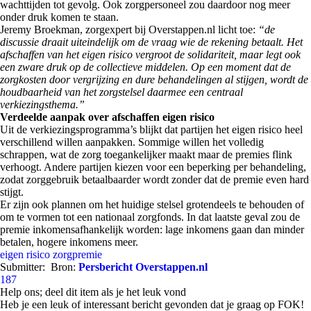
wachttijden tot gevolg. Ook zorgpersoneel zou daardoor nog meer
onder druk komen te staan.
Jeremy Broekman, zorgexpert bij Overstappen.nl licht toe:
“de
discussie draait uiteindelijk om de vraag wie de rekening betaalt. Het
afschaffen van het eigen risico vergroot de solidariteit, maar legt ook
een zware druk op de collectieve middelen. Op een moment dat de
zorgkosten door vergrijzing en dure behandelingen al stijgen, wordt de
houdbaarheid van het zorgstelsel daarmee een centraal
verkiezingsthema.”
Verdeelde aanpak over afschaffen eigen risico
Uit de verkiezingsprogramma’s blijkt dat partijen het eigen risico heel
verschillend willen aanpakken. Sommige willen het volledig
schrappen, wat de zorg toegankelijker maakt maar de premies flink
verhoogt. Andere partijen kiezen voor een beperking per behandeling,
zodat zorggebruik betaalbaarder wordt zonder dat de premie even hard
stijgt.
Er zijn ook plannen om het huidige stelsel grotendeels te behouden of
om te vormen tot een nationaal zorgfonds. In dat laatste geval zou de
premie inkomensafhankelijk worden: lage inkomens gaan dan minder
betalen, hogere inkomens meer.
eigen risico
zorgpremie
Submitter:
Bron:
Persbericht Overstappen.nl
187
Help ons; deel dit item als je het leuk vond
Heb je een leuk of interessant bericht gevonden dat je graag op FOK!