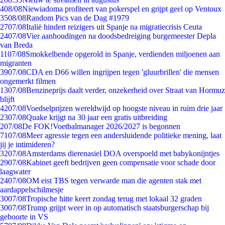
4
08/08
Niewiadoma profiteert van pokerspel en grijpt geel op Ventoux
35
08/08
Random Pics van de Dag #1979
27
07/08
Italië hindert reizigers uit Spanje na migratiecrisis Ceuta
24
07/08
Vier aanhoudingen na doodsbedreiging burgemeester Depla
van Breda
11
07/08
Smokkelbende opgerold in Spanje, verdienden miljoenen aan
migranten
39
07/08
CDA en D66 willen ingrijpen tegen 'gluurbrillen' die mensen
ongemerkt filmen
13
07/08
Benzineprijs daalt verder, onzekerheid over Straat van Hormuz
blijft
42
07/08
Voedselprijzen wereldwijd op hoogste niveau in ruim drie jaar
23
07/08
Quake krijgt na 30 jaar een gratis uitbreiding
2
07/08
De FOK!Voetbalmanager 2026/2027 is begonnen
71
07/08
Meer agressie tegen een andersluidende politieke mening, laat
jij je intimideren?
32
07/08
Amsterdams dierenasiel DOA overspoeld met babykonijntjes
29
07/08
Kabinet geeft bedrijven geen compensatie voor schade door
laagwater
24
07/08
OM eist TBS tegen verwarde man die agenten stak met
aardappelschilmesje
30
07/08
Tropische hitte keert zondag terug met lokaal 32 graden
30
07/08
Trump grijpt weer in op automatisch staatsburgerschap bij
geboorte in VS