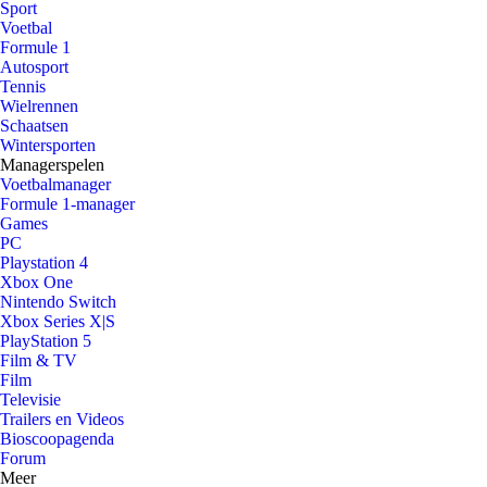
Sport
Voetbal
Formule 1
Autosport
Tennis
Wielrennen
Schaatsen
Wintersporten
Managerspelen
Voetbalmanager
Formule 1-manager
Games
PC
Playstation 4
Xbox One
Nintendo Switch
Xbox Series X|S
PlayStation 5
Film & TV
Film
Televisie
Trailers en Videos
Bioscoopagenda
Forum
Meer