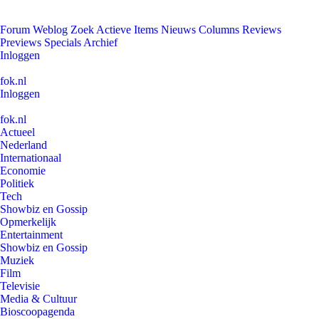
Forum
Weblog
Zoek
Actieve Items
Nieuws
Columns
Reviews
Previews
Specials
Archief
Inloggen
fok.nl
Inloggen
fok.nl
Actueel
Nederland
Internationaal
Economie
Politiek
Tech
Showbiz en Gossip
Opmerkelijk
Entertainment
Showbiz en Gossip
Muziek
Film
Televisie
Media & Cultuur
Bioscoopagenda