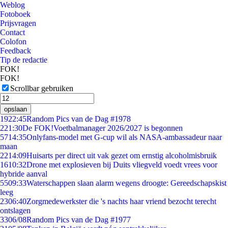
Weblog
Fotoboek
Prijsvragen
Contact
Colofon
Feedback
Tip de redactie
FOK!
FOK!
Scrollbar gebruiken
opslaan
19
22:45
Random Pics van de Dag #1978
2
21:30
De FOK!Voetbalmanager 2026/2027 is begonnen
57
14:35
Onlyfans-model met G-cup wil als NASA-ambassadeur naar
maan
22
14:09
Huisarts per direct uit vak gezet om ernstig alcoholmisbruik
16
10:32
Drone met explosieven bij Duits vliegveld voedt vrees voor
hybride aanval
55
09:33
Waterschappen slaan alarm wegens droogte: Gereedschapskist
leeg
23
06:40
Zorgmedewerkster die 's nachts haar vriend bezocht terecht
ontslagen
33
06/08
Random Pics van de Dag #1977