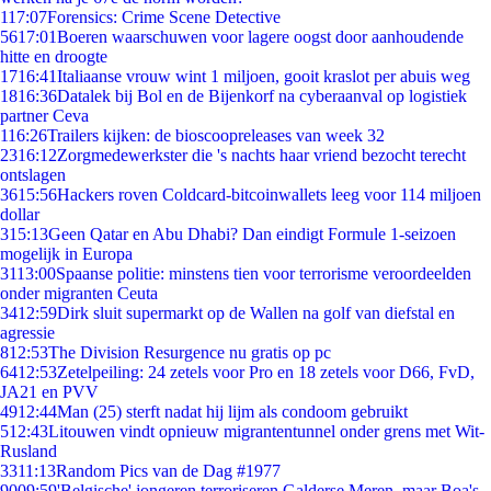
1
17:07
Forensics: Crime Scene Detective
56
17:01
Boeren waarschuwen voor lagere oogst door aanhoudende
hitte en droogte
17
16:41
Italiaanse vrouw wint 1 miljoen, gooit kraslot per abuis weg
18
16:36
Datalek bij Bol en de Bijenkorf na cyberaanval op logistiek
partner Ceva
1
16:26
Trailers kijken: de bioscoopreleases van week 32
23
16:12
Zorgmedewerkster die 's nachts haar vriend bezocht terecht
ontslagen
36
15:56
Hackers roven Coldcard-bitcoinwallets leeg voor 114 miljoen
dollar
3
15:13
Geen Qatar en Abu Dhabi? Dan eindigt Formule 1-seizoen
mogelijk in Europa
31
13:00
Spaanse politie: minstens tien voor terrorisme veroordeelden
onder migranten Ceuta
34
12:59
Dirk sluit supermarkt op de Wallen na golf van diefstal en
agressie
8
12:53
The Division Resurgence nu gratis op pc
64
12:53
Zetelpeiling: 24 zetels voor Pro en 18 zetels voor D66, FvD,
JA21 en PVV
49
12:44
Man (25) sterft nadat hij lijm als condoom gebruikt
5
12:43
Litouwen vindt opnieuw migrantentunnel onder grens met Wit-
Rusland
33
11:13
Random Pics van de Dag #1977
90
09:59
'Belgische' jongeren terroriseren Galderse Meren, maar Boa's