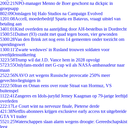
20
02:21
NPO-manager Menno de Boer geschorst na dickpic in
groepsapp
8
02:09
Ontslagen bij Halo Studios na Campaign Evolved
12
01:08
Accell, moederbedrijf Sparta en Batavus, vraagt uitstel van
betaling aan
34
01:01
Kind overleden na aanrijding door AH-bestelbus in Dordrecht
15
00:51
Duitser (93) crasht met quad tegen boom, vier gewonden
53
00:28
Van den Brink zet nog eens 14 gemeenten onder toezicht om
spreidingswet
13
00:11
'Zwarte weduwes' in Rusland trouwen soldaten voor
overlijdensuitkering
32
23:58
Trump wil dat J.D. Vance hem in 2028 opvolgt
57
23:55
Onlyfans-model met G-cup wil als NASA-ambassadeur naar
maan
25
22:56
NAVO zet wegens Russische provocatie 250% meer
gevechtsvliegtuigen in
22
22:50
Iran en Oman eens over route Straat van Hormuz, VS
buitenspel
11
22:41
Zangeres en Idols-jurylid Jerney Kaagman op 79-jarige leeftijd
overleden
2
22:17
Le Court wint na nerveuze finale, Pieterse derde
4
21:38
Netflix-abonnees krijgen exclusieve early access tot uitgebreide
GTA VI trailer
55
21:25
Waterschappen slaan alarm wegens droogte: Gereedschapskist
leeg