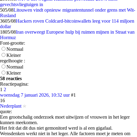
gevechtsvliegtuigen in
5
05/08
Litouwen vindt opnieuw migrantentunnel onder grens met Wit-
Rusland
36
05/08
Hackers roven Coldcard-bitcoinwallets leeg voor 114 miljoen
dollar
18
05/08
Iran overweegt Europese hulp bij ruimen mijnen in Straat van
Hormuz
Font-grootte:
Normaal
Kleiner
regelhoogte :
Normaal
Kleiner
58 reacties
Reactiepagina:
1
2
woensdag 7 januari 2026, 10:32 uur
#1
16
Nederplant
quote:
Een grootschalig onderzoek moet uitwijzen of vrouwen in het leger
kunnen meekomen.
Het feit dat dit dus niet gemonitord werd is al een gigafaal.
Wensdenken werkt niet in het leger. Alle factoren moet je meten om