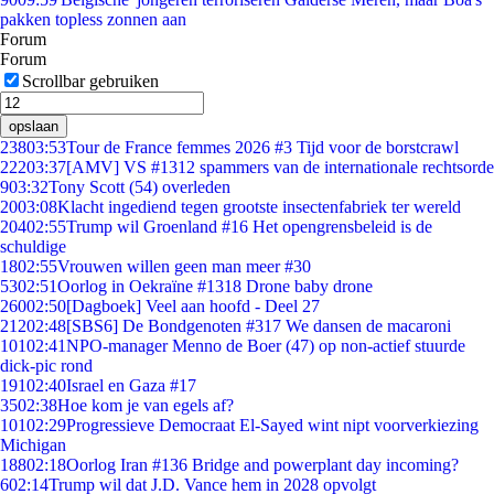
pakken topless zonnen aan
Forum
Forum
Scrollbar gebruiken
opslaan
238
03:53
Tour de France femmes 2026 #3 Tijd voor de borstcrawl
222
03:37
[AMV] VS #1312 spammers van de internationale rechtsorde
9
03:32
Tony Scott (54) overleden
20
03:08
Klacht ingediend tegen grootste insectenfabriek ter wereld
204
02:55
Trump wil Groenland #16 Het opengrensbeleid is de
schuldige
18
02:55
Vrouwen willen geen man meer #30
53
02:51
Oorlog in Oekraïne #1318 Drone baby drone
260
02:50
[Dagboek] Veel aan hoofd - Deel 27
212
02:48
[SBS6] De Bondgenoten #317 We dansen de macaroni
101
02:41
NPO-manager Menno de Boer (47) op non-actief stuurde
dick-pic rond
191
02:40
Israel en Gaza #17
35
02:38
Hoe kom je van egels af?
101
02:29
Progressieve Democraat El-Sayed wint nipt voorverkiezing
Michigan
188
02:18
Oorlog Iran #136 Bridge and powerplant day incoming?
6
02:14
Trump wil dat J.D. Vance hem in 2028 opvolgt