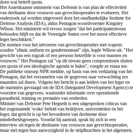
doen wat betreft quota.
Het Amerikaanse ministerie van Defensie is van plan de effectiviteit
van deelname door vrouwen aan gevechtsoperaties te evalueren. Het
onderzoek zal worden uitgevoerd door het onafhankelijke Institute for
Defense Analysis (IDA), aldus Pentagon-woordvoerster Kingsley
Wilson. Het ministerie wil ervoor zorgen "dat het participatieniveau
behouden blijft en dat de Verenigde Staten over het meest effectieve
leger beschikken."
De normen voor het uitvoeren van gevechtsoperaties met wapens
zouden "elitair, uniform en genderneutraal" zijn, legde Wilson uit. "Het
gewicht van een rugzak of een persoon hetzelfde is voor mannen en
vrouwen." Het Pentagon zal "op dit niveau geen compromissen sluiten
om quota of een ideologische agenda te halen", voegde ze eraan toe.
De publieke omroep NPR meldde, op basis van een verklaring van het
Pentagon, dat het verzamelen van de gegevens naar verwachting zes
maanden zal duren. Volgens het bericht is aan leiders van het leger en
de mariniers gevraagd om de IDA (Integrated Development Agency) te
voorzien van gegevens, waaronder informatie over operationele
paraatheid, training en prestaties van eenheden.
Minister van Defensie Pete Hegseth is een uitgesproken criticus van
het zogenaamde 'woke'-beleid van bedrijven, universiteiten en het
leger, dat gericht is op het bevorderen van deelneme door
minderheidsgroepen. Voordat hij aantrad, sprak hij zich in een
interview uit tegen de deelname van vrouwen aan gevechtsoperaties,
maar niet tegen hun aanwezigheid in de strijdkrachten in het algemeen.