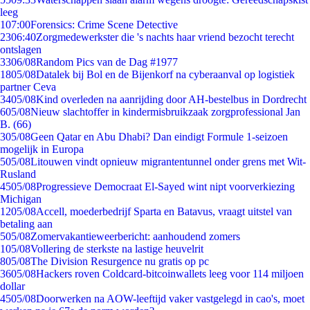
leeg
1
07:00
Forensics: Crime Scene Detective
23
06:40
Zorgmedewerkster die 's nachts haar vriend bezocht terecht
ontslagen
33
06/08
Random Pics van de Dag #1977
18
05/08
Datalek bij Bol en de Bijenkorf na cyberaanval op logistiek
partner Ceva
34
05/08
Kind overleden na aanrijding door AH-bestelbus in Dordrecht
6
05/08
Nieuw slachtoffer in kindermisbruikzaak zorgprofessional Jan
B. (66)
3
05/08
Geen Qatar en Abu Dhabi? Dan eindigt Formule 1-seizoen
mogelijk in Europa
5
05/08
Litouwen vindt opnieuw migrantentunnel onder grens met Wit-
Rusland
45
05/08
Progressieve Democraat El-Sayed wint nipt voorverkiezing
Michigan
12
05/08
Accell, moederbedrijf Sparta en Batavus, vraagt uitstel van
betaling aan
5
05/08
Zomervakantieweerbericht: aanhoudend zomers
1
05/08
Vollering de sterkste na lastige heuvelrit
8
05/08
The Division Resurgence nu gratis op pc
36
05/08
Hackers roven Coldcard-bitcoinwallets leeg voor 114 miljoen
dollar
45
05/08
Doorwerken na AOW-leeftijd vaker vastgelegd in cao's, moet