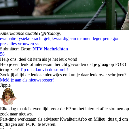
Amerikaanse soldate (@Pixabay)
evaluatie
fysieke kracht
gelijkwaardig aan mannen
leger
pentagon
prestaties
vrouwen
vs
Submitter:
Bron:
NTV Nachrichten
58
Help ons; deel dit item als je het leuk vond
Heb je een leuk of interessant bericht gevonden dat je graag op FOK!
terug ziet?
Tip ons dan via de submit!
Zoek jij altijd de leukste nieuwtjes en kun je daar leuk over schrijven?
Meld je aan als nieuwsposter!
Jippie
Elke dag maak ik even tijd voor de FP om het internet af te struinen op
zoek naar nieuws.
Part-time werkzaam als adviseur Kwaliteit Arbo en Milieu, dus tijd om
bijdragen aan FOK! te leveren.