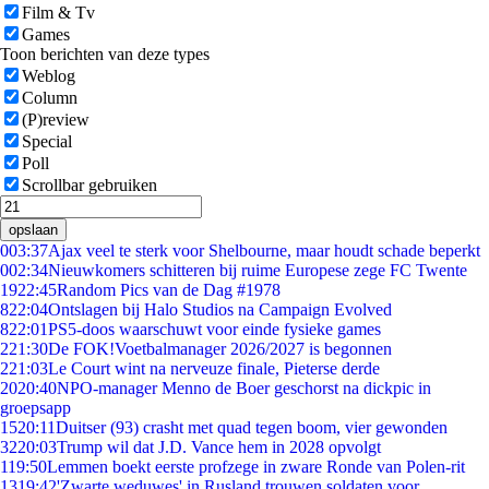
Film & Tv
Games
Toon berichten van deze types
Weblog
Column
(P)review
Special
Poll
Scrollbar gebruiken
opslaan
0
03:37
Ajax veel te sterk voor Shelbourne, maar houdt schade beperkt
0
02:34
Nieuwkomers schitteren bij ruime Europese zege FC Twente
19
22:45
Random Pics van de Dag #1978
8
22:04
Ontslagen bij Halo Studios na Campaign Evolved
8
22:01
PS5-doos waarschuwt voor einde fysieke games
2
21:30
De FOK!Voetbalmanager 2026/2027 is begonnen
2
21:03
Le Court wint na nerveuze finale, Pieterse derde
20
20:40
NPO-manager Menno de Boer geschorst na dickpic in
groepsapp
15
20:11
Duitser (93) crasht met quad tegen boom, vier gewonden
32
20:03
Trump wil dat J.D. Vance hem in 2028 opvolgt
1
19:50
Lemmen boekt eerste profzege in zware Ronde van Polen-rit
13
19:42
'Zwarte weduwes' in Rusland trouwen soldaten voor