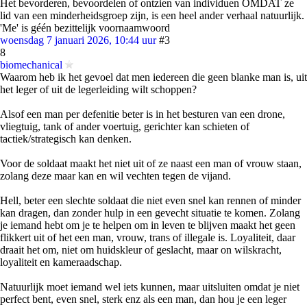
Het bevorderen, bevoordelen of ontzien van individuen OMDAT ze
lid van een minderheidsgroep zijn, is een heel ander verhaal natuurlijk.
'Me' is géén bezittelijk voornaamwoord
woensdag 7 januari 2026, 10:44 uur
#3
8
biomechanical
Waarom heb ik het gevoel dat men iedereen die geen blanke man is, uit
het leger of uit de legerleiding wilt schoppen?
Alsof een man per defenitie beter is in het besturen van een drone,
vliegtuig, tank of ander voertuig, gerichter kan schieten of
tactiek/strategisch kan denken.
Voor de soldaat maakt het niet uit of ze naast een man of vrouw staan,
zolang deze maar kan en wil vechten tegen de vijand.
Hell, beter een slechte soldaat die niet even snel kan rennen of minder
kan dragen, dan zonder hulp in een gevecht situatie te komen. Zolang
je iemand hebt om je te helpen om in leven te blijven maakt het geen
flikkert uit of het een man, vrouw, trans of illegale is. Loyaliteit, daar
draait het om, niet om huidskleur of geslacht, maar on wilskracht,
loyaliteit en kameraadschap.
Natuurlijk moet iemand wel iets kunnen, maar uitsluiten omdat je niet
perfect bent, even snel, sterk enz als een man, dan hou je een leger