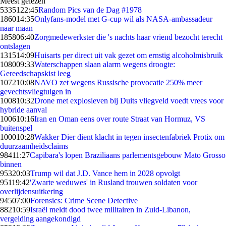
Meest gelezen
53351
22:45
Random Pics van de Dag #1978
1860
14:35
Onlyfans-model met G-cup wil als NASA-ambassadeur
naar maan
1858
06:40
Zorgmedewerkster die 's nachts haar vriend bezocht terecht
ontslagen
1315
14:09
Huisarts per direct uit vak gezet om ernstig alcoholmisbruik
1080
09:33
Waterschappen slaan alarm wegens droogte:
Gereedschapskist leeg
1072
10:08
NAVO zet wegens Russische provocatie 250% meer
gevechtsvliegtuigen in
1008
10:32
Drone met explosieven bij Duits vliegveld voedt vrees voor
hybride aanval
1006
10:16
Iran en Oman eens over route Straat van Hormuz, VS
buitenspel
1000
10:28
Wakker Dier dient klacht in tegen insectenfabriek Protix om
duurzaamheidsclaims
984
11:27
Capibara's lopen Braziliaans parlementsgebouw Mato Grosso
binnen
953
20:03
Trump wil dat J.D. Vance hem in 2028 opvolgt
951
19:42
'Zwarte weduwes' in Rusland trouwen soldaten voor
overlijdensuitkering
945
07:00
Forensics: Crime Scene Detective
882
10:59
Israël meldt dood twee militairen in Zuid-Libanon,
vergelding aangekondigd