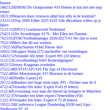
binnen
188
23:20
[SBS6] De Oranjezomer #10 Helene je kan het niet stop
ermee
18
23:19
Waarom doen vrouwen altijd hun telly in de kontzak?
233
23:16
Top 2000 Editie 2025 #243 Alle dikzakken willen op je
lijken
51
23:11
[NPO1] Goedenavond Nederland
254
23:11
De Avondetappe #176 - Met Ellen ten Damme.
76
23:01
[FOK!Voetbalmanager 2026/2027] #1 We zijn er weer
79
22:59
Meer dan 40 uur werken.
179
22:56
[PlayStation #184] Nieuw deel
109
22:56
Kapper Walat (27) slachtoffer van vernielingen
140
22:52
Verander één letter: Expert #91 (10 letters)
11
22:52
[Crowdfunding] #443 Rentestijgingen?
60
22:52
Jerney Kaagman overleden
255
22:48
[UFO/UAP] #16 The Age of Disclosure
75
22:48
Het Moestuintopic #37 Bloesem in de bomen
55
22:46
[Netflix Games] #1
267
22:44
Banken met hoge rente topic #95 - Dichter naar de 0
47
22:42
Verander één letter: Expert #143 (9 letters)
11
22:40
Levenslang voor man die inreed op betogers in München
197
22:35
Verander een letter expert (7lettereditie) #50
12
22:30
Verander één letter. Expert # 75 (8 letters)
195
22:29
[Conference League Donderdag 20:00 uur] Ajax -
Shelbourne FC #2