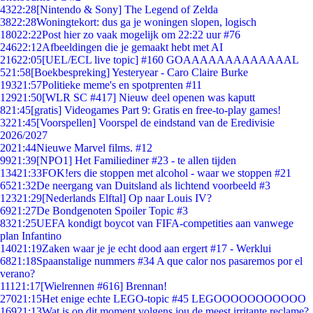
43
22:28
[Nintendo & Sony] The Legend of Zelda
38
22:28
Woningtekort: dus ga je woningen slopen, logisch
180
22:22
Post hier zo vaak mogelijk om 22:22 uur #76
246
22:12
Afbeeldingen die je gemaakt hebt met AI
216
22:05
[UEL/ECL live topic] #160 GOAAAAAAAAAAAAAL
5
21:58
[Boekbespreking] Yesteryear - Caro Claire Burke
193
21:57
Politieke meme's en spotprenten #11
129
21:50
[WLR SC #417] Nieuw deel openen was kaputt
8
21:45
[gratis] Videogames Part 9: Gratis en free-to-play games!
32
21:45
[Voorspellen] Voorspel de eindstand van de Eredivisie
2026/2027
20
21:44
Nieuwe Marvel films. #12
99
21:39
[NPO1] Het Familiediner #23 - te allen tijden
134
21:33
FOK!ers die stoppen met alcohol - waar we stoppen #21
65
21:32
De neergang van Duitsland als lichtend voorbeeld #3
123
21:29
[Nederlands Elftal] Op naar Louis IV?
69
21:27
De Bondgenoten Spoiler Topic #3
83
21:25
UEFA kondigt boycot van FIFA-competities aan vanwege
plan Infantino
140
21:19
Zaken waar je je echt dood aan ergert #17 - Werklui
68
21:18
Spaanstalige nummers #34 A que calor nos pasaremos por el
verano?
111
21:17
[Wielrennen #616] Brennan!
270
21:15
Het enige echte LEGO-topic #45 LEGOOOOOOOOOOO
169
21:13
Wat is op dit moment volgens jou de meest irritante reclame?