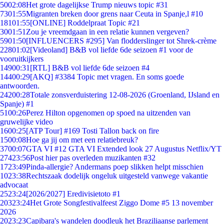
50
02:08
Het grote dagelijkse Trump nieuws topic #31
73
01:55
Migranten breken door grens naar Ceuta in Spanje,l #10
181
01:55
[ONLINE] Roddelpraat Topic #21
30
01:51
Zou je vreemdgaan in een relatie kunnen vergeven?
59
01:50
[INFLUENCERS #295] Van flodderslinger tot Shrek-crème
228
01:02
[Videoland] B&B vol liefde 6de seizoen #1 voor de
vooruitkijkers
149
00:31
[RTL] B&B vol liefde 6de seizoen #4
144
00:29
[AKQ] #3384 Topic met vragen. En soms goede
antwoorden.
242
00:28
Totale zonsverduistering 12-08-2026 (Groenland, IJsland en
Spanje) #1
51
00:26
Perez Hilton opgenomen op spoed na uitzenden van
gruwelijke video
16
00:25
[ATP Tour] #169 Tosti Tallon back on fire
15
00:08
Hoe ga jij om met een relatiebreuk?
37
00:07
GTA VI #12 GTA VI Extended look 27 Augustus Netflix/YT
274
23:56
Post hier pas overleden muzikanten #32
17
23:49
Pinda-allergie? Andermans poep slikken helpt misschien
10
23:38
Rechtszaak dodelijk ongeluk uitgesteld vanwege vakantie
advocaat
25
23:24
[2026/2027] Eredivisietoto #1
203
23:24
Het Grote Songfestivalfeest Ziggo Dome #5 13 november
2026
20
23:23
Capibara's wandelen doodleuk het Braziliaanse parlement