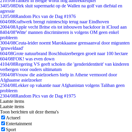
21
05/08
Tanken in België wordt nóg aantrekkelijker
34
05/08
Dirk sluit supermarkt op de Wallen na golf van diefstal en
agressie
12
05/08
Random Pics van de Dag #1976
6
04/08
Kraftwerk brengt ruimteschip terug naar Eindhoven
20
04/08
Apple vecht Britse eis tot inbouwen backdoor in iCloud aan
84
04/08
'Witte' mannen discrimineren is volgens OM geen enkel
probleem
30
04/08
Ceuta-leider noemt Marokkaanse grensaanval door migranten
'gruweldaad'
6
04/08
Grote natuurbrand Boschhuizerbergen groeit naar 100 hectare
6
04/08
FOK! was even down
41
04/08
Regering VS geeft scholen die 'genderidentiteit' van kinderen
verbergen voor ouders ultimatum
59
04/08
Vrouw die asielzoekers hielp in Athene vermoord door
Afghaanse asielzoeker
25
04/08
Lekker op vakantie naar Afghanistan volgens Taliban geen
probleem
23
04/08
Random Pics van de Dag #1975
Laatste items
Laatste items
Toon berichten uit deze thema's
Actueel
Entertainment
Sport