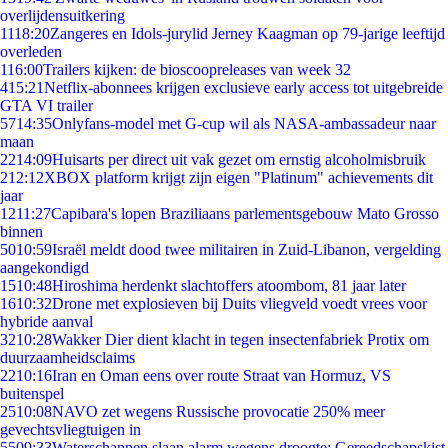
overlijdensuitkering
11
18:20
Zangeres en Idols-jurylid Jerney Kaagman op 79-jarige leeftijd
overleden
1
16:00
Trailers kijken: de bioscoopreleases van week 32
4
15:21
Netflix-abonnees krijgen exclusieve early access tot uitgebreide
GTA VI trailer
57
14:35
Onlyfans-model met G-cup wil als NASA-ambassadeur naar
maan
22
14:09
Huisarts per direct uit vak gezet om ernstig alcoholmisbruik
2
12:12
XBOX platform krijgt zijn eigen "Platinum" achievements dit
jaar
12
11:27
Capibara's lopen Braziliaans parlementsgebouw Mato Grosso
binnen
50
10:59
Israël meldt dood twee militairen in Zuid-Libanon, vergelding
aangekondigd
15
10:48
Hiroshima herdenkt slachtoffers atoombom, 81 jaar later
16
10:32
Drone met explosieven bij Duits vliegveld voedt vrees voor
hybride aanval
32
10:28
Wakker Dier dient klacht in tegen insectenfabriek Protix om
duurzaamheidsclaims
22
10:16
Iran en Oman eens over route Straat van Hormuz, VS
buitenspel
25
10:08
NAVO zet wegens Russische provocatie 250% meer
gevechtsvliegtuigen in
55
09:33
Waterschappen slaan alarm wegens droogte: Gereedschapskist