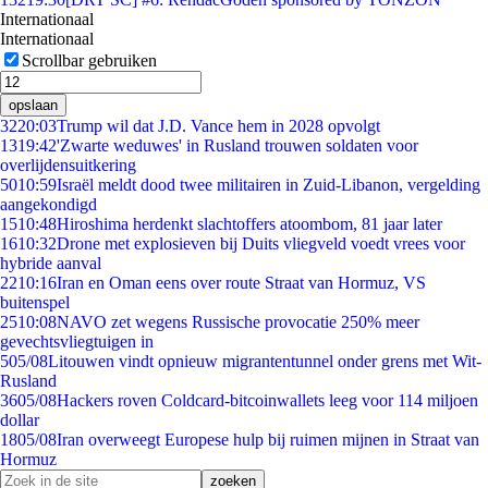
Internationaal
Internationaal
Scrollbar gebruiken
opslaan
32
20:03
Trump wil dat J.D. Vance hem in 2028 opvolgt
13
19:42
'Zwarte weduwes' in Rusland trouwen soldaten voor
overlijdensuitkering
50
10:59
Israël meldt dood twee militairen in Zuid-Libanon, vergelding
aangekondigd
15
10:48
Hiroshima herdenkt slachtoffers atoombom, 81 jaar later
16
10:32
Drone met explosieven bij Duits vliegveld voedt vrees voor
hybride aanval
22
10:16
Iran en Oman eens over route Straat van Hormuz, VS
buitenspel
25
10:08
NAVO zet wegens Russische provocatie 250% meer
gevechtsvliegtuigen in
5
05/08
Litouwen vindt opnieuw migrantentunnel onder grens met Wit-
Rusland
36
05/08
Hackers roven Coldcard-bitcoinwallets leeg voor 114 miljoen
dollar
18
05/08
Iran overweegt Europese hulp bij ruimen mijnen in Straat van
Hormuz