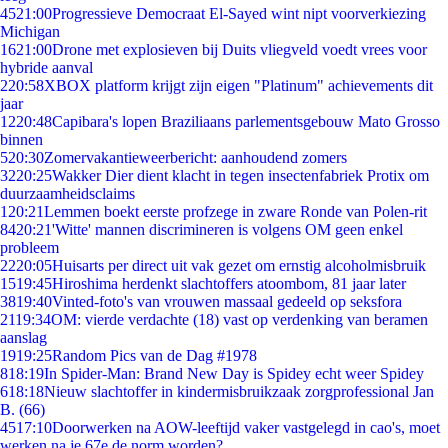
45
21:00
Progressieve Democraat El-Sayed wint nipt voorverkiezing
Michigan
16
21:00
Drone met explosieven bij Duits vliegveld voedt vrees voor
hybride aanval
2
20:58
XBOX platform krijgt zijn eigen "Platinum" achievements dit
jaar
12
20:48
Capibara's lopen Braziliaans parlementsgebouw Mato Grosso
binnen
5
20:30
Zomervakantieweerbericht: aanhoudend zomers
32
20:25
Wakker Dier dient klacht in tegen insectenfabriek Protix om
duurzaamheidsclaims
1
20:21
Lemmen boekt eerste profzege in zware Ronde van Polen-rit
84
20:21
'Witte' mannen discrimineren is volgens OM geen enkel
probleem
22
20:05
Huisarts per direct uit vak gezet om ernstig alcoholmisbruik
15
19:45
Hiroshima herdenkt slachtoffers atoombom, 81 jaar later
38
19:40
Vinted-foto's van vrouwen massaal gedeeld op seksfora
21
19:34
OM: vierde verdachte (18) vast op verdenking van beramen
aanslag
19
19:25
Random Pics van de Dag #1978
8
18:19
In Spider-Man: Brand New Day is Spidey echt weer Spidey
6
18:18
Nieuw slachtoffer in kindermisbruikzaak zorgprofessional Jan
B. (66)
45
17:10
Doorwerken na AOW-leeftijd vaker vastgelegd in cao's, moet
werken na je 67e de norm worden?