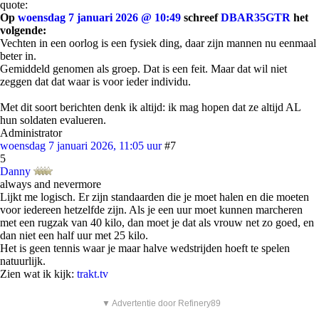
quote:
Op
woensdag 7 januari 2026 @ 10:49
schreef
DBAR35GTR
het
volgende:
Vechten in een oorlog is een fysiek ding, daar zijn mannen nu eenmaal
beter in.
Gemiddeld genomen als groep. Dat is een feit. Maar dat wil niet
zeggen dat dat waar is voor ieder individu.
Met dit soort berichten denk ik altijd: ik mag hopen dat ze altijd AL
hun soldaten evalueren.
Administrator
woensdag 7 januari 2026, 11:05 uur
#7
5
Danny
always and nevermore
Lijkt me logisch. Er zijn standaarden die je moet halen en die moeten
voor iedereen hetzelfde zijn. Als je een uur moet kunnen marcheren
met een rugzak van 40 kilo, dan moet je dat als vrouw net zo goed, en
dan niet een half uur met 25 kilo.
Het is geen tennis waar je maar halve wedstrijden hoeft te spelen
natuurlijk.
Zien wat ik kijk:
trakt.tv
▼ Advertentie door Refinery89