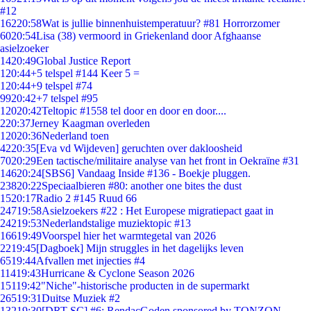
#12
162
20:58
Wat is jullie binnenhuistemperatuur? #81 Horrorzomer
60
20:54
Lisa (38) vermoord in Griekenland door Afghaanse
asielzoeker
14
20:49
Global Justice Report
1
20:44
+5 telspel #144 Keer 5 =
1
20:44
+9 telspel #74
99
20:42
+7 telspel #95
120
20:42
Teltopic #1558 tel door en door en door....
2
20:37
Jerney Kaagman overleden
120
20:36
Nederland toen
42
20:35
[Eva vd Wijdeven] geruchten over dakloosheid
70
20:29
Een tactische/militaire analyse van het front in Oekraïne #31
146
20:24
[SBS6] Vandaag Inside #136 - Boekje pluggen.
238
20:22
Speciaalbieren #80: another one bites the dust
15
20:17
Radio 2 #145 Ruud 66
247
19:58
Asielzoekers #22 : Het Europese migratiepact gaat in
242
19:53
Nederlandstalige muziektopic #13
166
19:49
Voorspel hier het warmtegetal van 2026
22
19:45
[Dagboek] Mijn struggles in het dagelijks leven
65
19:44
Afvallen met injecties #4
114
19:43
Hurricane & Cyclone Season 2026
151
19:42
"Niche"-historische producten in de supermarkt
265
19:31
Duitse Muziek #2
132
19:30
[DRT SC] #6: RendacGoden sponsored by TONZON