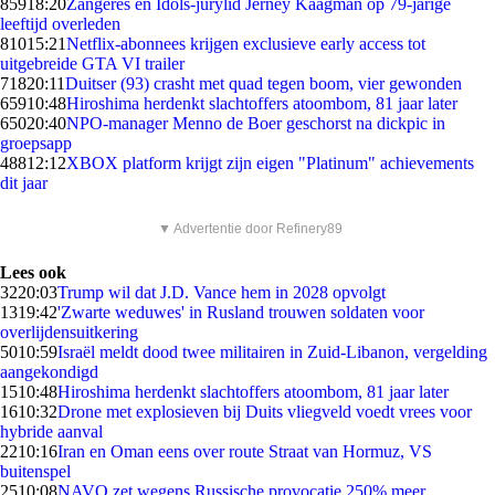
859
18:20
Zangeres en Idols-jurylid Jerney Kaagman op 79-jarige
leeftijd overleden
810
15:21
Netflix-abonnees krijgen exclusieve early access tot
uitgebreide GTA VI trailer
718
20:11
Duitser (93) crasht met quad tegen boom, vier gewonden
659
10:48
Hiroshima herdenkt slachtoffers atoombom, 81 jaar later
650
20:40
NPO-manager Menno de Boer geschorst na dickpic in
groepsapp
488
12:12
XBOX platform krijgt zijn eigen "Platinum" achievements
dit jaar
▼ Advertentie door Refinery89
Lees ook
32
20:03
Trump wil dat J.D. Vance hem in 2028 opvolgt
13
19:42
'Zwarte weduwes' in Rusland trouwen soldaten voor
overlijdensuitkering
50
10:59
Israël meldt dood twee militairen in Zuid-Libanon, vergelding
aangekondigd
15
10:48
Hiroshima herdenkt slachtoffers atoombom, 81 jaar later
16
10:32
Drone met explosieven bij Duits vliegveld voedt vrees voor
hybride aanval
22
10:16
Iran en Oman eens over route Straat van Hormuz, VS
buitenspel
25
10:08
NAVO zet wegens Russische provocatie 250% meer