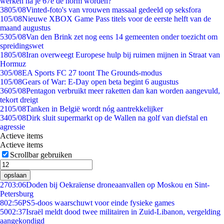
werken na je 67e de norm worden?
38
05/08
Vinted-foto's van vrouwen massaal gedeeld op seksfora
1
05/08
Nieuwe XBOX Game Pass titels voor de eerste helft van de
maand augustus
53
05/08
Van den Brink zet nog eens 14 gemeenten onder toezicht om
spreidingswet
18
05/08
Iran overweegt Europese hulp bij ruimen mijnen in Straat van
Hormuz
3
05/08
EA Sports FC 27 toont The Grounds-modus
1
05/08
Gears of War: E-Day open beta begint 6 augustus
36
05/08
Pentagon verbruikt meer raketten dan kan worden aangevuld,
tekort dreigt
21
05/08
Tanken in België wordt nóg aantrekkelijker
34
05/08
Dirk sluit supermarkt op de Wallen na golf van diefstal en
agressie
Actieve items
Actieve items
Scrollbar gebruiken
opslaan
27
03:06
Doden bij Oekraïense droneaanvallen op Moskou en Sint-
Petersburg
8
02:56
PS5-doos waarschuwt voor einde fysieke games
50
02:37
Israël meldt dood twee militairen in Zuid-Libanon, vergelding
aangekondigd