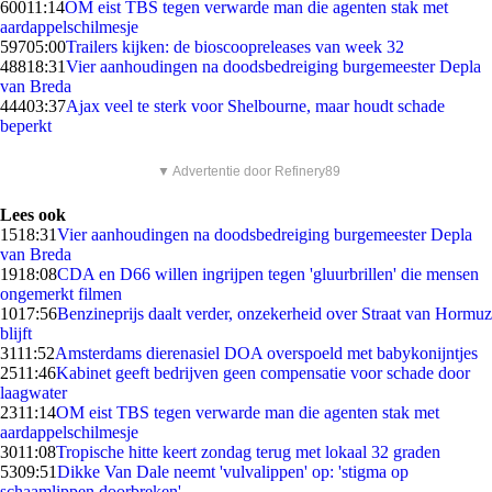
600
11:14
OM eist TBS tegen verwarde man die agenten stak met
aardappelschilmesje
597
05:00
Trailers kijken: de bioscoopreleases van week 32
488
18:31
Vier aanhoudingen na doodsbedreiging burgemeester Depla
van Breda
444
03:37
Ajax veel te sterk voor Shelbourne, maar houdt schade
beperkt
▼ Advertentie door Refinery89
Lees ook
15
18:31
Vier aanhoudingen na doodsbedreiging burgemeester Depla
van Breda
19
18:08
CDA en D66 willen ingrijpen tegen 'gluurbrillen' die mensen
ongemerkt filmen
10
17:56
Benzineprijs daalt verder, onzekerheid over Straat van Hormuz
blijft
31
11:52
Amsterdams dierenasiel DOA overspoeld met babykonijntjes
25
11:46
Kabinet geeft bedrijven geen compensatie voor schade door
laagwater
23
11:14
OM eist TBS tegen verwarde man die agenten stak met
aardappelschilmesje
30
11:08
Tropische hitte keert zondag terug met lokaal 32 graden
53
09:51
Dikke Van Dale neemt 'vulvalippen' op: 'stigma op
schaamlippen doorbreken'