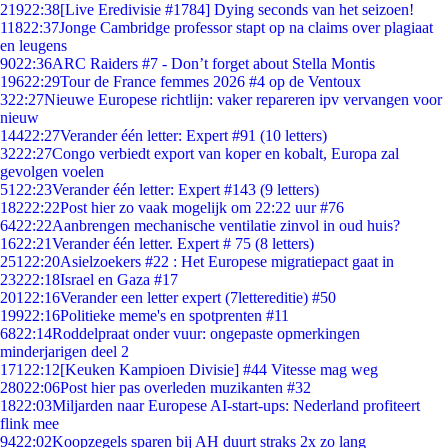
219
22:38
[Live Eredivisie #1784] Dying seconds van het seizoen!
118
22:37
Jonge Cambridge professor stapt op na claims over plagiaat
en leugens
90
22:36
ARC Raiders #7 - Don’t forget about Stella Montis
196
22:29
Tour de France femmes 2026 #4 op de Ventoux
3
22:27
Nieuwe Europese richtlijn: vaker repareren ipv vervangen voor
nieuw
144
22:27
Verander één letter: Expert #91 (10 letters)
32
22:27
Congo verbiedt export van koper en kobalt, Europa zal
gevolgen voelen
51
22:23
Verander één letter: Expert #143 (9 letters)
182
22:22
Post hier zo vaak mogelijk om 22:22 uur #76
64
22:22
Aanbrengen mechanische ventilatie zinvol in oud huis?
16
22:21
Verander één letter. Expert # 75 (8 letters)
251
22:20
Asielzoekers #22 : Het Europese migratiepact gaat in
232
22:18
Israel en Gaza #17
201
22:16
Verander een letter expert (7lettereditie) #50
199
22:16
Politieke meme's en spotprenten #11
68
22:14
Roddelpraat onder vuur: ongepaste opmerkingen
minderjarigen deel 2
171
22:12
[Keuken Kampioen Divisie] #44 Vitesse mag weg
280
22:06
Post hier pas overleden muzikanten #32
18
22:03
Miljarden naar Europese AI-start-ups: Nederland profiteert
flink mee
94
22:02
Koopzegels sparen bij AH duurt straks 2x zo lang