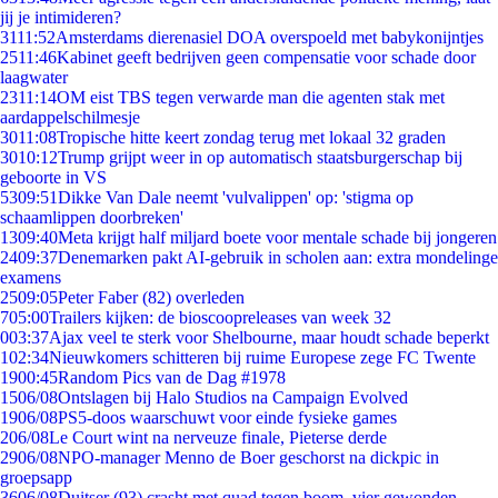
jij je intimideren?
31
11:52
Amsterdams dierenasiel DOA overspoeld met babykonijntjes
25
11:46
Kabinet geeft bedrijven geen compensatie voor schade door
laagwater
23
11:14
OM eist TBS tegen verwarde man die agenten stak met
aardappelschilmesje
30
11:08
Tropische hitte keert zondag terug met lokaal 32 graden
30
10:12
Trump grijpt weer in op automatisch staatsburgerschap bij
geboorte in VS
53
09:51
Dikke Van Dale neemt 'vulvalippen' op: 'stigma op
schaamlippen doorbreken'
13
09:40
Meta krijgt half miljard boete voor mentale schade bij jongeren
24
09:37
Denemarken pakt AI-gebruik in scholen aan: extra mondelinge
examens
25
09:05
Peter Faber (82) overleden
7
05:00
Trailers kijken: de bioscoopreleases van week 32
0
03:37
Ajax veel te sterk voor Shelbourne, maar houdt schade beperkt
1
02:34
Nieuwkomers schitteren bij ruime Europese zege FC Twente
19
00:45
Random Pics van de Dag #1978
15
06/08
Ontslagen bij Halo Studios na Campaign Evolved
19
06/08
PS5-doos waarschuwt voor einde fysieke games
2
06/08
Le Court wint na nerveuze finale, Pieterse derde
29
06/08
NPO-manager Menno de Boer geschorst na dickpic in
groepsapp
36
06/08
Duitser (93) crasht met quad tegen boom, vier gewonden