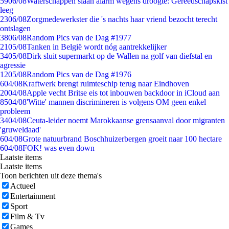
59
06/08
Waterschappen slaan alarm wegens droogte: Gereedschapskist
leeg
23
06/08
Zorgmedewerkster die 's nachts haar vriend bezocht terecht
ontslagen
38
06/08
Random Pics van de Dag #1977
21
05/08
Tanken in België wordt nóg aantrekkelijker
34
05/08
Dirk sluit supermarkt op de Wallen na golf van diefstal en
agressie
12
05/08
Random Pics van de Dag #1976
6
04/08
Kraftwerk brengt ruimteschip terug naar Eindhoven
20
04/08
Apple vecht Britse eis tot inbouwen backdoor in iCloud aan
85
04/08
'Witte' mannen discrimineren is volgens OM geen enkel
probleem
34
04/08
Ceuta-leider noemt Marokkaanse grensaanval door migranten
'gruweldaad'
6
04/08
Grote natuurbrand Boschhuizerbergen groeit naar 100 hectare
6
04/08
FOK! was even down
Laatste items
Laatste items
Toon berichten uit deze thema's
Actueel
Entertainment
Sport
Film & Tv
Games