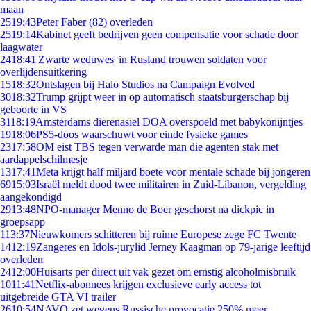
maan
25
19:43
Peter Faber (82) overleden
25
19:14
Kabinet geeft bedrijven geen compensatie voor schade door
laagwater
24
18:41
'Zwarte weduwes' in Rusland trouwen soldaten voor
overlijdensuitkering
15
18:32
Ontslagen bij Halo Studios na Campaign Evolved
30
18:32
Trump grijpt weer in op automatisch staatsburgerschap bij
geboorte in VS
31
18:19
Amsterdams dierenasiel DOA overspoeld met babykonijntjes
19
18:06
PS5-doos waarschuwt voor einde fysieke games
23
17:58
OM eist TBS tegen verwarde man die agenten stak met
aardappelschilmesje
13
17:41
Meta krijgt half miljard boete voor mentale schade bij jongeren
69
15:03
Israël meldt dood twee militairen in Zuid-Libanon, vergelding
aangekondigd
29
13:48
NPO-manager Menno de Boer geschorst na dickpic in
groepsapp
1
13:37
Nieuwkomers schitteren bij ruime Europese zege FC Twente
14
12:19
Zangeres en Idols-jurylid Jerney Kaagman op 79-jarige leeftijd
overleden
24
12:00
Huisarts per direct uit vak gezet om ernstig alcoholmisbruik
10
11:41
Netflix-abonnees krijgen exclusieve early access tot
uitgebreide GTA VI trailer
26
10:54
NAVO zet wegens Russische provocatie 250% meer