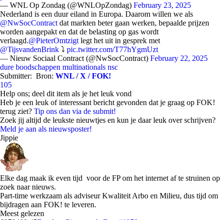
— WNL Op Zondag (@WNLOpZondag)
February 23, 2025
Nederland is een duur eiland in Europa. Daarom willen we als
@NwSocContract
dat markten beter gaan werken, bepaalde prijzen
worden aangepakt en dat de belasting op gas wordt
verlaagd.
@PieterOmtzigt
legt het uit in gesprek met
@TijsvandenBrink
⤵️
pic.twitter.com/T77hYgmUzt
— Nieuw Sociaal Contract (@NwSocContract)
February 22, 2025
dure boodschappen
multinationals
nsc
Submitter:
Bron:
WNL / X / FOK!
105
Help ons; deel dit item als je het leuk vond
Heb je een leuk of interessant bericht gevonden dat je graag op FOK!
terug ziet?
Tip ons dan via de submit!
Zoek jij altijd de leukste nieuwtjes en kun je daar leuk over schrijven?
Meld je aan als nieuwsposter!
Jippie
Elke dag maak ik even tijd voor de FP om het internet af te struinen op
zoek naar nieuws.
Part-time werkzaam als adviseur Kwaliteit Arbo en Milieu, dus tijd om
bijdragen aan FOK! te leveren.
Meest gelezen