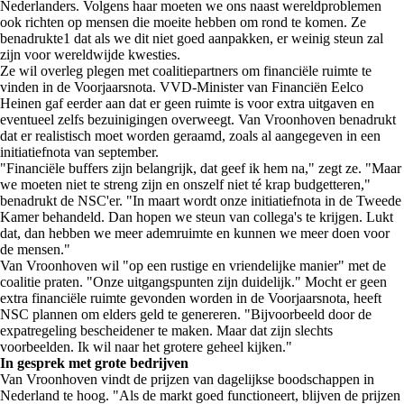
Nederlanders. Volgens haar moeten we ons naast wereldproblemen
ook richten op mensen die moeite hebben om rond te komen. Ze
benadrukte1 dat als we dit niet goed aanpakken, er weinig steun zal
zijn voor wereldwijde kwesties.
Ze wil overleg plegen met coalitiepartners om financiële ruimte te
vinden in de Voorjaarsnota. VVD-Minister van Financiën Eelco
Heinen gaf eerder aan dat er geen ruimte is voor extra uitgaven en
eventueel zelfs bezuinigingen overweegt. Van Vroonhoven benadrukt
dat er realistisch moet worden geraamd, zoals al aangegeven in een
initiatiefnota van september.
"Financiële buffers zijn belangrijk, dat geef ik hem na," zegt ze. "Maar
we moeten niet te streng zijn en onszelf niet té krap budgetteren,"
benadrukt de NSC'er. "In maart wordt onze initiatiefnota in de Tweede
Kamer behandeld. Dan hopen we steun van collega's te krijgen. Lukt
dat, dan hebben we meer ademruimte en kunnen we meer doen voor
de mensen."
Van Vroonhoven wil "op een rustige en vriendelijke manier" met de
coalitie praten. "Onze uitgangspunten zijn duidelijk." Mocht er geen
extra financiële ruimte gevonden worden in de Voorjaarsnota, heeft
NSC plannen om elders geld te genereren. "Bijvoorbeeld door de
expatregeling bescheidener te maken. Maar dat zijn slechts
voorbeelden. Ik wil naar het grotere geheel kijken."
In gesprek met grote bedrijven
Van Vroonhoven vindt de prijzen van dagelijkse boodschappen in
Nederland te hoog. "Als de markt goed functioneert, blijven de prijzen