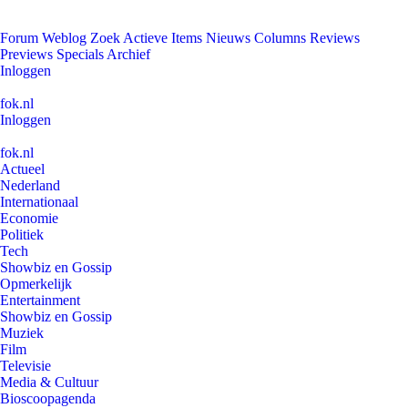
Forum
Weblog
Zoek
Actieve Items
Nieuws
Columns
Reviews
Previews
Specials
Archief
Inloggen
fok.nl
Inloggen
fok.nl
Actueel
Nederland
Internationaal
Economie
Politiek
Tech
Showbiz en Gossip
Opmerkelijk
Entertainment
Showbiz en Gossip
Muziek
Film
Televisie
Media & Cultuur
Bioscoopagenda