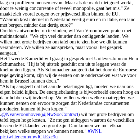
laag en profiteren mensen ervan. Maar als de markt niet goed werkt,
door te weinig concurrentie of teveel monopolie, gaat het mis." Ze
maakt zich vooral zorgen over prijsverschillen binnen de EU.
"Waarom kost internet in Nederland veertig euro en in Italië, een land
met bergen, minder dan dertig euro?"
Om hier antwoorden op te vinden, wil Van Vroonhoven praten met
multinationals. "We zijn veel duurder dan omliggende landen. We
willen met grote bedrijven om tafel om te zien hoe we dit kunnen
veranderen. We willen ze aanspreken, maar vooral het gesprek
aangaan."
Het Tweede Kamerlid wil graag in gesprek met Unilever-topman Hein
Schumacher. "Hij is bij uitstek geschikt om uit te leggen waar de
knelpunten liggen. Als Schumacher aangeeft dat het door de Europese
regelgeving komt, zijn wij de eersten om te onderzoeken wat we voor
hem in Brussel kunnen doen."
"Als hij aangeeft dat het aan de belastingen ligt, moeten we naar ons
eigen beleid kijken. De energiebelasting is bijvoorbeeld enorm hoog en
daar hebben wij invloed op. We willen weten welke maatregelen we
kunnen nemen om ervoor te zorgen dat Nederlandse consumenten
producten kunnen blijven kopen."
.
@Nvanvroonhoven
(
@NwSocContract
) wil met grote bedrijven om
tafel tegen hoge kosten. "Ze mogen uitleggen waarom de verschillen
tussen de EU-landen zo groot zijn. Dan kunnen we met elkaar
bekijken welke stappen we kunnen nemen."
#WNL
pic.twitter.com/mwICkExc9u