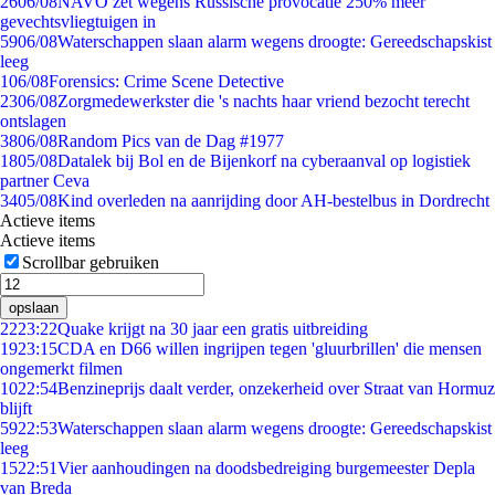
26
06/08
NAVO zet wegens Russische provocatie 250% meer
gevechtsvliegtuigen in
59
06/08
Waterschappen slaan alarm wegens droogte: Gereedschapskist
leeg
1
06/08
Forensics: Crime Scene Detective
23
06/08
Zorgmedewerkster die 's nachts haar vriend bezocht terecht
ontslagen
38
06/08
Random Pics van de Dag #1977
18
05/08
Datalek bij Bol en de Bijenkorf na cyberaanval op logistiek
partner Ceva
34
05/08
Kind overleden na aanrijding door AH-bestelbus in Dordrecht
Actieve items
Actieve items
Scrollbar gebruiken
opslaan
22
23:22
Quake krijgt na 30 jaar een gratis uitbreiding
19
23:15
CDA en D66 willen ingrijpen tegen 'gluurbrillen' die mensen
ongemerkt filmen
10
22:54
Benzineprijs daalt verder, onzekerheid over Straat van Hormuz
blijft
59
22:53
Waterschappen slaan alarm wegens droogte: Gereedschapskist
leeg
15
22:51
Vier aanhoudingen na doodsbedreiging burgemeester Depla
van Breda