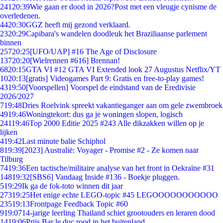
241
20:39
Wie gaan er dood in 2026?Post met een vleugje cynisme de
overledenen.
44
20:30
GGZ heeft mij gezond verklaard.
23
20:29
Capibara's wandelen doodleuk het Braziliaanse parlement
binnen
257
20:25
[UFO/UAP] #16 The Age of Disclosure
137
20:20
[Wielrennen #616] Brennan!
68
20:15
GTA VI #12 GTA VI Extended look 27 Augustus Netflix/YT
10
20:13
[gratis] Videogames Part 9: Gratis en free-to-play games!
43
19:50
[Voorspellen] Voorspel de eindstand van de Eredivisie
2026/2027
7
19:48
Dries Roelvink spreekt vakantieganger aan om gele zwembroek
49
19:46
Woningtekort: dus ga je woningen slopen, logisch
241
19:46
Top 2000 Editie 2025 #243 Alle dikzakken willen op je
lijken
4
19:42
Last minute balie Schiphol
8
19:39
[2023] Australië: Voyager - Promise #2 - Ze komen naar
Tilburg
74
19:36
Een tactische/militaire analyse van het front in Oekraïne #31
148
19:32
[SBS6] Vandaag Inside #136 - Boekje pluggen.
5
19:29
Ik ga de fok-toto winnen dit jaar
273
19:25
Het enige echte LEGO-topic #45 LEGOOOOOOOOOOO
235
19:13
Frontpage Feedback Topic #60
9
19:07
14-jarige leerling Thailand schiet grootouders en leraren dood
14
19:06
Prijs Bar le duc rood in het buitenland