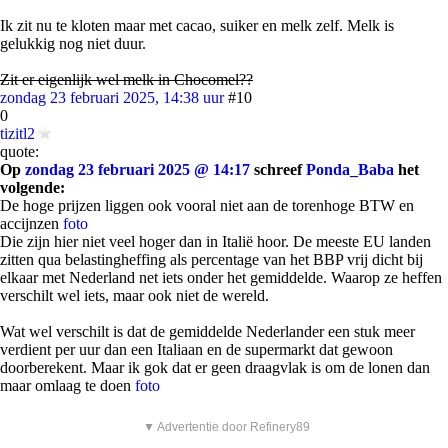
Ik zit nu te kloten maar met cacao, suiker en melk zelf. Melk is
gelukkig nog niet duur.
Zit er eigenlijk wel melk in Chocomel??
zondag 23 februari 2025, 14:38 uur
#10
0
tizitl2
quote:
Op
zondag 23 februari 2025 @ 14:17
schreef
Ponda_Baba
het
volgende:
De hoge prijzen liggen ook vooral niet aan de torenhoge BTW en
accijnzen
foto
Die zijn hier niet veel hoger dan in Italië hoor. De meeste EU landen
zitten qua belastingheffing als percentage van het BBP vrij dicht bij
elkaar met Nederland net iets onder het gemiddelde. Waarop ze heffen
verschilt wel iets, maar ook niet de wereld.
Wat wel verschilt is dat de gemiddelde Nederlander een stuk meer
verdient per uur dan een Italiaan en de supermarkt dat gewoon
doorberekent. Maar ik gok dat er geen draagvlak is om de lonen dan
maar omlaag te doen
foto
▼ Advertentie door Refinery89