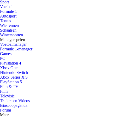
Sport
Voetbal
Formule 1
Autosport
Tennis
Wielrennen
Schaatsen
Wintersporten
Managerspelen
Voetbalmanager
Formule 1-manager
Games
PC
Playstation 4
Xbox One
Nintendo Switch
Xbox Series X|S
PlayStation 5
Film & TV
Film
Televisie
Trailers en Videos
Bioscoopagenda
Forum
Meer