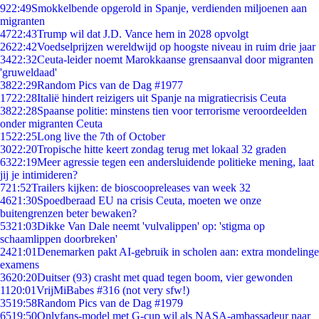
9
22:49
Smokkelbende opgerold in Spanje, verdienden miljoenen aan
migranten
47
22:43
Trump wil dat J.D. Vance hem in 2028 opvolgt
26
22:42
Voedselprijzen wereldwijd op hoogste niveau in ruim drie jaar
34
22:32
Ceuta-leider noemt Marokkaanse grensaanval door migranten
'gruweldaad'
38
22:29
Random Pics van de Dag #1977
17
22:28
Italië hindert reizigers uit Spanje na migratiecrisis Ceuta
38
22:28
Spaanse politie: minstens tien voor terrorisme veroordeelden
onder migranten Ceuta
15
22:25
Long live the 7th of October
30
22:20
Tropische hitte keert zondag terug met lokaal 32 graden
63
22:19
Meer agressie tegen een andersluidende politieke mening, laat
jij je intimideren?
7
21:52
Trailers kijken: de bioscoopreleases van week 32
46
21:30
Spoedberaad EU na crisis Ceuta, moeten we onze
buitengrenzen beter bewaken?
53
21:03
Dikke Van Dale neemt 'vulvalippen' op: 'stigma op
schaamlippen doorbreken'
24
21:01
Denemarken pakt AI-gebruik in scholen aan: extra mondelinge
examens
36
20:20
Duitser (93) crasht met quad tegen boom, vier gewonden
11
20:01
VrijMiBabes #316 (not very sfw!)
35
19:58
Random Pics van de Dag #1979
65
19:50
Onlyfans-model met G-cup wil als NASA-ambassadeur naar