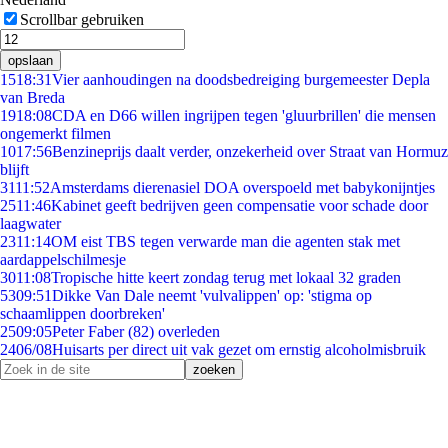
Scrollbar gebruiken
opslaan
15
18:31
Vier aanhoudingen na doodsbedreiging burgemeester Depla
van Breda
19
18:08
CDA en D66 willen ingrijpen tegen 'gluurbrillen' die mensen
ongemerkt filmen
10
17:56
Benzineprijs daalt verder, onzekerheid over Straat van Hormuz
blijft
31
11:52
Amsterdams dierenasiel DOA overspoeld met babykonijntjes
25
11:46
Kabinet geeft bedrijven geen compensatie voor schade door
laagwater
23
11:14
OM eist TBS tegen verwarde man die agenten stak met
aardappelschilmesje
30
11:08
Tropische hitte keert zondag terug met lokaal 32 graden
53
09:51
Dikke Van Dale neemt 'vulvalippen' op: 'stigma op
schaamlippen doorbreken'
25
09:05
Peter Faber (82) overleden
24
06/08
Huisarts per direct uit vak gezet om ernstig alcoholmisbruik