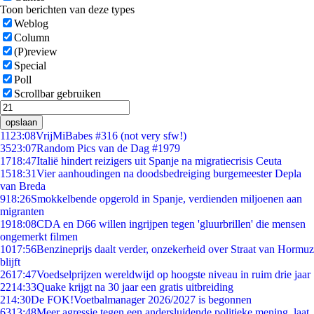
Toon berichten van deze types
Weblog
Column
(P)review
Special
Poll
Scrollbar gebruiken
opslaan
11
23:08
VrijMiBabes #316 (not very sfw!)
35
23:07
Random Pics van de Dag #1979
17
18:47
Italië hindert reizigers uit Spanje na migratiecrisis Ceuta
15
18:31
Vier aanhoudingen na doodsbedreiging burgemeester Depla
van Breda
9
18:26
Smokkelbende opgerold in Spanje, verdienden miljoenen aan
migranten
19
18:08
CDA en D66 willen ingrijpen tegen 'gluurbrillen' die mensen
ongemerkt filmen
10
17:56
Benzineprijs daalt verder, onzekerheid over Straat van Hormuz
blijft
26
17:47
Voedselprijzen wereldwijd op hoogste niveau in ruim drie jaar
22
14:33
Quake krijgt na 30 jaar een gratis uitbreiding
2
14:30
De FOK!Voetbalmanager 2026/2027 is begonnen
63
13:48
Meer agressie tegen een andersluidende politieke mening, laat