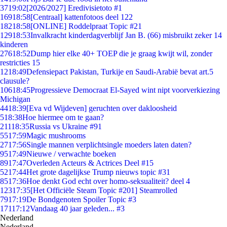
37
19:02
[2026/2027] Eredivisietoto #1
169
18:58
[Centraal] kattenfotoos deel 122
182
18:58
[ONLINE] Roddelpraat Topic #21
129
18:53
Invalkracht kinderdagverblijf Jan B. (66) misbruikt zeker 14
kinderen
276
18:52
Dump hier elke 40+ TOEP die je graag kwijt wil, zonder
restricties 15
12
18:49
Defensiepact Pakistan, Turkije en Saudi-Arabië bevat art.5
clausule?
106
18:45
Progressieve Democraat El-Sayed wint nipt voorverkiezing
Michigan
44
18:39
[Eva vd Wijdeven] geruchten over dakloosheid
5
18:38
Hoe hiermee om te gaan?
211
18:35
Russia vs Ukraine #91
55
17:59
Magic mushrooms
27
17:56
Single mannen verplichtsingle moeders laten daten?
95
17:49
Nieuwe / verwachte boeken
89
17:47
Overleden Acteurs & Actrices Deel #15
52
17:44
Het grote dagelijkse Trump nieuws topic #31
85
17:36
Hoe denkt God echt over homo-seksualiteit? deel 4
123
17:35
[Het Officiële Steam Topic #201] Steamrolled
79
17:19
De Bondgenoten Spoiler Topic #3
171
17:12
Vandaag 40 jaar geleden... #3
Nederland
Nederland