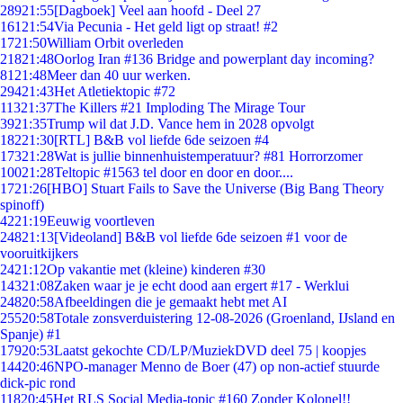
289
21:55
[Dagboek] Veel aan hoofd - Deel 27
161
21:54
Via Pecunia - Het geld ligt op straat! #2
17
21:50
William Orbit overleden
218
21:48
Oorlog Iran #136 Bridge and powerplant day incoming?
81
21:48
Meer dan 40 uur werken.
294
21:43
Het Atletiektopic #72
113
21:37
The Killers #21 Imploding The Mirage Tour
39
21:35
Trump wil dat J.D. Vance hem in 2028 opvolgt
182
21:30
[RTL] B&B vol liefde 6de seizoen #4
173
21:28
Wat is jullie binnenhuistemperatuur? #81 Horrorzomer
100
21:28
Teltopic #1563 tel door en door en door....
17
21:26
[HBO] Stuart Fails to Save the Universe (Big Bang Theory
spinoff)
42
21:19
Eeuwig voortleven
248
21:13
[Videoland] B&B vol liefde 6de seizoen #1 voor de
vooruitkijkers
24
21:12
Op vakantie met (kleine) kinderen #30
143
21:08
Zaken waar je je echt dood aan ergert #17 - Werklui
248
20:58
Afbeeldingen die je gemaakt hebt met AI
255
20:58
Totale zonsverduistering 12-08-2026 (Groenland, IJsland en
Spanje) #1
179
20:53
Laatst gekochte CD/LP/MuziekDVD deel 75 | koopjes
144
20:46
NPO-manager Menno de Boer (47) op non-actief stuurde
dick-pic rond
118
20:45
Het RLS Social Media-topic #160 Zonder Kolonel!!