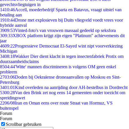
gevechtsvliegtuigen in
14
10:46
Accell, moederbedrijf Sparta en Batavus, vraagt uitstel van
betaling aan
19
10:44
Drone met explosieven bij Duits vliegveld voedt vrees voor
hybride aanval
39
09:53
Vinted-foto's van vrouwen massaal gedeeld op seksfora
3
09:33
XBOX platform krijgt zijn eigen "Platinum" achievements dit
jaar
46
09:22
Progressieve Democraat El-Sayed wint nipt voorverkiezing
Michigan
34
08:18
Wakker Dier dient klacht in tegen insectenfabriek Protix om
duurzaamheidsclaims
85
04:44
'Witte' mannen discrimineren is volgens OM geen enkel
probleem
27
03:06
Doden bij Oekraïense droneaanvallen op Moskou en Sint-
Petersburg
34
01:01
Kind overleden na aanrijding door AH-bestelbus in Dordrecht
53
00:28
Van den Brink zet nog eens 14 gemeenten onder toezicht om
spreidingswet
22
06/08
Iran en Oman eens over route Straat van Hormuz, VS
buitenspel
Forum
Forum
Scrollbar gebruiken