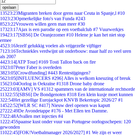
opslaan
135
23:23
Migranten breken door grens naar Ceuta in Spanje,l #10
10
23:23
Opmerkelijke foto's van Funda #243
85
23:22
Vrouwen willen geen man meer #30
173
23:17
Ajax is een parodie op een voetbalclub #7 Vuurwerkjes
194
23:17
[SBS6] De Oranjezomer #10 Helene je kan het niet stop
ermee
45
23:16
Jezelf gelukkig voelen als vrijgezelle vijftiger
71
23:16
Techniekles verdwijnt uit onderbouw: maar half zo veel uren
als 2007
44
23:14
[ATP Tour] #169 Tosti Tallon back on fire
19
23:07
Peter Faber is overleden
38
23:05
[Crowdfunding] #443 Rentestijgingen?
56
23:05
[INFLUENCERS #296] Alles is welkom kneuzing of breuk
156
23:04
Oorlog in Oekraïne #1318 Drone baby drone
252
23:03
[AMV] VS #1312 spammers van de internationale rechtsorde
113
22:55
[SBS6] De Bondgenoten #318 Een klein kusje moet kunnen
3
22:54
Het gezellige Eurojackpot KNVB Bekertopic 2026/27 #1
145
22:52
[WLR SC #417] Nieuw deel openen was kaputt
272
22:49
De Avondetappe #176 - Met Ellen ten Damme.
73
22:48
Afvallen met injecties #4
12
22:45
Spaanse kust onder vuur van Portugese oorlogsschepen: 120
gewonden
110
22:45
[FOK!Voetbalmanager 2026/2027] #1 We zijn er weer