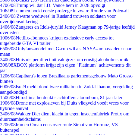
47
06/08
Trump wil dat J.D. Vance hem in 2028 opvolgt
1
06/08
Lemmen boekt eerste profzege in zware Ronde van Polen-rit
24
06/08
'Zwarte weduwes' in Rusland trouwen soldaten voor
overlijdensuitkering
14
06/08
Zangeres en Idols-jurylid Jerney Kaagman op 79-jarige leeftijd
overleden
10
06/08
Netflix-abonnees krijgen exclusieve early access tot
uitgebreide GTA VI trailer
65
06/08
Onlyfans-model met G-cup wil als NASA-ambassadeur naar
maan
24
06/08
Huisarts per direct uit vak gezet om ernstig alcoholmisbruik
3
06/08
XBOX platform krijgt zijn eigen "Platinum" achievements dit
jaar
12
06/08
Capibara's lopen Braziliaans parlementsgebouw Mato Grosso
binnen
69
06/08
Israël meldt dood twee militairen in Zuid-Libanon, vergelding
aangekondigd
15
06/08
Hiroshima herdenkt slachtoffers atoombom, 81 jaar later
19
06/08
Drone met explosieven bij Duits vliegveld voedt vrees voor
hybride aanval
34
06/08
Wakker Dier dient klacht in tegen insectenfabriek Protix om
duurzaamheidsclaims
22
06/08
Iran en Oman eens over route Straat van Hormuz, VS
buitenspel