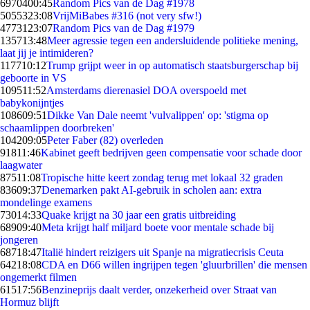
69704
00:45
Random Pics van de Dag #1978
50553
23:08
VrijMiBabes #316 (not very sfw!)
47731
23:07
Random Pics van de Dag #1979
1357
13:48
Meer agressie tegen een andersluidende politieke mening,
laat jij je intimideren?
1177
10:12
Trump grijpt weer in op automatisch staatsburgerschap bij
geboorte in VS
1095
11:52
Amsterdams dierenasiel DOA overspoeld met
babykonijntjes
1086
09:51
Dikke Van Dale neemt 'vulvalippen' op: 'stigma op
schaamlippen doorbreken'
1042
09:05
Peter Faber (82) overleden
918
11:46
Kabinet geeft bedrijven geen compensatie voor schade door
laagwater
875
11:08
Tropische hitte keert zondag terug met lokaal 32 graden
836
09:37
Denemarken pakt AI-gebruik in scholen aan: extra
mondelinge examens
730
14:33
Quake krijgt na 30 jaar een gratis uitbreiding
689
09:40
Meta krijgt half miljard boete voor mentale schade bij
jongeren
687
18:47
Italië hindert reizigers uit Spanje na migratiecrisis Ceuta
642
18:08
CDA en D66 willen ingrijpen tegen 'gluurbrillen' die mensen
ongemerkt filmen
615
17:56
Benzineprijs daalt verder, onzekerheid over Straat van
Hormuz blijft