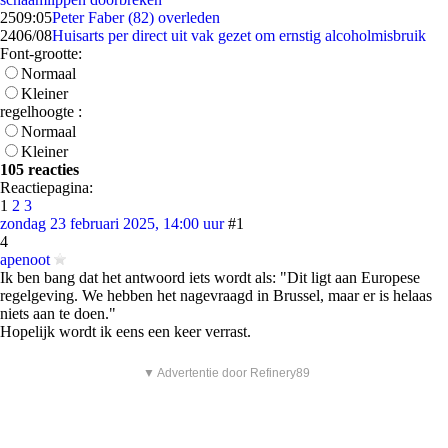
25
09:05
Peter Faber (82) overleden
24
06/08
Huisarts per direct uit vak gezet om ernstig alcoholmisbruik
Font-grootte:
Normaal
Kleiner
regelhoogte :
Normaal
Kleiner
105 reacties
Reactiepagina:
1
2
3
zondag 23 februari 2025, 14:00 uur
#1
4
apenoot
Ik ben bang dat het antwoord iets wordt als: "Dit ligt aan Europese
regelgeving. We hebben het nagevraagd in Brussel, maar er is helaas
niets aan te doen."
Hopelijk wordt ik eens een keer verrast.
▼ Advertentie door Refinery89