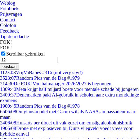
Weblog
Fotoboek
Prijsvragen
Contact
Colofon
Feedback
Tip de redactie
FOK!
FOK!
Scrollbar gebruiken
opslaan
11
23:08
VrijMiBabes #316 (not very sfw!)
35
23:07
Random Pics van de Dag #1979
2
14:30
De FOK!Voetbalmanager 2026/2027 is begonnen
13
09:40
Meta krijgt half miljard boete voor mentale schade bij jongeren
24
09:37
Denemarken pakt AI-gebruik in scholen aan: extra mondelinge
examens
19
00:45
Random Pics van de Dag #1978
65
06/08
Onlyfans-model met G-cup wil als NASA-ambassadeur naar
maan
24
06/08
Huisarts per direct uit vak gezet om ernstig alcoholmisbruik
19
06/08
Drone met explosieven bij Duits vliegveld voedt vrees voor
hybride aanval