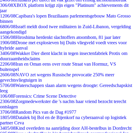
3
06/08
XBOX platform krijgt zijn eigen "Platinum" achievements dit
jaar
12
06/08
Capibara's lopen Braziliaans parlementsgebouw Mato Grosso
binnen
68
06/08
Israël meldt dood twee militairen in Zuid-Libanon, vergelding
aangekondigd
15
06/08
Hiroshima herdenkt slachtoffers atoombom, 81 jaar later
19
06/08
Drone met explosieven bij Duits vliegveld voedt vrees voor
hybride aanval
34
06/08
Wakker Dier dient klacht in tegen insectenfabriek Protix om
duurzaamheidsclaims
22
06/08
Iran en Oman eens over route Straat van Hormuz, VS
buitenspel
26
06/08
NAVO zet wegens Russische provocatie 250% meer
gevechtsvliegtuigen in
57
06/08
Waterschappen slaan alarm wegens droogte: Gereedschapskist
leeg
1
06/08
Forensics: Crime Scene Detective
23
06/08
Zorgmedewerkster die 's nachts haar vriend bezocht terecht
ontslagen
37
06/08
Random Pics van de Dag #1977
18
05/08
Datalek bij Bol en de Bijenkorf na cyberaanval op logistiek
partner Ceva
34
05/08
Kind overleden na aanrijding door AH-bestelbus in Dordrecht