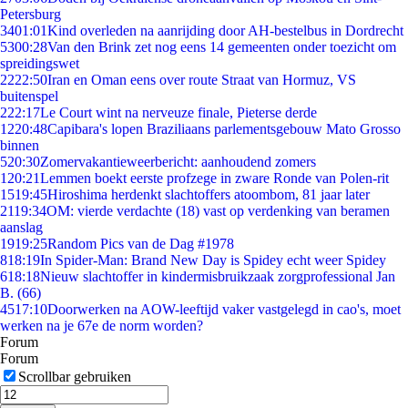
Petersburg
34
01:01
Kind overleden na aanrijding door AH-bestelbus in Dordrecht
53
00:28
Van den Brink zet nog eens 14 gemeenten onder toezicht om
spreidingswet
22
22:50
Iran en Oman eens over route Straat van Hormuz, VS
buitenspel
2
22:17
Le Court wint na nerveuze finale, Pieterse derde
12
20:48
Capibara's lopen Braziliaans parlementsgebouw Mato Grosso
binnen
5
20:30
Zomervakantieweerbericht: aanhoudend zomers
1
20:21
Lemmen boekt eerste profzege in zware Ronde van Polen-rit
15
19:45
Hiroshima herdenkt slachtoffers atoombom, 81 jaar later
21
19:34
OM: vierde verdachte (18) vast op verdenking van beramen
aanslag
19
19:25
Random Pics van de Dag #1978
8
18:19
In Spider-Man: Brand New Day is Spidey echt weer Spidey
6
18:18
Nieuw slachtoffer in kindermisbruikzaak zorgprofessional Jan
B. (66)
45
17:10
Doorwerken na AOW-leeftijd vaker vastgelegd in cao's, moet
werken na je 67e de norm worden?
Forum
Forum
Scrollbar gebruiken