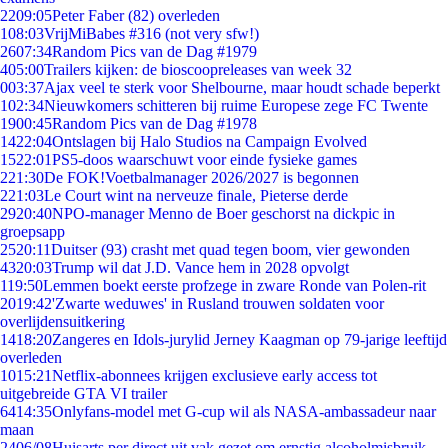
22
09:05
Peter Faber (82) overleden
1
08:03
VrijMiBabes #316 (not very sfw!)
26
07:34
Random Pics van de Dag #1979
4
05:00
Trailers kijken: de bioscoopreleases van week 32
0
03:37
Ajax veel te sterk voor Shelbourne, maar houdt schade beperkt
1
02:34
Nieuwkomers schitteren bij ruime Europese zege FC Twente
19
00:45
Random Pics van de Dag #1978
14
22:04
Ontslagen bij Halo Studios na Campaign Evolved
15
22:01
PS5-doos waarschuwt voor einde fysieke games
2
21:30
De FOK!Voetbalmanager 2026/2027 is begonnen
2
21:03
Le Court wint na nerveuze finale, Pieterse derde
29
20:40
NPO-manager Menno de Boer geschorst na dickpic in
groepsapp
25
20:11
Duitser (93) crasht met quad tegen boom, vier gewonden
43
20:03
Trump wil dat J.D. Vance hem in 2028 opvolgt
1
19:50
Lemmen boekt eerste profzege in zware Ronde van Polen-rit
20
19:42
'Zwarte weduwes' in Rusland trouwen soldaten voor
overlijdensuitkering
14
18:20
Zangeres en Idols-jurylid Jerney Kaagman op 79-jarige leeftijd
overleden
10
15:21
Netflix-abonnees krijgen exclusieve early access tot
uitgebreide GTA VI trailer
64
14:35
Onlyfans-model met G-cup wil als NASA-ambassadeur naar
maan
24
06/08
Huisarts per direct uit vak gezet om ernstig alcoholmisbruik