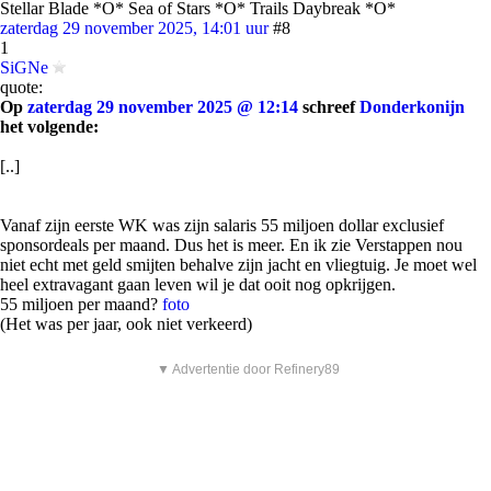
Stellar Blade *O* Sea of Stars *O* Trails Daybreak *O*
zaterdag 29 november 2025, 14:01 uur
#8
1
SiGNe
quote:
Op
zaterdag 29 november 2025 @ 12:14
schreef
Donderkonijn
het volgende:
[..]
Vanaf zijn eerste WK was zijn salaris 55 miljoen dollar exclusief
sponsordeals per maand. Dus het is meer. En ik zie Verstappen nou
niet echt met geld smijten behalve zijn jacht en vliegtuig. Je moet wel
heel extravagant gaan leven wil je dat ooit nog opkrijgen.
55 miljoen per maand?
foto
(Het was per jaar, ook niet verkeerd)
▼ Advertentie door Refinery89