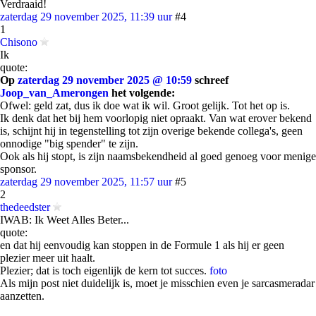
Verdraaid!
zaterdag 29 november 2025, 11:39 uur
#4
1
Chisono
Ik
quote:
Op
zaterdag 29 november 2025 @ 10:59
schreef
Joop_van_Amerongen
het volgende:
Ofwel: geld zat, dus ik doe wat ik wil. Groot gelijk. Tot het op is.
Ik denk dat het bij hem voorlopig niet opraakt. Van wat erover bekend
is, schijnt hij in tegenstelling tot zijn overige bekende collega's, geen
onnodige "big spender" te zijn.
Ook als hij stopt, is zijn naamsbekendheid al goed genoeg voor menige
sponsor.
zaterdag 29 november 2025, 11:57 uur
#5
2
thedeedster
IWAB: Ik Weet Alles Beter...
quote:
en dat hij eenvoudig kan stoppen in de Formule 1 als hij er geen
plezier meer uit haalt.
Plezier; dat is toch eigenlijk de kern tot succes.
foto
Als mijn post niet duidelijk is, moet je misschien even je sarcasmeradar
aanzetten.