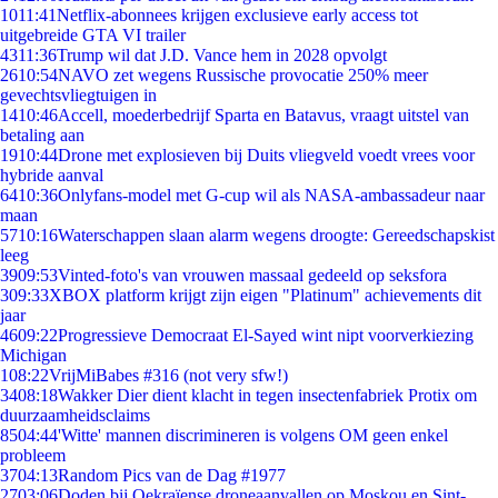
10
11:41
Netflix-abonnees krijgen exclusieve early access tot
uitgebreide GTA VI trailer
43
11:36
Trump wil dat J.D. Vance hem in 2028 opvolgt
26
10:54
NAVO zet wegens Russische provocatie 250% meer
gevechtsvliegtuigen in
14
10:46
Accell, moederbedrijf Sparta en Batavus, vraagt uitstel van
betaling aan
19
10:44
Drone met explosieven bij Duits vliegveld voedt vrees voor
hybride aanval
64
10:36
Onlyfans-model met G-cup wil als NASA-ambassadeur naar
maan
57
10:16
Waterschappen slaan alarm wegens droogte: Gereedschapskist
leeg
39
09:53
Vinted-foto's van vrouwen massaal gedeeld op seksfora
3
09:33
XBOX platform krijgt zijn eigen "Platinum" achievements dit
jaar
46
09:22
Progressieve Democraat El-Sayed wint nipt voorverkiezing
Michigan
1
08:22
VrijMiBabes #316 (not very sfw!)
34
08:18
Wakker Dier dient klacht in tegen insectenfabriek Protix om
duurzaamheidsclaims
85
04:44
'Witte' mannen discrimineren is volgens OM geen enkel
probleem
37
04:13
Random Pics van de Dag #1977
27
03:06
Doden bij Oekraïense droneaanvallen op Moskou en Sint-