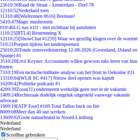
236
10:56
Raad de Straat - Amsterdam - Deel 78
121
10:52
Nederland toen
113
10:48
[Wielrennen #616] Brennan!
54
10:47
Magic mushrooms
0
10:46
LG nas n1t1 - niet zichtbaar bij aansluiten
11
10:25
[RTL4] Bestemming X
121
10:25
[ShowChat #1259] Waar we gezellig klagen over de warmte
5
10:21
Poepen tijdens het tandenpoetsen
250
10:20
Totale zonsverduistering 12-08-2026 (Groenland, IJsland en
Spanje) #1
35
10:20
Errol Keyner: Accountants willen gewoon niks leren van hun
fouten
73
10:19
Een tactische/militaire analyse van het front in Oekraïne #31
133
10:04
[WLR SC #417] Nieuw deel openen was kaputt
162
09:42
Politieke podcasts #1
42
09:39
Zoon(11) onderneemt werkelijk geen reet in de vakantie
14
09:24
Rechtszaak dodelijk ongeluk uitgesteld vanwege vakantie
advocaat
19
09:19
[ATP Tour] #169 Tosti Tallon back on fire
80
09:08
Meer dan 40 uur werken.
136
09:02
Grote natuurbrand in Noord-Limburg
Nederland
Nederland
Scrollbar gebruiken