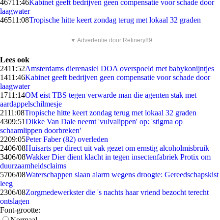
467
11:46
Kabinet geeft bedrijven geen compensatie voor schade door
laagwater
465
11:08
Tropische hitte keert zondag terug met lokaal 32 graden
▼ Advertentie door Refinery89
Lees ook
24
11:52
Amsterdams dierenasiel DOA overspoeld met babykonijntjes
14
11:46
Kabinet geeft bedrijven geen compensatie voor schade door
laagwater
17
11:14
OM eist TBS tegen verwarde man die agenten stak met
aardappelschilmesje
21
11:08
Tropische hitte keert zondag terug met lokaal 32 graden
43
09:51
Dikke Van Dale neemt 'vulvalippen' op: 'stigma op
schaamlippen doorbreken'
22
09:05
Peter Faber (82) overleden
24
06/08
Huisarts per direct uit vak gezet om ernstig alcoholmisbruik
34
06/08
Wakker Dier dient klacht in tegen insectenfabriek Protix om
duurzaamheidsclaims
57
06/08
Waterschappen slaan alarm wegens droogte: Gereedschapskist
leeg
23
06/08
Zorgmedewerkster die 's nachts haar vriend bezocht terecht
ontslagen
Font-grootte:
Normaal