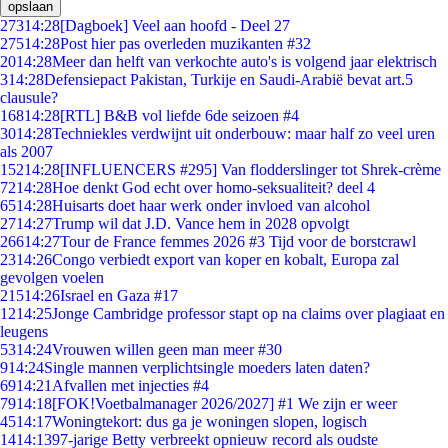
opslaan
273
14:28
[Dagboek] Veel aan hoofd - Deel 27
275
14:28
Post hier pas overleden muzikanten #32
20
14:28
Meer dan helft van verkochte auto's is volgend jaar elektrisch
3
14:28
Defensiepact Pakistan, Turkije en Saudi-Arabië bevat art.5
clausule?
168
14:28
[RTL] B&B vol liefde 6de seizoen #4
30
14:28
Techniekles verdwijnt uit onderbouw: maar half zo veel uren
als 2007
152
14:28
[INFLUENCERS #295] Van flodderslinger tot Shrek-crème
72
14:28
Hoe denkt God echt over homo-seksualiteit? deel 4
65
14:28
Huisarts doet haar werk onder invloed van alcohol
27
14:27
Trump wil dat J.D. Vance hem in 2028 opvolgt
266
14:27
Tour de France femmes 2026 #3 Tijd voor de borstcrawl
23
14:26
Congo verbiedt export van koper en kobalt, Europa zal
gevolgen voelen
215
14:26
Israel en Gaza #17
12
14:25
Jonge Cambridge professor stapt op na claims over plagiaat en
leugens
53
14:24
Vrouwen willen geen man meer #30
9
14:24
Single mannen verplichtsingle moeders laten daten?
69
14:21
Afvallen met injecties #4
79
14:18
[FOK!Voetbalmanager 2026/2027] #1 We zijn er weer
45
14:17
Woningtekort: dus ga je woningen slopen, logisch
14
14:13
97-jarige Betty verbreekt opnieuw record als oudste