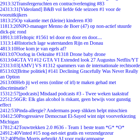
29
13:32
Transfergeruchten en contractverlenging #83
243
13:31
[Videoland] B&B vol liefde 6de seizoen #1 voor de
vooruitkijkers
18
13:25
Op vakantie met (kleine) kinderen #30
118
13:20
NPO-manager Menno de Boer (47) op non-actief stuurde
dick-pic rond
189
13:18
Teltopic #1561 tel door en door en door....
13
13:14
Historisch lage waterstanden Rijn en Donau
48
13:10
Hoe kom je van egels af?
60
13:07
Oorlog in Oekraïne #1318 Drone baby drone
63
13:04
GTA VI #12 GTA VI Extended look 27 Augustus Netflix/YT
233
13:03
[AMV] VS #1312 spammers van de internationale rechtsorde
85
13:02
[Britse politiek] #141 Declining Gracefully Was Never Really
an Option
26
13:00
Heb jij wel eens (online of irl) te maken gehad met
discriminatie?
153
12:57
[podcasts] Misdaad podcasts #3 - Twee weken taakstraf
225
12:56
GR: Elk glas alcohol is riskant, geen bewijs voor gunstig
effect
24
12:53
Pinda-allergie? Andermans poep slikken helpt misschien
104
12:50
Progressieve Democraat El-Sayed wint nipt voorverkiezing
Michigan
178
12:42
Touwtrekken 2.0 #636 - Team 1 beste team *G* *O*
249
12:40
Vinted #15 nog-net-niet gratis en verzendgezeur
3
12:40
Philip Morris gebruikt AI voor rookcampagne