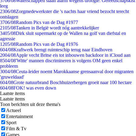
57
06/08
Waterschappen slaan alarm wegens droogte: Gereedschapskist
leeg
23
06/08
Zorgmedewerkster die 's nachts haar vriend bezocht terecht
ontslagen
37
06/08
Random Pics van de Dag #1977
21
05/08
Tanken in België wordt nóg aantrekkelijker
34
05/08
Dirk sluit supermarkt op de Wallen na golf van diefstal en
agressie
12
05/08
Random Pics van de Dag #1976
6
04/08
Kraftwerk brengt ruimteschip terug naar Eindhoven
20
04/08
Apple vecht Britse eis tot inbouwen backdoor in iCloud aan
85
04/08
'Witte' mannen discrimineren is volgens OM geen enkel
probleem
30
04/08
Ceuta-leider noemt Marokkaanse grensaanval door migranten
'gruweldaad'
6
04/08
Grote natuurbrand Boschhuizerbergen groeit naar 100 hectare
6
04/08
FOK! was even down
Laatste items
Laatste items
Toon berichten uit deze thema's
Actueel
Entertainment
Sport
Film & Tv
Games