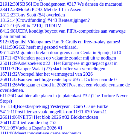
219
12:30
[SBS6] De Bondgenoten #317 We dansen de macaroni
284
12:28
MotoGP #93 Met de TT in Assen
18
12:23
Tony Scott (54) overleden
18
12:14
[Crowdfunding] #443 Rentestijgingen?
45
12:10
[Netflix #210] TUDUM
84
12:08
UEFA kondigt boycot van FIFA-competities aan vanwege
plan Infantino
9
12:02
[gratis] Videogames Part 9: Gratis en free-to-play games!
41
11:50
GGZ heeft mij gezond verklaard.
96
11:45
Migranten breken door grens naar Ceuta in Spanje,l #10
117
11:42
Vrienden gaan op vakantie zonder mij uit te nodigen
250
11:39
Asielzoekers #22 : Het Europese migratiepact gaat in
111
11:37
Kapper Walat (27) slachtoffer van vernielingen
167
11:32
Voorspel hier het warmtegetal van 2026
268
11:32
Banken met hoge rente topic #95 - Dichter naar de 0
240
11:26
Wie gaan er dood in 2026?Post met een vleugje cynisme de
overledenen.
6
11:26
Draai hier alle platen in je platenkast #32 (The Torture Never
Stops)
16
11:14
[Boekbespreking] Yesteryear - Caro Claire Burke
54
11:11
Post hier zo vaak mogelijk om 11:11 #39 Vanz11
266
11:06
[NET5] Het blok 2026 #32 Blokkendozen
264
11:05
Lied van de dag #52
79
11:05
Vuelta a España 2026 #1
11
11:00
Meest innovatieve game mechanics