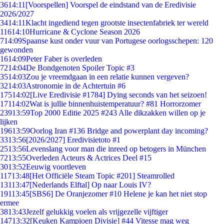
36
14:11
[Voorspellen] Voorspel de eindstand van de Eredivisie
2026/2027
34
14:11
Klacht ingediend tegen grootste insectenfabriek ter wereld
116
14:10
Hurricane & Cyclone Season 2026
7
14:09
Spaanse kust onder vuur van Portugese oorlogsschepen: 120
gewonden
16
14:09
Peter Faber is overleden
72
14:04
De Bondgenoten Spoiler Topic #3
35
14:03
Zou je vreemdgaan in een relatie kunnen vergeven?
32
14:03
Astronomie in de Achtertuin #6
175
14:02
[Live Eredivisie #1784] Dying seconds van het seizoen!
171
14:02
Wat is jullie binnenhuistemperatuur? #81 Horrorzomer
239
13:59
Top 2000 Editie 2025 #243 Alle dikzakken willen op je
lijken
196
13:59
Oorlog Iran #136 Bridge and powerplant day incoming?
33
13:56
[2026/2027] Eredivisietoto #1
25
13:56
Levenslang voor man die inreed op betogers in München
72
13:55
Overleden Acteurs & Actrices Deel #15
30
13:52
Eeuwig voortleven
117
13:48
[Het Officiële Steam Topic #201] Steamrolled
131
13:47
[Nederlands Elftal] Op naar Louis IV?
191
13:45
[SBS6] De Oranjezomer #10 Helene je kan het niet stop
ermee
38
13:43
Jezelf gelukkig voelen als vrijgezelle vijftiger
147
13:32
[Keuken Kampioen Divisie] #44 Vitesse mag weg