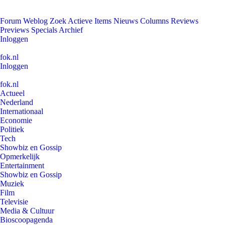
Forum
Weblog
Zoek
Actieve Items
Nieuws
Columns
Reviews
Previews
Specials
Archief
Inloggen
fok.nl
Inloggen
fok.nl
Actueel
Nederland
Internationaal
Economie
Politiek
Tech
Showbiz en Gossip
Opmerkelijk
Entertainment
Showbiz en Gossip
Muziek
Film
Televisie
Media & Cultuur
Bioscoopagenda