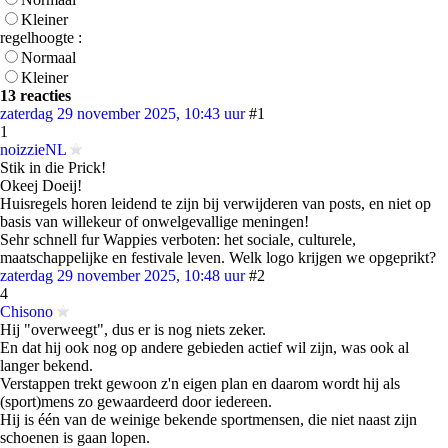
Kleiner
regelhoogte :
Normaal
Kleiner
13 reacties
zaterdag 29 november 2025, 10:43 uur
#1
1
noizzieNL
Stik in die Prick!
Okeej Doeij!
Huisregels horen leidend te zijn bij verwijderen van posts, en niet op
basis van willekeur of onwelgevallige meningen!
Sehr schnell fur Wappies verboten: het sociale, culturele,
maatschappelijke en festivale leven. Welk logo krijgen we opgeprikt?
zaterdag 29 november 2025, 10:48 uur
#2
4
Chisono
Hij "overweegt", dus er is nog niets zeker.
En dat hij ook nog op andere gebieden actief wil zijn, was ook al
langer bekend.
Verstappen trekt gewoon z'n eigen plan en daarom wordt hij als
(sport)mens zo gewaardeerd door iedereen.
Hij is één van de weinige bekende sportmensen, die niet naast zijn
schoenen is gaan lopen.