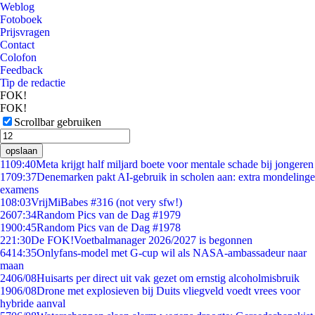
Weblog
Fotoboek
Prijsvragen
Contact
Colofon
Feedback
Tip de redactie
FOK!
FOK!
Scrollbar gebruiken
opslaan
11
09:40
Meta krijgt half miljard boete voor mentale schade bij jongeren
17
09:37
Denemarken pakt AI-gebruik in scholen aan: extra mondelinge
examens
1
08:03
VrijMiBabes #316 (not very sfw!)
26
07:34
Random Pics van de Dag #1979
19
00:45
Random Pics van de Dag #1978
2
21:30
De FOK!Voetbalmanager 2026/2027 is begonnen
64
14:35
Onlyfans-model met G-cup wil als NASA-ambassadeur naar
maan
24
06/08
Huisarts per direct uit vak gezet om ernstig alcoholmisbruik
19
06/08
Drone met explosieven bij Duits vliegveld voedt vrees voor
hybride aanval