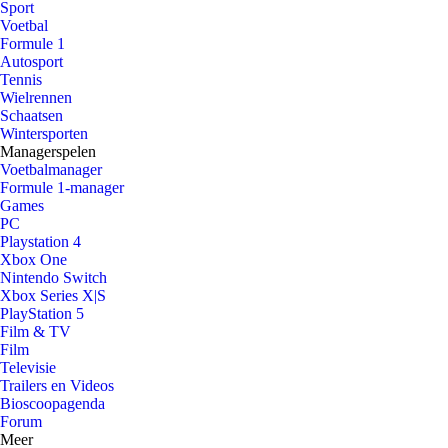
Sport
Voetbal
Formule 1
Autosport
Tennis
Wielrennen
Schaatsen
Wintersporten
Managerspelen
Voetbalmanager
Formule 1-manager
Games
PC
Playstation 4
Xbox One
Nintendo Switch
Xbox Series X|S
PlayStation 5
Film & TV
Film
Televisie
Trailers en Videos
Bioscoopagenda
Forum
Meer