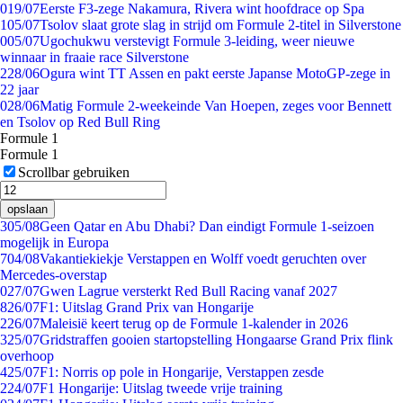
0
19/07
Eerste F3-zege Nakamura, Rivera wint hoofdrace op Spa
1
05/07
Tsolov slaat grote slag in strijd om Formule 2-titel in Silverstone
0
05/07
Ugochukwu verstevigt Formule 3-leiding, weer nieuwe
winnaar in fraaie race Silverstone
2
28/06
Ogura wint TT Assen en pakt eerste Japanse MotoGP-zege in
22 jaar
0
28/06
Matig Formule 2-weekeinde Van Hoepen, zeges voor Bennett
en Tsolov op Red Bull Ring
Formule 1
Formule 1
Scrollbar gebruiken
opslaan
3
05/08
Geen Qatar en Abu Dhabi? Dan eindigt Formule 1-seizoen
mogelijk in Europa
7
04/08
Vakantiekiekje Verstappen en Wolff voedt geruchten over
Mercedes-overstap
0
27/07
Gwen Lagrue versterkt Red Bull Racing vanaf 2027
8
26/07
F1: Uitslag Grand Prix van Hongarije
2
26/07
Maleisië keert terug op de Formule 1-kalender in 2026
3
25/07
Gridstraffen gooien startopstelling Hongaarse Grand Prix flink
overhoop
4
25/07
F1: Norris op pole in Hongarije, Verstappen zesde
2
24/07
F1 Hongarije: Uitslag tweede vrije training