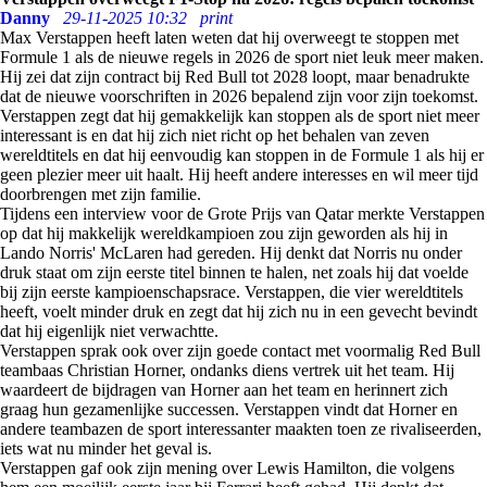
Danny
29-11-2025 10:32
print
Max Verstappen heeft laten weten dat hij overweegt te stoppen met
Formule 1 als de nieuwe regels in 2026 de sport niet leuk meer maken.
Hij zei dat zijn contract bij Red Bull tot 2028 loopt, maar benadrukte
dat de nieuwe voorschriften in 2026 bepalend zijn voor zijn toekomst.
Verstappen zegt dat hij gemakkelijk kan stoppen als de sport niet meer
interessant is en dat hij zich niet richt op het behalen van zeven
wereldtitels en dat hij eenvoudig kan stoppen in de Formule 1 als hij er
geen plezier meer uit haalt. Hij heeft andere interesses en wil meer tijd
doorbrengen met zijn familie.
Tijdens een interview voor de Grote Prijs van Qatar merkte Verstappen
op dat hij makkelijk wereldkampioen zou zijn geworden als hij in
Lando Norris' McLaren had gereden. Hij denkt dat Norris nu onder
druk staat om zijn eerste titel binnen te halen, net zoals hij dat voelde
bij zijn eerste kampioenschapsrace. Verstappen, die vier wereldtitels
heeft, voelt minder druk en zegt dat hij zich nu in een gevecht bevindt
dat hij eigenlijk niet verwachtte.
Verstappen sprak ook over zijn goede contact met voormalig Red Bull
teambaas Christian Horner, ondanks diens vertrek uit het team. Hij
waardeert de bijdragen van Horner aan het team en herinnert zich
graag hun gezamenlijke successen. Verstappen vindt dat Horner en
andere teambazen de sport interessanter maakten toen ze rivaliseerden,
iets wat nu minder het geval is.
Verstappen gaf ook zijn mening over Lewis Hamilton, die volgens