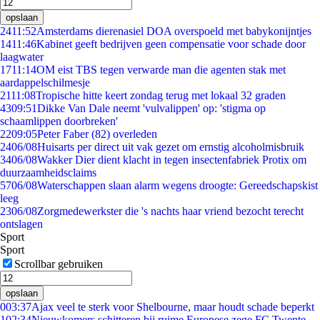
opslaan
24
11:52
Amsterdams dierenasiel DOA overspoeld met babykonijntjes
14
11:46
Kabinet geeft bedrijven geen compensatie voor schade door
laagwater
17
11:14
OM eist TBS tegen verwarde man die agenten stak met
aardappelschilmesje
21
11:08
Tropische hitte keert zondag terug met lokaal 32 graden
43
09:51
Dikke Van Dale neemt 'vulvalippen' op: 'stigma op
schaamlippen doorbreken'
22
09:05
Peter Faber (82) overleden
24
06/08
Huisarts per direct uit vak gezet om ernstig alcoholmisbruik
34
06/08
Wakker Dier dient klacht in tegen insectenfabriek Protix om
duurzaamheidsclaims
57
06/08
Waterschappen slaan alarm wegens droogte: Gereedschapskist
leeg
23
06/08
Zorgmedewerkster die 's nachts haar vriend bezocht terecht
ontslagen
Sport
Sport
Scrollbar gebruiken
opslaan
0
03:37
Ajax veel te sterk voor Shelbourne, maar houdt schade beperkt
1
02:34
Nieuwkomers schitteren bij ruime Europese zege FC Twente