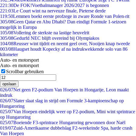
2
21:30
De FOK!Voetbalmanager 2026/2027 is begonnen
2
21:03
Le Court wint na nerveuze finale, Pieterse derde
1
19:50
Lemmen boekt eerste profzege in zware Ronde van Polen-rit
3
05/08
Geen Qatar en Abu Dhabi? Dan eindigt Formule 1-seizoen
mogelijk in Europa
1
05/08
Vollering de sterkste na lastige heuvelrit
3
05/08
Gedurfd NEC blijft overeind bij Olympiakos
1
04/08
Reusser wint tijdrit en neemt geel over, Nooijen knap tweede
0
03/08
Haugset houdt Kopecky af na indrukwekkende solo van 86
kilometer
Auto- en motorsport
Auto- en motorsport
Scrollbar gebruiken
opslaan
0
26/07
Net geen F2-podium Van Hoepen in Hongarije, Leon maakt
indruk
0
26/07
Slater slaat slag in strijd om Formule 3-kampioenschap op
Hungaroring
0
25/07
Van Hoepen eindelijk weer op F2-podium, Mini wint sprintrace
op Hungaroring
0
25/07
Boeiende F3-sprintrace Hungaroring gewonnen door Naël
0
19/07
Zuid-Amerikaanse dubbelslag F2-weekeinde Spa, harde crash
Van Hoepen