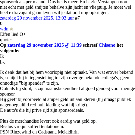
sponsordeals per maand. Dus het is meer. En ik zie Verstappen nou
niet echt met geld smijten behalve zijn jacht en vliegtuig. Je moet wel
heel extravagant gaan leven wil je dat ooit nog opkrijgen.
zaterdag 29 november 2025, 13:03 uur
#7
0
wdn
Elfen lied O+
quote:
Op
zaterdag 29 november 2025 @ 11:39
schreef
Chisono
het
volgende:
Ik
[..]
Ik denk dat het bij hem voorlopig niet opraakt. Van wat erover bekend
is, schijnt hij in tegenstelling tot zijn overige bekende collega's, geen
onnodige "big spender" te zijn.
Ook als hij stopt, is zijn naamsbekendheid al goed genoeg voor menige
sponsor.
Hij geeft bijvoorbeeld al amper geld uit aan kleren (hij draagt publiek
nagenoeg altijd red bull kleding wat hij krijgt).
De auto's die hij prive rijd zijn sponsordeals.
Plus de merchandise levert ook aardig wat geld op.
Beatus vir qui suffert tentationem.
PSN Rinzewind en Cadsuana Melaidhrin