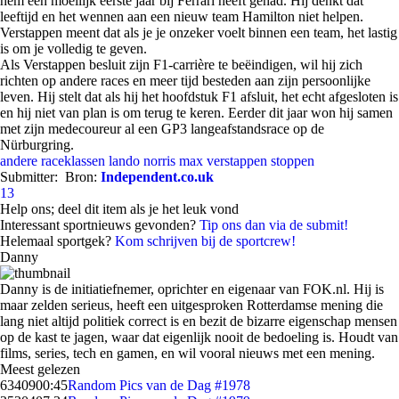
hem een moeilijk eerste jaar bij Ferrari heeft gehad. Hij denkt dat
leeftijd en het wennen aan een nieuw team Hamilton niet helpen.
Verstappen meent dat als je je onzeker voelt binnen een team, het lastig
is om je volledig te geven.
Als Verstappen besluit zijn F1-carrière te beëindigen, wil hij zich
richten op andere races en meer tijd besteden aan zijn persoonlijke
leven. Hij stelt dat als hij het hoofdstuk F1 afsluit, het echt afgesloten is
en hij niet van plan is om terug te keren. Eerder dit jaar won hij samen
met zijn medecoureur al een GP3 langeafstandsrace op de
Nürburgring.
andere raceklassen
lando norris
max verstappen
stoppen
Submitter:
Bron:
Independent.co.uk
13
Help ons; deel dit item als je het leuk vond
Interessant sportnieuws gevonden?
Tip ons dan via de submit!
Helemaal sportgek?
Kom schrijven bij de sportcrew!
Danny
Danny is de initiatiefnemer, oprichter en eigenaar van FOK.nl. Hij is
maar zelden serieus, heeft een uitgesproken Rotterdamse mening die
lang niet altijd politiek correct is en bezit de bizarre eigenschap mensen
op de kast te jagen, waar dat eigenlijk nooit de bedoeling is. Houdt van
films, series, tech en gamen, en wil vooral nieuws met een mening.
Meest gelezen
63409
00:45
Random Pics van de Dag #1978