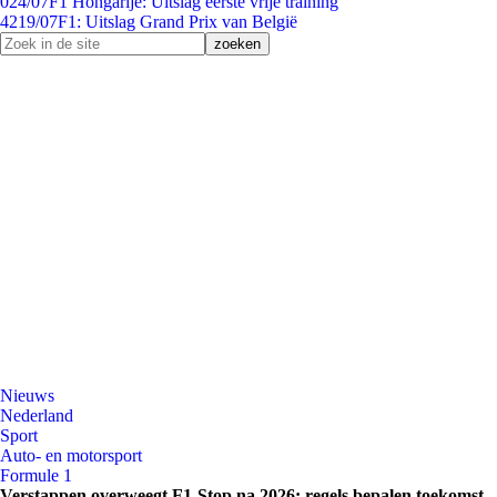
0
24/07
F1 Hongarije: Uitslag eerste vrije training
42
19/07
F1: Uitslag Grand Prix van België
Nieuws
Nederland
Sport
Auto- en motorsport
Formule 1
Verstappen overweegt F1-Stop na 2026: regels bepalen toekomst