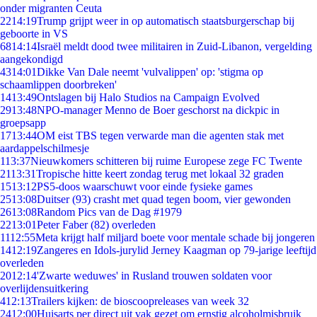
onder migranten Ceuta
22
14:19
Trump grijpt weer in op automatisch staatsburgerschap bij
geboorte in VS
68
14:14
Israël meldt dood twee militairen in Zuid-Libanon, vergelding
aangekondigd
43
14:01
Dikke Van Dale neemt 'vulvalippen' op: 'stigma op
schaamlippen doorbreken'
14
13:49
Ontslagen bij Halo Studios na Campaign Evolved
29
13:48
NPO-manager Menno de Boer geschorst na dickpic in
groepsapp
17
13:44
OM eist TBS tegen verwarde man die agenten stak met
aardappelschilmesje
1
13:37
Nieuwkomers schitteren bij ruime Europese zege FC Twente
21
13:31
Tropische hitte keert zondag terug met lokaal 32 graden
15
13:12
PS5-doos waarschuwt voor einde fysieke games
25
13:08
Duitser (93) crasht met quad tegen boom, vier gewonden
26
13:08
Random Pics van de Dag #1979
22
13:01
Peter Faber (82) overleden
11
12:55
Meta krijgt half miljard boete voor mentale schade bij jongeren
14
12:19
Zangeres en Idols-jurylid Jerney Kaagman op 79-jarige leeftijd
overleden
20
12:14
'Zwarte weduwes' in Rusland trouwen soldaten voor
overlijdensuitkering
4
12:13
Trailers kijken: de bioscoopreleases van week 32
24
12:00
Huisarts per direct uit vak gezet om ernstig alcoholmisbruik