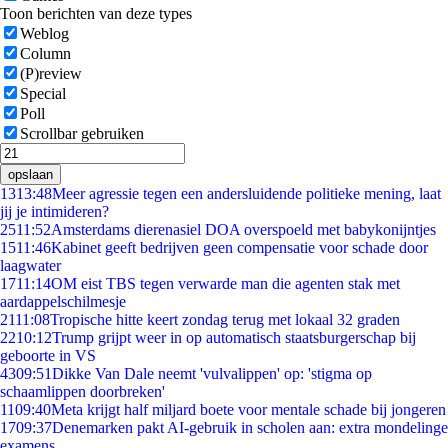
Toon berichten van deze types
Weblog
Column
(P)review
Special
Poll
Scrollbar gebruiken
opslaan
13
13:48
Meer agressie tegen een andersluidende politieke mening, laat
jij je intimideren?
25
11:52
Amsterdams dierenasiel DOA overspoeld met babykonijntjes
15
11:46
Kabinet geeft bedrijven geen compensatie voor schade door
laagwater
17
11:14
OM eist TBS tegen verwarde man die agenten stak met
aardappelschilmesje
21
11:08
Tropische hitte keert zondag terug met lokaal 32 graden
22
10:12
Trump grijpt weer in op automatisch staatsburgerschap bij
geboorte in VS
43
09:51
Dikke Van Dale neemt 'vulvalippen' op: 'stigma op
schaamlippen doorbreken'
11
09:40
Meta krijgt half miljard boete voor mentale schade bij jongeren
17
09:37
Denemarken pakt AI-gebruik in scholen aan: extra mondelinge
examens