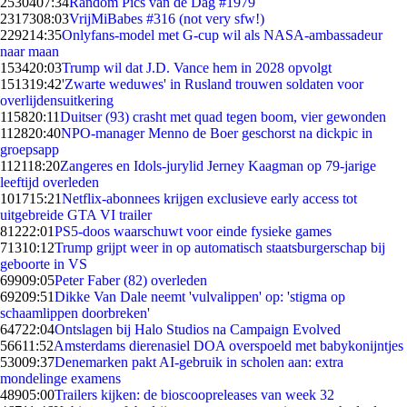
25304
07:34
Random Pics van de Dag #1979
23173
08:03
VrijMiBabes #316 (not very sfw!)
2292
14:35
Onlyfans-model met G-cup wil als NASA-ambassadeur
naar maan
1534
20:03
Trump wil dat J.D. Vance hem in 2028 opvolgt
1513
19:42
'Zwarte weduwes' in Rusland trouwen soldaten voor
overlijdensuitkering
1158
20:11
Duitser (93) crasht met quad tegen boom, vier gewonden
1128
20:40
NPO-manager Menno de Boer geschorst na dickpic in
groepsapp
1121
18:20
Zangeres en Idols-jurylid Jerney Kaagman op 79-jarige
leeftijd overleden
1017
15:21
Netflix-abonnees krijgen exclusieve early access tot
uitgebreide GTA VI trailer
812
22:01
PS5-doos waarschuwt voor einde fysieke games
713
10:12
Trump grijpt weer in op automatisch staatsburgerschap bij
geboorte in VS
699
09:05
Peter Faber (82) overleden
692
09:51
Dikke Van Dale neemt 'vulvalippen' op: 'stigma op
schaamlippen doorbreken'
647
22:04
Ontslagen bij Halo Studios na Campaign Evolved
566
11:52
Amsterdams dierenasiel DOA overspoeld met babykonijntjes
530
09:37
Denemarken pakt AI-gebruik in scholen aan: extra
mondelinge examens
489
05:00
Trailers kijken: de bioscoopreleases van week 32