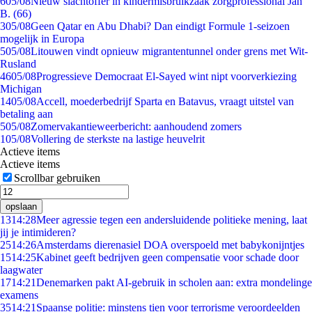
6
05/08
Nieuw slachtoffer in kindermisbruikzaak zorgprofessional Jan
B. (66)
3
05/08
Geen Qatar en Abu Dhabi? Dan eindigt Formule 1-seizoen
mogelijk in Europa
5
05/08
Litouwen vindt opnieuw migrantentunnel onder grens met Wit-
Rusland
46
05/08
Progressieve Democraat El-Sayed wint nipt voorverkiezing
Michigan
14
05/08
Accell, moederbedrijf Sparta en Batavus, vraagt uitstel van
betaling aan
5
05/08
Zomervakantieweerbericht: aanhoudend zomers
1
05/08
Vollering de sterkste na lastige heuvelrit
Actieve items
Actieve items
Scrollbar gebruiken
opslaan
13
14:28
Meer agressie tegen een andersluidende politieke mening, laat
jij je intimideren?
25
14:26
Amsterdams dierenasiel DOA overspoeld met babykonijntjes
15
14:25
Kabinet geeft bedrijven geen compensatie voor schade door
laagwater
17
14:21
Denemarken pakt AI-gebruik in scholen aan: extra mondelinge
examens
35
14:21
Spaanse politie: minstens tien voor terrorisme veroordeelden