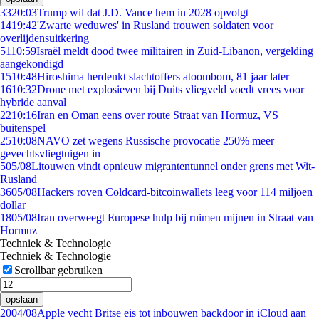
33
20:03
Trump wil dat J.D. Vance hem in 2028 opvolgt
14
19:42
'Zwarte weduwes' in Rusland trouwen soldaten voor
overlijdensuitkering
51
10:59
Israël meldt dood twee militairen in Zuid-Libanon, vergelding
aangekondigd
15
10:48
Hiroshima herdenkt slachtoffers atoombom, 81 jaar later
16
10:32
Drone met explosieven bij Duits vliegveld voedt vrees voor
hybride aanval
22
10:16
Iran en Oman eens over route Straat van Hormuz, VS
buitenspel
25
10:08
NAVO zet wegens Russische provocatie 250% meer
gevechtsvliegtuigen in
5
05/08
Litouwen vindt opnieuw migrantentunnel onder grens met Wit-
Rusland
36
05/08
Hackers roven Coldcard-bitcoinwallets leeg voor 114 miljoen
dollar
18
05/08
Iran overweegt Europese hulp bij ruimen mijnen in Straat van
Hormuz
Techniek & Technologie
Techniek & Technologie
Scrollbar gebruiken
opslaan
20
04/08
Apple vecht Britse eis tot inbouwen backdoor in iCloud aan