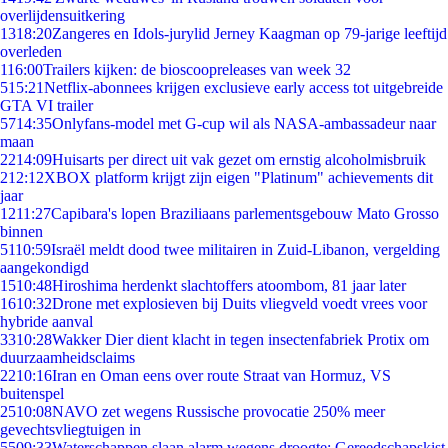
overlijdensuitkering
13
18:20
Zangeres en Idols-jurylid Jerney Kaagman op 79-jarige leeftijd
overleden
1
16:00
Trailers kijken: de bioscoopreleases van week 32
5
15:21
Netflix-abonnees krijgen exclusieve early access tot uitgebreide
GTA VI trailer
57
14:35
Onlyfans-model met G-cup wil als NASA-ambassadeur naar
maan
22
14:09
Huisarts per direct uit vak gezet om ernstig alcoholmisbruik
2
12:12
XBOX platform krijgt zijn eigen "Platinum" achievements dit
jaar
12
11:27
Capibara's lopen Braziliaans parlementsgebouw Mato Grosso
binnen
51
10:59
Israël meldt dood twee militairen in Zuid-Libanon, vergelding
aangekondigd
15
10:48
Hiroshima herdenkt slachtoffers atoombom, 81 jaar later
16
10:32
Drone met explosieven bij Duits vliegveld voedt vrees voor
hybride aanval
33
10:28
Wakker Dier dient klacht in tegen insectenfabriek Protix om
duurzaamheidsclaims
22
10:16
Iran en Oman eens over route Straat van Hormuz, VS
buitenspel
25
10:08
NAVO zet wegens Russische provocatie 250% meer
gevechtsvliegtuigen in
55
09:33
Waterschappen slaan alarm wegens droogte: Gereedschapskist