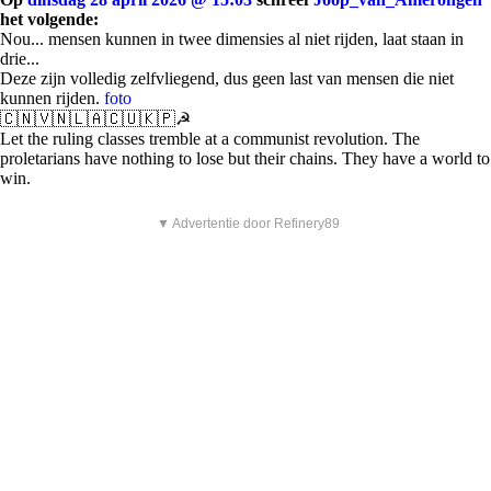
het volgende:
Nou... mensen kunnen in twee dimensies al niet rijden, laat staan in
drie...
Deze zijn volledig zelfvliegend, dus geen last van mensen die niet
kunnen rijden.
foto
🇨🇳🇻🇳🇱🇦🇨🇺🇰🇵☭
Let the ruling classes tremble at a communist revolution. The
proletarians have nothing to lose but their chains. They have a world to
win.
▼ Advertentie door Refinery89