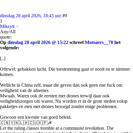
dinsdag 28 april 2026, 18:43 uur
#9
1
Mikeytt
Any/All
quote:
Op
dinsdag 28 april 2026 @ 15:22
schreef
Mutsaers__78
het
volgende:
[..]
Oftewel: gebakken lucht. Die toestemming gaat er nooit en te nimmer
komen.
Wellicht in China zelf, maar die geven dan ook geen ene fuck om
veiligheid van de afnemer.
Mwuah. Waren ook de eersten met drones terwijl daar ook
veiligheidszorgen om waren. Nu worden er in de grote steden volop
pakketjes en eten met drones bezorgd zonder enige problemen.
Gewoon een kwestie van goed beleid.
🇨🇳🇻🇳🇱🇦🇨🇺🇰🇵☭
Let the ruling classes tremble at a communist revolution. The