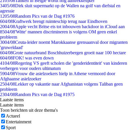
21
05/08
Tanken in België wordt nóg aantrekkelijker
34
05/08
Dirk sluit supermarkt op de Wallen na golf van diefstal en
agressie
12
05/08
Random Pics van de Dag #1976
6
04/08
Kraftwerk brengt ruimteschip terug naar Eindhoven
20
04/08
Apple vecht Britse eis tot inbouwen backdoor in iCloud aan
85
04/08
'Witte' mannen discrimineren is volgens OM geen enkel
probleem
30
04/08
Ceuta-leider noemt Marokkaanse grensaanval door migranten
'gruweldaad'
6
04/08
Grote natuurbrand Boschhuizerbergen groeit naar 100 hectare
6
04/08
FOK! was even down
41
04/08
Regering VS geeft scholen die 'genderidentiteit' van kinderen
verbergen voor ouders ultimatum
59
04/08
Vrouw die asielzoekers hielp in Athene vermoord door
Afghaanse asielzoeker
25
04/08
Lekker op vakantie naar Afghanistan volgens Taliban geen
probleem
23
04/08
Random Pics van de Dag #1975
Laatste items
Laatste items
Toon berichten uit deze thema's
Actueel
Entertainment
Sport