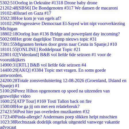
53
02:51
Oorlog in Oekraïne #1318 Drone baby drone
212
02:48
[SBS6] De Bondgenoten #317 We dansen de macaroni
191
02:40
Israel en Gaza #17
35
02:38
Hoe kom je van egels af?
101
02:29
Progressieve Democraat El-Sayed wint nipt voorverkiezing
Michigan
188
02:18
Oorlog Iran #136 Bridge and powerplant day incoming?
50
02:08
Het grote dagelijkse Trump nieuws topic #31
73
01:55
Migranten breken door grens naar Ceuta in Spanje,l #10
181
01:55
[ONLINE] Roddelpraat Topic #21
228
01:02
[Videoland] B&B vol liefde 6de seizoen #1 voor de
vooruitkijkers
149
00:31
[RTL] B&B vol liefde 6de seizoen #4
144
00:29
[AKQ] #3384 Topic met vragen. En soms goede
antwoorden.
242
00:28
Totale zonsverduistering 12-08-2026 (Groenland, IJsland en
Spanje) #1
51
00:26
Perez Hilton opgenomen op spoed na uitzenden van
gruwelijke video
16
00:25
[ATP Tour] #169 Tosti Tallon back on fire
15
00:08
Hoe ga jij om met een relatiebreuk?
274
23:56
Post hier pas overleden muzikanten #32
17
23:49
Pinda-allergie? Andermans poep slikken helpt misschien
10
23:38
Rechtszaak dodelijk ongeluk uitgesteld vanwege vakantie
advocaat