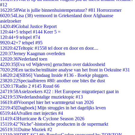
#12
162
20:58
Wat is jullie binnenhuistemperatuur? #81 Horrorzomer
60
20:54
Lisa (38) vermoord in Griekenland door Afghaanse
asielzoeker
14
20:49
Global Justice Report
1
20:44
+5 telspel #144 Keer 5 =
1
20:44
+9 telspel #74
99
20:42
+7 telspel #95
120
20:42
Teltopic #1558 tel door en door en door....
2
20:37
Jerney Kaagman overleden
120
20:36
Nederland toen
42
20:35
[Eva vd Wijdeven] geruchten over dakloosheid
70
20:29
Een tactische/militaire analyse van het front in Oekraïne #31
146
20:24
[SBS6] Vandaag Inside #136 - Boekje pluggen.
238
20:22
Speciaalbieren #80: another one bites the dust
15
20:17
Radio 2 #145 Ruud 66
247
19:58
Asielzoekers #22 : Het Europese migratiepact gaat in
242
19:53
Nederlandstalige muziektopic #13
166
19:49
Voorspel hier het warmtegetal van 2026
22
19:45
[Dagboek] Mijn struggles in het dagelijks leven
65
19:44
Afvallen met injecties #4
114
19:43
Hurricane & Cyclone Season 2026
151
19:42
"Niche"-historische producten in de supermarkt
265
19:31
Duitse Muziek #2
132
19:30
[DRT SC] #6: RendacGoden sponsored by TONZON