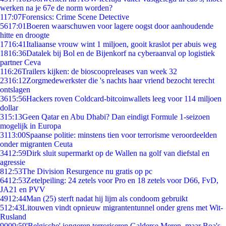
werken na je 67e de norm worden?
1
17:07
Forensics: Crime Scene Detective
56
17:01
Boeren waarschuwen voor lagere oogst door aanhoudende
hitte en droogte
17
16:41
Italiaanse vrouw wint 1 miljoen, gooit kraslot per abuis weg
18
16:36
Datalek bij Bol en de Bijenkorf na cyberaanval op logistiek
partner Ceva
1
16:26
Trailers kijken: de bioscoopreleases van week 32
23
16:12
Zorgmedewerkster die 's nachts haar vriend bezocht terecht
ontslagen
36
15:56
Hackers roven Coldcard-bitcoinwallets leeg voor 114 miljoen
dollar
3
15:13
Geen Qatar en Abu Dhabi? Dan eindigt Formule 1-seizoen
mogelijk in Europa
31
13:00
Spaanse politie: minstens tien voor terrorisme veroordeelden
onder migranten Ceuta
34
12:59
Dirk sluit supermarkt op de Wallen na golf van diefstal en
agressie
8
12:53
The Division Resurgence nu gratis op pc
64
12:53
Zetelpeiling: 24 zetels voor Pro en 18 zetels voor D66, FvD,
JA21 en PVV
49
12:44
Man (25) sterft nadat hij lijm als condoom gebruikt
5
12:43
Litouwen vindt opnieuw migrantentunnel onder grens met Wit-
Rusland
90
09:59
'Belgische' jongeren terroriseren Galderse Meren, maar Boa's