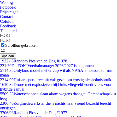
Weblog
Fotoboek
Prijsvragen
Contact
Colofon
Feedback
Tip de redactie
FOK!
FOK!
Scrollbar gebruiken
opslaan
19
22:45
Random Pics van de Dag #1978
2
21:30
De FOK!Voetbalmanager 2026/2027 is begonnen
57
14:35
Onlyfans-model met G-cup wil als NASA-ambassadeur naar
maan
22
14:09
Huisarts per direct uit vak gezet om ernstig alcoholmisbruik
16
10:32
Drone met explosieven bij Duits vliegveld voedt vrees voor
hybride aanval
55
09:33
Waterschappen slaan alarm wegens droogte: Gereedschapskist
leeg
23
06:40
Zorgmedewerkster die 's nachts haar vriend bezocht terecht
ontslagen
37
06/08
Random Pics van de Dag #1977