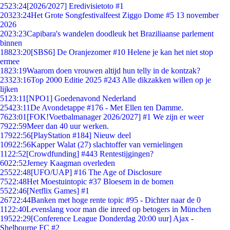
25
23:24
[2026/2027] Eredivisietoto #1
203
23:24
Het Grote Songfestivalfeest Ziggo Dome #5 13 november
2026
20
23:23
Capibara's wandelen doodleuk het Braziliaanse parlement
binnen
188
23:20
[SBS6] De Oranjezomer #10 Helene je kan het niet stop
ermee
18
23:19
Waarom doen vrouwen altijd hun telly in de kontzak?
233
23:16
Top 2000 Editie 2025 #243 Alle dikzakken willen op je
lijken
51
23:11
[NPO1] Goedenavond Nederland
254
23:11
De Avondetappe #176 - Met Ellen ten Damme.
76
23:01
[FOK!Voetbalmanager 2026/2027] #1 We zijn er weer
79
22:59
Meer dan 40 uur werken.
179
22:56
[PlayStation #184] Nieuw deel
109
22:56
Kapper Walat (27) slachtoffer van vernielingen
11
22:52
[Crowdfunding] #443 Rentestijgingen?
60
22:52
Jerney Kaagman overleden
255
22:48
[UFO/UAP] #16 The Age of Disclosure
75
22:48
Het Moestuintopic #37 Bloesem in de bomen
55
22:46
[Netflix Games] #1
267
22:44
Banken met hoge rente topic #95 - Dichter naar de 0
11
22:40
Levenslang voor man die inreed op betogers in München
195
22:29
[Conference League Donderdag 20:00 uur] Ajax -
Shelbourne FC #2