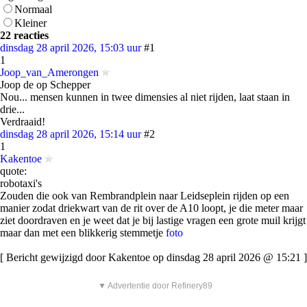
Normaal
Kleiner
22 reacties
dinsdag 28 april 2026, 15:03 uur
#1
1
Joop_van_Amerongen
Joop de op Schepper
Nou... mensen kunnen in twee dimensies al niet rijden, laat staan in
drie...
Verdraaid!
dinsdag 28 april 2026, 15:14 uur
#2
1
Kakentoe
quote:
robotaxi's
Zouden die ook van Rembrandplein naar Leidseplein rijden op een
manier zodat driekwart van de rit over de A10 loopt, je die meter maar
ziet doordraven en je weet dat je bij lastige vragen een grote muil krijgt
maar dan met een blikkerig stemmetje
foto
[ Bericht gewijzigd door Kakentoe op dinsdag 28 april 2026 @ 15:21 ]
▼ Advertentie door Refinery89