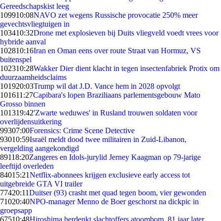
Gereedschapskist leeg
1099
10:08
NAVO zet wegens Russische provocatie 250% meer
gevechtsvliegtuigen in
1034
10:32
Drone met explosieven bij Duits vliegveld voedt vrees voor
hybride aanval
1028
10:16
Iran en Oman eens over route Straat van Hormuz, VS
buitenspel
1023
10:28
Wakker Dier dient klacht in tegen insectenfabriek Protix om
duurzaamheidsclaims
1019
20:03
Trump wil dat J.D. Vance hem in 2028 opvolgt
1016
11:27
Capibara's lopen Braziliaans parlementsgebouw Mato
Grosso binnen
1013
19:42
'Zwarte weduwes' in Rusland trouwen soldaten voor
overlijdensuitkering
993
07:00
Forensics: Crime Scene Detective
930
10:59
Israël meldt dood twee militairen in Zuid-Libanon,
vergelding aangekondigd
891
18:20
Zangeres en Idols-jurylid Jerney Kaagman op 79-jarige
leeftijd overleden
840
15:21
Netflix-abonnees krijgen exclusieve early access tot
uitgebreide GTA VI trailer
774
20:11
Duitser (93) crasht met quad tegen boom, vier gewonden
710
20:40
NPO-manager Menno de Boer geschorst na dickpic in
groepsapp
675
10:48
Hiroshima herdenkt slachtoffers atoombom, 81 jaar later