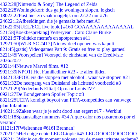
43
22:28
[Nintendo & Sony] The Legend of Zelda
38
22:28
Woningtekort: dus ga je woningen slopen, logisch
180
22:22
Post hier zo vaak mogelijk om 22:22 uur #76
246
22:12
Afbeeldingen die je gemaakt hebt met AI
216
22:05
[UEL/ECL live topic] #160 GOAAAAAAAAAAAAAL
5
21:58
[Boekbespreking] Yesteryear - Caro Claire Burke
193
21:57
Politieke meme's en spotprenten #11
129
21:50
[WLR SC #417] Nieuw deel openen was kaputt
8
21:45
[gratis] Videogames Part 9: Gratis en free-to-play games!
32
21:45
[Voorspellen] Voorspel de eindstand van de Eredivisie
2026/2027
20
21:44
Nieuwe Marvel films. #12
99
21:39
[NPO1] Het Familiediner #23 - te allen tijden
134
21:33
FOK!ers die stoppen met alcohol - waar we stoppen #21
65
21:32
De neergang van Duitsland als lichtend voorbeeld #3
123
21:29
[Nederlands Elftal] Op naar Louis IV?
69
21:27
De Bondgenoten Spoiler Topic #3
83
21:25
UEFA kondigt boycot van FIFA-competities aan vanwege
plan Infantino
140
21:19
Zaken waar je je echt dood aan ergert #17 - Werklui
68
21:18
Spaanstalige nummers #34 A que calor nos pasaremos por el
verano?
111
21:17
[Wielrennen #616] Brennan!
270
21:15
Het enige echte LEGO-topic #45 LEGOOOOOOOOOOO
169
21:13
Wat is op dit moment volgens jou de meest irritante reclame?