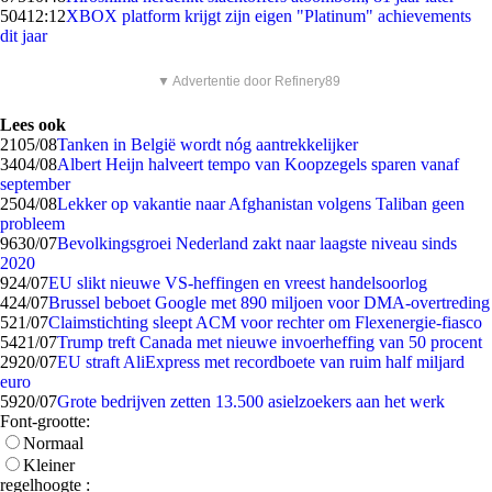
504
12:12
XBOX platform krijgt zijn eigen "Platinum" achievements
dit jaar
▼ Advertentie door Refinery89
Lees ook
21
05/08
Tanken in België wordt nóg aantrekkelijker
34
04/08
Albert Heijn halveert tempo van Koopzegels sparen vanaf
september
25
04/08
Lekker op vakantie naar Afghanistan volgens Taliban geen
probleem
96
30/07
Bevolkingsgroei Nederland zakt naar laagste niveau sinds
2020
9
24/07
EU slikt nieuwe VS-heffingen en vreest handelsoorlog
4
24/07
Brussel beboet Google met 890 miljoen voor DMA-overtreding
5
21/07
Claimstichting sleept ACM voor rechter om Flexenergie-fiasco
54
21/07
Trump treft Canada met nieuwe invoerheffing van 50 procent
29
20/07
EU straft AliExpress met recordboete van ruim half miljard
euro
59
20/07
Grote bedrijven zetten 13.500 asielzoekers aan het werk
Font-grootte:
Normaal
Kleiner
regelhoogte :