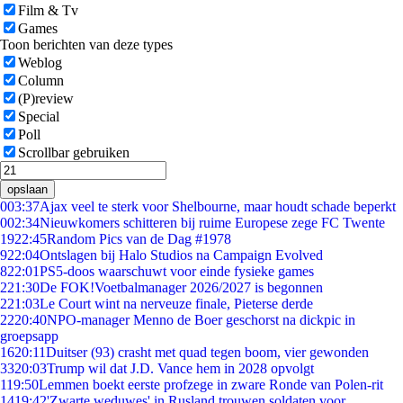
Film & Tv
Games
Toon berichten van deze types
Weblog
Column
(P)review
Special
Poll
Scrollbar gebruiken
opslaan
0
03:37
Ajax veel te sterk voor Shelbourne, maar houdt schade beperkt
0
02:34
Nieuwkomers schitteren bij ruime Europese zege FC Twente
19
22:45
Random Pics van de Dag #1978
9
22:04
Ontslagen bij Halo Studios na Campaign Evolved
8
22:01
PS5-doos waarschuwt voor einde fysieke games
2
21:30
De FOK!Voetbalmanager 2026/2027 is begonnen
2
21:03
Le Court wint na nerveuze finale, Pieterse derde
22
20:40
NPO-manager Menno de Boer geschorst na dickpic in
groepsapp
16
20:11
Duitser (93) crasht met quad tegen boom, vier gewonden
33
20:03
Trump wil dat J.D. Vance hem in 2028 opvolgt
1
19:50
Lemmen boekt eerste profzege in zware Ronde van Polen-rit
14
19:42
'Zwarte weduwes' in Rusland trouwen soldaten voor