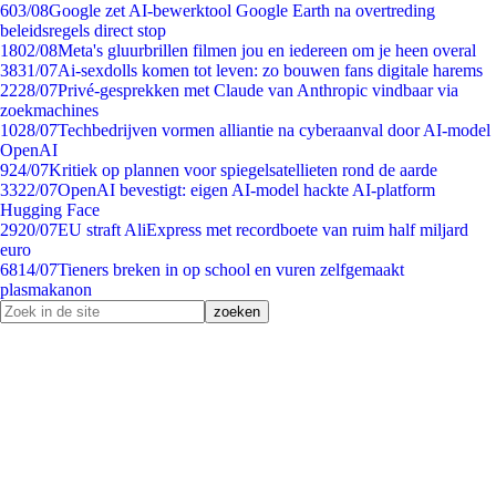
6
03/08
Google zet AI-bewerktool Google Earth na overtreding
beleidsregels direct stop
18
02/08
Meta's gluurbrillen filmen jou en iedereen om je heen overal
38
31/07
Ai-sexdolls komen tot leven: zo bouwen fans digitale harems
22
28/07
Privé-gesprekken met Claude van Anthropic vindbaar via
zoekmachines
10
28/07
Techbedrijven vormen alliantie na cyberaanval door AI-model
OpenAI
9
24/07
Kritiek op plannen voor spiegelsatellieten rond de aarde
33
22/07
OpenAI bevestigt: eigen AI-model hackte AI-platform
Hugging Face
29
20/07
EU straft AliExpress met recordboete van ruim half miljard
euro
68
14/07
Tieners breken in op school en vuren zelfgemaakt
plasmakanon