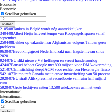
Economie
Economie
Scrollbar gebruiken
opslaan
21
05/08
Tanken in België wordt nóg aantrekkelijker
34
04/08
Albert Heijn halveert tempo van Koopzegels sparen vanaf
september
25
04/08
Lekker op vakantie naar Afghanistan volgens Taliban geen
probleem
96
30/07
Bevolkingsgroei Nederland zakt naar laagste niveau sinds
2020
9
24/07
EU slikt nieuwe VS-heffingen en vreest handelsoorlog
4
24/07
Brussel beboet Google met 890 miljoen voor DMA-overtreding
5
21/07
Claimstichting sleept ACM voor rechter om Flexenergie-fiasco
54
21/07
Trump treft Canada met nieuwe invoerheffing van 50 procent
29
20/07
EU straft AliExpress met recordboete van ruim half miljard
euro
59
20/07
Grote bedrijven zetten 13.500 asielzoekers aan het werk
Internationaal
Internationaal
Scrollbar gebruiken
opslaan