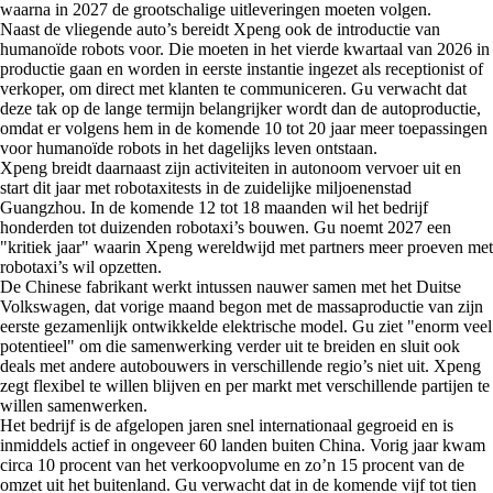
waarna in 2027 de grootschalige uitleveringen moeten volgen.
Naast de vliegende auto’s bereidt Xpeng ook de introductie van
humanoïde robots voor. Die moeten in het vierde kwartaal van 2026 in
productie gaan en worden in eerste instantie ingezet als receptionist of
verkoper, om direct met klanten te communiceren. Gu verwacht dat
deze tak op de lange termijn belangrijker wordt dan de autoproductie,
omdat er volgens hem in de komende 10 tot 20 jaar meer toepassingen
voor humanoïde robots in het dagelijks leven ontstaan.
Xpeng breidt daarnaast zijn activiteiten in autonoom vervoer uit en
start dit jaar met robotaxitests in de zuidelijke miljoenenstad
Guangzhou. In de komende 12 tot 18 maanden wil het bedrijf
honderden tot duizenden robotaxi’s bouwen. Gu noemt 2027 een
"kritiek jaar" waarin Xpeng wereldwijd met partners meer proeven met
robotaxi’s wil opzetten.
De Chinese fabrikant werkt intussen nauwer samen met het Duitse
Volkswagen, dat vorige maand begon met de massaproductie van zijn
eerste gezamenlijk ontwikkelde elektrische model. Gu ziet "enorm veel
potentieel" om die samenwerking verder uit te breiden en sluit ook
deals met andere autobouwers in verschillende regio’s niet uit. Xpeng
zegt flexibel te willen blijven en per markt met verschillende partijen te
willen samenwerken.
Het bedrijf is de afgelopen jaren snel internationaal gegroeid en is
inmiddels actief in ongeveer 60 landen buiten China. Vorig jaar kwam
circa 10 procent van het verkoopvolume en zo’n 15 procent van de
omzet uit het buitenland. Gu verwacht dat in de komende vijf tot tien