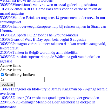
werken na je 67e de norm worden?
38
05/08
Vinted-foto's van vrouwen massaal gedeeld op seksfora
1
05/08
Nieuwe XBOX Game Pass titels voor de eerste helft van de
maand augustus
53
05/08
Van den Brink zet nog eens 14 gemeenten onder toezicht om
spreidingswet
18
05/08
Iran overweegt Europese hulp bij ruimen mijnen in Straat van
Hormuz
3
05/08
EA Sports FC 27 toont The Grounds-modus
1
05/08
Gears of War: E-Day open beta begint 6 augustus
36
05/08
Pentagon verbruikt meer raketten dan kan worden aangevuld,
tekort dreigt
21
05/08
Tanken in België wordt nóg aantrekkelijker
34
05/08
Dirk sluit supermarkt op de Wallen na golf van diefstal en
agressie
Actieve items
Actieve items
Scrollbar gebruiken
opslaan
13
06:11
Zangeres en Idols-jurylid Jerney Kaagman op 79-jarige leeftijd
overleden
16
05:35
Duitser (93) crasht met quad tegen boom, vier gewonden
22
04:53
NPO-manager Menno de Boer geschorst na dickpic in
groepsapp