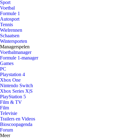
Sport
Voetbal
Formule 1
Autosport
Tennis
Wielrennen
Schaatsen
Wintersporten
Managerspelen
Voetbalmanager
Formule 1-manager
Games
PC
Playstation 4
Xbox One
Nintendo Switch
Xbox Series X|S
PlayStation 5
Film & TV
Film
Televisie
Trailers en Videos
Bioscoopagenda
Forum
Meer