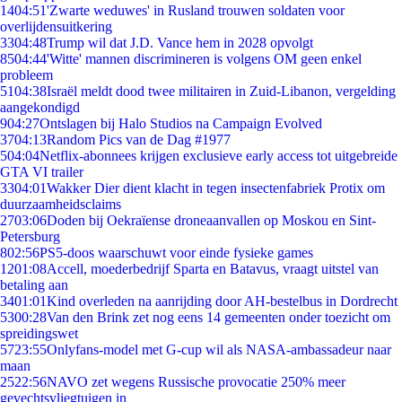
14
04:51
'Zwarte weduwes' in Rusland trouwen soldaten voor
overlijdensuitkering
33
04:48
Trump wil dat J.D. Vance hem in 2028 opvolgt
85
04:44
'Witte' mannen discrimineren is volgens OM geen enkel
probleem
51
04:38
Israël meldt dood twee militairen in Zuid-Libanon, vergelding
aangekondigd
9
04:27
Ontslagen bij Halo Studios na Campaign Evolved
37
04:13
Random Pics van de Dag #1977
5
04:04
Netflix-abonnees krijgen exclusieve early access tot uitgebreide
GTA VI trailer
33
04:01
Wakker Dier dient klacht in tegen insectenfabriek Protix om
duurzaamheidsclaims
27
03:06
Doden bij Oekraïense droneaanvallen op Moskou en Sint-
Petersburg
8
02:56
PS5-doos waarschuwt voor einde fysieke games
12
01:08
Accell, moederbedrijf Sparta en Batavus, vraagt uitstel van
betaling aan
34
01:01
Kind overleden na aanrijding door AH-bestelbus in Dordrecht
53
00:28
Van den Brink zet nog eens 14 gemeenten onder toezicht om
spreidingswet
57
23:55
Onlyfans-model met G-cup wil als NASA-ambassadeur naar
maan
25
22:56
NAVO zet wegens Russische provocatie 250% meer
gevechtsvliegtuigen in