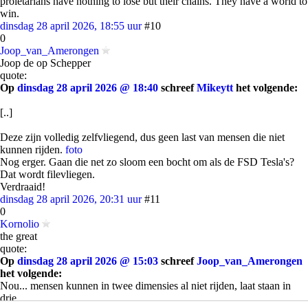
proletarians have nothing to lose but their chains. They have a world to
win.
dinsdag 28 april 2026, 18:55 uur
#10
0
Joop_van_Amerongen
Joop de op Schepper
quote:
Op
dinsdag 28 april 2026 @ 18:40
schreef
Mikeytt
het volgende:
[..]
Deze zijn volledig zelfvliegend, dus geen last van mensen die niet
kunnen rijden.
foto
Nog erger. Gaan die net zo sloom een bocht om als de FSD Tesla's?
Dat wordt filevliegen.
Verdraaid!
dinsdag 28 april 2026, 20:31 uur
#11
0
Kornolio
the great
quote:
Op
dinsdag 28 april 2026 @ 15:03
schreef
Joop_van_Amerongen
het volgende:
Nou... mensen kunnen in twee dimensies al niet rijden, laat staan in
drie...