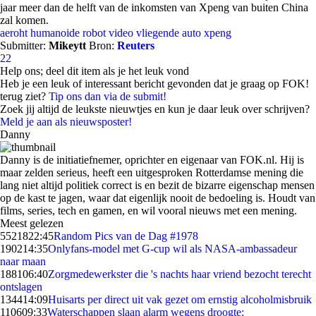
jaar meer dan de helft van de inkomsten van Xpeng van buiten China
zal komen.
aeroht
humanoide robot
video
vliegende auto
xpeng
Submitter:
Mikeytt
Bron:
Reuters
22
Help ons; deel dit item als je het leuk vond
Heb je een leuk of interessant bericht gevonden dat je graag op FOK!
terug ziet?
Tip ons dan via de submit!
Zoek jij altijd de leukste nieuwtjes en kun je daar leuk over schrijven?
Meld je aan als nieuwsposter!
Danny
Danny is de initiatiefnemer, oprichter en eigenaar van FOK.nl. Hij is
maar zelden serieus, heeft een uitgesproken Rotterdamse mening die
lang niet altijd politiek correct is en bezit de bizarre eigenschap mensen
op de kast te jagen, waar dat eigenlijk nooit de bedoeling is. Houdt van
films, series, tech en gamen, en wil vooral nieuws met een mening.
Meest gelezen
55218
22:45
Random Pics van de Dag #1978
1902
14:35
Onlyfans-model met G-cup wil als NASA-ambassadeur
naar maan
1881
06:40
Zorgmedewerkster die 's nachts haar vriend bezocht terecht
ontslagen
1344
14:09
Huisarts per direct uit vak gezet om ernstig alcoholmisbruik
1106
09:33
Waterschappen slaan alarm wegens droogte: