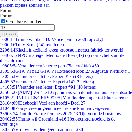
pakken topless zonnen aan
Forum
Forum
Scrollbar gebruiken
opslaan
10
06:17
Trump wil dat J.D. Vance hem in 2028 opvolgt
10
06:16
Tony Scott (54) overleden
22
06:14
Klacht ingediend tegen grootste insectenfabriek ter wereld
104
06:12
NPO-manager Menno de Boer (47) op non-actief stuurde
dick-pic rond
198
05:54
Verander een letter expert (7lettereditie) #50
38
05:53
GTA VI #12 GTA VI Extended look 27 Augustus Netflix/YT
13
05:53
Verander één letter. Expert # 75 (8 letters)
48
05:52
Verander één letter: Expert #143 (9 letters)
141
05:51
Verander één letter: Expert #91 (10 letters)
225
05:27
[AMV] VS #1312 spammers van de internationale rechtsorde
61
05:21
[INFLUENCERS #295] Van flodderslinger tot Shrek-crème
261
04:09
[Dagboek] Veel aan hoofd - Deel 27
31
04:08
Zou je vreemdgaan in een relatie kunnen vergeven?
239
03:54
Tour de France femmes 2026 #3 Tijd voor de borstcrawl
204
02:55
Trump wil Groenland #16 Het opengrensbeleid is de
schuldige
18
02:55
Vrouwen willen geen man meer #30