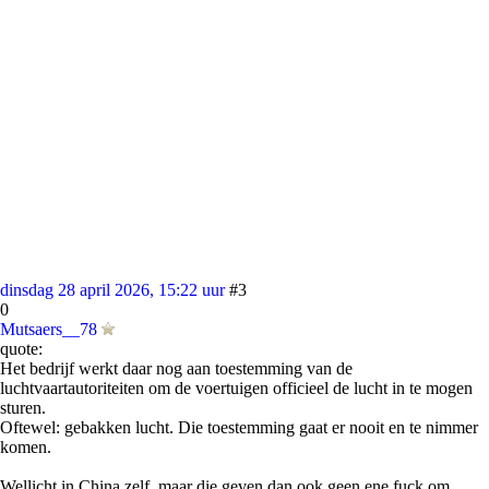
dinsdag 28 april 2026, 15:22 uur
#3
0
Mutsaers__78
quote:
Het bedrijf werkt daar nog aan toestemming van de
luchtvaartautoriteiten om de voertuigen officieel de lucht in te mogen
sturen.
Oftewel: gebakken lucht. Die toestemming gaat er nooit en te nimmer
komen.
Wellicht in China zelf, maar die geven dan ook geen ene fuck om