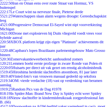
22
22:50
Iran en Oman eens over route Straat van Hormuz, VS
buitenspel
2
22:17
Le Court wint na nerveuze finale, Pieterse derde
55
21:25
Waterschappen slaan alarm wegens droogte: Gereedschapskist
leeg
45
21:00
Progressieve Democraat El-Sayed wint nipt voorverkiezing
Michigan
16
21:00
Drone met explosieven bij Duits vliegveld voedt vrees voor
hybride aanval
2
20:58
XBOX platform krijgt zijn eigen "Platinum" achievements dit
jaar
12
20:48
Capibara's lopen Braziliaans parlementsgebouw Mato Grosso
binnen
5
20:30
Zomervakantieweerbericht: aanhoudend zomers
1
20:21
Lemmen boekt eerste profzege in zware Ronde van Polen-rit
22
20:05
Huisarts per direct uit vak gezet om ernstig alcoholmisbruik
15
19:45
Hiroshima herdenkt slachtoffers atoombom, 81 jaar later
38
19:40
Vinted-foto's van vrouwen massaal gedeeld op seksfora
21
19:34
OM: vierde verdachte (18) vast op verdenking van beramen
aanslag
19
19:25
Random Pics van de Dag #1978
8
18:19
In Spider-Man: Brand New Day is Spidey echt weer Spidey
6
18:18
Nieuw slachtoffer in kindermisbruikzaak zorgprofessional Jan
B. (66)
45
17:10
Doorwerken na AOW-leeftijd vaker vastgelegd in cao's, moet