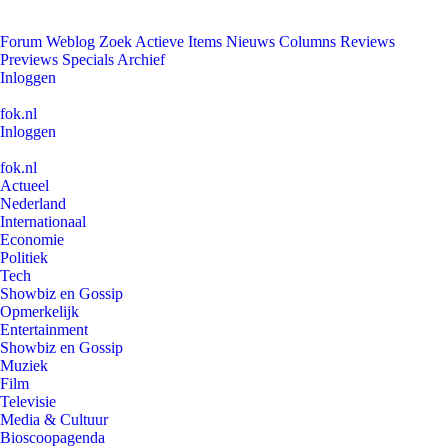
Forum
Weblog
Zoek
Actieve Items
Nieuws
Columns
Reviews
Previews
Specials
Archief
Inloggen
fok.nl
Inloggen
fok.nl
Actueel
Nederland
Internationaal
Economie
Politiek
Tech
Showbiz en Gossip
Opmerkelijk
Entertainment
Showbiz en Gossip
Muziek
Film
Televisie
Media & Cultuur
Bioscoopagenda