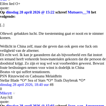
Elfen lied O+
quote:
Op
dinsdag 28 april 2026 @ 15:22
schreef
Mutsaers__78
het
volgende:
[..]
Oftewel: gebakken lucht. Die toestemming gaat er nooit en te nimmer
komen.
Wellicht in China zelf, maar die geven dan ook geen ene fuck om
veiligheid van de afnemer.
Eh echt wel. Ik kan je garanderen dat als bijvoorbeeld een flat instort
en iemand heeft verkeerde bouwmaterialen gekozen dat die persoon de
doodstraf krijgt. Zo zijn er nog wel wat voorbeelden geweest. Bewust
foute beslissingen nemen voor winst is dodelijk in China
Beatus vir qui suffert tentationem.
PSN Rinzewind en Cadsuana Melaidhrin
Stellar Blade *O* Sea of Stars *O* Trails Daybreak *O*
dinsdag 28 april 2026, 18:40 uur
#8
0
Mikeytt
Any/All
quote:
Op
dinsdag 28 april 2026 @ 15:03
schreef
Joop_van_Amerongen