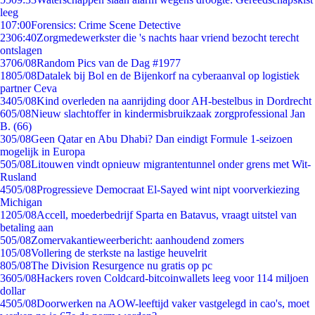
leeg
1
07:00
Forensics: Crime Scene Detective
23
06:40
Zorgmedewerkster die 's nachts haar vriend bezocht terecht
ontslagen
37
06/08
Random Pics van de Dag #1977
18
05/08
Datalek bij Bol en de Bijenkorf na cyberaanval op logistiek
partner Ceva
34
05/08
Kind overleden na aanrijding door AH-bestelbus in Dordrecht
6
05/08
Nieuw slachtoffer in kindermisbruikzaak zorgprofessional Jan
B. (66)
3
05/08
Geen Qatar en Abu Dhabi? Dan eindigt Formule 1-seizoen
mogelijk in Europa
5
05/08
Litouwen vindt opnieuw migrantentunnel onder grens met Wit-
Rusland
45
05/08
Progressieve Democraat El-Sayed wint nipt voorverkiezing
Michigan
12
05/08
Accell, moederbedrijf Sparta en Batavus, vraagt uitstel van
betaling aan
5
05/08
Zomervakantieweerbericht: aanhoudend zomers
1
05/08
Vollering de sterkste na lastige heuvelrit
8
05/08
The Division Resurgence nu gratis op pc
36
05/08
Hackers roven Coldcard-bitcoinwallets leeg voor 114 miljoen
dollar
45
05/08
Doorwerken na AOW-leeftijd vaker vastgelegd in cao's, moet