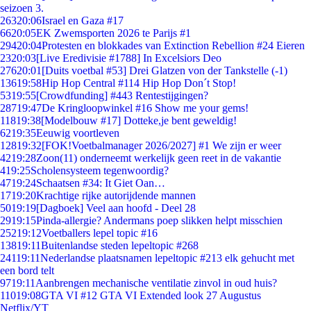
seizoen 3.
263
20:06
Israel en Gaza #17
66
20:05
EK Zwemsporten 2026 te Parijs #1
294
20:04
Protesten en blokkades van Extinction Rebellion #24 Eieren
23
20:03
[Live Eredivisie #1788] In Excelsiors Deo
276
20:01
[Duits voetbal #53] Drei Glatzen von der Tankstelle (-1)
136
19:58
Hip Hop Central #114 Hip Hop Don´t Stop!
53
19:55
[Crowdfunding] #443 Rentestijgingen?
287
19:47
De Kringloopwinkel #16 Show me your gems!
118
19:38
[Modelbouw #17] Dotteke,je bent geweldig!
62
19:35
Eeuwig voortleven
128
19:32
[FOK!Voetbalmanager 2026/2027] #1 We zijn er weer
42
19:28
Zoon(11) onderneemt werkelijk geen reet in de vakantie
4
19:25
Scholensysteem tegenwoordig?
47
19:24
Schaatsen #34: It Giet Oan…
17
19:20
Krachtige rijke autorijdende mannen
50
19:19
[Dagboek] Veel aan hoofd - Deel 28
29
19:15
Pinda-allergie? Andermans poep slikken helpt misschien
252
19:12
Voetballers lepel topic #16
138
19:11
Buitenlandse steden lepeltopic #268
241
19:11
Nederlandse plaatsnamen lepeltopic #213 elk gehucht met
een bord telt
97
19:11
Aanbrengen mechanische ventilatie zinvol in oud huis?
110
19:08
GTA VI #12 GTA VI Extended look 27 Augustus
Netflix/YT