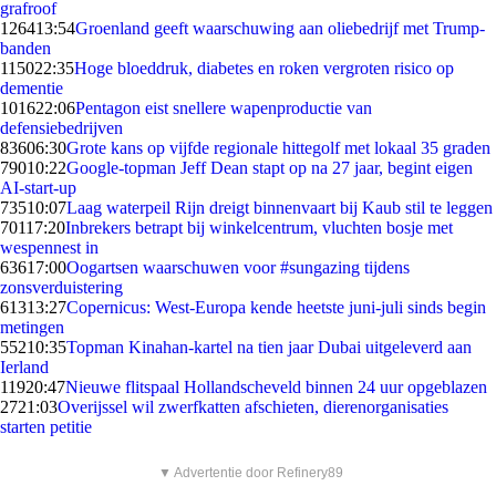
grafroof
1264
13:54
Groenland geeft waarschuwing aan oliebedrijf met Trump-
banden
1150
22:35
Hoge bloeddruk, diabetes en roken vergroten risico op
dementie
1016
22:06
Pentagon eist snellere wapenproductie van
defensiebedrijven
836
06:30
Grote kans op vijfde regionale hittegolf met lokaal 35 graden
790
10:22
Google-topman Jeff Dean stapt op na 27 jaar, begint eigen
AI-start-up
735
10:07
Laag waterpeil Rijn dreigt binnenvaart bij Kaub stil te leggen
701
17:20
Inbrekers betrapt bij winkelcentrum, vluchten bosje met
wespennest in
636
17:00
Oogartsen waarschuwen voor #sungazing tijdens
zonsverduistering
613
13:27
Copernicus: West-Europa kende heetste juni-juli sinds begin
metingen
552
10:35
Topman Kinahan-kartel na tien jaar Dubai uitgeleverd aan
Ierland
119
20:47
Nieuwe flitspaal Hollandscheveld binnen 24 uur opgeblazen
27
21:03
Overijssel wil zwerfkatten afschieten, dierenorganisaties
starten petitie
▼ Advertentie door Refinery89