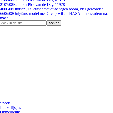
21
07/08
Random Pics van de Dag #1978
40
06/08
Duitser (93) crasht met quad tegen boom, vier gewonden
66
06/08
Onlyfans-model met G-cup wil als NASA-ambassadeur naar
maan
Special
Leuke lijstjes
Opmerkelijk