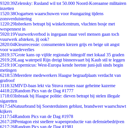
93
20:39
Zelensky: Rusland wil tot 50.000 Noord-Koreaanse militairen
inzetten
15
20:38
Oogartsen waarschuwen voor #sungazing tijdens
zonsverduistering
12
20:29
Inbrekers betrapt bij winkelcentrum, vluchten bosje met
wespennest in
59
20:19
Vuurwerkverbod is ingegaan maar veel mensen gaan toch
vuurwerk afsteken, jij ook?
28
20:04
Kleurrecessie: consumenten kiezen grijs en beige uit angst
voor waardeverlies
28
19:37
Grote kans op vijfde regionale hittegolf met lokaal 35 graden
29
19:29
Laag waterpeil Rijn dreigt binnenvaart bij Kaub stil te leggen
25
19:10
Copernicus: West-Europa kende heetste juni-juli sinds begin
metingen
62
18:53
Meerdere medewerkers Haagse begraafplaats verdacht van
grafroof
31
18:32
MIVD-baas lekt via Strava routes naar geheime kazerne
44
18:22
Random Pics van de Dag #1777
17
18:03
Inbraak bij Haagse politie: dieven betrapt bij stelen illegale
sigaretten
9
17:54
Natuurbrand bij Soesterduinen geblust, brandweer waarschuwt
kijkers
21
17:54
Random Pics van de Dag #1978
26
17:28
Pentagon eist snellere wapenproductie van defensiebedrijven
62
17:26
Random Pics van de Dag #1981