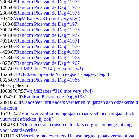
38
06/08
Random Pics van de Dag #1977
12
05/08
Random Pics van de Dag #1976
23
04/08
Random Pics van de Dag #1975
7
03/08
VrijMiBabes #315 (not very sfw!)
41
03/08
Random Pics van de Dag #1974
30
02/08
Random Pics van de Dag #1973
44
01/08
Random Pics van de Dag #1972
49
31/07
Random Pics van de Dag #1971
36
30/07
Random Pics van de Dag #1970
44
29/07
Random Pics van de Dag #1969
32
28/07
Random Pics van de Dag #1968
40
27/07
Random Pics van de Dag #1967
14
27/07
VrijMiBabes #314 (not very sfw!)
15
25/07
FOK!kers lopen de Nijmeegse 4-daagse: Dag 4
83
25/07
Random Pics van de Dag #1966
Meest gelezen
106897
07:57
VrijMiBabes #316 (not very sfw!)
69747
01:03
Random Pics van de Dag #1981
2391
06:38
Manosfeer-influencers verdienen miljarden aan onzekerheid
jongeren
1649
12:27
Vuurwerkverbod is ingegaan maar veel mensen gaan toch
vuurwerk afsteken, jij ook?
1364
23:17
Kleurrecessie: consumenten kiezen grijs en beige uit angst
voor waardeverlies
1311
10:51
Meerdere medewerkers Haagse begraafplaats verdacht van