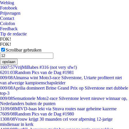
Weblog
Fotoboek
Prijsvragen
Contact
Colofon
Feedback
Tip de redactie
FOK!
FOK!
Scrollbar gebruiken
opslaan
16
07:57
VrijMiBabes #316 (not very sfw!)
62
01:03
Random Pics van de Dag #1981
0
09/08
Almansa wint Moto3-race Silverstone, Uriarte profiteert niet
van afwezige kampioenschapsleider
0
09/08
Aprilia domineert Britse Grand Prix op Silverstone met dubbele
top-3
0
09/08
Sensationele Moto2-race Silverstone levert nieuwe winnaar op,
Nederlanders buiten de punten
31
09/08
MIVD-baas lekt via Strava routes naar geheime kazerne
76
09/08
Random Pics van de Dag #1980
13
08/08
Vrouw krijgt 30 maanden cel voor afpersing 12-jarige
misdienaar in kerk