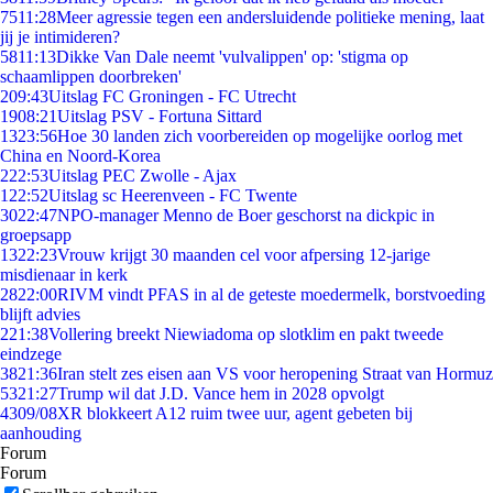
75
11:28
Meer agressie tegen een andersluidende politieke mening, laat
jij je intimideren?
58
11:13
Dikke Van Dale neemt 'vulvalippen' op: 'stigma op
schaamlippen doorbreken'
2
09:43
Uitslag FC Groningen - FC Utrecht
19
08:21
Uitslag PSV - Fortuna Sittard
13
23:56
Hoe 30 landen zich voorbereiden op mogelijke oorlog met
China en Noord-Korea
2
22:53
Uitslag PEC Zwolle - Ajax
1
22:52
Uitslag sc Heerenveen - FC Twente
30
22:47
NPO-manager Menno de Boer geschorst na dickpic in
groepsapp
13
22:23
Vrouw krijgt 30 maanden cel voor afpersing 12-jarige
misdienaar in kerk
28
22:00
RIVM vindt PFAS in al de geteste moedermelk, borstvoeding
blijft advies
2
21:38
Vollering breekt Niewiadoma op slotklim en pakt tweede
eindzege
38
21:36
Iran stelt zes eisen aan VS voor heropening Straat van Hormuz
53
21:27
Trump wil dat J.D. Vance hem in 2028 opvolgt
43
09/08
XR blokkeert A12 ruim twee uur, agent gebeten bij
aanhouding
Forum
Forum