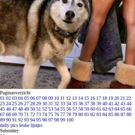
Paginaoverzicht
01
02
03
04
05
06
07
08
09
10
11
12
13
14
15
16
17
18
19
20
21
22
23
24
25
26
27
28
29
30
31
32
33
34
35
36
37
38
39
40
41
42
43
44
45
46
47
48
49
50
51
52
53
54
55
56
57
58
59
60
61
62
63
64
65
66
67
68
69
70
71
72
73
74
75
76
77
78
79
80
81
82
83
84
85
86
87
88
89
90
91
92
93
94
95
96
97
98
99
100
daily pics
leuke lijstjes
Submitter: