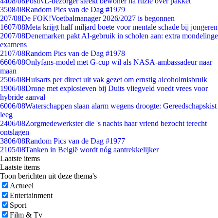
44
08/08
PostNL-bezorger steekt bewoner na ruzie over pakket
35
08/08
Random Pics van de Dag #1979
2
07/08
De FOK!Voetbalmanager 2026/2027 is begonnen
16
07/08
Meta krijgt half miljard boete voor mentale schade bij jongeren
20
07/08
Denemarken pakt AI-gebruik in scholen aan: extra mondelinge
examens
21
07/08
Random Pics van de Dag #1978
66
06/08
Onlyfans-model met G-cup wil als NASA-ambassadeur naar
maan
25
06/08
Huisarts per direct uit vak gezet om ernstig alcoholmisbruik
19
06/08
Drone met explosieven bij Duits vliegveld voedt vrees voor
hybride aanval
60
06/08
Waterschappen slaan alarm wegens droogte: Gereedschapskist
leeg
24
06/08
Zorgmedewerkster die 's nachts haar vriend bezocht terecht
ontslagen
38
06/08
Random Pics van de Dag #1977
21
05/08
Tanken in België wordt nóg aantrekkelijker
Laatste items
Laatste items
Toon berichten uit deze thema's
Actueel
Entertainment
Sport
Film & Tv