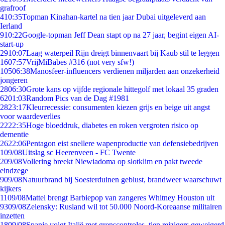
grafroof
4
10:35
Topman Kinahan-kartel na tien jaar Dubai uitgeleverd aan
Ierland
9
10:22
Google-topman Jeff Dean stapt op na 27 jaar, begint eigen AI-
start-up
29
10:07
Laag waterpeil Rijn dreigt binnenvaart bij Kaub stil te leggen
16
07:57
VrijMiBabes #316 (not very sfw!)
105
06:38
Manosfeer-influencers verdienen miljarden aan onzekerheid
jongeren
28
06:30
Grote kans op vijfde regionale hittegolf met lokaal 35 graden
62
01:03
Random Pics van de Dag #1981
28
23:17
Kleurrecessie: consumenten kiezen grijs en beige uit angst
voor waardeverlies
22
22:35
Hoge bloeddruk, diabetes en roken vergroten risico op
dementie
26
22:06
Pentagon eist snellere wapenproductie van defensiebedrijven
1
09/08
Uitslag sc Heerenveen - FC Twente
2
09/08
Vollering breekt Niewiadoma op slotklim en pakt tweede
eindzege
9
09/08
Natuurbrand bij Soesterduinen geblust, brandweer waarschuwt
kijkers
11
09/08
Mattel brengt Barbiepop van zangeres Whitney Houston uit
93
09/08
Zelensky: Rusland wil tot 50.000 Noord-Koreaanse militairen
inzetten
18
09/08
Spanje volgt Italië met grenscontroles, tien reizigers geweigerd