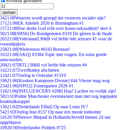
Scrollbar gebruiken
opslaan
34
21:08
Waarom wordt gezegd dat vrouwen socialer zijn?
171
21:08
EK Atletiek 2026 te Birmingham #1
157
21:08
Hoe denkt God echt over homo-seksualiteit? deel 4
58
21:08
[SBS6] De Bondgenoten #319 De gieren in de finale
265
21:08
[Videoland] B&B vol liefde 6de seizoen #1 voor de
vooruitkijkers
258
21:08
[Wielrennen #616] Brennan!
163
21:08
[AKQ] #3384 Topic met vragen. En soms goede
antwoorden.
208
21:07
[RTL] B&B vol liefde 6de seizoen #4
142
21:07
Zwerfkatten afschieten
124
21:07
Oorlog in Oekraïne #1319
196
21:06
[Keuken Kampioen Divisie] #44 Vitesse mag weg
234
21:06
[NPO2] Zomergasten 2026 #1
118
21:06
[INFLUENCERS #298] Hup! Lachen en vrolijk zijn!
58
21:03
Politie Manchester overmeestert man met nog ingepakte
honkbalknuppel
136
21:02
[Nederlands Elftal] Op naar Louis IV?
54
21:02
Oorlog Iran #137 Op naar een mooie toekomst
141
20:59
Nieuwe flitspaal in Hollandscheveld binnen 24 uur
opgeblazen
109
20:56
Nederlandse Politiek #725