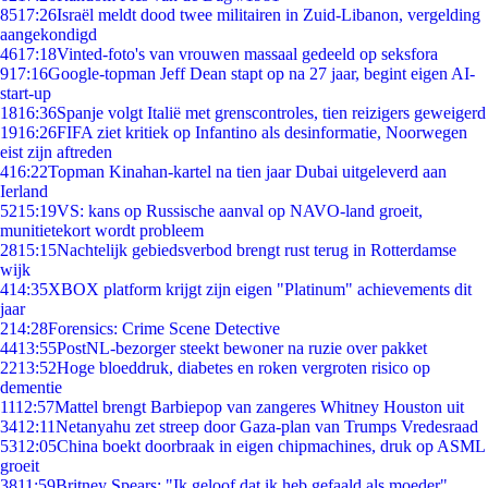
85
17:26
Israël meldt dood twee militairen in Zuid-Libanon, vergelding
aangekondigd
46
17:18
Vinted-foto's van vrouwen massaal gedeeld op seksfora
9
17:16
Google-topman Jeff Dean stapt op na 27 jaar, begint eigen AI-
start-up
18
16:36
Spanje volgt Italië met grenscontroles, tien reizigers geweigerd
19
16:26
FIFA ziet kritiek op Infantino als desinformatie, Noorwegen
eist zijn aftreden
4
16:22
Topman Kinahan-kartel na tien jaar Dubai uitgeleverd aan
Ierland
52
15:19
VS: kans op Russische aanval op NAVO-land groeit,
munitietekort wordt probleem
28
15:15
Nachtelijk gebiedsverbod brengt rust terug in Rotterdamse
wijk
4
14:35
XBOX platform krijgt zijn eigen "Platinum" achievements dit
jaar
2
14:28
Forensics: Crime Scene Detective
44
13:55
PostNL-bezorger steekt bewoner na ruzie over pakket
22
13:52
Hoge bloeddruk, diabetes en roken vergroten risico op
dementie
11
12:57
Mattel brengt Barbiepop van zangeres Whitney Houston uit
34
12:11
Netanyahu zet streep door Gaza-plan van Trumps Vredesraad
53
12:05
China boekt doorbraak in eigen chipmachines, druk op ASML
groeit
38
11:59
Britney Spears: "Ik geloof dat ik heb gefaald als moeder"