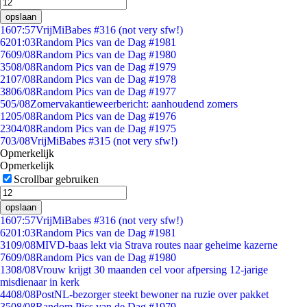
opslaan
16
07:57
VrijMiBabes #316 (not very sfw!)
62
01:03
Random Pics van de Dag #1981
76
09/08
Random Pics van de Dag #1980
35
08/08
Random Pics van de Dag #1979
21
07/08
Random Pics van de Dag #1978
38
06/08
Random Pics van de Dag #1977
5
05/08
Zomervakantieweerbericht: aanhoudend zomers
12
05/08
Random Pics van de Dag #1976
23
04/08
Random Pics van de Dag #1975
7
03/08
VrijMiBabes #315 (not very sfw!)
Opmerkelijk
Opmerkelijk
Scrollbar gebruiken
opslaan
16
07:57
VrijMiBabes #316 (not very sfw!)
62
01:03
Random Pics van de Dag #1981
31
09/08
MIVD-baas lekt via Strava routes naar geheime kazerne
76
09/08
Random Pics van de Dag #1980
13
08/08
Vrouw krijgt 30 maanden cel voor afpersing 12-jarige
misdienaar in kerk
44
08/08
PostNL-bezorger steekt bewoner na ruzie over pakket
35
08/08
Random Pics van de Dag #1979