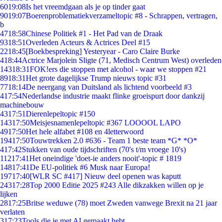
60
19:08
Is het vreemdgaan als je op tinder gaat
90
19:07
Boerenproblematiekverzameltopic #8 - Schrappen, vertragen,
b
47
18:58
Chinese Politiek #1 - Het Pad van de Draak
93
18:51
Overleden Acteurs & Actrices Deel #15
22
18:45
[Boekbespreking] Yesteryear - Caro Claire Burke
4
18:44
Actrice Marjolein Sligte (71, Medisch Centrum West) overleden
143
18:31
FOK!ers die stoppen met alcohol - waar we stoppen #21
89
18:31
Het grote dagelijkse Trump nieuws topic #31
77
18:14
De neergang van Duitsland als lichtend voorbeeld #3
4
17:54
Nederlandse industrie maakt flinke groeispurt door dankzij
machinebouw
43
17:51
Dierenlepeltopic #150
143
17:50
Meisjesnamenlepeltopic #367 LOOOOL LAPO
49
17:50
Het hele alfabet #108 en 4letterwoord
194
17:50
Touwtrekken 2.0 #636 - Team 1 beste team *G* *O*
4
17:42
Stukken van oude tijdschriften (70's t/m vroege 10's)
112
17:41
Het oneindige 'doet-ie anders nooit'-topic # 1819
148
17:41
De EU-politiek #6 Musk naar Europa!
197
17:40
[WLR SC #417] Nieuw deel openen was kaputt
243
17:28
Top 2000 Editie 2025 #243 Alle dikzakken willen op je
lijken
28
17:25
Britse weduwe (78) moet Zweden vanwege Brexit na 21 jaar
verlaten
3
17:23
Tools die je met AI gemaakt hebt.