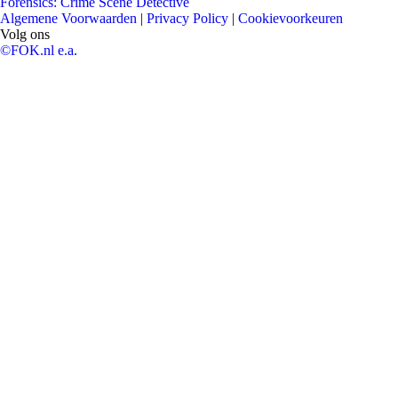
Forensics: Crime Scene Detective
Algemene Voorwaarden
|
Privacy Policy
|
Cookievoorkeuren
Volg ons
©FOK.nl e.a.