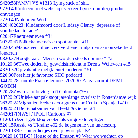
94
20:53
[AMV] VS #1313 Lying sack of shit.
97
20:49
Probleem met webshop: verkeerd (veel duurder) product
ontvangen
27
20:49
Natuur en Wild
9
20:48
2023: Kindermoord door Lindsay Clancy: depressie of
voorbedachte rade?
6
20:47
Energietarieven #34
207
20:47
Politieke meme's en spotprenten #11
62
20:45
Manosfeer-influencers verdienen miljarden aan onzekerheid
jongeren
98
20:37
Hoogleraar: "Mensen worden steeds dommer" #2
101
20:36
Twee doden bij geweldsincident in Drents Weiteveen #15
43
20:32
Op vakantie met (kleine) kinderen #30
5
20:30
Post hier je favoriete SHO podcast!
144
20:28
Tour de France femmes 2026 #7 Allez vooruit DEMI
GODIN
9
20:28
Zware aardbeving treft Colombia (7+)
187
20:26
Unieke aanpak stopt jarenlange overlast in Rotterdamse wijk
263
20:24
Migranten breken door grens naar Ceuta in Spanje,l #10
109
20:21
De Schatkamer van Beeld & Geluid #4
44
20:17
[NWS] / [POL] Cartoons #7
61
20:16
Jezelf gelukkig voelen als vrijgezelle vijftiger
5
20:15
Russia vs Ukraine #92 de hegemonie van unclescorp
62
20:13
Bestaan er liedjes over je woonplaats?
200
20:10
[HBO] House of the Dragon #9 Waar we wachten op