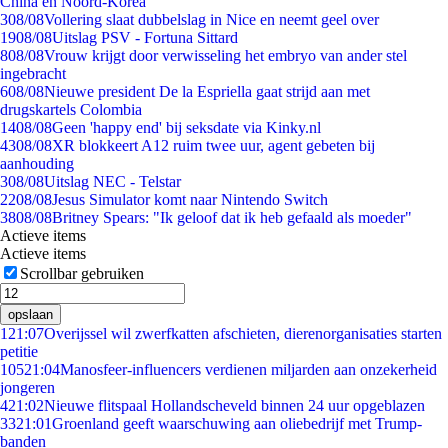
China en Noord-Korea
3
08/08
Vollering slaat dubbelslag in Nice en neemt geel over
19
08/08
Uitslag PSV - Fortuna Sittard
8
08/08
Vrouw krijgt door verwisseling het embryo van ander stel
ingebracht
6
08/08
Nieuwe president De la Espriella gaat strijd aan met
drugskartels Colombia
14
08/08
Geen 'happy end' bij seksdate via Kinky.nl
43
08/08
XR blokkeert A12 ruim twee uur, agent gebeten bij
aanhouding
3
08/08
Uitslag NEC - Telstar
22
08/08
Jesus Simulator komt naar Nintendo Switch
38
08/08
Britney Spears: "Ik geloof dat ik heb gefaald als moeder"
Actieve items
Actieve items
Scrollbar gebruiken
opslaan
1
21:07
Overijssel wil zwerfkatten afschieten, dierenorganisaties starten
petitie
105
21:04
Manosfeer-influencers verdienen miljarden aan onzekerheid
jongeren
4
21:02
Nieuwe flitspaal Hollandscheveld binnen 24 uur opgeblazen
33
21:01
Groenland geeft waarschuwing aan oliebedrijf met Trump-
banden