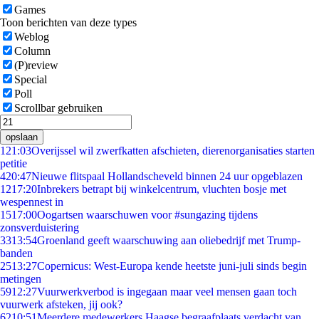
Games
Toon berichten van deze types
Weblog
Column
(P)review
Special
Poll
Scrollbar gebruiken
opslaan
1
21:03
Overijssel wil zwerfkatten afschieten, dierenorganisaties starten
petitie
4
20:47
Nieuwe flitspaal Hollandscheveld binnen 24 uur opgeblazen
12
17:20
Inbrekers betrapt bij winkelcentrum, vluchten bosje met
wespennest in
15
17:00
Oogartsen waarschuwen voor #sungazing tijdens
zonsverduistering
33
13:54
Groenland geeft waarschuwing aan oliebedrijf met Trump-
banden
25
13:27
Copernicus: West-Europa kende heetste juni-juli sinds begin
metingen
59
12:27
Vuurwerkverbod is ingegaan maar veel mensen gaan toch
vuurwerk afsteken, jij ook?
62
10:51
Meerdere medewerkers Haagse begraafplaats verdacht van