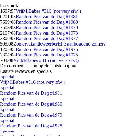
Lees ook
16
07:57
VrijMiBabes #316 (not very sfw!)
62
01:03
Random Pics van de Dag #1981
76
09/08
Random Pics van de Dag #1980
35
08/08
Random Pics van de Dag #1979
21
07/08
Random Pics van de Dag #1978
38
06/08
Random Pics van de Dag #1977
5
05/08
Zomervakantieweerbericht: aanhoudend zomers
12
05/08
Random Pics van de Dag #1976
23
04/08
Random Pics van de Dag #1975
7
03/08
VrijMiBabes #315 (not very sfw!)
De comments staan op de laatste pagina
Laatste reviews en specials
special
VrijMiBabes #316 (not very sfw!)
special
Random Pics van de Dag #1981
special
Random Pics van de Dag #1980
special
Random Pics van de Dag #1979
special
Random Pics van de Dag #1978
review