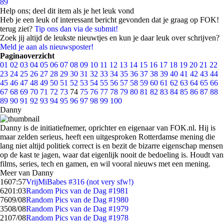
89
Help ons; deel dit item als je het leuk vond
Heb je een leuk of interessant bericht gevonden dat je graag op FOK!
terug ziet?
Tip ons dan via de submit!
Zoek jij altijd de leukste nieuwtjes en kun je daar leuk over schrijven?
Meld je aan als nieuwsposter!
Paginaoverzicht
01
02
03
04
05
06
07
08
09
10
11
12
13
14
15
16
17
18
19
20
21
22
23
24
25
26
27
28
29
30
31
32
33
34
35
36
37
38
39
40
41
42
43
44
45
46
47
48
49
50
51
52
53
54
55
56
57
58
59
60
61
62
63
64
65
66
67
68
69
70
71
72
73
74
75
76
77
78
79
80
81
82
83
84
85
86
87
88
89
90
91
92
93
94
95
96
97
98
99
100
Danny
Danny is de initiatiefnemer, oprichter en eigenaar van FOK.nl. Hij is
maar zelden serieus, heeft een uitgesproken Rotterdamse mening die
lang niet altijd politiek correct is en bezit de bizarre eigenschap mensen
op de kast te jagen, waar dat eigenlijk nooit de bedoeling is. Houdt van
films, series, tech en gamen, en wil vooral nieuws met een mening.
Meer van Danny
16
07:57
VrijMiBabes #316 (not very sfw!)
62
01:03
Random Pics van de Dag #1981
76
09/08
Random Pics van de Dag #1980
35
08/08
Random Pics van de Dag #1979
21
07/08
Random Pics van de Dag #1978