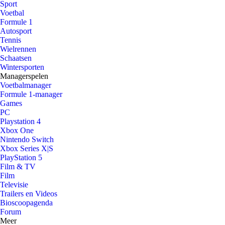
Sport
Voetbal
Formule 1
Autosport
Tennis
Wielrennen
Schaatsen
Wintersporten
Managerspelen
Voetbalmanager
Formule 1-manager
Games
PC
Playstation 4
Xbox One
Nintendo Switch
Xbox Series X|S
PlayStation 5
Film & TV
Film
Televisie
Trailers en Videos
Bioscoopagenda
Forum
Meer