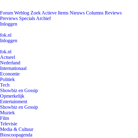
Forum
Weblog
Zoek
Actieve Items
Nieuws
Columns
Reviews
Previews
Specials
Archief
Inloggen
fok.nl
Inloggen
fok.nl
Actueel
Nederland
Internationaal
Economie
Politiek
Tech
Showbiz en Gossip
Opmerkelijk
Entertainment
Showbiz en Gossip
Muziek
Film
Televisie
Media & Cultuur
Bioscoopagenda