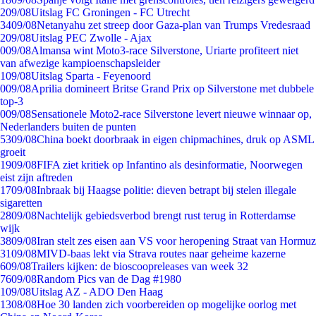
2
09/08
Uitslag FC Groningen - FC Utrecht
34
09/08
Netanyahu zet streep door Gaza-plan van Trumps Vredesraad
2
09/08
Uitslag PEC Zwolle - Ajax
0
09/08
Almansa wint Moto3-race Silverstone, Uriarte profiteert niet
van afwezige kampioenschapsleider
1
09/08
Uitslag Sparta - Feyenoord
0
09/08
Aprilia domineert Britse Grand Prix op Silverstone met dubbele
top-3
0
09/08
Sensationele Moto2-race Silverstone levert nieuwe winnaar op,
Nederlanders buiten de punten
53
09/08
China boekt doorbraak in eigen chipmachines, druk op ASML
groeit
19
09/08
FIFA ziet kritiek op Infantino als desinformatie, Noorwegen
eist zijn aftreden
17
09/08
Inbraak bij Haagse politie: dieven betrapt bij stelen illegale
sigaretten
28
09/08
Nachtelijk gebiedsverbod brengt rust terug in Rotterdamse
wijk
38
09/08
Iran stelt zes eisen aan VS voor heropening Straat van Hormuz
31
09/08
MIVD-baas lekt via Strava routes naar geheime kazerne
6
09/08
Trailers kijken: de bioscoopreleases van week 32
76
09/08
Random Pics van de Dag #1980
1
09/08
Uitslag AZ - ADO Den Haag
13
08/08
Hoe 30 landen zich voorbereiden op mogelijke oorlog met