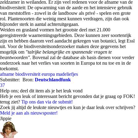
zeldzamer in weilanden. Er zijn veel redenen voor de afname van de
biodiversiteit: De opwarming van de aarde en het intensieve gebruik
van meststoffen - zowel in de landbouw als privé - spelen een grote
rol. Plantenoorten die weinig mest kunnen verdragen, zijn dan ook
bijzonder sterk in aantal achteruitgegaan.
Weiden en grasland vormen het grootste deel met 21.000
geregistreerde waarnemingsgebieden. Deze kunnen zeer soortenrijk
zijn en hebben daarom veel aandacht gekregen van botanici, legt Essl
uit. Voor de biodiversiteitsonderzoeker maken deze gegevens het
mogelijk om
"talrijke belangrijke en spannende vragen te
beantwoorden".
Bovenal zal de database als basis dienen voor verder
onderzoek naar het verlies van soorten in Europa tot nu toe en in de
toekomst.
afname
biodiversiteit
europa
madeliefjes
Submitter:
Bron:
Deutschlandfunk
37
Help ons; deel dit item als je het leuk vond
Heb je een leuk of interessant bericht gevonden dat je graag op FOK!
terug ziet?
Tip ons dan via de submit!
Zoek jij altijd de leukste nieuwtjes en kun je daar leuk over schrijven?
Meld je aan als nieuwsposter!
Jippie