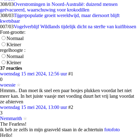
3
08/03
Overstromingen in Noord-Australië: duizend mensen
geëvacueerd, waarschuwing voor krokodillen
3
08/03
Tijgerpopulatie groeit wereldwijd, maar diersoort blijft
kwetsbaar
0
07/03
Vogelverblijf Wildlands tijdelijk dicht na sterfte van kuifibissen
Font-grootte:
Normaal
Kleiner
regelhoogte :
Normaal
Kleiner
37 reacties
woensdag 15 mei 2024, 12:56 uur
#1
0
woessie
Hmmm.. Dan moet ik snel een paar bosjes plukken voordat het niet
meer kan. In het juiste vaasje met voeding duurt het vrij lang voordat
ze afsterven
woensdag 15 mei 2024, 13:00 uur
#2
3
Nemmarith
The Fearless!
ik heb ze zelfs in mijn grasveld staan in de achtertuin
foto
foto
Hello!