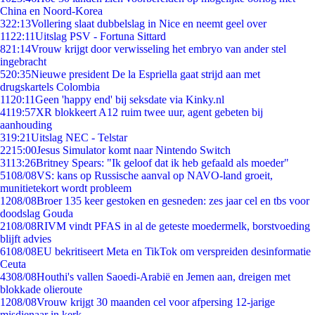
China en Noord-Korea
3
22:13
Vollering slaat dubbelslag in Nice en neemt geel over
11
22:11
Uitslag PSV - Fortuna Sittard
8
21:14
Vrouw krijgt door verwisseling het embryo van ander stel
ingebracht
5
20:35
Nieuwe president De la Espriella gaat strijd aan met
drugskartels Colombia
11
20:11
Geen 'happy end' bij seksdate via Kinky.nl
41
19:57
XR blokkeert A12 ruim twee uur, agent gebeten bij
aanhouding
3
19:21
Uitslag NEC - Telstar
22
15:00
Jesus Simulator komt naar Nintendo Switch
31
13:26
Britney Spears: "Ik geloof dat ik heb gefaald als moeder"
51
08/08
VS: kans op Russische aanval op NAVO-land groeit,
munitietekort wordt probleem
12
08/08
Broer 135 keer gestoken en gesneden: zes jaar cel en tbs voor
doodslag Gouda
21
08/08
RIVM vindt PFAS in al de geteste moedermelk, borstvoeding
blijft advies
61
08/08
EU bekritiseert Meta en TikTok om verspreiden desinformatie
Ceuta
43
08/08
Houthi's vallen Saoedi-Arabië en Jemen aan, dreigen met
blokkade olieroute
12
08/08
Vrouw krijgt 30 maanden cel voor afpersing 12-jarige
misdienaar in kerk