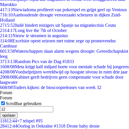
Marokko
4
17:13
Niewiadoma profiteert van pokerspel en grijpt geel op Ventoux
7
16:10
Aanhoudende droogte veroorzaakt scheuren in dijken Zuid-
Holland
27
15:52
Italië hindert reizigers uit Spanje na migratiecrisis Ceuta
23
14:17
Long live the 7th of October
2
14:11
Nieuw te streamen in augustus
1
14:08
Excelsior opent seizoen met ruime zege op promovendus
Cambuur
60
13:58
Waterschappen slaan alarm wegens droogte: Gereedschapskist
leeg
37
13:13
Random Pics van de Dag #1833
16
08/08
Meta krijgt half miljard boete voor mentale schade bij jongeren
42
08/08
Voedselprijzen wereldwijd op hoogste niveau in ruim drie jaar
29
08/08
Kabinet geeft bedrijven geen compensatie voor schade door
laagwater
6
08/08
Trailers kijken: de bioscoopreleases van week 32
Forum
Forum
Scrollbar gebruiken
opslaan
118
12:44
+7 telspel #95
284
12:44
Oorlog in Oekraïne #1318 Drone baby drone