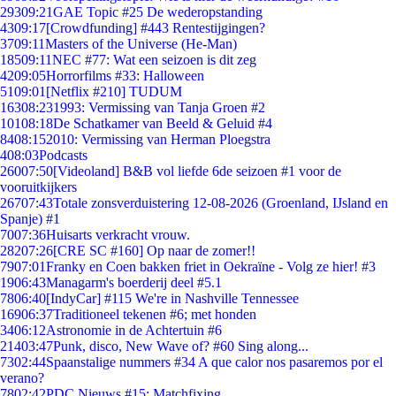
293
09:21
GAE Topic #25 De wederopstanding
43
09:17
[Crowdfunding] #443 Rentestijgingen?
37
09:11
Masters of the Universe (He-Man)
185
09:11
NEC #77: Wat een seizoen is dit zeg
42
09:05
Horrorfilms #33: Halloween
51
09:01
[Netflix #210] TUDUM
163
08:23
1993: Vermissing van Tanja Groen #2
101
08:18
De Schatkamer van Beeld & Geluid #4
84
08:15
2010: Vermissing van Herman Ploegstra
4
08:03
Podcasts
260
07:50
[Videoland] B&B vol liefde 6de seizoen #1 voor de
vooruitkijkers
267
07:43
Totale zonsverduistering 12-08-2026 (Groenland, IJsland en
Spanje) #1
70
07:36
Huisarts verkracht vrouw.
282
07:26
[CRE SC #160] Op naar de zomer!!
79
07:01
Franky en Coen bakken friet in Oekraïne - Volg ze hier! #3
19
06:43
Managarm's boerderij deel #5.1
78
06:40
[IndyCar] #115 We're in Nashville Tennessee
169
06:37
Traditioneel tekenen #6; met honden
34
06:12
Astronomie in de Achtertuin #6
214
03:47
Punk, disco, New Wave of? #60 Sing along...
73
02:44
Spaanstalige nummers #34 A que calor nos pasaremos por el
verano?
78
02:42
PDC Nieuws #15: Matchfixing