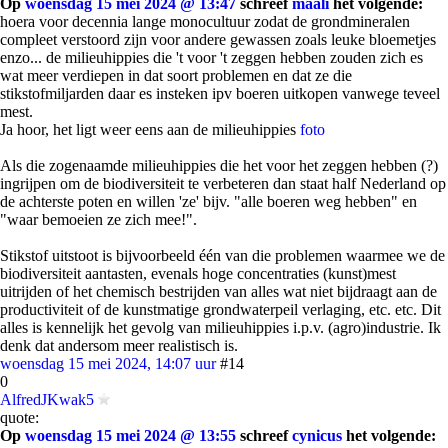
Op
woensdag 15 mei 2024 @ 13:47
schreef
maali
het volgende:
hoera voor decennia lange monocultuur zodat de grondmineralen
compleet verstoord zijn voor andere gewassen zoals leuke bloemetjes
enzo... de milieuhippies die 't voor 't zeggen hebben zouden zich es
wat meer verdiepen in dat soort problemen en dat ze die
stikstofmiljarden daar es insteken ipv boeren uitkopen vanwege teveel
mest.
Ja hoor, het ligt weer eens aan de milieuhippies
foto
Als die zogenaamde milieuhippies die het voor het zeggen hebben (?)
ingrijpen om de biodiversiteit te verbeteren dan staat half Nederland op
de achterste poten en willen 'ze' bijv. "alle boeren weg hebben" en
"waar bemoeien ze zich mee!".
Stikstof uitstoot is bijvoorbeeld één van die problemen waarmee we de
biodiversiteit aantasten, evenals hoge concentraties (kunst)mest
uitrijden of het chemisch bestrijden van alles wat niet bijdraagt aan de
productiviteit of de kunstmatige grondwaterpeil verlaging, etc. etc. Dit
alles is kennelijk het gevolg van milieuhippies i.p.v. (agro)industrie. Ik
denk dat andersom meer realistisch is.
woensdag 15 mei 2024, 14:07 uur
#14
0
AlfredJKwak5
quote:
Op
woensdag 15 mei 2024 @ 13:55
schreef
cynicus
het volgende: