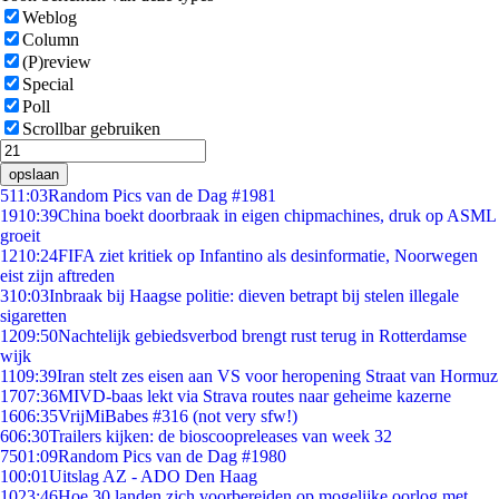
Weblog
Column
(P)review
Special
Poll
Scrollbar gebruiken
opslaan
5
11:03
Random Pics van de Dag #1981
19
10:39
China boekt doorbraak in eigen chipmachines, druk op ASML
groeit
12
10:24
FIFA ziet kritiek op Infantino als desinformatie, Noorwegen
eist zijn aftreden
3
10:03
Inbraak bij Haagse politie: dieven betrapt bij stelen illegale
sigaretten
12
09:50
Nachtelijk gebiedsverbod brengt rust terug in Rotterdamse
wijk
11
09:39
Iran stelt zes eisen aan VS voor heropening Straat van Hormuz
17
07:36
MIVD-baas lekt via Strava routes naar geheime kazerne
16
06:35
VrijMiBabes #316 (not very sfw!)
6
06:30
Trailers kijken: de bioscoopreleases van week 32
75
01:09
Random Pics van de Dag #1980
1
00:01
Uitslag AZ - ADO Den Haag
10
23:46
Hoe 30 landen zich voorbereiden op mogelijke oorlog met