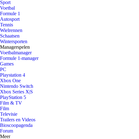
Sport
Voetbal
Formule 1
Autosport
Tennis
Wielrennen
Schaatsen
Wintersporten
Managerspelen
Voetbalmanager
Formule 1-manager
Games
PC
Playstation 4
Xbox One
Nintendo Switch
Xbox Series X|S
PlayStation 5
Film & TV
Film
Televisie
Trailers en Videos
Bioscoopagenda
Forum
Meer