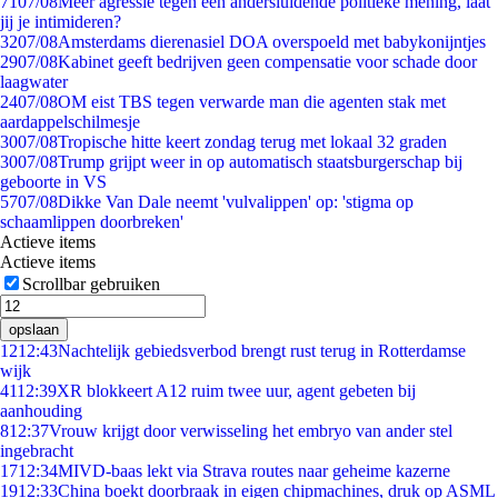
71
07/08
Meer agressie tegen een andersluidende politieke mening, laat
jij je intimideren?
32
07/08
Amsterdams dierenasiel DOA overspoeld met babykonijntjes
29
07/08
Kabinet geeft bedrijven geen compensatie voor schade door
laagwater
24
07/08
OM eist TBS tegen verwarde man die agenten stak met
aardappelschilmesje
30
07/08
Tropische hitte keert zondag terug met lokaal 32 graden
30
07/08
Trump grijpt weer in op automatisch staatsburgerschap bij
geboorte in VS
57
07/08
Dikke Van Dale neemt 'vulvalippen' op: 'stigma op
schaamlippen doorbreken'
Actieve items
Actieve items
Scrollbar gebruiken
opslaan
12
12:43
Nachtelijk gebiedsverbod brengt rust terug in Rotterdamse
wijk
41
12:39
XR blokkeert A12 ruim twee uur, agent gebeten bij
aanhouding
8
12:37
Vrouw krijgt door verwisseling het embryo van ander stel
ingebracht
17
12:34
MIVD-baas lekt via Strava routes naar geheime kazerne
19
12:33
China boekt doorbraak in eigen chipmachines, druk op ASML