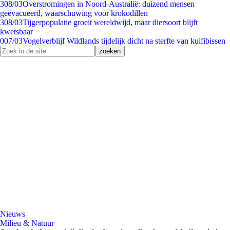
3
08/03
Overstromingen in Noord-Australië: duizend mensen
geëvacueerd, waarschuwing voor krokodillen
3
08/03
Tijgerpopulatie groeit wereldwijd, maar diersoort blijft
kwetsbaar
0
07/03
Vogelverblijf Wildlands tijdelijk dicht na sterfte van kuifibissen
Nieuws
Milieu & Natuur