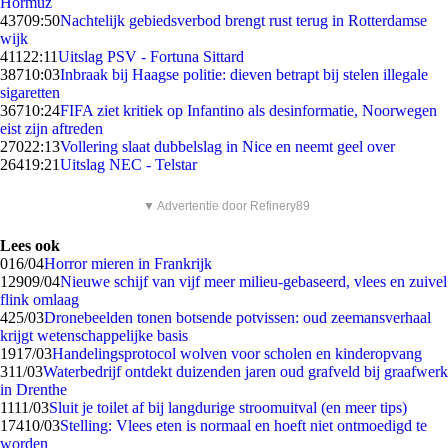
Hormuz
437
09:50
Nachtelijk gebiedsverbod brengt rust terug in Rotterdamse
wijk
411
22:11
Uitslag PSV - Fortuna Sittard
387
10:03
Inbraak bij Haagse politie: dieven betrapt bij stelen illegale
sigaretten
367
10:24
FIFA ziet kritiek op Infantino als desinformatie, Noorwegen
eist zijn aftreden
270
22:13
Vollering slaat dubbelslag in Nice en neemt geel over
264
19:21
Uitslag NEC - Telstar
▼ Advertentie door Refinery89
Lees ook
0
16/04
Horror mieren in Frankrijk
129
09/04
Nieuwe schijf van vijf meer milieu-gebaseerd, vlees en zuivel
flink omlaag
4
25/03
Dronebeelden tonen botsende potvissen: oud zeemansverhaal
krijgt wetenschappelijke basis
19
17/03
Handelingsprotocol wolven voor scholen en kinderopvang
3
11/03
Waterbedrijf ontdekt duizenden jaren oud grafveld bij graafwerk
in Drenthe
11
11/03
Sluit je toilet af bij langdurige stroomuitval (en meer tips)
174
10/03
Stelling: Vlees eten is normaal en hoeft niet ontmoedigd te
worden