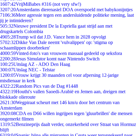
16
07:42
VrijMiBabes #316 (not very sfw!)
32
07:20
Amsterdams dierenasiel DOA overspoeld met babykonijntjes
71
06:36
Meer agressie tegen een andersluidende politieke mening, laat
jij je intimideren?
5
05:32
Nieuwe president De la Espriella gaat strijd aan met
drugskartels Colombia
49
05:28
Trump wil dat J.D. Vance hem in 2028 opvolgt
57
02:32
Dikke Van Dale neemt 'vulvalippen' op: 'stigma op
schaamlippen doorbreken'
40
00:59
Vinted-foto's van vrouwen massaal gedeeld op seksfora
22
00:28
Jesus Simulator komt naar Nintendo Switch
1
00:25
Uitslag AZ - ADO Den Haag
3
00:07
Uitslag NEC - Telstar
12
00:05
Vrouw krijgt 30 maanden cel voor afpersing 12-jarige
misdienaar in kerk
43
22:22
Random Pics van de Dag #1448
43
22:19
Houthi's vallen Saoedi-Arabië en Jemen aan, dreigen met
blokkade olieroute
26
21:30
Wegpiraat scheurt met 146 km/u door het centrum van
Amsterdam
39
20:08
CDA en D66 willen ingrijpen tegen 'gluurbrillen' die mensen
ongemerkt filmen
13
19:52
Benzineprijs daalt verder, onzekerheid over Straat van Hormuz
blijft
63
19:04
Spanje: bijna alle migranten in Ceuta weer teruggekeerd naar