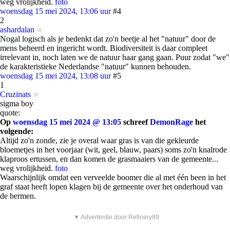
weg vrolijkheid.
foto
woensdag 15 mei 2024, 13:06 uur
#4
2
ashardalan
Nogal logisch als je bedenkt dat zo'n beetje al het "natuur" door de
mens beheerd en ingericht wordt. Biodiversiteit is daar compleet
irrelevant in, noch laten we de natuur haar gang gaan. Puur zodat "we"
de karakteristieke Nederlandse "natuur" kunnen behouden.
woensdag 15 mei 2024, 13:08 uur
#5
1
Cruzinats
sigma boy
quote:
Op
woensdag 15 mei 2024 @ 13:05
schreef
DemonRage
het
volgende:
Altijd zo'n zonde, zie je overal waar gras is van die gekleurde
bloemetjes in het voorjaar (wit, geel, blauw, paars) soms zo'n knalrode
klaproos ertussen, en dan komen de grasmaaiers van de gemeente...
weg vrolijkheid.
foto
Waarschijnlijk omdat een verveelde boomer die al met één been in het
graf staat heeft lopen klagen bij de gemeente over het onderhoud van
de bermen.
▼ Advertentie door Refinery89