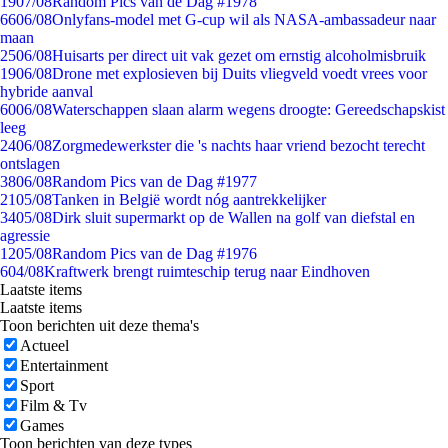
19
07/08
Random Pics van de Dag #1978
66
06/08
Onlyfans-model met G-cup wil als NASA-ambassadeur naar
maan
25
06/08
Huisarts per direct uit vak gezet om ernstig alcoholmisbruik
19
06/08
Drone met explosieven bij Duits vliegveld voedt vrees voor
hybride aanval
60
06/08
Waterschappen slaan alarm wegens droogte: Gereedschapskist
leeg
24
06/08
Zorgmedewerkster die 's nachts haar vriend bezocht terecht
ontslagen
38
06/08
Random Pics van de Dag #1977
21
05/08
Tanken in België wordt nóg aantrekkelijker
34
05/08
Dirk sluit supermarkt op de Wallen na golf van diefstal en
agressie
12
05/08
Random Pics van de Dag #1976
6
04/08
Kraftwerk brengt ruimteschip terug naar Eindhoven
Laatste items
Laatste items
Toon berichten uit deze thema's
Actueel
Entertainment
Sport
Film & Tv
Games
Toon berichten van deze types