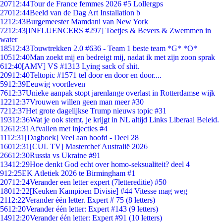
207
12:44
Tour de France femmes 2026 #5 Lollergps
270
12:44
Beeld van de Dag Art Installation b
12
12:43
Burgemeester Mamdani van New York
72
12:43
[INFLUENCERS #297] Toetjes & Bevers & Zwemmen in
water
185
12:43
Touwtrekken 2.0 #636 - Team 1 beste team *G* *O*
105
12:40
Man zoekt mij en bedreigt mij, nadat ik met zijn zoon sprak
6
12:40
[AMV] VS #1313 Lying sack of shit.
209
12:40
Teltopic #1571 tel door en door en door....
59
12:39
Eeuwig voortleven
76
12:37
Unieke aanpak stopt jarenlange overlast in Rotterdamse wijk
122
12:37
Vrouwen willen geen man meer #30
72
12:37
Het grote dagelijkse Trump nieuws topic #31
193
12:36
Wat je ook stemt, je krijgt in NL altijd Links Liberaal Beleid.
126
12:31
Afvallen met injecties #4
11
12:31
[Dagboek] Veel aan hoofd - Deel 28
160
12:31
[CUL TV] Masterchef Australië 2026
266
12:30
Russia vs Ukraine #91
134
12:29
Hoe denkt God echt over homo-seksualiteit? deel 4
9
12:25
EK Atletiek 2026 te Birmingham #1
207
12:24
Verander een letter expert (7lettereditie) #50
180
12:22
[Keuken Kampioen Divisie] #44 Vitesse mag weg
21
12:22
Verander één letter. Expert # 75 (8 letters)
56
12:20
Verander één letter: Expert #143 (9 letters)
149
12:20
Verander één letter: Expert #91 (10 letters)