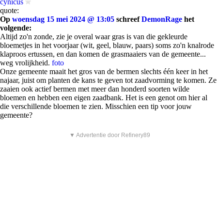
cynicus
quote:
Op
woensdag 15 mei 2024 @ 13:05
schreef
DemonRage
het
volgende:
Altijd zo'n zonde, zie je overal waar gras is van die gekleurde
bloemetjes in het voorjaar (wit, geel, blauw, paars) soms zo'n knalrode
klaproos ertussen, en dan komen de grasmaaiers van de gemeente...
weg vrolijkheid.
foto
Onze gemeente maait het gros van de bermen slechts één keer in het
najaar, juist om planten de kans te geven tot zaadvorming te komen. Ze
zaaien ook actief bermen met meer dan honderd soorten wilde
bloemen en hebben een eigen zaadbank. Het is een genot om hier al
die verschillende bloemen te zien. Misschien een tip voor jouw
gemeente?
▼ Advertentie door Refinery89