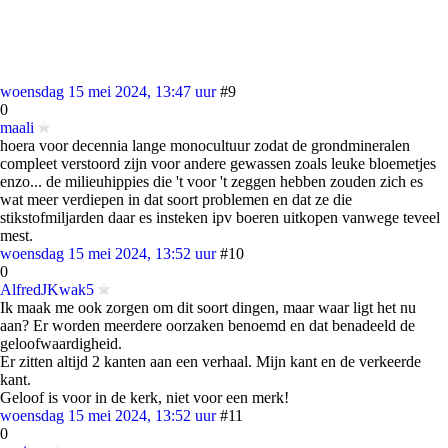
woensdag 15 mei 2024, 13:47 uur
#9
0
maali
hoera voor decennia lange monocultuur zodat de grondmineralen
compleet verstoord zijn voor andere gewassen zoals leuke bloemetjes
enzo... de milieuhippies die 't voor 't zeggen hebben zouden zich es
wat meer verdiepen in dat soort problemen en dat ze die
stikstofmiljarden daar es insteken ipv boeren uitkopen vanwege teveel
mest.
woensdag 15 mei 2024, 13:52 uur
#10
0
AlfredJKwak5
Ik maak me ook zorgen om dit soort dingen, maar waar ligt het nu
aan? Er worden meerdere oorzaken benoemd en dat benadeeld de
geloofwaardigheid.
Er zitten altijd 2 kanten aan een verhaal. Mijn kant en de verkeerde
kant.
Geloof is voor in de kerk, niet voor een merk!
woensdag 15 mei 2024, 13:52 uur
#11
0