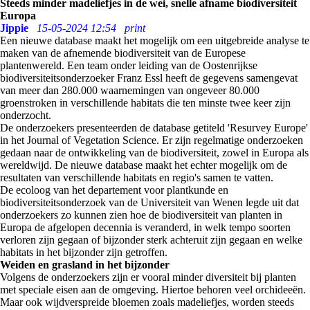
Steeds minder madeliefjes in de wei, snelle afname biodiversiteit
Europa
Jippie
15-05-2024 12:54
print
Een nieuwe database maakt het mogelijk om een uitgebreide analyse te
maken van de afnemende biodiversiteit van de Europese
plantenwereld. Een team onder leiding van de Oostenrijkse
biodiversiteitsonderzoeker Franz Essl heeft de gegevens samengevat
van meer dan 280.000 waarnemingen van ongeveer 80.000
groenstroken in verschillende habitats die ten minste twee keer zijn
onderzocht.
De onderzoekers presenteerden de database getiteld 'Resurvey Europe'
in het Journal of Vegetation Science. Er zijn regelmatige onderzoeken
gedaan naar de ontwikkeling van de biodiversiteit, zowel in Europa als
wereldwijd. De nieuwe database maakt het echter mogelijk om de
resultaten van verschillende habitats en regio's samen te vatten.
De ecoloog van het departement voor plantkunde en
biodiversiteitsonderzoek van de Universiteit van Wenen legde uit dat
onderzoekers zo kunnen zien hoe de biodiversiteit van planten in
Europa de afgelopen decennia is veranderd, in welk tempo soorten
verloren zijn gegaan of bijzonder sterk achteruit zijn gegaan en welke
habitats in het bijzonder zijn getroffen.
Weiden en grasland in het bijzonder
Volgens de onderzoekers zijn er vooral minder diversiteit bij planten
met speciale eisen aan de omgeving. Hiertoe behoren veel orchideeën.
Maar ook wijdverspreide bloemen zoals madeliefjes, worden steeds