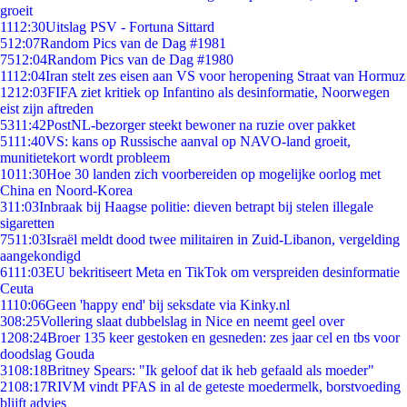
groeit
11
12:30
Uitslag PSV - Fortuna Sittard
5
12:07
Random Pics van de Dag #1981
75
12:04
Random Pics van de Dag #1980
11
12:04
Iran stelt zes eisen aan VS voor heropening Straat van Hormuz
12
12:03
FIFA ziet kritiek op Infantino als desinformatie, Noorwegen
eist zijn aftreden
53
11:42
PostNL-bezorger steekt bewoner na ruzie over pakket
51
11:40
VS: kans op Russische aanval op NAVO-land groeit,
munitietekort wordt probleem
10
11:30
Hoe 30 landen zich voorbereiden op mogelijke oorlog met
China en Noord-Korea
3
11:03
Inbraak bij Haagse politie: dieven betrapt bij stelen illegale
sigaretten
75
11:03
Israël meldt dood twee militairen in Zuid-Libanon, vergelding
aangekondigd
61
11:03
EU bekritiseert Meta en TikTok om verspreiden desinformatie
Ceuta
11
10:06
Geen 'happy end' bij seksdate via Kinky.nl
3
08:25
Vollering slaat dubbelslag in Nice en neemt geel over
12
08:24
Broer 135 keer gestoken en gesneden: zes jaar cel en tbs voor
doodslag Gouda
31
08:18
Britney Spears: "Ik geloof dat ik heb gefaald als moeder"
21
08:17
RIVM vindt PFAS in al de geteste moedermelk, borstvoeding
blijft advies