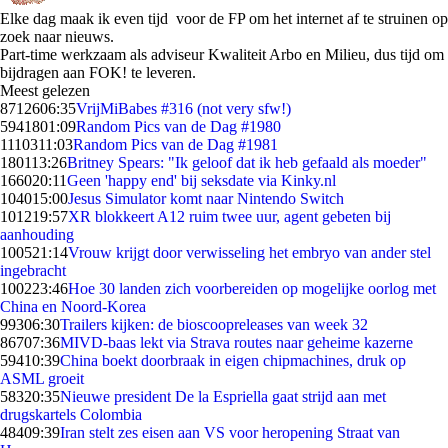
Elke dag maak ik even tijd voor de FP om het internet af te struinen op
zoek naar nieuws.
Part-time werkzaam als adviseur Kwaliteit Arbo en Milieu, dus tijd om
bijdragen aan FOK! te leveren.
Meest gelezen
87126
06:35
VrijMiBabes #316 (not very sfw!)
59418
01:09
Random Pics van de Dag #1980
11103
11:03
Random Pics van de Dag #1981
1801
13:26
Britney Spears: "Ik geloof dat ik heb gefaald als moeder"
1660
20:11
Geen 'happy end' bij seksdate via Kinky.nl
1040
15:00
Jesus Simulator komt naar Nintendo Switch
1012
19:57
XR blokkeert A12 ruim twee uur, agent gebeten bij
aanhouding
1005
21:14
Vrouw krijgt door verwisseling het embryo van ander stel
ingebracht
1002
23:46
Hoe 30 landen zich voorbereiden op mogelijke oorlog met
China en Noord-Korea
993
06:30
Trailers kijken: de bioscoopreleases van week 32
867
07:36
MIVD-baas lekt via Strava routes naar geheime kazerne
594
10:39
China boekt doorbraak in eigen chipmachines, druk op
ASML groeit
583
20:35
Nieuwe president De la Espriella gaat strijd aan met
drugskartels Colombia
484
09:39
Iran stelt zes eisen aan VS voor heropening Straat van