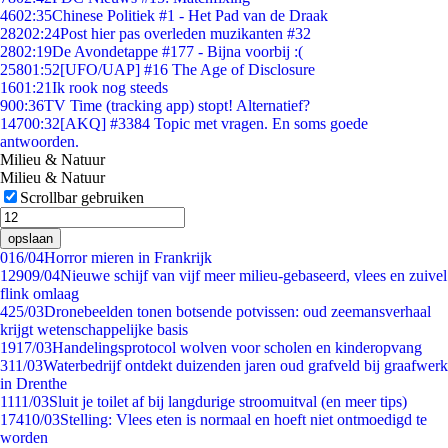
46
02:35
Chinese Politiek #1 - Het Pad van de Draak
282
02:24
Post hier pas overleden muzikanten #32
28
02:19
De Avondetappe #177 - Bijna voorbij :(
258
01:52
[UFO/UAP] #16 The Age of Disclosure
16
01:21
Ik rook nog steeds
9
00:36
TV Time (tracking app) stopt! Alternatief?
147
00:32
[AKQ] #3384 Topic met vragen. En soms goede
antwoorden.
Milieu & Natuur
Milieu & Natuur
Scrollbar gebruiken
opslaan
0
16/04
Horror mieren in Frankrijk
129
09/04
Nieuwe schijf van vijf meer milieu-gebaseerd, vlees en zuivel
flink omlaag
4
25/03
Dronebeelden tonen botsende potvissen: oud zeemansverhaal
krijgt wetenschappelijke basis
19
17/03
Handelingsprotocol wolven voor scholen en kinderopvang
3
11/03
Waterbedrijf ontdekt duizenden jaren oud grafveld bij graafwerk
in Drenthe
11
11/03
Sluit je toilet af bij langdurige stroomuitval (en meer tips)
174
10/03
Stelling: Vlees eten is normaal en hoeft niet ontmoedigd te
worden