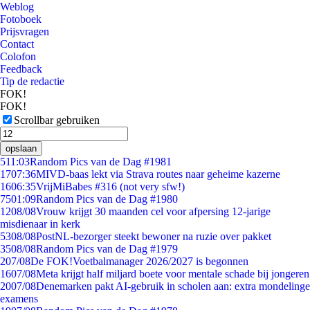
Weblog
Fotoboek
Prijsvragen
Contact
Colofon
Feedback
Tip de redactie
FOK!
FOK!
Scrollbar gebruiken
opslaan
5
11:03
Random Pics van de Dag #1981
17
07:36
MIVD-baas lekt via Strava routes naar geheime kazerne
16
06:35
VrijMiBabes #316 (not very sfw!)
75
01:09
Random Pics van de Dag #1980
12
08/08
Vrouw krijgt 30 maanden cel voor afpersing 12-jarige
misdienaar in kerk
53
08/08
PostNL-bezorger steekt bewoner na ruzie over pakket
35
08/08
Random Pics van de Dag #1979
2
07/08
De FOK!Voetbalmanager 2026/2027 is begonnen
16
07/08
Meta krijgt half miljard boete voor mentale schade bij jongeren
20
07/08
Denemarken pakt AI-gebruik in scholen aan: extra mondelinge
examens