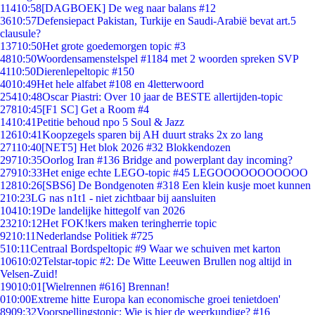
114
10:58
[DAGBOEK] De weg naar balans #12
36
10:57
Defensiepact Pakistan, Turkije en Saudi-Arabië bevat art.5
clausule?
137
10:50
Het grote goedemorgen topic #3
48
10:50
Woordensamenstelspel #1184 met 2 woorden spreken SVP
41
10:50
Dierenlepeltopic #150
40
10:49
Het hele alfabet #108 en 4letterwoord
254
10:48
Oscar Piastri: Over 10 jaar de BESTE allertijden-topic
278
10:45
[F1 SC] Get a Room #4
14
10:41
Petitie behoud npo 5 Soul & Jazz
126
10:41
Koopzegels sparen bij AH duurt straks 2x zo lang
271
10:40
[NET5] Het blok 2026 #32 Blokkendozen
297
10:35
Oorlog Iran #136 Bridge and powerplant day incoming?
279
10:33
Het enige echte LEGO-topic #45 LEGOOOOOOOOOOO
128
10:26
[SBS6] De Bondgenoten #318 Een klein kusje moet kunnen
2
10:23
LG nas n1t1 - niet zichtbaar bij aansluiten
104
10:19
De landelijke hittegolf van 2026
232
10:12
Het FOK!kers maken teringherrie topic
92
10:11
Nederlandse Politiek #725
5
10:11
Centraal Bordspeltopic #9 Waar we schuiven met karton
106
10:02
Telstar-topic #2: De Witte Leeuwen Brullen nog altijd in
Velsen-Zuid!
190
10:01
[Wielrennen #616] Brennan!
0
10:00
Extreme hitte Europa kan economische groei tenietdoen'
89
09:32
Voorspellingstopic: Wie is hier de weerkundige? #16