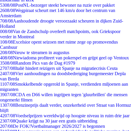
53
08/08
PostNL-bezorger steekt bewoner na ruzie over pakket
26
08/08
Wegpiraat scheurt met 146 km/u door het centrum van
Amsterdam
7
08/08
Aanhoudende droogte veroorzaakt scheuren in dijken Zuid-
Holland
0
08/08
Van de Zandschulp overleeft matchpoints, ook Griekspoor
verder in Montreal
1
08/08
Excelsior opent seizoen met ruime zege op promovendus
Cambuur
2
08/08
Nieuw te streamen in augustus
4
08/08
Niewiadoma profiteert van pokerspel en grijpt geel op Ventoux
35
08/08
Random Pics van de Dag #1979
27
07/08
Italië hindert reizigers uit Spanje na migratiecrisis Ceuta
24
07/08
Vier aanhoudingen na doodsbedreiging burgemeester Depla
van Breda
11
07/08
Smokkelbende opgerold in Spanje, verdienden miljoenen aan
migranten
39
07/08
CDA en D66 willen ingrijpen tegen 'gluurbrillen' die mensen
ongemerkt filmen
13
07/08
Benzineprijs daalt verder, onzekerheid over Straat van Hormuz
blijft
42
07/08
Voedselprijzen wereldwijd op hoogste niveau in ruim drie jaar
23
07/08
Quake krijgt na 30 jaar een gratis uitbreiding
2
07/08
De FOK!Voetbalmanager 2026/2027 is begonnen