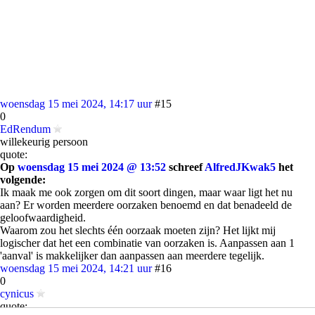
woensdag 15 mei 2024, 14:17 uur
#15
0
EdRendum
willekeurig persoon
quote:
Op
woensdag 15 mei 2024 @ 13:52
schreef
AlfredJKwak5
het
volgende:
Ik maak me ook zorgen om dit soort dingen, maar waar ligt het nu
aan? Er worden meerdere oorzaken benoemd en dat benadeeld de
geloofwaardigheid.
Waarom zou het slechts één oorzaak moeten zijn? Het lijkt mij
logischer dat het een combinatie van oorzaken is. Aanpassen aan 1
'aanval' is makkelijker dan aanpassen aan meerdere tegelijk.
woensdag 15 mei 2024, 14:21 uur
#16
0
cynicus
quote: