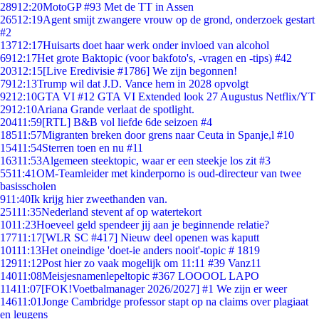
289
12:20
MotoGP #93 Met de TT in Assen
265
12:19
Agent smijt zwangere vrouw op de grond, onderzoek gestart
#2
137
12:17
Huisarts doet haar werk onder invloed van alcohol
69
12:17
Het grote Baktopic (voor bakfoto's, -vragen en -tips) #42
203
12:15
[Live Eredivisie #1786] We zijn begonnen!
79
12:13
Trump wil dat J.D. Vance hem in 2028 opvolgt
92
12:10
GTA VI #12 GTA VI Extended look 27 Augustus Netflix/YT
29
12:10
Ariana Grande verlaat de spotlight.
204
11:59
[RTL] B&B vol liefde 6de seizoen #4
185
11:57
Migranten breken door grens naar Ceuta in Spanje,l #10
154
11:54
Sterren toen en nu #11
163
11:53
Algemeen steektopic, waar er een steekje los zit #3
55
11:41
OM-Teamleider met kinderporno is oud-directeur van twee
basisscholen
9
11:40
Ik krijg hier zweethanden van.
251
11:35
Nederland stevent af op watertekort
10
11:23
Hoeveel geld spendeer jij aan je beginnende relatie?
177
11:17
[WLR SC #417] Nieuw deel openen was kaputt
101
11:13
Het oneindige 'doet-ie anders nooit'-topic # 1819
129
11:12
Post hier zo vaak mogelijk om 11:11 #39 Vanz11
140
11:08
Meisjesnamenlepeltopic #367 LOOOOL LAPO
114
11:07
[FOK!Voetbalmanager 2026/2027] #1 We zijn er weer
146
11:01
Jonge Cambridge professor stapt op na claims over plagiaat
en leugens