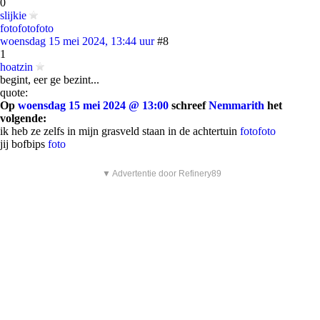
0
slijkie
foto
foto
foto
woensdag 15 mei 2024, 13:44 uur
#8
1
hoatzin
begint, eer ge bezint...
quote:
Op
woensdag 15 mei 2024 @ 13:00
schreef
Nemmarith
het
volgende:
ik heb ze zelfs in mijn grasveld staan in de achtertuin
foto
foto
jij bofbips
foto
▼ Advertentie door Refinery89