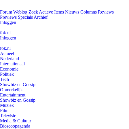
Forum
Weblog
Zoek
Actieve Items
Nieuws
Columns
Reviews
Previews
Specials
Archief
Inloggen
fok.nl
Inloggen
fok.nl
Actueel
Nederland
Internationaal
Economie
Politiek
Tech
Showbiz en Gossip
Opmerkelijk
Entertainment
Showbiz en Gossip
Muziek
Film
Televisie
Media & Cultuur
Bioscoopagenda