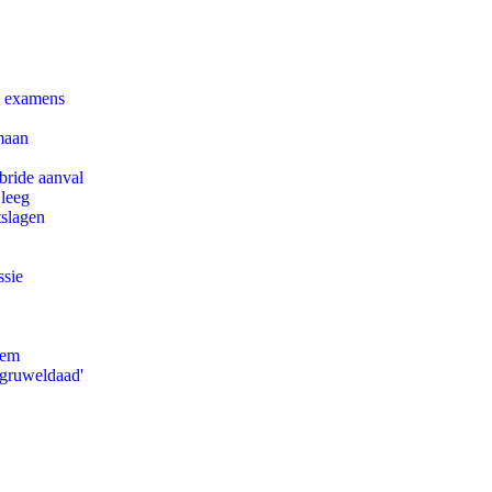
e examens
maan
bride aanval
 leeg
tslagen
ssie
eem
'gruweldaad'