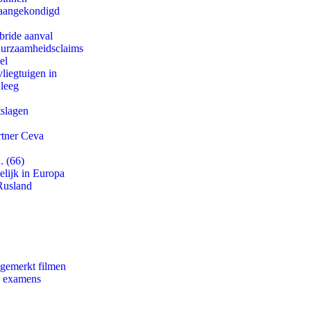
g aangekondigd
bride aanval
duurzaamheidsclaims
el
iegtuigen in
 leeg
tslagen
rtner Ceva
. (66)
lijk in Europa
Rusland
ngemerkt filmen
e examens