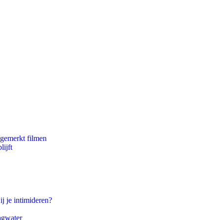
ngemerkt filmen
ijft
ij je intimideren?
agwater