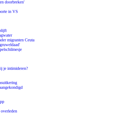
pen doorbreken'
oorte in VS
ijft
agwater
onder migranten Ceuta
'gruweldaad'
pelschilmesje
ij je intimideren?
suitkering
g aangekondigd
app
d overleden