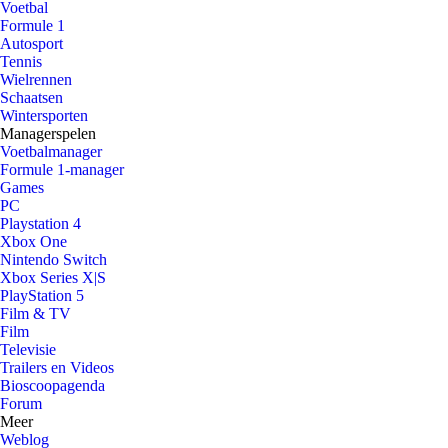
Voetbal
Formule 1
Autosport
Tennis
Wielrennen
Schaatsen
Wintersporten
Managerspelen
Voetbalmanager
Formule 1-manager
Games
PC
Playstation 4
Xbox One
Nintendo Switch
Xbox Series X|S
PlayStation 5
Film & TV
Film
Televisie
Trailers en Videos
Bioscoopagenda
Forum
Meer
Weblog