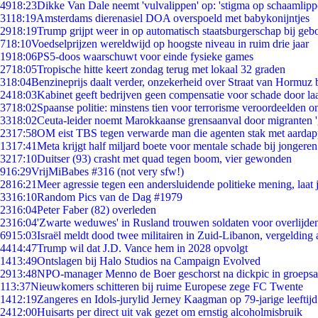
49
18:23
Dikke Van Dale neemt 'vulvalippen' op: 'stigma op schaamlip
31
18:19
Amsterdams dierenasiel DOA overspoeld met babykonijntjes
29
18:19
Trump grijpt weer in op automatisch staatsburgerschap bij geb
7
18:10
Voedselprijzen wereldwijd op hoogste niveau in ruim drie jaar
19
18:06
PS5-doos waarschuwt voor einde fysieke games
27
18:05
Tropische hitte keert zondag terug met lokaal 32 graden
3
18:04
Benzineprijs daalt verder, onzekerheid over Straat van Hormuz bl
24
18:03
Kabinet geeft bedrijven geen compensatie voor schade door la
37
18:02
Spaanse politie: minstens tien voor terrorisme veroordeelden 
33
18:02
Ceuta-leider noemt Marokkaanse grensaanval door migranten 
23
17:58
OM eist TBS tegen verwarde man die agenten stak met aardap
13
17:41
Meta krijgt half miljard boete voor mentale schade bij jongeren
32
17:10
Duitser (93) crasht met quad tegen boom, vier gewonden
9
16:29
VrijMiBabes #316 (not very sfw!)
28
16:21
Meer agressie tegen een andersluidende politieke mening, laat j
33
16:10
Random Pics van de Dag #1979
23
16:04
Peter Faber (82) overleden
23
16:04
'Zwarte weduwes' in Rusland trouwen soldaten voor overlijden
69
15:03
Israël meldt dood twee militairen in Zuid-Libanon, vergeldin
44
14:47
Trump wil dat J.D. Vance hem in 2028 opvolgt
14
13:49
Ontslagen bij Halo Studios na Campaign Evolved
29
13:48
NPO-manager Menno de Boer geschorst na dickpic in groeps
1
13:37
Nieuwkomers schitteren bij ruime Europese zege FC Twente
14
12:19
Zangeres en Idols-jurylid Jerney Kaagman op 79-jarige leeftij
24
12:00
Huisarts per direct uit vak gezet om ernstig alcoholmisbruik