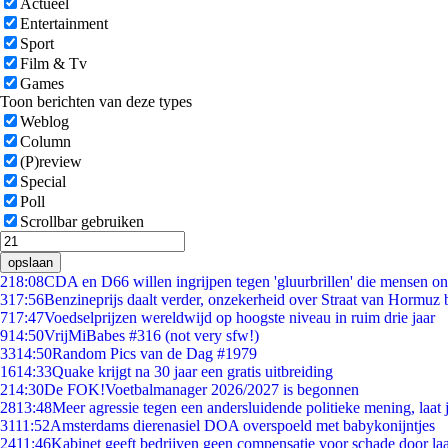
Actueel
Entertainment
Sport
Film & Tv
Games
Toon berichten van deze types
Weblog
Column
(P)review
Special
Poll
Scrollbar gebruiken
opslaan
2
18:08
CDA en D66 willen ingrijpen tegen 'gluurbrillen' die mensen o
3
17:56
Benzineprijs daalt verder, onzekerheid over Straat van Hormuz bl
7
17:47
Voedselprijzen wereldwijd op hoogste niveau in ruim drie jaar
9
14:50
VrijMiBabes #316 (not very sfw!)
33
14:50
Random Pics van de Dag #1979
16
14:33
Quake krijgt na 30 jaar een gratis uitbreiding
2
14:30
De FOK!Voetbalmanager 2026/2027 is begonnen
28
13:48
Meer agressie tegen een andersluidende politieke mening, laat j
31
11:52
Amsterdams dierenasiel DOA overspoeld met babykonijntjes
24
11:46
Kabinet geeft bedrijven geen compensatie voor schade door la