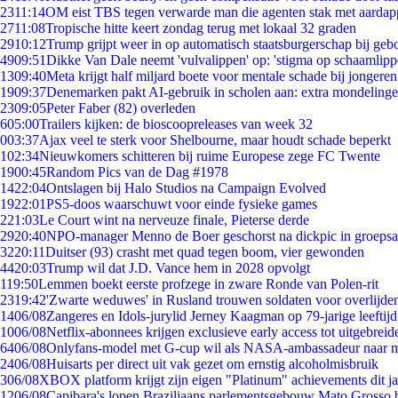
23
11:14
OM eist TBS tegen verwarde man die agenten stak met aardap
27
11:08
Tropische hitte keert zondag terug met lokaal 32 graden
29
10:12
Trump grijpt weer in op automatisch staatsburgerschap bij geb
49
09:51
Dikke Van Dale neemt 'vulvalippen' op: 'stigma op schaamlip
13
09:40
Meta krijgt half miljard boete voor mentale schade bij jongeren
19
09:37
Denemarken pakt AI-gebruik in scholen aan: extra mondeling
23
09:05
Peter Faber (82) overleden
6
05:00
Trailers kijken: de bioscoopreleases van week 32
0
03:37
Ajax veel te sterk voor Shelbourne, maar houdt schade beperkt
1
02:34
Nieuwkomers schitteren bij ruime Europese zege FC Twente
19
00:45
Random Pics van de Dag #1978
14
22:04
Ontslagen bij Halo Studios na Campaign Evolved
19
22:01
PS5-doos waarschuwt voor einde fysieke games
2
21:03
Le Court wint na nerveuze finale, Pieterse derde
29
20:40
NPO-manager Menno de Boer geschorst na dickpic in groeps
32
20:11
Duitser (93) crasht met quad tegen boom, vier gewonden
44
20:03
Trump wil dat J.D. Vance hem in 2028 opvolgt
1
19:50
Lemmen boekt eerste profzege in zware Ronde van Polen-rit
23
19:42
'Zwarte weduwes' in Rusland trouwen soldaten voor overlijden
14
06/08
Zangeres en Idols-jurylid Jerney Kaagman op 79-jarige leeftij
10
06/08
Netflix-abonnees krijgen exclusieve early access tot uitgebreid
64
06/08
Onlyfans-model met G-cup wil als NASA-ambassadeur naar 
24
06/08
Huisarts per direct uit vak gezet om ernstig alcoholmisbruik
3
06/08
XBOX platform krijgt zijn eigen "Platinum" achievements dit ja
12
06/08
Capibara's lopen Braziliaans parlementsgebouw Mato Grosso 