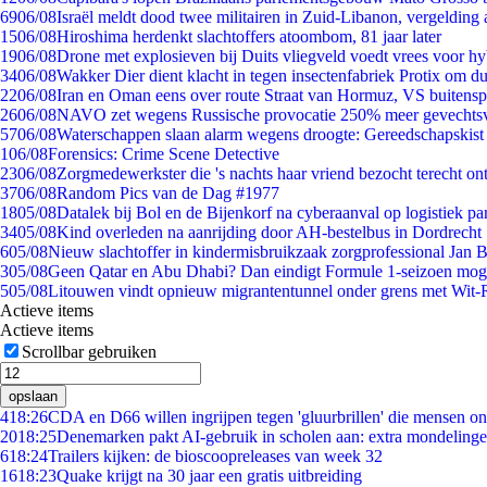
69
06/08
Israël meldt dood twee militairen in Zuid-Libanon, vergeldin
15
06/08
Hiroshima herdenkt slachtoffers atoombom, 81 jaar later
19
06/08
Drone met explosieven bij Duits vliegveld voedt vrees voor hy
34
06/08
Wakker Dier dient klacht in tegen insectenfabriek Protix om 
22
06/08
Iran en Oman eens over route Straat van Hormuz, VS buitensp
26
06/08
NAVO zet wegens Russische provocatie 250% meer gevechtsvl
57
06/08
Waterschappen slaan alarm wegens droogte: Gereedschapskist
1
06/08
Forensics: Crime Scene Detective
23
06/08
Zorgmedewerkster die 's nachts haar vriend bezocht terecht on
37
06/08
Random Pics van de Dag #1977
18
05/08
Datalek bij Bol en de Bijenkorf na cyberaanval op logistiek pa
34
05/08
Kind overleden na aanrijding door AH-bestelbus in Dordrecht
6
05/08
Nieuw slachtoffer in kindermisbruikzaak zorgprofessional Jan B
3
05/08
Geen Qatar en Abu Dhabi? Dan eindigt Formule 1-seizoen moge
5
05/08
Litouwen vindt opnieuw migrantentunnel onder grens met Wit-
Actieve items
Actieve items
Scrollbar gebruiken
opslaan
4
18:26
CDA en D66 willen ingrijpen tegen 'gluurbrillen' die mensen o
20
18:25
Denemarken pakt AI-gebruik in scholen aan: extra mondeling
6
18:24
Trailers kijken: de bioscoopreleases van week 32
16
18:23
Quake krijgt na 30 jaar een gratis uitbreiding