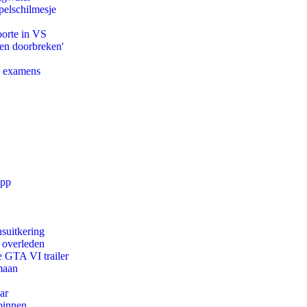
pelschilmesje
oorte in VS
pen doorbreken'
e examens
app
suitkering
d overleden
e GTA VI trailer
maan
ar
binnen