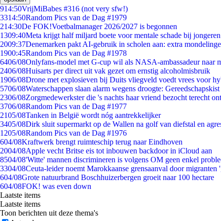
9
14:50
VrijMiBabes #316 (not very sfw!)
33
14:50
Random Pics van de Dag #1979
2
14:30
De FOK!Voetbalmanager 2026/2027 is begonnen
13
09:40
Meta krijgt half miljard boete voor mentale schade bij jongeren
20
09:37
Denemarken pakt AI-gebruik in scholen aan: extra mondeling
19
00:45
Random Pics van de Dag #1978
64
06/08
Onlyfans-model met G-cup wil als NASA-ambassadeur naar 
24
06/08
Huisarts per direct uit vak gezet om ernstig alcoholmisbruik
19
06/08
Drone met explosieven bij Duits vliegveld voedt vrees voor hy
57
06/08
Waterschappen slaan alarm wegens droogte: Gereedschapskist
23
06/08
Zorgmedewerkster die 's nachts haar vriend bezocht terecht on
37
06/08
Random Pics van de Dag #1977
21
05/08
Tanken in België wordt nóg aantrekkelijker
34
05/08
Dirk sluit supermarkt op de Wallen na golf van diefstal en agre
12
05/08
Random Pics van de Dag #1976
6
04/08
Kraftwerk brengt ruimteschip terug naar Eindhoven
20
04/08
Apple vecht Britse eis tot inbouwen backdoor in iCloud aan
85
04/08
'Witte' mannen discrimineren is volgens OM geen enkel probl
33
04/08
Ceuta-leider noemt Marokkaanse grensaanval door migranten 
6
04/08
Grote natuurbrand Boschhuizerbergen groeit naar 100 hectare
6
04/08
FOK! was even down
Laatste items
Laatste items
Toon berichten uit deze thema's