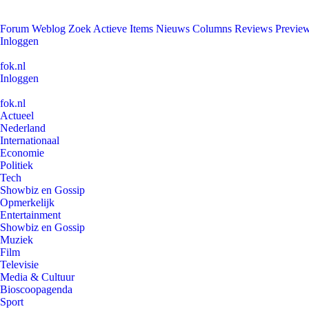
Forum
Weblog
Zoek
Actieve Items
Nieuws
Columns
Reviews
Previe
Inloggen
fok.nl
Inloggen
fok.nl
Actueel
Nederland
Internationaal
Economie
Politiek
Tech
Showbiz en Gossip
Opmerkelijk
Entertainment
Showbiz en Gossip
Muziek
Film
Televisie
Media & Cultuur
Bioscoopagenda
Sport