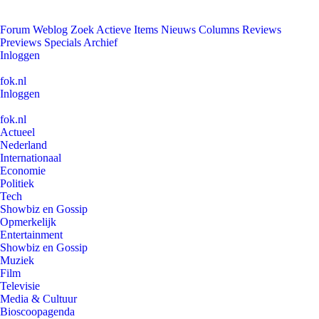
Forum
Weblog
Zoek
Actieve Items
Nieuws
Columns
Reviews
Previews
Specials
Archief
Inloggen
fok.nl
Inloggen
fok.nl
Actueel
Nederland
Internationaal
Economie
Politiek
Tech
Showbiz en Gossip
Opmerkelijk
Entertainment
Showbiz en Gossip
Muziek
Film
Televisie
Media & Cultuur
Bioscoopagenda