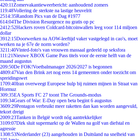
4
20:11
Zomervakantieweerbericht: aanhoudend zomers
1
19:48
Vollering de sterkste na lastige heuvelrit
25
14:35
Random Pics van de Dag #1977
6
14:04
The Division Resurgence nu gratis op pc
24
12:52
Hackers roven Coldcard-bitcoinwallets leeg voor 114 miljoen
dollar
39
12:15
Doorwerken na AOW-leeftijd vaker vastgelegd in cao's, moet
werken na je 67e de norm worden?
32
11:40
Vinted-foto's van vrouwen massaal gedeeld op seksfora
1
11:21
Nieuwe XBOX Game Pass titels voor de eerste helft van de
maand augustus
2
09:50
De FOK!Voetbalmanager 2026/2027 is begonnen
48
09:47
Van den Brink zet nog eens 14 gemeenten onder toezicht om
spreidingswet
17
09:40
Iran overweegt Europese hulp bij ruimen mijnen in Straat van
Hormuz
3
09:35
EA Sports FC 27 toont The Grounds-modus
1
09:34
Gears of War: E-Day open beta begint 6 augustus
36
09:29
Pentagon verbruikt meer raketten dan kan worden aangevuld,
tekort dreigt
20
09:23
Tanken in België wordt nóg aantrekkelijker
31
09:07
Dirk sluit supermarkt op de Wallen na golf van diefstal en
agressie
13
08:53
Nederlander (23) aangehouden in Duitsland na snelheid van
235 km/u