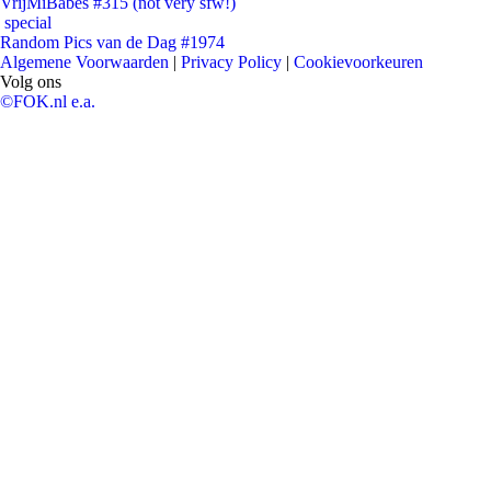
VrijMiBabes #315 (not very sfw!)
special
Random Pics van de Dag #1974
Algemene Voorwaarden
|
Privacy Policy
|
Cookievoorkeuren
Volg ons
©FOK.nl e.a.