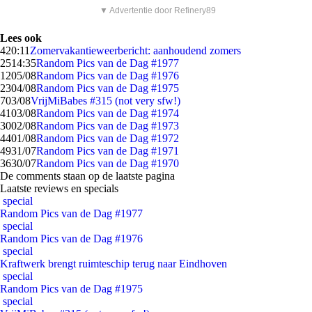
▼ Advertentie door Refinery89
Lees ook
4
20:11
Zomervakantieweerbericht: aanhoudend zomers
25
14:35
Random Pics van de Dag #1977
12
05/08
Random Pics van de Dag #1976
23
04/08
Random Pics van de Dag #1975
7
03/08
VrijMiBabes #315 (not very sfw!)
41
03/08
Random Pics van de Dag #1974
30
02/08
Random Pics van de Dag #1973
44
01/08
Random Pics van de Dag #1972
49
31/07
Random Pics van de Dag #1971
36
30/07
Random Pics van de Dag #1970
De comments staan op de laatste pagina
Laatste reviews en specials
special
Random Pics van de Dag #1977
special
Random Pics van de Dag #1976
special
Kraftwerk brengt ruimteschip terug naar Eindhoven
special
Random Pics van de Dag #1975
special