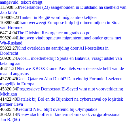
aangevuld, tekort dreigt
1139
08:53
Nederlander (23) aangehouden in Duitsland na snelheid van
235 km/u
1090
09:23
Tanken in België wordt nóg aantrekkelijker
1088
09:40
Iran overweegt Europese hulp bij ruimen mijnen in Straat
van Hormuz
647
14:04
The Division Resurgence nu gratis op pc
595
20:44
Litouwen vindt opnieuw migrantentunnel onder grens met
Wit-Rusland
559
22:27
Kind overleden na aanrijding door AH-bestelbus in
Dordrecht
509
20:24
Accell, moederbedrijf Sparta en Batavus, vraagt uitstel van
betaling aan
464
11:21
Nieuwe XBOX Game Pass titels voor de eerste helft van de
maand augustus
457
20:49
Geen Qatar en Abu Dhabi? Dan eindigt Formule 1-seizoen
mogelijk in Europa
453
20:34
Progressieve Democraat El-Sayed wint nipt voorverkiezing
Michigan
414
22:40
Datalek bij Bol en de Bijenkorf na cyberaanval op logistiek
partner Ceva
405
05:43
Gedurfd NEC blijft overeind bij Olympiakos
303
22:14
Nieuw slachtoffer in kindermisbruikzaak zorgprofessional
Jan B. (66)