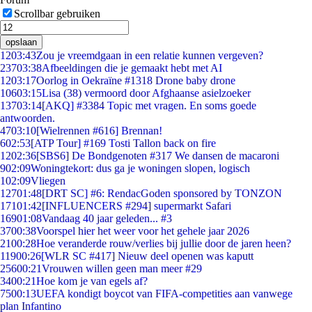
Scrollbar gebruiken
opslaan
12
03:43
Zou je vreemdgaan in een relatie kunnen vergeven?
237
03:38
Afbeeldingen die je gemaakt hebt met AI
12
03:17
Oorlog in Oekraïne #1318 Drone baby drone
106
03:15
Lisa (38) vermoord door Afghaanse asielzoeker
137
03:14
[AKQ] #3384 Topic met vragen. En soms goede
antwoorden.
47
03:10
[Wielrennen #616] Brennan!
6
02:53
[ATP Tour] #169 Tosti Tallon back on fire
12
02:36
[SBS6] De Bondgenoten #317 We dansen de macaroni
9
02:09
Woningtekort: dus ga je woningen slopen, logisch
1
02:09
Vliegen
127
01:48
[DRT SC] #6: RendacGoden sponsored by TONZON
171
01:42
[INFLUENCERS #294] supermarkt Safari
169
01:08
Vandaag 40 jaar geleden... #3
37
00:38
Voorspel hier het weer voor het gehele jaar 2026
21
00:28
Hoe veranderde rouw/verlies bij jullie door de jaren heen?
119
00:26
[WLR SC #417] Nieuw deel openen was kaputt
256
00:21
Vrouwen willen geen man meer #29
34
00:21
Hoe kom je van egels af?
75
00:13
UEFA kondigt boycot van FIFA-competities aan vanwege
plan Infantino