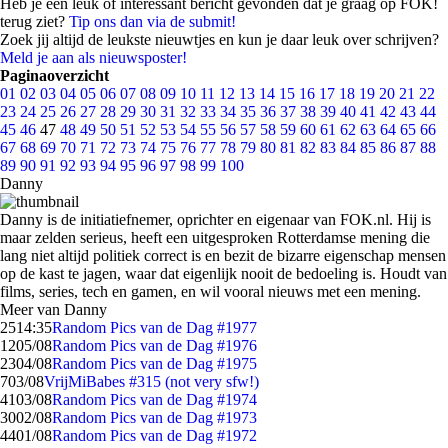
Heb je een leuk of interessant bericht gevonden dat je graag op FOK!
terug ziet?
Tip ons dan via de submit!
Zoek jij altijd de leukste nieuwtjes en kun je daar leuk over schrijven?
Meld je aan als nieuwsposter!
Paginaoverzicht
01
02
03
04
05
06
07
08
09
10
11
12
13
14
15
16
17
18
19
20
21
22
23
24
25
26
27
28
29
30
31
32
33
34
35
36
37
38
39
40
41
42
43
44
45
46
47
48
49
50
51
52
53
54
55
56
57
58
59
60
61
62
63
64
65
66
67
68
69
70
71
72
73
74
75
76
77
78
79
80
81
82
83
84
85
86
87
88
89
90
91
92
93
94
95
96
97
98
99
100
Danny
Danny is de initiatiefnemer, oprichter en eigenaar van FOK.nl. Hij is
maar zelden serieus, heeft een uitgesproken Rotterdamse mening die
lang niet altijd politiek correct is en bezit de bizarre eigenschap mensen
op de kast te jagen, waar dat eigenlijk nooit de bedoeling is. Houdt van
films, series, tech en gamen, en wil vooral nieuws met een mening.
Meer van Danny
25
14:35
Random Pics van de Dag #1977
12
05/08
Random Pics van de Dag #1976
23
04/08
Random Pics van de Dag #1975
7
03/08
VrijMiBabes #315 (not very sfw!)
41
03/08
Random Pics van de Dag #1974
30
02/08
Random Pics van de Dag #1973
44
01/08
Random Pics van de Dag #1972