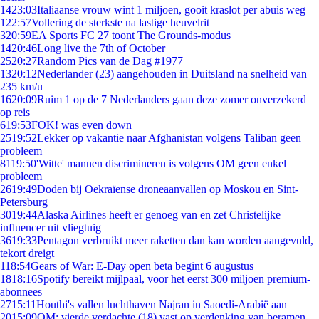
14
23:03
Italiaanse vrouw wint 1 miljoen, gooit kraslot per abuis weg
1
22:57
Vollering de sterkste na lastige heuvelrit
3
20:59
EA Sports FC 27 toont The Grounds-modus
14
20:46
Long live the 7th of October
25
20:27
Random Pics van de Dag #1977
13
20:12
Nederlander (23) aangehouden in Duitsland na snelheid van
235 km/u
16
20:09
Ruim 1 op de 7 Nederlanders gaan deze zomer onverzekerd
op reis
6
19:53
FOK! was even down
25
19:52
Lekker op vakantie naar Afghanistan volgens Taliban geen
probleem
81
19:50
'Witte' mannen discrimineren is volgens OM geen enkel
probleem
26
19:49
Doden bij Oekraïense droneaanvallen op Moskou en Sint-
Petersburg
30
19:44
Alaska Airlines heeft er genoeg van en zet Christelijke
influencer uit vliegtuig
36
19:33
Pentagon verbruikt meer raketten dan kan worden aangevuld,
tekort dreigt
1
18:54
Gears of War: E-Day open beta begint 6 augustus
18
18:16
Spotify bereikt mijlpaal, voor het eerst 300 miljoen premium-
abonnees
27
15:11
Houthi's vallen luchthaven Najran in Saoedi-Arabië aan
20
15:09
OM: vierde verdachte (18) vast op verdenking van beramen