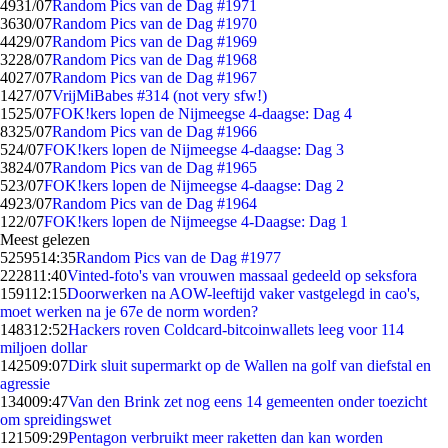
49
31/07
Random Pics van de Dag #1971
36
30/07
Random Pics van de Dag #1970
44
29/07
Random Pics van de Dag #1969
32
28/07
Random Pics van de Dag #1968
40
27/07
Random Pics van de Dag #1967
14
27/07
VrijMiBabes #314 (not very sfw!)
15
25/07
FOK!kers lopen de Nijmeegse 4-daagse: Dag 4
83
25/07
Random Pics van de Dag #1966
5
24/07
FOK!kers lopen de Nijmeegse 4-daagse: Dag 3
38
24/07
Random Pics van de Dag #1965
5
23/07
FOK!kers lopen de Nijmeegse 4-daagse: Dag 2
49
23/07
Random Pics van de Dag #1964
1
22/07
FOK!kers lopen de Nijmeegse 4-Daagse: Dag 1
Meest gelezen
52595
14:35
Random Pics van de Dag #1977
2228
11:40
Vinted-foto's van vrouwen massaal gedeeld op seksfora
1591
12:15
Doorwerken na AOW-leeftijd vaker vastgelegd in cao's,
moet werken na je 67e de norm worden?
1483
12:52
Hackers roven Coldcard-bitcoinwallets leeg voor 114
miljoen dollar
1425
09:07
Dirk sluit supermarkt op de Wallen na golf van diefstal en
agressie
1340
09:47
Van den Brink zet nog eens 14 gemeenten onder toezicht
om spreidingswet
1215
09:29
Pentagon verbruikt meer raketten dan kan worden