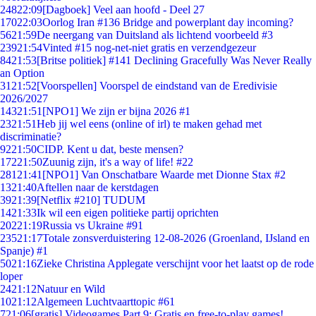
248
22:09
[Dagboek] Veel aan hoofd - Deel 27
170
22:03
Oorlog Iran #136 Bridge and powerplant day incoming?
56
21:59
De neergang van Duitsland als lichtend voorbeeld #3
239
21:54
Vinted #15 nog-net-niet gratis en verzendgezeur
84
21:53
[Britse politiek] #141 Declining Gracefully Was Never Really
an Option
31
21:52
[Voorspellen] Voorspel de eindstand van de Eredivisie
2026/2027
143
21:51
[NPO1] We zijn er bijna 2026 #1
23
21:51
Heb jij wel eens (online of irl) te maken gehad met
discriminatie?
92
21:50
CIDP. Kent u dat, beste mensen?
172
21:50
Zuunig zijn, it's a way of life! #22
281
21:41
[NPO1] Van Onschatbare Waarde met Dionne Stax #2
13
21:40
Aftellen naar de kerstdagen
39
21:39
[Netflix #210] TUDUM
14
21:33
Ik wil een eigen politieke partij oprichten
202
21:19
Russia vs Ukraine #91
235
21:17
Totale zonsverduistering 12-08-2026 (Groenland, IJsland en
Spanje) #1
50
21:16
Zieke Christina Applegate verschijnt voor het laatst op de rode
loper
24
21:12
Natuur en Wild
10
21:12
Algemeen Luchtvaarttopic #61
7
21:06
[gratis] Videogames Part 9: Gratis en free-to-play games!