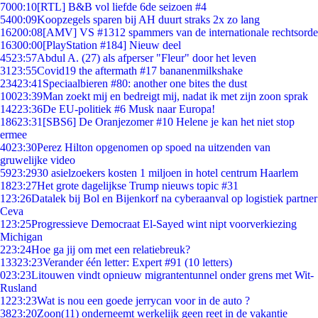
70
00:10
[RTL] B&B vol liefde 6de seizoen #4
54
00:09
Koopzegels sparen bij AH duurt straks 2x zo lang
162
00:08
[AMV] VS #1312 spammers van de internationale rechtsorde
163
00:00
[PlayStation #184] Nieuw deel
45
23:57
Abdul A. (27) als afperser "Fleur" door het leven
31
23:55
Covid19 the aftermath #17 bananenmilkshake
234
23:41
Speciaalbieren #80: another one bites the dust
100
23:39
Man zoekt mij en bedreigt mij, nadat ik met zijn zoon sprak
142
23:36
De EU-politiek #6 Musk naar Europa!
186
23:31
[SBS6] De Oranjezomer #10 Helene je kan het niet stop
ermee
40
23:30
Perez Hilton opgenomen op spoed na uitzenden van
gruwelijke video
59
23:29
30 asielzoekers kosten 1 miljoen in hotel centrum Haarlem
18
23:27
Het grote dagelijkse Trump nieuws topic #31
1
23:26
Datalek bij Bol en Bijenkorf na cyberaanval op logistiek partner
Ceva
1
23:25
Progressieve Democraat El-Sayed wint nipt voorverkiezing
Michigan
2
23:24
Hoe ga jij om met een relatiebreuk?
133
23:23
Verander één letter: Expert #91 (10 letters)
0
23:23
Litouwen vindt opnieuw migrantentunnel onder grens met Wit-
Rusland
12
23:23
Wat is nou een goede jerrycan voor in de auto ?
38
23:20
Zoon(11) onderneemt werkelijk geen reet in de vakantie