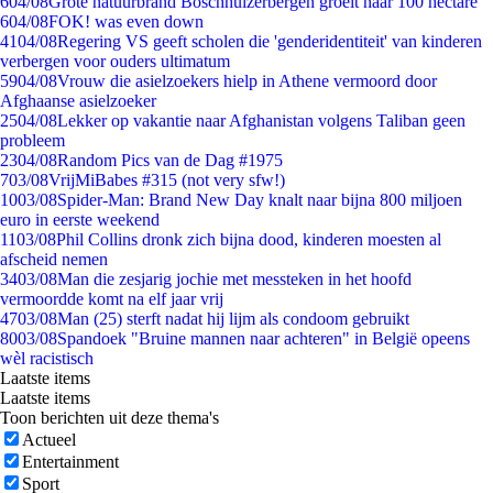
6
04/08
Grote natuurbrand Boschhuizerbergen groeit naar 100 hectare
6
04/08
FOK! was even down
41
04/08
Regering VS geeft scholen die 'genderidentiteit' van kinderen
verbergen voor ouders ultimatum
59
04/08
Vrouw die asielzoekers hielp in Athene vermoord door
Afghaanse asielzoeker
25
04/08
Lekker op vakantie naar Afghanistan volgens Taliban geen
probleem
23
04/08
Random Pics van de Dag #1975
7
03/08
VrijMiBabes #315 (not very sfw!)
10
03/08
Spider-Man: Brand New Day knalt naar bijna 800 miljoen
euro in eerste weekend
11
03/08
Phil Collins dronk zich bijna dood, kinderen moesten al
afscheid nemen
34
03/08
Man die zesjarig jochie met messteken in het hoofd
vermoordde komt na elf jaar vrij
47
03/08
Man (25) sterft nadat hij lijm als condoom gebruikt
80
03/08
Spandoek "Bruine mannen naar achteren" in België opeens
wèl racistisch
Laatste items
Laatste items
Toon berichten uit deze thema's
Actueel
Entertainment
Sport