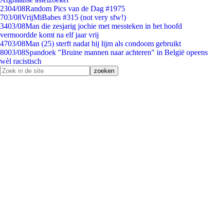
23
04/08
Random Pics van de Dag #1975
7
03/08
VrijMiBabes #315 (not very sfw!)
34
03/08
Man die zesjarig jochie met messteken in het hoofd
vermoordde komt na elf jaar vrij
47
03/08
Man (25) sterft nadat hij lijm als condoom gebruikt
80
03/08
Spandoek "Bruine mannen naar achteren" in België opeens
wèl racistisch