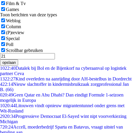
Film & Tv
Games
Toon berichten van deze types
Weblog
Column
(P)review
Special
Poll
Scrollbar gebruiken
opslaan
10
22:40
Datalek bij Bol en de Bijenkorf na cyberaanval op logistiek
partner Ceva
13
22:27
Kind overleden na aanrijding door AH-bestelbus in Dordrecht
4
22:14
Nieuw slachtoffer in kindermisbruikzaak zorgprofessional Jan
B. (66)
0
20:49
Geen Qatar en Abu Dhabi? Dan eindigt Formule 1-seizoen
mogelijk in Europa
10
20:44
Litouwen vindt opnieuw migrantentunnel onder grens met
Wit-Rusland
29
20:34
Progressieve Democraat El-Sayed wint nipt voorverkiezing
Michigan
7
20:24
Accell, moederbedrijf Sparta en Batavus, vraagt uitstel van
betaling aan