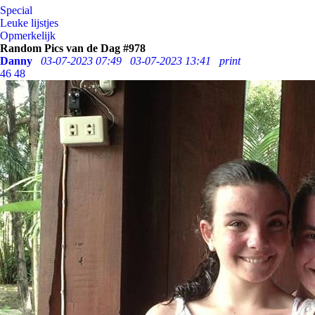
Special
Leuke lijstjes
Opmerkelijk
Random Pics van de Dag #978
Danny
03-07-2023 07:49
03-07-2023 13:41
print
46
48