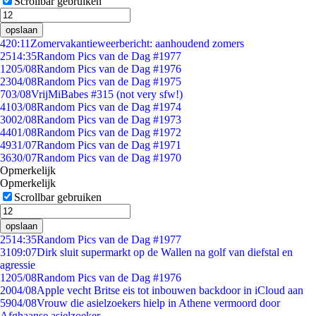
Scrollbar gebruiken
opslaan
4
20:11
Zomervakantieweerbericht: aanhoudend zomers
25
14:35
Random Pics van de Dag #1977
12
05/08
Random Pics van de Dag #1976
23
04/08
Random Pics van de Dag #1975
7
03/08
VrijMiBabes #315 (not very sfw!)
41
03/08
Random Pics van de Dag #1974
30
02/08
Random Pics van de Dag #1973
44
01/08
Random Pics van de Dag #1972
49
31/07
Random Pics van de Dag #1971
36
30/07
Random Pics van de Dag #1970
Opmerkelijk
Opmerkelijk
Scrollbar gebruiken
opslaan
25
14:35
Random Pics van de Dag #1977
31
09:07
Dirk sluit supermarkt op de Wallen na golf van diefstal en
agressie
12
05/08
Random Pics van de Dag #1976
20
04/08
Apple vecht Britse eis tot inbouwen backdoor in iCloud aan
59
04/08
Vrouw die asielzoekers hielp in Athene vermoord door
Afghaanse asielzoeker