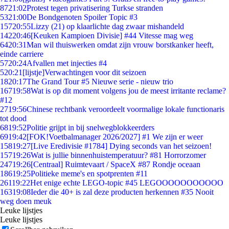
87
21:02
Protest tegen privatisering Turkse stranden
53
21:00
De Bondgenoten Spoiler Topic #3
157
20:55
Lizzy (21) op klaarlichte dag zwaar mishandeld
142
20:46
[Keuken Kampioen Divisie] #44 Vitesse mag weg
64
20:31
Man wil thuiswerken omdat zijn vrouw borstkanker heeft,
einde carriere
57
20:24
Afvallen met injecties #4
5
20:21
[lijstje]Verwachtingen voor dit seizoen
18
20:17
The Grand Tour #5 Nieuwe serie - nieuw trio
167
19:58
Wat is op dit moment volgens jou de meest irritante reclame?
#12
27
19:56
Chinese rechtbank veroordeelt voormalige lokale functionaris
tot dood
68
19:52
Politie grijpt in bij snelwegblokkeerders
69
19:42
[FOK!Voetbalmanager 2026/2027] #1 We zijn er weer
158
19:27
[Live Eredivisie #1784] Dying seconds van het seizoen!
157
19:26
Wat is jullie binnenhuistemperatuur? #81 Horrorzomer
247
19:26
[Centraal] Ruimtevaart / SpaceX #87 Rondje oceaan
186
19:25
Politieke meme's en spotprenten #11
261
19:22
Het enige echte LEGO-topic #45 LEGOOOOOOOOOOO
163
19:08
Ieder die 40+ is zal deze producten herkennen #35 Nooit
weg doen meuk
Leuke lijstjes
Leuke lijstjes