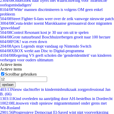
23
04/08
Onderzoek naar flyers met waarschuwing voor 'Israëlische
oorlogsmisdadigers'
81
04/08
'Witte' mannen discrimineren is volgens OM geen enkel
probleem
5
04/08
Street Fighter 6-fans weer over de zeik vanwege nieuwste patch
30
04/08
Ceuta-leider noemt Marokkaanse grensaanval door migranten
'gruweldaad'
5
04/08
Control Resonant kost je 30 uur om uit te spelen
6
04/08
Grote natuurbrand Boschhuizerbergen groeit naar 100 hectare
6
04/08
FOK! was even down
2
04/08
Apex Legends stopt vandaag op Nintendo Switch
6
04/08
XBOX werkt aan Disc to Digital-programma
41
04/08
Regering VS geeft scholen die 'genderidentiteit' van kinderen
verbergen voor ouders ultimatum
Actieve items
Actieve items
Scrollbar gebruiken
opslaan
4
03:13
Nieuw slachtoffer in kindermisbruikzaak zorgprofessional Jan
B. (66)
13
03:11
Kind overleden na aanrijding door AH-bestelbus in Dordrecht
10
02:08
Litouwen vindt opnieuw migrantentunnel onder grens met
Wit-Rusland
29
01:56
Progressieve Democraat El-Sayed wint nipt voorverkiezing