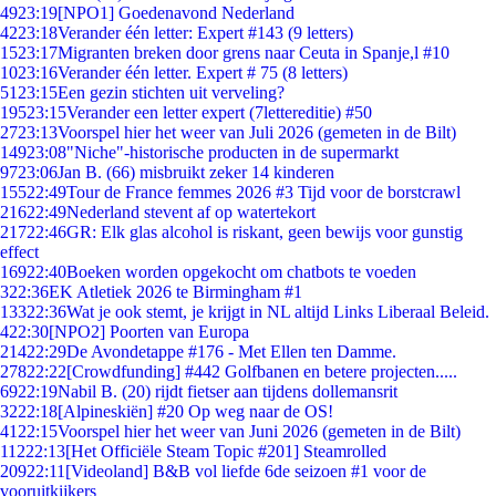
49
23:19
[NPO1] Goedenavond Nederland
42
23:18
Verander één letter: Expert #143 (9 letters)
15
23:17
Migranten breken door grens naar Ceuta in Spanje,l #10
10
23:16
Verander één letter. Expert # 75 (8 letters)
51
23:15
Een gezin stichten uit verveling?
195
23:15
Verander een letter expert (7lettereditie) #50
27
23:13
Voorspel hier het weer van Juli 2026 (gemeten in de Bilt)
149
23:08
"Niche"-historische producten in de supermarkt
97
23:06
Jan B. (66) misbruikt zeker 14 kinderen
155
22:49
Tour de France femmes 2026 #3 Tijd voor de borstcrawl
216
22:49
Nederland stevent af op watertekort
217
22:46
GR: Elk glas alcohol is riskant, geen bewijs voor gunstig
effect
169
22:40
Boeken worden opgekocht om chatbots te voeden
3
22:36
EK Atletiek 2026 te Birmingham #1
133
22:36
Wat je ook stemt, je krijgt in NL altijd Links Liberaal Beleid.
4
22:30
[NPO2] Poorten van Europa
214
22:29
De Avondetappe #176 - Met Ellen ten Damme.
278
22:22
[Crowdfunding] #442 Golfbanen en betere projecten.....
69
22:19
Nabil B. (20) rijdt fietser aan tijdens dollemansrit
32
22:18
[Alpineskiën] #20 Op weg naar de OS!
41
22:15
Voorspel hier het weer van Juni 2026 (gemeten in de Bilt)
112
22:13
[Het Officiële Steam Topic #201] Steamrolled
209
22:11
[Videoland] B&B vol liefde 6de seizoen #1 voor de
vooruitkijkers