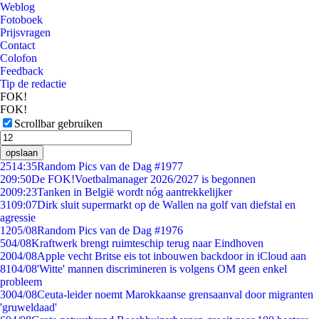
Weblog
Fotoboek
Prijsvragen
Contact
Colofon
Feedback
Tip de redactie
FOK!
FOK!
Scrollbar gebruiken
opslaan
25
14:35
Random Pics van de Dag #1977
2
09:50
De FOK!Voetbalmanager 2026/2027 is begonnen
20
09:23
Tanken in België wordt nóg aantrekkelijker
31
09:07
Dirk sluit supermarkt op de Wallen na golf van diefstal en
agressie
12
05/08
Random Pics van de Dag #1976
5
04/08
Kraftwerk brengt ruimteschip terug naar Eindhoven
20
04/08
Apple vecht Britse eis tot inbouwen backdoor in iCloud aan
81
04/08
'Witte' mannen discrimineren is volgens OM geen enkel
probleem
30
04/08
Ceuta-leider noemt Marokkaanse grensaanval door migranten
'gruweldaad'