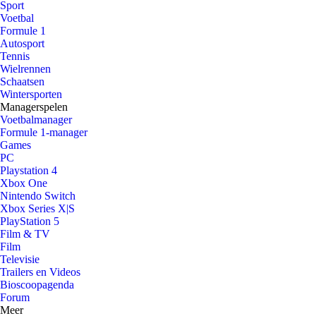
Sport
Voetbal
Formule 1
Autosport
Tennis
Wielrennen
Schaatsen
Wintersporten
Managerspelen
Voetbalmanager
Formule 1-manager
Games
PC
Playstation 4
Xbox One
Nintendo Switch
Xbox Series X|S
PlayStation 5
Film & TV
Film
Televisie
Trailers en Videos
Bioscoopagenda
Forum
Meer