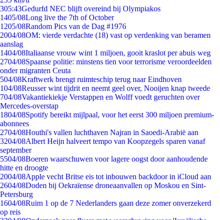
3
05:43
Gedurfd NEC blijft overeind bij Olympiakos
14
05/08
Long live the 7th of October
12
05/08
Random Pics van de Dag #1976
20
04/08
OM: vierde verdachte (18) vast op verdenking van beramen
aanslag
14
04/08
Italiaanse vrouw wint 1 miljoen, gooit kraslot per abuis weg
27
04/08
Spaanse politie: minstens tien voor terrorisme veroordeelden
onder migranten Ceuta
5
04/08
Kraftwerk brengt ruimteschip terug naar Eindhoven
1
04/08
Reusser wint tijdrit en neemt geel over, Nooijen knap tweede
7
04/08
Vakantiekiekje Verstappen en Wolff voedt geruchten over
Mercedes-overstap
18
04/08
Spotify bereikt mijlpaal, voor het eerst 300 miljoen premium-
abonnees
27
04/08
Houthi's vallen luchthaven Najran in Saoedi-Arabië aan
32
04/08
Albert Heijn halveert tempo van Koopzegels sparen vanaf
september
55
04/08
Boeren waarschuwen voor lagere oogst door aanhoudende
hitte en droogte
20
04/08
Apple vecht Britse eis tot inbouwen backdoor in iCloud aan
26
04/08
Doden bij Oekraïense droneaanvallen op Moskou en Sint-
Petersburg
16
04/08
Ruim 1 op de 7 Nederlanders gaan deze zomer onverzekerd
op reis