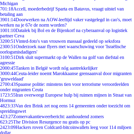
Michigan
7
01:18
Accell, moederbedrijf Sparta en Batavus, vraagt uitstel van
betaling aan
39
01:14
Doorwerken na AOW-leeftijd vaker vastgelegd in cao's, moet
werken na je 67e de norm worden?
10
01:10
Datalek bij Bol en de Bijenkorf na cyberaanval op logistiek
partner Ceva
32
00:51
Vinted-foto's van vrouwen massaal gedeeld op seksfora
23
00:51
Onderzoek naar flyers met waarschuwing voor 'Israëlische
oorlogsmisdadigers'
31
00:51
Dirk sluit supermarkt op de Wallen na golf van diefstal en
agressie
20
00:45
Tanken in België wordt nóg aantrekkelijker
30
00:44
Ceuta-leider noemt Marokkaanse grensaanval door migranten
'gruweldaad'
27
00:43
Spaanse politie: minstens tien voor terrorisme veroordeelden
onder migranten Ceuta
17
23:55
Iran overweegt Europese hulp bij ruimen mijnen in Straat van
Hormuz
48
23:33
Van den Brink zet nog eens 14 gemeenten onder toezicht om
spreidingswet
4
23:27
Zomervakantieweerbericht: aanhoudend zomers
6
23:25
The Division Resurgence nu gratis op pc
24
23:09
Hackers roven Coldcard-bitcoinwallets leeg voor 114 miljoen
dollar