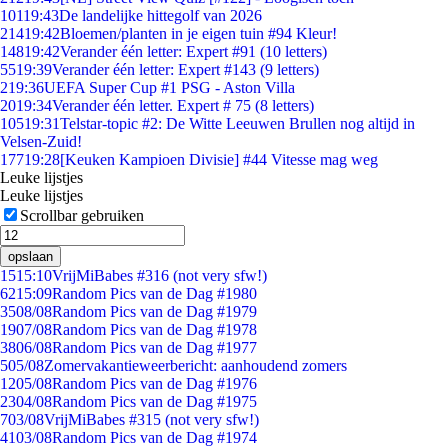
101
19:43
De landelijke hittegolf van 2026
214
19:42
Bloemen/planten in je eigen tuin #94 Kleur!
148
19:42
Verander één letter: Expert #91 (10 letters)
55
19:39
Verander één letter: Expert #143 (9 letters)
2
19:36
UEFA Super Cup #1 PSG - Aston Villa
20
19:34
Verander één letter. Expert # 75 (8 letters)
105
19:31
Telstar-topic #2: De Witte Leeuwen Brullen nog altijd in
Velsen-Zuid!
177
19:28
[Keuken Kampioen Divisie] #44 Vitesse mag weg
Leuke lijstjes
Leuke lijstjes
Scrollbar gebruiken
opslaan
15
15:10
VrijMiBabes #316 (not very sfw!)
62
15:09
Random Pics van de Dag #1980
35
08/08
Random Pics van de Dag #1979
19
07/08
Random Pics van de Dag #1978
38
06/08
Random Pics van de Dag #1977
5
05/08
Zomervakantieweerbericht: aanhoudend zomers
12
05/08
Random Pics van de Dag #1976
23
04/08
Random Pics van de Dag #1975
7
03/08
VrijMiBabes #315 (not very sfw!)
41
03/08
Random Pics van de Dag #1974