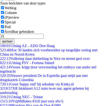
Toon berichten van deze types
Weblog
Column
(P)review
Special
Poll
Scrollbar gebruiken
opslaan
1
00:01
Uitslag AZ - ADO Den Haag
5
23:46
Hoe 30 landen zich voorbereiden op mogelijke oorlog met
China en Noord-Korea
2
22:13
Vollering slaat dubbelslag in Nice en neemt geel over
8
22:11
Uitslag PSV - Fortuna Sittard
4
21:14
Vrouw krijgt door verwisseling het embryo van ander stel
ingebracht
5
20:35
Nieuwe president De la Espriella gaat strijd aan met
drugskartels Colombia
7
20:11
Geen 'happy end' bij seksdate via Kinky.nl
32
19:57
XR blokkeert A12 ruim twee uur, agent gebeten bij
aanhouding
3
19:21
Uitslag NEC - Telstar
15
15:10
VrijMiBabes #316 (not very sfw!)
62
15:09
Random Pics van de Dag #1980