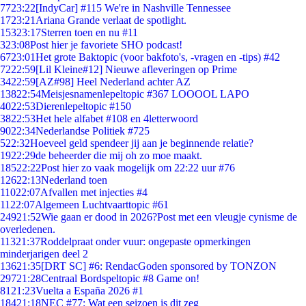
77
23:22
[IndyCar] #115 We're in Nashville Tennessee
17
23:21
Ariana Grande verlaat de spotlight.
153
23:17
Sterren toen en nu #11
3
23:08
Post hier je favoriete SHO podcast!
67
23:01
Het grote Baktopic (voor bakfoto's, -vragen en -tips) #42
72
22:59
[Lil Kleine#12] Nieuwe afleveringen op Prime
34
22:59
[AZ#98] Heel Nederland achter AZ
138
22:54
Meisjesnamenlepeltopic #367 LOOOOL LAPO
40
22:53
Dierenlepeltopic #150
38
22:53
Het hele alfabet #108 en 4letterwoord
90
22:34
Nederlandse Politiek #725
5
22:32
Hoeveel geld spendeer jij aan je beginnende relatie?
19
22:29
de beheerder die mij oh zo moe maakt.
185
22:22
Post hier zo vaak mogelijk om 22:22 uur #76
126
22:13
Nederland toen
110
22:07
Afvallen met injecties #4
11
22:07
Algemeen Luchtvaarttopic #61
249
21:52
Wie gaan er dood in 2026?Post met een vleugje cynisme de
overledenen.
113
21:37
Roddelpraat onder vuur: ongepaste opmerkingen
minderjarigen deel 2
136
21:35
[DRT SC] #6: RendacGoden sponsored by TONZON
297
21:28
Centraal Bordspeltopic #8 Game on!
81
21:23
Vuelta a España 2026 #1
184
21:18
NEC #77: Wat een seizoen is dit zeg