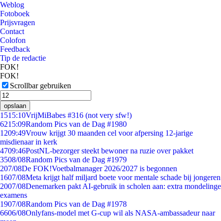
Weblog
Fotoboek
Prijsvragen
Contact
Colofon
Feedback
Tip de redactie
FOK!
FOK!
Scrollbar gebruiken
opslaan
15
15:10
VrijMiBabes #316 (not very sfw!)
62
15:09
Random Pics van de Dag #1980
12
09:49
Vrouw krijgt 30 maanden cel voor afpersing 12-jarige
misdienaar in kerk
47
09:46
PostNL-bezorger steekt bewoner na ruzie over pakket
35
08/08
Random Pics van de Dag #1979
2
07/08
De FOK!Voetbalmanager 2026/2027 is begonnen
16
07/08
Meta krijgt half miljard boete voor mentale schade bij jongeren
20
07/08
Denemarken pakt AI-gebruik in scholen aan: extra mondelinge
examens
19
07/08
Random Pics van de Dag #1978
66
06/08
Onlyfans-model met G-cup wil als NASA-ambassadeur naar