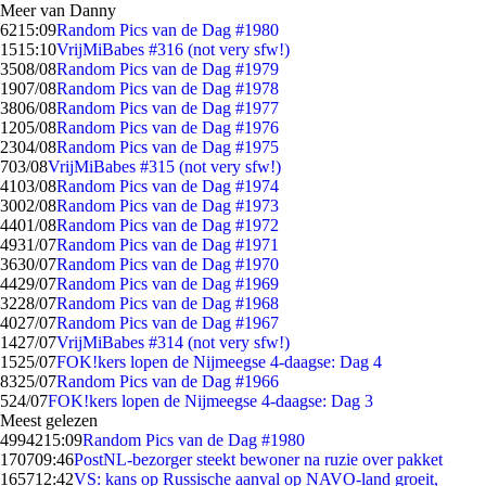
Meer van Danny
62
15:09
Random Pics van de Dag #1980
15
15:10
VrijMiBabes #316 (not very sfw!)
35
08/08
Random Pics van de Dag #1979
19
07/08
Random Pics van de Dag #1978
38
06/08
Random Pics van de Dag #1977
12
05/08
Random Pics van de Dag #1976
23
04/08
Random Pics van de Dag #1975
7
03/08
VrijMiBabes #315 (not very sfw!)
41
03/08
Random Pics van de Dag #1974
30
02/08
Random Pics van de Dag #1973
44
01/08
Random Pics van de Dag #1972
49
31/07
Random Pics van de Dag #1971
36
30/07
Random Pics van de Dag #1970
44
29/07
Random Pics van de Dag #1969
32
28/07
Random Pics van de Dag #1968
40
27/07
Random Pics van de Dag #1967
14
27/07
VrijMiBabes #314 (not very sfw!)
15
25/07
FOK!kers lopen de Nijmeegse 4-daagse: Dag 4
83
25/07
Random Pics van de Dag #1966
5
24/07
FOK!kers lopen de Nijmeegse 4-daagse: Dag 3
Meest gelezen
49942
15:09
Random Pics van de Dag #1980
1707
09:46
PostNL-bezorger steekt bewoner na ruzie over pakket
1657
12:42
VS: kans op Russische aanval op NAVO-land groeit,