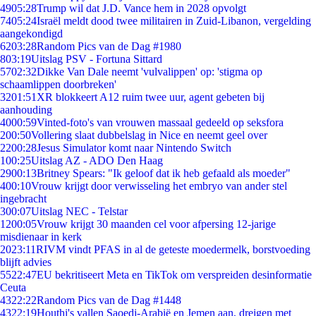
49
05:28
Trump wil dat J.D. Vance hem in 2028 opvolgt
74
05:24
Israël meldt dood twee militairen in Zuid-Libanon, vergelding
aangekondigd
62
03:28
Random Pics van de Dag #1980
8
03:19
Uitslag PSV - Fortuna Sittard
57
02:32
Dikke Van Dale neemt 'vulvalippen' op: 'stigma op
schaamlippen doorbreken'
32
01:51
XR blokkeert A12 ruim twee uur, agent gebeten bij
aanhouding
40
00:59
Vinted-foto's van vrouwen massaal gedeeld op seksfora
2
00:50
Vollering slaat dubbelslag in Nice en neemt geel over
22
00:28
Jesus Simulator komt naar Nintendo Switch
1
00:25
Uitslag AZ - ADO Den Haag
29
00:13
Britney Spears: "Ik geloof dat ik heb gefaald als moeder"
4
00:10
Vrouw krijgt door verwisseling het embryo van ander stel
ingebracht
3
00:07
Uitslag NEC - Telstar
12
00:05
Vrouw krijgt 30 maanden cel voor afpersing 12-jarige
misdienaar in kerk
20
23:11
RIVM vindt PFAS in al de geteste moedermelk, borstvoeding
blijft advies
55
22:47
EU bekritiseert Meta en TikTok om verspreiden desinformatie
Ceuta
43
22:22
Random Pics van de Dag #1448
43
22:19
Houthi's vallen Saoedi-Arabië en Jemen aan, dreigen met