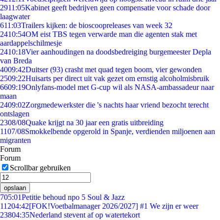
29
11:05
Kabinet geeft bedrijven geen compensatie voor schade door
laagwater
6
11:03
Trailers kijken: de bioscoopreleases van week 32
24
10:54
OM eist TBS tegen verwarde man die agenten stak met
aardappelschilmesje
24
10:18
Vier aanhoudingen na doodsbedreiging burgemeester Depla
van Breda
40
09:42
Duitser (93) crasht met quad tegen boom, vier gewonden
25
09:22
Huisarts per direct uit vak gezet om ernstig alcoholmisbruik
66
09:19
Onlyfans-model met G-cup wil als NASA-ambassadeur naar
maan
24
09:02
Zorgmedewerkster die 's nachts haar vriend bezocht terecht
ontslagen
23
08/08
Quake krijgt na 30 jaar een gratis uitbreiding
11
07/08
Smokkelbende opgerold in Spanje, verdienden miljoenen aan
migranten
Forum
Forum
Scrollbar gebruiken
opslaan
7
05:01
Petitie behoud npo 5 Soul & Jazz
112
04:42
[FOK!Voetbalmanager 2026/2027] #1 We zijn er weer
238
04:35
Nederland stevent af op watertekort