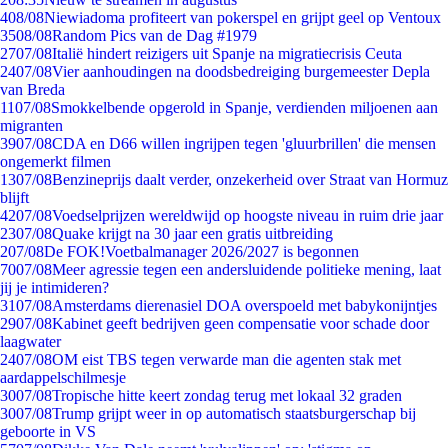
4
08/08
Niewiadoma profiteert van pokerspel en grijpt geel op Ventoux
35
08/08
Random Pics van de Dag #1979
27
07/08
Italië hindert reizigers uit Spanje na migratiecrisis Ceuta
24
07/08
Vier aanhoudingen na doodsbedreiging burgemeester Depla
van Breda
11
07/08
Smokkelbende opgerold in Spanje, verdienden miljoenen aan
migranten
39
07/08
CDA en D66 willen ingrijpen tegen 'gluurbrillen' die mensen
ongemerkt filmen
13
07/08
Benzineprijs daalt verder, onzekerheid over Straat van Hormuz
blijft
42
07/08
Voedselprijzen wereldwijd op hoogste niveau in ruim drie jaar
23
07/08
Quake krijgt na 30 jaar een gratis uitbreiding
2
07/08
De FOK!Voetbalmanager 2026/2027 is begonnen
70
07/08
Meer agressie tegen een andersluidende politieke mening, laat
jij je intimideren?
31
07/08
Amsterdams dierenasiel DOA overspoeld met babykonijntjes
29
07/08
Kabinet geeft bedrijven geen compensatie voor schade door
laagwater
24
07/08
OM eist TBS tegen verwarde man die agenten stak met
aardappelschilmesje
30
07/08
Tropische hitte keert zondag terug met lokaal 32 graden
30
07/08
Trump grijpt weer in op automatisch staatsburgerschap bij
geboorte in VS