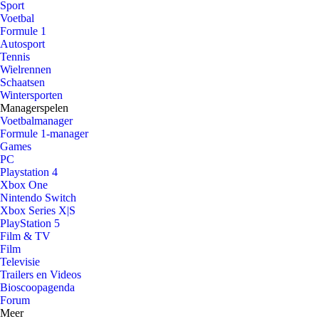
Sport
Voetbal
Formule 1
Autosport
Tennis
Wielrennen
Schaatsen
Wintersporten
Managerspelen
Voetbalmanager
Formule 1-manager
Games
PC
Playstation 4
Xbox One
Nintendo Switch
Xbox Series X|S
PlayStation 5
Film & TV
Film
Televisie
Trailers en Videos
Bioscoopagenda
Forum
Meer