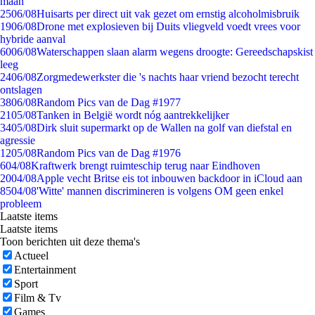
maan
25
06/08
Huisarts per direct uit vak gezet om ernstig alcoholmisbruik
19
06/08
Drone met explosieven bij Duits vliegveld voedt vrees voor
hybride aanval
60
06/08
Waterschappen slaan alarm wegens droogte: Gereedschapskist
leeg
24
06/08
Zorgmedewerkster die 's nachts haar vriend bezocht terecht
ontslagen
38
06/08
Random Pics van de Dag #1977
21
05/08
Tanken in België wordt nóg aantrekkelijker
34
05/08
Dirk sluit supermarkt op de Wallen na golf van diefstal en
agressie
12
05/08
Random Pics van de Dag #1976
6
04/08
Kraftwerk brengt ruimteschip terug naar Eindhoven
20
04/08
Apple vecht Britse eis tot inbouwen backdoor in iCloud aan
85
04/08
'Witte' mannen discrimineren is volgens OM geen enkel
probleem
Laatste items
Laatste items
Toon berichten uit deze thema's
Actueel
Entertainment
Sport
Film & Tv
Games