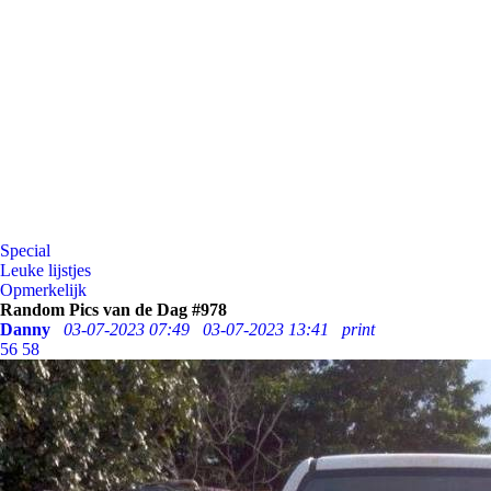
Special
Leuke lijstjes
Opmerkelijk
Random Pics van de Dag #978
Danny
03-07-2023 07:49
03-07-2023 13:41
print
56
58