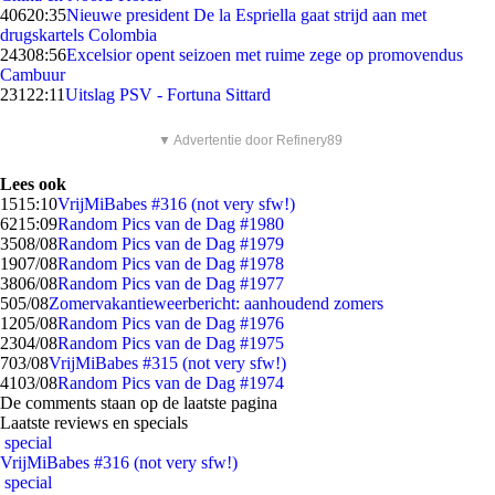
406
20:35
Nieuwe president De la Espriella gaat strijd aan met
drugskartels Colombia
243
08:56
Excelsior opent seizoen met ruime zege op promovendus
Cambuur
231
22:11
Uitslag PSV - Fortuna Sittard
▼ Advertentie door Refinery89
Lees ook
15
15:10
VrijMiBabes #316 (not very sfw!)
62
15:09
Random Pics van de Dag #1980
35
08/08
Random Pics van de Dag #1979
19
07/08
Random Pics van de Dag #1978
38
06/08
Random Pics van de Dag #1977
5
05/08
Zomervakantieweerbericht: aanhoudend zomers
12
05/08
Random Pics van de Dag #1976
23
04/08
Random Pics van de Dag #1975
7
03/08
VrijMiBabes #315 (not very sfw!)
41
03/08
Random Pics van de Dag #1974
De comments staan op de laatste pagina
Laatste reviews en specials
special
VrijMiBabes #316 (not very sfw!)
special