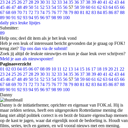
23
24
25
26
27
28
29
30
31
32
33
34
35
36
37
38
39
40
41
42
43
44
45
46
47
48
49
50
51
52
53
54
55
56
57
58
59
60
61
62
63
64
65
66
67
68
69
70
71
72
73
74
75
76
77
78
79
80
81
82
83
84
85
86
87
88
89
90
91
92
93
94
95
96
97
98
99
100
daily pics
leuke lijstjes
Submitter:
89
Help ons; deel dit item als je het leuk vond
Heb je een leuk of interessant bericht gevonden dat je graag op FOK!
terug ziet?
Tip ons dan via de submit!
Zoek jij altijd de leukste nieuwtjes en kun je daar leuk over schrijven?
Meld je aan als nieuwsposter!
Paginaoverzicht
01
02
03
04
05
06
07
08
09
10
11
12
13
14
15
16
17
18
19
20
21
22
23
24
25
26
27
28
29
30
31
32
33
34
35
36
37
38
39
40
41
42
43
44
45
46
47
48
49
50
51
52
53
54
55
56
57
58
59
60
61
62
63
64
65
66
67
68
69
70
71
72
73
74
75
76
77
78
79
80
81
82
83
84
85
86
87
88
89
90
91
92
93
94
95
96
97
98
99
100
Danny
Danny is de initiatiefnemer, oprichter en eigenaar van FOK.nl. Hij is
maar zelden serieus, heeft een uitgesproken Rotterdamse mening die
lang niet altijd politiek correct is en bezit de bizarre eigenschap mensen
op de kast te jagen, waar dat eigenlijk nooit de bedoeling is. Houdt van
films, series, tech en gamen, en wil vooral nieuws met een mening.