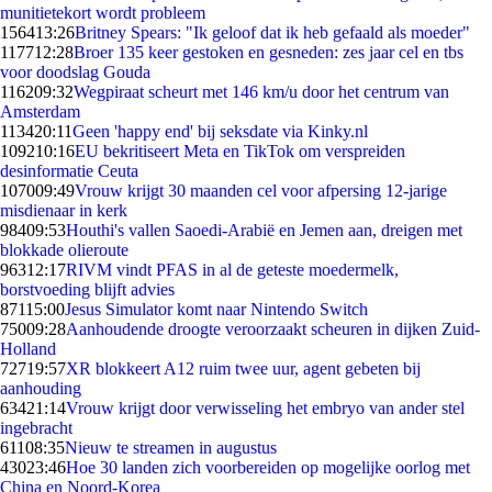
munitietekort wordt probleem
1564
13:26
Britney Spears: "Ik geloof dat ik heb gefaald als moeder"
1177
12:28
Broer 135 keer gestoken en gesneden: zes jaar cel en tbs
voor doodslag Gouda
1162
09:32
Wegpiraat scheurt met 146 km/u door het centrum van
Amsterdam
1134
20:11
Geen 'happy end' bij seksdate via Kinky.nl
1092
10:16
EU bekritiseert Meta en TikTok om verspreiden
desinformatie Ceuta
1070
09:49
Vrouw krijgt 30 maanden cel voor afpersing 12-jarige
misdienaar in kerk
984
09:53
Houthi's vallen Saoedi-Arabië en Jemen aan, dreigen met
blokkade olieroute
963
12:17
RIVM vindt PFAS in al de geteste moedermelk,
borstvoeding blijft advies
871
15:00
Jesus Simulator komt naar Nintendo Switch
750
09:28
Aanhoudende droogte veroorzaakt scheuren in dijken Zuid-
Holland
727
19:57
XR blokkeert A12 ruim twee uur, agent gebeten bij
aanhouding
634
21:14
Vrouw krijgt door verwisseling het embryo van ander stel
ingebracht
611
08:35
Nieuw te streamen in augustus
430
23:46
Hoe 30 landen zich voorbereiden op mogelijke oorlog met
China en Noord-Korea