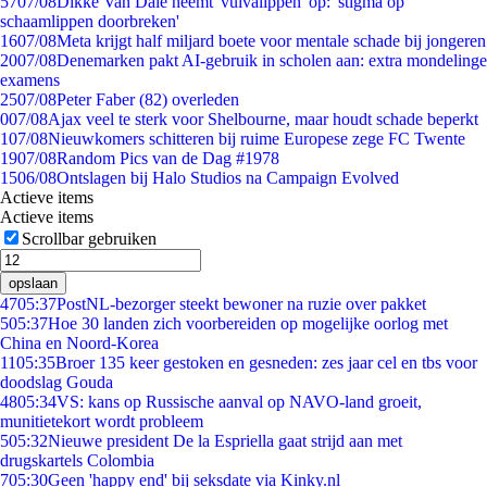
57
07/08
Dikke Van Dale neemt 'vulvalippen' op: 'stigma op
schaamlippen doorbreken'
16
07/08
Meta krijgt half miljard boete voor mentale schade bij jongeren
20
07/08
Denemarken pakt AI-gebruik in scholen aan: extra mondelinge
examens
25
07/08
Peter Faber (82) overleden
0
07/08
Ajax veel te sterk voor Shelbourne, maar houdt schade beperkt
1
07/08
Nieuwkomers schitteren bij ruime Europese zege FC Twente
19
07/08
Random Pics van de Dag #1978
15
06/08
Ontslagen bij Halo Studios na Campaign Evolved
Actieve items
Actieve items
Scrollbar gebruiken
opslaan
47
05:37
PostNL-bezorger steekt bewoner na ruzie over pakket
5
05:37
Hoe 30 landen zich voorbereiden op mogelijke oorlog met
China en Noord-Korea
11
05:35
Broer 135 keer gestoken en gesneden: zes jaar cel en tbs voor
doodslag Gouda
48
05:34
VS: kans op Russische aanval op NAVO-land groeit,
munitietekort wordt probleem
5
05:32
Nieuwe president De la Espriella gaat strijd aan met
drugskartels Colombia
7
05:30
Geen 'happy end' bij seksdate via Kinky.nl