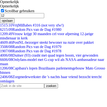
Opmerkelijk
Opmerkelijk
Scrollbar gebruiken
opslaan
15
15:10
VrijMiBabes #316 (not very sfw!)
62
15:09
Random Pics van de Dag #1980
12
09:49
Vrouw krijgt 30 maanden cel voor afpersing 12-jarige
misdienaar in kerk
46
09:46
PostNL-bezorger steekt bewoner na ruzie over pakket
35
08/08
Random Pics van de Dag #1979
19
07/08
Random Pics van de Dag #1978
40
06/08
Duitser (93) crasht met quad tegen boom, vier gewonden
66
06/08
Onlyfans-model met G-cup wil als NASA-ambassadeur naar
maan
12
06/08
Capibara's lopen Braziliaans parlementsgebouw Mato Grosso
binnen
24
06/08
Zorgmedewerkster die 's nachts haar vriend bezocht terecht
ontslagen