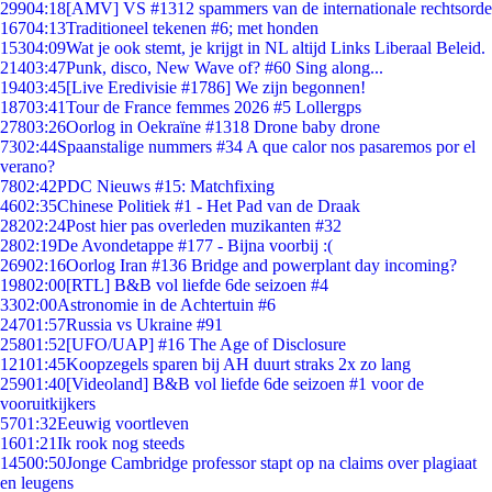
299
04:18
[AMV] VS #1312 spammers van de internationale rechtsorde
167
04:13
Traditioneel tekenen #6; met honden
153
04:09
Wat je ook stemt, je krijgt in NL altijd Links Liberaal Beleid.
214
03:47
Punk, disco, New Wave of? #60 Sing along...
194
03:45
[Live Eredivisie #1786] We zijn begonnen!
187
03:41
Tour de France femmes 2026 #5 Lollergps
278
03:26
Oorlog in Oekraïne #1318 Drone baby drone
73
02:44
Spaanstalige nummers #34 A que calor nos pasaremos por el
verano?
78
02:42
PDC Nieuws #15: Matchfixing
46
02:35
Chinese Politiek #1 - Het Pad van de Draak
282
02:24
Post hier pas overleden muzikanten #32
28
02:19
De Avondetappe #177 - Bijna voorbij :(
269
02:16
Oorlog Iran #136 Bridge and powerplant day incoming?
198
02:00
[RTL] B&B vol liefde 6de seizoen #4
33
02:00
Astronomie in de Achtertuin #6
247
01:57
Russia vs Ukraine #91
258
01:52
[UFO/UAP] #16 The Age of Disclosure
121
01:45
Koopzegels sparen bij AH duurt straks 2x zo lang
259
01:40
[Videoland] B&B vol liefde 6de seizoen #1 voor de
vooruitkijkers
57
01:32
Eeuwig voortleven
16
01:21
Ik rook nog steeds
145
00:50
Jonge Cambridge professor stapt op na claims over plagiaat
en leugens