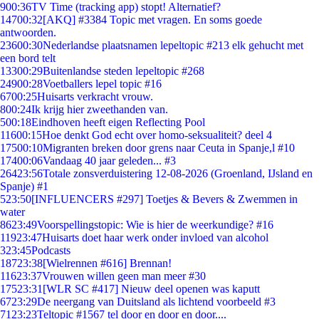
9
00:36
TV Time (tracking app) stopt! Alternatief?
147
00:32
[AKQ] #3384 Topic met vragen. En soms goede
antwoorden.
236
00:30
Nederlandse plaatsnamen lepeltopic #213 elk gehucht met
een bord telt
133
00:29
Buitenlandse steden lepeltopic #268
249
00:28
Voetballers lepel topic #16
67
00:25
Huisarts verkracht vrouw.
8
00:24
Ik krijg hier zweethanden van.
5
00:18
Eindhoven heeft eigen Reflecting Pool
116
00:15
Hoe denkt God echt over homo-seksualiteit? deel 4
175
00:10
Migranten breken door grens naar Ceuta in Spanje,l #10
174
00:06
Vandaag 40 jaar geleden... #3
264
23:56
Totale zonsverduistering 12-08-2026 (Groenland, IJsland en
Spanje) #1
5
23:50
[INFLUENCERS #297] Toetjes & Bevers & Zwemmen in
water
86
23:49
Voorspellingstopic: Wie is hier de weerkundige? #16
119
23:47
Huisarts doet haar werk onder invloed van alcohol
3
23:45
Podcasts
187
23:38
[Wielrennen #616] Brennan!
116
23:37
Vrouwen willen geen man meer #30
175
23:31
[WLR SC #417] Nieuw deel openen was kaputt
67
23:29
De neergang van Duitsland als lichtend voorbeeld #3
71
23:23
Teltopic #1567 tel door en door en door....