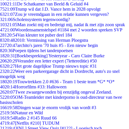
100
21:11
De Schatkamer van Beeld & Geluid #4
75
21:09
Trump wil dat J.D. Vance hem in 2028 opvolgt
63
21:07
Zou je vreemdgaan in een relatie kunnen vergeven?
3
21:06
Scholensysteem tegenwoordig?
103
21:05
Man zoekt mij en bedreigt mij, nadat ik met zijn zoon sprak
47
21:00
Woordensamenstelspel #1184 met 2 woorden spreken SVP
281
20:54
Van kleuter tot puber deel 184
83
20:48
2010: Vermissing van Herman Ploegstra
227
20:47
archito's jaren '70 huis #5 - Een nieuw begin
8
20:36
Poepen tijdens het tandenpoetsen
18
20:31
[Boekbespreking] Yesteryear - Caro Claire Burke
206
20:29
Verander een letter expert (7lettereditie) #50
63
20:27
Het grote dagelijkse Trump nieuws topic #31
23
20:22
Weer een parkeergarage dicht in Dordrecht, auto's zo snel
mogelijk weg
180
20:19
Touwtrekken 2.0 #636 - Team 1 beste team *G* *O*
40
20:14
Horrorfilms #33: Halloween
26
20:07
Twee zwaargewonden bij eenzijdig ongeval Zeeland.
52
20:05
OM-Teamleider met kinderporno is oud-directeur van twee
basisscholen
166
19:58
Dingen waar je enorm vrolijk van wordt #3
25
19:56
Natuur en Wild
16
19:54
Radio 2 #145 Ruud 66
47
19:47
[Netflix #210] TUDUM
212
19:43
[NL] Street View Quiz [#122] - Loogisch toch