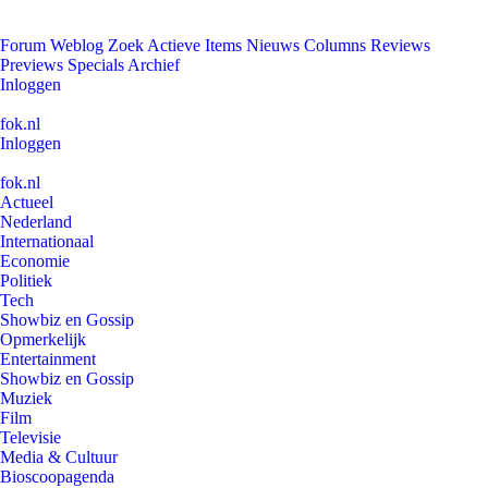
Forum
Weblog
Zoek
Actieve Items
Nieuws
Columns
Reviews
Previews
Specials
Archief
Inloggen
fok.nl
Inloggen
fok.nl
Actueel
Nederland
Internationaal
Economie
Politiek
Tech
Showbiz en Gossip
Opmerkelijk
Entertainment
Showbiz en Gossip
Muziek
Film
Televisie
Media & Cultuur
Bioscoopagenda