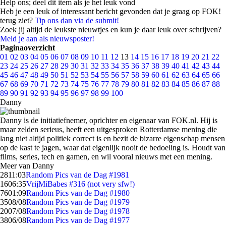
Help ons; deel dit item als je het leuk vond
Heb je een leuk of interessant bericht gevonden dat je graag op FOK!
terug ziet?
Tip ons dan via de submit!
Zoek jij altijd de leukste nieuwtjes en kun je daar leuk over schrijven?
Meld je aan als nieuwsposter!
Paginaoverzicht
01
02
03
04
05
06
07
08
09
10
11
12
13
14
15
16
17
18
19
20
21
22
23
24
25
26
27
28
29
30
31
32
33
34
35
36
37
38
39
40
41
42
43
44
45
46
47
48
49
50
51
52
53
54
55
56
57
58
59
60
61
62
63
64
65
66
67
68
69
70
71
72
73
74
75
76
77
78
79
80
81
82
83
84
85
86
87
88
89
90
91
92
93
94
95
96
97
98
99
100
Danny
Danny is de initiatiefnemer, oprichter en eigenaar van FOK.nl. Hij is
maar zelden serieus, heeft een uitgesproken Rotterdamse mening die
lang niet altijd politiek correct is en bezit de bizarre eigenschap mensen
op de kast te jagen, waar dat eigenlijk nooit de bedoeling is. Houdt van
films, series, tech en gamen, en wil vooral nieuws met een mening.
Meer van Danny
28
11:03
Random Pics van de Dag #1981
16
06:35
VrijMiBabes #316 (not very sfw!)
76
01:09
Random Pics van de Dag #1980
35
08/08
Random Pics van de Dag #1979
20
07/08
Random Pics van de Dag #1978
38
06/08
Random Pics van de Dag #1977