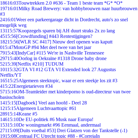
186
16:03
Touwtrekken 2.0 #636 - Team 1 beste team *G* *O*
197
16:01
Milky Road Brewery: van hobbybrouwen naar huurbrouwen
#3
24
16:01
Weer een parkeergarage dicht in Dordrecht, auto's zo snel
mogelijk weg
131
15:57
Koopzegels sparen bij AH duurt straks 2x zo lang
45
15:56
[Crowdfunding] #443 Rentestijgingen?
182
15:56
[WLR SC #417] Nieuw deel openen was kaputt
0
15:47
MotoGP #94 Met deel twee van het jaar
79
15:43
[IndyCar] #115 We're in Nashville Tennessee
297
15:40
Oorlog in Oekraïne #1318 Drone baby drone
52
15:39
[Netflix #210] TUDUM
101
15:32
GTA VI #12 GTA VI Extended look 27 Augustus
Netflix/YT
165
15:25
Algemeen steektopic, waar er een steekje los zit #3
4
15:22
Energietarieven #34
57
15:16
OM-Teamleider met kinderporno is oud-directeur van twee
basisscholen
14
15:15
[Dagboek] Veel aan hoofd - Deel 28
12
15:15
Algemeen Luchtvaarttopic #61
289
15:14
Keane #5
146
15:10
De EU-politiek #6 Musk naar Europa!
153
15:10
De woningmarkt #96 Eenmaal, andermaal
271
15:09
[Duits voetbal #53] Drei Glatzen von der Tankstelle (-1)
19
15:08
Centraal FC Utrecht topic #88 - #CorreiaIn