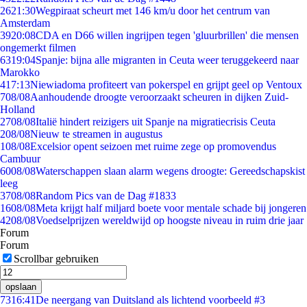
26
21:30
Wegpiraat scheurt met 146 km/u door het centrum van
Amsterdam
39
20:08
CDA en D66 willen ingrijpen tegen 'gluurbrillen' die mensen
ongemerkt filmen
63
19:04
Spanje: bijna alle migranten in Ceuta weer teruggekeerd naar
Marokko
4
17:13
Niewiadoma profiteert van pokerspel en grijpt geel op Ventoux
7
08/08
Aanhoudende droogte veroorzaakt scheuren in dijken Zuid-
Holland
27
08/08
Italië hindert reizigers uit Spanje na migratiecrisis Ceuta
2
08/08
Nieuw te streamen in augustus
1
08/08
Excelsior opent seizoen met ruime zege op promovendus
Cambuur
60
08/08
Waterschappen slaan alarm wegens droogte: Gereedschapskist
leeg
37
08/08
Random Pics van de Dag #1833
16
08/08
Meta krijgt half miljard boete voor mentale schade bij jongeren
42
08/08
Voedselprijzen wereldwijd op hoogste niveau in ruim drie jaar
Forum
Forum
Scrollbar gebruiken
opslaan
73
16:41
De neergang van Duitsland als lichtend voorbeeld #3