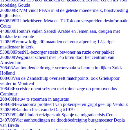
doodslag Gouda
26
08/08
RIVM vindt PFAS in al de geteste moedermelk, borstvoeding
blijft advies
66
08/08
EU bekritiseert Meta en TikTok om verspreiden desinformatie
Ceuta
44
08/08
Houthi's vallen Saoedi-Arabië en Jemen aan, dreigen met
blokkade olieroute
12
08/08
Vrouw krijgt 30 maanden cel voor afpersing 12-jarige
misdienaar in kerk
53
08/08
PostNL-bezorger steekt bewoner na ruzie over pakket
26
08/08
Wegpiraat scheurt met 146 km/u door het centrum van
Amsterdam
7
08/08
Aanhoudende droogte veroorzaakt scheuren in dijken Zuid-
Holland
0
08/08
Van de Zandschulp overleeft matchpoints, ook Griekspoor
verder in Montreal
1
08/08
Excelsior opent seizoen met ruime zege op promovendus
Cambuur
2
08/08
Nieuw te streamen in augustus
4
08/08
Niewiadoma profiteert van pokerspel en grijpt geel op Ventoux
35
08/08
Random Pics van de Dag #1979
27
07/08
Italië hindert reizigers uit Spanje na migratiecrisis Ceuta
24
07/08
Vier aanhoudingen na doodsbedreiging burgemeester Depla
van Breda