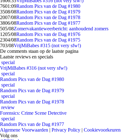
16
06:35
VrijMiBabes #316 (not very sfw!)
76
01:09
Random Pics van de Dag #1980
35
08/08
Random Pics van de Dag #1979
20
07/08
Random Pics van de Dag #1978
38
06/08
Random Pics van de Dag #1977
5
05/08
Zomervakantieweerbericht: aanhoudend zomers
12
05/08
Random Pics van de Dag #1976
23
04/08
Random Pics van de Dag #1975
7
03/08
VrijMiBabes #315 (not very sfw!)
De comments staan op de laatste pagina
Laatste reviews en specials
special
VrijMiBabes #316 (not very sfw!)
special
Random Pics van de Dag #1980
special
Random Pics van de Dag #1979
special
Random Pics van de Dag #1978
review
Forensics: Crime Scene Detective
special
Random Pics van de Dag #1977
Algemene Voorwaarden
|
Privacy Policy
|
Cookievoorkeuren
Volg ons