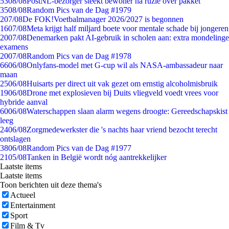
53
08/08
PostNL-bezorger steekt bewoner na ruzie over pakket
35
08/08
Random Pics van de Dag #1979
2
07/08
De FOK!Voetbalmanager 2026/2027 is begonnen
16
07/08
Meta krijgt half miljard boete voor mentale schade bij jongeren
20
07/08
Denemarken pakt AI-gebruik in scholen aan: extra mondelinge
examens
20
07/08
Random Pics van de Dag #1978
66
06/08
Onlyfans-model met G-cup wil als NASA-ambassadeur naar
maan
25
06/08
Huisarts per direct uit vak gezet om ernstig alcoholmisbruik
19
06/08
Drone met explosieven bij Duits vliegveld voedt vrees voor
hybride aanval
60
06/08
Waterschappen slaan alarm wegens droogte: Gereedschapskist
leeg
24
06/08
Zorgmedewerkster die 's nachts haar vriend bezocht terecht
ontslagen
38
06/08
Random Pics van de Dag #1977
21
05/08
Tanken in België wordt nóg aantrekkelijker
Laatste items
Laatste items
Toon berichten uit deze thema's
Actueel
Entertainment
Sport
Film & Tv