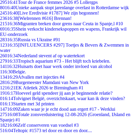
295
16:41
Tour de France femmes 2026 #5 Lollergps
80
16:40
Unieke aanpak stopt jarenlange overlast in Rotterdamse wijk
245
16:40
[Live Eredivisie #1787] We zijn begonnen!
236
16:38
[Wielrennen #616] Brennan!
215
16:36
Migranten breken door grens naar Ceuta in Spanje,l #10
69
16:35
Shein verkocht kindersekspoppen en wapens, Frankrijk wil
EU-onderzoek
283
16:35
Russia vs Ukraine #91
123
16:35
[INFLUENCERS #297] Toetjes & Bevers & Zwemmen in
water
260
16:34
Nederland stevent af op watertekort
279
16:33
Tropisch aquarium #73 - Het blijft toch kriebelen.
141
16:32
Huisarts doet haar werk onder invloed van alcohol
1
16:30
Belgie.
134
16:29
Afvallen met injecties #4
28
16:29
Burgemeester Mamdani van New York
12
16:21
EK Atletiek 2026 te Birmingham #1
19
16:17
Hoeveel geld spendeer jij aan je beginnende relatie?
0
16:14
Tolvignet België, overzichtskaart, waar kan ik deze vinden?
0
16:13
Starten met 3d printen
147
16:09
Zaken waar je je echt dood aan ergert #17 - Werklui
275
16:08
Totale zonsverduistering 12-08-2026 (Groenland, IJsland en
Spanje) #1
182
16:06
Zelf conserveren van voedsel #3
5
16:04
Teltopic #1573 tel door en door en door....