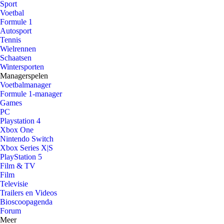
Sport
Voetbal
Formule 1
Autosport
Tennis
Wielrennen
Schaatsen
Wintersporten
Managerspelen
Voetbalmanager
Formule 1-manager
Games
PC
Playstation 4
Xbox One
Nintendo Switch
Xbox Series X|S
PlayStation 5
Film & TV
Film
Televisie
Trailers en Videos
Bioscoopagenda
Forum
Meer