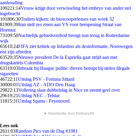
aanhouding
1092
21:14
Vrouw krijgt door verwisseling het embryo van ander stel
ingebracht
1018
06:30
Trailers kijken: de bioscoopreleases van week 32
819
09:39
Iran stelt zes eisen aan VS voor heropening Straat van
Hormuz
731
09:50
Nachtelijk gebiedsverbod brengt rust terug in Rotterdamse
wijk
656
10:24
FIFA ziet kritiek op Infantino als desinformatie, Noorwegen
eist zijn aftreden
635
20:35
Nieuwe president De la Espriella gaat strijd aan met
drugskartels Colombia
633
10:03
Inbraak bij Haagse politie: dieven betrapt bij stelen illegale
sigaretten
467
22:11
Uitslag PSV - Fortuna Sittard
300
00:01
Uitslag AZ - ADO Den Haag
298
22:13
Vollering slaat dubbelslag in Nice en neemt geel over
296
19:21
Uitslag NEC - Telstar
118
15:31
Uitslag Sparta - Feyenoord
▼ Advertentie door Refinery89
Lees ook
26
11:03
Random Pics van de Dag #1981