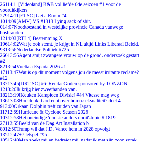
261
14:11
[Videoland] B&B vol liefde 6de seizoen #1 voor de
vooruitkijkers
279
14:11
[F1 SC] Get a Room #4
10
14:09
[AMV] VS #1313 Lying sack of shit.
0
14:07
Noodtoestand in westelijke provincie Canada vanwege
bosbranden
12
14:03
[RTL4] Bestemming X
196
14:02
Wat je ook stemt, je krijgt in NL altijd Links Liberaal Beleid.
93
13:56
Nederlandse Politiek #725
266
13:56
Agent smijt zwangere vrouw op de grond, onderzoek gestart
#2
82
13:54
Vuelta a España 2026 #1
171
13:47
Wat is op dit moment volgens jou de meest irritante reclame?
#12
137
13:45
[DRT SC] #6: RendacGoden sponsored by TONZON
12
13:26
Ik krijg hier zweethanden van.
182
13:19
[Keuken Kampioen Divisie] #44 Vitesse mag weg
136
13:08
Hoe denkt God echt over homo-seksualiteit? deel 4
9
13:00
Orkaan Dolphin treft zuiden van Japan
117
12:59
Hurricane & Cyclone Season 2026
103
12:58
Het oneindige 'doet-ie anders nooit'-topic # 1819
271
12:55
Beeld van de Dag Art Installation b
80
12:50
Trump wil dat J.D. Vance hem in 2028 opvolgt
135
12:47
+7 telspel #95
105
12:40
Man zoekt mij en bedreigt mij, nadat ik met zijn zoon sprak