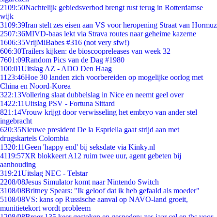
21
09:50
Nachtelijk gebiedsverbod brengt rust terug in Rotterdamse
wijk
31
09:39
Iran stelt zes eisen aan VS voor heropening Straat van Hormuz
25
07:36
MIVD-baas lekt via Strava routes naar geheime kazerne
16
06:35
VrijMiBabes #316 (not very sfw!)
6
06:30
Trailers kijken: de bioscoopreleases van week 32
76
01:09
Random Pics van de Dag #1980
1
00:01
Uitslag AZ - ADO Den Haag
11
23:46
Hoe 30 landen zich voorbereiden op mogelijke oorlog met
China en Noord-Korea
3
22:13
Vollering slaat dubbelslag in Nice en neemt geel over
14
22:11
Uitslag PSV - Fortuna Sittard
8
21:14
Vrouw krijgt door verwisseling het embryo van ander stel
ingebracht
6
20:35
Nieuwe president De la Espriella gaat strijd aan met
drugskartels Colombia
13
20:11
Geen 'happy end' bij seksdate via Kinky.nl
41
19:57
XR blokkeert A12 ruim twee uur, agent gebeten bij
aanhouding
3
19:21
Uitslag NEC - Telstar
22
08/08
Jesus Simulator komt naar Nintendo Switch
31
08/08
Britney Spears: "Ik geloof dat ik heb gefaald als moeder"
51
08/08
VS: kans op Russische aanval op NAVO-land groeit,
munitietekort wordt probleem
12
08/08
Broer 135 keer gestoken en gesneden: zes jaar cel en tbs voor