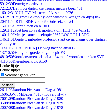
59
12:39
Eeuwig voortleven
72
12:37
Het grote dagelijkse Trump nieuws topic #31
160
12:31
[CUL TV] Masterchef Australië 2026
69
12:17
Het grote Baktopic (voor bakfoto's, -vragen en -tips) #42
204
11:59
[RTL] B&B vol liefde 6de seizoen #4
154
11:54
Sterren toen en nu #11
129
11:12
Post hier zo vaak mogelijk om 11:11 #39 Vanz11
140
11:08
Meisjesnamenlepeltopic #367 LOOOOL LAPO
146
11:01
Jonge Cambridge professor stapt op na claims over plagiaat
en leugens
114
10:58
[DAGBOEK] De weg naar balans #12
137
10:50
Het grote goedemorgen topic #3
48
10:50
Woordensamenstelspel #1184 met 2 woorden spreken SVP
41
10:50
Dierenlepeltopic #150
Leuke lijstjes
Leuke lijstjes
Scrollbar gebruiken
opslaan
26
11:03
Random Pics van de Dag #1981
16
06:35
VrijMiBabes #316 (not very sfw!)
76
01:09
Random Pics van de Dag #1980
35
08/08
Random Pics van de Dag #1979
20
07/08
Random Pics van de Dag #1978