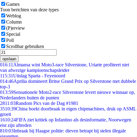
Games
Toon berichten van deze types
Weblog
Column
(P)review
Special
Poll
Scrollbar gebruiken
opslaan
0
16:11
Almansa wint Moto3-race Silverstone, Uriarte profiteert niet
van afwezige kampioenschapsleider
1
15:31
Uitslag Sparta - Feyenoord
0
14:46
Aprilia domineert Britse Grand Prix op Silverstone met dubbele
top-3
0
13:59
Sensationele Moto2-race Silverstone levert nieuwe winnaar op,
Nederlanders buiten de punten
28
11:03
Random Pics van de Dag #1981
35
10:39
China boekt doorbraak in eigen chipmachines, druk op ASML
groeit
16
10:24
FIFA ziet kritiek op Infantino als desinformatie, Noorwegen
eist zijn aftreden
8
10:03
Inbraak bij Haagse politie: dieven betrapt bij stelen illegale
sigaretten