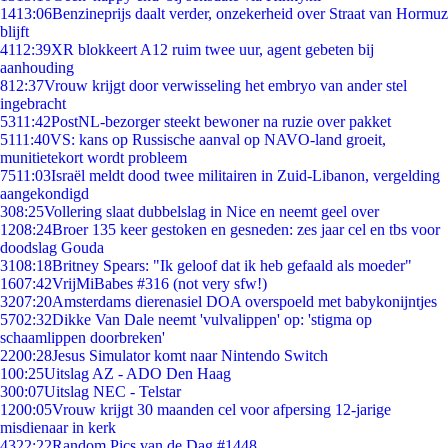
14
13:06
Benzineprijs daalt verder, onzekerheid over Straat van Hormuz
blijft
41
12:39
XR blokkeert A12 ruim twee uur, agent gebeten bij
aanhouding
8
12:37
Vrouw krijgt door verwisseling het embryo van ander stel
ingebracht
53
11:42
PostNL-bezorger steekt bewoner na ruzie over pakket
51
11:40
VS: kans op Russische aanval op NAVO-land groeit,
munitietekort wordt probleem
75
11:03
Israël meldt dood twee militairen in Zuid-Libanon, vergelding
aangekondigd
3
08:25
Vollering slaat dubbelslag in Nice en neemt geel over
12
08:24
Broer 135 keer gestoken en gesneden: zes jaar cel en tbs voor
doodslag Gouda
31
08:18
Britney Spears: "Ik geloof dat ik heb gefaald als moeder"
16
07:42
VrijMiBabes #316 (not very sfw!)
32
07:20
Amsterdams dierenasiel DOA overspoeld met babykonijntjes
57
02:32
Dikke Van Dale neemt 'vulvalippen' op: 'stigma op
schaamlippen doorbreken'
22
00:28
Jesus Simulator komt naar Nintendo Switch
1
00:25
Uitslag AZ - ADO Den Haag
3
00:07
Uitslag NEC - Telstar
12
00:05
Vrouw krijgt 30 maanden cel voor afpersing 12-jarige
misdienaar in kerk
43
22:22
Random Pics van de Dag #1448