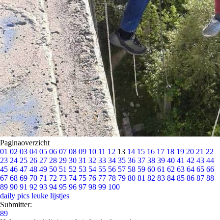
Paginaoverzicht
01
02
03
04
05
06
07
08
09
10
11
12
13
14
15
16
17
18
19
20
21
22
23
24
25
26
27
28
29
30
31
32
33
34
35
36
37
38
39
40
41
42
43
44
45
46
47
48
49
50
51
52
53
54
55
56
57
58
59
60
61
62
63
64
65
66
67
68
69
70
71
72
73
74
75
76
77
78
79
80
81
82
83
84
85
86
87
88
89
90
91
92
93
94
95
96
97
98
99
100
daily pics
leuke lijstjes
Submitter:
89