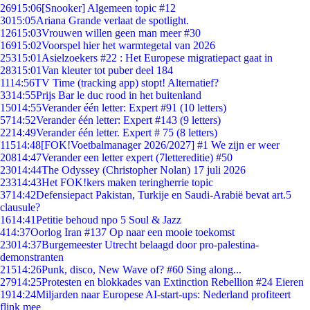
269
15:06
[Snooker] Algemeen topic #12
30
15:05
Ariana Grande verlaat de spotlight.
126
15:03
Vrouwen willen geen man meer #30
169
15:02
Voorspel hier het warmtegetal van 2026
253
15:01
Asielzoekers #22 : Het Europese migratiepact gaat in
283
15:01
Van kleuter tot puber deel 184
11
14:56
TV Time (tracking app) stopt! Alternatief?
33
14:55
Prijs Bar le duc rood in het buitenland
150
14:55
Verander één letter: Expert #91 (10 letters)
57
14:52
Verander één letter: Expert #143 (9 letters)
22
14:49
Verander één letter. Expert # 75 (8 letters)
115
14:48
[FOK!Voetbalmanager 2026/2027] #1 We zijn er weer
208
14:47
Verander een letter expert (7lettereditie) #50
230
14:44
The Odyssey (Christopher Nolan) 17 juli 2026
233
14:43
Het FOK!kers maken teringherrie topic
37
14:42
Defensiepact Pakistan, Turkije en Saudi-Arabië bevat art.5
clausule?
16
14:41
Petitie behoud npo 5 Soul & Jazz
4
14:37
Oorlog Iran #137 Op naar een mooie toekomst
230
14:37
Burgemeester Utrecht belaagd door pro-palestina-
demonstranten
215
14:26
Punk, disco, New Wave of? #60 Sing along...
279
14:25
Protesten en blokkades van Extinction Rebellion #24 Eieren
19
14:24
Miljarden naar Europese AI-start-ups: Nederland profiteert
flink mee