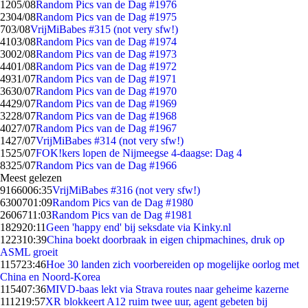
12
05/08
Random Pics van de Dag #1976
23
04/08
Random Pics van de Dag #1975
7
03/08
VrijMiBabes #315 (not very sfw!)
41
03/08
Random Pics van de Dag #1974
30
02/08
Random Pics van de Dag #1973
44
01/08
Random Pics van de Dag #1972
49
31/07
Random Pics van de Dag #1971
36
30/07
Random Pics van de Dag #1970
44
29/07
Random Pics van de Dag #1969
32
28/07
Random Pics van de Dag #1968
40
27/07
Random Pics van de Dag #1967
14
27/07
VrijMiBabes #314 (not very sfw!)
15
25/07
FOK!kers lopen de Nijmeegse 4-daagse: Dag 4
83
25/07
Random Pics van de Dag #1966
Meest gelezen
91660
06:35
VrijMiBabes #316 (not very sfw!)
63007
01:09
Random Pics van de Dag #1980
26067
11:03
Random Pics van de Dag #1981
1829
20:11
Geen 'happy end' bij seksdate via Kinky.nl
1223
10:39
China boekt doorbraak in eigen chipmachines, druk op
ASML groeit
1157
23:46
Hoe 30 landen zich voorbereiden op mogelijke oorlog met
China en Noord-Korea
1154
07:36
MIVD-baas lekt via Strava routes naar geheime kazerne
1112
19:57
XR blokkeert A12 ruim twee uur, agent gebeten bij