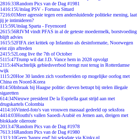
28
16:33
Random Pics van de Dag #1981
14
16:15
Uitslag PSV - Fortuna Sittard
72
16:01
Meer agressie tegen een andersluidende politieke mening, laat
jij je intimideren?
1
15:59
Uitslag Sparta - Feyenoord
26
15:56
RIVM vindt PFAS in al de geteste moedermelk, borstvoeding
blijft advies
16
15:52
FIFA ziet kritiek op Infantino als desinformatie, Noorwegen
eist zijn aftreden
24
15:52
Long live the 7th of October
51
15:47
Trump wil dat J.D. Vance hem in 2028 opvolgt
21
15:44
Nachtelijk gebiedsverbod brengt rust terug in Rotterdamse
wijk
11
15:20
Hoe 30 landen zich voorbereiden op mogelijke oorlog met
China en Noord-Korea
8
14:50
Inbraak bij Haagse politie: dieven betrapt bij stelen illegale
sigaretten
6
14:34
Nieuwe president De la Espriella gaat strijd aan met
drugskartels Colombia
41
14:16
Vinted-foto's van vrouwen massaal gedeeld op seksfora
44
14:03
Houthi's vallen Saoedi-Arabië en Jemen aan, dreigen met
blokkade olieroute
20
13:47
Random Pics van de Dag #1978
76
13:16
Random Pics van de Dag #1980
13
13:10
Geen 'happy end' bij seksdate via Kinky.nl