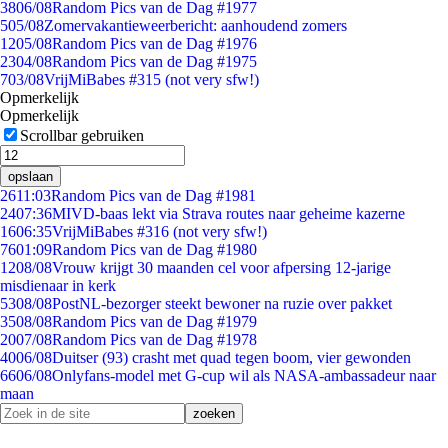
38
06/08
Random Pics van de Dag #1977
5
05/08
Zomervakantieweerbericht: aanhoudend zomers
12
05/08
Random Pics van de Dag #1976
23
04/08
Random Pics van de Dag #1975
7
03/08
VrijMiBabes #315 (not very sfw!)
Opmerkelijk
Opmerkelijk
Scrollbar gebruiken
opslaan
26
11:03
Random Pics van de Dag #1981
24
07:36
MIVD-baas lekt via Strava routes naar geheime kazerne
16
06:35
VrijMiBabes #316 (not very sfw!)
76
01:09
Random Pics van de Dag #1980
12
08/08
Vrouw krijgt 30 maanden cel voor afpersing 12-jarige
misdienaar in kerk
53
08/08
PostNL-bezorger steekt bewoner na ruzie over pakket
35
08/08
Random Pics van de Dag #1979
20
07/08
Random Pics van de Dag #1978
40
06/08
Duitser (93) crasht met quad tegen boom, vier gewonden
66
06/08
Onlyfans-model met G-cup wil als NASA-ambassadeur naar
maan