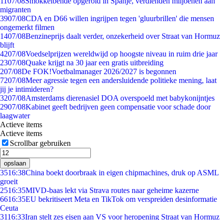
11
07/08
Smokkelbende opgerold in Spanje, verdienden miljoenen aan
migranten
39
07/08
CDA en D66 willen ingrijpen tegen 'gluurbrillen' die mensen
ongemerkt filmen
14
07/08
Benzineprijs daalt verder, onzekerheid over Straat van Hormuz
blijft
42
07/08
Voedselprijzen wereldwijd op hoogste niveau in ruim drie jaar
23
07/08
Quake krijgt na 30 jaar een gratis uitbreiding
2
07/08
De FOK!Voetbalmanager 2026/2027 is begonnen
72
07/08
Meer agressie tegen een andersluidende politieke mening, laat
jij je intimideren?
32
07/08
Amsterdams dierenasiel DOA overspoeld met babykonijntjes
29
07/08
Kabinet geeft bedrijven geen compensatie voor schade door
laagwater
Actieve items
Actieve items
Scrollbar gebruiken
opslaan
35
16:38
China boekt doorbraak in eigen chipmachines, druk op ASML
groeit
25
16:35
MIVD-baas lekt via Strava routes naar geheime kazerne
66
16:35
EU bekritiseert Meta en TikTok om verspreiden desinformatie
Ceuta
31
16:33
Iran stelt zes eisen aan VS voor heropening Straat van Hormuz