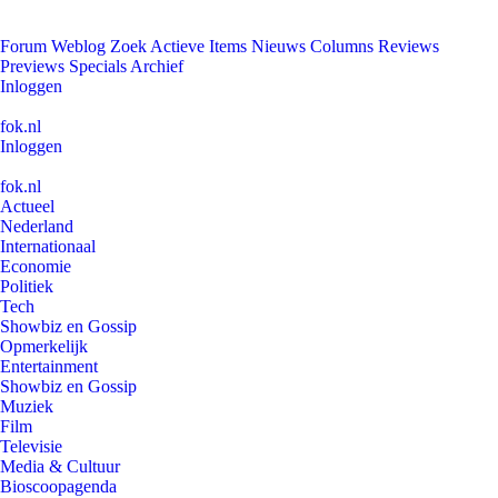
Forum
Weblog
Zoek
Actieve Items
Nieuws
Columns
Reviews
Previews
Specials
Archief
Inloggen
fok.nl
Inloggen
fok.nl
Actueel
Nederland
Internationaal
Economie
Politiek
Tech
Showbiz en Gossip
Opmerkelijk
Entertainment
Showbiz en Gossip
Muziek
Film
Televisie
Media & Cultuur
Bioscoopagenda