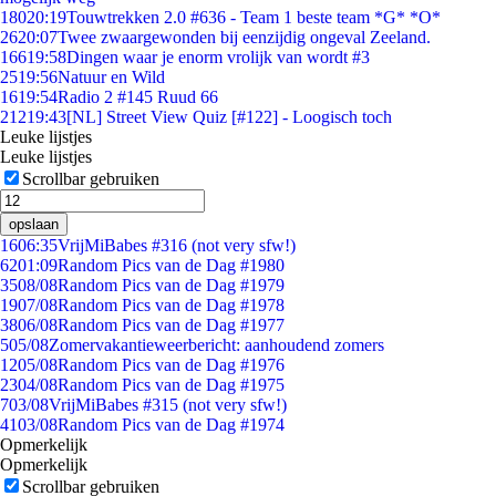
180
20:19
Touwtrekken 2.0 #636 - Team 1 beste team *G* *O*
26
20:07
Twee zwaargewonden bij eenzijdig ongeval Zeeland.
166
19:58
Dingen waar je enorm vrolijk van wordt #3
25
19:56
Natuur en Wild
16
19:54
Radio 2 #145 Ruud 66
212
19:43
[NL] Street View Quiz [#122] - Loogisch toch
Leuke lijstjes
Leuke lijstjes
Scrollbar gebruiken
opslaan
16
06:35
VrijMiBabes #316 (not very sfw!)
62
01:09
Random Pics van de Dag #1980
35
08/08
Random Pics van de Dag #1979
19
07/08
Random Pics van de Dag #1978
38
06/08
Random Pics van de Dag #1977
5
05/08
Zomervakantieweerbericht: aanhoudend zomers
12
05/08
Random Pics van de Dag #1976
23
04/08
Random Pics van de Dag #1975
7
03/08
VrijMiBabes #315 (not very sfw!)
41
03/08
Random Pics van de Dag #1974
Opmerkelijk
Opmerkelijk
Scrollbar gebruiken