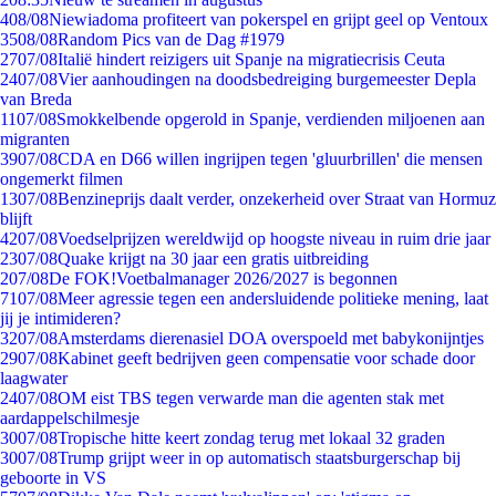
4
08/08
Niewiadoma profiteert van pokerspel en grijpt geel op Ventoux
35
08/08
Random Pics van de Dag #1979
27
07/08
Italië hindert reizigers uit Spanje na migratiecrisis Ceuta
24
07/08
Vier aanhoudingen na doodsbedreiging burgemeester Depla
van Breda
11
07/08
Smokkelbende opgerold in Spanje, verdienden miljoenen aan
migranten
39
07/08
CDA en D66 willen ingrijpen tegen 'gluurbrillen' die mensen
ongemerkt filmen
13
07/08
Benzineprijs daalt verder, onzekerheid over Straat van Hormuz
blijft
42
07/08
Voedselprijzen wereldwijd op hoogste niveau in ruim drie jaar
23
07/08
Quake krijgt na 30 jaar een gratis uitbreiding
2
07/08
De FOK!Voetbalmanager 2026/2027 is begonnen
71
07/08
Meer agressie tegen een andersluidende politieke mening, laat
jij je intimideren?
32
07/08
Amsterdams dierenasiel DOA overspoeld met babykonijntjes
29
07/08
Kabinet geeft bedrijven geen compensatie voor schade door
laagwater
24
07/08
OM eist TBS tegen verwarde man die agenten stak met
aardappelschilmesje
30
07/08
Tropische hitte keert zondag terug met lokaal 32 graden
30
07/08
Trump grijpt weer in op automatisch staatsburgerschap bij
geboorte in VS