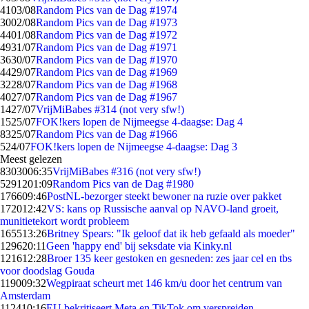
41
03/08
Random Pics van de Dag #1974
30
02/08
Random Pics van de Dag #1973
44
01/08
Random Pics van de Dag #1972
49
31/07
Random Pics van de Dag #1971
36
30/07
Random Pics van de Dag #1970
44
29/07
Random Pics van de Dag #1969
32
28/07
Random Pics van de Dag #1968
40
27/07
Random Pics van de Dag #1967
14
27/07
VrijMiBabes #314 (not very sfw!)
15
25/07
FOK!kers lopen de Nijmeegse 4-daagse: Dag 4
83
25/07
Random Pics van de Dag #1966
5
24/07
FOK!kers lopen de Nijmeegse 4-daagse: Dag 3
Meest gelezen
83030
06:35
VrijMiBabes #316 (not very sfw!)
52912
01:09
Random Pics van de Dag #1980
1766
09:46
PostNL-bezorger steekt bewoner na ruzie over pakket
1720
12:42
VS: kans op Russische aanval op NAVO-land groeit,
munitietekort wordt probleem
1655
13:26
Britney Spears: "Ik geloof dat ik heb gefaald als moeder"
1296
20:11
Geen 'happy end' bij seksdate via Kinky.nl
1216
12:28
Broer 135 keer gestoken en gesneden: zes jaar cel en tbs
voor doodslag Gouda
1190
09:32
Wegpiraat scheurt met 146 km/u door het centrum van
Amsterdam
1124
10:16
EU bekritiseert Meta en TikTok om verspreiden