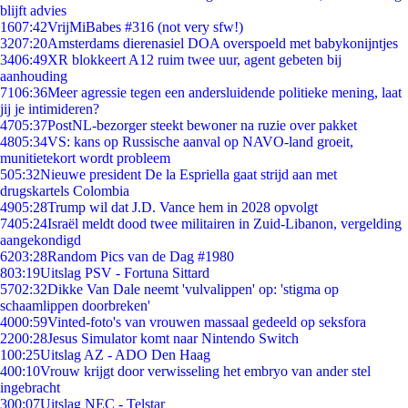
blijft advies
16
07:42
VrijMiBabes #316 (not very sfw!)
32
07:20
Amsterdams dierenasiel DOA overspoeld met babykonijntjes
34
06:49
XR blokkeert A12 ruim twee uur, agent gebeten bij
aanhouding
71
06:36
Meer agressie tegen een andersluidende politieke mening, laat
jij je intimideren?
47
05:37
PostNL-bezorger steekt bewoner na ruzie over pakket
48
05:34
VS: kans op Russische aanval op NAVO-land groeit,
munitietekort wordt probleem
5
05:32
Nieuwe president De la Espriella gaat strijd aan met
drugskartels Colombia
49
05:28
Trump wil dat J.D. Vance hem in 2028 opvolgt
74
05:24
Israël meldt dood twee militairen in Zuid-Libanon, vergelding
aangekondigd
62
03:28
Random Pics van de Dag #1980
8
03:19
Uitslag PSV - Fortuna Sittard
57
02:32
Dikke Van Dale neemt 'vulvalippen' op: 'stigma op
schaamlippen doorbreken'
40
00:59
Vinted-foto's van vrouwen massaal gedeeld op seksfora
22
00:28
Jesus Simulator komt naar Nintendo Switch
1
00:25
Uitslag AZ - ADO Den Haag
4
00:10
Vrouw krijgt door verwisseling het embryo van ander stel
ingebracht
3
00:07
Uitslag NEC - Telstar