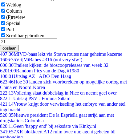
Weblog
Column
(P)review
Special
Poll
Scrollbar gebruiken
opslaan
4
07:36
MIVD-baas lekt via Strava routes naar geheime kazerne
16
06:35
VrijMiBabes #316 (not very sfw!)
6
06:30
Trailers kijken: de bioscoopreleases van week 32
62
01:09
Random Pics van de Dag #1980
1
00:01
Uitslag AZ - ADO Den Haag
6
23:46
Hoe 30 landen zich voorbereiden op mogelijke oorlog met
China en Noord-Korea
2
22:13
Vollering slaat dubbelslag in Nice en neemt geel over
8
22:11
Uitslag PSV - Fortuna Sittard
4
21:14
Vrouw krijgt door verwisseling het embryo van ander stel
ingebracht
5
20:35
Nieuwe president De la Espriella gaat strijd aan met
drugskartels Colombia
8
20:11
Geen 'happy end' bij seksdate via Kinky.nl
34
19:57
XR blokkeert A12 ruim twee uur, agent gebeten bij
aanhouding