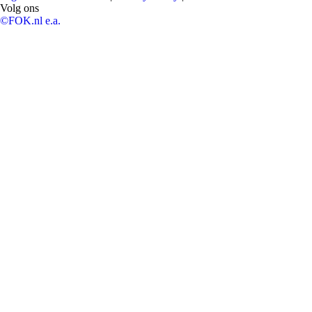
Volg ons
©FOK.nl e.a.