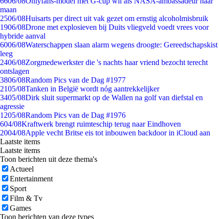
66
06/08
Onlyfans-model met G-cup wil als NASA-ambassadeur naar
maan
25
06/08
Huisarts per direct uit vak gezet om ernstig alcoholmisbruik
19
06/08
Drone met explosieven bij Duits vliegveld voedt vrees voor
hybride aanval
60
06/08
Waterschappen slaan alarm wegens droogte: Gereedschapskist
leeg
24
06/08
Zorgmedewerkster die 's nachts haar vriend bezocht terecht
ontslagen
38
06/08
Random Pics van de Dag #1977
21
05/08
Tanken in België wordt nóg aantrekkelijker
34
05/08
Dirk sluit supermarkt op de Wallen na golf van diefstal en
agressie
12
05/08
Random Pics van de Dag #1976
6
04/08
Kraftwerk brengt ruimteschip terug naar Eindhoven
20
04/08
Apple vecht Britse eis tot inbouwen backdoor in iCloud aan
Laatste items
Laatste items
Toon berichten uit deze thema's
Actueel
Entertainment
Sport
Film & Tv
Games
Toon berichten van deze types