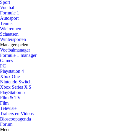
Sport
Voetbal
Formule 1
Autosport
Tennis
Wielrennen
Schaatsen
Wintersporten
Managerspelen
Voetbalmanager
Formule 1-manager
Games
PC
Playstation 4
Xbox One
Nintendo Switch
Xbox Series X|S
PlayStation 5
Film & TV
Film
Televisie
Trailers en Videos
Bioscoopagenda
Forum
Meer