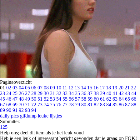
Paginaoverzicht
01
02
03
04
05
06
07
08
09
10
11
12
13
14
15
16
17
18
19
20
21
22
23
24
25
26
27
28
29
30
31
32
33
34
35
36
37
38
39
40
41
42
43
44
45
46
47
48
49
50
51
52
53
54
55
56
57
58
59
60
61
62
63
64
65
66
67
68
69
70
71
72
73
74
75
76
77
78
79
80
81
82
83
84
85
86
87
88
89
90
91
92
93
94
daily pics
gifdump
leuke lijstjes
Submitter:
125
Help ons; deel dit item als je het leuk vond
Heb je een leuk of interessant bericht gevonden dat je graag op FOK!