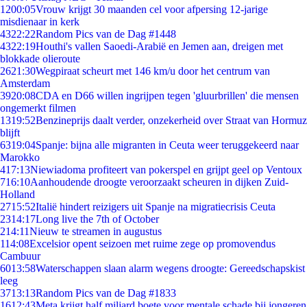
12
00:05
Vrouw krijgt 30 maanden cel voor afpersing 12-jarige
misdienaar in kerk
43
22:22
Random Pics van de Dag #1448
43
22:19
Houthi's vallen Saoedi-Arabië en Jemen aan, dreigen met
blokkade olieroute
26
21:30
Wegpiraat scheurt met 146 km/u door het centrum van
Amsterdam
39
20:08
CDA en D66 willen ingrijpen tegen 'gluurbrillen' die mensen
ongemerkt filmen
13
19:52
Benzineprijs daalt verder, onzekerheid over Straat van Hormuz
blijft
63
19:04
Spanje: bijna alle migranten in Ceuta weer teruggekeerd naar
Marokko
4
17:13
Niewiadoma profiteert van pokerspel en grijpt geel op Ventoux
7
16:10
Aanhoudende droogte veroorzaakt scheuren in dijken Zuid-
Holland
27
15:52
Italië hindert reizigers uit Spanje na migratiecrisis Ceuta
23
14:17
Long live the 7th of October
2
14:11
Nieuw te streamen in augustus
1
14:08
Excelsior opent seizoen met ruime zege op promovendus
Cambuur
60
13:58
Waterschappen slaan alarm wegens droogte: Gereedschapskist
leeg
37
13:13
Random Pics van de Dag #1833
16
12:43
Meta krijgt half miljard boete voor mentale schade bij jongeren