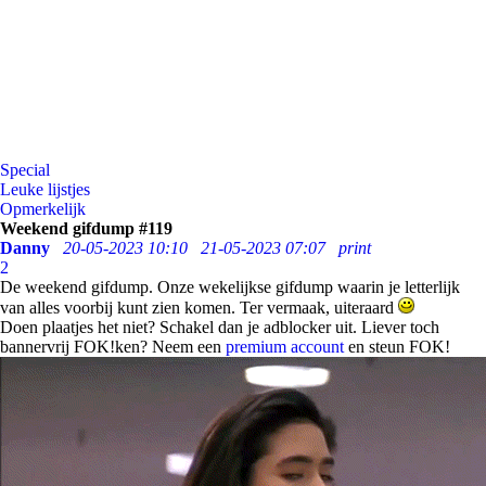
Special
Leuke lijstjes
Opmerkelijk
Weekend gifdump #119
Danny
20-05-2023 10:10
21-05-2023 07:07
print
2
De weekend gifdump. Onze wekelijkse gifdump waarin je letterlijk
van alles voorbij kunt zien komen. Ter vermaak, uiteraard
Doen plaatjes het niet? Schakel dan je adblocker uit. Liever toch
bannervrij FOK!ken? Neem een
premium account
en steun FOK!