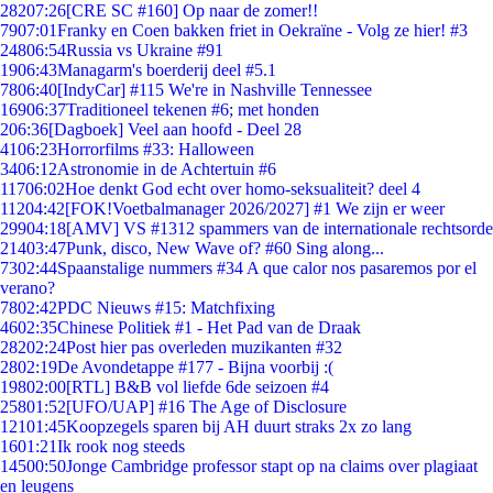
282
07:26
[CRE SC #160] Op naar de zomer!!
79
07:01
Franky en Coen bakken friet in Oekraïne - Volg ze hier! #3
248
06:54
Russia vs Ukraine #91
19
06:43
Managarm's boerderij deel #5.1
78
06:40
[IndyCar] #115 We're in Nashville Tennessee
169
06:37
Traditioneel tekenen #6; met honden
2
06:36
[Dagboek] Veel aan hoofd - Deel 28
41
06:23
Horrorfilms #33: Halloween
34
06:12
Astronomie in de Achtertuin #6
117
06:02
Hoe denkt God echt over homo-seksualiteit? deel 4
112
04:42
[FOK!Voetbalmanager 2026/2027] #1 We zijn er weer
299
04:18
[AMV] VS #1312 spammers van de internationale rechtsorde
214
03:47
Punk, disco, New Wave of? #60 Sing along...
73
02:44
Spaanstalige nummers #34 A que calor nos pasaremos por el
verano?
78
02:42
PDC Nieuws #15: Matchfixing
46
02:35
Chinese Politiek #1 - Het Pad van de Draak
282
02:24
Post hier pas overleden muzikanten #32
28
02:19
De Avondetappe #177 - Bijna voorbij :(
198
02:00
[RTL] B&B vol liefde 6de seizoen #4
258
01:52
[UFO/UAP] #16 The Age of Disclosure
121
01:45
Koopzegels sparen bij AH duurt straks 2x zo lang
16
01:21
Ik rook nog steeds
145
00:50
Jonge Cambridge professor stapt op na claims over plagiaat
en leugens