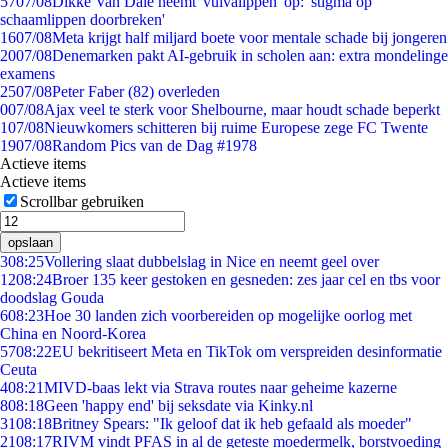
57
07/08
Dikke Van Dale neemt 'vulvalippen' op: 'stigma op
schaamlippen doorbreken'
16
07/08
Meta krijgt half miljard boete voor mentale schade bij jongeren
20
07/08
Denemarken pakt AI-gebruik in scholen aan: extra mondelinge
examens
25
07/08
Peter Faber (82) overleden
0
07/08
Ajax veel te sterk voor Shelbourne, maar houdt schade beperkt
1
07/08
Nieuwkomers schitteren bij ruime Europese zege FC Twente
19
07/08
Random Pics van de Dag #1978
Actieve items
Actieve items
Scrollbar gebruiken
opslaan
3
08:25
Vollering slaat dubbelslag in Nice en neemt geel over
12
08:24
Broer 135 keer gestoken en gesneden: zes jaar cel en tbs voor
doodslag Gouda
6
08:23
Hoe 30 landen zich voorbereiden op mogelijke oorlog met
China en Noord-Korea
57
08:22
EU bekritiseert Meta en TikTok om verspreiden desinformatie
Ceuta
4
08:21
MIVD-baas lekt via Strava routes naar geheime kazerne
8
08:18
Geen 'happy end' bij seksdate via Kinky.nl
31
08:18
Britney Spears: "Ik geloof dat ik heb gefaald als moeder"
21
08:17
RIVM vindt PFAS in al de geteste moedermelk, borstvoeding