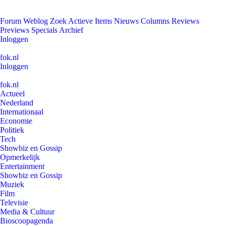
Forum
Weblog
Zoek
Actieve Items
Nieuws
Columns
Reviews
Previews
Specials
Archief
Inloggen
fok.nl
Inloggen
fok.nl
Actueel
Nederland
Internationaal
Economie
Politiek
Tech
Showbiz en Gossip
Opmerkelijk
Entertainment
Showbiz en Gossip
Muziek
Film
Televisie
Media & Cultuur
Bioscoopagenda