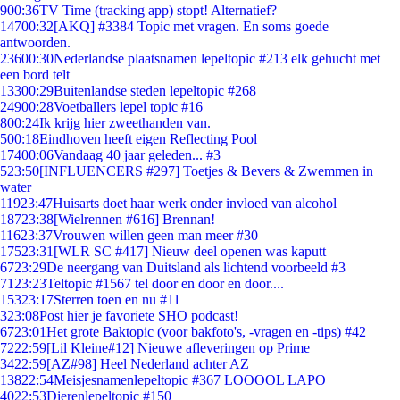
9
00:36
TV Time (tracking app) stopt! Alternatief?
147
00:32
[AKQ] #3384 Topic met vragen. En soms goede
antwoorden.
236
00:30
Nederlandse plaatsnamen lepeltopic #213 elk gehucht met
een bord telt
133
00:29
Buitenlandse steden lepeltopic #268
249
00:28
Voetballers lepel topic #16
8
00:24
Ik krijg hier zweethanden van.
5
00:18
Eindhoven heeft eigen Reflecting Pool
174
00:06
Vandaag 40 jaar geleden... #3
5
23:50
[INFLUENCERS #297] Toetjes & Bevers & Zwemmen in
water
119
23:47
Huisarts doet haar werk onder invloed van alcohol
187
23:38
[Wielrennen #616] Brennan!
116
23:37
Vrouwen willen geen man meer #30
175
23:31
[WLR SC #417] Nieuw deel openen was kaputt
67
23:29
De neergang van Duitsland als lichtend voorbeeld #3
71
23:23
Teltopic #1567 tel door en door en door....
153
23:17
Sterren toen en nu #11
3
23:08
Post hier je favoriete SHO podcast!
67
23:01
Het grote Baktopic (voor bakfoto's, -vragen en -tips) #42
72
22:59
[Lil Kleine#12] Nieuwe afleveringen op Prime
34
22:59
[AZ#98] Heel Nederland achter AZ
138
22:54
Meisjesnamenlepeltopic #367 LOOOOL LAPO
40
22:53
Dierenlepeltopic #150