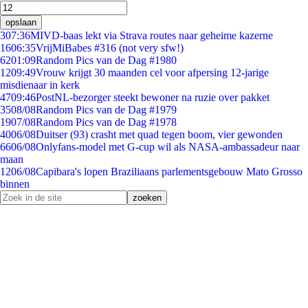
opslaan
3
07:36
MIVD-baas lekt via Strava routes naar geheime kazerne
16
06:35
VrijMiBabes #316 (not very sfw!)
62
01:09
Random Pics van de Dag #1980
12
09:49
Vrouw krijgt 30 maanden cel voor afpersing 12-jarige
misdienaar in kerk
47
09:46
PostNL-bezorger steekt bewoner na ruzie over pakket
35
08/08
Random Pics van de Dag #1979
19
07/08
Random Pics van de Dag #1978
40
06/08
Duitser (93) crasht met quad tegen boom, vier gewonden
66
06/08
Onlyfans-model met G-cup wil als NASA-ambassadeur naar
maan
12
06/08
Capibara's lopen Braziliaans parlementsgebouw Mato Grosso
binnen