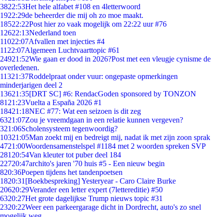
38
22:53
Het hele alfabet #108 en 4letterwoord
19
22:29
de beheerder die mij oh zo moe maakt.
185
22:22
Post hier zo vaak mogelijk om 22:22 uur #76
126
22:13
Nederland toen
110
22:07
Afvallen met injecties #4
11
22:07
Algemeen Luchtvaarttopic #61
249
21:52
Wie gaan er dood in 2026?Post met een vleugje cynisme de
overledenen.
113
21:37
Roddelpraat onder vuur: ongepaste opmerkingen
minderjarigen deel 2
136
21:35
[DRT SC] #6: RendacGoden sponsored by TONZON
81
21:23
Vuelta a España 2026 #1
184
21:18
NEC #77: Wat een seizoen is dit zeg
63
21:07
Zou je vreemdgaan in een relatie kunnen vergeven?
3
21:06
Scholensysteem tegenwoordig?
103
21:05
Man zoekt mij en bedreigt mij, nadat ik met zijn zoon sprak
47
21:00
Woordensamenstelspel #1184 met 2 woorden spreken SVP
281
20:54
Van kleuter tot puber deel 184
227
20:47
archito's jaren '70 huis #5 - Een nieuw begin
8
20:36
Poepen tijdens het tandenpoetsen
18
20:31
[Boekbespreking] Yesteryear - Caro Claire Burke
206
20:29
Verander een letter expert (7lettereditie) #50
63
20:27
Het grote dagelijkse Trump nieuws topic #31
23
20:22
Weer een parkeergarage dicht in Dordrecht, auto's zo snel
mogelijk weg