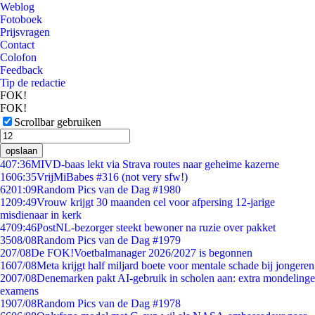
Weblog
Fotoboek
Prijsvragen
Contact
Colofon
Feedback
Tip de redactie
FOK!
FOK!
Scrollbar gebruiken
opslaan
4
07:36
MIVD-baas lekt via Strava routes naar geheime kazerne
16
06:35
VrijMiBabes #316 (not very sfw!)
62
01:09
Random Pics van de Dag #1980
12
09:49
Vrouw krijgt 30 maanden cel voor afpersing 12-jarige
misdienaar in kerk
47
09:46
PostNL-bezorger steekt bewoner na ruzie over pakket
35
08/08
Random Pics van de Dag #1979
2
07/08
De FOK!Voetbalmanager 2026/2027 is begonnen
16
07/08
Meta krijgt half miljard boete voor mentale schade bij jongeren
20
07/08
Denemarken pakt AI-gebruik in scholen aan: extra mondelinge
examens
19
07/08
Random Pics van de Dag #1978