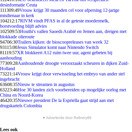
desinformatie Ceuta
1113
09:49
Vrouw krijgt 30 maanden cel voor afpersing 12-jarige
misdienaar in kerk
1042
12:17
RIVM vindt PFAS in al de geteste moedermelk,
borstvoeding blijft advies
1025
09:53
Houthi's vallen Saoedi-Arabië en Jemen aan, dreigen met
blokkade olieroute
947
06:30
Trailers kijken: de bioscoopreleases van week 32
931
15:00
Jesus Simulator komt naar Nintendo Switch
811
19:57
XR blokkeert A12 ruim twee uur, agent gebeten bij
aanhouding
773
09:28
Aanhoudende droogte veroorzaakt scheuren in dijken Zuid-
Holland
732
21:14
Vrouw krijgt door verwisseling het embryo van ander stel
ingebracht
636
08:35
Nieuw te streamen in augustus
632
23:46
Hoe 30 landen zich voorbereiden op mogelijke oorlog met
China en Noord-Korea
464
20:35
Nieuwe president De la Espriella gaat strijd aan met
drugskartels Colombia
▼ Advertentie door Refinery89
Lees ook