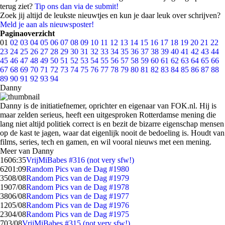
terug ziet?
Tip ons dan via de submit!
Zoek jij altijd de leukste nieuwtjes en kun je daar leuk over schrijven?
Meld je aan als nieuwsposter!
Paginaoverzicht
01
02
03
04
05
06
07
08
09
10
11
12
13
14
15
16
17
18
19
20
21
22
23
24
25
26
27
28
29
30
31
32
33
34
35
36
37
38
39
40
41
42
43
44
45
46
47
48
49
50
51
52
53
54
55
56
57
58
59
60
61
62
63
64
65
66
67
68
69
70
71
72
73
74
75
76
77
78
79
80
81
82
83
84
85
86
87
88
89
90
91
92
93
94
Danny
Danny is de initiatiefnemer, oprichter en eigenaar van FOK.nl. Hij is
maar zelden serieus, heeft een uitgesproken Rotterdamse mening die
lang niet altijd politiek correct is en bezit de bizarre eigenschap mensen
op de kast te jagen, waar dat eigenlijk nooit de bedoeling is. Houdt van
films, series, tech en gamen, en wil vooral nieuws met een mening.
Meer van Danny
16
06:35
VrijMiBabes #316 (not very sfw!)
62
01:09
Random Pics van de Dag #1980
35
08/08
Random Pics van de Dag #1979
19
07/08
Random Pics van de Dag #1978
38
06/08
Random Pics van de Dag #1977
12
05/08
Random Pics van de Dag #1976
23
04/08
Random Pics van de Dag #1975
7
03/08
VrijMiBabes #315 (not very sfw!)