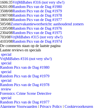
16
06:35
VrijMiBabes #316 (not very sfw!)
62
01:09
Random Pics van de Dag #1980
35
08/08
Random Pics van de Dag #1979
19
07/08
Random Pics van de Dag #1978
38
06/08
Random Pics van de Dag #1977
5
05/08
Zomervakantieweerbericht: aanhoudend zomers
12
05/08
Random Pics van de Dag #1976
23
04/08
Random Pics van de Dag #1975
7
03/08
VrijMiBabes #315 (not very sfw!)
41
03/08
Random Pics van de Dag #1974
De comments staan op de laatste pagina
Laatste reviews en specials
special
VrijMiBabes #316 (not very sfw!)
special
Random Pics van de Dag #1980
special
Random Pics van de Dag #1979
special
Random Pics van de Dag #1978
review
Forensics: Crime Scene Detective
special
Random Pics van de Dag #1977
Algemene Voorwaarden
|
Privacy Policy
|
Cookievoorkeuren