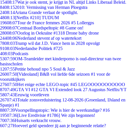
154
08:17
Wat je ook stemt, je krijgt in NL altijd Links Liberaal Beleid.
84
08:15
2010: Vermissing van Herman Ploegstra
24
08:14
Ariana Grande verlaat de spotlight.
48
08:13
[Netflix #210] TUDUM
196
08:07
Tour de France femmes 2026 #5 Lollergps
299
08:07
Centraal Bordspeltopic #8 Game on!
280
08:07
Oorlog in Oekraïne #1318 Drone baby drone
244
08:06
Nederland stevent af op watertekort
78
08:03
Trump wil dat J.D. Vance hem in 2028 opvolgt
91
08:03
Nederlandse Politiek #725
4
08:03
Podcasts
53
07:59
OM-Teamleider met kinderporno is oud-directeur van twee
basisscholen
12
07:55
Petitie behoud npo 5 Soul & Jazz
260
07:50
[Videoland] B&B vol liefde 6de seizoen #1 voor de
vooruitkijkers
276
07:50
Het enige echte LEGO-topic #45 LEGOOOOOOOOOOO
87
07:49
GTA VI #12 GTA VI Extended look 27 Augustus Netflix/YT
58
07:43
Eeuwig voortleven
267
07:43
Totale zonsverduistering 12-08-2026 (Groenland, IJsland en
Spanje) #1
88
07:39
Voorspellingstopic: Wie is hier de weerkundige? #16
195
07:36
[Live Eredivisie #1786] We zijn begonnen!
70
07:36
Huisarts verkracht vrouw.
6
07:27
Hoeveel geld spendeer jij aan je beginnende relatie?