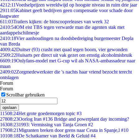
42
12:11
Voedselprijzen wereldwijd op hoogste niveau in ruim drie jaar
29
11:05
Kabinet geeft bedrijven geen compensatie voor schade door
laagwater
6
11:03
Trailers kijken: de bioscoopreleases van week 32
24
10:54
OM eist TBS tegen verwarde man die agenten stak met
aardappelschilmesje
24
10:18
Vier aanhoudingen na doodsbedreiging burgemeester Depla
van Breda
40
09:42
Duitser (93) crasht met quad tegen boom, vier gewonden
25
09:22
Huisarts per direct uit vak gezet om ernstig alcoholmisbruik
66
09:19
Onlyfans-model met G-cup wil als NASA-ambassadeur naar
maan
24
09:02
Zorgmedewerkster die 's nachts haar vriend bezocht terecht
ontslagen
Forum
Forum
Scrollbar gebruiken
opslaan
115
08:24
Het grote goedemorgen topic #3
278
08:23
Oorlog Iran #136 Bridge and powerplant day incoming?
163
08:23
1993: Vermissing van Tanja Groen #2
179
08:21
Migranten breken door grens naar Ceuta in Spanje,l #10
101
08:18
De Schatkamer van Beeld & Geluid #4