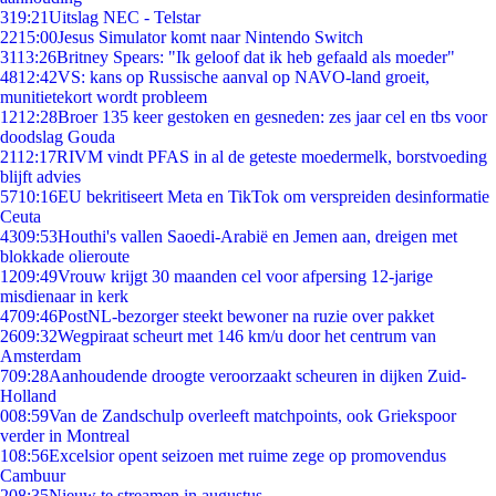
3
19:21
Uitslag NEC - Telstar
22
15:00
Jesus Simulator komt naar Nintendo Switch
31
13:26
Britney Spears: "Ik geloof dat ik heb gefaald als moeder"
48
12:42
VS: kans op Russische aanval op NAVO-land groeit,
munitietekort wordt probleem
12
12:28
Broer 135 keer gestoken en gesneden: zes jaar cel en tbs voor
doodslag Gouda
21
12:17
RIVM vindt PFAS in al de geteste moedermelk, borstvoeding
blijft advies
57
10:16
EU bekritiseert Meta en TikTok om verspreiden desinformatie
Ceuta
43
09:53
Houthi's vallen Saoedi-Arabië en Jemen aan, dreigen met
blokkade olieroute
12
09:49
Vrouw krijgt 30 maanden cel voor afpersing 12-jarige
misdienaar in kerk
47
09:46
PostNL-bezorger steekt bewoner na ruzie over pakket
26
09:32
Wegpiraat scheurt met 146 km/u door het centrum van
Amsterdam
7
09:28
Aanhoudende droogte veroorzaakt scheuren in dijken Zuid-
Holland
0
08:59
Van de Zandschulp overleeft matchpoints, ook Griekspoor
verder in Montreal
1
08:56
Excelsior opent seizoen met ruime zege op promovendus
Cambuur
2
08:35
Nieuw te streamen in augustus