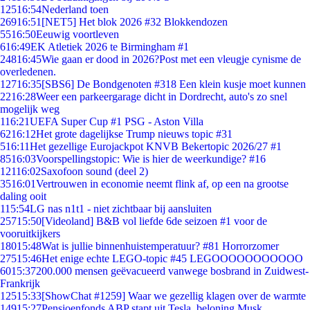
125
16:54
Nederland toen
269
16:51
[NET5] Het blok 2026 #32 Blokkendozen
55
16:50
Eeuwig voortleven
6
16:49
EK Atletiek 2026 te Birmingham #1
248
16:45
Wie gaan er dood in 2026?Post met een vleugje cynisme de
overledenen.
127
16:35
[SBS6] De Bondgenoten #318 Een klein kusje moet kunnen
22
16:28
Weer een parkeergarage dicht in Dordrecht, auto's zo snel
mogelijk weg
1
16:21
UEFA Super Cup #1 PSG - Aston Villa
62
16:12
Het grote dagelijkse Trump nieuws topic #31
5
16:11
Het gezellige Eurojackpot KNVB Bekertopic 2026/27 #1
85
16:03
Voorspellingstopic: Wie is hier de weerkundige? #16
121
16:02
Saxofoon sound (deel 2)
35
16:01
Vertrouwen in economie neemt flink af, op een na grootse
daling ooit
1
15:54
LG nas n1t1 - niet zichtbaar bij aansluiten
257
15:50
[Videoland] B&B vol liefde 6de seizoen #1 voor de
vooruitkijkers
180
15:48
Wat is jullie binnenhuistemperatuur? #81 Horrorzomer
275
15:46
Het enige echte LEGO-topic #45 LEGOOOOOOOOOOO
60
15:37
200.000 mensen geëvacueerd vanwege bosbrand in Zuidwest-
Frankrijk
125
15:33
[ShowChat #1259] Waar we gezellig klagen over de warmte
149
15:27
Pensioenfonds ABP stapt uit Tesla, beloning Musk