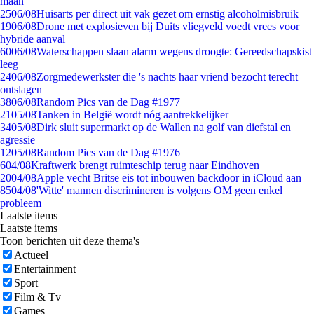
maan
25
06/08
Huisarts per direct uit vak gezet om ernstig alcoholmisbruik
19
06/08
Drone met explosieven bij Duits vliegveld voedt vrees voor
hybride aanval
60
06/08
Waterschappen slaan alarm wegens droogte: Gereedschapskist
leeg
24
06/08
Zorgmedewerkster die 's nachts haar vriend bezocht terecht
ontslagen
38
06/08
Random Pics van de Dag #1977
21
05/08
Tanken in België wordt nóg aantrekkelijker
34
05/08
Dirk sluit supermarkt op de Wallen na golf van diefstal en
agressie
12
05/08
Random Pics van de Dag #1976
6
04/08
Kraftwerk brengt ruimteschip terug naar Eindhoven
20
04/08
Apple vecht Britse eis tot inbouwen backdoor in iCloud aan
85
04/08
'Witte' mannen discrimineren is volgens OM geen enkel
probleem
Laatste items
Laatste items
Toon berichten uit deze thema's
Actueel
Entertainment
Sport
Film & Tv
Games