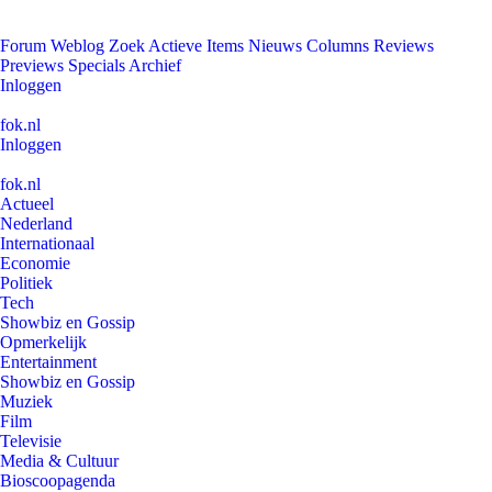
Forum
Weblog
Zoek
Actieve Items
Nieuws
Columns
Reviews
Previews
Specials
Archief
Inloggen
fok.nl
Inloggen
fok.nl
Actueel
Nederland
Internationaal
Economie
Politiek
Tech
Showbiz en Gossip
Opmerkelijk
Entertainment
Showbiz en Gossip
Muziek
Film
Televisie
Media & Cultuur
Bioscoopagenda