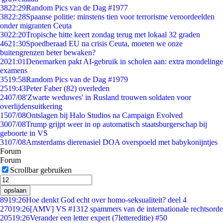
38
22:29
Random Pics van de Dag #1977
38
22:28
Spaanse politie: minstens tien voor terrorisme veroordeelden
onder migranten Ceuta
30
22:20
Tropische hitte keert zondag terug met lokaal 32 graden
46
21:30
Spoedberaad EU na crisis Ceuta, moeten we onze
buitengrenzen beter bewaken?
20
21:01
Denemarken pakt AI-gebruik in scholen aan: extra mondelinge
examens
35
19:58
Random Pics van de Dag #1979
25
19:43
Peter Faber (82) overleden
24
07/08
'Zwarte weduwes' in Rusland trouwen soldaten voor
overlijdensuitkering
15
07/08
Ontslagen bij Halo Studios na Campaign Evolved
30
07/08
Trump grijpt weer in op automatisch staatsburgerschap bij
geboorte in VS
31
07/08
Amsterdams dierenasiel DOA overspoeld met babykonijntjes
Forum
Forum
Scrollbar gebruiken
opslaan
89
19:26
Hoe denkt God echt over homo-seksualiteit? deel 4
270
19:26
[AMV] VS #1312 spammers van de internationale rechtsorde
205
19:26
Verander een letter expert (7lettereditie) #50