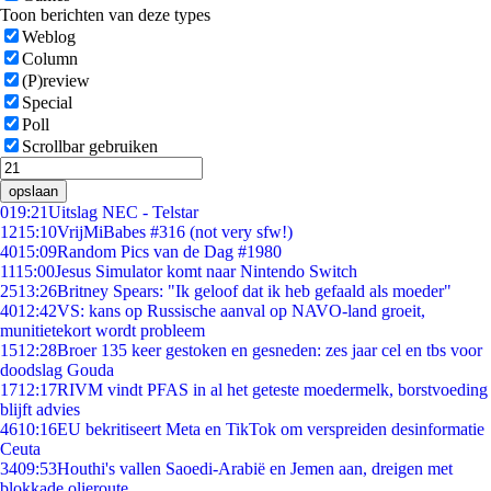
Toon berichten van deze types
Weblog
Column
(P)review
Special
Poll
Scrollbar gebruiken
opslaan
0
19:21
Uitslag NEC - Telstar
12
15:10
VrijMiBabes #316 (not very sfw!)
40
15:09
Random Pics van de Dag #1980
11
15:00
Jesus Simulator komt naar Nintendo Switch
25
13:26
Britney Spears: "Ik geloof dat ik heb gefaald als moeder"
40
12:42
VS: kans op Russische aanval op NAVO-land groeit,
munitietekort wordt probleem
15
12:28
Broer 135 keer gestoken en gesneden: zes jaar cel en tbs voor
doodslag Gouda
17
12:17
RIVM vindt PFAS in al het geteste moedermelk, borstvoeding
blijft advies
46
10:16
EU bekritiseert Meta en TikTok om verspreiden desinformatie
Ceuta
34
09:53
Houthi's vallen Saoedi-Arabië en Jemen aan, dreigen met
blokkade olieroute