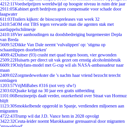
42
12:11
Voedselprijzen wereldwijd op hoogste niveau in ruim drie jaar
29
11:05
Kabinet geeft bedrijven geen compensatie voor schade door
laagwater
6
11:03
Trailers kijken: de bioscoopreleases van week 32
24
10:54
OM eist TBS tegen verwarde man die agenten stak met
aardappelschilmesje
24
10:18
Vier aanhoudingen na doodsbedreiging burgemeester Depla
van Breda
56
09:52
Dikke Van Dale neemt 'vulvalippen' op: 'stigma op
schaamlippen doorbreken'
40
09:42
Duitser (93) crasht met quad tegen boom, vier gewonden
25
09:22
Huisarts per direct uit vak gezet om ernstig alcoholmisbruik
66
09:19
Onlyfans-model met G-cup wil als NASA-ambassadeur naar
maan
24
09:02
Zorgmedewerkster die 's nachts haar vriend bezocht terecht
ontslagen
12
03:57
VrijMiBabes #316 (not very sfw!)
23
03:02
Quake krijgt na 30 jaar een gratis uitbreiding
11
01:06
Benzineprijs daalt verder, onzekerheid over Straat van Hormuz
blijft
11
23:30
Smokkelbende opgerold in Spanje, verdienden miljoenen aan
migranten
47
22:43
Trump wil dat J.D. Vance hem in 2028 opvolgt
34
22:32
Ceuta-leider noemt Marokkaanse grensaanval door migranten
'gruweldaad'