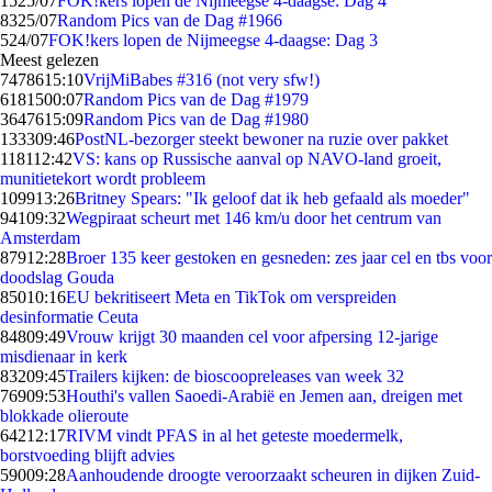
15
25/07
FOK!kers lopen de Nijmeegse 4-daagse: Dag 4
83
25/07
Random Pics van de Dag #1966
5
24/07
FOK!kers lopen de Nijmeegse 4-daagse: Dag 3
Meest gelezen
74786
15:10
VrijMiBabes #316 (not very sfw!)
61815
00:07
Random Pics van de Dag #1979
36476
15:09
Random Pics van de Dag #1980
1333
09:46
PostNL-bezorger steekt bewoner na ruzie over pakket
1181
12:42
VS: kans op Russische aanval op NAVO-land groeit,
munitietekort wordt probleem
1099
13:26
Britney Spears: "Ik geloof dat ik heb gefaald als moeder"
941
09:32
Wegpiraat scheurt met 146 km/u door het centrum van
Amsterdam
879
12:28
Broer 135 keer gestoken en gesneden: zes jaar cel en tbs voor
doodslag Gouda
850
10:16
EU bekritiseert Meta en TikTok om verspreiden
desinformatie Ceuta
848
09:49
Vrouw krijgt 30 maanden cel voor afpersing 12-jarige
misdienaar in kerk
832
09:45
Trailers kijken: de bioscoopreleases van week 32
769
09:53
Houthi's vallen Saoedi-Arabië en Jemen aan, dreigen met
blokkade olieroute
642
12:17
RIVM vindt PFAS in al het geteste moedermelk,
borstvoeding blijft advies
590
09:28
Aanhoudende droogte veroorzaakt scheuren in dijken Zuid-