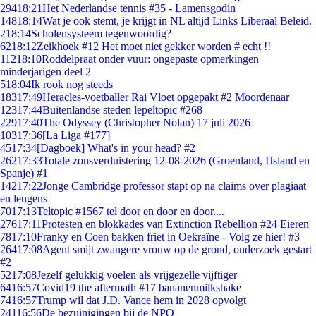
294
18:21
Het Nederlandse tennis #35 - Lamensgodin
148
18:14
Wat je ook stemt, je krijgt in NL altijd Links Liberaal Beleid.
2
18:14
Scholensysteem tegenwoordig?
62
18:12
Zeikhoek #12 Het moet niet gekker worden # echt !!
112
18:10
Roddelpraat onder vuur: ongepaste opmerkingen
minderjarigen deel 2
5
18:04
Ik rook nog steeds
183
17:49
Heracles-voetballer Rai Vloet opgepakt #2 Moordenaar
123
17:44
Buitenlandse steden lepeltopic #268
229
17:40
The Odyssey (Christopher Nolan) 17 juli 2026
103
17:36
[La Liga #177]
45
17:34
[Dagboek] What's in your head? #2
262
17:33
Totale zonsverduistering 12-08-2026 (Groenland, IJsland en
Spanje) #1
142
17:22
Jonge Cambridge professor stapt op na claims over plagiaat
en leugens
70
17:13
Teltopic #1567 tel door en door en door....
276
17:11
Protesten en blokkades van Extinction Rebellion #24 Eieren
78
17:10
Franky en Coen bakken friet in Oekraïne - Volg ze hier! #3
264
17:08
Agent smijt zwangere vrouw op de grond, onderzoek gestart
#2
52
17:08
Jezelf gelukkig voelen als vrijgezelle vijftiger
64
16:57
Covid19 the aftermath #17 bananenmilkshake
74
16:57
Trump wil dat J.D. Vance hem in 2028 opvolgt
241
16:56
De bezuinigingen bij de NPO