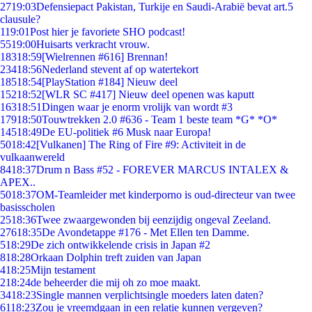
27
19:03
Defensiepact Pakistan, Turkije en Saudi-Arabië bevat art.5
clausule?
1
19:01
Post hier je favoriete SHO podcast!
55
19:00
Huisarts verkracht vrouw.
183
18:59
[Wielrennen #616] Brennan!
234
18:56
Nederland stevent af op watertekort
185
18:54
[PlayStation #184] Nieuw deel
152
18:52
[WLR SC #417] Nieuw deel openen was kaputt
163
18:51
Dingen waar je enorm vrolijk van wordt #3
179
18:50
Touwtrekken 2.0 #636 - Team 1 beste team *G* *O*
145
18:49
De EU-politiek #6 Musk naar Europa!
50
18:42
[Vulkanen] The Ring of Fire #9: Activiteit in de
vulkaanwereld
84
18:37
Drum n Bass #52 - FOREVER MARCUS INTALEX &
APEX..
50
18:37
OM-Teamleider met kinderporno is oud-directeur van twee
basisscholen
25
18:36
Twee zwaargewonden bij eenzijdig ongeval Zeeland.
276
18:35
De Avondetappe #176 - Met Ellen ten Damme.
5
18:29
De zich ontwikkelende crisis in Japan #2
8
18:28
Orkaan Dolphin treft zuiden van Japan
4
18:25
Mijn testament
2
18:24
de beheerder die mij oh zo moe maakt.
34
18:23
Single mannen verplichtsingle moeders laten daten?
61
18:23
Zou je vreemdgaan in een relatie kunnen vergeven?