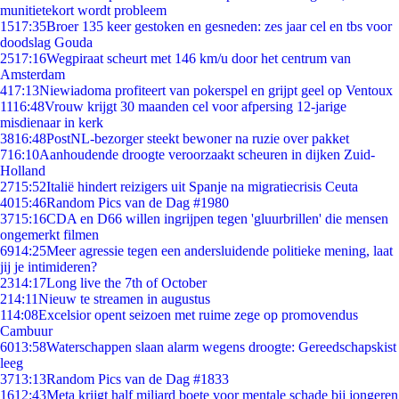
munitietekort wordt probleem
15
17:35
Broer 135 keer gestoken en gesneden: zes jaar cel en tbs voor
doodslag Gouda
25
17:16
Wegpiraat scheurt met 146 km/u door het centrum van
Amsterdam
4
17:13
Niewiadoma profiteert van pokerspel en grijpt geel op Ventoux
11
16:48
Vrouw krijgt 30 maanden cel voor afpersing 12-jarige
misdienaar in kerk
38
16:48
PostNL-bezorger steekt bewoner na ruzie over pakket
7
16:10
Aanhoudende droogte veroorzaakt scheuren in dijken Zuid-
Holland
27
15:52
Italië hindert reizigers uit Spanje na migratiecrisis Ceuta
40
15:46
Random Pics van de Dag #1980
37
15:16
CDA en D66 willen ingrijpen tegen 'gluurbrillen' die mensen
ongemerkt filmen
69
14:25
Meer agressie tegen een andersluidende politieke mening, laat
jij je intimideren?
23
14:17
Long live the 7th of October
2
14:11
Nieuw te streamen in augustus
1
14:08
Excelsior opent seizoen met ruime zege op promovendus
Cambuur
60
13:58
Waterschappen slaan alarm wegens droogte: Gereedschapskist
leeg
37
13:13
Random Pics van de Dag #1833
16
12:43
Meta krijgt half miljard boete voor mentale schade bij jongeren