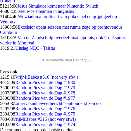
Holland
512
15:00
Jesus Simulator komt naar Nintendo Switch
468
08:35
Nieuw te streamen in augustus
314
04:46
Niewiadoma profiteert van pokerspel en grijpt geel op
Ventoux
189
08:56
Excelsior opent seizoen met ruime zege op promovendus
Cambuur
181
08:59
Van de Zandschulp overleeft matchpoints, ook Griekspoor
verder in Montreal
18
19:21
Uitslag NEC - Telstar
▼ Advertentie door Refinery89
Lees ook
12
15:10
VrijMiBabes #316 (not very sfw!)
40
15:09
Random Pics van de Dag #1980
35
00:07
Random Pics van de Dag #1979
19
07/08
Random Pics van de Dag #1978
38
06/08
Random Pics van de Dag #1977
5
05/08
Zomervakantieweerbericht: aanhoudend zomers
12
05/08
Random Pics van de Dag #1976
23
04/08
Random Pics van de Dag #1975
7
03/08
VrijMiBabes #315 (not very sfw!)
41
03/08
Random Pics van de Dag #1974
De comments staan op de laatste pagina