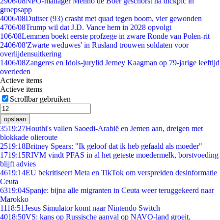
29
06/08
NPO-manager Menno de Boer geschorst na dickpic in
groepsapp
40
06/08
Duitser (93) crasht met quad tegen boom, vier gewonden
47
06/08
Trump wil dat J.D. Vance hem in 2028 opvolgt
1
06/08
Lemmen boekt eerste profzege in zware Ronde van Polen-rit
24
06/08
'Zwarte weduwes' in Rusland trouwen soldaten voor
overlijdensuitkering
14
06/08
Zangeres en Idols-jurylid Jerney Kaagman op 79-jarige leeftijd
overleden
Actieve items
Actieve items
Scrollbar gebruiken
opslaan
35
19:27
Houthi's vallen Saoedi-Arabië en Jemen aan, dreigen met
blokkade olieroute
25
19:18
Britney Spears: "Ik geloof dat ik heb gefaald als moeder"
17
19:15
RIVM vindt PFAS in al het geteste moedermelk, borstvoeding
blijft advies
46
19:14
EU bekritiseert Meta en TikTok om verspreiden desinformatie
Ceuta
63
19:04
Spanje: bijna alle migranten in Ceuta weer teruggekeerd naar
Marokko
11
18:51
Jesus Simulator komt naar Nintendo Switch
40
18:50
VS: kans op Russische aanval op NAVO-land groeit,