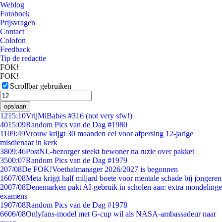
Weblog
Fotoboek
Prijsvragen
Contact
Colofon
Feedback
Tip de redactie
FOK!
FOK!
Scrollbar gebruiken
opslaan
12
15:10
VrijMiBabes #316 (not very sfw!)
40
15:09
Random Pics van de Dag #1980
11
09:49
Vrouw krijgt 30 maanden cel voor afpersing 12-jarige
misdienaar in kerk
38
09:46
PostNL-bezorger steekt bewoner na ruzie over pakket
35
00:07
Random Pics van de Dag #1979
2
07/08
De FOK!Voetbalmanager 2026/2027 is begonnen
16
07/08
Meta krijgt half miljard boete voor mentale schade bij jongeren
20
07/08
Denemarken pakt AI-gebruik in scholen aan: extra mondelinge
examens
19
07/08
Random Pics van de Dag #1978
66
06/08
Onlyfans-model met G-cup wil als NASA-ambassadeur naar