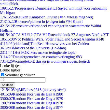
struikelblok
109
15:27
Progressieve Democraat El-Sayed wint nipt voorverkiezing
Michigan
176
15:26
[Keuken Kampioen Divisie] #44 Vitesse mag weg
213
15:22
Bloemen/planten in je eigen tuin #94 Kleur!
42
15:12
Bezoeker verliest deel van vinger in waterattractie Walibi
Holland
86
15:10
GTA VI #12 GTA VI Extended look 27 Augustus Netflix/YT
185
15:08
VS: Political Wars, Voter Fraud and Secret Agendas #148
41
15:05
[videoland]The Real Housewives van het Zuiden
36
14:43
Masters of the Universe (He-Man)
231
14:41
Het FOK!kers maken teringherrie topic
31
14:29
Transfergeruchten en contractverlenging #83
73
14:26
Woningtekort: dus ga je woningen slopen, logisch
Leuke lijstjes
Leuke lijstjes
Scrollbar gebruiken
opslaan
12
15:10
VrijMiBabes #316 (not very sfw!)
40
15:09
Random Pics van de Dag #1980
35
00:07
Random Pics van de Dag #1979
19
07/08
Random Pics van de Dag #1978
38
06/08
Random Pics van de Dag #1977