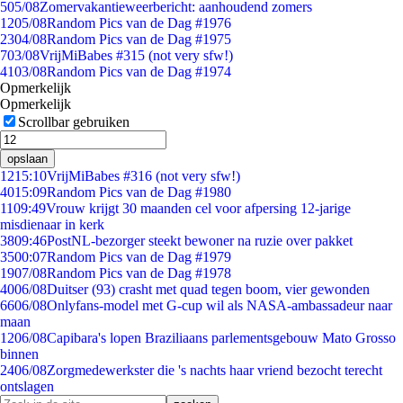
5
05/08
Zomervakantieweerbericht: aanhoudend zomers
12
05/08
Random Pics van de Dag #1976
23
04/08
Random Pics van de Dag #1975
7
03/08
VrijMiBabes #315 (not very sfw!)
41
03/08
Random Pics van de Dag #1974
Opmerkelijk
Opmerkelijk
Scrollbar gebruiken
opslaan
12
15:10
VrijMiBabes #316 (not very sfw!)
40
15:09
Random Pics van de Dag #1980
11
09:49
Vrouw krijgt 30 maanden cel voor afpersing 12-jarige
misdienaar in kerk
38
09:46
PostNL-bezorger steekt bewoner na ruzie over pakket
35
00:07
Random Pics van de Dag #1979
19
07/08
Random Pics van de Dag #1978
40
06/08
Duitser (93) crasht met quad tegen boom, vier gewonden
66
06/08
Onlyfans-model met G-cup wil als NASA-ambassadeur naar
maan
12
06/08
Capibara's lopen Braziliaans parlementsgebouw Mato Grosso
binnen
24
06/08
Zorgmedewerkster die 's nachts haar vriend bezocht terecht
ontslagen