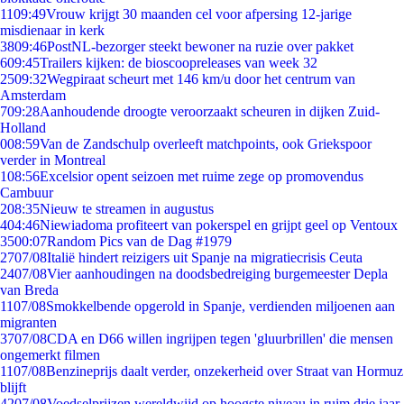
11
09:49
Vrouw krijgt 30 maanden cel voor afpersing 12-jarige
misdienaar in kerk
38
09:46
PostNL-bezorger steekt bewoner na ruzie over pakket
6
09:45
Trailers kijken: de bioscoopreleases van week 32
25
09:32
Wegpiraat scheurt met 146 km/u door het centrum van
Amsterdam
7
09:28
Aanhoudende droogte veroorzaakt scheuren in dijken Zuid-
Holland
0
08:59
Van de Zandschulp overleeft matchpoints, ook Griekspoor
verder in Montreal
1
08:56
Excelsior opent seizoen met ruime zege op promovendus
Cambuur
2
08:35
Nieuw te streamen in augustus
4
04:46
Niewiadoma profiteert van pokerspel en grijpt geel op Ventoux
35
00:07
Random Pics van de Dag #1979
27
07/08
Italië hindert reizigers uit Spanje na migratiecrisis Ceuta
24
07/08
Vier aanhoudingen na doodsbedreiging burgemeester Depla
van Breda
11
07/08
Smokkelbende opgerold in Spanje, verdienden miljoenen aan
migranten
37
07/08
CDA en D66 willen ingrijpen tegen 'gluurbrillen' die mensen
ongemerkt filmen
11
07/08
Benzineprijs daalt verder, onzekerheid over Straat van Hormuz
blijft
42
07/08
Voedselprijzen wereldwijd op hoogste niveau in ruim drie jaar