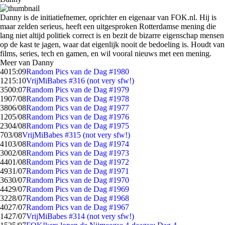
Danny is de initiatiefnemer, oprichter en eigenaar van FOK.nl. Hij is
maar zelden serieus, heeft een uitgesproken Rotterdamse mening die
lang niet altijd politiek correct is en bezit de bizarre eigenschap mensen
op de kast te jagen, waar dat eigenlijk nooit de bedoeling is. Houdt van
films, series, tech en gamen, en wil vooral nieuws met een mening.
Meer van Danny
40
15:09
Random Pics van de Dag #1980
12
15:10
VrijMiBabes #316 (not very sfw!)
35
00:07
Random Pics van de Dag #1979
19
07/08
Random Pics van de Dag #1978
38
06/08
Random Pics van de Dag #1977
12
05/08
Random Pics van de Dag #1976
23
04/08
Random Pics van de Dag #1975
7
03/08
VrijMiBabes #315 (not very sfw!)
41
03/08
Random Pics van de Dag #1974
30
02/08
Random Pics van de Dag #1973
44
01/08
Random Pics van de Dag #1972
49
31/07
Random Pics van de Dag #1971
36
30/07
Random Pics van de Dag #1970
44
29/07
Random Pics van de Dag #1969
32
28/07
Random Pics van de Dag #1968
40
27/07
Random Pics van de Dag #1967
14
27/07
VrijMiBabes #314 (not very sfw!)