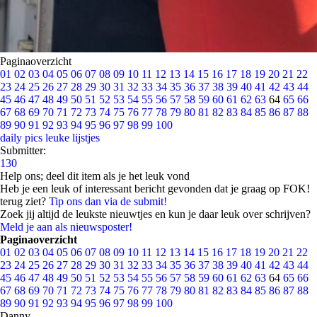
Paginaoverzicht
01
02
03
04
05
06
07
08
09
10
11
12
13
14
15
16
17
18
19
20
21
22
23
24
25
26
27
28
29
30
31
32
33
34
35
36
37
38
39
40
41
42
43
44
45
46
47
48
49
50
51
52
53
54
55
56
57
58
59
60
61
62
63
64
65
66
67
68
69
70
71
72
73
74
75
76
77
78
79
80
81
82
83
84
85
86
87
88
89
90
91
92
93
94
95
96
97
98
99
100
daily pics
leuke lijstjes
Submitter:
130
Help ons; deel dit item als je het leuk vond
Heb je een leuk of interessant bericht gevonden dat je graag op FOK!
terug ziet?
Tip ons dan via de submit!
Zoek jij altijd de leukste nieuwtjes en kun je daar leuk over schrijven?
Meld je aan als nieuwsposter!
Paginaoverzicht
01
02
03
04
05
06
07
08
09
10
11
12
13
14
15
16
17
18
19
20
21
22
23
24
25
26
27
28
29
30
31
32
33
34
35
36
37
38
39
40
41
42
43
44
45
46
47
48
49
50
51
52
53
54
55
56
57
58
59
60
61
62
63
64
65
66
67
68
69
70
71
72
73
74
75
76
77
78
79
80
81
82
83
84
85
86
87
88
89
90
91
92
93
94
95
96
97
98
99
100
Danny