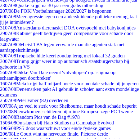
23
07/08
Quake krijgt na 30 jaar een gratis uitbreiding
2
07/08
De FOK!Voetbalmanager 2026/2027 is begonnen
69
07/08
Meer agressie tegen een andersluidende politieke mening, laat
jij je intimideren?
31
07/08
Amsterdams dierenasiel DOA overspoeld met babykonijntjes
29
07/08
Kabinet geeft bedrijven geen compensatie voor schade door
laagwater
24
07/08
OM eist TBS tegen verwarde man die agenten stak met
aardappelschilmesje
30
07/08
Tropische hitte keert zondag terug met lokaal 32 graden
30
07/08
Trump grijpt weer in op automatisch staatsburgerschap bij
geboorte in VS
56
07/08
Dikke Van Dale neemt 'vulvalippen' op: 'stigma op
schaamlippen doorbreken'
16
07/08
Meta krijgt half miljard boete voor mentale schade bij jongeren
20
07/08
Denemarken pakt AI-gebruik in scholen aan: extra mondelinge
examens
25
07/08
Peter Faber (82) overleden
0
07/08
Ajax veel te sterk voor Shelbourne, maar houdt schade beperkt
1
07/08
Nieuwkomers schitteren bij ruime Europese zege FC Twente
19
07/08
Random Pics van de Dag #1978
15
06/08
Ontslagen bij Halo Studios na Campaign Evolved
19
06/08
PS5-doos waarschuwt voor einde fysieke games
2
06/08
Le Court wint na nerveuze finale, Pieterse derde