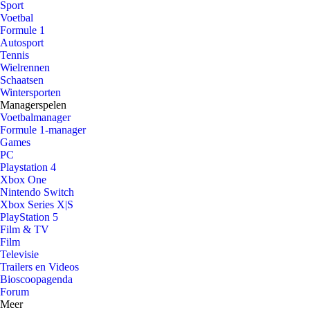
Sport
Voetbal
Formule 1
Autosport
Tennis
Wielrennen
Schaatsen
Wintersporten
Managerspelen
Voetbalmanager
Formule 1-manager
Games
PC
Playstation 4
Xbox One
Nintendo Switch
Xbox Series X|S
PlayStation 5
Film & TV
Film
Televisie
Trailers en Videos
Bioscoopagenda
Forum
Meer