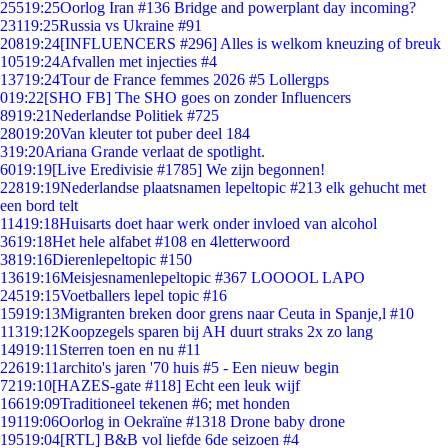
255
19:25
Oorlog Iran #136 Bridge and powerplant day incoming?
231
19:25
Russia vs Ukraine #91
208
19:24
[INFLUENCERS #296] Alles is welkom kneuzing of breuk
105
19:24
Afvallen met injecties #4
137
19:24
Tour de France femmes 2026 #5 Lollergps
0
19:22
[SHO FB] The SHO goes on zonder Influencers
89
19:21
Nederlandse Politiek #725
280
19:20
Van kleuter tot puber deel 184
3
19:20
Ariana Grande verlaat de spotlight.
60
19:19
[Live Eredivisie #1785] We zijn begonnen!
228
19:19
Nederlandse plaatsnamen lepeltopic #213 elk gehucht met
een bord telt
114
19:18
Huisarts doet haar werk onder invloed van alcohol
36
19:18
Het hele alfabet #108 en 4letterwoord
38
19:16
Dierenlepeltopic #150
136
19:16
Meisjesnamenlepeltopic #367 LOOOOL LAPO
245
19:15
Voetballers lepel topic #16
159
19:13
Migranten breken door grens naar Ceuta in Spanje,l #10
113
19:12
Koopzegels sparen bij AH duurt straks 2x zo lang
149
19:11
Sterren toen en nu #11
226
19:11
archito's jaren '70 huis #5 - Een nieuw begin
72
19:10
[HAZES-gate #118] Echt een leuk wijf
166
19:09
Traditioneel tekenen #6; met honden
191
19:06
Oorlog in Oekraïne #1318 Drone baby drone
195
19:04
[RTL] B&B vol liefde 6de seizoen #4