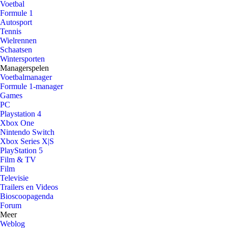
Voetbal
Formule 1
Autosport
Tennis
Wielrennen
Schaatsen
Wintersporten
Managerspelen
Voetbalmanager
Formule 1-manager
Games
PC
Playstation 4
Xbox One
Nintendo Switch
Xbox Series X|S
PlayStation 5
Film & TV
Film
Televisie
Trailers en Videos
Bioscoopagenda
Forum
Meer
Weblog