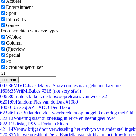
Actueel
Entertainment
Sport
Film & Tv
Games
Toon berichten van deze types
Weblog
Column
(P)review
Special
Poll
Scrollbar gebruiken
opslaan
6
07:36
MIVD-baas lekt via Strava routes naar geheime kazerne
16
06:35
VrijMiBabes #316 (not very sfw!)
6
06:30
Trailers kijken: de bioscoopreleases van week 32
62
01:09
Random Pics van de Dag #1980
1
00:01
Uitslag AZ - ADO Den Haag
6
23:46
Hoe 30 landen zich voorbereiden op mogelijke oorlog met Chi
3
22:13
Vollering slaat dubbelslag in Nice en neemt geel over
8
22:11
Uitslag PSV - Fortuna Sittard
4
21:14
Vrouw krijgt door verwisseling het embryo van ander stel ingeb
5
20:35
Nieuwe president De la Espriella gaat strijd aan met drugskarte