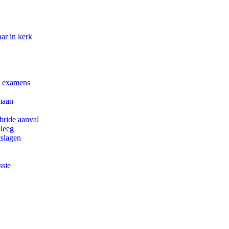
ar in kerk
e examens
maan
bride aanval
 leeg
tslagen
ssie