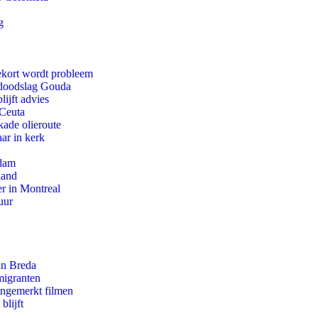
g
ekort wordt probleem
r doodslag Gouda
ijft advies
 Ceuta
kade olieroute
ar in kerk
rdam
land
r in Montreal
uur
an Breda
migranten
ongemerkt filmen
blijft