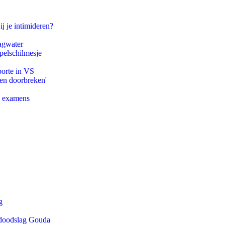
ij je intimideren?
agwater
pelschilmesje
oorte in VS
pen doorbreken'
e examens
g
r doodslag Gouda