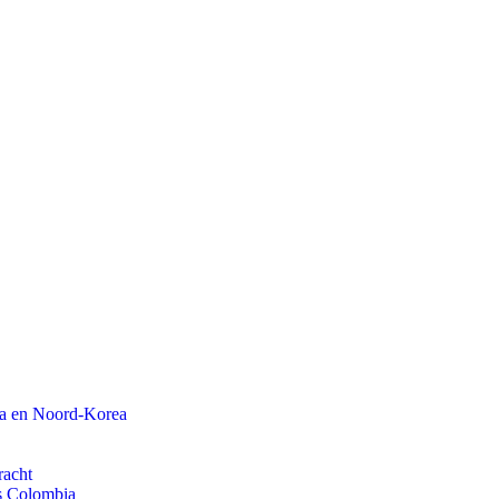
na en Noord-Korea
racht
ls Colombia