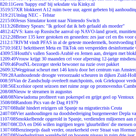
8
20:11
Geen 'happy end' bij seksdate via Kinky.nl
35
19:57
XR blokkeert A12 ruim twee uur, agent gebeten bij aanhoudin
3
19:21
Uitslag NEC - Telstar
22
15:00
Jesus Simulator komt naar Nintendo Switch
31
13:26
Britney Spears: "Ik geloof dat ik heb gefaald als moeder"
48
12:42
VS: kans op Russische aanval op NAVO-land groeit, munitiet
12
12:28
Broer 135 keer gestoken en gesneden: zes jaar cel en tbs voo
21
12:17
RIVM vindt PFAS in al de geteste moedermelk, borstvoeding bl
57
10:16
EU bekritiseert Meta en TikTok om verspreiden desinformatie
43
09:53
Houthi's vallen Saoedi-Arabië en Jemen aan, dreigen met blok
12
09:49
Vrouw krijgt 30 maanden cel voor afpersing 12-jarige misdiena
47
09:46
PostNL-bezorger steekt bewoner na ruzie over pakket
26
09:32
Wegpiraat scheurt met 146 km/u door het centrum van Amste
7
09:28
Aanhoudende droogte veroorzaakt scheuren in dijken Zuid-Hol
0
08:59
Van de Zandschulp overleeft matchpoints, ook Griekspoor verde
1
08:56
Excelsior opent seizoen met ruime zege op promovendus Camb
2
08/08
Nieuw te streamen in augustus
4
08/08
Niewiadoma profiteert van pokerspel en grijpt geel op Ventoux
35
08/08
Random Pics van de Dag #1979
27
07/08
Italië hindert reizigers uit Spanje na migratiecrisis Ceuta
24
07/08
Vier aanhoudingen na doodsbedreiging burgemeester Depla v
11
07/08
Smokkelbende opgerold in Spanje, verdienden miljoenen aan 
39
07/08
CDA en D66 willen ingrijpen tegen 'gluurbrillen' die mensen 
13
07/08
Benzineprijs daalt verder, onzekerheid over Straat van Hormuz 
42
07/08
Voedselprijzen wereldwijd op hoogste niveau in ruim drie jaar