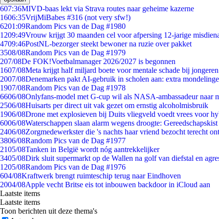
6
07:36
MIVD-baas lekt via Strava routes naar geheime kazerne
16
06:35
VrijMiBabes #316 (not very sfw!)
62
01:09
Random Pics van de Dag #1980
12
09:49
Vrouw krijgt 30 maanden cel voor afpersing 12-jarige misdiena
47
09:46
PostNL-bezorger steekt bewoner na ruzie over pakket
35
08/08
Random Pics van de Dag #1979
2
07/08
De FOK!Voetbalmanager 2026/2027 is begonnen
16
07/08
Meta krijgt half miljard boete voor mentale schade bij jongeren
20
07/08
Denemarken pakt AI-gebruik in scholen aan: extra mondeling
19
07/08
Random Pics van de Dag #1978
66
06/08
Onlyfans-model met G-cup wil als NASA-ambassadeur naar 
25
06/08
Huisarts per direct uit vak gezet om ernstig alcoholmisbruik
19
06/08
Drone met explosieven bij Duits vliegveld voedt vrees voor hy
60
06/08
Waterschappen slaan alarm wegens droogte: Gereedschapskist
24
06/08
Zorgmedewerkster die 's nachts haar vriend bezocht terecht on
38
06/08
Random Pics van de Dag #1977
21
05/08
Tanken in België wordt nóg aantrekkelijker
34
05/08
Dirk sluit supermarkt op de Wallen na golf van diefstal en agre
12
05/08
Random Pics van de Dag #1976
6
04/08
Kraftwerk brengt ruimteschip terug naar Eindhoven
20
04/08
Apple vecht Britse eis tot inbouwen backdoor in iCloud aan
Laatste items
Laatste items
Toon berichten uit deze thema's