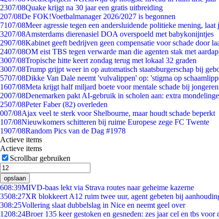
23
07/08
Quake krijgt na 30 jaar een gratis uitbreiding
2
07/08
De FOK!Voetbalmanager 2026/2027 is begonnen
71
07/08
Meer agressie tegen een andersluidende politieke mening, laat j
32
07/08
Amsterdams dierenasiel DOA overspoeld met babykonijntjes
29
07/08
Kabinet geeft bedrijven geen compensatie voor schade door la
24
07/08
OM eist TBS tegen verwarde man die agenten stak met aardap
30
07/08
Tropische hitte keert zondag terug met lokaal 32 graden
30
07/08
Trump grijpt weer in op automatisch staatsburgerschap bij geb
57
07/08
Dikke Van Dale neemt 'vulvalippen' op: 'stigma op schaamlip
16
07/08
Meta krijgt half miljard boete voor mentale schade bij jongeren
20
07/08
Denemarken pakt AI-gebruik in scholen aan: extra mondeling
25
07/08
Peter Faber (82) overleden
0
07/08
Ajax veel te sterk voor Shelbourne, maar houdt schade beperkt
1
07/08
Nieuwkomers schitteren bij ruime Europese zege FC Twente
19
07/08
Random Pics van de Dag #1978
Actieve items
Actieve items
Scrollbar gebruiken
opslaan
6
08:39
MIVD-baas lekt via Strava routes naar geheime kazerne
35
08:27
XR blokkeert A12 ruim twee uur, agent gebeten bij aanhoudin
3
08:25
Vollering slaat dubbelslag in Nice en neemt geel over
12
08:24
Broer 135 keer gestoken en gesneden: zes jaar cel en tbs voo