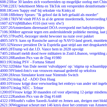
6
08:23
Hoe 30 landen zich voorbereiden op mogelijke oorlog met Chi
57
08:22
EU bekritiseert Meta en TikTok om verspreiden desinformatie
8
08:18
Geen 'happy end' bij seksdate via Kinky.nl
31
08:18
Britney Spears: "Ik geloof dat ik heb gefaald als moeder"
21
08:17
RIVM vindt PFAS in al de geteste moedermelk, borstvoeding bl
16
07:42
VrijMiBabes #316 (not very sfw!)
32
07:20
Amsterdams dierenasiel DOA overspoeld met babykonijntjes
71
06:36
Meer agressie tegen een andersluidende politieke mening, laat j
47
05:37
PostNL-bezorger steekt bewoner na ruzie over pakket
48
05:34
VS: kans op Russische aanval op NAVO-land groeit, munitiet
5
05:32
Nieuwe president De la Espriella gaat strijd aan met drugskarte
49
05:28
Trump wil dat J.D. Vance hem in 2028 opvolgt
74
05:24
Israël meldt dood twee militairen in Zuid-Libanon, vergeldin
62
03:28
Random Pics van de Dag #1980
8
03:19
Uitslag PSV - Fortuna Sittard
57
02:32
Dikke Van Dale neemt 'vulvalippen' op: 'stigma op schaamlip
40
00:59
Vinted-foto's van vrouwen massaal gedeeld op seksfora
22
00:28
Jesus Simulator komt naar Nintendo Switch
1
00:25
Uitslag AZ - ADO Den Haag
4
00:10
Vrouw krijgt door verwisseling het embryo van ander stel ingeb
3
00:07
Uitslag NEC - Telstar
12
00:05
Vrouw krijgt 30 maanden cel voor afpersing 12-jarige misdiena
43
22:22
Random Pics van de Dag #1448
43
22:19
Houthi's vallen Saoedi-Arabië en Jemen aan, dreigen met blok
26
21:30
Wegpiraat scheurt met 146 km/u door het centrum van Amste