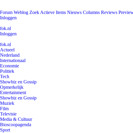
Forum
Weblog
Zoek
Actieve Items
Nieuws
Columns
Reviews
Previe
Inloggen
fok.nl
Inloggen
fok.nl
Actueel
Nederland
Internationaal
Economie
Politiek
Tech
Showbiz en Gossip
Opmerkelijk
Entertainment
Showbiz en Gossip
Muziek
Film
Televisie
Media & Cultuur
Bioscoopagenda
Sport