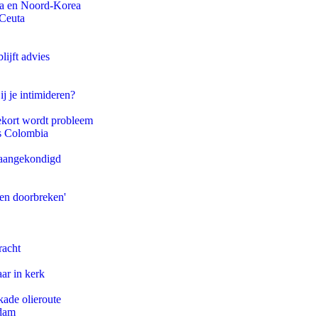
na en Noord-Korea
 Ceuta
ijft advies
ij je intimideren?
ekort wordt probleem
ls Colombia
g aangekondigd
pen doorbreken'
racht
ar in kerk
kade olieroute
rdam