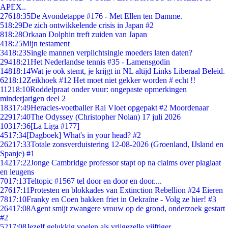
APEX..
276
18:35
De Avondetappe #176 - Met Ellen ten Damme.
5
18:29
De zich ontwikkelende crisis in Japan #2
8
18:28
Orkaan Dolphin treft zuiden van Japan
4
18:25
Mijn testament
34
18:23
Single mannen verplichtsingle moeders laten daten?
294
18:21
Het Nederlandse tennis #35 - Lamensgodin
148
18:14
Wat je ook stemt, je krijgt in NL altijd Links Liberaal Beleid.
62
18:12
Zeikhoek #12 Het moet niet gekker worden # echt !!
112
18:10
Roddelpraat onder vuur: ongepaste opmerkingen
minderjarigen deel 2
183
17:49
Heracles-voetballer Rai Vloet opgepakt #2 Moordenaar
229
17:40
The Odyssey (Christopher Nolan) 17 juli 2026
103
17:36
[La Liga #177]
45
17:34
[Dagboek] What's in your head? #2
262
17:33
Totale zonsverduistering 12-08-2026 (Groenland, IJsland en
Spanje) #1
142
17:22
Jonge Cambridge professor stapt op na claims over plagiaat
en leugens
70
17:13
Teltopic #1567 tel door en door en door....
276
17:11
Protesten en blokkades van Extinction Rebellion #24 Eieren
78
17:10
Franky en Coen bakken friet in Oekraïne - Volg ze hier! #3
264
17:08
Agent smijt zwangere vrouw op de grond, onderzoek gestart
#2
52
17:08
Jezelf gelukkig voelen als vrijgezelle vijftiger