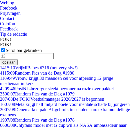
Weblog
Fotoboek
Prijsvragen
Contact
Colofon
Feedback
Tip de redactie
FOK!
FOK!
Scrollbar gebruiken
opslaan
14
15:10
VrijMiBabes #316 (not very sfw!)
41
15:09
Random Pics van de Dag #1980
11
09:49
Vrouw krijgt 30 maanden cel voor afpersing 12-jarige
misdienaar in kerk
42
09:46
PostNL-bezorger steekt bewoner na ruzie over pakket
35
00:07
Random Pics van de Dag #1979
2
07/08
De FOK!Voetbalmanager 2026/2027 is begonnen
16
07/08
Meta krijgt half miljard boete voor mentale schade bij jongeren
20
07/08
Denemarken pakt AI-gebruik in scholen aan: extra mondelinge
examens
19
07/08
Random Pics van de Dag #1978
66
06/08
Onlyfans-model met G-cup wil als NASA-ambassadeur naar