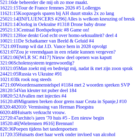
5
21:16
de beheerder die mij oh zo moe maakt.
162
21:15
Tour de France femmes 2026 #5 Lollergps
116
21:15
Koopzegels sparen bij AH duurt straks 2x zo lang
250
21:14
[INFLUENCERS #296] Alles is welkom kneuzing of breuk
218
21:14
Oorlog in Oekraïne #1318 Drone baby drone
295
21:13
Centraal Bordspeltopic #8 Game on!
109
21:12
Hoe denkt God echt over homo-seksualiteit? deel 4
100
21:11
De Schatkamer van Beeld & Geluid #4
75
21:09
Trump wil dat J.D. Vance hem in 2028 opvolgt
63
21:07
Zou je vreemdgaan in een relatie kunnen vergeven?
158
21:06
[WLR SC #417] Nieuw deel openen was kaputt
3
21:06
Scholensysteem tegenwoordig?
103
21:05
Man zoekt mij en bedreigt mij, nadat ik met zijn zoon sprak
244
21:05
Russia vs Ukraine #91
10
21:03
Ik rook nog steeds
47
21:00
Woordensamenstelspel #1184 met 2 woorden spreken SVP
281
20:54
Van kleuter tot puber deel 184
108
20:52
Afvallen met injecties #4
161
20:49
Migranten breken door grens naar Ceuta in Spanje,l #10
83
20:48
2010: Vermissing van Herman Ploegstra
60
20:48
Huisarts verkracht vrouw.
227
20:47
archito's jaren '70 huis #5 - Een nieuw begin
185
20:46
[Wielrennen #616] Brennan!
8
20:36
Poepen tijdens het tandenpoetsen
117
20:35
Huisarts doet haar werk onder invloed van alcohol