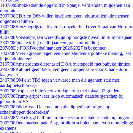
11
07/08
Smokkelbende opgerold in Spanje, verdienden miljoenen aan
migranten
39
07/08
CDA en D66 willen ingrijpen tegen 'gluurbrillen' die mensen
ongemerkt filmen
13
07/08
Benzineprijs daalt verder, onzekerheid over Straat van Hormuz
blijft
42
07/08
Voedselprijzen wereldwijd op hoogste niveau in ruim drie jaar
23
07/08
Quake krijgt na 30 jaar een gratis uitbreiding
2
07/08
De FOK!Voetbalmanager 2026/2027 is begonnen
70
07/08
Meer agressie tegen een andersluidende politieke mening, laat
jij je intimideren?
31
07/08
Amsterdams dierenasiel DOA overspoeld met babykonijntjes
29
07/08
Kabinet geeft bedrijven geen compensatie voor schade door
laagwater
24
07/08
OM eist TBS tegen verwarde man die agenten stak met
aardappelschilmesje
30
07/08
Tropische hitte keert zondag terug met lokaal 32 graden
30
07/08
Trump grijpt weer in op automatisch staatsburgerschap bij
geboorte in VS
56
07/08
Dikke Van Dale neemt 'vulvalippen' op: 'stigma op
schaamlippen doorbreken'
16
07/08
Meta krijgt half miljard boete voor mentale schade bij jongeren
20
07/08
Denemarken pakt AI-gebruik in scholen aan: extra mondelinge
examens