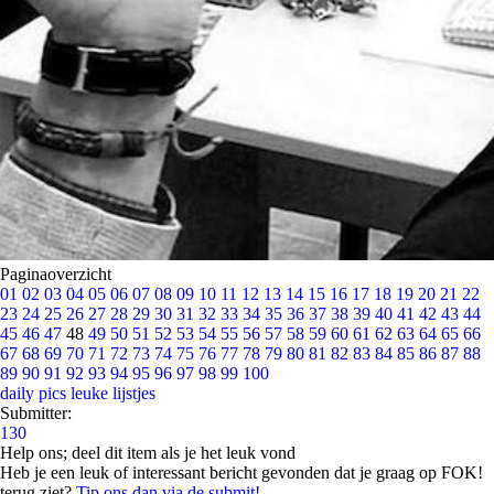
Paginaoverzicht
01
02
03
04
05
06
07
08
09
10
11
12
13
14
15
16
17
18
19
20
21
22
23
24
25
26
27
28
29
30
31
32
33
34
35
36
37
38
39
40
41
42
43
44
45
46
47
48
49
50
51
52
53
54
55
56
57
58
59
60
61
62
63
64
65
66
67
68
69
70
71
72
73
74
75
76
77
78
79
80
81
82
83
84
85
86
87
88
89
90
91
92
93
94
95
96
97
98
99
100
daily pics
leuke lijstjes
Submitter:
130
Help ons; deel dit item als je het leuk vond
Heb je een leuk of interessant bericht gevonden dat je graag op FOK!
terug ziet?
Tip ons dan via de submit!