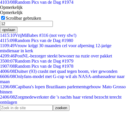
41
03/08
Random Pics van de Dag #1974
Opmerkelijk
Opmerkelijk
Scrollbar gebruiken
opslaan
14
15:10
VrijMiBabes #316 (not very sfw!)
41
15:09
Random Pics van de Dag #1980
11
09:49
Vrouw krijgt 30 maanden cel voor afpersing 12-jarige
misdienaar in kerk
42
09:46
PostNL-bezorger steekt bewoner na ruzie over pakket
35
00:07
Random Pics van de Dag #1979
19
07/08
Random Pics van de Dag #1978
40
06/08
Duitser (93) crasht met quad tegen boom, vier gewonden
66
06/08
Onlyfans-model met G-cup wil als NASA-ambassadeur naar
maan
12
06/08
Capibara's lopen Braziliaans parlementsgebouw Mato Grosso
binnen
24
06/08
Zorgmedewerkster die 's nachts haar vriend bezocht terecht
ontslagen