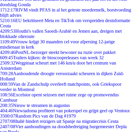
doodslag Gouda
17
12:17
RIVM vindt PFAS in al het geteste moedermelk, borstvoeding
blijft advies
52
10:16
EU bekritiseert Meta en TikTok om verspreiden desinformatie
Ceuta
42
09:53
Houthi's vallen Saoedi-Arabië en Jemen aan, dreigen met
blokkade olieroute
11
09:49
Vrouw krijgt 30 maanden cel voor afpersing 12-jarige
misdienaar in kerk
42
09:46
PostNL-bezorger steekt bewoner na ruzie over pakket
6
09:45
Trailers kijken: de bioscoopreleases van week 32
25
09:32
Wegpiraat scheurt met 146 km/u door het centrum van
Amsterdam
7
09:28
Aanhoudende droogte veroorzaakt scheuren in dijken Zuid-
Holland
0
08:59
Van de Zandschulp overleeft matchpoints, ook Griekspoor
verder in Montreal
1
08:56
Excelsior opent seizoen met ruime zege op promovendus
Cambuur
2
08:35
Nieuw te streamen in augustus
4
04:46
Niewiadoma profiteert van pokerspel en grijpt geel op Ventoux
35
00:07
Random Pics van de Dag #1979
27
07/08
Italië hindert reizigers uit Spanje na migratiecrisis Ceuta
24
07/08
Vier aanhoudingen na doodsbedreiging burgemeester Depla
van Breda