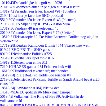
101
19:43
De landelijke hittegolf van 2026
214
19:42
Bloemen/planten in je eigen tuin #94 Kleur!
148
19:42
Verander één letter: Expert #91 (10 letters)
2
19:41
Post hier je favoriete SHO podcast!
55
19:39
Verander één letter: Expert #143 (9 letters)
2
19:36
UEFA Super Cup #1 PSG - Aston Villa
173
19:36
Vandaag 40 jaar geleden... #3
20
19:34
Verander één letter. Expert # 75 (8 letters)
105
19:31
Telstar-topic #2: De Witte Leeuwen Brullen nog altijd in
Velsen-Zuid!
177
19:28
[Keuken Kampioen Divisie] #44 Vitesse mag weg
0
19:22
[SHO FB] The SHO goes on
89
19:21
Nederlandse Politiek #725
245
19:15
Voetballers lepel topic #16
149
19:11
Sterren toen en nu #11
72
19:10
[HAZES-gate #118] Echt een leuk wijf
166
19:09
Traditioneel tekenen #6; met honden
195
19:04
[RTL] B&B vol liefde 6de seizoen #4
27
19:03
Defensiepact Pakistan, Turkije en Saudi-Arabië bevat art.5
clausule?
185
18:54
[PlayStation #184] Nieuw deel
145
18:49
De EU-politiek #6 Musk naar Europa!
50
18:42
[Vulkanen] The Ring of Fire #9: Activiteit in de
vulkaanwereld
84
18:37
Drum n Bass #52 - FOREVER MARCUS INTALEX &