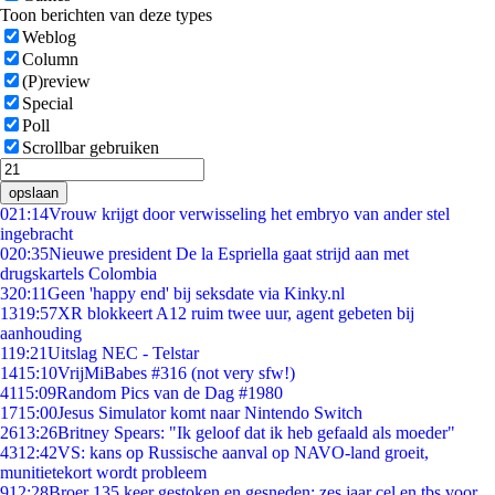
Toon berichten van deze types
Weblog
Column
(P)review
Special
Poll
Scrollbar gebruiken
opslaan
0
21:14
Vrouw krijgt door verwisseling het embryo van ander stel
ingebracht
0
20:35
Nieuwe president De la Espriella gaat strijd aan met
drugskartels Colombia
3
20:11
Geen 'happy end' bij seksdate via Kinky.nl
13
19:57
XR blokkeert A12 ruim twee uur, agent gebeten bij
aanhouding
1
19:21
Uitslag NEC - Telstar
14
15:10
VrijMiBabes #316 (not very sfw!)
41
15:09
Random Pics van de Dag #1980
17
15:00
Jesus Simulator komt naar Nintendo Switch
26
13:26
Britney Spears: "Ik geloof dat ik heb gefaald als moeder"
43
12:42
VS: kans op Russische aanval op NAVO-land groeit,
munitietekort wordt probleem
9
12:28
Broer 135 keer gestoken en gesneden: zes jaar cel en tbs voor