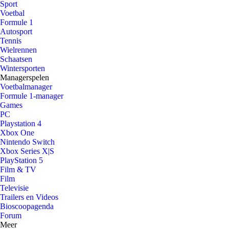
Sport
Voetbal
Formule 1
Autosport
Tennis
Wielrennen
Schaatsen
Wintersporten
Managerspelen
Voetbalmanager
Formule 1-manager
Games
PC
Playstation 4
Xbox One
Nintendo Switch
Xbox Series X|S
PlayStation 5
Film & TV
Film
Televisie
Trailers en Videos
Bioscoopagenda
Forum
Meer