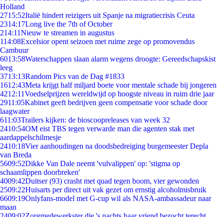
Holland
27
15:52
Italië hindert reizigers uit Spanje na migratiecrisis Ceuta
23
14:17
Long live the 7th of October
2
14:11
Nieuw te streamen in augustus
1
14:08
Excelsior opent seizoen met ruime zege op promovendus
Cambuur
60
13:58
Waterschappen slaan alarm wegens droogte: Gereedschapskist
leeg
37
13:13
Random Pics van de Dag #1833
16
12:43
Meta krijgt half miljard boete voor mentale schade bij jongeren
42
12:11
Voedselprijzen wereldwijd op hoogste niveau in ruim drie jaar
29
11:05
Kabinet geeft bedrijven geen compensatie voor schade door
laagwater
6
11:03
Trailers kijken: de bioscoopreleases van week 32
24
10:54
OM eist TBS tegen verwarde man die agenten stak met
aardappelschilmesje
24
10:18
Vier aanhoudingen na doodsbedreiging burgemeester Depla
van Breda
56
09:52
Dikke Van Dale neemt 'vulvalippen' op: 'stigma op
schaamlippen doorbreken'
40
09:42
Duitser (93) crasht met quad tegen boom, vier gewonden
25
09:22
Huisarts per direct uit vak gezet om ernstig alcoholmisbruik
66
09:19
Onlyfans-model met G-cup wil als NASA-ambassadeur naar
maan
24
09:02
Zorgmedewerkster die 's nachts haar vriend bezocht terecht