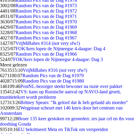
41
03/08
Random Pics van de Dag #1974
30
02/08
Random Pics van de Dag #1973
44
01/08
Random Pics van de Dag #1972
49
31/07
Random Pics van de Dag #1971
36
30/07
Random Pics van de Dag #1970
44
29/07
Random Pics van de Dag #1969
32
28/07
Random Pics van de Dag #1968
40
27/07
Random Pics van de Dag #1967
14
27/07
VrijMiBabes #314 (not very sfw!)
15
25/07
FOK!kers lopen de Nijmeegse 4-daagse: Dag 4
83
25/07
Random Pics van de Dag #1966
5
24/07
FOK!kers lopen de Nijmeegse 4-daagse: Dag 3
Meest gelezen
76135
15:10
VrijMiBabes #316 (not very sfw!)
62711
00:07
Random Pics van de Dag #1979
40287
15:09
Random Pics van de Dag #1980
1461
09:46
PostNL-bezorger steekt bewoner na ruzie over pakket
1354
12:42
VS: kans op Russische aanval op NAVO-land groeit,
munitietekort wordt probleem
1273
13:26
Britney Spears: "Ik geloof dat ik heb gefaald als moeder"
1020
09:32
Wegpiraat scheurt met 146 km/u door het centrum van
Amsterdam
997
12:28
Broer 135 keer gestoken en gesneden: zes jaar cel en tbs voor
doodslag Gouda
935
10:16
EU bekritiseert Meta en TikTok om verspreiden