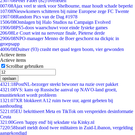
25
07/08
Peter Faber (82) overleden
0
07/08
Ajax veel te sterk voor Shelbourne, maar houdt schade beperkt
1
07/08
Nieuwkomers schitteren bij ruime Europese zege FC Twente
19
07/08
Random Pics van de Dag #1978
15
06/08
Ontslagen bij Halo Studios na Campaign Evolved
19
06/08
PS5-doos waarschuwt voor einde fysieke games
2
06/08
Le Court wint na nerveuze finale, Pieterse derde
29
06/08
NPO-manager Menno de Boer geschorst na dickpic in
groepsapp
40
06/08
Duitser (93) crasht met quad tegen boom, vier gewonden
Actieve items
Actieve items
Scrollbar gebruiken
opslaan
43
21:18
PostNL-bezorger steekt bewoner na ruzie over pakket
43
21:08
VS: kans op Russische aanval op NAVO-land groeit,
munitietekort wordt probleem
13
21:07
XR blokkeert A12 ruim twee uur, agent gebeten bij
aanhouding
52
21:05
EU bekritiseert Meta en TikTok om verspreiden desinformatie
Ceuta
3
21:00
Geen 'happy end' bij seksdate via Kinky.nl
72
20:58
Israël meldt dood twee militairen in Zuid-Libanon, vergelding
aangekondigd