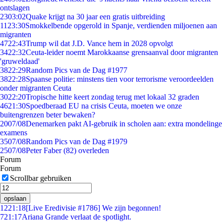
ontslagen
23
03:02
Quake krijgt na 30 jaar een gratis uitbreiding
11
23:30
Smokkelbende opgerold in Spanje, verdienden miljoenen aan
migranten
47
22:43
Trump wil dat J.D. Vance hem in 2028 opvolgt
34
22:32
Ceuta-leider noemt Marokkaanse grensaanval door migranten
'gruweldaad'
38
22:29
Random Pics van de Dag #1977
38
22:28
Spaanse politie: minstens tien voor terrorisme veroordeelden
onder migranten Ceuta
30
22:20
Tropische hitte keert zondag terug met lokaal 32 graden
46
21:30
Spoedberaad EU na crisis Ceuta, moeten we onze
buitengrenzen beter bewaken?
20
07/08
Denemarken pakt AI-gebruik in scholen aan: extra mondelinge
examens
35
07/08
Random Pics van de Dag #1979
25
07/08
Peter Faber (82) overleden
Forum
Forum
Scrollbar gebruiken
opslaan
12
21:18
[Live Eredivisie #1786] We zijn begonnen!
7
21:17
Ariana Grande verlaat de spotlight.