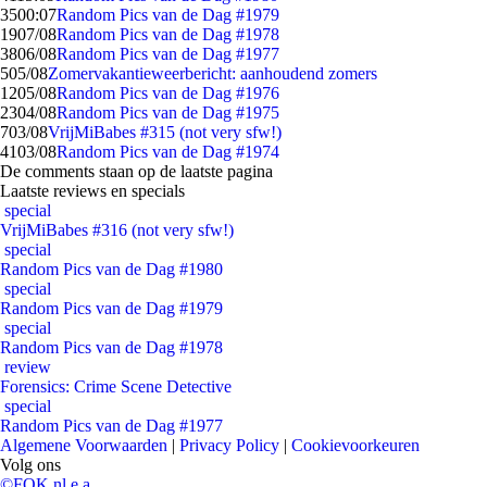
35
00:07
Random Pics van de Dag #1979
19
07/08
Random Pics van de Dag #1978
38
06/08
Random Pics van de Dag #1977
5
05/08
Zomervakantieweerbericht: aanhoudend zomers
12
05/08
Random Pics van de Dag #1976
23
04/08
Random Pics van de Dag #1975
7
03/08
VrijMiBabes #315 (not very sfw!)
41
03/08
Random Pics van de Dag #1974
De comments staan op de laatste pagina
Laatste reviews en specials
special
VrijMiBabes #316 (not very sfw!)
special
Random Pics van de Dag #1980
special
Random Pics van de Dag #1979
special
Random Pics van de Dag #1978
review
Forensics: Crime Scene Detective
special
Random Pics van de Dag #1977
Algemene Voorwaarden
|
Privacy Policy
|
Cookievoorkeuren
Volg ons
©FOK.nl e.a.