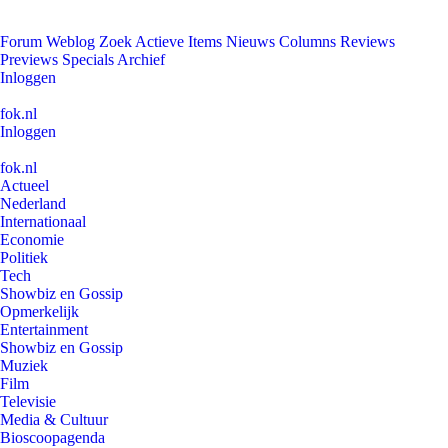
Forum
Weblog
Zoek
Actieve Items
Nieuws
Columns
Reviews
Previews
Specials
Archief
Inloggen
fok.nl
Inloggen
fok.nl
Actueel
Nederland
Internationaal
Economie
Politiek
Tech
Showbiz en Gossip
Opmerkelijk
Entertainment
Showbiz en Gossip
Muziek
Film
Televisie
Media & Cultuur
Bioscoopagenda