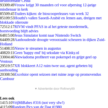
desinformatie Ceuta
933
09:49
Vrouw krijgt 30 maanden cel voor afpersing 12-jarige
misdienaar in kerk
855
09:45
Trailers kijken: de bioscoopreleases van week 32
851
09:53
Houthi's vallen Saoedi-Arabië en Jemen aan, dreigen met
blokkade olieroute
725
12:17
RIVM vindt PFAS in al het geteste moedermelk,
borstvoeding blijft advies
648
15:00
Jesus Simulator komt naar Nintendo Switch
644
09:28
Aanhoudende droogte veroorzaakt scheuren in dijken Zuid-
Holland
514
08:35
Nieuw te streamen in augustus
408
20:11
Geen 'happy end' bij seksdate via Kinky.nl
330
04:46
Niewiadoma profiteert van pokerspel en grijpt geel op
Ventoux
295
19:57
XR blokkeert A12 ruim twee uur, agent gebeten bij
aanhouding
203
08:56
Excelsior opent seizoen met ruime zege op promovendus
Cambuur
▼ Advertentie door Refinery89
Lees ook
14
15:10
VrijMiBabes #316 (not very sfw!)
41
15:09
Random Pics van de Dag #1980