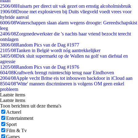
maan
25
06/08
Huisarts per direct uit vak gezet om ernstig alcoholmisbruik
19
06/08
Drone met explosieven bij Duits vliegveld voedt vrees voor
hybride aanval
60
06/08
Waterschappen slaan alarm wegens droogte: Gereedschapskist
leeg
24
06/08
Zorgmedewerkster die 's nachts haar vriend bezocht terecht
ontslagen
38
06/08
Random Pics van de Dag #1977
21
05/08
Tanken in België wordt nóg aantrekkelijker
34
05/08
Dirk sluit supermarkt op de Wallen na golf van diefstal en
agressie
12
05/08
Random Pics van de Dag #1976
6
04/08
Kraftwerk brengt ruimteschip terug naar Eindhoven
20
04/08
Apple vecht Britse eis tot inbouwen backdoor in iCloud aan
85
04/08
'Witte' mannen discrimineren is volgens OM geen enkel
probleem
Laatste items
Laatste items
Toon berichten uit deze thema's
Actueel
Entertainment
Sport
Film & Tv
Games