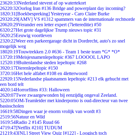
236
20:33
Nederland stevent af op watertekort
262
20:32
Oorlog Iran #136 Bridge and powerplant day incoming?
18
20:31
[Boekbespreking] Yesteryear - Caro Claire Burke
293
20:29
[AMV] VS #1312 spammers van de internationale rechtsorde
206
20:29
Verander een letter expert (7lettereditie) #50
63
20:27
Het grote dagelijkse Trump nieuws topic #31
56
20:25
Eeuwig voortleven
23
20:22
Weer een parkeergarage dicht in Dordrecht, auto's zo snel
mogelijk weg
180
20:19
Touwtrekken 2.0 #636 - Team 1 beste team *G* *O*
137
20:19
Meisjesnamenlepeltopic #367 LOOOOL LAPO
125
20:19
Buitenlandse steden lepeltopic #268
39
20:17
Dierenlepeltopic #150
37
20:16
Het hele alfabet #108 en 4letterwoord
229
20:15
Nederlandse plaatsnamen lepeltopic #213 elk gehucht met
een bord telt
40
20:14
Horrorfilms #33: Halloween
26
20:07
Twee zwaargewonden bij eenzijdig ongeval Zeeland.
52
20:05
OM-Teamleider met kinderporno is oud-directeur van twee
basisscholen
166
19:58
Dingen waar je enorm vrolijk van wordt #3
25
19:56
Natuur en Wild
16
19:54
Radio 2 #145 Ruud 66
47
19:47
[Netflix #210] TUDUM
212
19:43
[NL] Street View Quiz [#122] - Loogisch toch