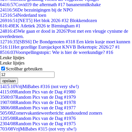
64
16:57
Covid19 the aftermath #17 bananenmilkshake
241
16:56
De bezuinigingen bij de NPO
125
16:54
Nederland toen
269
16:51
[NET5] Het blok 2026 #32 Blokkendozen
6
16:49
EK Atletiek 2026 te Birmingham #1
248
16:45
Wie gaan er dood in 2026?Post met een vleugje cynisme de
overledenen.
127
16:35
[SBS6] De Bondgenoten #318 Een klein kusje moet kunnen
5
16:11
Het gezellige Eurojackpot KNVB Bekertopic 2026/27 #1
85
16:03
Voorspellingstopic: Wie is hier de weerkundige? #16
Leuke lijstjes
Leuke lijstjes
Scrollbar gebruiken
opslaan
14
15:10
VrijMiBabes #316 (not very sfw!)
41
15:09
Random Pics van de Dag #1980
35
00:07
Random Pics van de Dag #1979
19
07/08
Random Pics van de Dag #1978
38
06/08
Random Pics van de Dag #1977
5
05/08
Zomervakantieweerbericht: aanhoudend zomers
12
05/08
Random Pics van de Dag #1976
23
04/08
Random Pics van de Dag #1975
7
03/08
VrijMiBabes #315 (not very sfw!)