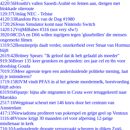
42
20:56
Houthi's vallen Saoedi-Arabië en Jemen aan, dreigen met
blokkade olieroute
1
20:37
Uitslag NEC - Telstar
41
20:33
Random Pics van de Dag #1980
17
20:26
Jesus Simulator komt naar Nintendo Switch
14
20:12
VrijMiBabes #316 (not very sfw!)
39
20:08
CDA en D66 willen ingrijpen tegen 'gluurbrillen' die mensen
ongemerkt filmen
13
19:52
Benzineprijs daalt verder, onzekerheid over Straat van Hormuz
blijft
26
19:42
Britney Spears: "Ik geloof dat ik heb gefaald als moeder"
9
19:36
Broer 135 keer gestoken en gesneden: zes jaar cel en tbs voor
doodslag Gouda
70
19:35
Meer agressie tegen een andersluidende politieke mening, laat
jij je intimideren?
17
19:15
RIVM vindt PFAS in al het geteste moedermelk, borstvoeding
blijft advies
63
19:04
Spanje: bijna alle migranten in Ceuta weer teruggekeerd naar
Marokko
25
17:16
Wegpiraat scheurt met 146 km/u door het centrum van
Amsterdam
4
17:13
Niewiadoma profiteert van pokerspel en grijpt geel op Ventoux
11
16:48
Vrouw krijgt 30 maanden cel voor afpersing 12-jarige
misdienaar in kerk
7
16:10
Aanhoudende droogte veroorzaakt scheuren in dijken Zuid-