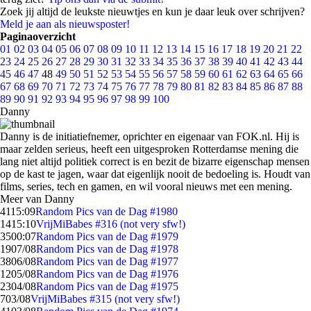
Zoek jij altijd de leukste nieuwtjes en kun je daar leuk over schrijven?
Meld je aan als nieuwsposter!
Paginaoverzicht
01
02
03
04
05
06
07
08
09
10
11
12
13
14
15
16
17
18
19
20
21
22
23
24
25
26
27
28
29
30
31
32
33
34
35
36
37
38
39
40
41
42
43
44
45
46
47
48
49
50
51
52
53
54
55
56
57
58
59
60
61
62
63
64
65
66
67
68
69
70
71
72
73
74
75
76
77
78
79
80
81
82
83
84
85
86
87
88
89
90
91
92
93
94
95
96
97
98
99
100
Danny
Danny is de initiatiefnemer, oprichter en eigenaar van FOK.nl. Hij is
maar zelden serieus, heeft een uitgesproken Rotterdamse mening die
lang niet altijd politiek correct is en bezit de bizarre eigenschap mensen
op de kast te jagen, waar dat eigenlijk nooit de bedoeling is. Houdt van
films, series, tech en gamen, en wil vooral nieuws met een mening.
Meer van Danny
41
15:09
Random Pics van de Dag #1980
14
15:10
VrijMiBabes #316 (not very sfw!)
35
00:07
Random Pics van de Dag #1979
19
07/08
Random Pics van de Dag #1978
38
06/08
Random Pics van de Dag #1977
12
05/08
Random Pics van de Dag #1976
23
04/08
Random Pics van de Dag #1975
7
03/08
VrijMiBabes #315 (not very sfw!)