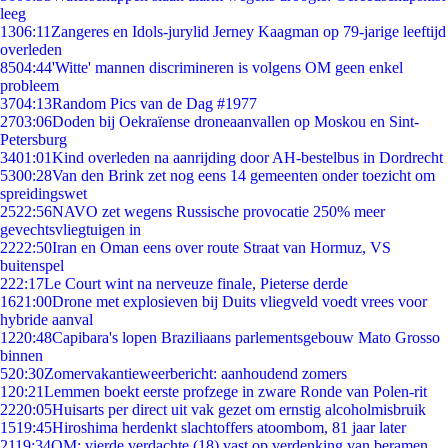
leeg
13
06:11
Zangeres en Idols-jurylid Jerney Kaagman op 79-jarige leeftijd
overleden
85
04:44
'Witte' mannen discrimineren is volgens OM geen enkel
probleem
37
04:13
Random Pics van de Dag #1977
27
03:06
Doden bij Oekraïense droneaanvallen op Moskou en Sint-
Petersburg
34
01:01
Kind overleden na aanrijding door AH-bestelbus in Dordrecht
53
00:28
Van den Brink zet nog eens 14 gemeenten onder toezicht om
spreidingswet
25
22:56
NAVO zet wegens Russische provocatie 250% meer
gevechtsvliegtuigen in
22
22:50
Iran en Oman eens over route Straat van Hormuz, VS
buitenspel
2
22:17
Le Court wint na nerveuze finale, Pieterse derde
16
21:00
Drone met explosieven bij Duits vliegveld voedt vrees voor
hybride aanval
12
20:48
Capibara's lopen Braziliaans parlementsgebouw Mato Grosso
binnen
5
20:30
Zomervakantieweerbericht: aanhoudend zomers
1
20:21
Lemmen boekt eerste profzege in zware Ronde van Polen-rit
22
20:05
Huisarts per direct uit vak gezet om ernstig alcoholmisbruik
15
19:45
Hiroshima herdenkt slachtoffers atoombom, 81 jaar later
21
19:34
OM: vierde verdachte (18) vast op verdenking van beramen