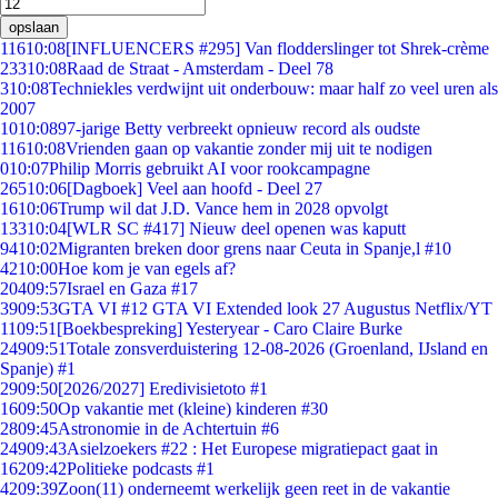
opslaan
116
10:08
[INFLUENCERS #295] Van flodderslinger tot Shrek-crème
233
10:08
Raad de Straat - Amsterdam - Deel 78
3
10:08
Techniekles verdwijnt uit onderbouw: maar half zo veel uren als
2007
10
10:08
97-jarige Betty verbreekt opnieuw record als oudste
116
10:08
Vrienden gaan op vakantie zonder mij uit te nodigen
0
10:07
Philip Morris gebruikt AI voor rookcampagne
265
10:06
[Dagboek] Veel aan hoofd - Deel 27
16
10:06
Trump wil dat J.D. Vance hem in 2028 opvolgt
133
10:04
[WLR SC #417] Nieuw deel openen was kaputt
94
10:02
Migranten breken door grens naar Ceuta in Spanje,l #10
42
10:00
Hoe kom je van egels af?
204
09:57
Israel en Gaza #17
39
09:53
GTA VI #12 GTA VI Extended look 27 Augustus Netflix/YT
11
09:51
[Boekbespreking] Yesteryear - Caro Claire Burke
249
09:51
Totale zonsverduistering 12-08-2026 (Groenland, IJsland en
Spanje) #1
29
09:50
[2026/2027] Eredivisietoto #1
16
09:50
Op vakantie met (kleine) kinderen #30
28
09:45
Astronomie in de Achtertuin #6
249
09:43
Asielzoekers #22 : Het Europese migratiepact gaat in
162
09:42
Politieke podcasts #1
42
09:39
Zoon(11) onderneemt werkelijk geen reet in de vakantie