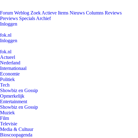
Forum
Weblog
Zoek
Actieve Items
Nieuws
Columns
Reviews
Previews
Specials
Archief
Inloggen
fok.nl
Inloggen
fok.nl
Actueel
Nederland
Internationaal
Economie
Politiek
Tech
Showbiz en Gossip
Opmerkelijk
Entertainment
Showbiz en Gossip
Muziek
Film
Televisie
Media & Cultuur
Bioscoopagenda