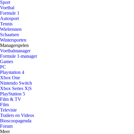
Sport
Voetbal
Formule 1
Autosport
Tennis
Wielrennen
Schaatsen
Wintersporten
Managerspelen
Voetbalmanager
Formule 1-manager
Games
PC
Playstation 4
Xbox One
Nintendo Switch
Xbox Series X|S
PlayStation 5
Film & TV
Film
Televisie
Trailers en Videos
Bioscoopagenda
Forum
Meer