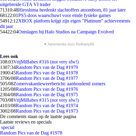
uitgebreide GTA VI trailer
713
10:48
Hiroshima herdenkt slachtoffers atoombom, 81 jaar later
681
22:01
PS5-doos waarschuwt voor einde fysieke games
549
12:12
XBOX platform krijgt zijn eigen "Platinum" achievements
dit jaar
544
22:04
Ontslagen bij Halo Studios na Campaign Evolved
▼ Advertentie door Refinery89
Lees ook
1
08:03
VrijMiBabes #316 (not very sfw!)
13
07:34
Random Pics van de Dag #1979
19
00:45
Random Pics van de Dag #1978
37
06/08
Random Pics van de Dag #1977
5
05/08
Zomervakantieweerbericht: aanhoudend zomers
12
05/08
Random Pics van de Dag #1976
23
04/08
Random Pics van de Dag #1975
7
03/08
VrijMiBabes #315 (not very sfw!)
41
03/08
Random Pics van de Dag #1974
30
02/08
Random Pics van de Dag #1973
De comments staan op de laatste pagina
Laatste reviews en specials
special
Random Pics van de Dag #1978