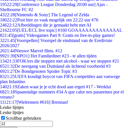
195
22:29
[Conference League Donderdag 20:00 uur] Ajax -
Shelbourne FC #2
43
22:28
[Nintendo & Sony] The Legend of Zelda
180
22:22
Post hier zo vaak mogelijk om 22:22 uur #76
246
22:12
Afbeeldingen die je gemaakt hebt met AI
216
22:05
[UEL/ECL live topic] #160 GOAAAAAAAAAAAAAL
8
21:45
[gratis] Videogames Part 9: Gratis en free-to-play games!
32
21:45
[Voorspellen] Voorspel de eindstand van de Eredivisie
2026/2027
20
21:44
Nieuwe Marvel films. #12
99
21:39
[NPO1] Het Familiediner #23 - te allen tijden
134
21:33
FOK!ers die stoppen met alcohol - waar we stoppen #21
65
21:32
De neergang van Duitsland als lichtend voorbeeld #3
69
21:27
De Bondgenoten Spoiler Topic #3
83
21:25
UEFA kondigt boycot van FIFA-competities aan vanwege
plan Infantino
140
21:19
Zaken waar je je echt dood aan ergert #17 - Werklui
68
21:18
Spaanstalige nummers #34 A que calor nos pasaremos por el
verano?
111
21:17
[Wielrennen #616] Brennan!
Leuke lijstjes
Leuke lijstjes
Scrollbar gebruiken