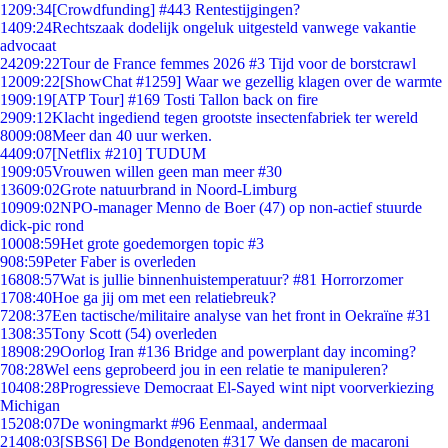
12
09:34
[Crowdfunding] #443 Rentestijgingen?
14
09:24
Rechtszaak dodelijk ongeluk uitgesteld vanwege vakantie
advocaat
242
09:22
Tour de France femmes 2026 #3 Tijd voor de borstcrawl
120
09:22
[ShowChat #1259] Waar we gezellig klagen over de warmte
19
09:19
[ATP Tour] #169 Tosti Tallon back on fire
29
09:12
Klacht ingediend tegen grootste insectenfabriek ter wereld
80
09:08
Meer dan 40 uur werken.
44
09:07
[Netflix #210] TUDUM
19
09:05
Vrouwen willen geen man meer #30
136
09:02
Grote natuurbrand in Noord-Limburg
109
09:02
NPO-manager Menno de Boer (47) op non-actief stuurde
dick-pic rond
100
08:59
Het grote goedemorgen topic #3
9
08:59
Peter Faber is overleden
168
08:57
Wat is jullie binnenhuistemperatuur? #81 Horrorzomer
17
08:40
Hoe ga jij om met een relatiebreuk?
72
08:37
Een tactische/militaire analyse van het front in Oekraïne #31
13
08:35
Tony Scott (54) overleden
189
08:29
Oorlog Iran #136 Bridge and powerplant day incoming?
7
08:28
Wel eens geprobeerd jou in een relatie te manipuleren?
104
08:28
Progressieve Democraat El-Sayed wint nipt voorverkiezing
Michigan
152
08:07
De woningmarkt #96 Eenmaal, andermaal
214
08:03
[SBS6] De Bondgenoten #317 We dansen de macaroni