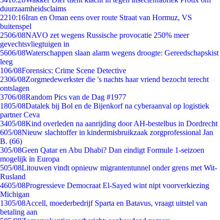
duurzaamheidsclaims
22
10:16
Iran en Oman eens over route Straat van Hormuz, VS
buitenspel
25
06/08
NAVO zet wegens Russische provocatie 250% meer
gevechtsvliegtuigen in
56
06/08
Waterschappen slaan alarm wegens droogte: Gereedschapskist
leeg
1
06/08
Forensics: Crime Scene Detective
23
06/08
Zorgmedewerkster die 's nachts haar vriend bezocht terecht
ontslagen
37
06/08
Random Pics van de Dag #1977
18
05/08
Datalek bij Bol en de Bijenkorf na cyberaanval op logistiek
partner Ceva
34
05/08
Kind overleden na aanrijding door AH-bestelbus in Dordrecht
6
05/08
Nieuw slachtoffer in kindermisbruikzaak zorgprofessional Jan
B. (66)
3
05/08
Geen Qatar en Abu Dhabi? Dan eindigt Formule 1-seizoen
mogelijk in Europa
5
05/08
Litouwen vindt opnieuw migrantentunnel onder grens met Wit-
Rusland
46
05/08
Progressieve Democraat El-Sayed wint nipt voorverkiezing
Michigan
13
05/08
Accell, moederbedrijf Sparta en Batavus, vraagt uitstel van
betaling aan