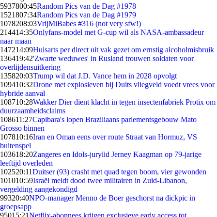
59378
00:45
Random Pics van de Dag #1978
15218
07:34
Random Pics van de Dag #1979
10782
08:03
VrijMiBabes #316 (not very sfw!)
2144
14:35
Onlyfans-model met G-cup wil als NASA-ambassadeur
naar maan
1472
14:09
Huisarts per direct uit vak gezet om ernstig alcoholmisbruik
1364
19:42
'Zwarte weduwes' in Rusland trouwen soldaten voor
overlijdensuitkering
1358
20:03
Trump wil dat J.D. Vance hem in 2028 opvolgt
1094
10:32
Drone met explosieven bij Duits vliegveld voedt vrees voor
hybride aanval
1087
10:28
Wakker Dier dient klacht in tegen insectenfabriek Protix om
duurzaamheidsclaims
1086
11:27
Capibara's lopen Braziliaans parlementsgebouw Mato
Grosso binnen
1078
10:16
Iran en Oman eens over route Straat van Hormuz, VS
buitenspel
1036
18:20
Zangeres en Idols-jurylid Jerney Kaagman op 79-jarige
leeftijd overleden
1025
20:11
Duitser (93) crasht met quad tegen boom, vier gewonden
1010
10:59
Israël meldt dood twee militairen in Zuid-Libanon,
vergelding aangekondigd
993
20:40
NPO-manager Menno de Boer geschorst na dickpic in
groepsapp
950
15:21
Netflix-abonnees krijgen exclusieve early access tot