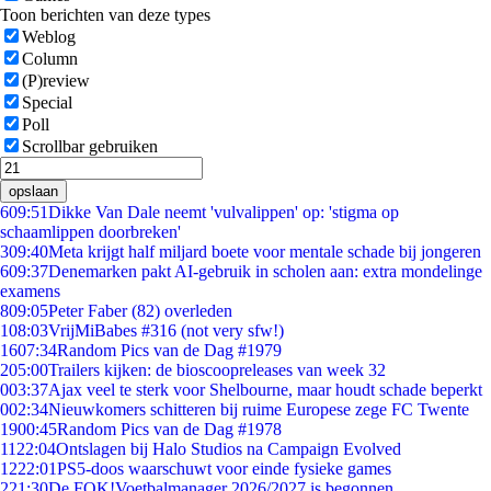
Toon berichten van deze types
Weblog
Column
(P)review
Special
Poll
Scrollbar gebruiken
opslaan
6
09:51
Dikke Van Dale neemt 'vulvalippen' op: 'stigma op
schaamlippen doorbreken'
3
09:40
Meta krijgt half miljard boete voor mentale schade bij jongeren
6
09:37
Denemarken pakt AI-gebruik in scholen aan: extra mondelinge
examens
8
09:05
Peter Faber (82) overleden
1
08:03
VrijMiBabes #316 (not very sfw!)
16
07:34
Random Pics van de Dag #1979
2
05:00
Trailers kijken: de bioscoopreleases van week 32
0
03:37
Ajax veel te sterk voor Shelbourne, maar houdt schade beperkt
0
02:34
Nieuwkomers schitteren bij ruime Europese zege FC Twente
19
00:45
Random Pics van de Dag #1978
11
22:04
Ontslagen bij Halo Studios na Campaign Evolved
12
22:01
PS5-doos waarschuwt voor einde fysieke games
2
21:30
De FOK!Voetbalmanager 2026/2027 is begonnen