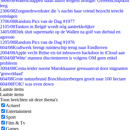
56
06/08
Waterschappen slaan alarm wegens droogte: Gereedschapskist
leeg
23
06/08
Zorgmedewerkster die 's nachts haar vriend bezocht terecht
ontslagen
37
06/08
Random Pics van de Dag #1977
21
05/08
Tanken in België wordt nóg aantrekkelijker
34
05/08
Dirk sluit supermarkt op de Wallen na golf van diefstal en
agressie
12
05/08
Random Pics van de Dag #1976
6
04/08
Kraftwerk brengt ruimteschip terug naar Eindhoven
20
04/08
Apple vecht Britse eis tot inbouwen backdoor in iCloud aan
85
04/08
'Witte' mannen discrimineren is volgens OM geen enkel
probleem
30
04/08
Ceuta-leider noemt Marokkaanse grensaanval door migranten
'gruweldaad'
6
04/08
Grote natuurbrand Boschhuizerbergen groeit naar 100 hectare
6
04/08
FOK! was even down
Laatste items
Laatste items
Toon berichten uit deze thema's
Actueel
Entertainment
Sport
Film & Tv
Games