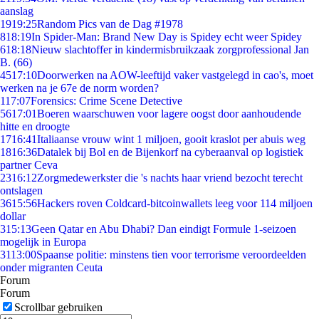
aanslag
19
19:25
Random Pics van de Dag #1978
8
18:19
In Spider-Man: Brand New Day is Spidey echt weer Spidey
6
18:18
Nieuw slachtoffer in kindermisbruikzaak zorgprofessional Jan
B. (66)
45
17:10
Doorwerken na AOW-leeftijd vaker vastgelegd in cao's, moet
werken na je 67e de norm worden?
1
17:07
Forensics: Crime Scene Detective
56
17:01
Boeren waarschuwen voor lagere oogst door aanhoudende
hitte en droogte
17
16:41
Italiaanse vrouw wint 1 miljoen, gooit kraslot per abuis weg
18
16:36
Datalek bij Bol en de Bijenkorf na cyberaanval op logistiek
partner Ceva
23
16:12
Zorgmedewerkster die 's nachts haar vriend bezocht terecht
ontslagen
36
15:56
Hackers roven Coldcard-bitcoinwallets leeg voor 114 miljoen
dollar
3
15:13
Geen Qatar en Abu Dhabi? Dan eindigt Formule 1-seizoen
mogelijk in Europa
31
13:00
Spaanse politie: minstens tien voor terrorisme veroordeelden
onder migranten Ceuta
Forum
Forum
Scrollbar gebruiken