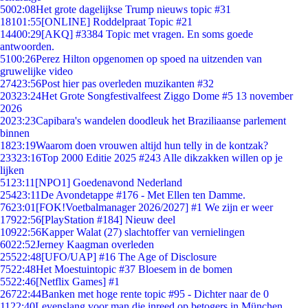
50
02:08
Het grote dagelijkse Trump nieuws topic #31
181
01:55
[ONLINE] Roddelpraat Topic #21
144
00:29
[AKQ] #3384 Topic met vragen. En soms goede
antwoorden.
51
00:26
Perez Hilton opgenomen op spoed na uitzenden van
gruwelijke video
274
23:56
Post hier pas overleden muzikanten #32
203
23:24
Het Grote Songfestivalfeest Ziggo Dome #5 13 november
2026
20
23:23
Capibara's wandelen doodleuk het Braziliaanse parlement
binnen
18
23:19
Waarom doen vrouwen altijd hun telly in de kontzak?
233
23:16
Top 2000 Editie 2025 #243 Alle dikzakken willen op je
lijken
51
23:11
[NPO1] Goedenavond Nederland
254
23:11
De Avondetappe #176 - Met Ellen ten Damme.
76
23:01
[FOK!Voetbalmanager 2026/2027] #1 We zijn er weer
179
22:56
[PlayStation #184] Nieuw deel
109
22:56
Kapper Walat (27) slachtoffer van vernielingen
60
22:52
Jerney Kaagman overleden
255
22:48
[UFO/UAP] #16 The Age of Disclosure
75
22:48
Het Moestuintopic #37 Bloesem in de bomen
55
22:46
[Netflix Games] #1
267
22:44
Banken met hoge rente topic #95 - Dichter naar de 0
11
22:40
Levenslang voor man die inreed op betogers in München