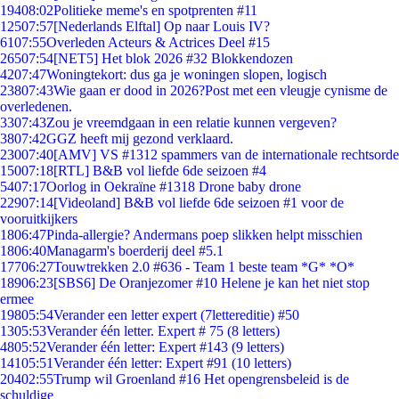
194
08:02
Politieke meme's en spotprenten #11
125
07:57
[Nederlands Elftal] Op naar Louis IV?
61
07:55
Overleden Acteurs & Actrices Deel #15
265
07:54
[NET5] Het blok 2026 #32 Blokkendozen
42
07:47
Woningtekort: dus ga je woningen slopen, logisch
238
07:43
Wie gaan er dood in 2026?Post met een vleugje cynisme de
overledenen.
33
07:43
Zou je vreemdgaan in een relatie kunnen vergeven?
38
07:42
GGZ heeft mij gezond verklaard.
230
07:40
[AMV] VS #1312 spammers van de internationale rechtsorde
150
07:18
[RTL] B&B vol liefde 6de seizoen #4
54
07:17
Oorlog in Oekraïne #1318 Drone baby drone
229
07:14
[Videoland] B&B vol liefde 6de seizoen #1 voor de
vooruitkijkers
18
06:47
Pinda-allergie? Andermans poep slikken helpt misschien
18
06:40
Managarm's boerderij deel #5.1
177
06:27
Touwtrekken 2.0 #636 - Team 1 beste team *G* *O*
189
06:23
[SBS6] De Oranjezomer #10 Helene je kan het niet stop
ermee
198
05:54
Verander een letter expert (7lettereditie) #50
13
05:53
Verander één letter. Expert # 75 (8 letters)
48
05:52
Verander één letter: Expert #143 (9 letters)
141
05:51
Verander één letter: Expert #91 (10 letters)
204
02:55
Trump wil Groenland #16 Het opengrensbeleid is de
schuldige