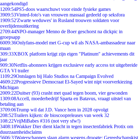
aangekondigd
12
09:54
PS5-doos waarschuwt voor einde fysieke games
39
09:53
Vinted-foto's van vrouwen massaal gedeeld op seksfora
19
09:52
'Zwarte weduwes' in Rusland trouwen soldaten voor
overlijdensuitkering
27
09:44
NPO-manager Menno de Boer geschorst na dickpic in
groepsapp
60
09:36
Onlyfans-model met G-cup wil als NASA-ambassadeur naar
maan
3
09:33
XBOX platform krijgt zijn eigen "Platinum" achievements dit
jaar
9
09:30
Netflix-abonnees krijgen exclusieve early access tot uitgebreide
GTA VI trailer
11
09:29
Ontslagen bij Halo Studios na Campaign Evolved
46
09:22
Progressieve Democraat El-Sayed wint nipt voorverkiezing
Michigan
20
09:22
Duitser (93) crasht met quad tegen boom, vier gewonden
13
09:08
Accell, moederbedrijf Sparta en Batavus, vraagt uitstel van
betaling aan
37
09:06
Trump wil dat J.D. Vance hem in 2028 opvolgt
2
08:52
Trailers kijken: de bioscoopreleases van week 32
1
08:22
VrijMiBabes #316 (not very sfw!)
34
08:18
Wakker Dier dient klacht in tegen insectenfabriek Protix om
duurzaamheidsclaims
56
06:33
Waterschappen slaan alarm wegens droogte: Gereedschapskist