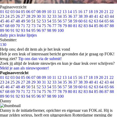
Paginaoverzicht
01
02
03
04
05
06
07
08
09
10
11
12
13
14
15
16
17
18
19
20
21
22
23
24
25
26
27
28
29
30
31
32
33
34
35
36
37
38
39
40
41
42
43
44
45
46
47
48
49
50
51
52
53
54
55
56
57
58
59
60
61
62
63
64
65
66
67
68
69
70
71
72
73
74
75
76
77
78
79
80
81
82
83
84
85
86
87
88
89
90
91
92
93
94
95
96
97
98
99
100
daily pics
leuke lijstjes
Submitter:
130
Help ons; deel dit item als je het leuk vond
Heb je een leuk of interessant bericht gevonden dat je graag op FOK!
terug ziet?
Tip ons dan via de submit!
Zoek jij altijd de leukste nieuwtjes en kun je daar leuk over schrijven?
Meld je aan als nieuwsposter!
Paginaoverzicht
01
02
03
04
05
06
07
08
09
10
11
12
13
14
15
16
17
18
19
20
21
22
23
24
25
26
27
28
29
30
31
32
33
34
35
36
37
38
39
40
41
42
43
44
45
46
47
48
49
50
51
52
53
54
55
56
57
58
59
60
61
62
63
64
65
66
67
68
69
70
71
72
73
74
75
76
77
78
79
80
81
82
83
84
85
86
87
88
89
90
91
92
93
94
95
96
97
98
99
100
Danny
Danny is de initiatiefnemer, oprichter en eigenaar van FOK.nl. Hij is
maar zelden serieus, heeft een uitgesproken Rotterdamse mening die