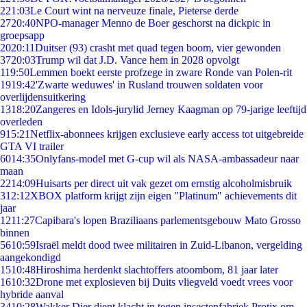
2
21:03
Le Court wint na nerveuze finale, Pieterse derde
27
20:40
NPO-manager Menno de Boer geschorst na dickpic in
groepsapp
20
20:11
Duitser (93) crasht met quad tegen boom, vier gewonden
37
20:03
Trump wil dat J.D. Vance hem in 2028 opvolgt
1
19:50
Lemmen boekt eerste profzege in zware Ronde van Polen-rit
19
19:42
'Zwarte weduwes' in Rusland trouwen soldaten voor
overlijdensuitkering
13
18:20
Zangeres en Idols-jurylid Jerney Kaagman op 79-jarige leeftijd
overleden
9
15:21
Netflix-abonnees krijgen exclusieve early access tot uitgebreide
GTA VI trailer
60
14:35
Onlyfans-model met G-cup wil als NASA-ambassadeur naar
maan
22
14:09
Huisarts per direct uit vak gezet om ernstig alcoholmisbruik
3
12:12
XBOX platform krijgt zijn eigen "Platinum" achievements dit
jaar
12
11:27
Capibara's lopen Braziliaans parlementsgebouw Mato Grosso
binnen
56
10:59
Israël meldt dood twee militairen in Zuid-Libanon, vergelding
aangekondigd
15
10:48
Hiroshima herdenkt slachtoffers atoombom, 81 jaar later
16
10:32
Drone met explosieven bij Duits vliegveld voedt vrees voor
hybride aanval
34
10:28
Wakker Dier dient klacht in tegen insectenfabriek Protix om