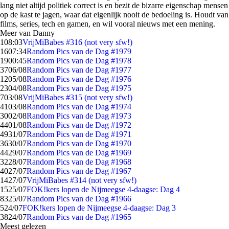
lang niet altijd politiek correct is en bezit de bizarre eigenschap mensen
op de kast te jagen, waar dat eigenlijk nooit de bedoeling is. Houdt van
films, series, tech en gamen, en wil vooral nieuws met een mening.
Meer van Danny
1
08:03
VrijMiBabes #316 (not very sfw!)
16
07:34
Random Pics van de Dag #1979
19
00:45
Random Pics van de Dag #1978
37
06/08
Random Pics van de Dag #1977
12
05/08
Random Pics van de Dag #1976
23
04/08
Random Pics van de Dag #1975
7
03/08
VrijMiBabes #315 (not very sfw!)
41
03/08
Random Pics van de Dag #1974
30
02/08
Random Pics van de Dag #1973
44
01/08
Random Pics van de Dag #1972
49
31/07
Random Pics van de Dag #1971
36
30/07
Random Pics van de Dag #1970
44
29/07
Random Pics van de Dag #1969
32
28/07
Random Pics van de Dag #1968
40
27/07
Random Pics van de Dag #1967
14
27/07
VrijMiBabes #314 (not very sfw!)
15
25/07
FOK!kers lopen de Nijmeegse 4-daagse: Dag 4
83
25/07
Random Pics van de Dag #1966
5
24/07
FOK!kers lopen de Nijmeegse 4-daagse: Dag 3
38
24/07
Random Pics van de Dag #1965
Meest gelezen