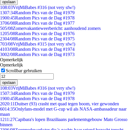
opslaan
1
08:03
VrijMiBabes #316 (not very sfw!)
13
07:34
Random Pics van de Dag #1979
19
00:45
Random Pics van de Dag #1978
37
06/08
Random Pics van de Dag #1977
5
05/08
Zomervakantieweerbericht: aanhoudend zomers
12
05/08
Random Pics van de Dag #1976
23
04/08
Random Pics van de Dag #1975
7
03/08
VrijMiBabes #315 (not very sfw!)
41
03/08
Random Pics van de Dag #1974
30
02/08
Random Pics van de Dag #1973
Opmerkelijk
Opmerkelijk
Scrollbar gebruiken
opslaan
1
08:03
VrijMiBabes #316 (not very sfw!)
15
07:34
Random Pics van de Dag #1979
19
00:45
Random Pics van de Dag #1978
20
20:11
Duitser (93) crasht met quad tegen boom, vier gewonden
60
14:35
Onlyfans-model met G-cup wil als NASA-ambassadeur naar
maan
12
11:27
Capibara's lopen Braziliaans parlementsgebouw Mato Grosso
binnen
23
06/08
Zorgmedewerkster die 's nachts haar vriend bezocht terecht