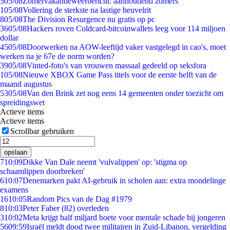
5
05/08
Zomervakantieweerbericht: aanhoudend zomers
1
05/08
Vollering de sterkste na lastige heuvelrit
8
05/08
The Division Resurgence nu gratis op pc
36
05/08
Hackers roven Coldcard-bitcoinwallets leeg voor 114 miljoen
dollar
45
05/08
Doorwerken na AOW-leeftijd vaker vastgelegd in cao's, moet
werken na je 67e de norm worden?
39
05/08
Vinted-foto's van vrouwen massaal gedeeld op seksfora
1
05/08
Nieuwe XBOX Game Pass titels voor de eerste helft van de
maand augustus
53
05/08
Van den Brink zet nog eens 14 gemeenten onder toezicht om
spreidingswet
Actieve items
Actieve items
Scrollbar gebruiken
opslaan
7
10:09
Dikke Van Dale neemt 'vulvalippen' op: 'stigma op
schaamlippen doorbreken'
6
10:07
Denemarken pakt AI-gebruik in scholen aan: extra mondelinge
examens
16
10:05
Random Pics van de Dag #1979
8
10:03
Peter Faber (82) overleden
3
10:02
Meta krijgt half miljard boete voor mentale schade bij jongeren
56
09:59
Israël meldt dood twee militairen in Zuid-Libanon, vergelding