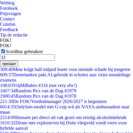
Weblog
Fotoboek
Prijsvragen
Contact
Colofon
Feedback
Tip de redactie
FOK!
FOK!
Scrollbar gebruiken
opslaan
3
09:40
Meta krijgt half miljard boete voor mentale schade bij jongeren
6
09:37
Denemarken pakt AI-gebruik in scholen aan: extra mondelinge
examens
1
08:03
VrijMiBabes #316 (not very sfw!)
16
07:34
Random Pics van de Dag #1979
19
00:45
Random Pics van de Dag #1978
2
21:30
De FOK!Voetbalmanager 2026/2027 is begonnen
60
14:35
Onlyfans-model met G-cup wil als NASA-ambassadeur naar
maan
22
14:09
Huisarts per direct uit vak gezet om ernstig alcoholmisbruik
16
10:32
Drone met explosieven bij Duits vliegveld voedt vrees voor
hybride aanval